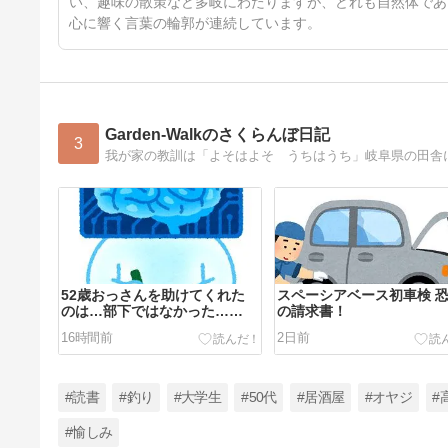
い、趣味の散策など多岐にわたりますが、どれも自然体であ
心に響く言葉の輪郭が連続しています。
Garden-Walkのさくらんぼ日記
3
我が家の教訓は「よそはよそ うちはうち」岐阜県の田舎に
52歳おっさんを助けてくれた
スペーシアベース初車検 
のは…部下ではなかった…
の請求書！
（笑）
16時間前
2日前
#読書
#釣り
#大学生
#50代
#居酒屋
#オヤジ
#
#愉しみ