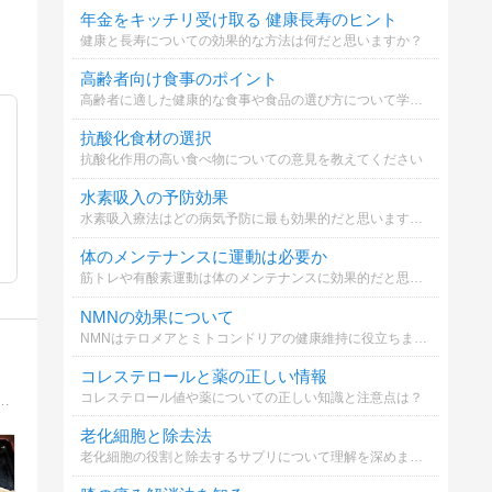
年金をキッチリ受け取る 健康長寿のヒント
健康と長寿についての効果的な方法は何だと思いますか？
高齢者向け食事のポイント
高齢者に適した健康的な食事や食品の選び方について学びましょう
抗酸化食材の選択
抗酸化作用の高い食べ物についての意見を教えてください
水素吸入の予防効果
水素吸入療法はどの病気予防に最も効果的だと思いますか？
体のメンテナンスに運動は必要か
筋トレや有酸素運動は体のメンテナンスに効果的だと思いますか？
NMNの効果について
NMNはテロメアとミトコンドリアの健康維持に役立ちます。あなたはどの効果に興味がありますか？
コレステロールと薬の正しい情報
コレステロール値や薬についての正しい知識と注意点は？
ト、福岡県那珂川市、仕事、子ども、PTA会長、その他の地域活動、KART、ガジェット、グルメなど日々の出来事を備忘録的に綴っています。
老化細胞と除去法
老化細胞の役割と除去するサプリについて理解を深めましょう。