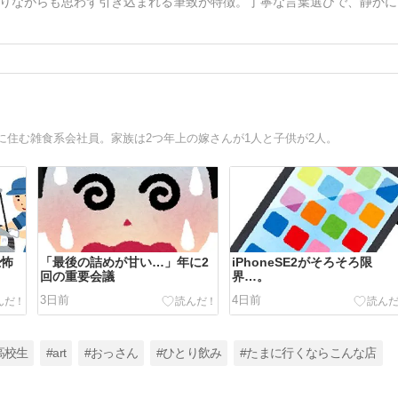
りながらも思わず引き込まれる筆致が特徴。丁寧な言葉選びで、静かに
住む雑食系会社員。家族は2つ年上の嫁さんが1人と子供が2人。
恐怖
「最後の詰めが甘い…」年に2
iPhoneSE2がそろそろ限
回の重要会議
界…。
3日前
4日前
高校生
#art
#おっさん
#ひとり飲み
#たまに行くならこんな店