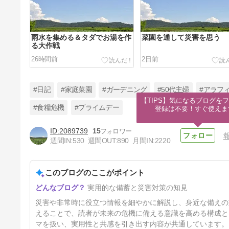
雨水を集める＆タダでお湯を作
菜園を通して災害を思う
る大作戦
26時間前
2日前
#日記
#家庭菜園
#ガーデニング
#50代主婦
#アラフ
【TIPS】気になるブログをフ
#食糧危機
#プライムデー
登録は不要！すぐ使えま
2089739
15
被災地に直接届く寄付
週間IN:
530
週間OUT:
890
月間IN:
2220
6日前
このブログのここがポイント
実用的な備蓄と災害対策の知見
災害や非常時に役立つ情報を細やかに解説し、身近な備えの
えることで、読者が未来の危機に備える意識を高める構成と
マを扱い、実用性と共感を引き出す内容が共通しています。