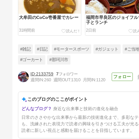
大牟田のCoCo壱番屋でカレー
福岡市早良区のジョイフル
子とランチ
31時間前
2日前
#雑記
#日記
#モータースポーツ
#ガジェット
#ご当
#ゴーカート
#那珂川市
2133759
7
10年前は天神の市役所前広場
週間IN:
260
週間OUT:
1310
月間IN:
1120
で遊んだな
5日前
このブログのここがポイント
身近な出来事と技術の進化を融合
日常のささやかな出来事から最新の技術進化まで、多彩なテ
も、洗練された表現力で読者の興味を引きつける工夫が光る
読者に新しい視点と感動を届けることを目指しています。