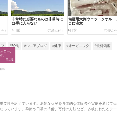
非常時に必要なものは非常時に
備蓄用大判ウエットタオル・
は手に入らない
こに注意
4日前
6日前
ィフ
#50代
#シニアブログ
#健康
#オーガニック
#食料備蓄
ォロー。

す。
閉じる
報告
重要性を訴えています。深刻な状況を具体的な体験談や実例を通じて伝
なっています。季節や日常の準備、寄付の方法など、多岐にわたるテー