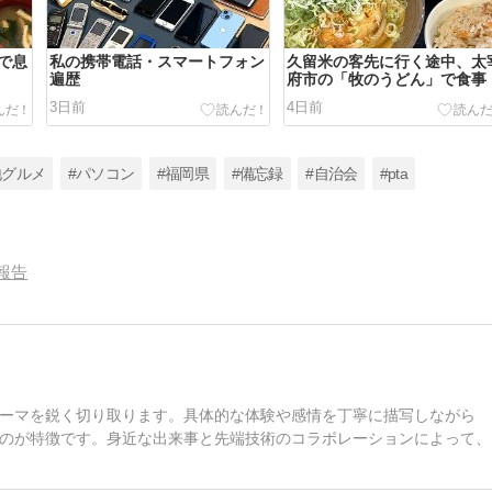
で息
私の携帯電話・スマートフォン
久留米の客先に行く途中、太
遍歴
府市の「牧のうどん」で食事
3日前
4日前
地グルメ
#パソコン
#福岡県
#備忘録
#自治会
#pta
報告
ーマを鋭く切り取ります。具体的な体験や感情を丁寧に描写しながら
のが特徴です。身近な出来事と先端技術のコラボレーションによって、