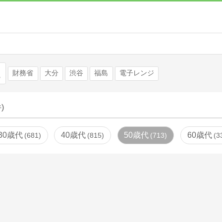
検索
財務省
大分
渋谷
福島
電子レンジ
)
30歳代
40歳代
50歳代
60歳代
681
815
713
3