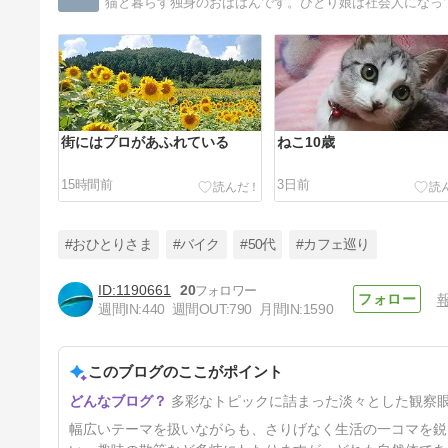
猫と暮らす独身のおばはんです。ひとり娘は社会人になっ
街にはプロがあふれている
ねこ10歳
15時間前
3日前
#おひとりさま
#バイク
#50代
#カフェ巡り
1190661
20
週間IN:
440
週間OUT:
790
月間IN:
1590
老舗の和菓子店のかき氷
このブログのここがポイント
12日前
多彩なトピックに詰まった淡々とした観察
幅広いテーマを扱いながらも、さりげなく生活の一コマを鋭