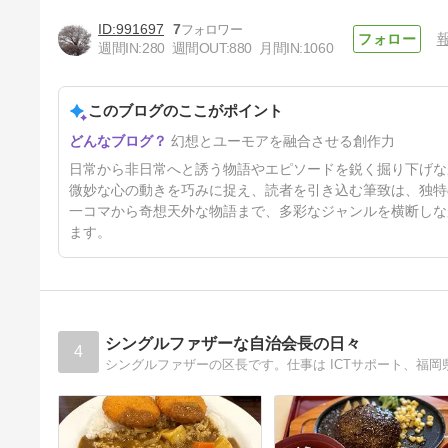
991697
7
丸亀製麺の半額の日♪
週間IN:
280
週間OUT:
880
月間IN:
1060
5日前
このブログのここがポイント
幻想とユーモアを融合させる創作力
日常から非日常へと誘う物語やエピソードを鋭く掘り下げな
微妙な心の動きを巧みに捉え、読者を引き込む筆致は、独特
一コマから奇想天外な物語まで、多彩なジャンルを横断しな
ます。
シングルファザーな自治会長の日々
4