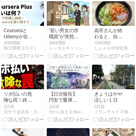
年最新】
Courseraと
“若い男女の市
高市さんが終
Udemyが合
職員”が突然家
わると、自民
併！受講中の
に来て「熊本
党は終わる
26時間前
28時間前
32時間前
独立開業ヨロズ | スモールビジネスの加速を支援
レンタルキャッシュ 個人間融資 融資掲示板
ししゃも伊村社長
講座・Plus・
地震への募金
ぞ！
買い切り講座
して」→不審
はどうなる？
に思い「何課
影響と今後を
ですか?」と
解説【2026年
問うと相手
8月時点】
は? 地震の募
金を騙る詐欺
か、警察が注
リボ払いの危
【日次報告】
きょうはやや
意呼びかける
険な罠！終わ
円安で重厚長
涼しい１日
らない地獄と
大が大爆発し
2日前
2日前
2日前
元サラ金店長・大介のブログ
Sから始まるStock日記
フランチャイズ地獄からの脱出
脱出法
た日｜S株45
銘柄 8/4