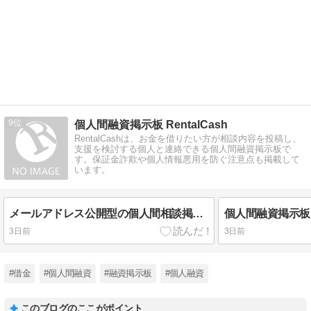
9
個人間融資掲示板 RentalCash
RentalCashは、お金を借りたい方が相談内容を投稿し、
支援を検討する個人と連絡できる個人間融資掲示板で
す。保証金詐欺や個人情報悪用を防ぐ注意点も掲載して
います。
メールアドレス公開型の個人間相談掲示板は安全？匿名連絡方式との違いを解説
3日前
3日前
#借金
#個人間融資
#融資掲示板
#個人融資
このブログのここがポイント