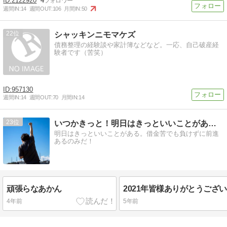
2122920
4
週間IN:
14
週間OUT:
106
月間IN:
50
22
シャッキンニモマケズ
債務整理の経験談や家計簿などなど。一応、自己破産経
験者です（苦笑）
957130
週間IN:
14
週間OUT:
70
月間IN:
14
23
いつかきっと！明日はきっといいことがあるはず！
明日はきっといいことがある。借金苦でも負けずに前進
あるのみだ！
頑張らなあかん
4年前
5年前