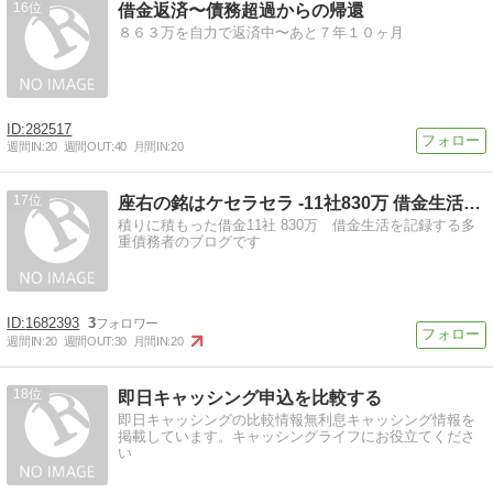
16
借金返済〜債務超過からの帰還
８６３万を自力で返済中〜あと７年１０ヶ月
282517
週間IN:
20
週間OUT:
40
月間IN:
20
17
座右の銘はケセラセラ -11社830万 借金生活の記録-
積りに積もった借金11社 830万 借金生活を記録する多
重債務者のブログです
1682393
3
週間IN:
20
週間OUT:
30
月間IN:
20
18
即日キャッシング申込を比較する
即日キャッシングの比較情報無利息キャッシング情報を
掲載しています。キャッシングライフにお役立てくださ
い