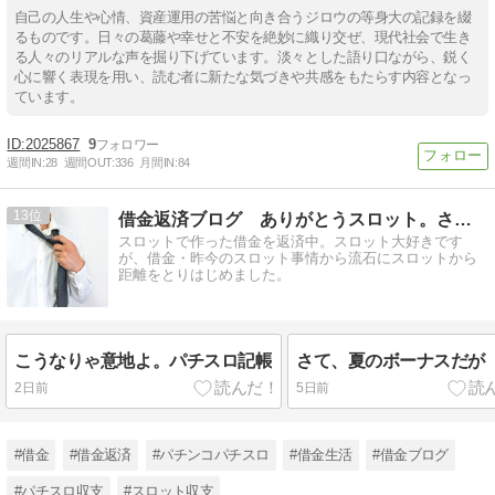
自己の人生や心情、資産運用の苦悩と向き合うジロウの等身大の記録を綴
るものです。日々の葛藤や幸せと不安を絶妙に織り交ぜ、現代社会で生き
る人々のリアルな声を掘り下げています。淡々とした語り口ながら、鋭く
心に響く表現を用い、読む者に新たな気づきや共感をもたらす内容となっ
ています。
2025867
9
週間IN:
28
週間OUT:
336
月間IN:
84
13
借金返済ブログ ありがとうスロット。さようならスロット
スロットで作った借金を返済中。スロット大好きです
が、借金・昨今のスロット事情から流石にスロットから
距離をとりはじめました。
こうなりゃ意地よ。パチスロ記帳
さて、夏のボーナスだが
2日前
5日前
#借金
#借金返済
#パチンコパチスロ
#借金生活
#借金ブログ
#パチスロ収支
#スロット収支