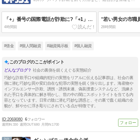
信しています。
「+」番号の国際電話が詐欺に?「+1」「+91」どこの国からの電話? 急増する特殊詐欺、怪しい国際電話を防ぐ対策は
4時間前
28時間前
#借金
#個人間融資
#融資掲示板
#個人融資
このブログのここがポイント
社会の裏側を鋭くえぐる実態紹介
巧妙な詐欺手口や組織的犯行の実態をリアルに伝える記事群は、社会の裏
側に潜む巧妙な罠や変幻自在な犯罪の実態を鋭く抉り出します。海産物や
インフルエンサー詐欺、誘拐・誘拐未遂、偽装捜査システムなど、洗練さ
れた手口を具体的に解き明かし、世の中の闇にスポットライトを当てる内
容となっています。日常の陰に潜む巧妙な誘惑と、その裏で蠢く組織の全
貌が、鮮やかに浮き彫りにされている点が特徴です。
2069080
6
週間IN:
330
週間OUT:
680
月間IN:
1700
2