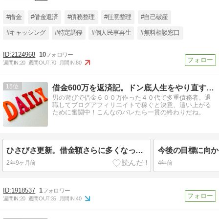
#借金
#借金返済
#債務整理
#任意整理
#自己破産
#キャッシング
#特定調停
#個人民事再生
#無料相談窓口
2124968
10
週間IN:
20
週間OUT:
70
月間IN:
80
15
借金600万を返済記。ドン底人生をやり直すブログ。
男の遊びで借金６００万作った４０代で多重債務者。退
職してブログアフィリエイトで稼ぐと決意、這い上がる
ために奮闘中！こんなのバレたら一貫の終わりだね。
ひさびさ更新。借金額さらに多くなっても、元気に生きてます。
2年9ヶ月前
4年前
1918537
1
週間IN:
20
週間OUT:
35
月間IN:
40