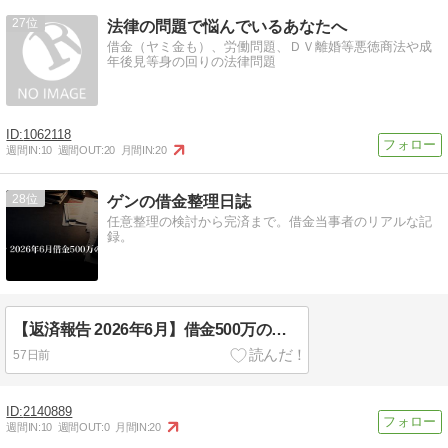
27
法律の問題で悩んでいるあなたへ
借金（ヤミ金も）、労働問題、ＤＶ離婚等悪徳商法や成
年後見等身の回りの法律問題
1062118
週間IN:
10
週間OUT:
20
月間IN:
20
28
ゲンの借金整理日誌
任意整理の検討から完済まで。借金当事者のリアルな記
録。
【返済報告 2026年6月】借金500万の現在地｜今月返した額と残高を全部見せる
57日前
2140889
週間IN:
10
週間OUT:
0
月間IN:
20