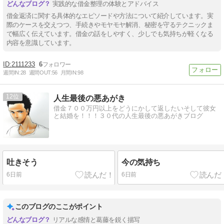
実践的な借金整理の体験とアドバイス
借金返済に関する具体的なエピソードや方法について紹介しています。実
際のケースを交えつつ、手続きやモヤモヤ解消、秘密を守るテクニックま
で幅広く伝えています。借金の話をしやすく、少しでも気持ちが軽くなる
内容を意識しています。
2111233
6
週間IN:
28
週間OUT:
56
月間IN:
98
12
人生最後の悪あがき
借金７００万円以上をどうにかして返したいそして彼女
と結婚を！！！３０代の人生最後の悪あがきブログ
吐きそう
今の気持ち
6日前
6日前
このブログのここがポイント
リアルな感情と葛藤を鋭く描写