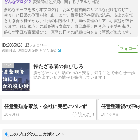
資産管理と投資に関するリアルな日記
多彩なテーマを扱う本ブログは、お金や精神面のリアルな記録を通じて、
生々しい日常の側面を映し出します。資産状況や投資の結果、支出の苦悩
と向き合う様子から、生活の困難や工夫、自己管理のリアルな実態が伝わ
ります。鋭い視点と共感を誘う文章で、自己成長と向き合う姿勢を表現。
飾らず率直な言葉選びで、真摯に日々の課題に向き合う筆致が魅力です。
2085928
13
週間IN:
28
週間OUT:
240
月間IN:
192
11
持たざる者の伸びしろ
胸がざわつく生活の中の不安を、知ることで弱らせ一歩
踏み出すための情報を発信しています！
任意整理を家族・会社に完璧にバレずに絶対秘密で隠す術（家族と同居の方必見）
10ヶ月前
1年4ヶ月前
このブログのここがポイント