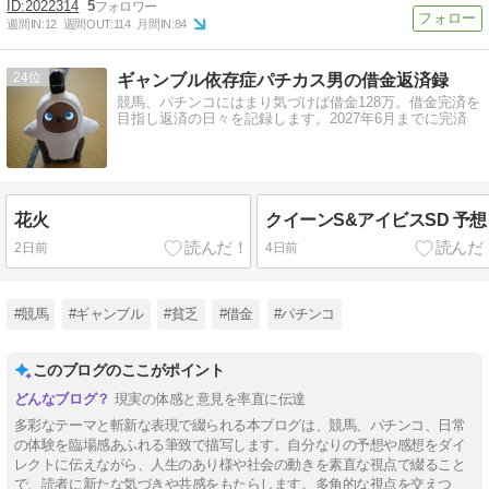
2022314
5
週間IN:
12
週間OUT:
114
月間IN:
84
24
ギャンブル依存症パチカス男の借金返済録
競馬、パチンコにはまり気づけば借金128万。借金完済を
目指し返済の日々を記録します。2027年6月までに完済
花火
クイーンS&アイビスSD 予想
2日前
4日前
#競馬
#ギャンブル
#貧乏
#借金
#パチンコ
このブログのここがポイント
現実の体感と意見を率直に伝達
多彩なテーマと斬新な表現で綴られる本ブログは、競馬、パチンコ、日常
の体験を臨場感あふれる筆致で描写します。自分なりの予想や感想をダイ
レクトに伝えながら、人生のあり様や社会の動きを素直な視点で綴ること
で、読者に新たな気づきや共感をもたらします。多角的な視点を交えつ