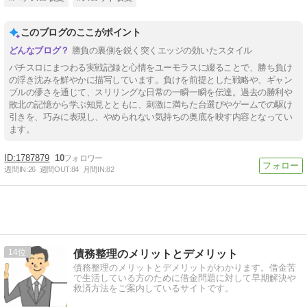
このブログのここがポイント
勝負の裏側を鋭く突くエッジの効いたスタイル
パチスロにまつわる実戦記録と心情をユーモラスに綴ることで、勝ち負け
の浮き沈みを鮮やかに描写しています。負けを前提とした戦略や、ギャン
ブルの儚さを通じて、スリリングな日常の一瞬一瞬を伝達。過去の勝利や
敗北の記憶から学ぶ知見とともに、刺激に満ちた台選びやゲームでの駆け
引きを、巧みに表現し、やめられない気持ちの奥底を映す内容となってい
ます。
1787879
10
週間IN:
26
週間OUT:
84
月間IN:
82
14
債務整理のメリットとデメリット
債務整理のメリットとデメリットがわかります。借金苦
で生活している方のために借金問題に対して早期解決や
救済方法をご案内しているサイトです。