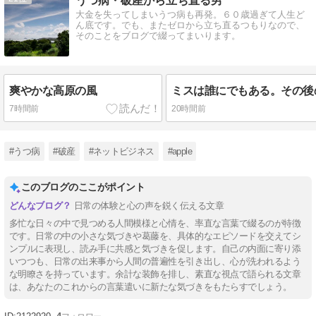
うつ病・破産から立ち直る男
大金を失ってしまいうつ病も再発。６０歳過ぎて人生ど
ん底です。でも、またゼロから立ち直るつもりなので、
そのことをブログで綴ってまいります。
爽やかな高原の風
7時間前
20時間前
#うつ病
#破産
#ネットビジネス
#apple
このブログのここがポイント
日常の体験と心の声を鋭く伝える文章
多忙な日々の中で見つめる人間模様と心情を、率直な言葉で綴るのが特徴
です。日常の中の小さな気づきや葛藤を、具体的なエピソードを交えてシ
ンプルに表現し、読み手に共感と気づきを促します。自己の内面に寄り添
いつつも、日常の出来事から人間の普遍性を引き出し、心が洗われるよう
な明瞭さを持っています。余計な装飾を排し、素直な視点で語られる文章
は、あなたのこれからの言葉遣いに新たな気づきをもたらすでしょう。