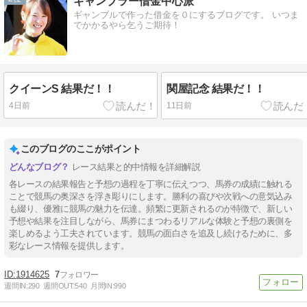
ギャンブラー借金中心派
ギャンブルで作った借金を０にするブログです。 いつま
でかかるやら乞うご期待！
クイーンS 結果だ！！
関屋記念 結果だ！！
4日前
11日前
このブログのここがポイント
レース結果と的中情報を詳細解説
各レースの結果報告と予想の過程を丁寧に伝えつつ、馬券の成績に触れる
ことで競馬の奥深さを浮き彫りにします。勝利の喜びや次戦への意気込み
も綴り、優雅に競馬の魅力を伝達。頻繁に更新されるのが特徴で、新しい
予想や結果を注目しながら、馬券にまつわるリアルな体験と予想の裏側を
楽しめるよう工夫されています。競馬の面白さを追及し続けるために、多
彩なレース情報を提供します。
1914625
7
週間IN:
290
週間OUT:
540
月間IN:
990