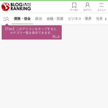
リーダー
ログイン
メニュー
債務・借金
政治
金融・投資
ビジネス・業界
社長ブ
【Tips】このアイコンをタップすると、

カテゴリ一覧を表示できます。
閉じる