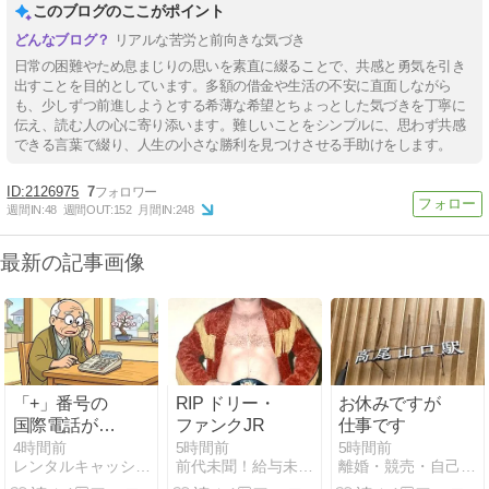
このブログのここがポイント
リアルな苦労と前向きな気づき
日常の困難やため息まじりの思いを素直に綴ることで、共感と勇気を引き
出すことを目的としています。多額の借金や生活の不安に直面しながら
も、少しずつ前進しようとする希薄な希望とちょっとした気づきを丁寧に
伝え、読む人の心に寄り添います。難しいことをシンプルに、思わず共感
できる言葉で綴り、人生の小さな勝利を見つけさせる手助けをします。
2126975
7
週間IN:
48
週間OUT:
152
月間IN:
248
最新の記事画像
「+」番号の
RIP ドリー・
お休みですが
国際電話が詐
ファンクJR
仕事です
欺に?「+1」
4時間前
5時間前
5時間前
レンタルキャッシュ 個人間融資 融資掲示板
前代未聞！給与未払日記
離婚・競売・自己破産した。それが何か？
「+91」どこ