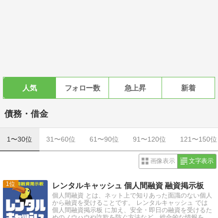
人気
フォロー数
急上昇
新着
債務・借金
1〜30位
31〜60位
61〜90位
91〜120位
121〜150位
画像表示
文字表示
1
レンタルキャッシュ 個人間融資 融資掲示板
個人間融資 とは、ネット上で知りあった面識のない個人
から融資を受けることです。 レンタルキャッシュ では
個人間融資掲示板 に加え、安全・即日の融資を受けるた
めのノウハウや詐欺を防ぐ方法など、総合的な情報を発