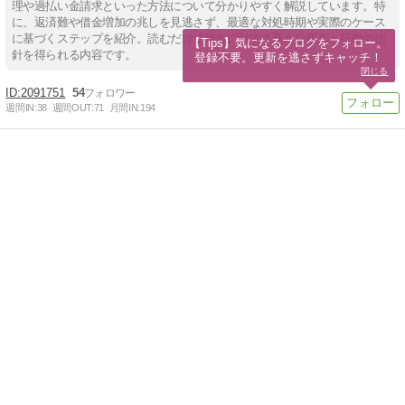
理や過払い金請求といった方法について分かりやすく解説しています。特
に、返済難や借金増加の兆しを見逃さず、最適な対処時期や実際のケース
に基づくステップを紹介。読むだけで借金に対する新たな視点と行動の指
【Tips】気になるブログをフォロー。

針を得られる内容です。
登録不要。更新を逃さずキャッチ！
閉じる
2091751
54
週間IN:
38
週間OUT:
71
月間IN:
194