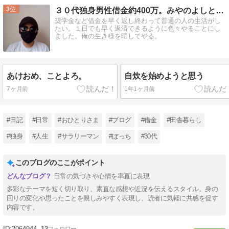
3
３０代独身男性借金約400万。みやのよしとの日常。
奨学金など借金を早く返し終わって普通の人の生活がし
たい。１日でも早く返済できるように色々やることにし
ました。俺の生き様を晒してやる。
あけおめ、ことよろ。
自炊を始めようと思う
7ヶ月前
1年1ヶ月前
#日記
#日常
#おひとりさま
#ブログ
#借金
#田舎暮らし
#独身
#人生
#サラリーマン
#ぼっち
#30代
このブログのここがポイント
日常の気づきや心情を率直に表現
多彩なテーマを短く切り取り、素直な感想や近況を伝えるスタイル。身の
回りの変化や思ったことを親しみやすく表現し、読者に気軽に共感を促す
内容です。
2064944
12