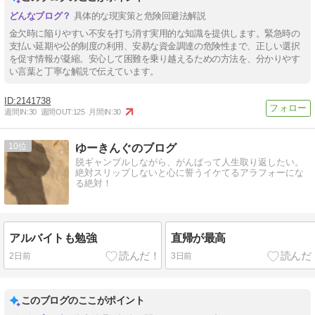
具体的な現実策と危険回避法解説
金欠時に陥りやすい不安を打ち消す実用的な知識を提供します。緊急時の
支払い延期や公的制度の利用、安易な資金調達の危険性まで、正しい選択
を促す情報が凝縮。安心して困難を乗り越えるための方法を、分かりやす
い言葉と丁寧な解説で伝えています。
2141738
週間IN:
30
週間OUT:
125
月間IN:
30
10
ゆーきんぐのブログ
脱ギャンブルしながら、がんばって人生取り返したい。
絶対スリップしないと心に誓うイケてるアラフォーにな
る絶対！
アルバイトも勉強
直帰が最高
2日前
3日前
このブログのここがポイント