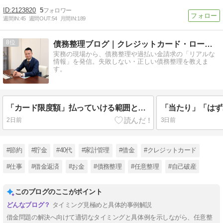
2123820
5
週間IN:
45
週間OUT:
54
月間IN:
189
8
債務整理ブログ｜クレジットカード・ローン返済で悩んでいる方へ
実務の現場から、債務整理や過払い金請求の「リアルな
情報」を発信。失敗しない・正しい債務整理を教えま
す。
「カード限度額」払っていける範囲という勘違い
2日前
3日前
#節約
#貯金
#40代
#家計管理
#借金
#クレジットカード
#仕事
#借金返済
#お金
#債務整理
#任意整理
#自己破産
このブログのここがポイント
タイミング見極めと具体的事例解説
借金問題の解決へ向けて適切なタイミングと具体例を示しながら、任意整