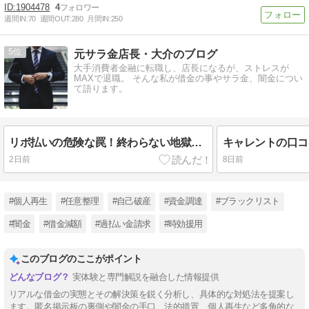
1904478
4
週間IN:
70
週間OUT:
280
月間IN:
250
5
元サラ金店長・大介のブログ
大手消費者金融に転職し、店長になるが、ストレスが
MAXで退職。 そんな私が借金の事やサラ金、闇金につい
て語ります。
リボ払いの危険な罠！終わらない地獄と脱出法
2日前
8日前
#個人再生
#任意整理
#自己破産
#資金調達
#ブラックリスト
#闇金
#借金減額
#過払い金請求
#時効援用
このブログのここがポイント
実体験と専門解説を融合した情報提供
リアルな借金の実態とその解決策を鋭く分析し、具体的な対処法を提案し
ます。匿名掲示板の裏側や闇金の手口、法的措置、個人再生など多角的な