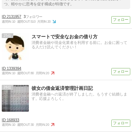
つ、軽やかに思考を促す構成が特徴です。
2131957
3
週間IN:
10
週間OUT:
510
月間IN:
20
25
スマートで安全なお金の借り方
消費者金融や現金化業者を利用する前に。お金に困って
る人だけ読んでください！
1339394
週間IN:
10
週間OUT:
80
月間IN:
20
26
彼女の借金返済管理計画日記
消費者金融への返済が終了しました。もうすぐ結婚しま
す。応援よろしく。
168933
週間IN:
10
週間OUT:
30
月間IN:
20