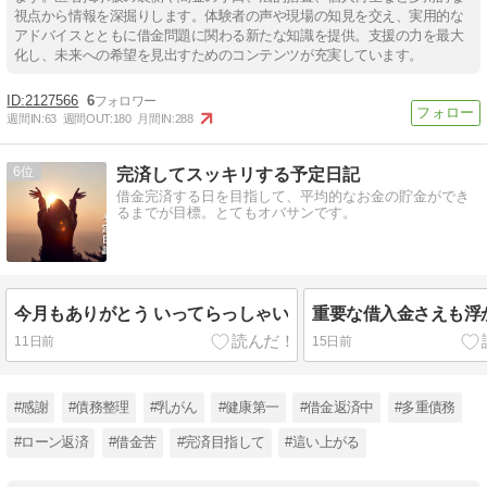
視点から情報を深掘りします。体験者の声や現場の知見を交え、実用的な
アドバイスとともに借金問題に関わる新たな知識を提供。支援の力を最大
化し、未来への希望を見出すためのコンテンツが充実しています。
2127566
6
週間IN:
63
週間OUT:
180
月間IN:
288
6
完済してスッキリする予定日記
借金完済する日を目指して、平均的なお金の貯金ができ
るまでが目標。とてもオバサンです。
今月もありがとう いってらっしゃい
重要な借入金さえも浮
11日前
15日前
#感謝
#債務整理
#乳がん
#健康第一
#借金返済中
#多重債務
#ローン返済
#借金苦
#完済目指して
#這い上がる