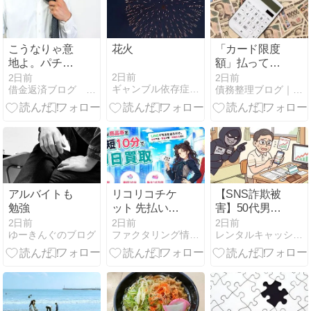
こうなりゃ意
花火
「カード限度
地よ。パチス
額」払ってい
ロ記帳
ける範囲とい
2日前
2日前
2日前
ギャンブル依存症パチカス男の借金返済録
借金返済ブログ ありがとうスロット。さようならスロット
債務整理ブログ｜クレジットカード・ローン返済で悩んでいる方へ
う勘違い
アルバイトも
リコリコチケ
【SNS詐欺被
勉強
ット 先払い買
害】50代男性
取の口コミと
が2900万円だ
2日前
2日前
2日前
ゆーきんぐのブログ
ファクタリング情報館｜即日で資金調達できる優良会社をご案内
レンタルキャッシュ 個人間融資 融資掲示板
利用方法・買
ましとられる
取率を解説
SNS通じて知
り合った人