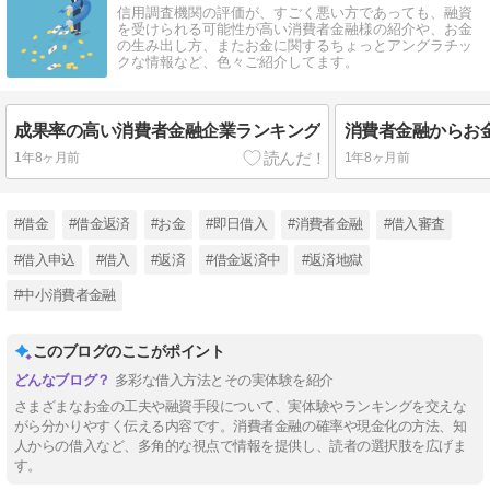
信用調査機関の評価が、すごく悪い方であっても、融資
を受けられる可能性が高い消費者金融様の紹介や、お金
の生み出し方、またお金に関するちょっとアングラチッ
クな情報など、色々ご紹介してます。
成果率の高い消費者金融企業ランキング
1年8ヶ月前
1年8ヶ月前
#借金
#借金返済
#お金
#即日借入
#消費者金融
#借入審査
#借入申込
#借入
#返済
#借金返済中
#返済地獄
#中小消費者金融
このブログのここがポイント
多彩な借入方法とその実体験を紹介
さまざまなお金の工夫や融資手段について、実体験やランキングを交えな
がら分かりやすく伝える内容です。消費者金融の確率や現金化の方法、知
人からの借入など、多角的な視点で情報を提供し、読者の選択肢を広げま
す。