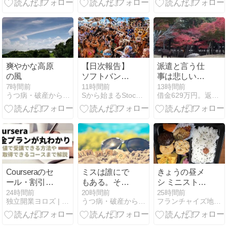
の国からの電
話? 急増する
特殊詐欺、怪
しい国際電話
を防ぐ対策は
爽やかな高原
【日次報告】
派遣と言う仕
の風
ソフトバンク
事は悲しい
G+13.96%の
ね。また仕事
7時間前
11時間前
13時間前
うつ病・破産から立ち直る男
Sから始まるStock日記
借金629万円。返済までの道のり
主役交代劇｜
がなくなりそ
S株45銘柄 8/5
うです。
Courseraのセ
ミスは誰にで
きょうの昼メ
ール・割引は
もある。その
シ ミニストッ
いつ？学割は
後の対応が大
プの幕の内弁
24時間前
20時間前
25時間前
独立開業ヨロズ | スモールビジネスの加速を支援
うつ病・破産から立ち直る男
フランチャイズ地獄からの脱出
ある？最安で
事
当♪
受講する方法
まとめ【2026