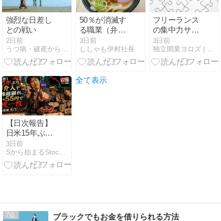
強烈な日差し
50％が消滅す
フリーランス
との戦い
る職業（弁護
の集中力サプ
士、コンサ
リ実践ガイド
2日前
3日前
3日前
うつ病・破産から立ち直る男
ししゃも伊村社長
独立開業ヨロズ | スモールビジネスの加速を支援
ル、ファイナ
｜納期前に効
ンス専門職）
かせる合法ス
タック
全て表示
【日次報告】
日米15年ぶり
協調介入で輸
3日前
Sから始まるStock日記
出株総崩れ、
含み益+55円
で首の皮一枚
｜S株45銘柄
8/3
7
ブラックでもお金を借りられる方法