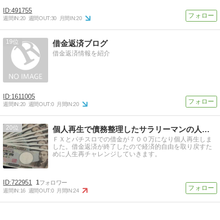
491755
週間IN:
20
週間OUT:
30
月間IN:
20
19
借金返済ブログ
借金返済情報を紹介
1611005
週間IN:
20
週間OUT:
0
月間IN:
20
20
個人再生で債務整理したサラリーマンの人生逆転ブログ
ＦＸとパチスロでの借金が７００万になり個人再生しま
した。借金返済が終了したので経済的自由を取り戻すた
めに人生再チャレンジしていきます。
722951
1
週間IN:
16
週間OUT:
0
月間IN:
24