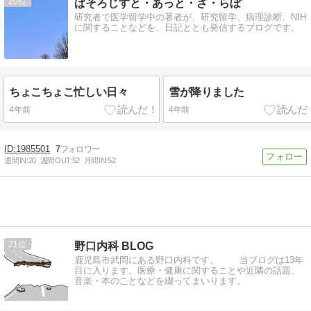
20
ぱそろじすと・あっと・ざ・らぼ
研究者で医学留学中の著者が、研究留学、病理診断、NIH
に関することなどを、日記ととも発信するブログです。
ちょこちょこ忙しい日々
雪が降りました
4年前
4年前
1985501
7
週間IN:
20
週間OUT:
52
月間IN:
52
21
野口内科 BLOG
鹿児島市武岡にある野口内科です。 当ブログは13年
目に入ります。医療・健康に関することや近隣の話題、
音楽・本のことなどを綴ってまいります。