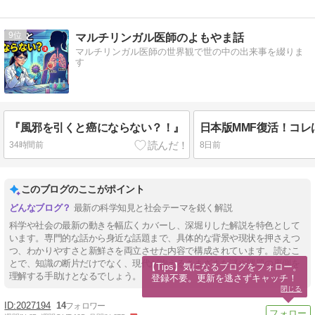
9
マルチリンガル医師のよもやま話
マルチリンガル医師の世界観で世の中の出来事を綴りま
す
『風邪を引くと癌にならない？！』
日本版MMF復活！コレ
34時間前
8日前
このブログのここがポイント
最新の科学知見と社会テーマを鋭く解説
科学や社会の最新の動きを幅広くカバーし、深堀りした解説を特色として
います。専門的な話から身近な話題まで、具体的な背景や現状を押さえつ
つ、わかりやすさと新鮮さを両立させた内容で構成されています。読むこ
とで、知識の断片だけでなく、現代が抱えるさまざまな謎や課題の裏側を
【Tips】気になるブログをフォロー。

理解する手助けとなるでしょう。
登録不要。更新を逃さずキャッチ！
閉じる
2027194
14