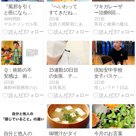
『風邪を引く
『へいわって
ワキガレーザ
と癌にならな
すてきだね』
ー治療8回受
い？！』
（詩・安里有
けても効果な
34時間前
2日前
2日前
マルチリンガル医師のよもやま話
近鉄八尾駅前にある鍼灸整骨院 東洋医学の事なら、いど鍼灸整…
美容と健康の魔法の杖
生 画・長谷川
し
義史、ブロン
ズ新社）
Ｑ：術前の不
15連勤10日目
倶知安中学校
安感は、術後
の女医、テキ
女子バスケッ
疼痛や麻酔回
トーAIにビッ
トボール部で
2日前
2日前
2日前
麻酔科勤務医のお勉強日記
女医風呂
怪しい？ＰＴ日誌
復の質にどの
クリ
テーピング講
程度影響を及
習会・メディ
ぼすのか？
カルチェック
を担当しまし
た
自分と他人の
味噌汁がダイ
今月のお言葉