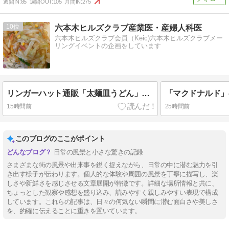
週間IN:
85
週間OUT:
105
月間IN:
275
10
六本木ヒルズクラブ産業医・産婦人科医
六本木ヒルズクラブ会員（Keic)六本木ヒルズクラブメー
リングイベントの企画をしています
リンガーハット通販「太麺皿うどん」と「長崎皿うどん」美味しいです。
15時間前
25時間前
このブログのここがポイント
日常の風景と小さな驚きの記録
さまざまな街の風景や出来事を鋭く捉えながら、日常の中に潜む魅力を引
き出す様子が伝わります。個人的な体験や周囲の風景を丁寧に描写し、楽
しさや新鮮さを感じさせる文章展開が特徴です。詳細な場所情報と共に、
ちょっとした観察や感想を盛り込み、読みやすく親しみやすい表現で構成
しています。これらの記事は、日々の何気ない瞬間に潜む面白さや美しさ
を、的確に伝えることに重きを置いています。