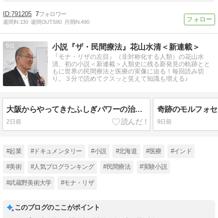
791205
7
週間IN:
130
週間OUT:
580
月間IN:
490
6
小説『ザ・民間療法』花山水清＜新連載＞
『モナ・リザの左目』（非対称化する人類）の花山水
清、初の小説＜新連載＞人類史に残る新発見の軌跡とと
もに世界の民間療法と医療の実像に迫る！毎回読み切
り。３分で読めてクスッと笑えて知識も増える♪
大阪からやってきたふしぎパワーの治療家 （小説『ザ・民間療法』178）
2日前
9日前
#起業
#ドキュメンタリー
#小説
#北海道
#医療
#インド
#美術
#人気ブログランキング
#民間療法
#実験小説
#武蔵野美術大学
#モナ・リザ
このブログのここがポイント