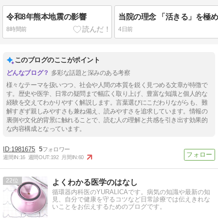
令和8年熊本地震の影響
当院の理念 「活きる」を極
8時間前
4日前
このブログのここがポイント
多彩な話題と深みのある考察
様々なテーマを扱いつつ、社会や人間の本質を鋭く見つめる文章が特徴で
す。歴史や医学、日常の疑問まで幅広く取り上げ、豊富な知識と個人的な
経験を交えてわかりやすく解説します。言葉選びにこだわりながらも、難
解すぎず親しみやすさも兼ね備え、読みやすさを追求しています。情報の
裏側や文化的背景に触れることで、読む人の理解と共感を引き出す効果的
な内容構成となっています。
1981675
5
週間IN:
16
週間OUT:
192
月間IN:
60
22
よくわかる医学のはなし
循環器内科医のYURALICAです。病気の知識や最新の知
見、自分で健康を守るコツなど日常診療では伝えきれな
いことをお伝えするためのブログです。