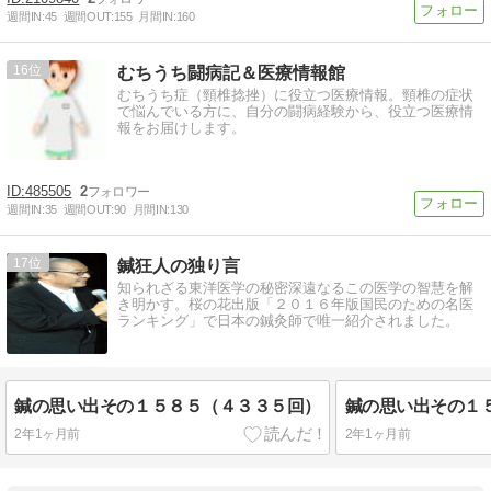
週間IN:
45
週間OUT:
155
月間IN:
160
16
むちうち闘病記＆医療情報館
むちうち症（頸椎捻挫）に役立つ医療情報。頸椎の症状
で悩んでいる方に、自分の闘病経験から、役立つ医療情
報をお届けします。
485505
2
週間IN:
35
週間OUT:
90
月間IN:
130
17
鍼狂人の独り言
知られざる東洋医学の秘密深遠なるこの医学の智慧を解
き明かす。桜の花出版「２０１６年版国民のための名医
ランキング」で日本の鍼灸師で唯一紹介されました。
鍼の思い出その１５８５（４３３５回）
鍼の思い出その１
2年1ヶ月前
2年1ヶ月前