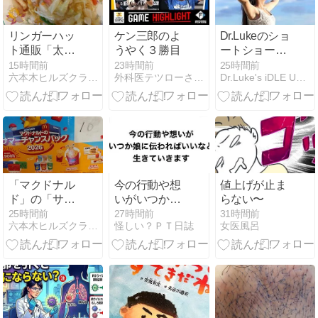
リンガーハッ
ケン三郎のよ
Dr.Lukeのショ
ト通販「太麺
うやく３勝目
ートショー
皿うどん」と
ト：キリスト
15時間前
23時間前
25時間前
六本木ヒルズクラブ産業医・産婦人科医
外科医テツローさんの嫁にこないか
Dr.Luke's iDLE UTTERANCE
「長崎皿うど
をエンジョイ
ん」美味しい
する秘訣-ひと
です。
つ心（シンプ
ルネス）、心
のマスクを外
して本心に戻
る
「マクドナル
今の行動や想
値上げが止ま
ド」の「サマ
いがいつか娘
らない〜
ーチャンスバ
に伝わればい
25時間前
27時間前
31時間前
六本木ヒルズクラブ産業医・産婦人科医
怪しい？ＰＴ日誌
女医風呂
ッグ」２０２
いなと生きて
６です。
いきます