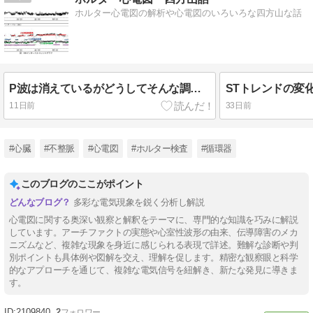
ホルター心電図の解析や心電図のいろいろな四方山な話
P波は消えているがどうしてそんな調律に？
11日前
33日前
#心臓
#不整脈
#心電図
#ホルター検査
#循環器
このブログのここがポイント
多彩な電気現象を鋭く分析し解説
心電図に関する奥深い観察と解釈をテーマに、専門的な知識を巧みに解説
しています。アーチファクトの実態や心室性波形の由来、伝導障害のメカ
ニズムなど、複雑な現象を身近に感じられる表現で詳述。難解な診断や判
別ポイントも具体例や図解を交え、理解を促します。精密な観察眼と科学
的なアプローチを通じて、複雑な電気信号を紐解き、新たな発見に導きま
す。
2109840
2