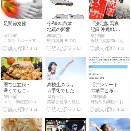
席、芸人の余
興も/発言が批
判を浴びての
辞任（福岡県
足関節捻挫
令和8年熊本
『決定版 写真
議会）
地震の影響
記録 沖縄戦 新
装版』（大田
5時間前
8時間前
8時間前
元気をサポートする集団のブログ
野口内科 BLOG
近鉄八尾駅前にある鍼灸整骨院 東洋医学の事なら、いど鍼灸整…
昌秀 編著、高
文研）
暦では立秋・
高校生のワキ
【アンケート
暑くてもごは
ガ手術でした
の結果と考
ん食べましょ
察】小児気管
9時間前
14時間前
15時間前
マミィ助産院のつれづれ日記
美容と健康の魔法の杖
麻酔科勤務医のお勉強日記
う
挿管チューブ
のカフ有無に
関して