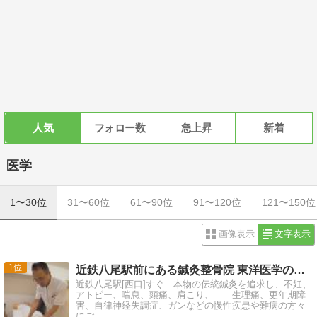
人気
フォロー数
急上昇
新着
医学
1〜30位
31〜60位
61〜90位
91〜120位
121〜150位
画像表示
文字表示
1
近鉄八尾駅前にある鍼灸整骨院 東洋医学の事なら、いど鍼灸整…
近鉄八尾駅[西口]すぐ 本物の伝統鍼灸を追求し、不妊、
アトピー、喘息、頭痛、肩こり、 生理痛、更年期障
害、自律神経失調症、ガンなどの慢性疾患や難病の方々
にご…