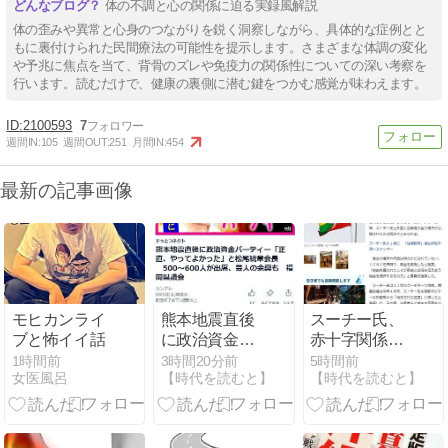
体の不調と心の関係に迫る実録風解説
体の歪みや異常と心身のつながりを鋭く洞察しながら、具体的な症例とと
もに裏付けられた民間療法の可能性を提示します。さまざまな体調の変化
や予兆に焦点を当て、背骨のズレや免疫力の関係性についての深い考察を
行います。読むだけで、健康の裏側に潜む鍵をつかむ感覚が味わえます。
2100593
7
週間IN:
105
週間OUT:
251
月間IN:
454
最新の記事画像
モヒカンライ
熊本地震直後
スーチー氏、
ブと怖イイ話
に政治資金パ
赤十字関係者
ーティー、県
と面会 ミャン
1時間前
3時間20分前
5時間前
女医風呂
【時代を読むと】
【時代を読むと】
議団会長「正
マー政府が発
直、やってよ
表 （ロイタ
かった」500
ー）2026年8
～600人が出
月3日