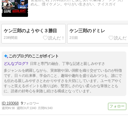
めん、僕イケメン。やりがい生きがい、ナイスガイ
ケン三郎のようやく３勝目
ケン三郎のドミレ
23時間前
2日前
このブログのここがポイント
日常と専門の融合、丁寧な記述と親しみやすさ
多ジャンルを網羅しながら、実体験や深い洞察を織り交ぜているのが特徴
です。日々の出来事、学会のこと、趣味や趣向を盛り込みつつも、誰にで
も伝わる親しみやすさとわかりやすさを大切にしています。ユーモアやく
すっと笑えるポイントも散りばめ、堅苦しさのない柔らかな筆致ととも
に、読者の好奇心を刺激し続ける構成となっています。
193068
9
週間IN:
90
週間OUT:
1340
月間IN:
340