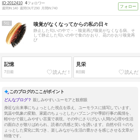
2012410
4
週間IN:
140
週間OUT:
290
月間IN:
740
5
嗅覚がなくなってからの私の日々
静止した匂いの中で・・嗅覚再び嗅覚がなくなる病、そ
して静止した匂いの中で食のかおり、花のかおり嗅覚再
び
記憶
見栄
7日前
8日前
このブログのここがポイント
親しみやすいユーモアと観察眼
身近な出来事にちょっとした視点を添え、ユーモラスに描写しています。
気温や気象の変動、家庭のちょっとしたハプニングや季節行事の風情を、
軽やかで親しみやすい言葉で表現。その中にさりげない人間の心理や生活
の面白さが散りばめられ、読者の共感と笑いを誘います。自然や日々のち
ょっとした変化に気づき、楽しみながら生活の豊かさを感じさせる文章が
特徴です。