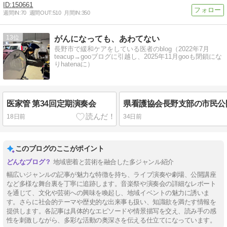
150661
週間IN:
70
週間OUT:
510
月間IN:
350
13
がんになっても、あわてない
長野市で緩和ケアをしている医者のblog（2022年7月
teacup→gooブログに引越し、2025年11月gooも閉鎖にな
りhatenaに）
医家管 第34回定期演奏会
18日前
34日前
このブログのここがポイント
地域密着と芸術を融合した多ジャンル紹介
幅広いジャンルの記事が魅力な特徴を持ち、ライブ演奏や劇場、公開講座
など多様な舞台裏を丁寧に追跡します。音楽祭や演奏会の詳細なレポート
を通じて、文化や芸術への興味を喚起し、地域イベントの魅力に誘いま
す。さらに社会的テーマや歴史的な出来事も扱い、知識欲を満たす情報を
提供します。各記事は具体的なエピソードや情景描写を交え、読み手の感
性を刺激しながら、多彩な活動の奥深さを伝える仕立てになっています。