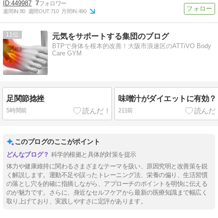
449987
7
週間IN:
80
週間OUT:
710
月間IN:
490
11
元気をサポートする集団のブログ
BTPで身体を根本的改善！大阪市浪速区のATTiVO Body
Care GYM
足関節捻挫
味噌汁がダイエットに有効？
5時間前
2日前
このブログのここがポイント
科学的根拠と具体的対策を提示
体力や健康維持に関わるさまざまなテーマを扱い、原因究明と改善策を鋭
く解説します。運動不足や誤ったトレーニング法、栄養の偏り、生活習慣
の落とし穴を的確に指摘しながら、アプローチのポイントを明快に伝える
のが魅力です。さらに、身近なセルフケアから最新の医療知識まで幅広く
取り上げており、実践しやすさに定評があります。