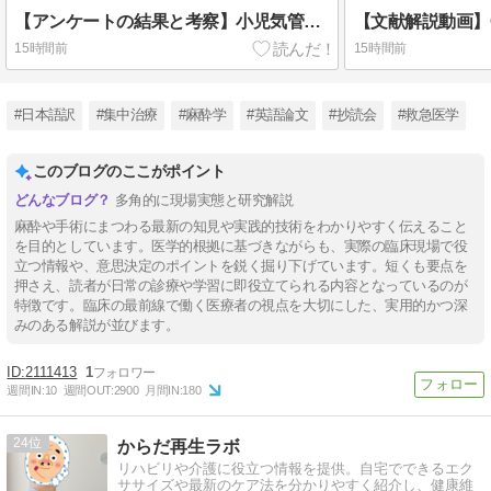
【アンケートの結果と考察】小児気管挿管チューブのカフ有無に関して
15時間前
15時間前
#日本語訳
#集中治療
#麻酔学
#英語論文
#抄読会
#救急医学
このブログのここがポイント
多角的に現場実態と研究解説
麻酔や手術にまつわる最新の知見や実践的技術をわかりやすく伝えること
を目的としています。医学的根拠に基づきながらも、実際の臨床現場で役
立つ情報や、意思決定のポイントを鋭く掘り下げています。短くも要点を
押さえ、読者が日常の診療や学習に即役立てられる内容となっているのが
特徴です。臨床の最前線で働く医療者の視点を大切にした、実用的かつ深
みのある解説が並びます。
2111413
1
週間IN:
10
週間OUT:
2900
月間IN:
180
24
からだ再生ラボ
リハビリや介護に役立つ情報を提供。自宅でできるエク
ササイズや最新のケア法を分かりやすく紹介し、健康維