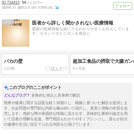
724413
54
週間IN:
73
週間OUT:
199
月間IN:
361
12
医者から詳しく聞かされない医療情報
最新の医療情報を誰にでもわかりやすくお伝えしていま
す。セカンドオピニオンを身近に
バカの壁
11日前
5ヶ月前
このブログのここがポイント
多角的な視点と具体例で解説
医療や健康に関する話題を鋭く深掘りし、根拠に基づいた解説を提供しま
す。社会問題や専門的な内容も噛み砕いて紹介し、真実と情報の本質を追
究します。奇妙な噂や表面的な情報に流されず、具体的な事例や論文を用
いて読者の理解を促進。専門用語もわかりやすくアレンジし、誰もが自分
の健康や生活に役立てられる内容を心掛けています。