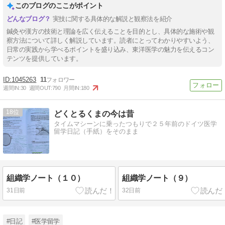
このブログのここがポイント
実技に関する具体的な解説と観察法を紹介
鍼灸や漢方の技術と理論を広く伝えることを目的とし、具体的な施術や観
察方法について詳しく解説しています。読者にとってわかりやすいよう、
日常の実践から学べるポイントを盛り込み、東洋医学の魅力を伝えるコン
テンツを提供しています。
1045263
11
週間IN:
30
週間OUT:
790
月間IN:
180
18
どくとるくまの今は昔
タイムマシーンに乗ったつもりで２５年前のドイツ医学
留学日記（手紙）をそのまま
組織学ノート（１０）
組織学ノート（９）
31日前
32日前
#日記
#医学留学