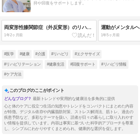
持や回復をサポートします。
両変形性膝関節症（外反変形）のリハビリテーション
1年2ヶ月前
1年5ヶ月前
#医学
#健康
#介護
#リハビリ
#エクササイズ
#リハビリテーション
#健康生活
#回復サポート
#リハビリ情報
#ケア方法
このブログのここがポイント
最新トレンドや実用的な健康法を多角的に提供
心と体のケアに役立つ生活の知恵やトレンドをコンパクトにまとめた内容
が特徴。デジタル依存や内臓脂肪対策、ストレス解消法、筋トレ、過去の
疾患予防など、多彩なテーマを扱い、読者が日々の暮らしに取り入れやす
い情報を提供しています。内容は事実に基づいた科学的アプローチを尊重
し、シンプルにわかりやすくまとめられ、健康的な選択を促します。