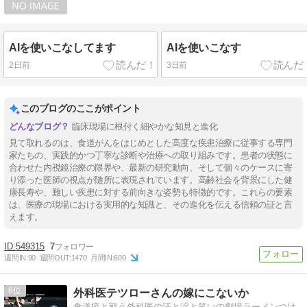
AIを使いこなしてます
AIを使いこなす
2日前
3日前
このブログのここがポイント
臨床現場に根付く細やかな知見と進化
見て取れるのは、食道がんをはじめとした高度な疾患治療に従事する専門
家たちの、実践的かつ丁寧な診断や治療への取り組みです。患者の状態に
合わせた内視鏡治療の限界や、最新の研究動向、そして個々のケースに寄
り添った医師の視点が随所に表現されています。高齢社会を背景にした健
康長寿や、難しい疾患に対する前向きな姿勢も特徴的です。これらの要素
は、医療の現場における実用的な知識と、その進化を伝える信頼の証と言
えます。
549315
7
週間IN:
90
週間OUT:
1470
月間IN:
600
8
外科医テツローさんの嫁にこないか
食道癌と戦う外科医の汗と涙と笑いの劇場ラーメンつけ