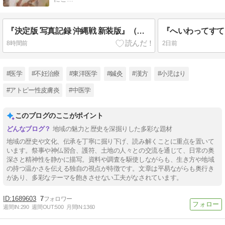
『決定版 写真記録 沖縄戦 新装版』（大田昌秀 編著、高文研）
8時間前
2日前
#医学
#不妊治療
#東洋医学
#鍼灸
#漢方
#小児はり
#アトピー性皮膚炎
#中医学
このブログのここがポイント
地域の魅力と歴史を深掘りした多彩な題材
地域の歴史や文化、伝承を丁寧に掘り下げ、読み解くことに重点を置いて
います。祭事や神仏習合、護符、土地の人々との交流を通じて、日常の奥
深さと精神性を静かに描写。資料や調査を駆使しながらも、生き方や地域
の持つ温かさを伝える独自の視点が特徴です。文章は平易ながらも奥行き
があり、多彩なテーマを飽きさせない工夫がなされています。
1689603
7
週間IN:
290
週間OUT:
500
月間IN:
1360