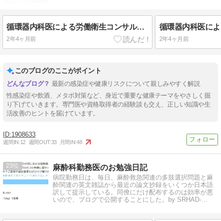
循環器内科医による労働衛生コンサルタント試験（保健衛生）合格体験記④試験準備総論
2年4ヶ月前
2年4ヶ月前
このブログのここがポイント
最新の感染症や健康リスクについて親しみやすく解説
性感染症や飲酒、メタボ対策など、身近で重要な健康テーマをやさしく掘
り下げていきます。専門医や資格取得者の経験談も交え、正しい知識や生
活改善のヒントを届けています。
1908633
週間IN:
12
週間OUT:
33
月間IN:
48
23
麻酔科勤務医のお勉強日記
病院勤務日は、毎日、麻酔救急関連の多肢選択問題と麻
酔関連の英文雑誌から最近の論文抄録をいくつか日本語
訳して提示している。同僚にだけ配布するのは効率が悪
いので、ブログで公開することにした。by SRHAD-
KNIGHT