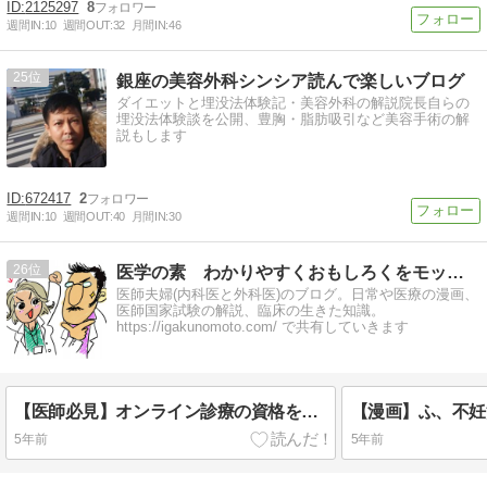
2125297
8
週間IN:
10
週間OUT:
32
月間IN:
46
25
銀座の美容外科シンシア読んで楽しいブログ
ダイエットと埋没法体験記・美容外科の解説院長自らの
埋没法体験談を公開、豊胸・脂肪吸引など美容手術の解
説もします
672417
2
週間IN:
10
週間OUT:
40
月間IN:
30
26
医学の素 わかりやすくおもしろくをモットーに
医師夫婦(内科医と外科医)のブログ。日常や医療の漫画、
医師国家試験の解説、臨床の生きた知識。
https://igakunomoto.com/ で共有していきます
【医師必見】オンライン診療の資格を取ろう
【漫画】ふ、不妊
5年前
5年前