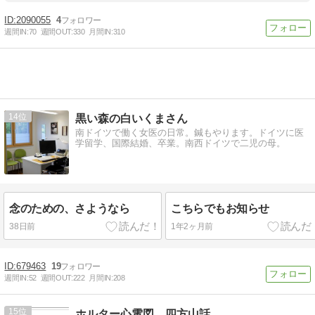
2090055
4
週間IN:
70
週間OUT:
330
月間IN:
310
14
黒い森の白いくまさん
南ドイツで働く女医の日常。鍼もやります。ドイツに医
学留学、国際結婚、卒業。南西ドイツで二児の母。
念のための、さようなら
こちらでもお知らせ
38日前
1年2ヶ月前
679463
19
週間IN:
52
週間OUT:
222
月間IN:
208
15
ホルター心電図 四方山話