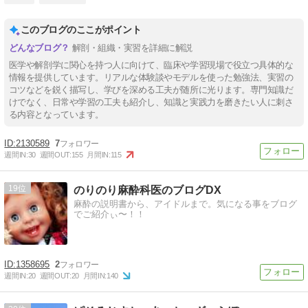
このブログのここがポイント
解剖・組織・実習を詳細に解説
医学や解剖学に関心を持つ人に向けて、臨床や学習現場で役立つ具体的な
情報を提供しています。リアルな体験談やモデルを使った勉強法、実習の
コツなどを鋭く描写し、学びを深める工夫が随所に光ります。専門知識だ
けでなく、日常や学習の工夫も紹介し、知識と実践力を磨きたい人に刺さ
る内容となっています。
2130589
7
週間IN:
30
週間OUT:
155
月間IN:
115
19
のりのり麻酔科医のブログDX
麻酔の説明書から、アイドルまで。気になる事をブログ
でご紹介ぃ〜！！
1358695
2
週間IN:
20
週間OUT:
20
月間IN:
140