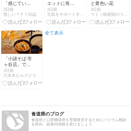
「感じている
エットに有
と黄色い花
こと」の違い
効？
2日前
2日前
2日前
怪しい？ＰＴ日誌
元気をサポートする集団のブログ
マミィ助産院のつれづれ日記
全て表示
「小諸そば 市
ヶ谷店」で
「肩ロースカ
2日前
六本木ヒルズクラブ産業医・産婦人科医
ツ丼セット」
「かけポン鳥
から丼セッ
ト」です。
7
食道癌のブログ
食道癌と口腔咽頭癌を早期発見するためにバリウム検診
を辞め、経鼻内視鏡を受けましょう