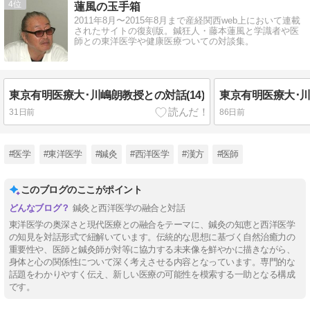
4
蓮風の玉手箱
2011年8月〜2015年8月まで産経関西web上において連載
されたサイトの復刻版。鍼狂人・藤本蓮風と学識者や医
師との東洋医学や健康医療ついての対談集。
東京有明医療大･川嶋朗教授との対話(14)
東京有明医療大･川
31日前
86日前
#医学
#東洋医学
#鍼灸
#西洋医学
#漢方
#医師
このブログのここがポイント
鍼灸と西洋医学の融合と対話
東洋医学の奥深さと現代医療との融合をテーマに、鍼灸の知恵と西洋医学
の知見を対話形式で紐解いています。伝統的な思想に基づく自然治癒力の
重要性や、医師と鍼灸師が対等に協力する未来像を鮮やかに描きながら、
身体と心の関係性について深く考えさせる内容となっています。専門的な
話題をわかりやすく伝え、新しい医療の可能性を模索する一助となる構成
です。