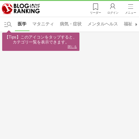
リーダー
ログイン
メニュー
医学
マタニティ
病気・症状
メンタルヘルス
福祉・
【Tips】このアイコンをタップすると、

カテゴリ一覧を表示できます。
閉じる