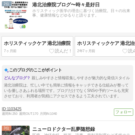
2
港北治療院ブログ〜時々是好日
ホリスティック医学の理念に基づく治療院。日々の出来
事、健康情報などゆるりと語ります。
ホリスティックケア 港北治療院
ホリスティックケア 港北治
7ヶ月前
2年7ヶ月前
このブログのここがポイント
親しみやすさと情報収集しやすさが魅力的な発信スタイル
港北治療院は、忙しい中でも簡単に情報をキャッチできる仕組みが整って
いる優しさあふれる場所です。ブログだけでなくSNSや予約ツールも充実
させており、利用者が気軽にアクセスできるよう工夫されています。
1103425
週間IN:
250
週間OUT:
170
月間IN:
1040
3
ニューロドクター乱夢随想録