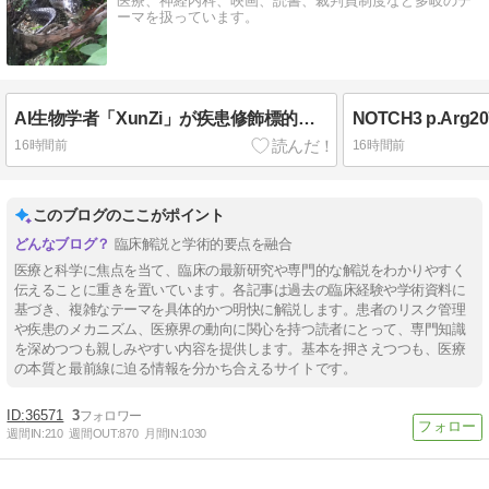
医療、神経内科、映画、読書、裁判員制度など多岐のテ
ーマを扱っています。
AI生物学者「XunZi」が疾患修飾標的を明らかにする
16時間前
16時間前
このブログのここがポイント
臨床解説と学術的要点を融合
医療と科学に焦点を当て、臨床の最新研究や専門的な解説をわかりやすく
伝えることに重きを置いています。各記事は過去の臨床経験や学術資料に
基づき、複雑なテーマを具体的かつ明快に解説します。患者のリスク管理
や疾患のメカニズム、医療界の動向に関心を持つ読者にとって、専門知識
を深めつつも親しみやすい内容を提供します。基本を押さえつつも、医療
の本質と最前線に迫る情報を分かち合えるサイトです。
36571
3
週間IN:
210
週間OUT:
870
月間IN:
1030