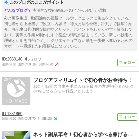
このブログのここがポイント
実用的な技術解説と便利ツール紹介が満載
AIと画像生成、動画編集の最新ツールやテクニックに焦点を当てている。
初心者から上級者まで役立つ内容で、導入方法や比較、評判まで幅広く紹
介。各記事は具体的な操作やメリット、ポイントをわかりやすく解説して
おり、実際の作業や制作にすぐ役立つ情報が詰まっている。新しい技術の
理解と活用を自然に促し、クリエイティブな活動を一歩先へ進めるための
サポートを意識した内容構成になっている。
2080146
4
週間IN:
10
週間OUT:
110
月間IN:
20
26
ブログアフィリエイトで初心者がお金持ち！
お金と時間の自由を手に入れる最強の方法初心者がお金
持ちになる方法を解説いたします。
1331869
週間IN:
10
週間OUT:
70
月間IN:
20
27
ネット副業革命！初心者から学べる稼げる在宅ビジネス成功法