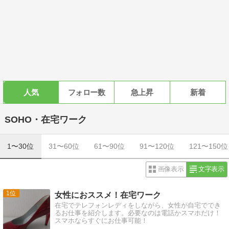
人気
フォロー数
急上昇
新着
SOHO・在宅ワーク
1〜30位
31〜60位
61〜90位
91〜120位
121〜150位
画像表示
文字表示
1
女性におススメ！在宅ワーク
在宅でテレフォンレディをしながら、女性が自宅ででき
るお仕事を紹介します。必要なのは電話かスマホだけ！
スマホならすぐにお仕事可能！