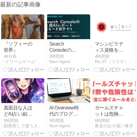
最新の記事画像
『ソフィーの
Search
マシンピラテ
世界』
Consoleの生
ィス資格をオ
成AIパフォー
ンラインで取
46分前
2時間前
4時間前
“ドリームゲーム”事業化パートナーを求む
Next Agent
Re:ST（リスタ）：大人の学び直し＆50代からの独立起業
マンスとは？
得｜MAJOLIの
AI Overview時
料金と講座内
代に小さなブ
容を検証
ログが見るべ
【2026】
き数字
真面目な人ほ
AI Overview時
ガールズチャ
どAI占い副業
代のブログ
ットは危険な
で失敗する根
SEOとは？小
詐欺サイト？
5時間前
5時間前
6時間前
副業探しで迷う人へ、AI占いで収入源を増やす最新活用法
Next Agent
黄金のお小遣い稼ぎ
本原因とレッ
さなAI副業ブ
身バレの不安
ドオーシャン
ログが今すぐ
や安全な稼ぎ