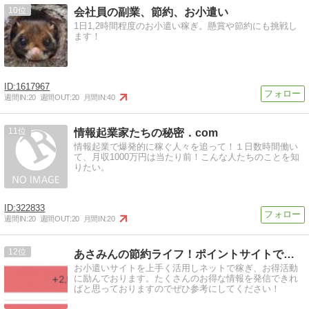
10
会社員の副業、節約、お小遣い
1日1,2時間程度のお小遣い稼ぎ。懸賞や節約にも挑戦し
ます！
1617967
週間IN:
20
週間OUT:
20
月間IN:
40
11
情報起業家たちの秘密．com
情報起業で爆発的に稼ぐ人々を追って！１日数時間働い
て、月収1000万円は当たり前！こんな人たちのことを知
りたい。
322833
週間IN:
20
週間OUT:
20
月間IN:
20
12
あさみんの節約ライフ！ポイントサイトで稼ぐお得大好き生活
お小遣いサイトを上手く活用しネットで稼ぎ、お得活動
に励んでおります。たくさんのお得な情報を発信できれ
ばと思っておりますのでぜひ参考にしてください！