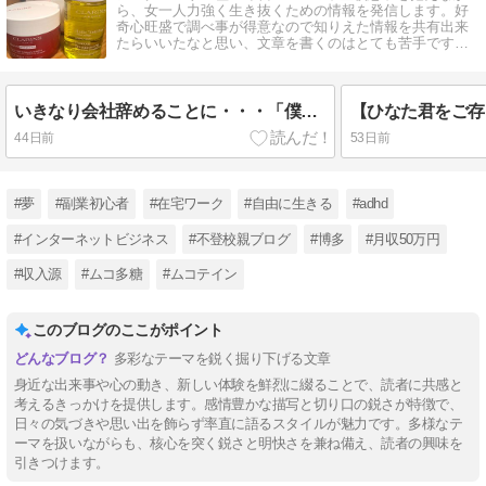
ら、女一人力強く生き抜くための情報を発信します。好
奇心旺盛で調べ事が得意なので知りえた情報を共有出来
たらいいたなと思い、文章を書くのはとても苦手ですが
全力で書いていきます！
いきなり会社辞めることに・・・「僕と付き合わないなら次の就職先を探すことになるね」
44日前
53日前
#夢
#副業初心者
#在宅ワーク
#自由に生きる
#adhd
#インターネットビジネス
#不登校親ブログ
#博多
#月収50万円
#収入源
#ムコ多糖
#ムコテイン
このブログのここがポイント
多彩なテーマを鋭く掘り下げる文章
身近な出来事や心の動き、新しい体験を鮮烈に綴ることで、読者に共感と
考えるきっかけを提供します。感情豊かな描写と切り口の鋭さが特徴で、
日々の気づきや思い出を飾らず率直に語るスタイルが魅力です。多様なテ
ーマを扱いながらも、核心を突く鋭さと明快さを兼ね備え、読者の興味を
引きつけます。