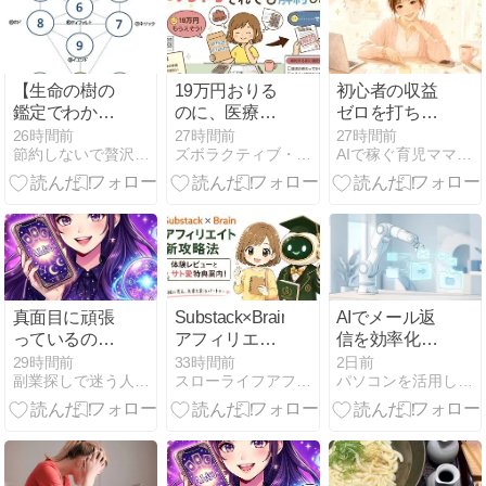
【生命の樹の
19万円おりる
初心者の収益
鑑定でわかる
のに、医療保
ゼロを打ち破
こと】シリー
険を解約する
る
26時間前
27時間前
27時間前
節約しないで贅沢するために！
ズボラクティブ・ライフ｜リノベ団地×子育て×ミニマリスト挑戦
AIで稼ぐ育児ママの在宅起業術
ズ10回目 ◆⑩
タイミングの
Threads×note
マルクト
話
収益化設計書
◆（全12回）
真面目に頑張
Substack×Brain
AIでメール返
っているのに
アフィリエイ
信を効率化す
副業で成果が
ト新攻略法の
る方法｜下書
29時間前
33時間前
2日前
副業探しで迷う人へ、AI占いで収入源を増やす最新活用法
スローライフアフィリエイトで愛でいっぱいのお金持ちになる方法
パソコンを活用して生計を立てている情報をシェア＠よぴ
出ないと感じ
体験レビュー
きから送信前
ているなら、
とサト愛特典
確認まで
もしかする
案内！
と、戦う場所
を完全に間違