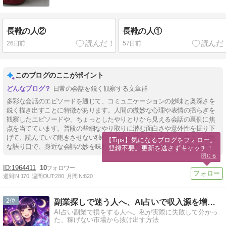
長靴の人②
長靴の人①
26日前
57日前
このブログのここがポイント
日常の会話を鋭く観察する文章群
多彩な会話のエピソードを通じて、コミュニケーションの妙味と奥深さを
鋭く描き出すことに特徴があります。人間の微妙な心理や表情の揺らぎを
観察したエピソードや、ちょっとしたやりとりから見える会話の裏側に焦
点を当てています。普段の些細なやり取りに潜む面白さや意外性を掘り下
げて、読んでいて飽きさせない独特の視点を持っています。心地よく自然
【Tips】気になるブログをフォロー。

な語り口で、身近な会話の妙を味わうことができる内容となっています。
登録不要。更新を逃さずキャッチ！
閉じる
1964411
10
週間IN:
170
週間OUT:
280
月間IN:
820
2
副業探しで迷う人へ、AI占いで収入源を増やす最新活用法
AI占い副業で損をする人へ。私が実際に失敗して分かっ
た、稼げない市場から抜け出す方法