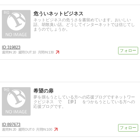
8
危ういネットビジネス
ネットビジネスの危うさを書留めています。おいしい
話、胡散臭い話。どうしてインターネットでは信じてし
まうのでしょうか。
319823
週間IN:
20
週間OUT:
10
月間IN:
130
9
希望の扉
夢を掴もうとしている方への応援ブログですネットワー
クビジネス で 【夢】 をつかもうとしている方への
応援ブログです。
897673
週間IN:
20
週間OUT:
0
月間IN:
100