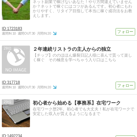
ネット副業で稼げないあなた！やり方間違えていません
か？ネットで稼ぐにはコツがあるんです。初心者にもわ
かりやすく、リタイア目指して本当に稼ぐ成功法をお教
えします。
1723183
週間IN:
10
週間OUT:
30
月間IN:
20
28
２年連続リストラの主人からの独立
【チップ】ののほほん爆裂日記人様に喜んで貰って楽し
く稼ぐ その極意を学べちゃう入り口はこちら
317718
週間IN:
10
週間OUT:
30
月間IN:
20
29
初心者から始める【事務系】在宅ワーク
在宅ワーク歴2年。初心者でも大丈夫！私が在宅ワークで
安定した収入が貰えるようになるまで
1492234