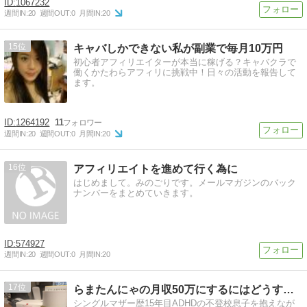
1067232
週間IN:
20
週間OUT:
0
月間IN:
20
15
キャバしかできない私が副業で毎月10万円
初心者アフィリエイターが本当に稼げる？キャバクラで
働くかたわらアフィリに挑戦中！日々の活動を報告して
ます。
1264192
11
週間IN:
20
週間OUT:
0
月間IN:
20
16
アフィリエイトを進めて行く為に
はじめまして。みのごりです。メールマガジンのバック
ナンバーをまとめていきます。
574927
週間IN:
20
週間OUT:
0
月間IN:
20
17
らまたんにゃの月収50万にするにはどうするブログ
シングルマザー歴15年目ADHDの不登校息子を抱えなが