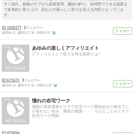
すく紹介。動物のケアから資産運用、趣味の釣り、短時間でできる副業ま
で多角的に取り上げ、読む人の暮らしに彩りを添える内容となっていま
す。
1830377
2
週間IN:
12
週間OUT:
36
月間IN:
20
22
あゆみの楽しくアフィリエイト
アフィリエイトで収入を得る秘密とは！
672671
3
週間IN:
10
週間OUT:
20
月間IN:
130
23
憧れの在宅ワーク
通勤の満員電車がイヤで在宅ワーク開始会社の都合でし
か取れない休み、無給の残業・・・そんなことがイヤで
在宅ワーク開始
875694