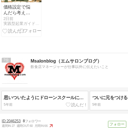
価格設定で悩
んだら考える
3つの視点
2日前
実践型起業ガイド - 1から始める起業
7
Msalonblog（エムサロンブログ）
飲食店マネージャーが仕事以外に伝えたいこと
思いついたようにドローンスクールに行った
ついに元をつける
5年前
5年前
2046253
8
週間IN:
27
週間OUT:
60
月間IN:
66