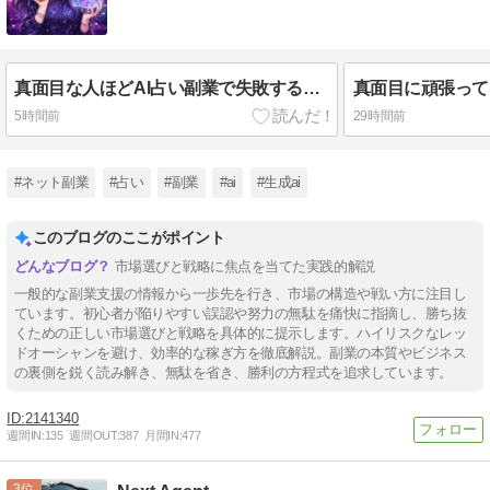
真面目な人ほどAI占い副業で失敗する根本原因とレッドオーシャンから抜け出す市場選択の極意
5時間前
29時間前
#ネット副業
#占い
#副業
#ai
#生成ai
このブログのここがポイント
市場選びと戦略に焦点を当てた実践的解説
一般的な副業支援の情報から一歩先を行き、市場の構造や戦い方に注目し
ています。初心者が陥りやすい誤認や努力の無駄を痛快に指摘し、勝ち抜
くための正しい市場選びと戦略を具体的に提示します。ハイリスクなレッ
ドオーシャンを避け、効率的な稼ぎ方を徹底解説。副業の本質やビジネス
の裏側を鋭く読み解き、無駄を省き、勝利の方程式を追求しています。
2141340
週間IN:
135
週間OUT:
387
月間IN:
477
3