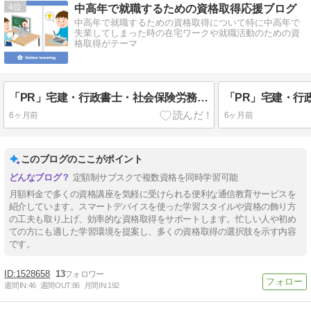
4
中高年で就職するための資格取得応援ブログ
中高年で就職するための資格取得について特に中高年で
失業してしまった時の在宅ワークや就職活動のための資
格取得がテーマ
「PR」宅建・行政書士・社会保険労務士・FP2等が月々1628円のサブスクでスマホで学べる
6ヶ月前
6ヶ月前
このブログのここがポイント
定額制サブスクで複数資格を同時学習可能
月額料金で多くの資格講座を気軽に受けられる便利な通信教育サービスを
紹介しています。スマートデバイスを使った学習スタイルや資格の飾り方
の工夫も取り上げ、効率的な資格取得をサポートします。忙しい人や初め
ての方にも適した学習環境を提案し、多くの資格取得の選択肢を示す内容
です。
1528658
13
週間IN:
46
週間OUT:
86
月間IN:
192