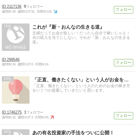
2117136
9
週間IN:
18
週間OUT:
51
月間IN:
102
18
これが『新・おんなの生きる道』
主婦だってお金が欲しい！だったら自分で稼いじゃえ！
夫の収入を当てにしない。それが『新・おんなの生きる
道』
299546
週間IN:
16
週間OUT:
0
月間IN:
16
19
「正直、働きたくない」という人がお金を稼ぐ方法
「正直、働きたくない」という人のためのお金の稼ぎ方
をいくつか提案していきたいと思います。
1746275
1
週間IN:
15
週間OUT:
3
月間IN:
45
20
あの有名投資家の手法をついに公開！