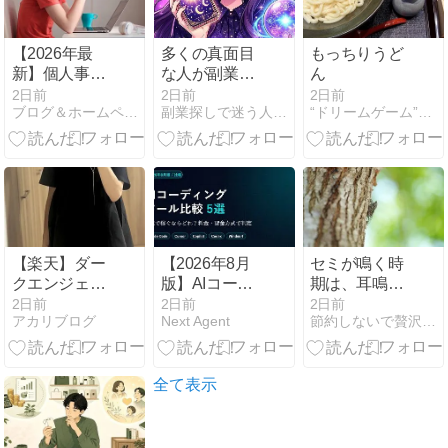
え
【2026年最
多くの真面目
もっちりうど
新】個人事業
な人が副業で
ん
主のホームペ
思うように稼
2日前
2日前
2日前
ブログ＆ホームページ活用術
副業探しで迷う人へ、AI占いで収入源を増やす最新活用法
“ドリームゲーム”事業化パートナーを求む
ージ維持費の
げないのは、
相場は？月額
自分の能力や
ゼロで運用す
努力の量が足
る失敗しない
りないからで
作り方
はなく、最初
【楽天】ダー
【2026年8月
セミが鳴く時
クエンジェル
版】AIコーデ
期は、耳鳴り
プチプラ高見
ィングツール
が気にならな
2日前
2日前
2日前
アカリブログ
Next Agent
節約しないで贅沢するために！
え！布帛切り
比較5選｜副
くなる！？
替えペプラム
業で稼ぐなら
Tシャツのレ
どれ？料金・
ビュー【低身
課金方式で判
全て表示
長156cm・サ
定
イズ感・生地
感など】