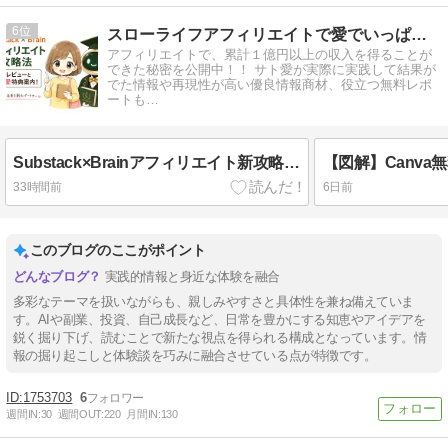
6
スローライフアフィリエイトで愛でいっぱいのお金持ちになる方法
アフィリエイトで、累計１億円以上の収入を得ることが
できた秘密を公開中！！ サト愛が実際に実践して結果が
でた情報や再現性が高い優良情報商材、役立つ無料レポ
ートも…
Substack×Brainアフィリエイト新攻略法の体験レビューとサト愛特典案内！
33時間前
6日前
このブログのここがポイント
実践的情報と身近な体験を融合
多彩なテーマを扱いながらも、親しみやすさと具体性を兼ね備えていま
す。AIや副業、投資、自己成長など、日常を豊かにする知恵やアイデアを
鋭く掘り下げ、読むことで新たな視点を得られる構成となっています。情
報の掘り起こしと体験談を巧みに融合させている点が特徴です。
1753703
6
週間IN:
30
週間OUT:
220
月間IN:
130