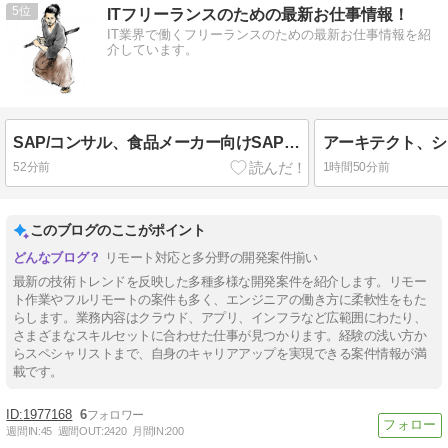
5
ITフリーランスのための最新お仕事情報！
IT業界で働くフリーランスのための最新お仕事情報を紹
介しています。
SAP/コンサル、食品メーカー向けSAP導入案件
アーキテクト、シ
52分前
1時間50分前
このブログのここがポイント
リモート対応と多分野の開発案件揃い
最新の技術トレンドを反映した多種多様な開発案件を紹介します。リモー
ト作業やフルリモートの案件も多く、エンジニアの働き方に柔軟性をもた
らします。業務内容はクラウド、アプリ、インフラなど広範囲にわたり、
さまざまなスキルセットに合わせた仕事が見つかります。経験の浅い方か
らスペシャリストまで、自身のキャリアアップを実現できる案件情報が満
載です。
1977168
6
週間IN:
45
週間OUT:
2420
月間IN:
200