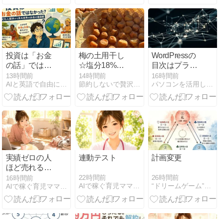
から抜け出す
見直したい5
方・ルールを
市場選択の極
つのこと
解説
意
投資は「お金
梅の土用干し
WordPressの
の話」ではな
☆塩分18%の
目次はプラグ
かった？文化
梅 2キロを干
インで入れ
13時間前
14時間前
16時間前
AIと英語で自由に働く研究所
節約しないで贅沢するために！
パソコンを活用して生計を立てている情報をシェア＠よぴ
人類学から見
して、紫蘇漬
る？3つの方
る世界のお金
けにしまし
法と選び方
の価値観
た。（梅仕事
2026）
実績ゼロの人
連動テスト
計画変更
ほど売れる
noteを書ける
22時間前
26時間前
16時間前
AIで稼ぐ育児ママの在宅起業術
“ドリームゲーム”事業化パートナーを求む
AIで稼ぐ育児ママの在宅起業術
禁断法