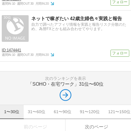
週間IN:
10
週間OUT:
30
月間IN:
20
30
ネットで稼ぎたい 42歳主婦色々実践と報告
自力で調べたアフィリ情報を実践と報告リスク分散のた
め、為替FXとかも組み合わせてやります。
1474441
週間IN:
10
週間OUT:
30
月間IN:
20
次のランキングを表示
「SOHO・在宅ワーク」
31位〜60位
1〜30位
31〜60位
61〜90位
91〜120位
121〜150位
前のページ
次のページ