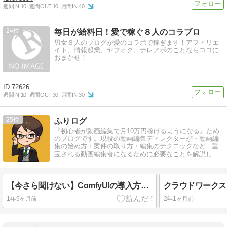
週間IN:
10
週間OUT:
10
月間IN:
40
24
毎日が給料日！愛で稼ぐ８人のコラブロ
男女８人のブログが愛のコラボで稼ぎます！アフィリエ
イト、情報起業、ヤフオク、テレアポのことならココに
おまかせ！
72626
週間IN:
10
週間OUT:
30
月間IN:
30
25
ふりログ
『初心者が動画編集で月10万円稼げるようになる』ため
のブログです。現役の動画編集ディレクターが・動画編
集の始め方・案件の取り方・編集のテクニックなど...重
宝される動画編集者になるために必要なことを解説して
います。
【今さら聞けない】ComfyUIの導入方法を解説！
1年9ヶ月前
2年1ヶ月前