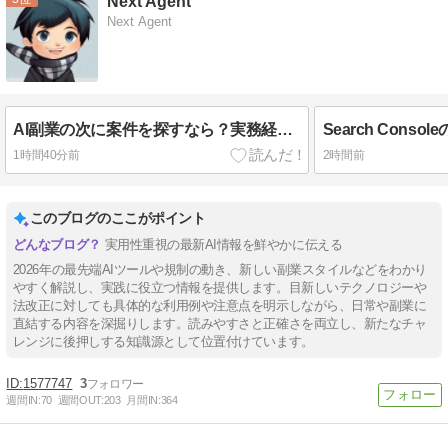
Next Agent
Next Agent
AI副業の次に案件を探すなら？実務経験者がフリーランスエージェントを見る前に確認したいこと
1時間40分前
2時間前
このブログのここがポイント
実用性重視の最新AI情報を鮮やかに伝える
2026年の最先端AIツールや規制の動き、新しい副業スタイルなどをわかり
やすく解説し、実践に役立つ情報を提供します。目新しいテクノロジーや
法改正に対しても具体的な利用例や注意点を明示しながら、日常や副業に
直結する内容を深掘りします。読みやすさと正確さを両立し、新たなチャ
レンジに後押しする知識源として位置付けています。
1577747
3
週間IN:
70
週間OUT:
203
月間IN:
364