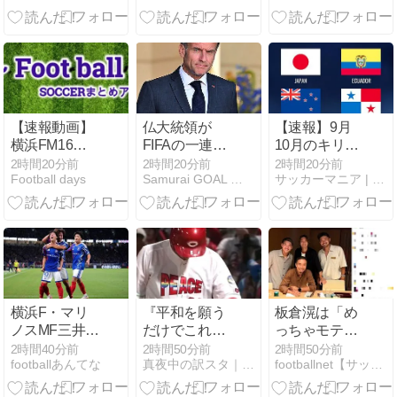
ル」“停滞”す
外 代わりに2
る久保建英を
軍コーチが合
韓国メディア
流… 接触者は
が酷評…
マスク姿で練
習に参加
【速報動画】
仏大統領が
【速報】9月
横浜FM16才
FIFAの一連の
10月のキリン
三井寺眞、鹿
問題に介入…
チャレンジカ
2時間20分前
2時間20分前
2時間20分前
Football days
Samurai GOAL 〜海外日本人選手まとめ
サッカーマニア | 2chまとめブログ
島戦7分いき
インファンテ
ップの対戦相
なりゴール！
ィーノ会長に
手がこちら！
反対の意を明
W杯出場国と
確に表明
対戦へ
横浜F・マリ
『平和を願う
板倉滉は「め
ノスMF三井寺
だけでこれほ
っちゃモテ
眞が16歳で開
ど荒れると
る」 年収7億
2時間40分前
2時間50分前
2時間50分前
footballあんてな
真夜中の訳スタ｜MLB・欧州サッカー 海外の反応翻訳ブログ
footballnet【サッカー5chまとめ】
幕スタメン出
は』広島の原
円・お洒落・
場し最年少記
爆追悼ユニ着
包容力…超愛