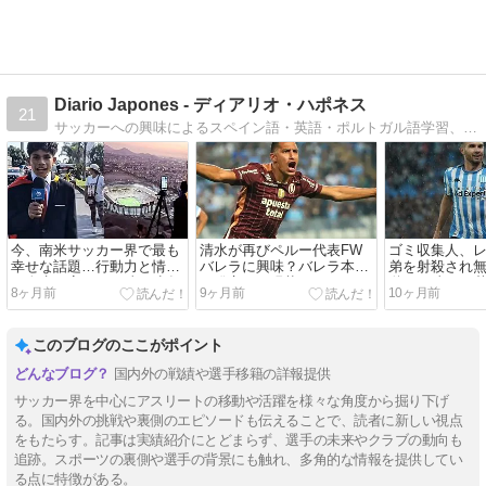
Diario Japones - ディアリオ・ハポネス
21
サッカーへの興味によるスペイン語・英語・ポルトガル語学習、サッカー観戦記、海外訪問、中南米ビジネスなどに関する記事
今、南米サッカー界で最も
清水が再びペルー代表FW
ゴミ収集人、
幸せな話題…行動力と情熱
バレラに興味？バレラ本人
弟を射殺され
で人生を変えた15歳の少年
の発言は？現状のまとめ
獄…22歳まで
8ヶ月前
9ヶ月前
10ヶ月前
の物語
か知らなかっ
タドーレス決
メンゴと対戦
このブログのここがポイント
国内外の戦績や選手移籍の詳報提供
サッカー界を中心にアスリートの移動や活躍を様々な角度から掘り下げ
る。国内外の挑戦や裏側のエピソードも伝えることで、読者に新しい視点
をもたらす。記事は実績紹介にとどまらず、選手の未来やクラブの動向も
追跡。スポーツの裏側や選手の背景にも触れ、多角的な情報を提供してい
る点に特徴がある。