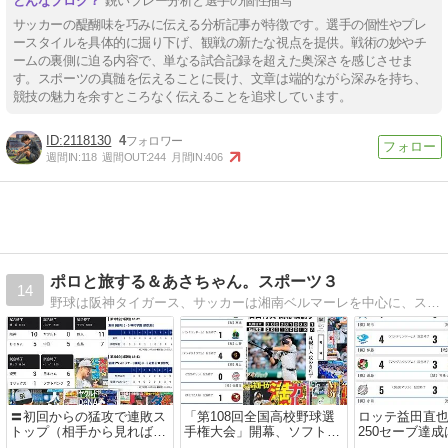
鋭いプレー分析と選手の個性描写
サッカーの醍醐味を巧みに伝える分析記事が特徴です。選手の個性やプレ
ースタイルを具体的に掘り下げ、観戦の新たな視点を提供。戦術の妙やチ
ームの裏側に迫る内容で、単なる試合記録を超えた奥深さを感じさせま
す。スポーツの真髄を伝えることに長け、文章は端的ながら深みを持ち、
競技の魅力を余すところなく伝えることを追求しています。
2118130
4
週間IN:
118
週間OUT:
244
月間IN:
406
ポロと旅する＆あさちゃん。スポーツ３
14
野球は阪神タイガース、サッカーは湘南ベルマーレを中心に、スポーツ全般＋書評・鉄道・車・旅行など幅広く話題を展開
〓初回からの猛攻で連敗ス
「第108回全国高校野球選
ロッテ益田直
トップ（相手から見れば
手権大会」開幕、ソフトバ
250セーブ達成
「ビドい炎上」・10-5 vs
ンクに優勝マジック37点灯
のプロ野球関