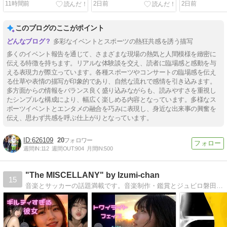
11時間前
2日前
2日前
☆）はじめ、8/6の〓関連＋
など、8/5の〓関連
α
このブログのここがポイント
多彩なイベントとスポーツの熱狂共感を誘う描写
多くのイベント報告を通じて、さまざまな現場の熱気と人間模様を緻密に
伝える特徴を持ちます。リアルな体験談を交え、読者に臨場感と感動を与
える表現力が際立っています。各種スポーツやコンサートの臨場感を伝え
る仕草や表情の描写が印象的であり、自然な流れで感情を引き込みます。
多方面からの情報をバランス良く盛り込みながらも、読みやすさを重視し
たシンプルな構成により、幅広く楽しめる内容となっています。多様なス
ポーツイベントとエンタメの融合を巧みに表現し、身近な出来事の興奮を
伝え、思わず共感を呼ぶ仕上がりとなっています。
626109
20
週間IN:
112
週間OUT:
904
月間IN:
500
"The MISCELLANY" by Izumi-chan
15
音楽とサッカーの話題満載です。音楽制作・鑑賞とジュビロ磐田ネタ中心です。また、最近は登山や写真にもはまっています。