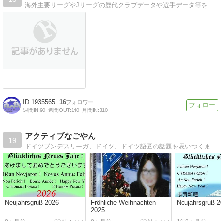
海外主要リーグやJリーグの歴代クラブデータや選手データ等を掲載しています。
1935565
16
週間IN:
90
週間OUT:
140
月間IN:
310
アクティブなごやん
19
ドイツブンデスリーガ、ドイツ、ドイツ語圏の話題を思いつくままお届けします。
Neujahrsgruß 2026
Fröhliche Weihnachten
Neujahrsgruß 2
2025