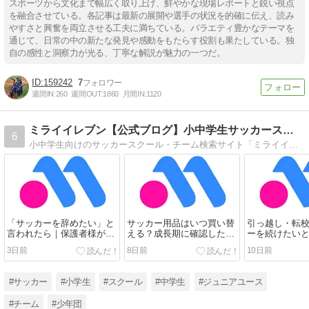
スポーツから文化まで幅広く取り上げ、鮮やかな現場レポートと鋭い視点
を融合させている。各記事は最新の展開や選手の状況を的確に伝え、読み
やすさと興奮を両立させる工夫に満ちている。バラエティ豊かなテーマを
通じて、日常の中の新たな発見や感動をもたらす役割も果たしている。独
自の感性と洞察力が光る、丁寧な解説が魅力の一つだ。
159242
7
週間IN:
260
週間OUT:
1860
月間IN:
1120
ミライイレブン【公式ブログ】小中学生サッカースクール検索
6
小中学生向けのサッカースクール・チーム検索サイト「ミライイレブン」の公式ブログです。サイトの使い方、掲載情報の修正案内、公開情報のお知らせなどを発信します。
「サッカーを辞めたい」と
サッカー用品はいつ買い替
引っ越し・転
言われたら｜保護者様が考
える？成長期に確認したい
ーを続けたい
えたい受け止め方と選択肢
サイズと選び方
が確認したい
3日前
8日前
10日前
方
#サッカー
#小学生
#スクール
#中学生
#ジュニアユース
#チーム
#少年団