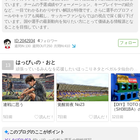
ています。チームの予選成績やフォーメーション、キープレイヤーの紹介
など、一目でわかるわかりやすい解説が特徴です。さらに選手のプロフィ
ールやキャリアも掲載し、サッカーファンならではの視点で深く掘り下げ
ています。国や選手の最新動向を知りたい方にとって価値ある情報源とな
ることを目指しています。
2042934
4
週間IN:
130
週間OUT:
250
月間IN:
410
はっぴぃの・おと
13
頑張っているみんなを応援したいほっこりネタとベガルタ仙台の応援ネタを中心に、読んだ人が今日も一日頑張れるようなサイトを目指しています
連戦に思う
覚醒前夜 No23
【DIY】TOT
（SH381BA
ろ水漏れを自
5日前
7日前
12日前
の原因にたど
交換パーツま
このブログのここがポイント