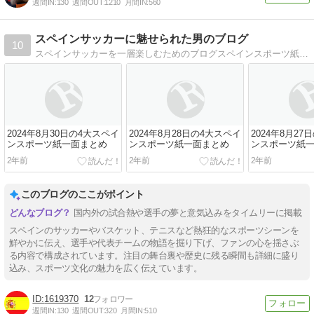
週間IN:
130
週間OUT:
1210
月間IN:
560
スペインサッカーに魅せられた男のブログ
10
スペインサッカーを一層楽しむためのブログスペインスポーツ紙一面の速報、リーガやスペイン代表の様々なデータを紹介中。
2024年8月30日の4大スペイ
2024年8月28日の4大スペイ
2024年8月27
ンスポーツ紙一面まとめ
ンスポーツ紙一面まとめ
ンスポーツ紙
2年前
2年前
2年前
このブログのここがポイント
国内外の試合熱や選手の夢と意気込みをタイムリーに掲載
スペインのサッカーやバスケット、テニスなど熱狂的なスポーツシーンを
鮮やかに伝え、選手や代表チームの物語を掘り下げ、ファンの心を揺さぶ
る内容で構成されています。注目の舞台裏や歴史に残る瞬間も詳細に盛り
込み、スポーツ文化の魅力を広く伝えています。
1619370
12
週間IN:
130
週間OUT:
320
月間IN:
510