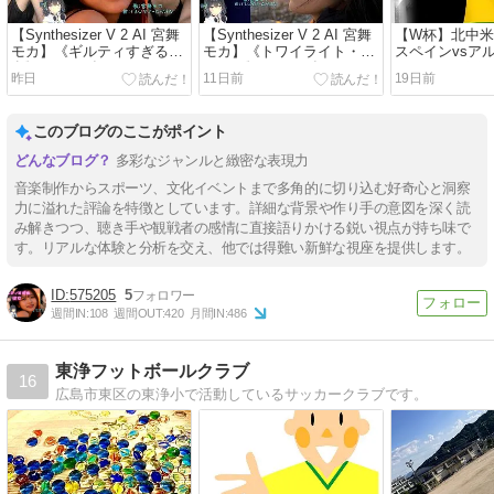
【Synthesizer V 2 AI 宮舞
【Synthesizer V 2 AI 宮舞
【W杯】北中米
モカ】《ギルティすぎる彼
モカ】《トワイライト・フ
スペインvsア
女》──2026年オリジナル
ェイス》──2026年オリジ
スペインが再
昨日
11日前
19日前
新曲第11弾
ナル新曲第10弾
る
このブログのここがポイント
多彩なジャンルと緻密な表現力
音楽制作からスポーツ、文化イベントまで多角的に切り込む好奇心と洞察
力に溢れた評論を特徴としています。詳細な背景や作り手の意図を深く読
み解きつつ、聴き手や観戦者の感情に直接語りかける鋭い視点が持ち味で
す。リアルな体験と分析を交え、他では得難い新鮮な視座を提供します。
575205
5
週間IN:
108
週間OUT:
420
月間IN:
486
東浄フットボールクラブ
16
広島市東区の東浄小で活動しているサッカークラブです。