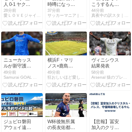
人 0-1 ヤクル
時噂になって
こうするん
ト [8/7] ヤクル
た❕」湘南ベル
だ」ドジャー
28分前
37分前
44分前
愛ＬＯＶＥジャイアンツ
サッカーマニア | 2chまとめブログ
真夜中の訳スタ｜MLB・欧州サッカー 海外の反応翻訳ブログ
ト連敗脱出 奥
マーレ 愛知県
スの8月失速
川2安打完封
出身 豊川高
は“お決まり行
勝利、長岡4
MF大下蒼生が
事”？今年も定
号ホームラン
2026-27シー
位置で不振の
巨人打線沈黙
ズンに新加入
声【海外の反
内定したと発
応】
表‼「チームの
目標であるJ1
ニューカッス
横浜F・マリ
ヴィニシウス
昇格 J2優勝に
ルが新守護神
ノス×鹿島ア
結果発表
貢献」
候補を確
ントラーズ J1
49分前
49分前
58分前
Samurai GOAL 〜海外日本人選手まとめ
狂おしいほど愛しい サッカー観戦ブログ
Arsenal 猿のプレミアライフ
保！…昨季ブ
第1節
ラガで台頭し
た24歳のチェ
コ代表GK
ジュビロ磐田
W杯後無所属
【悲報】冨安
アウェイ遠征
の長友佑都、
加入のクリス