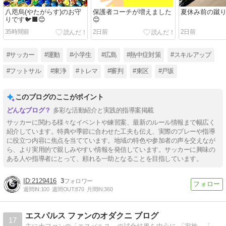
八咫烏(やたがらす)のお守
保護者コーチが増えました
夏休み前の蹴り
りです🐦‍⬛😊
😊
35時間前
2日前
2日前
#サッカー
#運動
#小学生
#広島
#熱中症対策
#スキルアップ
#フットサル
#東浄
#トレマ
#審判
#東区
#戸坂
このブログのここがポイント
多彩な活動紹介と実践的指導案掲載
サッカーに関わる様々なイベントや練習案、最新のルール情報まで幅広く
紹介しています。特典や季節に合わせた工夫も伝え、実際のプレーや指導
に役立つ内容に焦点を当てています。地域の特色や参加者の声を交えなが
ら、より実用的で親しみやすい情報を発信しています。サッカーに興味の
ある人や指導者にとって、頼れる一助となることを目指しています。
2129416
3
週間IN:
100
週間OUT:
870
月間IN:
360
エスパルス ファンのオダクニ ブログ
17