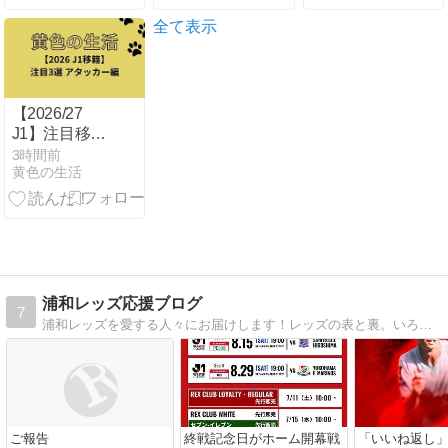
録更新 さらに
用に海外ファ
される日本代
デビュー戦で
ンが過去の歴
表
全て表示
いきなりゴー
史を巡り大激
ル
論【海外の反
応】
【2026/27
J1】注目移籍
3選（アタッ
3時間前
黄色の生活
カー編）
浦和レッズ応援ブログ
7
浦和レッズを愛する人々にお届けします！レッズの表と裏。いろんな話題が満載REDS
ご報告
終戦記念日がホーム開幕戦
「いいね返し