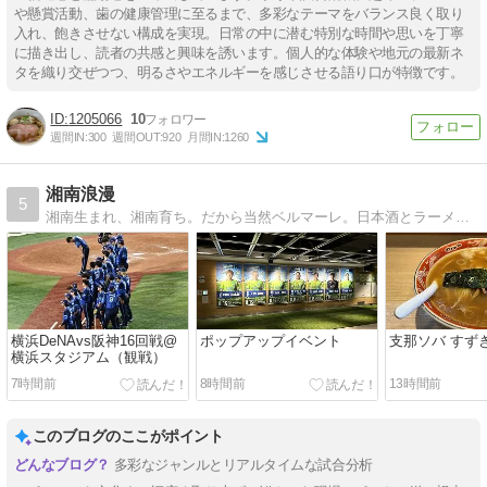
や懸賞活動、歯の健康管理に至るまで、多彩なテーマをバランス良く取り
入れ、飽きさせない構成を実現。日常の中に潜む特別な時間や思いを丁寧
に描き出し、読者の共感と興味を誘います。個人的な体験や地元の最新ネ
タを織り交ぜつつ、明るさやエネルギーを感じさせる語り口が特徴です。
1205066
10
週間IN:
300
週間OUT:
920
月間IN:
1260
湘南浪漫
5
湘南生まれ、湘南育ち。だから当然ベルマーレ。日本酒とラーメンとサッカーがあれば、後は何もいりません。蹴球中毒者の日々徒然と。最後まで、最後まで!!!
横浜DeNAvs阪神16回戦@
ポップアップイベント
支那ソバ すず
横浜スタジアム（観戦）
7時間前
8時間前
13時間前
このブログのここがポイント
多彩なジャンルとリアルタイムな試合分析