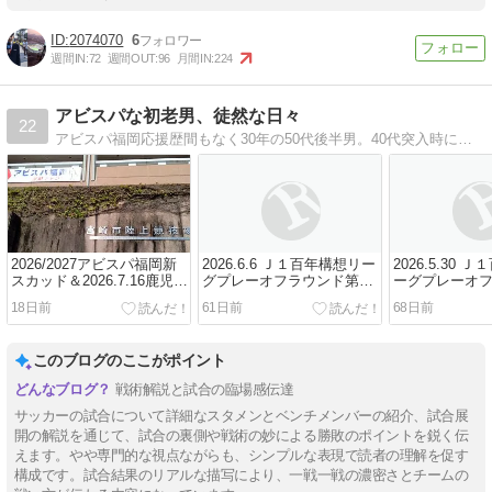
2074070
6
週間IN:
72
週間OUT:
96
月間IN:
224
アビスパな初老男、徒然な日々
22
アビスパ福岡応援歴間もなく30年の50代後半男。40代突入時に始めたこのブログも17年目に突入。スタジアム観戦も今では年パスに移行し、ホームはほぼ皆勤に。アウェイ遠征も家族と年間行事化。
2026/2027アビスパ福岡新
2026.6.6 Ｊ１百年構想リー
2026.5.30 
スカッド＆2026.7.16鹿児島
グプレーオフラウンド第2
ーグプレーオ
ユナイテッドFC戦！
戦 vs ジェフユナイテッド
1戦 vs ジェ
18日前
61日前
68日前
千葉
千葉（ホーム
このブログのここがポイント
戦術解説と試合の臨場感伝達
サッカーの試合について詳細なスタメンとベンチメンバーの紹介、試合展
開の解説を通じて、試合の裏側や戦術の妙による勝敗のポイントを鋭く伝
えます。やや専門的な視点ながらも、シンプルな表現で読者の理解を促す
構成です。試合結果のリアルな描写により、一戦一戦の濃密さとチームの