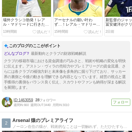
場外クラシコ勃発！レア
アーセナルの願い叶わ
新監督のジャ
ル・マドリードに行きたが
ず…！レアル・マドリード
冨安健洋がク
っていたロドリがバルセロ
との契約を延長したヴィニ
レスのメディ
13時間前
15時間前
2日前
ナを選ぶ理由。
シウスのポエムに愕然！
をクリア！
このブログのここがポイント
最新動向とクラブの財政戦略解説
クラブの移籍市場における資金調達の巧みさと、戦術や戦略の変化を明快
に伝えます。アストン・ヴィラの売却力やプレミアリーグの資金流通、さ
らには各クラブの補強方針と未来像を多角的に掘り下げており、サッカー
界の裏側と今後の動きを理解できる内容となっています。経営の視点と選
手獲得の裏側をバランス良く伝え、スカウトやファンも納得が深まる解説
を展開します。
1463059
28
週間IN:
660
週間OUT:
3440
月間IN:
3010
Arsenal 猿のプレミアライフ
2
ノーロン在住の猿が、戦術的なことは一切触れず、ただひたすら勢いだけでアーセナルについて書いていくblog。