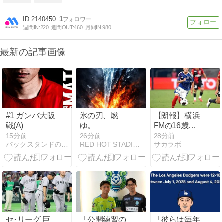
2140450
1
週間IN:
220
週間OUT:
460
月間IN:
980
最新の記事画像
#1 ガンバ大阪
氷の刃、燃
【朗報】横浜
戦(A)
ゆ。
FMの16歳超
逸材が開幕Jデ
15分前
26分前
28分前
バックスタンドの片隅から･･･
RED HOT STADIUM by pridegreen
サカラボ
ビュー戦で魅
せた“衝撃プレ
ー”にSNS騒然
ｗｗｗｗｗｗ
セ･リーグ 巨
「公開練習の
「彼らは毎年