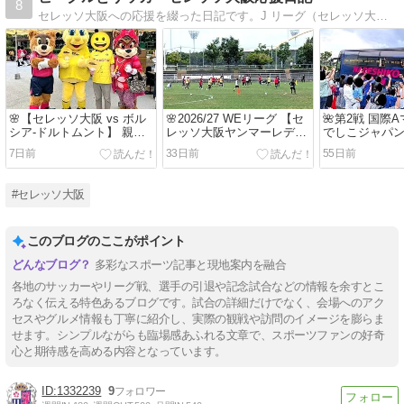
8
セレッソ大阪への応援を綴った日記です。J リーグ（セレッソ大阪）を応援しています〜。
🌸【セレッソ大阪 vs ボル
🌸2026/27 WEリーグ 【セ
🌺第2戦 国際
シア-ドルトムント】 親善
レッソ大阪ヤンマーレディ
でしこジャパン
試合《 CEREZO OSAKA
ース】チーム始動日（練習
代表) vs 南
7日前
33日前
55日前
GLOBAL CHALLENGE
公開）に行って来ました。
表 】～ 2026年
-2026- 》 に行って来まし
『J-GREEN
た！
ました！
#セレッソ大阪
このブログのここがポイント
多彩なスポーツ記事と現地案内を融合
各地のサッカーやリーグ戦、選手の引退や記念試合などの情報を余すとこ
ろなく伝える特色あるブログです。試合の詳細だけでなく、会場へのアク
セスやグルメ情報も丁寧に紹介し、実際の観戦や訪問のイメージを膨らま
せます。シンプルながらも臨場感あふれる文章で、スポーツファンの好奇
心と期待感を高める内容となっています。
1332239
9