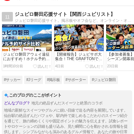
ジュビロ磐田応援サイト【関西ジュビリスト】
11
ジュビロ磐田応援サイト。掲示板やオフ会など、オンライン・オフラインで交流しています。一緒にジュビロを応援しましょう！
ジュビロ磐田アウェイ遠征
【開催報告】ジュビサポ大
【参加者募集】20
におすすめ！ホテル予約サ
集合！THE GRAFTONで最
シーズン開幕
イト比較【じゃらん・楽
高のシーズン開幕前決起集
開催！｜スペ
1時間10分前
4日前
23日前
天・Yahoo!・一休】
会
は伊藤菜々子
#サッカー
#Jリーグ
#掲示板
#サポーター
#ジュビロ磐田
このブログのここがポイント
地元の絶品ずんだスイーツと絶景のコラボ
地域の新鮮なスイーツやグルメに鋭い目線で迫る内容を展開しています。
仙台駅の絶品ずんだパフェや、駅内外で楽しめるこだわりのスイーツ紹介
を通じて、旅の締めくくりや固定ポイントの魅力を伝えます。試食レポー
トやロケーションの詳細も盛り込み、見た瞬間に心を動かされる情報を提
供します。シンプルながらも深みのあるグルメ情報で、あなたの旅や日常