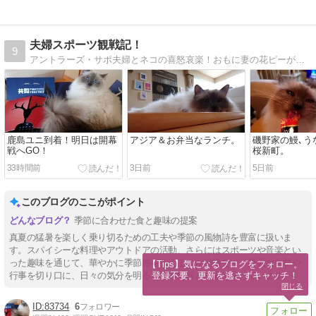
夫婦スポーツ観戦記！
9
アントラーズ・サポ夫婦とネコの喜怒哀楽！おもに妻の花ピーが、アントラーズ・旅行・料理などについてお気ままに綴ってま〜すｗ
鹿島ユニ到着！明日は開幕
アジア＆お弁当なランチ。
磯野家の鰻､う
戦へGO！
桜新町。
33時間前
3日前
5日前
このブログのここがポイント
季節に合わせた食と趣味の提案
真夏の猛暑を楽しく乗り切るための工夫や季節の風物詩を豊富に扱いま
す。スパイシーな料理やアウトドアの活動、さらにはスポーツや音楽とい
った趣味を通じて、華やかに季節感を伝えるのが特徴です。身近な食材や
【Tips】気になるブログをフォロー。

登録不要。更新を逃さずキャッチ！
行事を切り口に、日々の気分を明るく彩る情報と提案を届けています。
閉じる
83734
6