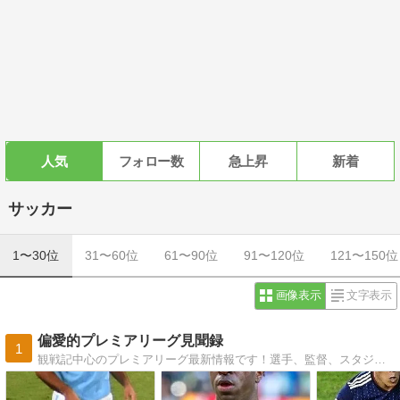
人気
フォロー数
急上昇
新着
サッカー
1〜30位
31〜60位
61〜90位
91〜120位
121〜150位
画像表示
文字表示
偏愛的プレミアリーグ見聞録
1
観戦記中心のプレミアリーグ最新情報です！選手、監督、スタジアム、観戦記から英国文化、旅行まで、プレミアリーグネタ満載！