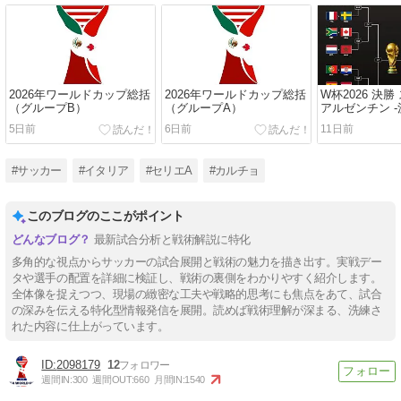
2026年ワールドカップ総括
2026年ワールドカップ総括
W杯2026 決勝
（グループB）
（グループA）
アルゼンチン -
5日前
6日前
11日前
#サッカー
#イタリア
#セリエA
#カルチョ
このブログのここがポイント
最新試合分析と戦術解説に特化
多角的な視点からサッカーの試合展開と戦術の魅力を描き出す。実戦デー
タや選手の配置を詳細に検証し、戦術の裏側をわかりやすく紹介します。
全体像を捉えつつ、現場の緻密な工夫や戦略的思考にも焦点をあて、試合
の深みを伝える特化型情報発信を展開。読めば戦術理解が深まる、洗練さ
れた内容に仕上がっています。
2098179
12
週間IN:
300
週間OUT:
660
月間IN:
1540