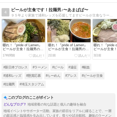
ビールが主食です！拉麺男♪〜あまぱぱ〜
4
９５年より家族で浦和レッズを応援してますビールが主食なラーメン大好き拉麺男です。
啜れ！『pride of Lamen』
啜れ！『pride of Lamen』
啜れ！『pride o
ビールが主食！拉麺男のマ
ビールが主食！拉麺男のマ
ビールが主食
ッチアップらーめん
ッチアップらーめん
ッチアップら
17時間前
2日前
3日前
2026.7⑤
2026.7④
2026.7③
#新日本プロレス
#ラーメン
#ビール
#遠征
#献血
#浦和レッズ
#懸賞応募
#らーめん
#アレス
#ビールが主食
#拉麺男
#埼玉スタジアム
このブログのここがポイント
地域密着の旬な話題と個人の趣味を融合
地域イベントやサポーター活動、家族の節目をリアルに綴ることで、一層
の親近感と臨場感を生み出しています。祭りや試合観戦、趣味のラーメン