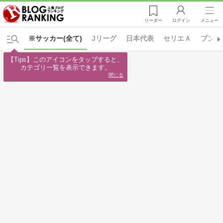
リーダー
ログイン
メニュー
※サッカー(全て)
Jリーグ
日本代表
セリエＡ
ブンデ
【Tips】このアイコンをタップすると、

カテゴリ一覧を表示できます。
閉じる