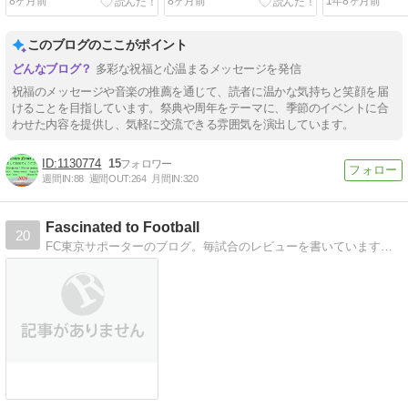
8ヶ月前
8ヶ月前
1年8ヶ月前
このブログのここがポイント
多彩な祝福と心温まるメッセージを発信
祝福のメッセージや音楽の推薦を通じて、読者に温かな気持ちと笑顔を届
けることを目指しています。祭典や周年をテーマに、季節のイベントに合
わせた内容を提供し、気軽に交流できる雰囲気を演出しています。
1130774
15
週間IN:
88
週間OUT:
264
月間IN:
320
Fascinated to Football
20
FC東京サポーターのブログ。毎試合のレビューを書いています。主にサッカーのブログです。フットボールだけでなくたまにWebや日々の事を書いております。