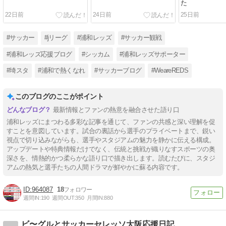
た
22日前
24日前
25日前
#サッカー
#jリーグ
#浦和レッズ
#サッカー観戦
#浦和レッズ応援ブログ
#シッカム
#浦和レッズサポーター
#埼スタ
#浦和で熱くなれ
#サッカーブログ
#WeareREDS
このブログのここがポイント
最新情報とファンの熱意を融合させた語り口
浦和レッズにまつわる多彩な記事を通じて、ファンの共感と深い理解を促
すことを意図しています。試合の裏話から選手のプライベートまで、鋭い
視点で切り込みながらも、選手やスタジアムの魅力を静かに伝える構成。
アップデートや特典情報だけでなく、伝統と挑戦が織りなすスポーツの奥
深さを、情熱的かつ柔らかな語り口で描き出します。読むたびに、スタジ
アムの熱気と選手たちの人間ドラマが鮮やかに蘇る内容です。
964087
18
週間IN:
190
週間OUT:
350
月間IN:
880
ビ〜グルとサッカーセレッソ大阪応援日記