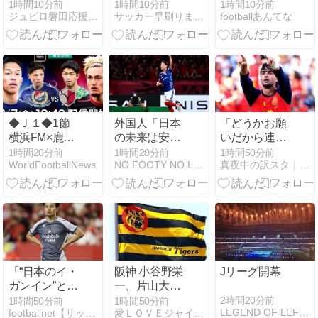
におすすめ！
東京のJ1開幕
タル・パレ
1時間10分前
1時間10分前
1時間10分前
ジュビロ磐田応援サイト【関西ジュビリスト】
サッカー早刷りまとめ
footballあんてな
ホテル予約サ
戦に来場「皆
ス、守備陣崩
イト比較【じ
様へご挨拶さ
壊してるやん
ゃらん・楽
せていただき
ｗｗｗｗ
天・Yahoo!・
ます」
一休】
◆Ｊ１◆1節
外国人「日本
「どうかお願
横浜FM×鹿島
の未来は安泰
いだから連れ
横浜16才三井
だ」16歳MF
てって」！バ
1時間20分前
1時間20分前
1時間50分前
WorldFootballNews
NO FOOTY NO LIFE
真夜中の訳スタ｜MLB・欧州サッカー 海外の反応翻訳ブログ
寺の1G2起点
三井寺眞、衝
ルサFWフェ
で2点リード
撃ゴール！久
ラン・トーレ
も終盤立て続
保建英超え歴
スのPSG移籍
けに失点し鹿
代2位の記
合意に現地サ
島が逆転勝
録！3得点に
ポから歓迎の
利！
絡む活躍で海
声が殺到！
外絶賛！【海
【海外の反
外の反応】
応】
「“日本のイ・
阪神 小谷野栄
Jリーグ開幕
ガンイン”と呼
一、片山大樹
ぶのも恥ずか
コーチが体調
2時間20分前
1時間50分前
1時間50分前
LEGEND OF LEFTY
footballnet【サッカー5chまとめ】
愛ＬＯＶＥジャイアンツ
しいレベ
不良でベンチ