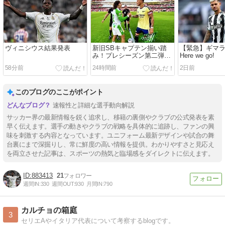
ヴィニシウス結果発表
新旧SBキャプテン揃い踏
【緊急】ギマ
み！プレシーズン第二弾ベ
Here we go!
ジェリンダービー
58分前
24時間前
2日前
このブログのここがポイント
速報性と詳細な選手動向解説
サッカー界の最新情報を鋭く追求し、移籍の裏側やクラブの公式発表を素
早く伝えます。選手の動きやクラブの戦略を具体的に追跡し、ファンの興
味を刺激する内容となっています。ユニフォーム最新デザインや試合の舞
台裏にまで深掘りし、常に鮮度の高い情報を提供。わかりやすさと見応え
を両立させた記事は、スポーツの熱気と臨場感をダイレクトに伝えます。
883413
21
週間IN:
330
週間OUT:
930
月間IN:
790
カルチョの箱庭
3
セリエAやイタリア代表について考察するblogです。