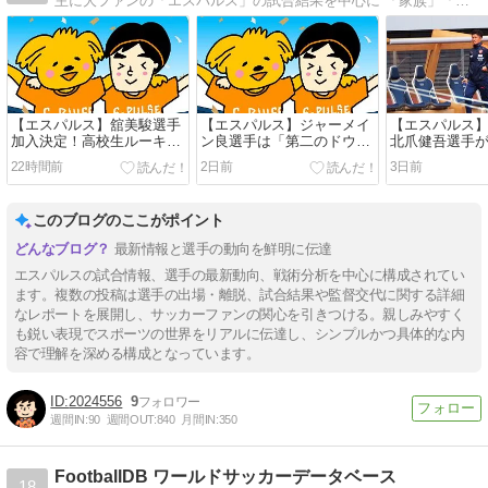
主に大ファンの「エスパルス」の試合結果を中心に 「家族」「日々思うこと」「買った商品の感想」「ゲーム」「筋トレ」 …40代になりこれからの10年を悔いなく生きるために趣味の話や考えていることを振り返って整理する目的で記事を投稿しております。
【エスパルス】舘美駿選手
【エスパルス】ジャーメイ
【エスパルス
加入決定！高校生ルーキー
ン良選手は「第二のドウグ
北爪健吾選手
2人目！
ラス」になれるのか？
へ。秋春制の
22時間前
2日前
3日前
しまうのか？
このブログのここがポイント
最新情報と選手の動向を鮮明に伝達
エスパルスの試合情報、選手の最新動向、戦術分析を中心に構成されてい
ます。複数の投稿は選手の出場・離脱、試合結果や監督交代に関する詳細
なレポートを展開し、サッカーファンの関心を引きつける。親しみやすく
も鋭い表現でスポーツの世界をリアルに伝達し、シンプルかつ具体的な内
容で理解を深める構成となっています。
2024556
9
週間IN:
90
週間OUT:
840
月間IN:
350
FootballDB ワールドサッカーデータベース
18