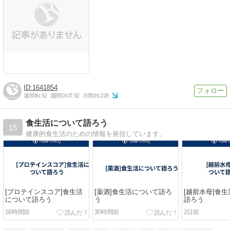
1641854
週間IN:
52
週間OUT:
92
月間IN:
228
食生活について語ろう
15
健康的食生活のための情報を発信しています。
[プロテインスコア]食生活
[薬酒]食生活について語ろ
[越前水母]食
について語ろう
う
語ろう
16時間前
30時間前
2日前