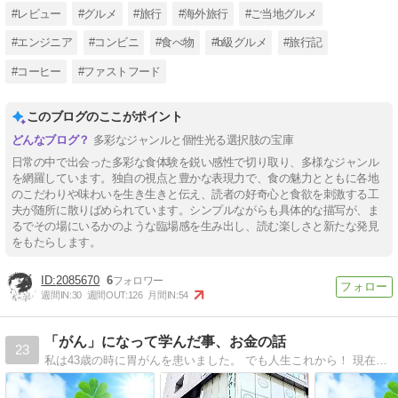
#レビュー
#グルメ
#旅行
#海外旅行
#ご当地グルメ
#エンジニア
#コンビニ
#食べ物
#b級グルメ
#旅行記
#コーヒー
#ファストフード
このブログのここがポイント
多彩なジャンルと個性光る選択肢の宝庫
日常の中で出会った多彩な食体験を鋭い感性で切り取り、多様なジャンル
を網羅しています。独自の視点と豊かな表現力で、食の魅力とともに各地
のこだわりや味わいを生き生きと伝え、読者の好奇心と食欲を刺激する工
夫が随所に散りばめられています。シンプルながらも具体的な描写が、ま
るでその場にいるかのような臨場感を生み出し、読む楽しさと新たな発見
をもたらします。
2085670
6
週間IN:
30
週間OUT:
126
月間IN:
54
「がん」になって学んだ事、お金の話
23
私は43歳の時に胃がんを患いました。 でも人生これから！ 現在は「病気と健康」「お金」「飲食」「FP試験」をテーマにファイナンシャル・プランナーの視点からブログを配信中です。