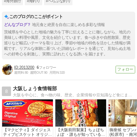
#海外旅行
#海釣り
#へらぶな釣り
このブログのここがポイント
地元食と絶景を自在に楽しめる多彩な情報
茨城県を中心とした地域の魅力を丁寧に伝えることに徹しながら、地元の
美味しい料理や風景、文化を紹介しています。食べ歩きや自然散策、歴史
巡りなど幅広いテーマを取り上げ、季節や地域の特色を活かした情報が満
載です。リアルな体験に基づいた詳細なレポートを通じて、見知らぬ土地
への好奇心を刺激し、実際に訪れたくなる誘いを届けます。
2013200
6
週間IN:
80
週間OUT:
90
月間IN:
320
大阪しょう食情報部
8
大阪を中心に、食べ物の味、歴史、企業情報や豆知識など食にまつわる様々な情報を適度に発信します。
【マクビティ】ダイジェス
【大阪前田製菓】ちょぼち
御座候 セブン
ティブビスケット オリジナ
ょぼ ・誰もが知っている？
(松原市) ・南