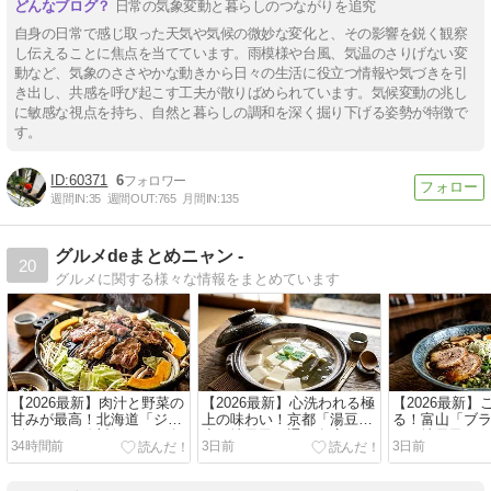
日常の気象変動と暮らしのつながりを追究
自身の日常で感じ取った天気や気候の微妙な変化と、その影響を鋭く観察
し伝えることに焦点を当てています。雨模様や台風、気温のさりげない変
動など、気象のささやかな動きから日々の生活に役立つ情報や気づきを引
き出し、共感を呼び起こす工夫が散りばめられています。気候変動の兆し
に敏感な視点を持ち、自然と暮らしの調和を深く掘り下げる姿勢が特徴で
す。
60371
6
週間IN:
35
週間OUT:
765
月間IN:
135
グルメdeまとめニャン -
20
グルメに関する様々な情報をまとめています
【2026最新】肉汁と野菜の
【2026最新】心洗われる極
【2026最新
甘みが最高！北海道「ジン
上の味わい！京都「湯豆
る！富山「ブ
ギスカン」絶対行くべき名
腐」地元民も通う名店リサ
ン」地元民お
34時間前
3日前
3日前
店まとめ！
ーチまとめ！ ＃和食
とめ！ ＃ラー