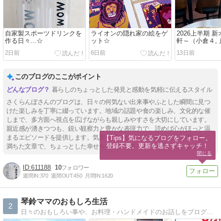
自家製スポーツドリンクを
ライオンの隠れ家の絵をゲ
2026上半期 
作る日々...☆
ット☆
軒～（小倉４,
2日前
6日前
13日前
このブログのここがポイント
暮らしのちょっとした発見と感動を気軽に伝えるスタイル
さくらんぼさんのブログは、日々の何気ない出来事やふとした瞬間に見つ
けた楽しみを丁寧に綴っています。地域の話題や食の楽しみ、文化的な催
しまで、多方面へ視点を広げながらも親しみやすさを大切にしています。
親近感が湧きつつも、鋭い観察力と豊かな表現力で、読めば心がほっと温
まるエピソードを提供します。気取らず、ちょっとした好奇心と温かさに
【Tips】気になるブログをフォロー。

登録不要。更新を逃さずキャッチ！
満ちた文章で、ちょっとした幸せを見つけるきっかけを届けています。
閉じる
611188
10
週間IN:
370
週間OUT:
450
月間IN:
1620
琴鈴ママのおもしろ生活
2
日々のおもしろい事や、お料理・ハンドメイドのお話しをブログで公開中〜〜〜♪