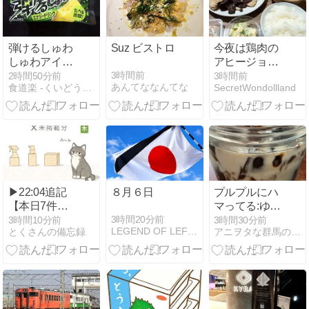
モンゼリー」
弾けるしゅわ
Suz ビストロ
今夜は鶏肉の
しゅわアイス
アヒージョ風
バー エナジー
がメインです
3時間前
2時間50分前
3時間前
あんてななんてな
食道楽 -くいどうらく-
SecretWondollland
ドリンク
#本日のおう
ちごはん
▶22:04追記
８月６日
プルプルにハ
【本日7件掲
マってる:ゆる
載中】『X未
ベジ1000日チ
3時間20分前
3時間10分前
3時間30分前
LEGEND OF LEFTY
とくさんの備忘録
アニヲタな群馬のゆるベジインストラクターひこが行く
掲載簡易記
ャレンジ944
事』 8/6(木) ※
日目
非公開クーポ
ンも掲載して
ます。