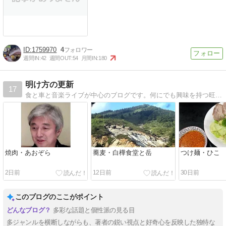
1759970
4
週間IN:
42
週間OUT:
54
月間IN:
180
明け方の更新
17
食と車と音楽ライブが中心のブログです。何にでも興味を持つ旺盛な好奇心で、日々の出来事を書いています。
焼肉・あおぞら
蕎麦・白樺食堂と岳
つけ麺・ひこ
2日前
12日前
30日前
このブログのここがポイント
多彩な話題と個性派の見る目
多ジャンルを横断しながらも、著者の鋭い視点と好奇心を反映した独特な