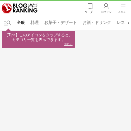
リーダー
ログイン
メニュー
全般
料理
お菓子・デザート
お酒・ドリンク
レスト
【Tips】このアイコンをタップすると、

カテゴリ一覧を表示できます。
閉じる