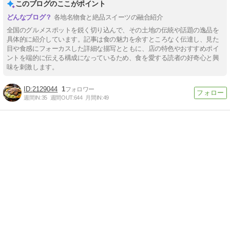
このブログのここがポイント
各地名物食と絶品スイーツの融合紹介
全国のグルメスポットを鋭く切り込んで、その土地の伝統や話題の逸品を
具体的に紹介しています。記事は食の魅力を余すところなく伝達し、見た
目や食感にフォーカスした詳細な描写とともに、店の特色やおすすめポイ
ントを端的に伝える構成になっているため、食を愛する読者の好奇心と興
味を刺激します。
2129044
1
週間IN:
35
週間OUT:
644
月間IN:
49