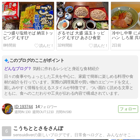
ごつ盛り塩焼そば 納豆トッ
ざるそば 大盛 温玉トッピ
冷やし中華 に
ピング むすび
ング むすび あさひ食堂
ハン しろ屋 呉
8時間前
32時間前
2日前
このブログのここがポイント
気軽に作れるレシピと身近な食材紹介
日々の食事やちょっとした工夫を中心に、家庭で簡単に楽しめる料理や食
材の紹介を行っています。実際の調理風景や買い物のエピソードを交え、
親しみやすく情報を伝えるスタイルが特徴です。つい面白く読める文章と
ともに、食へのこだわりや工夫が伝わる内容で構成されています。
193744
14
週間IN:
130
週間OUT:
1210
月間IN:
580
こうちととさをさんぽ
6
sensuidiverの新しいブログです。日常食べログと、みんながそこを訪れたい。そこに行きたいと思えるように心掛けながら投稿（しているつもり）