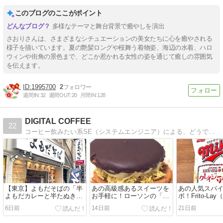
このブログのここがポイント
多様なテーマと舞台背景で癒やしを演出
さおりさんは、さまざまなシチュエーションの美女たちに心を癒やされる
様子を描いています。夏の艶髪ロングや桜舞う着物姿、海辺の水着、ハロ
ウィンや街角の景色まで、どこか惹かれる女性の姿を通じて癒しの雰囲気
を伝えます。
1995700
2
週間IN:
32
週間OUT:
20
月間IN:
128
DIGITAL COFFEE
22
コーヒー飲みたい系SE（システムエンジニア）による、どうでもいいことを呟くどうでもいいブログ
【東京】よもだそばの「半
あの高級感あるスイーツを
あの人気スパ
よもだカレーと半たぬきそ
お手軽に！ローソンの「ド
ボ！Frito-La
ばセット」の巻
バイチョコ風サンド」の巻
ー）の「マイ
6日前
14日前
21日前
ン クレイジー
巻