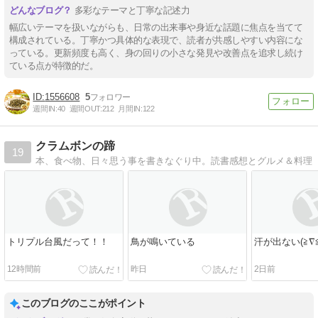
多彩なテーマと丁寧な記述力
幅広いテーマを扱いながらも、日常の出来事や身近な話題に焦点を当てて
構成されている。丁寧かつ具体的な表現で、読者が共感しやすい内容にな
っている。更新頻度も高く、身の回りの小さな発見や改善点を追求し続け
ている点が特徴的だ。
1556608
5
週間IN:
40
週間OUT:
212
月間IN:
122
クラムボンの蹄
19
本、食べ物、日々思う事を書きなぐり中。読書感想とグルメ＆料理
トリプル台風だって！！
鳥が鳴いている
汗が出ない(≧∇≦
12時間前
昨日
2日前
このブログのここがポイント