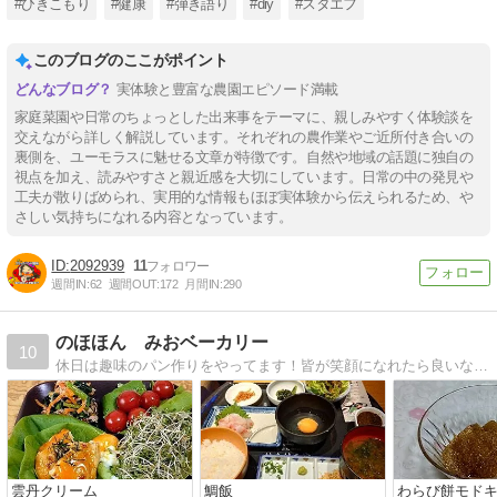
#ひきこもり
#健康
#弾き語り
#diy
#スタエフ
このブログのここがポイント
実体験と豊富な農園エピソード満載
家庭菜園や日常のちょっとした出来事をテーマに、親しみやすく体験談を
交えながら詳しく解説しています。それぞれの農作業やご近所付き合いの
裏側を、ユーモラスに魅せる文章が特徴です。自然や地域の話題に独自の
視点を加え、読みやすさと親近感を大切にしています。日常の中の発見や
工夫が散りばめられ、実用的な情報もほぼ実体験から伝えられるため、や
さしい気持ちになれる内容となっています。
2092939
11
週間IN:
62
週間OUT:
172
月間IN:
290
のほほん みおベーカリー
10
休日は趣味のパン作りをやってます！皆が笑顔になれたら良いな(*^_^*)
雲丹クリーム
鯛飯
わらび餅モド