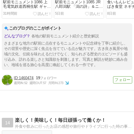
駅前モニュメント1086 上
駅前モニュメント1085 JR
食いもんレビュー
毛電気鉄道西桐生駅 ギャン
八郎潟駅 「潟の詩」＆ニャ
ばき食堂 ネギ
ブレル屋根の白ポスト
ンパチ像 他
並
31時間前
5日前
8日前
このブログのここがポイント
各地の駅前モニュメント紹介と歴史解説
さまざまな地方の駅前に点在するモニュメントや記念碑を丁寧に紹介し、
その背景や歴史に深く焦点を当てている点が魅力です。古き良き風景や地
域の文化、伝統を味わえるだけでなく、知られざる歴史のエピソードも盛
り込み、訪れる楽しさと知識欲を刺激します。写真と解説が絶妙に絡み合
い、地域を巡る旅心を高度に喚起してくれる一作です。
1460474
19
週間IN:
52
週間OUT:
57
月間IN:
273
楽しく！美味しく！毎日頑張って働くか！
14
外食や飲みに行ったお店の感想や旅行やドライブに行った時の事、我が家の文鳥の事を日記の様に綴っていきます。