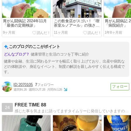
胃がん闘病記 2024年11月
この飲食店がスゴい！「喫
胃がん闘病記 2
「最後の定期検診」
茶室ルノアール」の強さの
「病院紹介」
秘訣をリポートします！！
9ヶ月前
11ヶ月前
1年8ヶ月前
このブログのここがポイント
健康管理と生活のコツを丁寧に紹介
健康や金融、生活に関わるテーマを幅広く取り上げており、出産や病気な
どの体験談や、身近なイベント、制度の解説を親しみやすく伝える構成で
す。
2070105
7
週間IN:
26
週間OUT:
28
月間IN:
128
FREE TIME 88
24
感じた事を気ままに語ってますタイムリーに発信していきますので遊びに来てください。