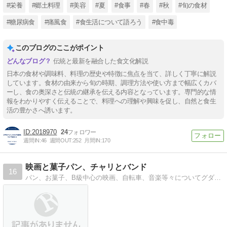
#栄養
#郷土料理
#美容
#夏
#食事
#春
#秋
#旬の食材
#糖尿病食
#痛風食
#食生活について語ろう
#食中毒
このブログのここがポイント
伝統と最新を融合した食文化解説
日本の食材や調味料、料理の歴史や特徴に焦点を当て、詳しく丁寧に解説
しています。食材の由来から旬の時期、調理方法や使い方まで幅広くカバ
ーし、食の奥深さと伝統の継承を伝える内容となっています。専門的な情
報をわかりやすく伝えることで、料理への理解や興味を促し、自然と食生
活の豊かさへ誘います。
2018970
24
週間IN:
46
週間OUT:
252
月間IN:
170
映画と菓子パン、チャリとバンド
16
パン、お菓子、B級中心の映画、自転車、音楽等々についてグダグダと語るブログ