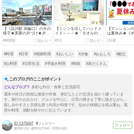
【《品川駅 高輪口》の今の
【ミシンを出してハンドメ
【マンションの
様子★実家の片づけ★夕食
イド～～～★「タオルのひ
は夏休み★《
は《かぶらや》で『焼き
ざ掛け」を『枕カバー』に
平和島》に行
6時間前
昨日
2日前
鳥』はじめ『おつまみ』
リメイク★今日の夕食は
★《BIGFUN
色々～～～】
『豚味噌漬け』他】
《ドン・キホ
い物★夕食は
#料理
#日常
#簡単料理
#おいしい
#夕食
#おもしろ
#献立
焼』他】
#お料理
#日常生活
#手抜き料理
#簡単
#具だくさん
このブログのここがポイント
多彩な外出・食事と交流描写
週末や休日の気軽な散策や外食、身近な人との交流を温かく綴っていま
す。旅行やお出かけ、グルメを中心に、日常の輝きを丁寧に描きながら、
親しみやすさと共感を誘う内容が特徴です。短めの体験記を積み重ね、風
景や料理、感動を鮮やかに伝えています。
1375697
8
週間IN:
250
週間OUT:
840
月間IN:
960