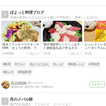
ぽよっと料理ブログ
4
夫婦の食卓から心もおなかも満たす手料理と、美味しいお店のレポをお届けするぽよ〜♪
焼きトマトチーズチキン🍅
贅沢海鮮丼レシピ✨ふるさ
ピュレグミレ
NHK「きょうの料理」で紹
と納税返礼品で作るホタ
ュー🍋リアル
介レシピ🍳簡単なのに絶品
テ・カニ・マグロの海鮮丼
食感と絶妙甘
15時間前
2日前
3日前
なごちそうおかず✨
～🐟
セラーグミ🤤
ブでも大絶賛‼️
#料理
#グルメ
#おうちごはん
#レシピ
#簡単レシピ
#手料理
#食レポ
#時短料理
2140294
1
週間IN:
160
週間OUT:
360
月間IN:
600
呉のメバル師
5
瀬戸内の自然と デジカメと ラーメンなど