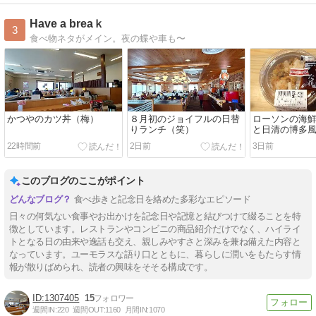
Have a breaｋ
3
食べ物ネタがメイン。夜の蝶や車も〜
かつやのカツ丼（梅）
８月初のジョイフルの日替
ローソンの海
りランチ（笑）
と日清の博多
22時間前
2日前
3日前
このブログのここがポイント
食べ歩きと記念日を絡めた多彩なエピソード
日々の何気ない食事やお出かけを記念日や記憶と結びつけて綴ることを特
徴としています。レストランやコンビニの商品紹介だけでなく、ハイライ
トとなる日の由来や逸話も交え、親しみやすさと深みを兼ね備えた内容と
なっています。ユーモラスな語り口とともに、暮らしに潤いをもたらす情
報が散りばめられ、読者の興味をそそる構成です。
1307405
15
週間IN:
220
週間OUT:
1160
月間IN:
1070