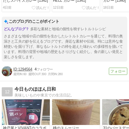
だしスパイスカレー [1342]
HELL カレー [1341]
カレー [1340]
4日前
12日前
18日前
このブログのここがポイント
多彩な素材と地域の個性を映すレトルトレシピ
さまざまな地域や店の個性を生かしたレトルトカレーを通じて、料理の奥
深さと工夫の妙を伝えるブログです。身近な素材や伝統、時には意外な食
材使いを掘り下げ、単なるレトルトの枠を超えた味わいの多様性を描いて
います。料理の背景や地域の歴史もさりげなく紹介し、食の新しい発見と
楽しさを促します。
1294564
4
週間IN:
60
週間OUT:
300
月間IN:
280
今日ものほほん日和
12
美味しいものや東京での生活日記。
神戸屋とVIVANTのコラボ
桃のスムージー
31のバースデ