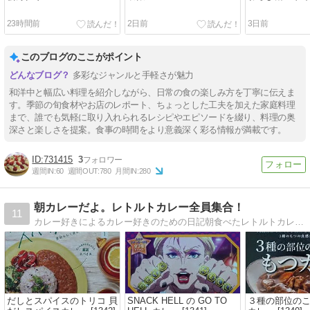
23時間前
2日前
3日前
このブログのここがポイント
多彩なジャンルと手軽さが魅力
和洋中と幅広い料理を紹介しながら、日常の食の楽しみ方を丁寧に伝えま
す。季節の旬食材やお店のレポート、ちょっとした工夫を加えた家庭料理
まで、誰でも気軽に取り入れられるレシピやエピソードを綴り、料理の奥
深さと楽しさを提案。食事の時間をより意義深く彩る情報が満載です。
731415
3
週間IN:
60
週間OUT:
780
月間IN:
280
朝カレーだよ。レトルトカレー全員集合！
11
カレー好きによるカレー好きのための日記朝食べたレトルトカレーと、それとは関係ない話を徒然に書きます。
だしとスパイスのトリコ 貝
SNACK HELL の GO TO
３種の部位の