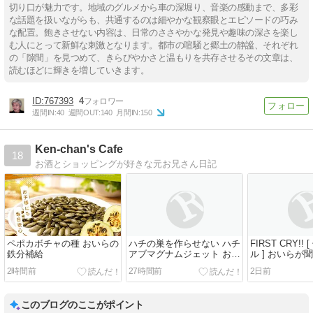
切り口が魅力です。地域のグルメから車の深堀り、音楽の感動まで、多彩
な話題を扱いながらも、共通するのは細やかな観察眼とエピソードの巧み
な配置。飽きさせない内容は、日常のささやかな発見や趣味の深さを楽し
む人にとって新鮮な刺激となります。都市の喧騒と郷土の静謐、それぞれ
の「隙間」を見つめて、きらびやかさと温もりを共存させるその文章は、
読むほどに輝きを増していきます。
767393
4
週間IN:
40
週間OUT:
140
月間IN:
150
Ken-chan's Cafe
18
お酒とショッピングが好きな元お兄さん日記
ペポカボチャの種 おいらの
ハチの巣を作らせない ハチ
FIRST CRY!!
鉄分補給
アブマグナムジェット おい
ル ] おいらが
らのお使い
2時間前
27時間前
2日前
このブログのここがポイント