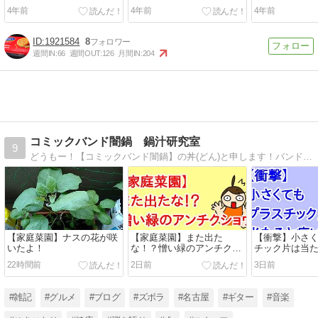
ル ・英国発の老舗ビスケッ
「昔ながらの焼菓子」
有名「回転焼
4年前
4年前
4年前
トブランドの逸品
1921584
8
週間IN:
66
週間OUT:
126
月間IN:
204
コミックバンド闇鍋 鍋汁研究室
9
どうもー！【コミックバンド闇鍋】の丼(どん)と申します！バンド活動休止中の引きこもりが、NK＆脳細胞活性化のために日々ジタバタする様を垂れ流しているブログです！あ、ブログ内の謎イラストも自分で描いてます☆よろしくお願いいたします！
【家庭菜園】ナスの花が咲
【家庭菜園】また出た
【衝撃】小さ
いたよ！
な！？憎い緑のアンチクシ
チック片は当
ョウ！
22時間前
2日前
3日前
#雑記
#グルメ
#ブログ
#ズボラ
#名古屋
#ギター
#音楽