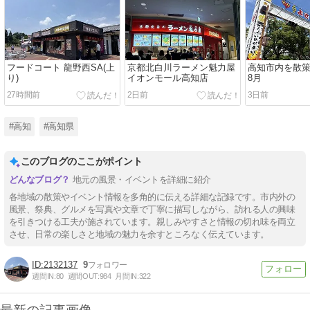
フードコート 龍野西SA(上
京都北白川ラーメン魁力屋
高知市内を散策39
り)
イオンモール高知店
8月
27時間前
2日前
3日前
#高知
#高知県
このブログのここがポイント
地元の風景・イベントを詳細に紹介
各地域の散策やイベント情報を多角的に伝える詳細な記録です。市内外の
風景、祭典、グルメを写真や文章で丁寧に描写しながら、訪れる人の興味
を引きつける工夫が施されています。親しみやすさと情報の切れ味を両立
させ、日常の楽しさと地域の魅力を余すところなく伝えています。
2132137
9
週間IN:
80
週間OUT:
984
月間IN:
322