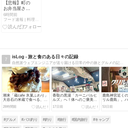
【悲報】町の
お弁当屋さん
「申し訳ない
6時間前
フード速報 | 料理、食べ物のサイト
が消費税1%に
なったらその
分商品代を値
上げするわ」
isLog - 旅と食のある日々の記録
7
自然派ウェブエンジニアが送り届ける日常の中の旅とグルメの記録。「日々生きること自体が旅」をテーマに綴っています。
潮来「蔵cafe 氷菓ふわり」
香取の黒湯「カーニバルヒ
鹿島神宮近く
大谷石の米蔵で食べる、ふ
ルズ」へ！体へのご褒美温
リル鹿島」。
わふわの天然氷かき氷
泉と食堂さわの昼ごはん
ビフライと吉
28時間前
17日前
53日前
#グルメ
#バス釣り
#釣り
#旅行
#国内旅行
#キャンプ