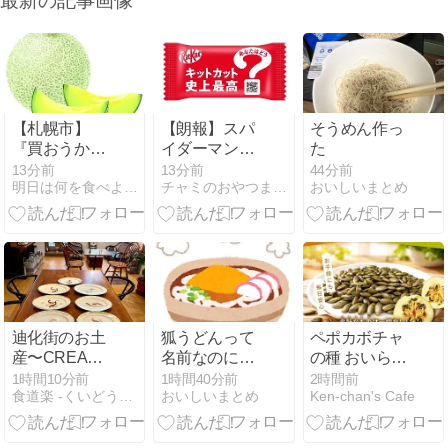
最新の記事画像
【札幌市】
【朗報】スパ
そうめん作っ
『買おうか盗
イダーマン×
た
もうか迷った
キットカット
13分前
13分前
44分前
明日は何を食べようか
チャミのおやつまとめ
おいしいまとめ
が、盗めそう
がコラボ！NY
だったので盗
チーズケーキ
んだ』所持金
味が期間限定
1万4000円の
で登場
85歳女がメロ
ン1玉を万引
き
迪化街のお土
狐うどんって
ペポカボチャ
産〜CREA
名前なのに狐
の種 おいらの
Web
肉入ってない
鉄分補給
1時間10分前
1時間40分前
2時間前
食道楽 -くいどうらく-
おいしいまとめ
Ken-chan's Cafe
の詐欺やろ