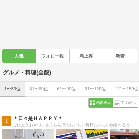
人気
フォロー数
急上昇
新着
グルメ・料理(全般)
1〜30位
31〜60位
61〜90位
91〜120位
121〜150位
画像表示
文字表示
＊日々是ＨＡＰＰＹ＊
1
ごはんとおやつ。さくらんぼのおいしい毎日おいしい物食べると幸せな気分になりますよね〜。おいしくて幸せなブログです。