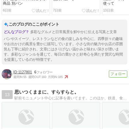
商品 別パン
使って
6日前
7日前
13日前
このブログのここがポイント
多彩なグルメと日常風景を鮮やかに伝える写真と文章
パンやスイーツ、レストランなどの食の楽しみを中心に、四季折々の趣味
やお出かけの風景を豊かに描写しています。小さな街の魅力やお店の雰囲
気も丁寧に紹介され、文章にはさりげない温かみと味わい深さが漂いま
す。多彩なジャンルを通じて、毎日の豊かさと好奇心を満たす贅沢な時間
を提案しているのが特徴です。
1127801
6
週間IN:
55
週間OUT:
160
月間IN:
185
思いつくままに、すらすらと。
13
駅前モニュメント中心に記事を書いてます。このほか、鉄道、食料・飲料レビューなども、思いつくままに書いていきます。