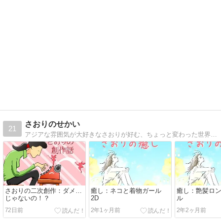
さおりのせかい
21
アジアな雰囲気が大好きなさおりが好む、ちょっと変わった世界へご案内します。
さおりの二次創作：ダメ…
癒し：ネコと着物ガール
癒し：艶髪ロ
じゃないの！？
2D
ル
72日前
2年1ヶ月前
2年2ヶ月前