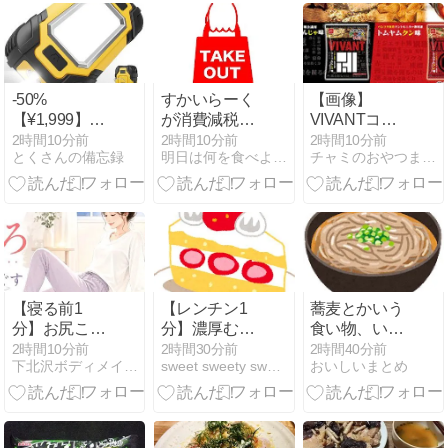
-50%
すかいらーく
【画像】
【¥1,999】
が消費減税に
VIVANTコラ
◤Truvatronix
向け新戦略 テ
ボ菓子きた！
2時間10分前
2時間10分前
2時間10分前
とくさんの備忘録
明日は何を食べようか
チャミのおやつまとめ
LED作業灯
イクアウト商
ベビースター
8000mAh マグ
品は1%へ 店
特別パッケー
ネット、フッ
内飲食は10%
ジがファン歓
ク付き
で据え置き
喜の仕上がり
【寝る前1
【レンチン1
蕎麦とかいう
分】お尻ころ
分】濃厚むっ
食い物、いく
ころ。テニス
ちり食感がク
らなんでも旨
2時間10分前
2時間30分前
2時間40分前
下北沢ボディメイクフラ骨盤矯正 Mioの毎日
sweet sweety sweets | スイーツの作り方
おいしいまとめ
ボールで奥ま
セになる！血
すぎへん？
でほぐす
圧が気になる
人のための
「はちみつレ