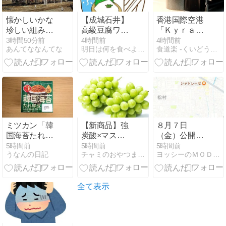
懐かしいかな
【成城石井】
香港国際空港
珍しい組み合
高級豆腐ワイ
「Ｋｙｒａ・
わせ キハ40
「150g×2丁で
Ｌｏｕｎｇ
3時間50分前
4時間前
4時間前
あんてななんてな
明日は何を食べようか
食道楽 -くいどうらく-
会津若松駅
250円か･･･高
ｅ」チキンク
いけど美味そ
リームソース
うだし一丁買
ってみる
か！」
ミツカン「韓
【新商品】強
８月７日
国海苔たれ納
炭酸×マスカ
（金）公開交
豆」を食う
ットが登場！
通指導取締り
5時間前
5時間前
5時間前
うなんの日記
チャミのおやつまとめ
ヨッシーのＭＯＤＥＮＡな日々
【金のつぶ】
夏に飲みたい
情報＠北陸三
ウィルキンソ
県（石川県 富
ン新作
山県 福井県）
全て表示