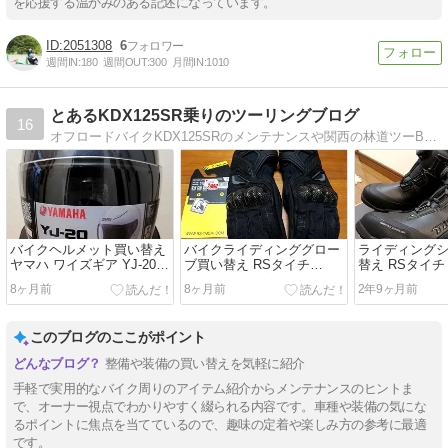
を応援する温かみのある記述になっています。
2051308
6
週間IN:
180
週間OUT:
300
月間IN:
1010
とあるKDX125SR乗りのツーリングブログ
16
オフロードバイクKDX125SRのメンテナンスや関西の林道ツーB級グルメツーのブログです
バイクヘルメット買い替え
バイクライディンググロー
ライディング
ヤマハ ワイズギア YJ-20
ブ買い替え RSタイチ
替え RSタイチ 
ゼニス
RST664カーボンウインタ
DRYMASTE
8ヶ月前
8ヶ月前
2年9ヶ月前
ーグローブ
ーズ
このブログのここがポイント
整備や装備の買い替えを気軽に紹介
手軽で実用的なバイク周りのアイテム紹介からメンテナンスのヒントま
で、オーナー視点でわかりやすく綴られる内容です。車種や装備の気にな
るポイントに焦点を当てているので、趣味の定着や楽しみ方の参考に最適
です。