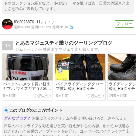
トやコレクション紹介など、多様なテーマを散りばめ、日常の奥深さと楽
しさを巧みに表現しています。
2026876
11
週間IN:
190
週間OUT:
720
月間IN:
910
とあるマジェスティ乗りのツーリングブログ
15
ジムカーナから林道までマジェで走り回ります。
バイクヘルメット買い替え
バイクライディンググロー
ライディング
ヤマハ ワイズギア YJ-20
ブ買い替え RSタイチ
替え RSタイチ 
ゼニス
RST664カーボンウインタ
DRYMASTE
8ヶ月前
8ヶ月前
2年9ヶ月前
ーグローブ
ーズ
このブログのここがポイント
お気に入りのアイテムを長く使い続ける楽しさを伝える
日常のバイクライフを彩る選びと買い替えが中心の内容。耐久性や快適さ
にこだわった装備のアップデートを紹介し、ユーザーのバイクライフ向上