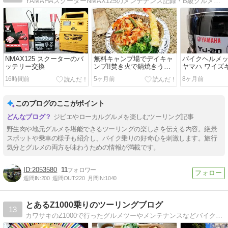
YAMAHAスクーターNMAX125のメンテナンス記録・B級グルメツーリングのブログです
NMAX125 スクーターのバ
無料キャンプ場でデイキャ
バイクヘルメ
ッテリー交換
ンプ!!焚き火で鍋焼きうど
ヤマハ ワイズギア
んツーリングin京都府京北
ゼニス
16時間前
5ヶ月前
8ヶ月前
このブログのここがポイント
ジビエやローカルグルメを楽しむツーリング記事
野生肉や地元グルメを堪能できるツーリングの楽しさを伝える内容。絶景
スポットや乗車の様子も紹介し、バイク乗りの好奇心を刺激します。旅行
気分とグルメの両方を味わうための情報が満載です。
2053580
11
週間IN:
200
週間OUT:
220
月間IN:
1040
とあるZ1000乗りのツーリングブログ
13
カワサキのZ1000で行ったグルメツーやメンテナンスなどバイクネタオンリーのブログです。