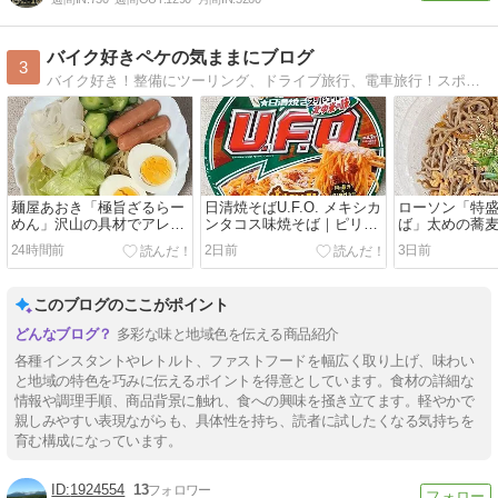
バイク好きペケの気ままにブログ
3
バイク好き！整備にツーリング、ドライブ旅行、電車旅行！スポーツ好き、ボクシング、NBAバスケットボール、レースMotoGP、なんでもブログ！
麺屋あおき「極旨ざるらー
日清焼そばU.F.O. メキシカ
ローソン「特
めん」沢山の具材でアレン
ンタコス味焼そば｜ピリ辛
ば」太めの蕎
ジレシピで男の料理｜青木
サルサソース
風｜味付のい
24時間前
2日前
3日前
食品
このブログのここがポイント
多彩な味と地域色を伝える商品紹介
各種インスタントやレトルト、ファストフードを幅広く取り上げ、味わい
と地域の特色を巧みに伝えるポイントを得意としています。食材の詳細な
情報や調理手順、商品背景に触れ、食への興味を掻き立てます。軽やかで
親しみやすい表現ながらも、具体性を持ち、読者に試したくなる気持ちを
育む構成になっています。
1924554
13