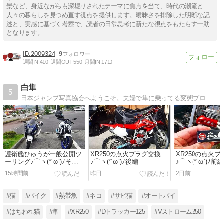
景など、身近ながらも深堀りされたテーマに焦点を当て、時代の潮流と
人々の暮らしを見つめ直す視点を提供します。曖昧さを排除した明晰な記
述と、実感に基づく考察で、読者の日常思考に新たな視点をもたらす一助
となります。
2009324
9
週間IN:
410
週間OUT:
550
月間IN:
1710
白隼
5
日本ジャンプ写真協会へようこそ。夫婦で隼に乗ってる変態ブログだよ。XR250で林道も爆走してます。
護衛艦ひゅうが一般公開ツ
XR250の点火プラグ交換
XR250の点火
ーリング♪⌒ヽ(*´ω`)ﾉその
♪⌒ヽ(*´ω`)ﾉ後編
♪⌒ヽ(*´ω`)ﾉ前
１
15時間前
昨日
2日前
#猫
#バイク
#熱帯魚
#ネコ
#サビ猫
#オートバイ
#はちわれ猫
#隼
#XR250
#Dトラッカー125
#Vストローム250