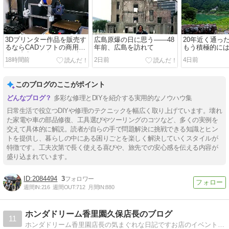
3Dプリンター作品を販売す
広島原爆の日に思う――48
20年近く通っ
るならCADソフトの商用利
年前、広島を訪れて
もう積極的に
用に注意。個人にはサブス
な
18時間前
2日前
4日前
ク料金が高い
このブログのここがポイント
多彩な修理とDIYを紹介する実用的なノウハウ集
日常生活で役立つDIYや修理のテクニックを幅広く取り上げています。壊れ
た家電や車の部品修復、工具選びやツーリングのコツなど、多くの実例を
交えて具体的に解説。読者が自らの手で問題解決に挑戦できる知識とヒン
トを提供し、暮らしの中にある困りごとを楽しく解決していくスタイルが
特徴です。工夫次第で長く使える喜びや、旅先での安心感を伝える内容が
盛り込まれています。
2084494
3
週間IN:
216
週間OUT:
712
月間IN:
880
ホンダドリーム香里園久保店長のブログ
11
ホンダドリーム香里園店長の気まぐれな日記ですお店のイベント情報、カスタム、その他の日常などご紹介