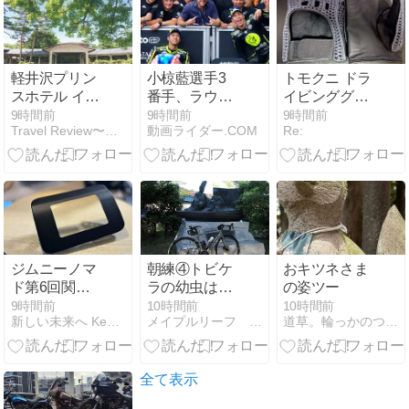
軽井沢プリン
小椋藍選手3
トモクニ ドラ
スホテル イー
番手、ラウ
イビンググロ
ストを調べて
ル・フェルナ
ーブ
9時間前
9時間前
9時間前
Travel Review〜ツーリング・旅行記・旅情報〜
動画ライダー.COM
Re:
みたら…想像
ンデス選手2
以上に“軽井沢
番手！フロン
らしさ満点”の
トロー獲得！
癒しステイだ
った！
ジムニーノマ
朝練④トビケ
おキツネさま
ド第6回関西
ラの幼虫は絹
の姿ツー
夜会。
を吐く／笠置
9時間前
10時間前
10時間前
新しい未来へ Keep it real
メイプルリーフ ペダリング
道草。輪っかのついたものが好きだ。
駅ピ弾いてみ
た
全て表示