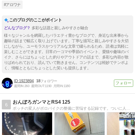
#アロワナ
このブログのここがポイント
多彩な話題と親しみやすさが融合
様々なジャンルを網羅したバラエティ豊かなブログで、身近な出来事から
趣味の話まで幅広く取り上げています。丁寧な描写と親しみやすさを大切
にしながら、ユーモラスかつリアルな文章で綴られるため、読者は気軽に
楽しむことができます。日常の一コマや季節のイベント、愛猫や趣味のバ
イク、さらにはちょっとした釣りやアウトドアの話まで、多彩な内容が散
りばめられており、読んでいて飽きません。コンテンツは軽妙でテンポよ
く、情報とともにちょっとした笑いも提供します。
1923894
18
週間IN:
260
週間OUT:
1190
月間IN:
1180
おんぼろガンマとRS4 125
6
ボッチの変人がボロバイクの整備に苦悩する記録です。ついに人生初のnotボロバイクRS4 125を手に入れたので、そちらの日常整備やカスタムもやっていきます。