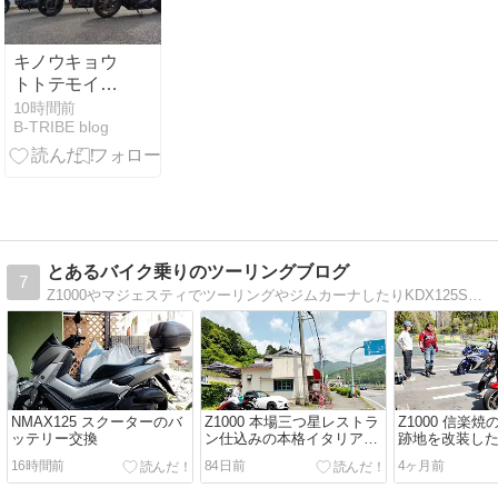
キノウキョウ
トトテモイソ
ガシクテニギ
10時間前
B-TRIBE blog
ヤカヤッタバ
イ！！
とあるバイク乗りのツーリングブログ
7
Z1000やマジェスティでツーリングやジムカーナしたりKDX125SRや原2ジョグで林道酷道腐道廃道探索に行ったりしてます。
NMAX125 スクーターのバ
Z1000 本場三つ星レストラ
Z1000 信楽
ッテリー交換
ン仕込みの本格イタリアン
跡地を改装し
「タツヒロ・能勢」ランチ
ェ「かまーと
16時間前
84日前
4ヶ月前
ツーリングin大阪府能勢町
ツーリングin