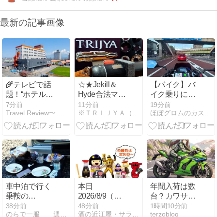
最新の記事画像
🌾テレビで話
☆★Jekill＆
【バイク】バ
題！“ホテルた
Hyde合法マフ
イク乗りに贈
いよう農園 西
ラーの進化が
って外さない
7分前
11分前
19分前
Travel Review〜ツーリング・旅行記・旅情報〜
※ＴＲＩＪＹＡ（トライジャ）創作日記※
ほぼグロムのカスタム日記
条”を調べてみ
止まらな
物！予算別の
たら…想像以
い・・・・
選び方！
上に“食の楽
★☆
園”だった
車中泊で行く
本日
年間入荷は数
乗鞍の
2026/8/9（日）
台？カワサキ
旅・・・最終
は店頭の定休
プラザで知っ
38分前
48分前
1時間10分前
のらで一服 週末百姓物語と鉄の庵生活
酒の近江屋・サラダ館・ハートランド通販のとほほ日記！
terzoblog
回
日～【自動投
た最高峰リッ