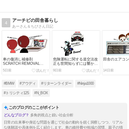
アーチビの田舎暮らし
4
あーさん＆ちびさん日記
車の傷消し補修剤
危険運転に関する道交法改
田舎のエアコ
SCRATCH REMOVAL
正も世間知らずには響かな
WAX の効果って？
いお話
5日前
9日前
14日前
#BMW
#アウディ
#リターンライダー
#Ninja1000
#トリシティ125
#N_BOX
このブログのここがポイント
多角的視点と鋭い社会分析
日常の出来事や身近な問題を通じて社会の動向を鋭く洞察しつつ、リアル
な体験談や具体例を広く紹介します。車の維持費や地域の習慣、親子の情