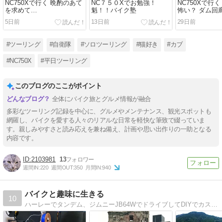
NC750Xで行く 晩酌のあて
NC７５０Xでお勉強！
NC750Xで行
を求めて…
魁！！バイク塾
怖い？ ダム回
5日前
13日前
29日前
#ツーリング
#自衛隊
#ソロツーリング
#猫好き
#カブ
#NC750X
#平日ツーリング
このブログのここがポイント
全体にバイク旅とグルメ情報が融合
多彩なツーリング記録を中心に、グルメやメンテナンス、観光スポットも
網羅し、バイクを愛する人々のリアルな日常を軽快な筆致で綴っていま
す。親しみやすさと読み応えを兼ね備え、計画や思い出作りの一助となる
内容です。
2103981
13
週間IN:
220
週間OUT:
350
月間IN:
940
バイクと趣味に生きる
10
ハーレーでタンデム、ジムニーJB64WでドライブしてDIYでカスタムしてます。レザークラフトや鉄道模型の鉄道模型の制作工程も紹介しています。