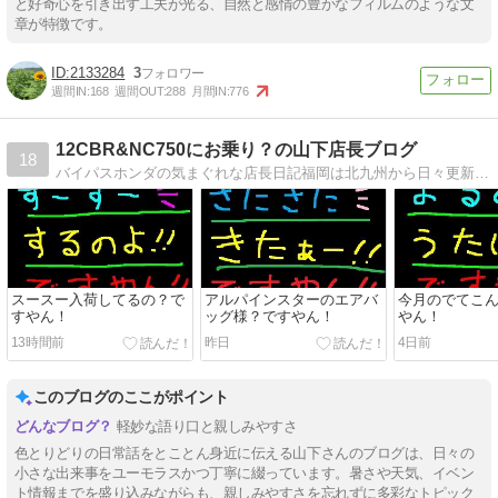
と好奇心を引き出す工夫が光る、自然と感情の豊かなフィルムのような文
章が特徴です。
2133284
3
週間IN:
168
週間OUT:
288
月間IN:
776
12CBR&NC750にお乗り？の山下店長ブログ
18
バイパスホンダの気まぐれな店長日記福岡は北九州から日々更新！楽しいバイク屋事情！＆バイク馬鹿日記！
スースー入荷してるの？で
アルパインスターのエアバ
今月のでてこ
すやん！
ッグ様？ですやん！
やん！
13時間前
昨日
4日前
このブログのここがポイント
軽妙な語り口と親しみやすさ
色とりどりの日常話をとことん身近に伝える山下さんのブログは、日々の
小さな出来事をユーモラスかつ丁寧に綴っています。暑さや天気、イベン
ト情報までを盛り込みながらも、親しみやすさを忘れずに多彩なトピック