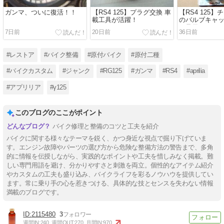
ガンマ、ついに復活！！
【RS4 125】プラグ交換 車
【RS4 125
載工具が活躍！
のバルブキャッ
な足元に！
7日前
20日前
36日前
#レストア
#バイク整備
#原付バイク
#原付二種
#バイクカスタム
#ジャンク
#RG125
#ガンマ
#RS4
#aprilia
#アプリリア
#γ125
このブログのここがポイント
バイク修理と整備のコツと工夫を紹介
バイクに関する様々なテーマを鋭く、かつ身近な視点で掘り下げていま
す。エンジン故障やパーツの選び方から危険な整備方法の警告まで、多角
的に情報を伝授しながら、実践的なポイントや工夫を惜しみなく掲載。難
しい専門用語を避け、分かりやすさと刺激を両立。個性的なアイテム紹介
やカスタムの工夫も盛り込み、バイクライフを彩るノウハウを提供してい
ます。常に乗り手の心を惹きつける、具体的な技とセンスを失わない情報
満載のブログです。
2115480
3
週間IN:
240
週間OUT:
270
月間IN:
970