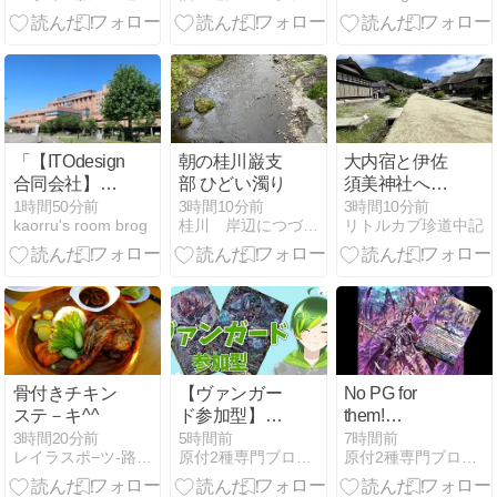
稿】
ターSS供給不
足のリアル？
「【ITOdesigns
朝の桂川巌支
大内宿と伊佐
合同会社】特
部 ひどい濁り
須美神社へ参
定建築物の定
拝して帰る
1時間50分前
3時間10分前
3時間10分前
kaorru's room brog
桂川 岸辺につづく牧野原
リトルカブ珍道中記
期調査を実施
させて頂いて
いる鶴岡市荘
内病院様の建
物とヒポクラ
テスの木の写
真」
骨付きチキン
【ヴァンガー
No PG for
ステ－キ^^
ド参加型】お
them!
盆期間は配信
Blangdmire
3時間20分前
5時間前
7時間前
レイラスポ−ツ-路の途中
原付2種専門ブログ ONE-TWO-FIVE！！
原付2種専門ブログ ONE-TWO-FIVE！！
休みます！
Dear Days 2
【#りょくち