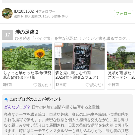
1831502
4
週間IN:
180
週間OUT:
170
月間IN:
940
渉の足跡２
17
ひき続き「バイク旅」を主な話題に ぐだぐだと書き綴るブログです。（ただ今、移転作業中です）
ちょっと早かった串橋(伊勢
森と湖に親しむ旬間
見頃が過ぎた
原市)のひまわり畑
2026(宮ヶ瀬ダムフェア）
ズガーデン」20
8日前
12日前
44日前
このブログのここがポイント
日常の体験と感情を鋭く描写する文章性
多彩なテーマを綴る筆は、自然や趣味、身辺の出来事を繊細かつ躍動感あ
ふれる描写で伝えます。綿密な観察と個人の感情を交えながら、差し障り
なく親しみやすい語り口で展開され、日常の些細な瞬間を魅力的に切り取
ります。時にはユーモアやノスタルジーも織り込みながら、読む者の共感