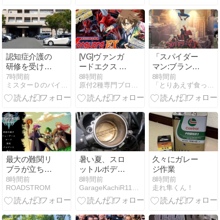
ゃまる #生ち
ゃまる】
認知症介護の
[VG]ヴァンガ
「スパイダー
研修を受けに
ードエクス 視
マン:ブラン
行く
聴者参加型配
ド・ニュー・
7時間前
8時間前
8時間前
ミスターＤのバイクのある生活
原付2種専門ブログ ONE-TWO-FIVE！！
「とりあえず食ったもんＵｐ〜！！」
信
デイ」＠新ピ
カ
最大の難関リ
暑い夏、スロ
久々にガレー
ブラが立ちは
ットルボディ
ジ作業
だかる
のお掃除を
8時間前
8時間前
8時間前
ROADSTROM
GarageKachiR1150RTいじくり日記シーズン2
走れ隼くん！