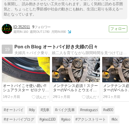
を展開し、読み飽きさせない工夫が見られます。楽しく気軽に読める雰囲
気と、ちょっとした季節感や社会の動きにも触れ、生活に彩りを添える一
助となっています。
352011
9
週間IN:
160
週間OUT:
1780
月間IN:
890
Pon ch Blog オートバイ好き夫婦の日々
19
夫婦共々バイク乗り、娘二人を育てながら隙間時間を見つけてはバイクに乗っている中年ライダーのブログです。
オートバイこそ使い易い!!
メンテナンス必須！スクー
メンテナンス
シュアラスター ゼロクリー
ターのVベルトとウエイト
ターのVベルト
ムのレビュー!!
ローラーの寿命と交換方法
ローラーの寿
1年2ヶ月前
2年1ヶ月前
2年1ヶ月前
#オートバイ
#diy
#洗車
#バイク洗車
#motoguzzi
#w800
#オートバイブログ
#griso1100
#griso
#アクシストリート
#klx