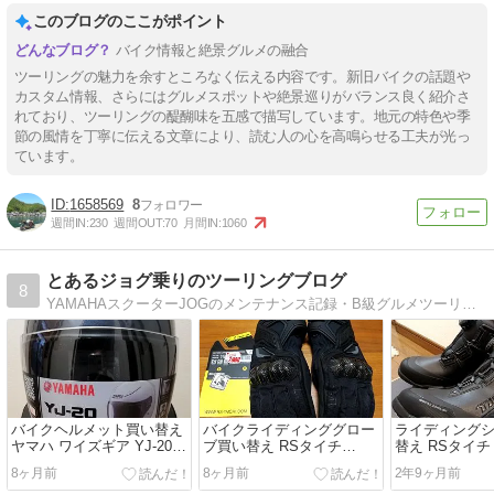
このブログのここがポイント
バイク情報と絶景グルメの融合
ツーリングの魅力を余すところなく伝える内容です。新旧バイクの話題や
カスタム情報、さらにはグルメスポットや絶景巡りがバランス良く紹介さ
れており、ツーリングの醍醐味を五感で描写しています。地元の特色や季
節の風情を丁寧に伝える文章により、読む人の心を高鳴らせる工夫が光っ
ています。
1658569
8
週間IN:
230
週間OUT:
70
月間IN:
1060
とあるジョグ乗りのツーリングブログ
8
YAMAHAスクーターJOGのメンテナンス記録・B級グルメツーリングのブログです
バイクヘルメット買い替え
バイクライディンググロー
ライディング
ヤマハ ワイズギア YJ-20
ブ買い替え RSタイチ
替え RSタイチ 
ゼニス
RST664カーボンウインタ
DRYMASTE
8ヶ月前
8ヶ月前
2年9ヶ月前
ーグローブ
ーズ