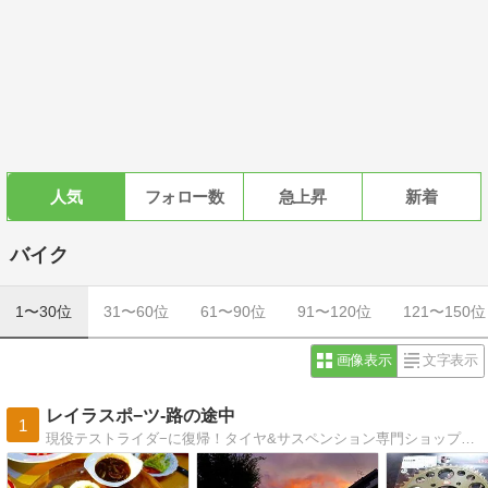
人気
フォロー数
急上昇
新着
バイク
1〜30位
31〜60位
61〜90位
91〜120位
121〜150位
画像表示
文字表示
レイラスポ−ツ-路の途中
1
現役テストライダ−に復帰！タイヤ&サスペンション専門ショップの代表が日々を綴ります(^^)/