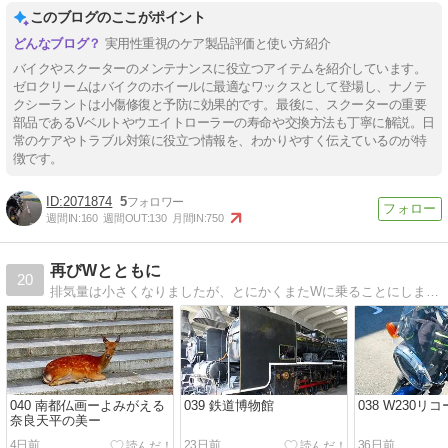
このブログのここがポイント
実用性重視のケア製品評価と使い方紹介
バイクやスクーターのメンテナンスに役立つアイテムを紹介しています。
ゼロクリームはバイクのホイールに最適なワックスとして登場し、ナノテ
クシーラントは小傷修復と予防に効果的です。最後に、スクーターの重要
部品であるVベルトやウエイトローラーの寿命や交換方法も丁寧に解説。日
常のケアやトラブル対策に役立つ情報を、わかりやすく伝えているのが特
徴です。
2071874
5
週間IN:
160
週間OUT:
130
月間IN:
750
再びWとともに
20
排気量は小さくなりましたが、とにかくまたWに乗ることにしました。
040 南都仏画ーよみがえる
039 鉄道博物館
038 W230リ
奈良天平の美ー
4日前
23日前
36日前