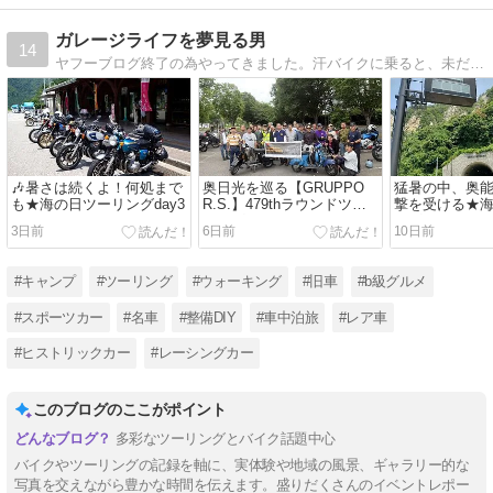
ガレージライフを夢見る男
14
ヤフーブログ終了の為やってきました。汗バイクに乗ると、未だに楽しくて仕方がない残念なオッサンです。(^^;ほぼほぼバイクがテーマのブログですが、ヨロシクお願い致します。(^^♪
🎶暑さは続くよ！何処まで
奥日光を巡る【GRUPPO
猛暑の中、奥
も★海の日ツーリングday3
R.S.】479thラウンドツー
撃を受ける★
リング。
ングday2
3日前
6日前
10日前
#キャンプ
#ツーリング
#ウォーキング
#旧車
#b級グルメ
#スポーツカー
#名車
#整備DIY
#車中泊旅
#レア車
#ヒストリックカー
#レーシングカー
このブログのここがポイント
多彩なツーリングとバイク話題中心
バイクやツーリングの記録を軸に、実体験や地域の風景、ギャラリー的な
写真を交えながら豊かな時間を伝えます。盛りだくさんのイベントレポー