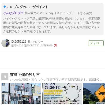
このブログのここがポイント
長年愛用のアイテムを丁寧にアップデートする姿勢
バイクやアウトドア用品の最新買い替え情報を紹介しています。長期間愛
用した製品の更新や新アイテムへの興味を持つ読者に向けて、選び方や使
用感に焦点を当てた内容になっています。楽しみながらも実用的なアイテ
ム選択のヒントを気軽に得られます。
2052122
8
週間IN:
220
週間OUT:
130
月間IN:
980
猫野下僕の独り言
9
いつかは猫様と暮らしたい猫野下僕の不定期備忘録です。ほぼNC750X(ＲＣ９０)、たまにカブ(ＨＡ０２)ネタです。主に関東をフラフラしています。