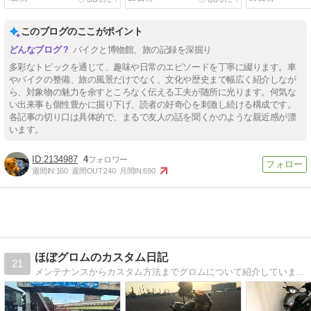
このブログのここがポイント
バイクと博物館、旅の記録を深掘り
多彩なトピックを通じて、趣味や日常のエピソードを丁寧に綴ります。車
やバイクの整備、旅の風景だけでなく、文化や歴史まで幅広く紹介しなが
ら、対象物の魅力を余すところなく伝える工夫が随所に光ります。何気な
い出来事も個性豊かに掘り下げ、読者の好奇心を刺激し続ける構成です。
各記事の切り口は具体的で、まるで友人の話を聞くかのような親近感が漂
います。
2134987
4
週間IN:
160
週間OUT:
240
月間IN:
690
ほぼグロムのカスタム日記
21
メンテナンスからカスタム方法までグロムについて紹介しています！