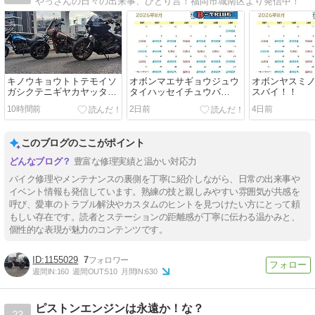
やっさんの日々の出来事、ひとり言！福岡市城南区より発信中！
キノウキョウトトテモイソ
オボンマエサギョウジュウ
オボンヤスミ
ガシクテニギヤカヤッタバ
タイハッセイチュウバ
スバイ！！
イ！！
イ！！
10時間前
2日前
4日前
このブログのここがポイント
豊富な修理実績と温かい対応力
バイク修理やメンテナンスの裏側を丁寧に紹介しながら、日常の出来事や
イベント情報も発信しています。熟練の技と親しみやすい雰囲気が共感を
呼び、愛車のトラブル解決やカスタムのヒントを見つけたい方にとって頼
もしい存在です。読者とステーションの距離感が丁寧に伝わる温かみと、
個性的な表現が魅力のコンテンツです。
1155029
7
週間IN:
160
週間OUT:
510
月間IN:
630
ピストンエンジンは永遠か！な？
23