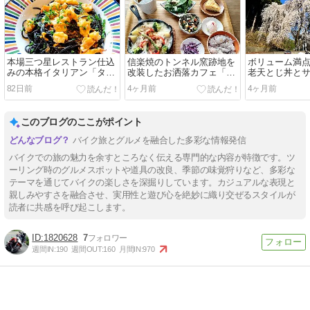
本場三つ星レストラン仕込
信楽焼のトンネル窯跡地を
ボリューム満
みの本格イタリアン「タツ
改装したお洒落カフェ「か
老天とじ丼と
ヒロ・能勢」ランチツーリ
まーとの森」ランチツーリ
花見ツーリング
82日前
4ヶ月前
4ヶ月前
ングin大阪府能勢町
ングin滋賀県甲賀市
浜町
このブログのここがポイント
バイク旅とグルメを融合した多彩な情報発信
バイクでの旅の魅力を余すところなく伝える専門的な内容が特徴です。ツ
ーリング時のグルメスポットや道具の改良、季節の味覚狩りなど、多彩な
テーマを通じてバイクの楽しさを深掘りしています。カジュアルな表現と
親しみやすさを融合させ、実用性と遊び心を絶妙に織り交ぜるスタイルが
読者に共感を呼び起こします。
1820628
7
週間IN:
190
週間OUT:
160
月間IN:
970