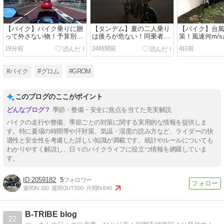
【バイク】バイク乗りに贈
【タンデム】夏の二人乗り
【バイク】台
って外さない物！予算別の
は後ろが危ない！同乗者の
策！風速何m/
選び方！
熱中症対策！
界？駐輪の倒
19分前
24時間前
4日前
説！
#バイク
#グロム
#GROM
このブログのここがポイント
季節・整備・安全に焦点を当てた充実解説
バイクの走行や整備、季節ごとの対策に関する実用的な情報を提供しま
す。特に夏場の時間帯や汗対策、気温・湿度の読み方など、ライダーの快
適性と安全性を考慮した詳しい知識が満載です。統計やルールについても
わかりやすく解説し、日々のバイクライフに役立つ情報を網羅していま
す。
2059182
5
週間IN:
160
週間OUT:
500
月間IN:
640
B-TRIBE blog
22