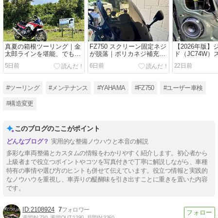
真夏の箱根ツーリング｜金
FZ750 スクリーン固定ネジ
【2026年版
太郎ラインを堪能、でも猛
が脱落｜ポリカネジ補充と
ド（JC74W）
暑日はほどほどに！
クッションテープで異音対
おすすめ7選｜1
5日前
6日前
22日前
策
解
#ツーリング
#メンテナンス
#YAHAMA
#FZ750
#ユーザー車検
#構造変更
このブログのここがポイント
実用的な整備ノウハウと本音の解説
多彩な車両整備とカスタムの情報をわかりやすく紹介します。初心者から
上級者まで役立つポイントやコツを写真付きで丁寧に解説しながら、車種
特有の事情や選び方のヒントも併せて伝えています。役立つ情報と実践的
なノウハウを重視し、車弄りの醍醐味を引き出すことに重きを置いた内容
です。
2108924
7
週間IN:
730
週間OUT:
1290
月間IN:
3260