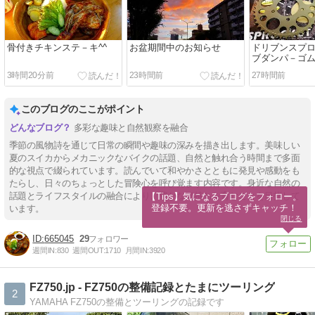
骨付きチキンステ－キ^^
お盆期間中のお知らせ
ドリブンスプロ
ブダンパ－ゴ
3時間20分前
23時間前
27時間前
このブログのここがポイント
多彩な趣味と自然観察を融合
季節の風物詩を通じて日常の瞬間や趣味の深みを描き出します。美味しい
夏のスイカからメカニックなバイクの話題、自然と触れ合う時間まで多面
的な視点で綴られています。読んでいて和やかさとともに発見や感動をも
たらし、日々のちょっとした冒険心を呼び覚ます内容です。身近な自然の
話題とライフスタイルの融合により、豊かな気持ちを育むことを目指して
【Tips】気になるブログをフォロー。

登録不要。更新を逃さずキャッチ！
います。
閉じる
665045
29
週間IN:
830
週間OUT:
1710
月間IN:
3920
FZ750.jp - FZ750の整備記録とたまにツーリング
2
YAMAHA FZ750の整備とツーリングの記録です