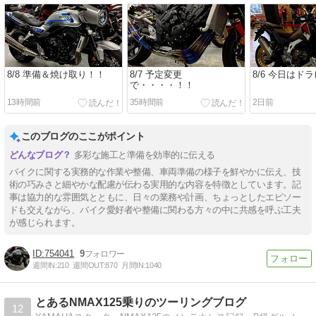
8/8 準備＆焼け取り！！
8/7 予定変更
8/6 今日はド
で・・・・！！
13時間前
35時間前
2日前
このブログのここがポイント
多彩な施工と準備を効率的に伝える
バイクに関する実務的な作業や整備、車両準備の様子を鮮やかに伝え、技
術の巧みさと細やかな配慮が伝わる実用的な内容を特徴としています。記
事は協力的な雰囲気とともに、日々の業務や計画、ちょっとしたエピソー
ドも交えながら、バイク愛好者や整備に関わる方々の中に共感を呼ぶ工夫
が感じられます。
754041
9
週間IN:
210
週間OUT:
870
月間IN:
1040
とあるNMAX125乗りのツーリングブログ
12