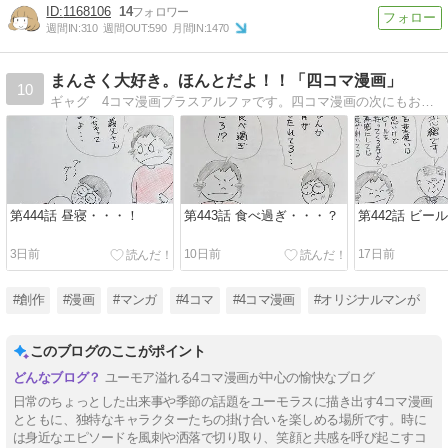
1168106
14
週間IN:
310
週間OUT:
590
月間IN:
1470
まんさく大好き。ほんとだよ！！「四コマ漫画」
10
ギャグ 4コマ漫画プラスアルファです。四コマ漫画の次にもお笑いが・・・！ 暇つぶしに見てください！
第444話 昼寝・・・！
第443話 食べ過ぎ・・・？
第442話 ビー
3日前
10日前
17日前
#創作
#漫画
#マンガ
#4コマ
#4コマ漫画
#オリジナルマンが
このブログのここがポイント
ユーモア溢れる4コマ漫画が中心の愉快なブログ
日常のちょっとした出来事や季節の話題をユーモラスに描き出す4コマ漫画
とともに、独特なキャラクターたちの掛け合いを楽しめる場所です。時に
は身近なエピソードを風刺や洒落で切り取り、笑顔と共感を呼び起こすコ