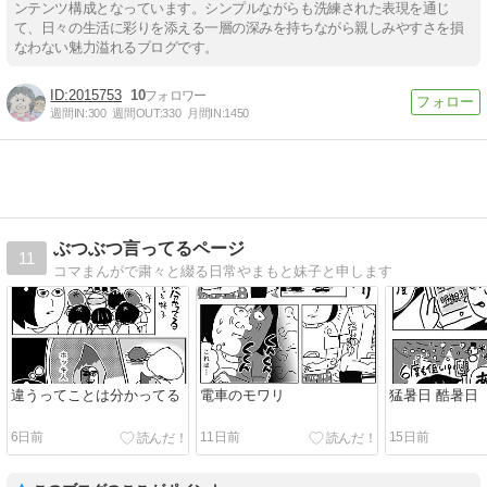
ンテンツ構成となっています。シンプルながらも洗練された表現を通じ
て、日々の生活に彩りを添える一層の深みを持ちながら親しみやすさを損
なわない魅力溢れるブログです。
2015753
10
週間IN:
300
週間OUT:
330
月間IN:
1450
ぶつぶつ言ってるページ
11
コマまんがで粛々と綴る日常やまもと妹子と申します
違うってことは分かってる
電車のモワリ
猛暑日 酷暑日
6日前
11日前
15日前