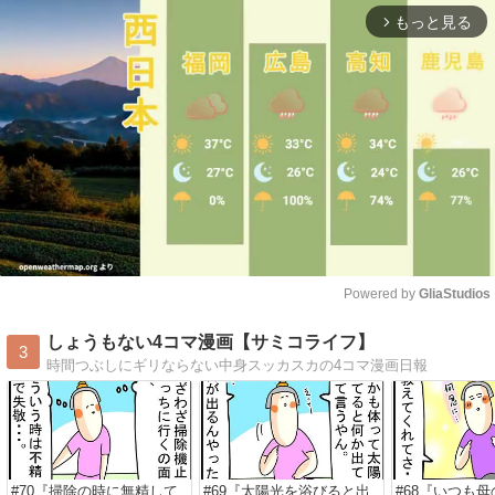
もっと見る
arrow_forward_ios
Powered by 
GliaStudios
Mute
しょうもない4コマ漫画【サミコライフ】
3
時間つぶしにギリならない中身スッカスカの4コマ漫画日報
#70『掃除の時に無精して
#69『太陽光を浴びると出
#68『いつも