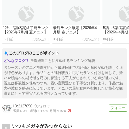
1話～2話(3話)終了時ランク
最終ランク確定【2026年4
5話～6話(7話
【2026年7月期 夏アニメ】
月期 春アニメ】
【2026年4月
19日前
36日前
84日前
このブログのここがポイント
放送経過ごとに変動するランキング解説
各シーズンのアニメ放送開始から最終回までの評価と順位変動を詳しく追
う特色があります。作品ごとの進行状況に応じたランク付けを通じて、勢
いや続編への期待感を巧みに伝達する工夫がなされている点が魅力です。
視点は客観性を保ちつつも、鋭い言葉選びと丁寧な分析により、作品の魅
力や波動を的確に伝えています。アニメの最新動向を把握したい熱心な観
賞者にとって重宝される内容となっています。
2127656
9
週間IN:
330
週間OUT:
430
月間IN:
1530
いつもメガネがみつからない
9