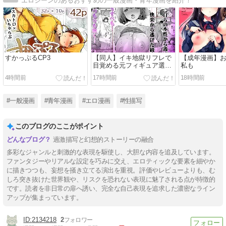
エロシーンのあるおすすめの一般漫画・青年漫画を紹介！
すかっぷるCP3
【同人】イキ地獄リフレで
【成年漫画】
目覚める元フィギュア選手
私も
女子大生(STUDIOふあん)
4時間前
17時間前
18時間前
#一般漫画
#青年漫画
#エロ漫画
#性描写
このブログのここがポイント
過激描写と幻想的ストーリーの融合
多彩なジャンルと刺激的な表現を駆使し、大胆な内容を追及しています。
ファンタジーやリアルな設定を巧みに交え、エロティックな要素を細やか
に描きつつも、妄想を掻き立てる演出を重視。評価やレビューよりも、む
しろ突き抜けた世界観や、リスクを恐れない表現に魅了される点が特徴的
です。読者を非日常の扉へ誘い、完全な自己表現を追求した濃密なライン
アップが集まっています。
2134218
2