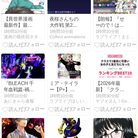
性...
【異世界漫画
夜桜さんちの
【朗報】『せ
最新作】最強
大作戦 第2期2
ーので！はす
の治癒能力を
クールはい
のそら！』グ
1時間10分前
1時間10分前
1時間10分前
漫画の最終回ネタバレひどいあらすじや感想おすすめ満載
Collect animations
ラブライブ！まとめちゃんねる！！
授かった医者
つ？続きは原
ッズ化【ラブ
が異世界の常
作漫画の何巻
ライブ！蓮ノ
識を覆す無双
から読めばい
空】
伝説 1-45【異
い？【2026年
世界漫画】
最新】
『BLEACH 千
ミア・テイラ
【2026年最
年血戦篇-禍進
ー【P+】
新】「クラス
譚-』 第3話 激
PL!N-bp7-011-
で2番目に可
1時間10分前
1時間10分前
1時間30分前
あにきゃら速報
ラブライブほしいものブログ
ヤブイヌん！Go！！Go！！！
戦終結と新た
P+
愛い女の子と
な脅威の兆し
友だちになっ
た」に似たア
ニメ・漫画ラ
ンキング
BEST10｜陰