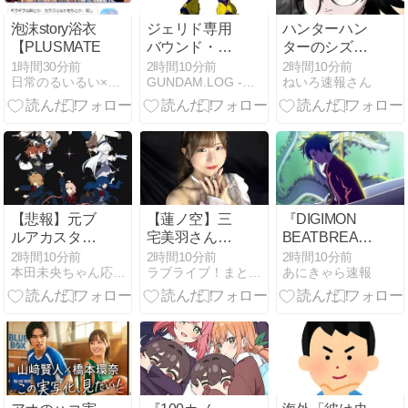
キャ×陽キャ
の青春ラブコ
泡沫story浴衣
ジェリド専用
ハンターハン
メ名作を厳選
【PLUSMATE】
バウンド・ド
ターのシズク
ックって商品
ｗｗ
1時間30分前
2時間10分前
2時間10分前
日常のるいるい×放課後電脳倶楽部
GUNDAM.LOG -ガンダム2chまとめブログ-
ねいろ速報さん
化されないな
【悲報】元ブ
【蓮ノ空】三
『DIGIMON
ルアカスタッ
宅美羽さん
BEATBREAK』
フの作るソシ
「桃とアール
第42話 アスカ
2時間10分前
2時間10分前
2時間10分前
本田未央ちゃん応援まとめ速報
ラブライブ！まとめちゃんねる！！
あにきゃら速報
ャゲのキャ
グレイの和え
との再会を願
ラ、流石に古
たやつ食べた
う道程
すぎる
い」【ラブラ
イブ！】