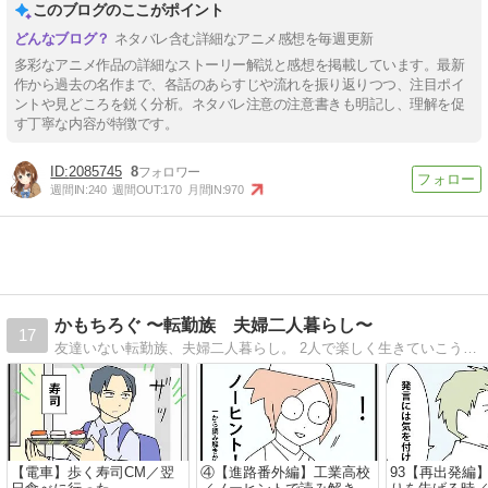
このブログのここがポイント
ネタバレ含む詳細なアニメ感想を毎週更新
多彩なアニメ作品の詳細なストーリー解説と感想を掲載しています。最新
作から過去の名作まで、各話のあらすじや流れを振り返りつつ、注目ポイ
ントや見どころを鋭く分析。ネタバレ注意の注意書きも明記し、理解を促
す丁寧な内容が特徴です。
2085745
8
週間IN:
240
週間OUT:
170
月間IN:
970
かもちろぐ 〜転勤族 夫婦二人暮らし〜
17
友達いない転勤族、夫婦二人暮らし。 2人で楽しく生きていこうと決めました。 日常の事など。
【電車】歩く寿司CM／翌
④【進路番外編】工業高校
93【再出発編