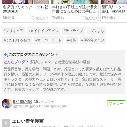
名探偵プリキュア！ テレ朝
本好きの下剋上 領主の養女
領民0人スター
(8/10)#28
司書になるためには手段を
主様 TokyoMX(8
選んでいられません 日テレ
5時間前
7時間前
17時間前
(8/08)#17
#プリキュア
#メイドインアビス
#ラブライブ
#ダンまち
#うたわれるもの
#オーバーロード
#相棒
#2022年アニメ
このブログのここがポイント
多彩なジャンルと緻密な世界観の融合
異世界冒険、魔法学院、戦闘、奇術、推理といった要素を散りばめた作品
群を扱い、最近の人気シリーズや新作を幅広く紹介します。物語の深みや
キャラクターの魅力を伝える鋭い分析とともに、変幻自在なストーリー展
開に目を離せなくなる情報を提供。読むたびに新たな感動と興奮を呼び起
こす、充実のラインアップが魅力です。
1667468
15
週間IN:
410
週間OUT:
1590
月間IN:
1760
エロい青年漫画
5