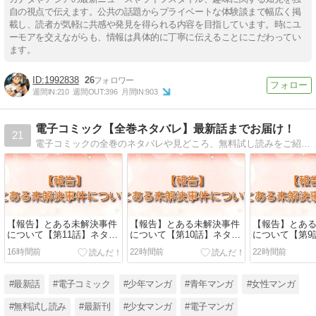
自の視点で伝えます。公共の話題からプライベートな体験談まで幅広く掲
載し、読者が気軽に共感や発見を得られる内容を目指しています。時にユ
ーモアを交えながらも、情報は具体的に丁寧に伝えることにこだわってい
ます。
1992838
26
週間IN:
210
週間OUT:
396
月間IN:
903
電子コミック【全巻ネタバレ】最新話までお届け！
21
電子コミックの全巻のネタバレや見どころ、無料試し読みをご紹介。電子コミックで配信中の作品の中で、特におすすめしたいタイトルの最新話をお届けします。少年・少女・女性・青年など、様々なジャンルの電子コミックの全巻ネタバレをぜひどうぞ
【報告】とある未解決事件
【報告】とある未解決事件
【報告】とあ
について【第11話】ネタバ
について【第10話】ネタバ
について【第9
レ：桜木愛子が来栖怜の取
レ：炎に囲まれた部屋から
レ：謎の女の
16時間前
22時間前
22時間前
材に介入した本当の理由
の脱出劇
錠と足枷に囚わ
#最新話
#電子コミック
#少年マンガ
#青年マンガ
#女性マンガ
#無料試し読み
#最新刊
#少女マンガ
#電子マンガ