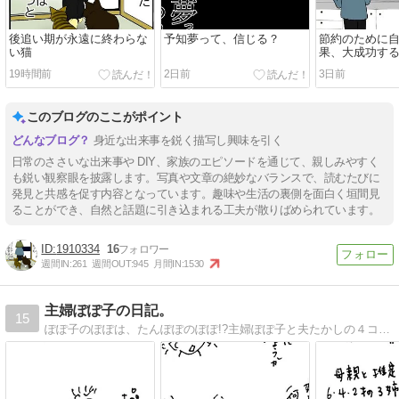
後追い期が永遠に終わらな
予知夢って、信じる？
節約のために
い猫
果、大成功す
ちゃう話
19時間前
2日前
3日前
このブログのここがポイント
身近な出来事を鋭く描写し興味を引く
日常のささいな出来事や DIY、家族のエピソードを通じて、親しみやすく
も鋭い観察眼を披露します。写真や文章の絶妙なバランスで、読むたびに
発見と共感を促す内容となっています。趣味や生活の裏側を面白く垣間見
ることができ、自然と話題に引き込まれる工夫が散りばめられています。
1910334
16
週間IN:
261
週間OUT:
945
月間IN:
1530
主婦ぽぽ子の日記。
15
ぽぽ子のぽぽは、たんぽぽのぽぽ!?主婦ぽぽ子と夫たかしの４コマ絵日記です。