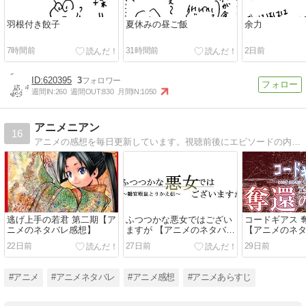
羽根付き餃子
夏休みの昼ご飯
余力
7時間前
31時間前
2日前
620395
3
週間IN:
260
週間OUT:
830
月間IN:
1050
アニメニアン
16
アニメの感想を毎日更新しています。視聴前後にエピソードの内容を確認したい人、あらすじを知りたい人、見逃した人向けの内容になっています。
逃げ上手の若君 第二期【ア
ふつつかな悪女ではござい
コードギアス 
ニメのネタバレ感想】
ますが 【アニメのネタバレ
【アニメのネ
感想】
22日前
27日前
29日前
#アニメ
#アニメネタバレ
#アニメ感想
#アニメあらすじ