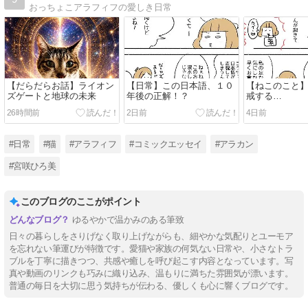
おっちょこアラフィフの愛しき日常
【だらだらお話】ライオン
【日常】この日本語、１０
【ねこのこと
ズゲートと地球の未来
年後の正解！？
戒する…
26時間前
2日前
4日前
#日常
#猫
#アラフィフ
#コミックエッセイ
#アラカン
#宮咲ひろ美
このブログのここがポイント
ゆるやかで温かみのある筆致
日々の暮らしをさりげなく取り上げながらも、細やかな気配りとユーモア
を忘れない筆運びが特徴です。愛猫や家族の何気ない日常や、小さなトラ
ブルを丁寧に描きつつ、共感や癒しを呼び起こす内容となっています。写
真や動画のリンクも巧みに織り込み、温もりに満ちた雰囲気が漂います。
普通の毎日を大切に思う気持ちが伝わる、優しくも心に響くブログです。