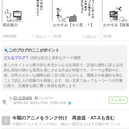
顕在能力
おやすみ【９０度…？】
おやすみ【寝
16時間前
2日前
3日前
このブログのここがポイント
詩的な短文と多彩なテーマ展開
多くのタイトルと断片的な本文からなる文章群で、読者の感性に訴える詩
的な表現や静かな風景を感じさせる作品が特徴です。テーマは季節や心
情、日常のささいな瞬間を鋭く切り取りながらも、曖昧さや多義性を孕む
ことで読む人の想像力を刺激します。短い文章であっても一つ一つが印象
に残り、読書後も腹に響く余韻を提供します。
1135406
11
週間IN:
340
週間OUT:
840
月間IN:
1630
今期のアニメをランク付け 再放送・AT-Xも含む
8
今期のアニメをランク付け。細かい批評などはその道のすごい人におまかせして、このブログは、視聴継続等の目安にしていただければよろしいかと。あくまでも個人的な感想ですので、ご参考までに(^^)