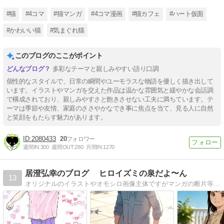
#猫
#4コマ
#猫マンガ
#4コマ漫画
#猫カフェ
#ハート仮面
#かわいい猫
#気まぐれ猫
このブログのここがポイント
多彩なテーマと親しみやすい語り口調
個性的なスタイルで、日常の瞬間やユーモラスな物語を優しく描き出して
います。イラストやマンガを交えた作品は温かな雰囲気と緩やかな会話調
で構成されており、親しみやすさと飽きさせない工夫に満ちています。テ
ーマは季節や友情、家庭のささやかなでき事に焦点を当て、見る人に自然
と笑顔をもたらす魅力があります。
2080433
20
週間IN:
300
週間OUT:
280
月間IN:
1270
居澄弘幸のブログ ヒロイズミの泉だよ〜ん
13
オリジナルのイラストやオモシロ画像主体ですがマンガの断片等も少し載せています。