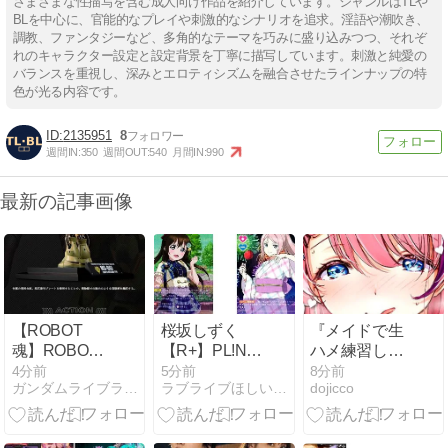
さまざまな性描写を含む成人向け作品を紹介しています。ジャンルはTLや
BLを中心に、官能的なプレイや刺激的なシナリオを追求。淫語や潮吹き、
調教、ファンタジーなど、多角的なテーマを巧みに盛り込みつつ、それぞ
れのキャラクター設定と設定背景を丁寧に描写しています。刺激と純愛の
バランスを重視し、深みとエロティシズムを融合させたラインナップの特
色が光る内容です。
2135951
8
週間IN:
350
週間OUT:
540
月間IN:
990
最新の記事画像
【ROBOT
桜坂しずく
『メイドで生
魂】ROBOT
【R+】PL!N-
ハメ練習した
魂 ＜SIDE MS
bp7-003-R+
らお嬢様を攻
4分前
5分前
8分前
ガンダムライブラリ/Gundam Library
ラブライブほしいものブログ
dojicco
＞ MS-06J 湿
略だ！』ぷら
地帯戦用ザク
んぷまん
ver. A.N.I.M.E.