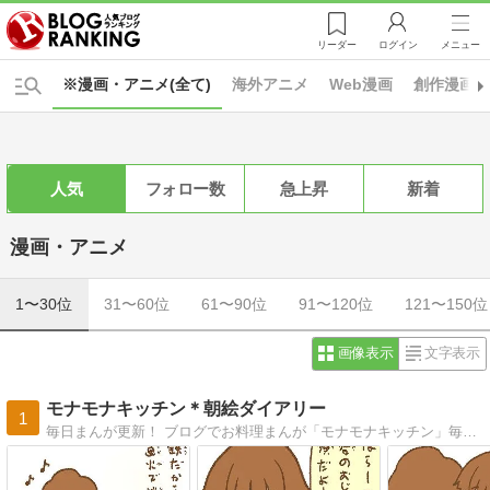
リーダー
ログイン
メニュー
※漫画・アニメ(全て)
海外アニメ
Web漫画
創作漫画
人気
フォロー数
急上昇
新着
漫画・アニメ
1〜30位
31〜60位
61〜90位
91〜120位
121〜150位
画像表示
文字表示
モナモナキッチン＊朝絵ダイアリー
1
毎日まんが更新！ ブログでお料理まんが「モナモナキッチン」毎日更新中〜♪ イラストとかまんがを描いてるのが好き（＊＾ｖ＾＊