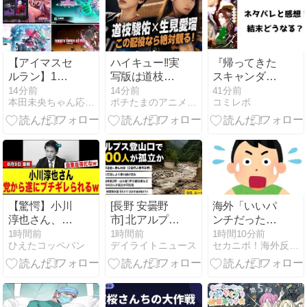
～MS
MUSEUM～
2027年1月発
送
【アイマスセ
ハイキュー!!実
『帰ってきた
ルラン】1位
写版は道枝駿
スキャンダル
ChatGPT7位
佑×生見愛
メーカー』ネ
14分前
14分前
41分前
本田未央ちゃん応援まとめ速報
ポチたまのアニメモリー
コミレポ
学マス210位
瑠？実現した
タバレ全話と
FGO29位ブル
ら話題必至！
感想！
アカ98位学マ
ス278位シャ
ニソン388位
シャニマス
592位アイプ
ラ593位ミリ
【驚愕】小川
[長野 安曇野
海外「いいパ
シタ594位デ
淳也さん、演
市] 北アルプス
ンチだった」
レステ595位
説で“自党の大
へ向かう県道
超大物
1時間前
1時間前
1時間10分前
アサリリ
ひえたコッペパン
デイライトニュース
セカニポ！海外反応の解説とまとめ
失態”を漏らし
が土石流の影
YouYuberが伝
た結果→党か
響で寸断・登
説のボクサー
らブチギレら
山者や宿泊客
マイク・タイ
れるwwwww
など孤立状態
ソンにパンチ
になった可能
を食らうｗｗ