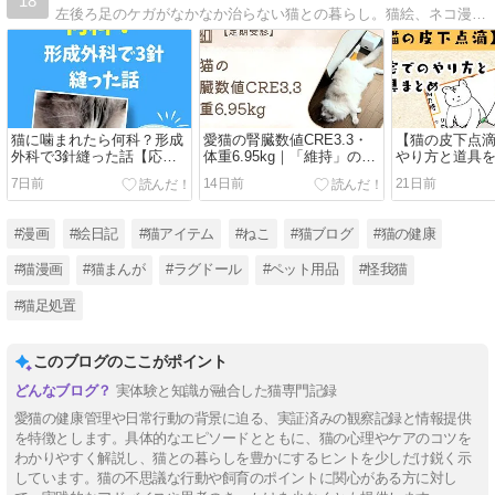
18
左後ろ足のケガがなかなか治らない猫との暮らし。猫絵、ネコ漫画、ネコ情報をちまちまと投稿しています(*^^*)
猫に噛まれたら何科？形成
愛猫の腎臓数値CRE3.3・
【猫の皮下点
外科で3針縫った話【応急
体重6.95kg｜「維持」の裏
やり方と道具
処置・治療費・その後の経
で背中が骨ばってきた話
た｜点滴中は
7日前
14日前
21日前
過】
【定期受診】
った瞬間に豹
画あり】
#漫画
#絵日記
#猫アイテム
#ねこ
#猫ブログ
#猫の健康
#猫漫画
#猫まんが
#ラグドール
#ペット用品
#怪我猫
#猫足処置
このブログのここがポイント
実体験と知識が融合した猫専門記録
愛猫の健康管理や日常行動の背景に迫る、実証済みの観察記録と情報提供
を特徴とします。具体的なエピソードとともに、猫の心理やケアのコツを
わかりやすく解説し、猫との暮らしを豊かにするヒントを少しだけ鋭く示
しています。猫の不思議な行動や飼育のポイントに関心がある方に対し