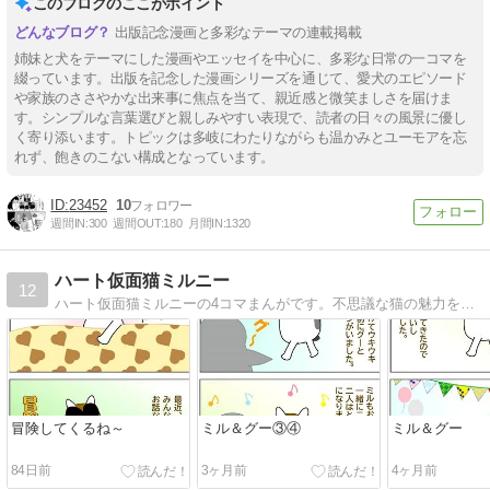
このブログのここがポイント
出版記念漫画と多彩なテーマの連載掲載
姉妹と犬をテーマにした漫画やエッセイを中心に、多彩な日常の一コマを
綴っています。出版を記念した漫画シリーズを通じて、愛犬のエピソード
や家族のささやかな出来事に焦点を当て、親近感と微笑ましさを届けま
す。シンプルな言葉選びと親しみやすい表現で、読者の日々の風景に優し
く寄り添います。トピックは多岐にわたりながらも温かみとユーモアを忘
れず、飽きのこない構成となっています。
23452
10
週間IN:
300
週間OUT:
180
月間IN:
1320
ハート仮面猫ミルニー
12
ハート仮面猫ミルニーの4コマまんがです。不思議な猫の魅力を発信していきたいと思います。
冒険してくるね～
ミル＆グー③④
ミル＆グー
84日前
3ヶ月前
4ヶ月前