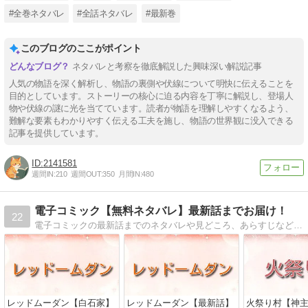
#全巻ネタバレ
#全話ネタバレ
#最新巻
このブログのここがポイント
ネタバレと考察を徹底解説した興味深い解説記事
人気の物語を深く解析し、物語の裏側や伏線について明快に伝えることを
目的としています。ストーリーの核心に迫る内容を丁寧に解説し、登場人
物や伏線の謎に光を当てています。読者が物語を理解しやすくなるよう、
難解な要素もわかりやすく伝える工夫を施し、物語の世界観に没入できる
記事を提供しています。
2141581
週間IN:
210
週間OUT:
350
月間IN:
480
電子コミック【無料ネタバレ】最新話までお届け！
22
電子コミックの最新話までのネタバレや見どころ、あらすじなどをお届け。配信中の電子コミックの中で、おすすめタイトルの最新話をご紹介します。少年・少女・女性・青年など、様々なジャンルの電子コミックを無料試し読みでお楽しみください
レッドムーダン【白石家】
レッドムーダン【最新話】
火祭り村【神