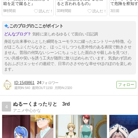
箱を足で蹴ると』
ると言われるもの』
て危険を察知
9時間前
33時間前
3日前
このブログのここがポイント
気軽に楽しめるゆるくて面白い日記調
身近な出来事やふとした瞬間をユーモラスに綴ったエントリーが特徴。心
がほころぶくだらなさと、ほっこりしつつも意外性のある表現で飽きさせ
ません。普段の何気ないシーンにちょっとした面白さや親しみを見つけ、
つい共感や笑いを誘う工夫が随所に散りばめられています。気負わず読め
るおふざけエッセイの連続で、日常のささやかな幸せやほのぼのを楽しめ
ます。
1549861
24
週間IN:
540
週間OUT:
1150
月間IN:
2320
ぬるーくまったりと 3rd
4
アニメ中心かな