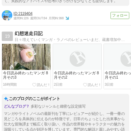
て、実践的なアドバイスや思考のきっかけを少なくとも提供します。
2119404
週間IN:
226
週間OUT:
84
月間IN:
998
幻想迷走日記
19
日々増えていくマンガ・ラノベのレビューいまだ、蔵書増加中…
今日読み終わったマンガ 8
今日読み終わったマンガ 8
今日読み終わっ
月その3
月その2
月その1
16時間前
2日前
3日前
このブログのここがポイント
多彩なジャンルと緻密な設定描写
マンガやライトノベルの最新刊を丁寧にレビュアーが紹介し、一冊一冊の
見どころを具体的に伝えるのが特徴です。日常のちょっとした出来事から
壮大な冒険譚まで幅広く取り扱い、作品の世界観やキャラクターの魅力を
深掘りしている点が好評を博しています。専門的な解説と親しみやすい語