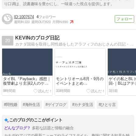
り口调は、読書趣味を豊かにし、一味違った視点を提供します。
1007674
4
週間IN:
220
週間OUT:
820
月間IN:
890
KEVINのブログ日記
20
カナダ国籍を取得し同性婚をしたアラフィフのおじさんの日記・備忘録です。
タイBL『Payback』感想｜
モントリオール8月・9月の
ゲイの私とBLド
復讐劇より主演2人のケミ
イベントまとめ
回-｜BLはア
に夢中になった作品
2026|Osheaga後も見逃せな
避なのか
9時間前
33時間前
3日前
いフェス5選
#同性婚
#海外生活
#ゲイブログ
#カナダ生活
#ひとり言
このブログのここがポイント
多彩な話題と情報の融合
カナダやアジアの最新ニュースやライフスタイル、趣味に関する知見を独