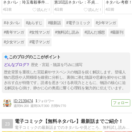
ネタバレ：玲玉毒殺事件と
第102話ネタバレ：不貞発
ネタバレ考察
失脚の行方
覚で燕徳妃は失脚！？諍い
る謎の人物と
4日前
4日前
4日前
の終わりへ
#ネタバレ
#あらすじ
#最新話
#電子コミック
#少年マンガ
#青年マンガ
#女性マンガ
#無料試し読み
#読んだ感想
#最新刊
#少女マンガ
#電子マンガ
このブログのここがポイント
歴史・宮廷・陰謀を巧みに描写
歴史背景を重視した宮廷劇やサスペンスの物語を鋭く解説します。登場人
物の思惑や人間模様を緻密に分析し、裏側に潜む陰謀や悲劇を鮮やかに描
き出す点が特徴です。読者を惹きつける表現力とともに、物語の核心に迫
る解説を心掛け、静かに心の奥底に響く心理戦を魅力的に伝えています。
2139474
1
週間IN:
200
週間OUT:
300
月間IN:
770
電子コミック【無料ネタバレ】最新話までご紹介！
23
電子コミックの最新話までのネタバレや見どころ、無料試し読みをご紹介。電子コミックで配信中の作品の中で、特におすすめしたいタイトルの最新話をお届けします。少年・少女・女性・青年など、様々なジャンルの電子コミックを無料試し読みでぜひどうぞ