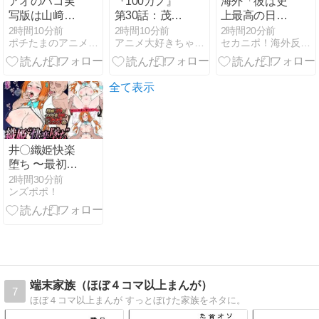
アオのハコ実
『100カノ』
海外「彼は史
写版は山﨑賢
第30話：茂見
上最高の日本
人×橋本環
紅葉の魅力に
人投手にな
2時間10分前
2時間10分前
2時間20分前
ポチたまのアニメモリー
アニメ大好きちゃんねる
セカニポ！海外反応の解説とまとめ
奈？実現した
迫る
る？」MLBフ
ら話題必至！
ァンの中で議
論に【海外の
反応】
全て表示
井〇織姫快楽
堕ち 〜最初は
嫌がってたの
2時間30分前
ンズポポ！
に〜｜ふえる
て
端末家族（ほぼ４コマ以上まんが）
7
ほぼ４コマ以上まんが すっとぼけた家族をネタに。