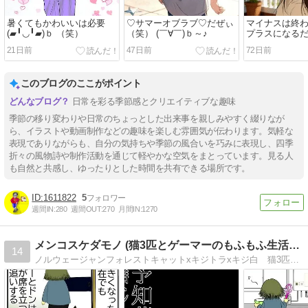
暑くてもかわいいは必要
♡サマーオブラブ♡だぜぃ
マイナスは終
(▰╹◡╹▰)ｂ （笑）
（笑） (￣∀￣)ｂ～♪
プラスになる
♪(￣∀￣)ｂ
21日前
47日前
72日前
このブログのここがポイント
日常を彩る季節感とクリエイティブな趣味
季節の移り変わりや日常のちょっとした出来事を親しみやすく綴りなが
ら、イラストや動画制作などの趣味を楽しむ雰囲気が伝わります。気軽な
表現でありながらも、自分の気持ちや季節の風合いを巧みに表現し、四季
折々の風物詩や制作活動を通じて軽やかな空気をまとっています。見る人
も自然と共感し、ゆったりとした時間を共有できる場所です。
1611822
5
週間IN:
280
週間OUT:
270
月間IN:
1270
メンコスケダモノ (猫3匹とゲーマーのもふもふ生活漫画絵日…
14
ノルウェージャンフォレストキャットxキジトラxキジ白 猫3匹とゲーマーのもふもふ生活漫画絵日記「メンコスケダモノ」 3匹の愛猫との日常から、飼い主の思い出話まで。毎日更新中