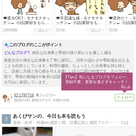
🍽️直火OK? - モナモナキッ
🍽️不思議な縁 - モナモナキ
🍽️意外だ！ -
チン🍳 小話(家財をもら
ッチン🍳 小話(家財をもら
チン🍳 小話(
お！)
お！)
お！)
22時間前
2日前
3日前
このブログのここがポイント
身近な出来事と季節の移り変わりを優しく綴る
家庭生活や身近な出来事を丁寧に描写し、日常の温かさや季節感を伝える
ことを目的としています。料理や趣味、ちょっとした出来事を持ち味と
し、読者に共感と安心感を与える優しい語り口調が特徴です。テーマは多
彩で、季節の風物詩や食卓の話題などを通じて、暮らしの楽しさや豊かさ
【Tips】気になるブログをフォロー。

登録不要。更新を逃さずキャッチ！
を巧みに表現しています。
閉じる
1797716
6
週間IN:
640
週間OUT:
370
月間IN:
3030
あくびサンの、今日も本を読もう
2
漫画・絵本・特撮etc感想と猫。読書記録と感想ブログ・・・のはずだったのに、気付けば最近猫ばっか。