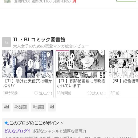
週間IN:
360
週間OUT:
650
月間IN:
1050
TL・BLコミック図書館
6
大人女子のための恋愛マンガ総合レビュー
【TL】助けた天使(?)は猫か
【TL】寡黙秘書君に毎晩抱
【BL】絶倫後
ぶり!?
かれています
16時間前
18時間前
2日前
#bl
#bl漫画
#tl漫画
#tl
このブログのここがポイント
多彩なジャンルと濃厚な描写力