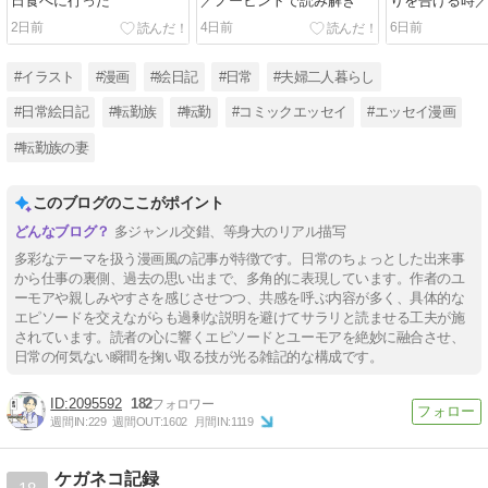
日食べに行った
／ノーヒントで読み解き
りを告げる時
なる時９
2日前
4日前
6日前
#イラスト
#漫画
#絵日記
#日常
#夫婦二人暮らし
#日常絵日記
#転勤族
#転勤
#コミックエッセイ
#エッセイ漫画
#転勤族の妻
このブログのここがポイント
多ジャンル交錯、等身大のリアル描写
多彩なテーマを扱う漫画風の記事が特徴です。日常のちょっとした出来事
から仕事の裏側、過去の思い出まで、多角的に表現しています。作者のユ
ーモアや親しみやすさを感じさせつつ、共感を呼ぶ内容が多く、具体的な
エピソードを交えながらも過剰な説明を避けてサラリと読ませる工夫が施
されています。読者の心に響くエピソードとユーモアを絶妙に融合させ、
日常の何気ない瞬間を掬い取る技が光る雑記的な構成です。
2095592
182
週間IN:
229
週間OUT:
1602
月間IN:
1119
ケガネコ記録