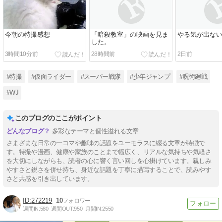
今朝の特撮感想
「暗殺教室」の映画を見ま
やる気が出な
した。
3時間10分前
28時間前
2日前
#特撮
#仮面ライダー
#スーパー戦隊
#少年ジャンプ
#呪術廻戦
#WJ
このブログのここがポイント
多彩なテーマと個性溢れる文章
さまざまな日常の一コマや趣味の話題をユーモラスに綴る文章が特徴で
す。特撮や漫画、健康や家族のことまで幅広く、リアルな気持ちや気軽さ
を大切にしながらも、読者の心に響く言い回しを心掛けています。親しみ
やすさと鋭さを併せ持ち、身近な話題を丁寧に描写することで、読みやす
さと共感を引き出しています。
272219
10
週間IN:
580
週間OUT:
950
月間IN:
2550