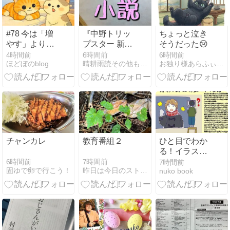
#78 今は「増
『中野トリッ
ちょっと泣き
やす」より
プスター 新野
そうだった😢
「整える」
剛志』でアウ
4時間前
6時間前
6時間前
ほどぼのblog
晴耕雨読その他もろもろ
お独り様あらふぃふ備忘録
トローとオカ
マの相性考察
チャンカレ
教育番組２
ひと目でわか
る！イラスト
ブックレビュ
6時間前
7時間前
7時間前
固ゆで卵で行こう！
昨日は今日のストーリー
nuko book
ー『新しい花
が咲く：ぼん
ぼん彩句』宮
部 みゆき (著)