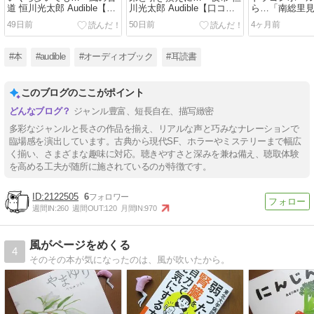
道 恒川光太郎 Audible【口
川光太郎 Audible【口コミ
ら…「南総里
コミレビュー・感想・評
レビュー・感想・評価】
Audible【口
49日前
50日前
4ヶ月前
価】
感想・評価】
#本
#audible
#オーディオブック
#耳読書
このブログのここがポイント
ジャンル豊富、短長自在、描写緻密
多彩なジャンルと長さの作品を揃え、リアルな声と巧みなナレーションで
臨場感を演出しています。古典から現代SF、ホラーやミステリーまで幅広
く揃い、さまざまな趣味に対応。聴きやすさと深みを兼ね備え、聴取体験
を高める工夫が随所に施されているのが特徴です。
2122505
6
週間IN:
260
週間OUT:
120
月間IN:
970
風がページをめくる
4
そのその本が気になったのは、風が吹いたから。