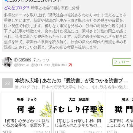
時事と社会問題を率直に分析
多様なテーマを取り上げ、現代社会の複雑さをわかりやすく伝えることを
重視しています。新聞や雑誌の記事から嗅ぎ取れる社会の動きや背景を、
鋭い視点で解説します。偏りなく事実を見極め、独自の角度から鋭く掘り
下げる記事が特徴です。突き抜けた視点には、素朴さと知性の両立が感じ
られ、読者に新たな視座をもたらします。話題の裏側や知られざる動きに
焦点を当て、表舞台の裏側を読み解く。社会の変化や時代の潮流を求める
読者にふさわしい分析と、深みのある考察を提供します。
585089
7
週間IN:
120
週間OUT:
230
月間IN:
380
本読み広場 | あなたの「愛読書」が見つかる読書ブログ
22
当ブログでは、日本の近現代文学を中心に、心に残る名作の魅力をネタバレなしでご紹介しています。このブログが、あなたの人生を豊かにする「愛読書」を見つける手助けになれば幸いです。一緒に読書ライフを楽しみましょう！
【何者】心がざわつく就活
【芽むしり仔撃ち】村に閉
【獄門島】名
小説の金字塔！仮面の下の
じ込められた少年たちの絆
ここにある！
感情に震える読書体験
と残酷な運命の物語
閉ざされた島
5日前
11日前
17日前