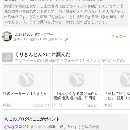
外国語学習の工夫や、日常の交流に役立つアイデアを紹介しています。著
者の体験や書籍の内容を通じて、自己成長や人とのつながりの大切さが伝
わる構成です。どんな環境でも新しいことに挑戦できる気づきが満載。深
く考えるより、まずは興味を持つきっかけになればと思います。
1714905
9
週間IN:
130
週間OUT:
80
月間IN:
330
くりきんとんのこれ読んだ
19
アラフォー女の読書日記アラフォーのくりきんとんが読んだ本の感想。
読書メーター 7月のまとめ
『眠れなくなるほど面白い
『そして誰も
図解 北海道の話』和田哲
った』 朝井リ
6日前
7日前
9日前
このブログのここがポイント
多ジャンル横断、親しみやすさと深み融合