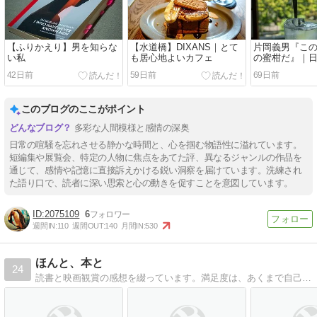
【ふりかえり】男を知らな
【水道橋】DIXANS｜とて
片岡義男『こ
い私
も居心地よいカフェ
の蜜柑だ』｜
れる英文
42日前
59日前
69日前
このブログのここがポイント
多彩な人間模様と感情の深奥
日常の喧騒を忘れさせる静かな時間と、心を掴む物語性に溢れています。
短編集や展覧会、特定の人物に焦点をあてた評、異なるジャンルの作品を
通じて、感情や記憶に直接訴えかける鋭い洞察を届けています。洗練され
た語り口で、読者に深い思索と心の動きを促すことを意図しています。
2075109
6
週間IN:
110
週間OUT:
140
月間IN:
530
ほんと、本と
24
読書と映画観賞の感想を綴っています。満足度は、あくまで自己満足度です。