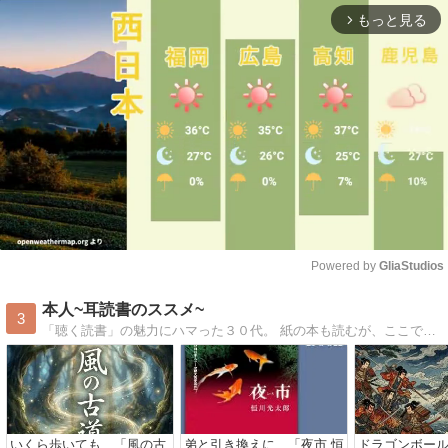
もっと見る
arrow_forward_ios
Powered by 
GliaStudios
Mute
本人~耳読書のススメ~
3
「聴く読書」の魅力にハマった３０代。 紙の本も読むが、ここでは“オーディオブックでも聴ける本”を中心にレビュー。
いくら歩いても…「風の古
弟と引き換えに…「夜市 恒
ドラゴンボー