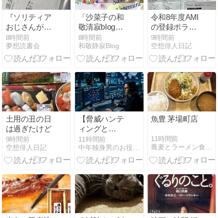
『ソリティア
「沙菜子の和
令和8年度AMI
おじさんがい
敬清寂blog」
の登録ボラン
た頃』村司侑
自己紹介
ティア活動状
8時間前
8時間前
9時間前
夢想読書会
和敬静寂Blog
空想俳人日記
況調査票を提
出しました
土用の丑の日
【脅威ハンテ
魚豊 茅場町店
は過ぎたけど
ィングと
は？】サイバ
11時間前
9時間前
11時間前
蕎麦とラーメン食べ歩き と読書のブログ
空想俳人日記
中年独身男のお役立ち情報局
ー攻撃に先回
りする防御
術！