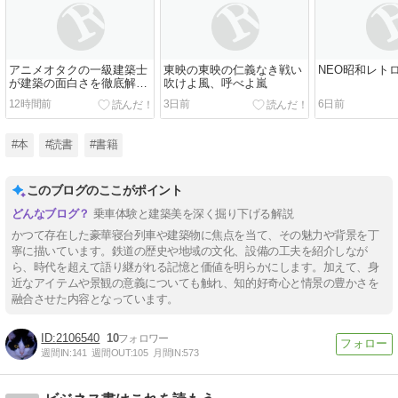
アニメオタクの一級建築士
東映の東映の仁義なき戦い
NEO昭和レト
が建築の面白さを徹底解剖
吹けよ風、呼べよ嵐
する本。
12時間前
3日前
6日前
#本
#読書
#書籍
このブログのここがポイント
乗車体験と建築美を深く掘り下げる解説
かつて存在した豪華寝台列車や建築物に焦点を当て、その魅力や背景を丁
寧に描いています。鉄道の歴史や地域の文化、設備の工夫を紹介しなが
ら、時代を超えて語り継がれる記憶と価値を明らかにします。加えて、身
近なアイテムや景観の意義についても触れ、知的好奇心と情景の豊かさを
融合させた内容となっています。
2106540
10
週間IN:
141
週間OUT:
105
月間IN:
573