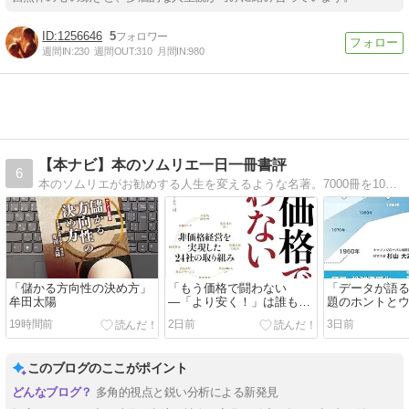
1256646
5
週間IN:
230
週間OUT:
310
月間IN:
980
【本ナビ】本のソムリエ一日一冊書評
6
本のソムリエがお勧めする人生を変えるような名著。7000冊を100点満点で評価。どんな本を読むか迷っている方、ぜひご訪問ください。
「儲かる方向性の決め方」
「もう価格で闘わない
「データが語
牟田太陽
―「より安く！」は誰も幸
題のホントとウ
せにしない」 坂本光司
志
19時間前
2日前
3日前
このブログのここがポイント
多角的視点と鋭い分析による新発見