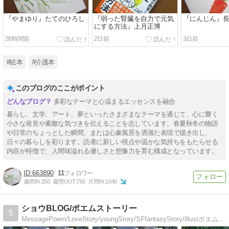
『やまゆり』たてのひろし
『弱った腎臓を自力で元気
『にんじん』
にする方法』上月正博
26時間前
2日前
3日前
#絵本
#介護本
このブログのここがポイント
多彩なテーマと心温まるエッセンスを融合
暮らし、文学、アート、夢といったさまざまなテーマを通じて、心に響く
小さな発見や素敵な気づきを伝えることを志しています。春夏秋冬の物語
や日常のちょっとした瞬間、または心象風景を洒落た表現で描き出し、
日々の暮らしを彩ります。読者に新しい視点や温かな気持ちをもたらせる
内容が特徴で、人間味溢れる優しさと想像力を育む構成となっています。
663890
11
週間IN:
250
週間OUT:
750
月間IN:
1040
ショウBLOG/ポエムストーリー
5
MessagePoem/LoveStory/youngStory/SFfantasyStory/illustポエム恋愛学園ファンタジーミステリー小説イラスト