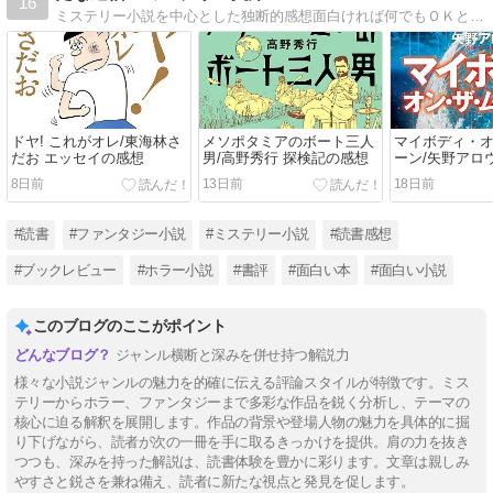
16
ミステリー小説を中心とした独断的感想面白ければ何でもＯＫというのが信条。
ドヤ! これがオレ/東海林さ
メソポタミアのボート三人
マイボディ・
だお エッセイの感想
男/高野秀行 探検記の感想
ーン/矢野アロウ
感想
8日前
13日前
18日前
#読書
#ファンタジー小説
#ミステリー小説
#読書感想
#ブックレビュー
#ホラー小説
#書評
#面白い本
#面白い小説
このブログのここがポイント
ジャンル横断と深みを併せ持つ解説力
様々な小説ジャンルの魅力を的確に伝える評論スタイルが特徴です。ミス
テリーからホラー、ファンタジーまで多彩な作品を鋭く分析し、テーマの
核心に迫る解釈を展開します。作品の背景や登場人物の魅力を具体的に掘
り下げながら、読者が次の一冊を手に取るきっかけを提供。肩の力を抜き
つつも、深みを持った解説は、読書体験を豊かに彩ります。文章は親しみ
やすさと鋭さを兼ね備え、読者に新たな視点と発見を促します。