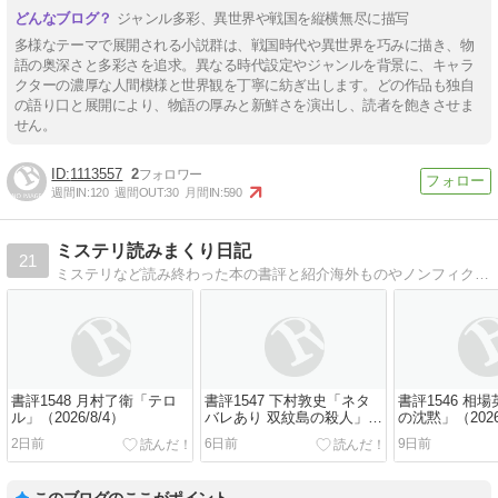
ジャンル多彩、異世界や戦国を縦横無尽に描写
多様なテーマで展開される小説群は、戦国時代や異世界を巧みに描き、物
語の奥深さと多彩さを追求。異なる時代設定やジャンルを背景に、キャラ
クターの濃厚な人間模様と世界観を丁寧に紡ぎ出します。どの作品も独自
の語り口と展開により、物語の厚みと新鮮さを演出し、読者を飽きさせま
せん。
1113557
2
週間IN:
120
週間OUT:
30
月間IN:
590
ミステリ読みまくり日記
21
ミステリなど読み終わった本の書評と紹介海外ものやノンフィクションも混ぜこぜで
書評1548 月村了衛「テロ
書評1547 下村敦史「ネタ
書評1546 相
ル」（2026/8/4）
バレあり 双紋島の殺人」
の沈黙」（2026/
（2026/7/31）
2日前
6日前
9日前
このブログのここがポイント