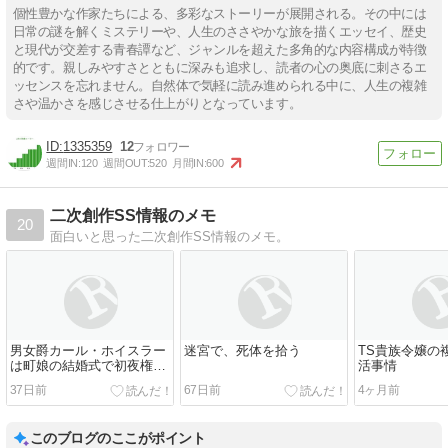
個性豊かな作家たちによる、多彩なストーリーが展開される。その中には
日常の謎を解くミステリーや、人生のささやかな旅を描くエッセイ、歴史
と現代が交差する青春譚など、ジャンルを超えた多角的な内容構成が特徴
的です。親しみやすさとともに深みも追求し、読者の心の奥底に刺さるエ
ッセンスを忘れません。自然体で気軽に読み進められる中に、人生の複雑
さや温かさを感じさせる仕上がりとなっています。
1335359
12
週間IN:
120
週間OUT:
520
月間IN:
600
二次創作SS情報のメモ
20
面白いと思った二次創作SS情報のメモ。
男女爵カール・ホイスラー
迷宮で、死体を拾う
TS貴族令嬢の
は町娘の結婚式で初夜権を
活事情
行使さる
37日前
67日前
4ヶ月前
このブログのここがポイント