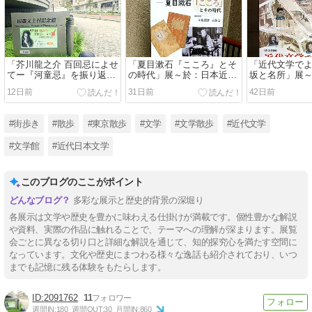
「芥川龍之介 百回忌によせ
「夏目漱石『こころ』とそ
「近代文学でよ
てー『河童忌』を振り返る
の時代」展～於：日本近代
坂と名所」展
ー」展～於：田端文士村記
文学館
記念館
12日前
31日前
42日前
念館
#街歩き
#散歩
#東京散歩
#文学
#文学散歩
#近代文学
#文学館
#近代日本文学
このブログのここがポイント
多彩な展示と歴史的背景の深堀り
各展示は文学や歴史を豊かに味わえる仕掛けが満載です。個性豊かな解説
や資料、実際の作品に触れることで、テーマへの理解が深まります。展覧
会ごとに異なる切り口と詳細な解説を通じて、知的探究心を満たす空間に
なっています。文化や歴史にまつわる様々な逸話も紹介されており、いつ
までも記憶に残る体験をもたらします。
2091762
11
週間IN:
180
週間OUT:
30
月間IN:
860