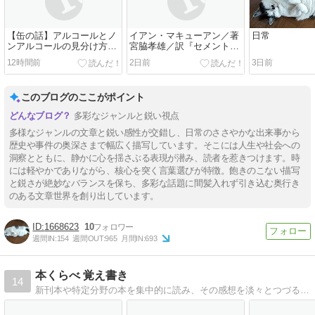
【缶の話】アルコールとノ
イアン・マキューアン／著
日常
ンアルコールの見分け方
宮脇孝雄／訳『セメント・
【コンビニ等で】
ガーデン』読了
12時間前
2日前
3日前
このブログのここがポイント
多彩なジャンルと鋭い視点
多様なジャンルの文章と鋭い感性が交錯し、日常のささやかな出来事から
歴史や事件の奥深さまで幅広く描写しています。そこには人生や社会への
洞察とともに、静かに心を揺さぶる表現が潜み、読者を惹きつけます。時
には軽やかでありながら、核心を突く言葉選びが特徴。飽きのこない描写
と鋭さが絶妙なバランスを保ち、多彩な話題に間髪入れず引き込む奥行き
のある文章世界を創り出しています。
1668623
10
週間IN:
154
週間OUT:
965
月間IN:
693
本くらべ 覚え書き
14
新刊本や特定分野の本を集中的に読み、その感想を淡々とつづるという 自分向け書評とも言えるブログです。その本の特色をメインに記録します。