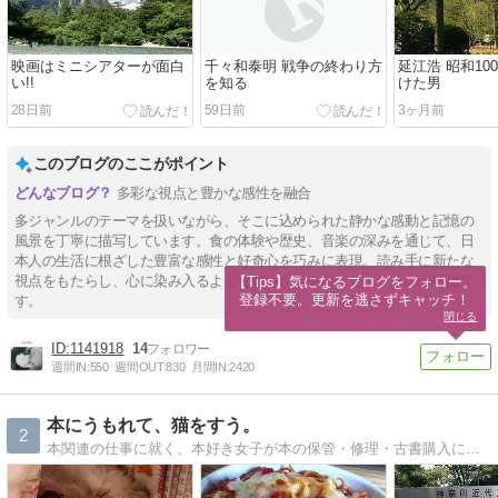
映画はミニシアターが面白
千々和泰明 戦争の終わり方
延江浩 昭和10
い!!
を知る
けた男
28日前
59日前
3ヶ月前
このブログのここがポイント
多彩な視点と豊かな感性を融合
多ジャンルのテーマを扱いながら、そこに込められた静かな感動と記憶の
風景を丁寧に描写しています。食の体験や歴史、音楽の深みを通じて、日
本人の生活に根ざした豊富な感性と好奇心を巧みに表現。読み手に新たな
視点をもたらし、心に染み入るような鮮やかさを持たせているのが特徴で
【Tips】気になるブログをフォロー。

登録不要。更新を逃さずキャッチ！
す。
閉じる
1141918
14
週間IN:
550
週間OUT:
830
月間IN:
2420
本にうもれて、猫をすう。
2
本関連の仕事に就く、本好き女子が本の保管・修理・古書購入について語ったり、 実家の3匹の愛猫との暮らし・付き合い方について語ったりするブログ。 時々、自分のことを語ったりもする。