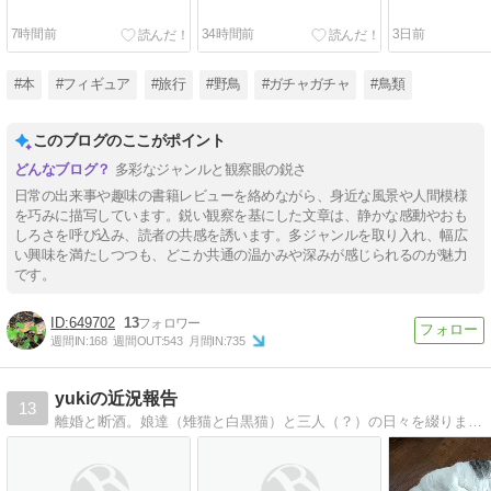
7時間前
34時間前
3日前
#本
#フィギュア
#旅行
#野鳥
#ガチャガチャ
#鳥類
このブログのここがポイント
多彩なジャンルと観察眼の鋭さ
日常の出来事や趣味の書籍レビューを絡めながら、身近な風景や人間模様
を巧みに描写しています。鋭い観察を基にした文章は、静かな感動やおも
しろさを呼び込み、読者の共感を誘います。多ジャンルを取り入れ、幅広
い興味を満たしつつも、どこか共通の温かみや深みが感じられるのが魅力
です。
649702
13
週間IN:
168
週間OUT:
543
月間IN:
735
yukiの近況報告
13
離婚と断酒。娘達（雉猫と白黒猫）と三人（？）の日々を綴ります。ロックと読書好き。でも酒と煙草をやらないストレート・エッジです。