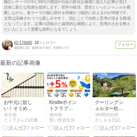
幅広いテーマの中に時代の潮流や社会の変化を緻密に捉えた記事が並び、
読者に新たな視座を提供します。哲学や経済、歴史といったジャンルを横
断しながら、各テーマの核心部分を明確かつ端的に伝えるのが特徴です。
文章は洗練されつつも親しみやすく、読むことで自然と思考が深まる構成
となっています。記事の詳細さと論理的な展開により、思考の土台を整え
たい人にとって貴重な資料となるでしょう。
176005
22
週間IN:
220
週間OUT:
460
月間IN:
770
最新の記事画像
お中元に欲し
Kindleポイン
クーリングシ
い！そうめん
トクラブ
ェルター松山
20%OFF！野
(Beta)開始！
市考古館 今年
32分前
36分前
1時間20分前
とく子さんの読書録。
賢い投資生活
さしもも日記
菜スープも
最大+5％の
最後の古代蓮
31%OFF！
Amazonポイ
ント還元、