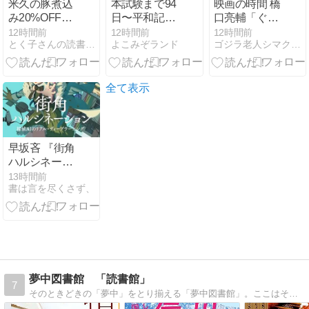
米久の豚煮込
本試験まで94
映画の時間 橋
み20%OFFか
日〜平和記念
口亮輔「ぐる
らの最大500
日に見ておき
りのこと」シ
12時間前
12時間前
12時間前
とく子さんの読書録。
よこみぞランド
ゴジラ老人シマクマ君の日々
円引きクーポ
たい過去問
ネリーブル神
ン！
戸no402
全て表示
早坂吝 『街角
ハルシネーシ
ョン 探偵AIの
13時間前
書は言を尽くさず、
リアル・ディ
ープラーニン
グ』
夢中図書館 「読書館」
7
そのときどきの「夢中」をとり揃える「夢中図書館」。ここはそのなかでも、読書に関する「夢中」を集めた「読書館」です。Welcome to the ’Books'…