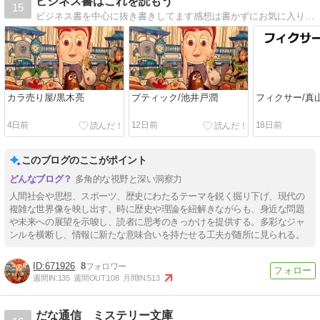
ビジネス書はこれを読もう
15
ビジネス書を中心に抜き書きしてます感想は書かずにお気に入りを抜き出しました感想は書かずにお気に入りを抜き出しました
カラ売り屋/黒木亮
ブティック/池井戸潤
フィクサー/真
4日前
12日前
18日前
このブログのここがポイント
多角的な視野と深い洞察力
人間社会や思想、スポーツ、歴史にわたるテーマを鋭く掘り下げ、現代の
複雑な世界像を映し出す。時に歴史や理論を紐解きながらも、身近な問題
や未来への展望を示唆し、読者に思考のきっかけを提供する。多彩なジャ
ンルを横断し、情報に新たな意味合いを持たせる工夫が随所に見られる。
671926
8
週間IN:
135
週間OUT:
108
月間IN:
513
だな通信 ミステリー文庫