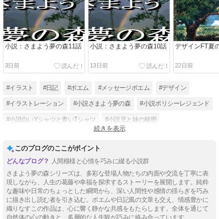
小説：さまよう夢の森11話
小説：さまよう夢の森10話
デザインFT夏
3日前
13日前
22日前
#イラスト
#日記
#ポエム
#メッセージポエム
#デザイン
#イラストレーション
#小説さまよう夢の森
#小説ポリシーレジェンド
#小説白いYシャツと青いTシャツ
#小説兄と妹の秘密
続きを表示
#小説チューリップスシスター
#デザインFT
このブログのここがポイント
人間模様と心情を巧みに綴る小説群
さまよう夢の森シリーズは、多彩な登場人物たちの内面や交流を丁寧に表
現しながら、人生の葛藤や幸福を探求するストーリーを展開します。純粋
な趣味や日常のちょっとした瞬間から、深い人間性や感情の揺らぎを巧み
に描き出し読む者を引き込む。ポエムや日記風の文章も交え、情感豊かに
織りなすこの作品は、心に響く静かな共感をもたらします。全体を通じて
自然体の心の動きと、多層的な人生観が巧みに絡み合っています。