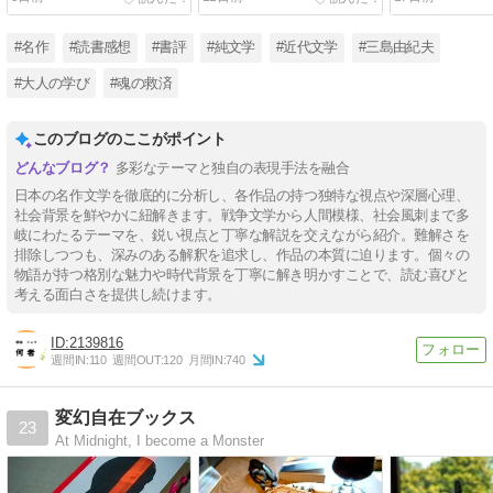
な悲劇
#名作
#読書感想
#書評
#純文学
#近代文学
#三島由紀夫
#大人の学び
#魂の救済
このブログのここがポイント
多彩なテーマと独自の表現手法を融合
日本の名作文学を徹底的に分析し、各作品の持つ独特な視点や深層心理、
社会背景を鮮やかに紐解きます。戦争文学から人間模様、社会風刺まで多
岐にわたるテーマを、鋭い視点と丁寧な解説を交えながら紹介。難解さを
排除しつつも、深みのある解釈を追求し、作品の本質に迫ります。個々の
物語が持つ格別な魅力や時代背景を丁寧に解き明かすことで、読む喜びと
考える面白さを提供し続けます。
2139816
週間IN:
110
週間OUT:
120
月間IN:
740
変幻自在ブックス
23
At Midnight, I become a Monster