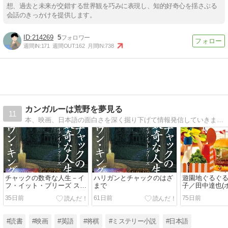
想、過去と未来が交錯する世界観を巧みに表現し、知的好奇心を揺さぶる
会話のきっかけを提供します。
214269
5
週間IN:
171
週間OUT:
162
月間IN:
738
カンガルーは荒野を夢見る
11
本、映画、日本語の面白さを深く掘り下げて情報発信していきます。
チャックの数奇な人生－イ
ハリガンとチャックのはざ
遊園地ぐるぐる
フ・イット・ブリーズ ステ
まで
子／田中達也(
ィーブン・キング(文藝春
35日前
61日前
75日前
秋)
#読書
#映画
#英語
#将棋
#ミステリー小説
#日本語