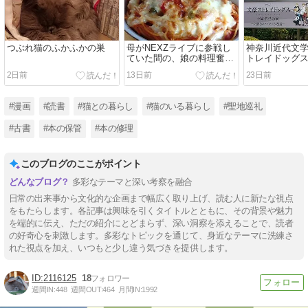
つぶれ猫のふかふかの巣
母がNEXZライブに参戦し
神奈川近代文学
ていた間の、娘の料理奮闘
トレイドッグス
記
夏）
2日前
13日前
23日前
#漫画
#読書
#猫との暮らし
#猫のいる暮らし
#聖地巡礼
#古書
#本の保管
#本の修理
このブログのここがポイント
多彩なテーマと深い考察を融合
日常の出来事から文化的な企画まで幅広く取り上げ、読む人に新たな視点
をもたらします。各記事は興味を引くタイトルとともに、その背景や魅力
を端的に伝え、ただの紹介にとどまらず、深い洞察を添えることで、読者
の好奇心を刺激します。多彩なトピックを通じて、身近なテーマに洗練さ
れた視点を加え、いつもと少し違う気づきを提供します。
2116125
18
週間IN:
448
週間OUT:
464
月間IN:
1992