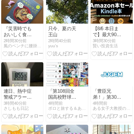
Kindle本を買
うほど翌月が
お得に | まず
はエントリ
ー！最大限活
『災害時でも
只今、夏の天
【8/6 本日ま
用するコツ
おいしく食べ
王山
で】最大90%
は？
たい!簡単「み
オフ Kindle本
2時間30分前
2時間40分前
3時間30分前
風のベンチに腰掛けて 風がページをめくる
yuu's
賢い投資生活
そ汁」&「ス
サマーセール
ープ」レシ
《第1弾》 3万
ピ』
冊以上対象！
オルカン思考
／運動脳／生
成AI導入の教
科書／超コミ
ュ力／休みベ
連日、熱中症
「第108回全
「豊臣兄
タさんの休み
警戒アラート
国高校野球選
弟！」第30回
方／金利って
本日は極めて
手権大会」開
（8月9日）あ
3時間40分前
4時間前
4時間前
なんですか？
さしもも日記
ポロと旅する＆あさちゃん。スポーツ３
ある女子大教授のつぶやき
危険
幕、ソフトバ
らすじ
ンクに優勝マ
ジック37点灯
など、8/5の〓
関連