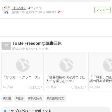
625963
4
週間IN:
130
週間OUT:
170
月間IN:
620
To Be Freedom@読書三昧
17
読んだ本をひたすらメモ。
「サッカー・グラニーズ」
「境界知能の僕が見つけた
「「戦前」の正
人生を楽しむコツ」
話の日本近現
7ヶ月前
7ヶ月前
8ヶ月前
#読書
#書評
#本の紹介
#読書感想文
このブログのここがポイント