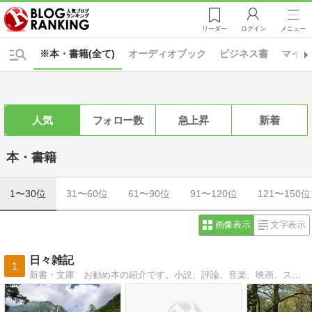
リーダー
ログイン
メニュー
※本・書籍(全て)
オーディオブック
ビジネス書
マイン
人気
フォロー数
急上昇
新着
本・書籍
1〜30位
31〜60位
61〜90位
91〜120位
121〜150位
画像表示
文字表示
日々雑記
1
新書・文庫 お勧め本の紹介です。小説、評論、音楽、映画、スポーツで人生を楽しめる本を紹介します。