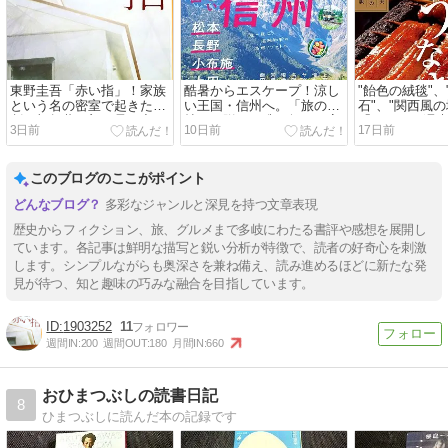
東野圭吾「赤い指」！家族
酷暑からエスケープ！涼し
"飴色の絨毯"
という名の密室で起きた悲
い王国・信州へ。「旅の手
石"、"関西風の
劇…加賀恭一郎が暴く哀し
帖」が贈る、唯一無二の高
「おとなの週
3日前
10日前
17日前
き真実とは？
原リゾート＆秘湯ガイド
ぎ大特集に喉
このブログのここがポイント
多彩なジャンルと深見を持つ文章表現
歴史からフィクション、旅、グルメまで多岐にわたる書評や感想を展開し
ています。各記事は鮮明な描写と鋭い分析が特徴で、読者の好奇心を刺激
します。シンプルながらも奥深さを兼ね備え、読み進めるほどに新たな発
見が待つ、知と趣味の巧みな融合を目指しています。
1903252
11
週間IN:
200
週間OUT:
180
月間IN:
660
おひまつぶしの読書日記
8
ひまつぶしに読んだ本の記録です