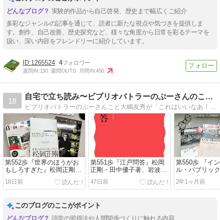
実験的作品から自己啓発、歴史まで幅広くご紹介
多彩なジャンルの記事を通じて、読者に新たな視点や気づきを提供しま
す。創作、自己改善、歴史探究など、様々な角度から日常を彩るテーマを
扱い、深い内容をフレンドリーに紹介しています。
1265524
4
週間IN:
130
週間OUT:
0
月間IN:
450
自宅で立ち読み〜ビブリオバトラーのぷーさんのこだわり選書
18
ビブリオバトラーのぷーさんこと大嶋友秀が「これはいいなあ！」と思った本だけ紹介するブログです。
第552歩『世界のほうがお
第551歩『江戸問答』松岡
第550歩 『イ
もしろすぎた』松岡正剛
正剛・田中優子著、岩波新
ル・パブリッ
著、晶文社
書
人が惹かれる
18日前
47日前
2年1ヶ月前
飯田美樹著、
このブログのここがポイント
語学の習得法や人間関係づくりに触れる内容