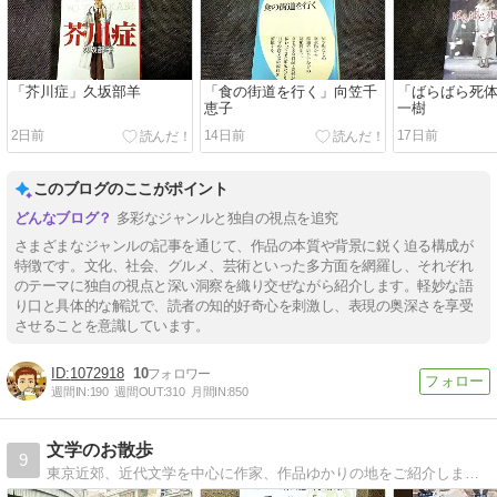
「芥川症」久坂部羊
「食の街道を行く」向笠千
「ばらばら死
恵子
一樹
2日前
14日前
17日前
このブログのここがポイント
多彩なジャンルと独自の視点を追究
さまざまなジャンルの記事を通じて、作品の本質や背景に鋭く迫る構成が
特徴です。文化、社会、グルメ、芸術といった多方面を網羅し、それぞれ
のテーマに独自の視点と深い洞察を織り交ぜながら紹介します。軽妙な語
り口と具体的な解説で、読者の知的好奇心を刺激し、表現の奥深さを享受
させることを意識しています。
1072918
10
週間IN:
190
週間OUT:
310
月間IN:
850
文学のお散歩
9
東京近郊、近代文学を中心に作家、作品ゆかりの地をご紹介します。