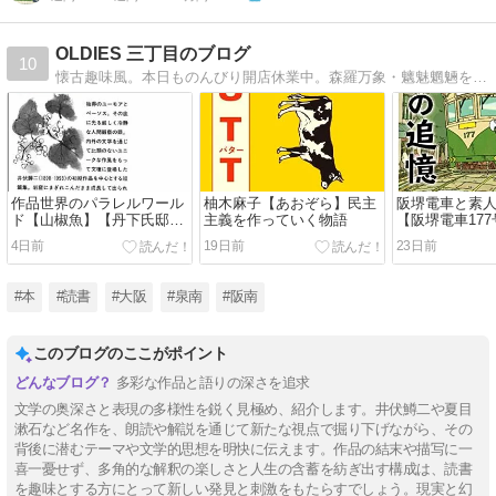
OLDIES 三丁目のブログ
10
懐古趣味風。本日ものんびり開店休業中。森羅万象・魑魅魍魎を楽しみ・考える不定期連載ウェブログです。
作品世界のパラレルワール
柚木麻子【あおぞら】民主
阪堺電車と素
ド【山椒魚】【丹下氏邸】
主義を作っていく物語
【阪堺電車17
井伏鱒二
4日前
19日前
23日前
#本
#読書
#大阪
#泉南
#阪南
このブログのここがポイント
多彩な作品と語りの深さを追求
文学の奥深さと表現の多様性を鋭く見極め、紹介します。井伏鱒二や夏目
漱石など名作を、朗読や解説を通じて新たな視点で掘り下げながら、その
背後に潜むテーマや文学的思想を明快に伝えます。作品の結末や描写に一
喜一憂せず、多角的な解釈の楽しさと人生の含蓄を紡ぎ出す構成は、読書
を趣味とする方にとって新しい発見と刺激をもたらすでしょう。現実と幻