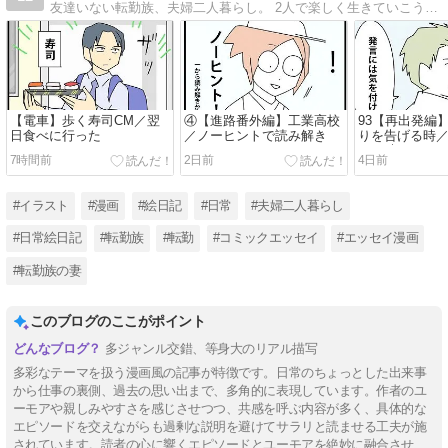
友達いない転勤族、夫婦二人暮らし。 2人で楽しく生きていこうと決めました。 日常の事など。
【電車】歩く寿司CM／翌
④【進路番外編】工業高校
93【再出発編
日食べに行った
／ノーヒントで読み解き
りを告げる時
なる時９
7時間前
2日前
4日前
#イラスト
#漫画
#絵日記
#日常
#夫婦二人暮らし
#日常絵日記
#転勤族
#転勤
#コミックエッセイ
#エッセイ漫画
#転勤族の妻
このブログのここがポイント
多ジャンル交錯、等身大のリアル描写
多彩なテーマを扱う漫画風の記事が特徴です。日常のちょっとした出来事
から仕事の裏側、過去の思い出まで、多角的に表現しています。作者のユ
ーモアや親しみやすさを感じさせつつ、共感を呼ぶ内容が多く、具体的な
エピソードを交えながらも過剰な説明を避けてサラリと読ませる工夫が施
されています。読者の心に響くエピソードとユーモアを絶妙に融合させ、