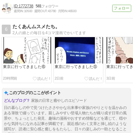
1772738
581
週間IN:
10500
週間OUT:
43780
月間IN:
46500
たくあんムスメたち。
6
2人の娘との毎日を4コマ漫画でかいてます
東京に行ってきました⑥
東京に行ってきました⑤
東京に行って
23時間前
2日前
3日前
このブログのここがポイント
家族の日常と癒やしのエピソード
日の暮らしの中で見つけたささやかな出来事や家族のやりとりを温かみの
ある筆致で綴っています。親しみやすい登場人物たちが織り成す日常の風
景や、ちょっとした発見、趣味の漫画やおすすめ情報などを通じて、穏や
かな気持ちになれる記事が満載です。親近感のわく文章と挿し絵のような
描写が、読者に安心感と癒しをもたらし、日々の楽しみの一助となること