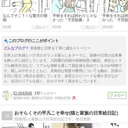
なんでそこ？！な愛犬の寝
手術をすれば終わりじゃな
手術をすれば
相
かった「子宮筋腫」３
かった「子宮
3日前
5日前
10日前
このブログのここがポイント
実体験と日常を丁寧に綴るストーリー
日本人の夫婦とパグ犬のオランダ暮らしをテーマに、医療や日常の出来事
を飾らずに紹介しています。入院費の詳細や保険制度の解説、身近なトラ
ブル解決方法など、リアルな体験を通じて親近感を高めているのが特徴で
す。親しみやすさとともに、具体的な制度や費用についても触れ、読者の
生活に役立つ視点を提供しています。多彩なエピソードを織り交ぜなが
ら、生活のリアルを鋭く、分かりやすく描き出しています。
2043548
137
週間IN:
1550
週間OUT:
10250
月間IN:
5730
おそらくその平凡こそ幸せ(猫と家族の日常絵日記）
16
黒猫2匹と家族との日常絵日記です。毎日更新