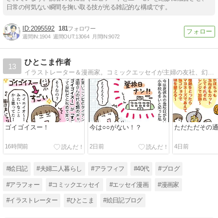
日常の何気ない瞬間を掬い取る技が光る雑記的な構成です。
2095592
181
週間IN:
1904
週間OUT:
13064
月間IN:
9072
ひとこま作者
13
イラストレーター＆漫画家。コミックエッセイが主婦の友社、幻冬舎、KADOKAWA、芳文社、イースト・プレス、ダイヤモンド社などから発売中です。
ゴイゴイスー！
今は○○がない！？
ただただその
16時間前
2日前
4日前
#絵日記
#夫婦二人暮らし
#アラフィフ
#40代
#ブログ
#アラフォー
#コミックエッセイ
#エッセイ漫画
#漫画家
#イラストレーター
#ひとこま
#絵日記ブログ