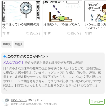
毎年使っている扇風機の変
冷感敷パッドを使ってみた
いつもと違う
化
てみたら・・
2日前
3日前
4日前
#40代
#雑談
このブログのここがポイント
身近な話題と発見を織り交ぜる多彩な趣味性
日々の小さな出来事や趣味の話題を軽快に取り上げることで、読者に新た
な視点と共感を提供しています。マグカップから掃除、買い物、趣味、家
電まで、多種多様なテーマを掘り下げながらも、シンプルな文章と親しみ
やすいトーンで飽きさせません。それぞれの記事にちりばめられたコツや
発見は、日常にちょっとした工夫と彩りを加えるきっかけとなるでしょ
う。
2077515
55
週間IN:
1230
週間OUT:
9480
月間IN:
5890