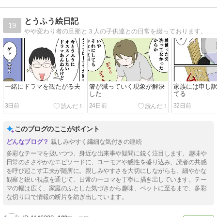
とうふう絵日記
19
やや変わり者の旦那と３人の子供達との日常を綴っております。ブログリニューアルしました。
一緒にドラマを観たがる夫
箸が減っていく現象が解決
家族には申し
した
てる
3日前
24日前
32日前
このブログのここがポイント
親しみやすく繊細な気付きの連続
多彩なテーマを扱いつつ、身近な出来事や疑問に鋭く注目します。趣味や
日常のささやかなエピソードに、ユーモアや感性を盛り込み、読者の共感
を呼び起こす工夫が随所に。親しみやすさを大切にしながらも、細やかな
観察と鋭い視点を通じて、日常の一コマを丁寧に描き出しています。テー
マの幅は広く、家庭のふとした気づきから趣味、ペットに至るまで、多彩
な切り口で情報の断片を紡ぎ出しています。