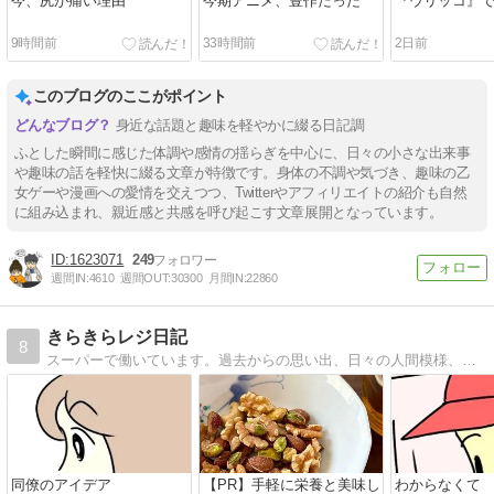
今、尻が痛い理由
今期アニメ、豊作だった
『ウリッコ』
9時間前
33時間前
2日前
このブログのここがポイント
身近な話題と趣味を軽やかに綴る日記調
ふとした瞬間に感じた体調や感情の揺らぎを中心に、日々の小さな出来事
や趣味の話を軽快に綴る文章が特徴です。身体の不調や気づき、趣味の乙
女ゲーや漫画への愛情を交えつつ、Twitterやアフィリエイトの紹介も自然
に組み込まれ、親近感と共感を呼び起こす文章展開となっています。
1623071
249
週間IN:
4610
週間OUT:
30300
月間IN:
22860
きらきらレジ日記
8
スーパーで働いています。過去からの思い出、日々の人間模様、私目線のレジあるある等を描いています。
同僚のアイデア
【PR】手軽に栄養と美味し
わからなくて