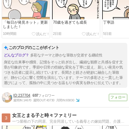
「毎日が発見ネット」更新
70歳を過ぎても成長
丁寧語
しました！
10時間前
2日前
5日前
このブログのここがポイント
多彩なテーマと静かな筆致が交差する継続性
身近な出来事や感情、記憶をそっと紡ぎ出し、繊細な観察と共感を促す文
章が印象的です。季節や日常の些細な変化を丁寧に捉え、新しい発見や気
づきを読者に提示し続けています。長閑さと鋭さが絶妙に融合した筆致
が、静かに心に響く空間を演出しています。テーマの多彩さと一貫した筆
運びによって、孤独の中に見つかる温もりや真実を静かに伝えています。
237704
697
週間IN:
14670
週間OUT:
43730
月間IN:
65830
女王とまる子と時々ファミリー
3
一つ屋根の下の同居、完全同居している義母との嫁姑問題、介護に対する嫁の愚痴メインのブログです。