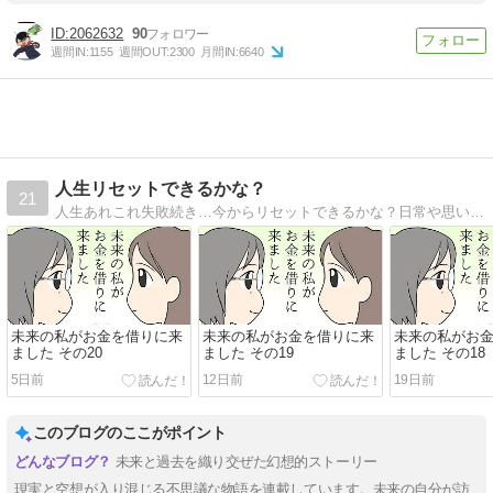
2062632
90
週間IN:
1155
週間OUT:
2300
月間IN:
6640
人生リセットできるかな？
21
人生あれこれ失敗続き…今からリセットできるかな？日常や思い出、創作、パロディ…その他もろもろ何でもありのマンガブログです。
未来の私がお金を借りに来
未来の私がお金を借りに来
未来の私がお
ました その20
ました その19
ました その18
5日前
12日前
19日前
このブログのここがポイント
未来と過去を織り交ぜた幻想的ストーリー
現実と空想が入り混じる不思議な物語を連載しています。未来の自分が訪