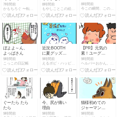
日食べに行っ
マホを初期化
8時間前
7時間前
8時間前
今この瞬間、この場所に、全宇宙が開いている♪
かもちろぐ 〜転勤族 夫婦二人暮らし〜
もやしことこの絵日記ブログ
た
したが
ぼよよ～ん、
近況:BOOTH
【PR】元気の
よっぱさん
に夏グッズを
素！ユーグレ
送りました /
ナがあれば大
9時間前
9時間前
9時間前
こっこの日記帳
えるポピ・ハッピーオタクライフ
ヘルパーおかん。介護とか、二世帯同居とかマンガ。
配信
丈夫！
ぐーたら たら
今、尻が痛い
猫様初めての
たら
理由
ジャーマンシ
ェパード①
9時間前
9時間前
9時間前