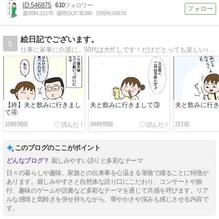
546875
610
週間IN:
12170
週間OUT:
35380
月間IN:
59370
絵日記でございます。
5
仕事に家事に介護に、50代は大忙しです！だけどとっても楽しい♪そんな日常を絵日記で書いています。
【終】夫と飲みに行きまし
夫と飲みに行きまして③
夫と飲みに行
て④
10時間前
34時間前
2日前
このブログのここがポイント
親しみやすい語りと多彩なテーマ
日々の暮らしや趣味、家族との出来事を心温まる筆致で綴ることに特徴が
あります。親しみやすさと自然体な語り口にこだわり、コンサートや旅
行、趣味のゲームや読書など多彩なテーマを通じて共感を呼びます。リア
ルな感情と気軽さを併せ持ちながら、華やかさや深みも感じさせる内容で
す。