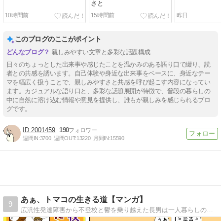
さと
10時間前
15時間前
昨日
このブログのここがポイント
親しみやすい文章と多彩な話題構成
日々のちょっとした出来事や感じたことを温かみのある語り口で綴り、読
者との共感を誘います。自己体験や身近な出来事をベースに、身近なテー
マを幅広く扱うことで、親しみやすさと共感を呼び起こす内容になってい
ます。カジュアルな語り口と、多彩な話題展開が特徴で、普段の暮らしの
中に自然に溶け込む情報や意見を提供し、誰もが親しみを感じられるブロ
グです。
2001459
190
週間IN:
3700
週間OUT:
13220
月間IN:
15590
あぁ、トマコの生きる道【マンガ】
9
広汎性発達障害から不登校と鬱を乗り越えた長男は一人暮らしの社会人二年生。ADHDを抱えた次男は社会人一年生。発達障害３兄弟を育てる母トマコの４〜１６コママンガ。