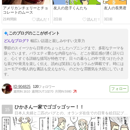
アメリカンチェリーとチョ
友人の息子くんたち
友人の長男君
コレートのムース
21時間前
2日前
3日前
このブログのここがポイント
幅広い話題と親しみやすい文章力
季節のスイーツから日常のちょっとしたハプニングまで、多彩なテーマを
扱っています。バラエティ豊かな内容ながら、どこか親近感が湧く語り口
と、心くすぐる詳細な描写が特色です。日々の暮らしの中で見つけた小さ
な喜びや発見を楽しく伝え、読めば笑顔になるコラムが満載です。時には
ユーモアや個人的な裏話も交えながら、のどかな雰囲気を大切にしていま
す。
904825
120
週間IN:
1610
週間OUT:
10270
月間IN:
5980
ひかさん一家でゴゴッゴッー！！
15
日本人夫婦と二匹のパグとの、オランダ在住での日常を絵日記ブログで描いてます。