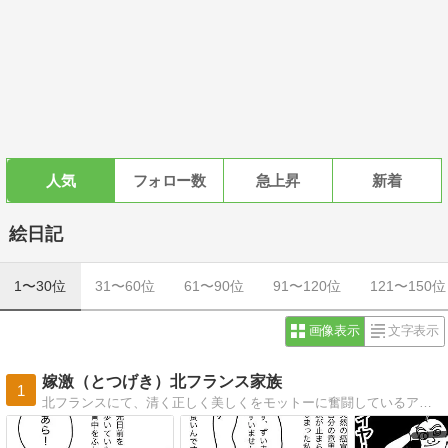
人気
フォロー数
急上昇
新着
絵日記
1〜30位
31〜60位
61〜90位
91〜120位
121〜150位
画像表示
文字表示
嫁激（とつげき）北フランス家族
1
北フランスにて、清く正しく美しくをモットーに奮闘しているアラサー母の絵日記です。