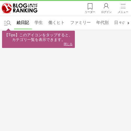
リーダー
ログイン
メニュー
絵日記
学生
働くヒト
ファミリー
年代別
日々の出
【Tips】このアイコンをタップすると、

カテゴリ一覧を表示できます。
閉じる