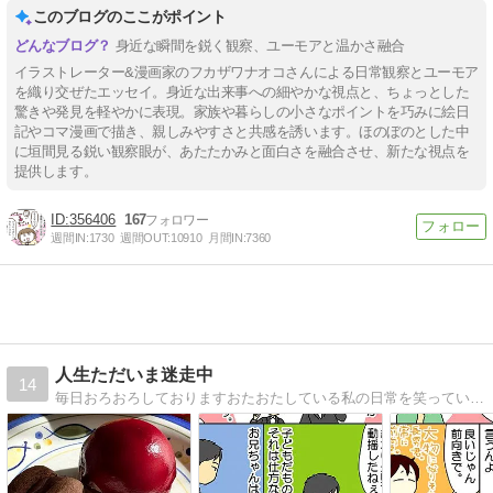
このブログのここがポイント
身近な瞬間を鋭く観察、ユーモアと温かさ融合
イラストレーター&漫画家のフカザワナオコさんによる日常観察とユーモア
を織り交ぜたエッセイ。身近な出来事への細やかな視点と、ちょっとした
驚きや発見を軽やかに表現。家族や暮らしの小さなポイントを巧みに絵日
記やコマ漫画で描き、親しみやすさと共感を誘います。ほのぼのとした中
に垣間見る鋭い観察眼が、あたたかみと面白さを融合させ、新たな視点を
提供します。
356406
167
週間IN:
1730
週間OUT:
10910
月間IN:
7360
人生ただいま迷走中
14
毎日おろおろしておりますおたおたしている私の日常を笑っていただければこれ幸い