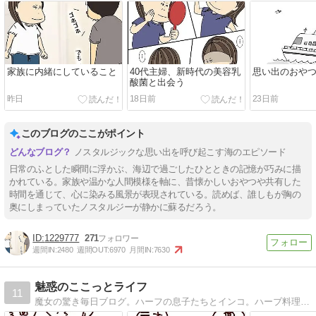
家族に内緒にしていること
40代主婦、新時代の美容乳
思い出のおや
酸菌と出会う
昨日
18日前
23日前
このブログのここがポイント
ノスタルジックな思い出を呼び起こす海のエピソード
日常のふとした瞬間に浮かぶ、海辺で過ごしたひとときの記憶が巧みに描
かれている。家族や温かな人間模様を軸に、昔懐かしいおやつや共有した
時間を通じて、心に染みる風景が表現されている。読めば、誰しもが胸の
奥にしまっていたノスタルジーが静かに蘇るだろう。
1229777
271
週間IN:
2480
週間OUT:
6970
月間IN:
7630
魅惑のここっとライフ
11
魔女の驚き毎日ブログ。ハーフの息子たちとインコ。ハーブ料理本出版しました！