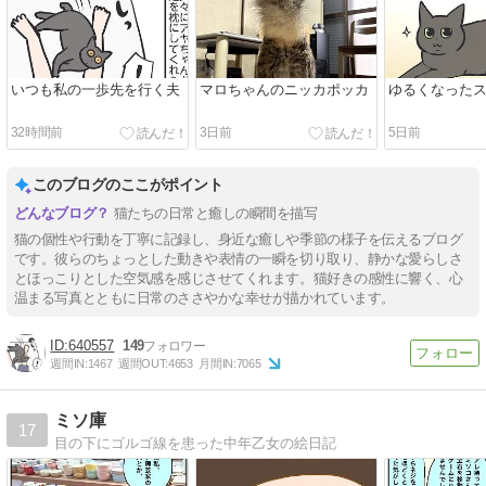
いつも私の一歩先を行く夫
マロちゃんのニッカポッカ
ゆるくなった
32時間前
3日前
5日前
このブログのここがポイント
猫たちの日常と癒しの瞬間を描写
猫の個性や行動を丁寧に記録し、身近な癒しや季節の様子を伝えるブログ
です。彼らのちょっとした動きや表情の一瞬を切り取り、静かな愛らしさ
とほっこりとした空気感を感じさせてくれます。猫好きの感性に響く、心
温まる写真とともに日常のささやかな幸せが描かれています。
640557
149
週間IN:
1467
週間OUT:
4653
月間IN:
7065
ミソ庫
17
目の下にゴルゴ線を患った中年乙女の絵日記