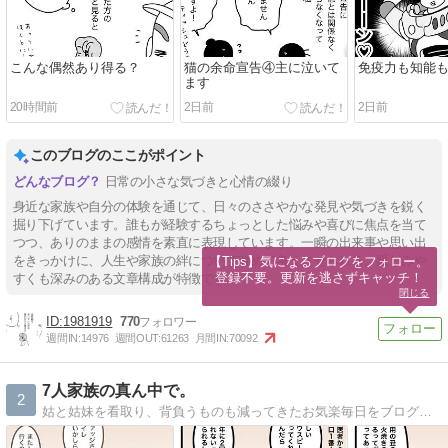
こんな偶然あり得る？
猫の余命宣告④主に泣いて
免疫力も知能
ます
20時間前
2日前
2日前
このブログのここがポイント
日常の小さな気づきと心情の綴り
身近な家族や自分の体験を通じて、日々のささやかな発見や気づきを鋭く
掘り下げています。誰もが経験するちょっとした悩みや喜びに焦点を当て
つつ、ありのままの感情を素直に表現しています。一瞬の出来事や思い出
をきっかけに、人生や家族の絆について改めて考えさせられる、親しみや
【Tips】気になるブログをフォロー。

登録不要。更新を逃さずキャッチ！
すくも深みのある文章構成が特徴です。
閉じる
1981919
770
週間IN:
14976
週間OUT:
61263
月間IN:
70092
7人家族の真ん中で。
2
姑と姑妹を看取り、背負うものも減ってきたお気楽毎日をブログで更新。心に描いた夫婦の未来予想図は思ったとおりにかなえられていくのか…？