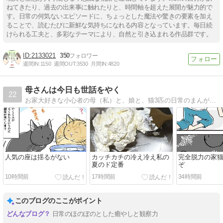
ねてきたり、過去の出来事に触れたりと、時間軸を超えた展開が魅力的で
す。日常の何気ないエピソードに、ちょっとした魔法や驚きの要素を加え
ることで、読むたびに新鮮な気持ちになれる内容となっています。毎日続
けられる工夫と、多彩なテーマにより、自然と引き込まれる作品群です。
2133021
350
週間IN:
1150
週間OUT:
3530
月間IN:
4820
母さんは今日も世話をやく
22
お家大好きな小心者の母（私）と、娘と、猫3匹の日常のまんがです。（夫もたまに…）。
人気の座は揺るがない
カッチカチの冷え冷え私の
完全脱力の家
夏のド定番
ぞ
10時間前
17時間前
34時間前
このブログのここがポイント
日常のほのぼのとした癒やしと観察力