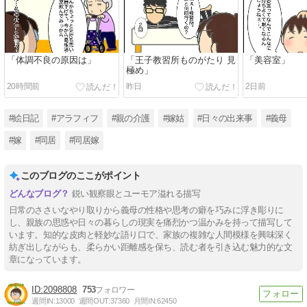
「体調不良の原因は」
「王子教習所ものがたり 見
「美容室」
極め」
20時間前
昨日
2日前
#絵日記
#アラフィフ
#親の介護
#嫁姑
#日々の出来事
#義母
#嫁
#同居
#同居嫁
このブログのここがポイント
鋭い観察眼とユーモア溢れる描写
日常のささいなやり取りから義母の性格や思考の癖を巧みに浮き彫りに
し、親族の思惑や日々の暮らしの現実を痛烈かつ温かみを持って描写して
います。知的な皮肉と軽妙な語り口で、家族の複雑な人間模様を興味深く
紡ぎ出しながらも、柔らかい距離感を保ち、読む者を引き込む魅力的な文
章になっています。
2098808
753
週間IN:
13000
週間OUT:
37360
月間IN:
62450