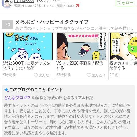
1146333
183
週間IN:
1230
週間OUT:
5230
月間IN:
3630
えるポピ・ハッピーオタクライフ
20
鳥専門のペットショップで働きながらインコと暮らして絵を描いてゲームするオタクの絵日記
近況:BOOTHに夏グッズを
VSセミ2026 不戦勝 / 配信
祝🎉カチョ、通
送りました / 配信
やる
配信やる
9時間前
33時間前
2日前
このブログのここがポイント
動物愛と家族の絆を綴るリアル日記
愛するペットとの日々や別れの瞬間を心温まる表現で綴ることに特徴があ
ります。取り乱すことなく、丁寧に思い出や感情を伝え、飼い主の深い愛
情と記憶を読者と共有します。動物との絆や大切なヒトとのお別れに向き
合う暖かなストーリーは、静かに心に響くものです。ご本人の思いが溢れ
る文章は、日々の暮らしの中で誰もが共感できる温かさと優しさを持ち、
読者に深い共感と癒やしを届けます。