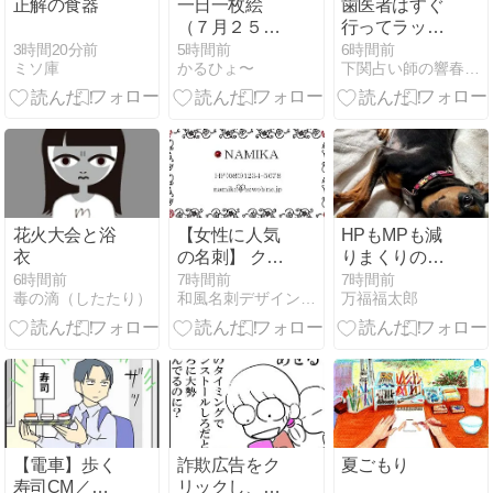
正解の食器
一日一枚絵
歯医者はすぐ
（７月２５日
行ってラッキ
分）
ー
3時間20分前
5時間前
6時間前
ミソ庫
かるひょ〜
下関占い師の響春の占い絵日記
花火大会と浴
【女性に人気
HPもMPも減
衣
の名刺】 クー
りまくりの飼
ルな女性向
い主
6時間前
7時間前
7時間前
毒の滴（したたり）
和風名刺デザインの事なら名刺広芸＆YOU
万福福太郎
け。赤×黒の
薔薇柄フレー
ム名刺
【電車】歩く
詐欺広告をク
夏ごもり
寿司CM／翌
リックし、ス