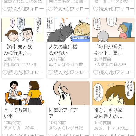
金魚とわたしの徒然
何の因果か、漫画オタ外人と結婚してしまった。
セニョリータかめのバルセロナ生活
【終】夫と飲
人気の座は揺
「毎日が発見
みに行きまし
るがない
ネット」更新
て④
しました！
10時間前
10時間前
10時間前
絵日記でございます。
母さんは今日も世話をやく
7人家族の真ん中で。
とっても嬉し
同僚のアイデ
引きこもり家
い事
ア
庭内暴力の中
学生を部屋か
10時間前
10時間前
10時間前
アメリカ 30年ダイエット失敗家族
きらきらレジ日記
あぁ、トマコの生きる道【マンガ】
ら出した話⑪