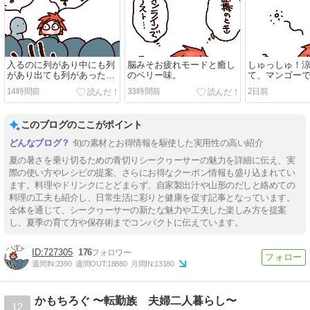
入るのに列があり中にも列
脳みそお疲れモードと癒し
しゅっしゅ！
があり出ても列があった件
のベリー味。
て、マンゴー
ｗ
14時間前
33時間前
2日前
このブログのここがポイント
旬の素材とお得情報を駆使した実用性の高い紹介
夏の暑さを乗り切るための青切りシークヮーサーの魅力を詳細に伝え、実
際の使い方やレシピの提案、さらにお得なクーポン情報も盛り込まれてい
ます。料理やドリンクにとどまらず、自家製出汁や山形のだしと絡めての
料理の工夫も紹介し、日常生活に彩りと健康を促す記事となっています。
全体を通じて、シークヮーサーの新たな魅力や工夫した楽しみ方を提案
し、夏季の育て方や保存術までコンパクトに伝えています。
727305
176
週間IN:
2390
週間OUT:
18880
月間IN:
13180
かもちろぐ 〜転勤族 夫婦二人暮らし〜
12