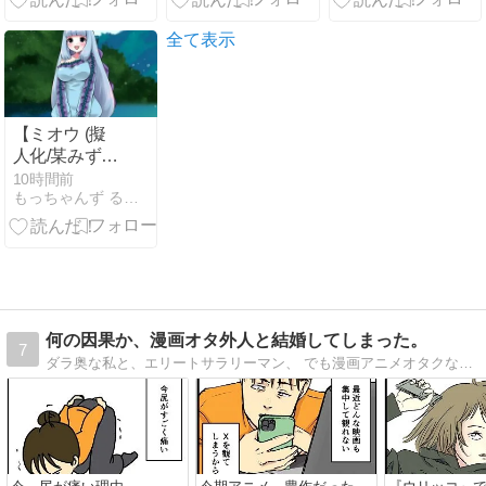
全て表示
【ミオウ (擬
人化/某みずう
お衣嚢怪物)】
10時間前
もっちゃんず る〜む
(2026/08/06
[vol.27])
何の因果か、漫画オタ外人と結婚してしまった。
7
ダラ奥な私と、エリートサラリーマン、 でも漫画アニメオタクな外国人夫との日常について、 毎日更新しています。