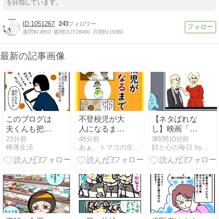
を目指しています。
1051267
243
週間IN:
4850
週間OUT:
28480
月間IN:
19380
最新の記事画像
このブログは
不登校児が大
【ネタばれな
夫くんも把握
人になるまで
し】映画「プ
してます
の話シリーズ
ラダを着た悪
23分前
48分前
3時間10分前
稀薄生活
あぁ、トマコの生きる道【マンガ】
顔と心の毎日 by表こころ
魔2」の感想
と分析【絵と
文】