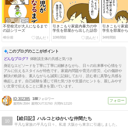
不登校児が大人になるまで
引きこもり家庭内暴力の中
引きこもり家
の話シリーズ
学生を部屋から出した話⑪
学生を部屋か
48分前
10時間前
34時間前
このブログのここがポイント
体験談主体の共感と気づき
身近なエピソードを丁寧に丁寧に紐解きながら、日々の出来事や心情をリ
アルに伝えるスタイルが特色です。家庭内問題や育児の苦労、心の傷跡や
解決の軌跡を、素人ながらも誠実に記録しており、読む者に真摯な共感を
喚起します。自己経験を通じて得た気づきや支援のヒントを、親しみやす
い文章で伝えることに重きを置いています。
302385
188
週間IN:
2584
週間OUT:
31760
月間IN:
12120
【絵日記】ハルコとゆかいな仲間たち
10
平凡な家族の平凡な日々。私達 大阪から東京に引越しました。