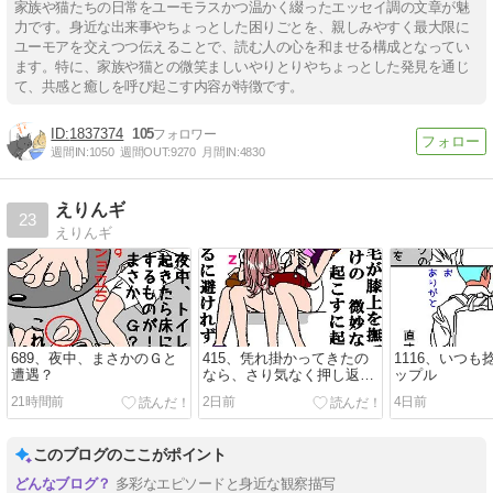
家族や猫たちの日常をユーモラスかつ温かく綴ったエッセイ調の文章が魅
力です。身近な出来事やちょっとした困りごとを、親しみやすく最大限に
ユーモアを交えつつ伝えることで、読む人の心を和ませる構成となってい
ます。特に、家族や猫との微笑ましいやりとりやちょっとした発見を通じ
て、共感と癒しを呼び起こす内容が特徴です。
1837374
105
週間IN:
1050
週間OUT:
9270
月間IN:
4830
えりんギ
23
えりんギ
689、夜中、まさかのＧと
415、凭れ掛かってきたの
1116、いつ
遭遇？
なら、さり気なく押し返し
ップル
て起こすこともできるんだ
21時間前
2日前
4日前
けど…
このブログのここがポイント
多彩なエピソードと身近な観察描写