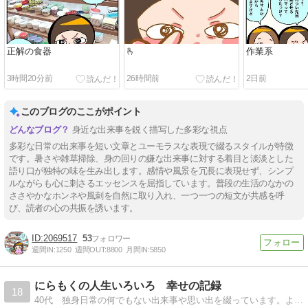
正解の食器
🫰
作業系
3時間20分前
26時間前
2日前
このブログのここがポイント
身近な出来事を鋭く描写した多彩な視点
多彩な日常の出来事を短い文章とユーモラスな表現で綴るスタイルが特徴
です。暑さや雑草掃除、身の回りの嫌な出来事に対する着目と淡淡とした
語り口が独特の味を生み出します。感情や風景を冗長に表現せず、シンプ
ルながらも心に刺さるエッセンスを屈指しています。普段の生活のなかの
ささやかなホンネや風刺を自然に取り入れ、一つ一つの短文が共感を呼
び、読者の心の共振を誘います。
2069517
53
週間IN:
1250
週間OUT:
8800
月間IN:
5850
にらもくの人生いろいろ 幸せの記録
18
40代 独身日常の何でもない出来事や思い出を綴っています。よろしくお願いいたします。