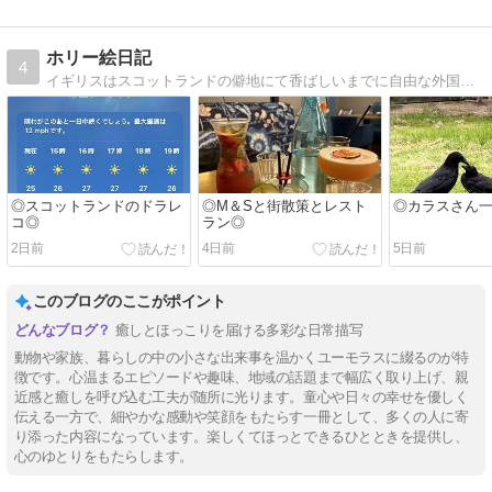
ホリー絵日記
4
イギリスはスコットランドの僻地にて香ばしいまでに自由な外国人夫と年子の娘達に振り回される日常を描いてます。
◎スコットランドのドラレ
◎M＆Sと街散策とレスト
◎カラスさん
コ◎
ラン◎
2日前
4日前
5日前
このブログのここがポイント
癒しとほっこりを届ける多彩な日常描写
動物や家族、暮らしの中の小さな出来事を温かくユーモラスに綴るのが特
徴です。心温まるエピソードや趣味、地域の話題まで幅広く取り上げ、親
近感と癒しを呼び込む工夫が随所に光ります。童心や日々の幸せを優しく
伝える一方で、細やかな感動や笑顔をもたらす一冊として、多くの人に寄
り添った内容になっています。楽しくてほっとできるひとときを提供し、
心のゆとりをもたらします。