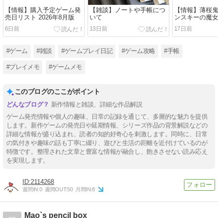
【情報】購入予定ゲーム発
【雑談】ノートや手帳につ
【情報】薄桜鬼
売日リスト 2026年8月版
いて
ンスキーの魔
6日前
13日前
17日前
#ゲーム
#雑談
#ゲームプレイ日記
#ゲーム攻略
#手帳
#プレイメモ
#ゲームメモ
このブログのここがポイント
新作情報と雑談、詳細な作品解説
ゲーム発売情報や個人の趣味、日常の記録を通じて、多層的な魅力を提供
します。新作ゲームの発売日や延期情報、シリーズ作品の背景解説などの
詳細な情報が盛り込まれ、読者の知的好奇心を刺激します。同時に、日常
の気付きや趣味の話も丁寧に綴り、遊びと生活の距離を近付けているのが
特徴です。整理された文章と豊富な情報が融合し、飽きさせない読み応え
を実現します。
2114268
週間IN:
0
週間OUT:
50
月間IN:
8
Mao`s pencil box