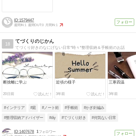
1579447
週間IN:
1
週間OUT:
0
月間IN:
1
てづくりのじかん
18
てづくり好きのなにげない日常*時々*整理収納＆手帳術のお話
断捨離に学ぶ
近頃の様子
三寒四温
20日前
3年前
3年前
#インテリア
#庭
#ノート術
#手帳術
#かぎ針編み
#整理収納アドバイザー
#diy
#てづくり好き
#何気ない日常
1407678
1