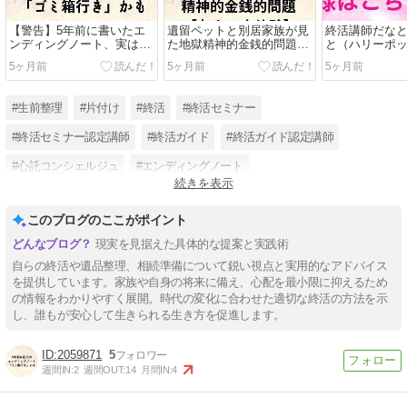
【警告】5年前に書いたエ
遺留ペットと別居家族が見
終活講師だな
ンディングノート、実は
た地獄精神的金銭的問題
と（ハリーポ
「ゴミ箱行き」かも？
【友人の実体験】
5ヶ月前
5ヶ月前
5ヶ月前
#生前整理
#片付け
#終活
#終活セミナー
#終活セミナー認定講師
#終活ガイド
#終活ガイド認定講師
#心託コンシェルジュ
#エンディングノート
続きを表示
#エンディングノート認定講師
#オンライン片付けアドバイザー
#葬儀
このブログのここがポイント
現実を見据えた具体的な提案と実践術
自らの終活や遺品整理、相続準備について鋭い視点と実用的なアドバイス
を提供しています。家族や自身の将来に備え、心配を最小限に抑えるため
の情報をわかりやすく展開。時代の変化に合わせた適切な終活の方法を示
し、誰もが安心して生きられる生き方を促進します。
2059871
5
週間IN:
2
週間OUT:
14
月間IN:
4