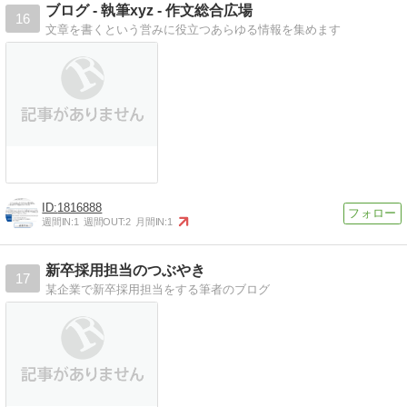
ブログ - 執筆xyz - 作文総合広場
16
文章を書くという営みに役立つあらゆる情報を集めます
1816888
週間IN:
1
週間OUT:
2
月間IN:
1
新卒採用担当のつぶやき
17
某企業で新卒採用担当をする筆者のブログ