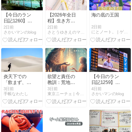
【今日のラン
【2026年全日
海の底の王国
日記1260】イ
程】生き方を
ンターバル走
整えよう。マ
2日前
2日前
2日前
にとノート。 | ゲーム中心 なんでもメモするノート
さかいマンのblog
さとうゆきえのマンダラ思考・マンダラ手帳ブログ。
で心肺強化！
ンダラチャー
_晩走ると寝
トで自己理解
るのが遅くな
を深めるオン
るから、やっ
ライン講座
ぱり朝ランが
いいかな～😅
_20260805
炎天下での
欲望と責任の
【今日のラン
「飲まず、食
教訓：荒地の
日記1259】昨
わず」の通院
魔女の名言が
日は神宮球場
3日前
3日前
4日前
手帳なわたし
東京ニーチェ | 今を生きていくのに役立つサイト
さかいマンのblog
は、本当に疲
教える大切さ
で阪神🐯の勝
れます〜
利を見届け😉
_そうして朝
ランで疲労抜
きのジョグで
す🏃
_20260803