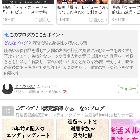
映画『トイ・ストーリー
映画『爆弾』レビュー 40代
映画『ウォーフ
5』 レビュー！スマホ時代
になった今だから刺さる。
前線』感想レビ
の「本当の友達」とは？40
犯人探しより苦しかった
すぎる戦場体
18日前
61日前
3ヶ月前
代の親世代にこそ刺さるシ
「正義を背負う大人たち」
る「戦争の正
リーズ最高の問い
の物語
このブログのここがポイント
深層心理と象徴性を巧みに表現
映画や映像作品を通じて人間の内面や社会の奥底に潜むテーマを鋭く掘り
下げています。象徴的なシーンや登場人物の背景に隠された真意を、考察
とともに詳しく解説し、表現の持つ力強さと深みを読者に伝えます。映像
の背後にある感情や社会批評を巧みに紡ぎだし、鑑賞の新たな視点を促す
内容です。
1732867
4
週間IN:
2
週間OUT:
17
月間IN:
5
ｴﾝﾃﾞｨﾝｸﾞﾉｰﾄ認定講師 かぁーなのブログ
15
終活協議会認定★エンディングノート認定講師★終活セミナー認定講師★終活ガイド認定講師★心託コンシェルジュ（オンライン片付けアドバイザー勉強中♪）の かぁーなです☆お役立ち情報満載♪