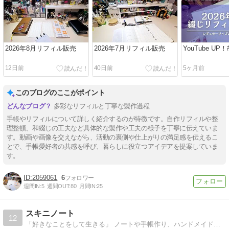
2026年8月リフィル販売
2026年7月リフィル販売
YouTube UP！
12日前
40日前
5ヶ月前
このブログのここがポイント
多彩なリフィルと丁寧な製作過程
手帳やリフィルについて詳しく紹介するのが特徴です。自作リフィルや整
理整頓、和綴じの工夫など具体的な製作や工夫の様子を丁寧に伝えていま
す。動画や画像を交えながら、活動の裏側や仕上がりの満足感を伝えるこ
とで、手帳愛好者の共感を呼び、暮らしに役立つアイデアを提案していま
す。
2059061
6
週間IN:
5
週間OUT:
80
月間IN:
25
スキニノート
12
「好きなことをして生きる」 ノートや手帳作り、ハンドメイド、暮らしにまつわる情報などを紹介しています。