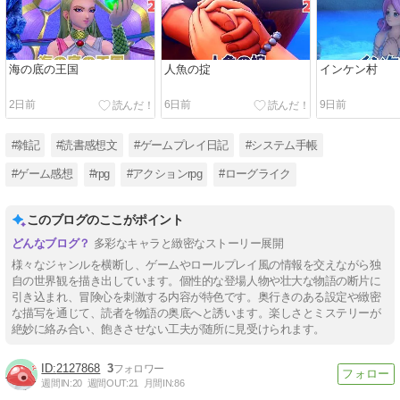
海の底の王国
人魚の掟
インケン村
2日前
6日前
9日前
#雑記
#読書感想文
#ゲームプレイ日記
#システム手帳
#ゲーム感想
#rpg
#アクションrpg
#ローグライク
このブログのここがポイント
多彩なキャラと緻密なストーリー展開
様々なジャンルを横断し、ゲームやロールプレイ風の情報を交えながら独
自の世界観を描き出しています。個性的な登場人物や壮大な物語の断片に
引き込まれ、冒険心を刺激する内容が特色です。奥行きのある設定や緻密
な描写を通じて、読者を物語の奥底へと誘います。楽しさとミステリーが
絶妙に絡み合い、飽きさせない工夫が随所に見受けられます。
2127868
3
週間IN:
20
週間OUT:
21
月間IN:
86