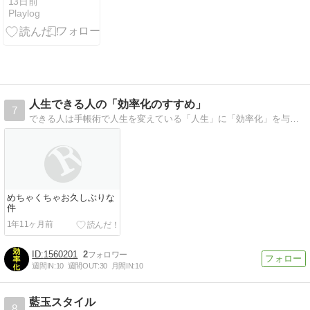
いて
13日前
Playlog
人生できる人の「効率化のすすめ」
7
できる人は手帳術で人生を変えている「人生」に「効率化」を与えると、時間が10倍になる。効率化で人生を得しましょう。
めちゃくちゃお久しぶりな
件
1年11ヶ月前
1560201
2
週間IN:
10
週間OUT:
30
月間IN:
10
藍玉スタイル
8