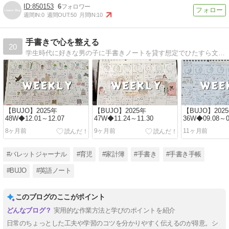
850153
6
週間IN:
0
週間OUT:
50
月間IN:
10
手書きで心を整える
20
学生時代に好きな男の子に手書きノートを貸す想定でひたすら文字練習をし続けたら、今ではお仕事になっていました。ちなみにノートを貸すことは一度もありませんでした。
【BUJO】2025年
【BUJO】2025年
【BUJO】202
48W◆12.01～12.07
47W◆11.24～11.30
36W◆09.08～0
8ヶ月前
9ヶ月前
11ヶ月前
#バレットジャーナル
#育児
#家計簿
#手書き
#手書き手帳
#BUJO
#英語ノート
このブログのここがポイント
実用的な作業方法と学びのポイントを紹介
日常のちょっとした工夫や学習のコツを分かりやすく伝えるのが得意。シ