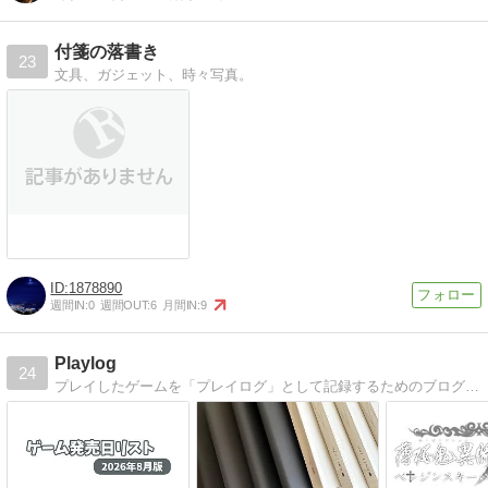
付箋の落書き
23
文具、ガジェット、時々写真。
1878890
週間IN:
0
週間OUT:
6
月間IN:
9
Playlog
24
プレイしたゲームを「プレイログ」として記録するためのブログです。好きなのはJRPGと乙女ゲーム。ただ遊ぶだけではなく、プレイを記録する事で備忘と実績にしたいと考えて記事を書いています。手帳も好きなので手帳筆記方法を記録したりもしています。