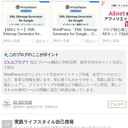
【404エラー】XML
WordPress「XML Sitemap
ブログ初心者
Sitemap Generator for
Generator for Google」の導
A8ネットで始
Googleをダウングレードす
入、設定について（エラー
エイト
2年5ヶ月前
2年5ヶ月前
2年5ヶ月前
る方法
対策）
このブログのここがポイント
役立つツール解説とSNS活用、操作方法やポイントを詳し
く紹介
WordPressのダウングレード方法やサイトマップ作成、在宅ワークのコツ
など、多彩な情報を扱います。初心者でもわかりやすく、実践に役立つ知
識をシェアし、クリエイティブや副業などの幅広いニーズに対応。新しい
スキルや便利ツールの理解に役立つ内容が揃っています。
2027638
週間IN:
5
週間OUT:
45
月間IN:
10
実践ライフスタイル自己啓発
13
ライフスタイルの自己啓発を実践するために役立つブログ