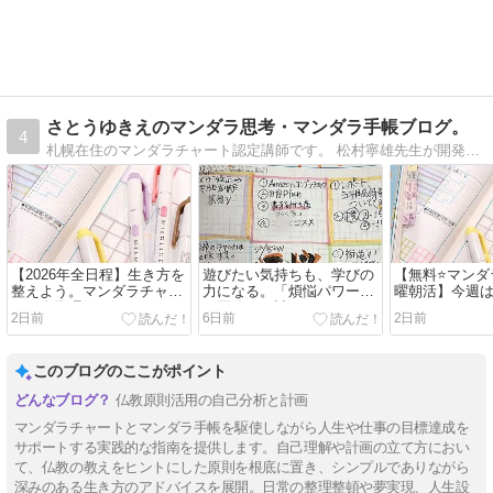
さとうゆきえのマンダラ思考・マンダラ手帳ブログ。
4
札幌在住のマンダラチャート認定講師です。 松村寧雄先生が開発されたマンダラ思考とマンダラ手帳を日々の生活に活かしていくために試してみて、改善してみて、お伝え…
【2026年全日程】生き方を
遊びたい気持ちも、学びの
【無料⭐️マン
整えよう。マンダラチャー
力になる。「煩悩パワー」
曜朝活】今週は
トで自己理解を深めるオン
で夏休みを計画してみ
(日)になりま
2日前
6日前
2日前
ライン講座
た！！
なく！
このブログのここがポイント
仏教原則活用の自己分析と計画
マンダラチャートとマンダラ手帳を駆使しながら人生や仕事の目標達成を
サポートする実践的な指南を提供します。自己理解や計画の立て方におい
て、仏教の教えをヒントにした原則を根底に置き、シンプルでありながら
深みのある生き方のアドバイスを展開。日常の整理整頓や夢実現、人生設