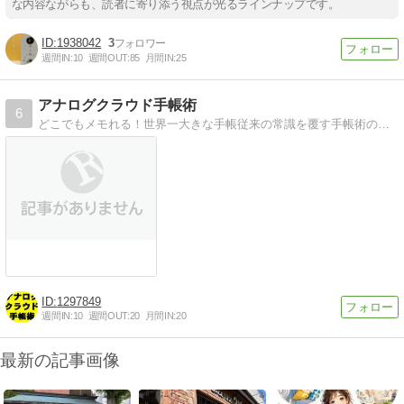
な内容ながらも、読者に寄り添う視点が光るラインナップです。
1938042
3
週間IN:
10
週間OUT:
85
月間IN:
25
アナログクラウド手帳術
6
どこでもメモれる！世界一大きな手帳従来の常識を覆す手帳術の仕組み！手帳の大切な機能を手帳１０原則として初めて明示
1297849
週間IN:
10
週間OUT:
20
月間IN:
20
最新の記事画像