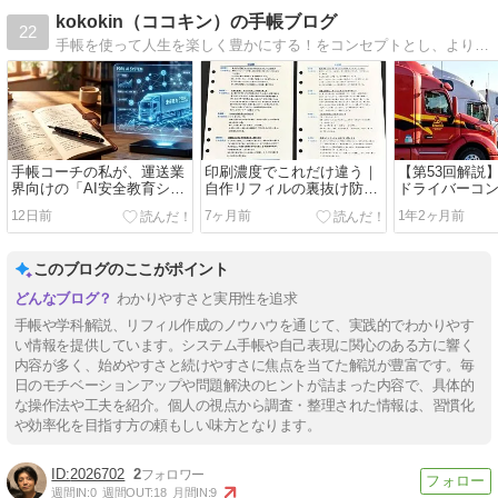
kokokin（ココキン）の手帳ブログ
22
手帳を使って人生を楽しく豊かにする！をコンセプトとし、より良い毎日・充実した日々を送るための手帳術や手帳活用法、自作リフィルなどを紹介しています。【日本手帳マネージメント協会】認定コーチ
手帳コーチの私が、運送業
印刷濃度でこれだけ違う｜
【第53回解説
界向けの「AI安全教育シス
自作リフィルの裏抜け防止
ドライバーコ
テム」を作った理由
対策
科問題から見
12日前
7ヶ月前
1年2ヶ月前
本力
このブログのここがポイント
わかりやすさと実用性を追求
手帳や学科解説、リフィル作成のノウハウを通じて、実践的でわかりやす
い情報を提供しています。システム手帳や自己表現に関心のある方に響く
内容が多く、始めやすさと続けやすさに焦点を当てた解説が豊富です。毎
日のモチベーションアップや問題解決のヒントが詰まった内容で、具体的
な操作法や工夫を紹介。個人の視点から調査・整理された情報は、習慣化
や効率化を目指す方の頼もしい味方となります。
2026702
2
週間IN:
0
週間OUT:
18
月間IN:
9