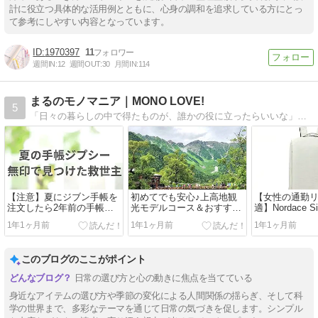
計に役立つ具体的な活用例とともに、心身の調和を追求している方にとっ
て参考にしやすい内容となっています。
1970397
11
週間IN:
12
週間OUT:
30
月間IN:
114
まるのモノマニア｜MONO LOVE!
5
「日々の暮らしの中で得たものが、誰かの役に立ったらいいな」をモットーに。シンプルライフを目指して奮闘中。
【注意】夏にジブン手帳を
初めてでも安心♪上高地観
【女性の通勤
注文したら2年前の手帳だ
光モデルコース＆おすすめ
適】Nordace Si
った話と、無印で見つけた
カフェ
レビュー｜軽
1年1ヶ月前
1年1ヶ月前
1年1ヶ月前
救世主
れ・多機能リ
このブログのここがポイント
日常の選び方と心の動きに焦点を当てている
身近なアイテムの選び方や季節の変化による人間関係の揺らぎ、そして科
学の世界まで、多彩なテーマを通じて日常の気づきを促します。シンプル