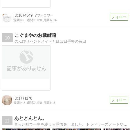
1674549
7
週間IN:
8
週間OUT:
0
月間IN:
24
こぐまやのお裁縫箱
10
のんびりハンドメイドとほぼ日手帳の毎日
1771178
週間IN:
8
週間OUT:
0
月間IN:
8
あととんとん。
11
育った町で一生を終える覚悟をしました。トラベラーズノートやシステム手帳などの日記･手帳の使い方や日々の雑談など。