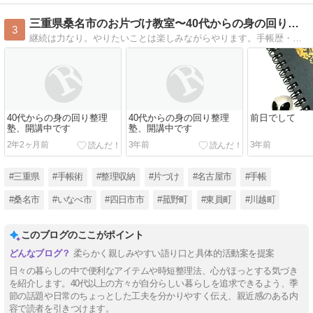
三重県桑名市のお片づけ教室〜40代からの身の回り整理塾
3
継続は力なり。やりたいことは楽しみながらやります。手帳歴・日記歴36年。ブログは365日更新しています。
40代からの身の回り整理
40代からの身の回り整理
前日でして
塾、開講中です
塾、開講中です
2年2ヶ月前
3年前
3年前
#三重県
#手帳術
#整理収納
#片づけ
#名古屋市
#手帳
#桑名市
#いなべ市
#四日市市
#菰野町
#東員町
#川越町
このブログのここがポイント
柔らかく親しみやすい語り口と具体的活動案を提案
日々の暮らしの中で便利なアイテムや時短整理法、心がほっとする気づき
を紹介します。40代以上の方々が自分らしい暮らしを追求できるよう、季
節の話題や日常のちょっとした工夫を分かりやすく伝え、親近感のある内
容で読者を引きつけます。