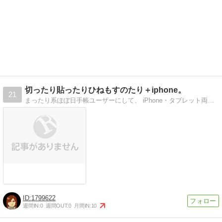
切ったり貼ったりひねもすのたり＋iphone。
21
まったり系ほぼ日手帳ユーザーにして、 iPhone・タブレット両刀使い。 ５歳の孫ちゃんを溺愛する電脳ばぁば。 実両親と義両親の４人を介護中。
1799622
週間IN:
0
週間OUT:
0
月間IN:
10