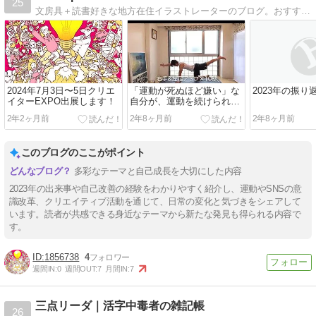
25
文房具＋読書好きな地方在住イラストレーターのブログ。おすすめの文房具とおすすめの本を、イラストや写真付きでご紹介。
2024年7月3日〜5日クリエ
「運動が死ぬほど嫌い」な
2023年の振
イターEXPO出展します！
自分が、運動を続けられる
ようになるまで
2年2ヶ月前
2年8ヶ月前
2年8ヶ月前
このブログのここがポイント
多彩なテーマと自己成長を大切にした内容
2023年の出来事や自己改善の経験をわかりやすく紹介し、運動やSNSの意
識改革、クリエイティブ活動を通じて、日常の変化と気づきをシェアして
います。読者が共感できる身近なテーマから新たな発見も得られる内容で
す。
1856738
4
週間IN:
0
週間OUT:
7
月間IN:
7
三点リーダ｜活字中毒者の雑記帳
26