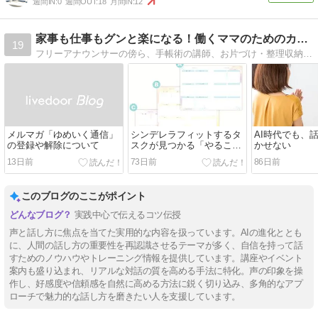
週間IN:
0
週間OUT:
18
月間IN:
12
家事も仕事もグンと楽になる！働くママのためのカルチャー教室
19
フリーアナウンサーの傍ら、手帳術の講師、お片づけ・整理収納の講師、話し方教室などの講師を務めています。
メルマガ「ゆめいく通信」
シンデレラフィットするタ
AI時代でも、
の登録や解除について
スクが見つかる「やること
かせない
シート」新発売
13日前
73日前
86日前
このブログのここがポイント
実践中心で伝えるコツ伝授
声と話し方に焦点を当てた実用的な内容を扱っています。AIの進化ととも
に、人間の話し方の重要性を再認識させるテーマが多く、自信を持って話
すためのノウハウやトレーニング情報を提供しています。講座やイベント
案内も盛り込まれ、リアルな対話の質を高める手法に特化。声の印象を操
作し、好感度や信頼感を自然に高める方法に鋭く切り込み、多角的なアプ
ローチで魅力的な話し方を磨きたい人を支援しています。