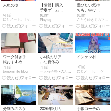
人魚の掟
【情報】購入
遊びたい気持
予定ゲーム発
ちも、学びの
売日リスト
力になる。
6日前
6日前
6日前
にとノート。 | ゲーム中心 なんでもメモするノート
Playlog
さとうゆきえのマンダラ思考・マンダラ手帳ブログ。
2026年8月版
「煩悩パワ
ー」で夏休み
を計画してみ
た！！
ワーク付き手
小4娘のリア
インケン村
帳おすすめ8
ルな夏休みス
選｜自分と向
ケジュール
9日前
7日前
7日前
にとノート。 | ゲーム中心 なんでもメモするノート
tomomi life blog
一人っ子母〜のんびり暮らしたい女の毎日感想文
き合える人気
手帳を徹底比
較
分刻みのスケ
2026年8月リ
手帳コーチの