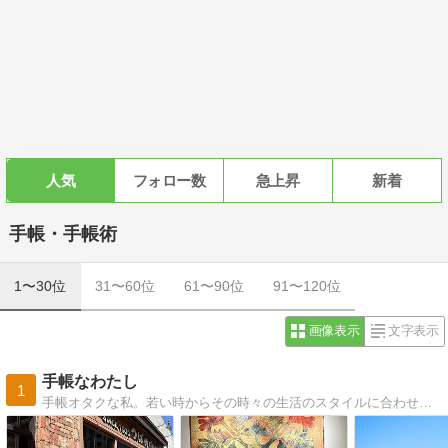
人気
フォロー数
急上昇
新着
手帳・手帳術
1〜30位
31〜60位
61〜90位
91〜120位
画像表示
文字表示
手帳なわたし
1
手帳オタクな私。若い時からその時々の生活のスタイルに合わせて手帳を選び、使い方を工夫してきました。私の今の究極をご紹介。婦人之友社「主婦日記」を中心に。