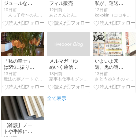
ジュールな熱
フィル販売
私が、運送業
海旅行２日目
界向けの「AI
10日前
12日前
12日前
一人っ子母〜のんびり暮らしたい女の毎日感想文
あととんとん。
kokokin（ココキン）の手帳ブログ
安全教育シス
テム」を作っ
た理由
「私の幸せ」
メルマガ「ゆ
いよいよ来
は5%に振り回
めいく通信」
週、黒の謎
されるもので
の登録や解除
へ！去年の手
13日前
13日前
13日前
魔法の夢ノートで叶えるわたしらしいライフスタイル
家事も仕事もグンと楽になる！働くママのためのカルチャー教室
さとうゆきえのマンダラ思考・マンダラ手帳ブログ。
はない
について
帳が、今年の
わたしにアド
バイスをくれ
ました。
全て表示
【雑談】ノー
トや手帳につ