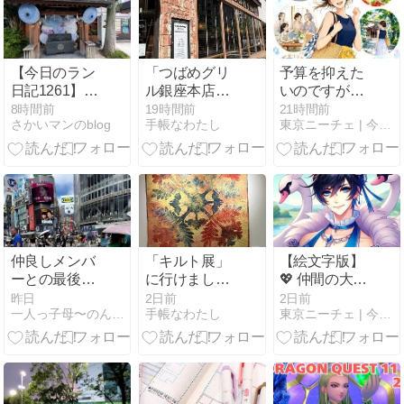
【今日のラン
「つばめグリ
予算を抑えた
日記1261】今
ル銀座本店」
いのですが、
日は朝ランで
に行きました
何かおすすめ
8時間前
19時間前
21時間前
さかいマンのblog
手帳なわたし
東京ニーチェ | 今を生きていくのに役立つサイト
閾値走！_暑
の過ごし方は
さも戻り、も
ありますか？
ぅバテバテで
(お盆休みの過
した💦
ごし方)
_20260807
仲良しメンバ
「キルト展」
【絵文字版】
ーとの最後の
に行けまし
💖 仲間の大切
演技
た！
さ！ ボン・ク
昨日
2日前
2日前
一人っ子母〜のんびり暮らしたい女の毎日感想文
手帳なわたし
東京ニーチェ | 今を生きていくのに役立つサイト
レーの「友達
だからよう
っ!!!!」から学
ぶ