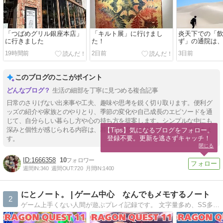
「つばめグリル銀座本店」
「キルト展」に行けまし
炎天下での「
に行きました
た！
ず」の通院は
ます〜
19時間前
2日前
3日前
このブログのここがポイント
生活の細部を丁寧に見つめる複合記事
日常のさりげない出来事や工夫、趣味や思考を鋭く切り取ります。便利グ
ッズの紹介や家族とのやりとり、季節の変化や自己成長のエピソードを通
じて、自分らしい暮らし方や心の持ち方を提案します。シンプルな中にも
深みと個性が感じられる内容は、暮らしを豊かに彩るヒントとして響きま
【Tips】気になるブログをフォロー。

登録不要。更新を逃さずキャッチ！
す。
閉じる
1666358
10
週間IN:
340
週間OUT:
720
月間IN:
1400
にとノート。 | ゲーム中心 なんでもメモするノート
2
ゲーム上手くない人間が遊ぶプレイ記録です。 文字量多め、SS多めでゆっくり書いてます。 RPG中心、MonsterHunterWorld、DQ11Sなど進行中です。