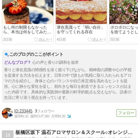
もし何の制限もなかった
潜在意識って「弱い自分」
ボロボロにな
ら、本当は何をしてみた
を守ってくれる存在
を捨てようと
い？？
2日前
4日前
5日前
このブログのここがポイント
心の声と香りの調和を追求
香りと潜在意識の関係性を深く掘り下げながら、精神面の調整や心の平穏
を促進する方法を伝えます。日常の中で誰もが気軽に取り入れられるアロ
マの力を紹介し、身体と心のバランスや自己肯定感を高めるヒントを提
供。心に静かな変化を促し、前向きな毎日を創造できるエッセンスが詰ま
った内容です。具体的な実践例や最新の科学的観点も交えながら、読者の
生活に寄り添う視点を持っています。
233445
3
週間IN:
10
週間OUT:
180
月間IN:
20
板橋区坂下 温石アロマサロン＆スクール♪オレンジムーン
18