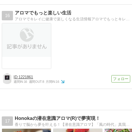
アロマでもっと楽しい生活
16
アロマでキレイに健康で楽しくなる生活情報アロマでもっとキレイに健康で、楽しく豊かになる生活情報マガジン
1221861
週間IN:
16
週間OUT:
8
月間IN:
16
Honokaの潜在意識アロマ(R)で夢実現！
17
香りで脳から夢を叶える！【潜在意識アロマ】「風の時代」真我と繋がり魂の望み叶えよう！潜在意識アロマ（R）セラピスト養成コース・NARDアロマテラピー協会アロマアドバイザー・インストラクター認定校