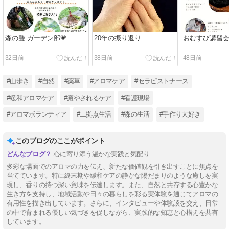
森の聲 ガーデン部💗
20年の振り返り
おむすび講習
32日前
38日前
48日前
#山歩き
#自然
#薬草
#アロマケア
#セラピストナース
#緩和アロマケア
#癒やされるケア
#看護現場
#アロマボランティア
#二拠点生活
#森の生活
#手作り大好き
このブログのここがポイント
心に寄り添う温かな実践と気配り
多彩な場面でのアロマの力を伝え、新たな価値観を引き出すことに焦点を
当てています。特に終末期や緩和ケアの静かな陽だまりのような癒しを実
現し、香りの持つ深い意味を伝達します。また、自然と共存する心豊かな
生き方を支持し、地域活動や日々の暮らしを彩る実体験を通じてアロマの
有用性を描き出しています。さらに、インタビューや体験談を交え、日常
の中で育まれる優しい気づきを促しながら、実践的な知恵と心構えを共有
しています。