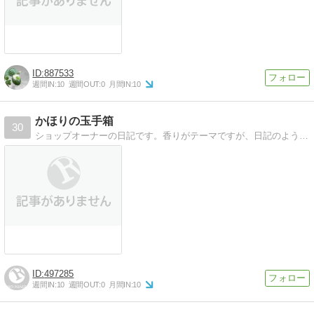
887533
週間IN:
10
週間OUT:
0
月間IN:
10
かほりの玉手箱
30
ショップオーナーの日記です。香りがテーマですが、日記のようになることが多いです。
497285
週間IN:
10
週間OUT:
0
月間IN:
10