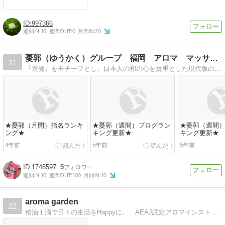
997366
週間IN:
10
週間OUT:
0
月間IN:
20
憂郭（ゆうかく）グループ 福岡 アロマ マッサージ 出張 …
21
『遊郭』をモチーフとし、日本人の和の心を貴重とした現代版の『憂郭』をイメージした店内作りとなっております。店内は、様々なストレスを感じる都会での生活を忘れさせ…
★憂郭（月間）指名ランキ
★憂郭（週間）ブログラン
★憂郭（週間
ング★
キング更新★
キング更新★
4年前
5年前
5年前
1746597
5
週間IN:
10
週間OUT:
100
月間IN:
10
aroma garden
22
精油１滴で日々の生活をHappyに。 AEAJ認定アロマインストラクター＆アロマセラピストのときめくアロマライフをご紹介します。