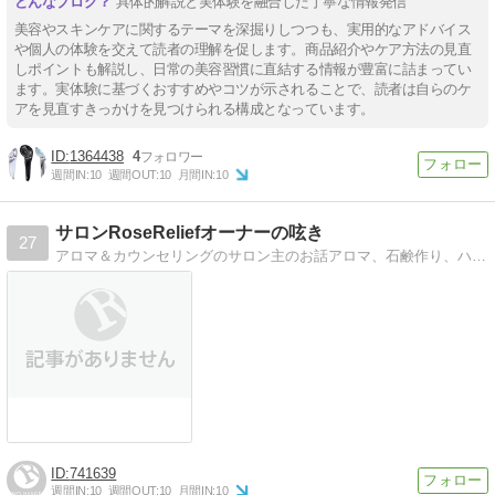
具体的解説と実体験を融合した丁寧な情報発信
美容やスキンケアに関するテーマを深掘りしつつも、実用的なアドバイス
や個人の体験を交えて読者の理解を促します。商品紹介やケア方法の見直
しポイントも解説し、日常の美容習慣に直結する情報が豊富に詰まってい
ます。実体験に基づくおすすめやコツが示されることで、読者は自らのケ
アを見直すきっかけを見つけられる構成となっています。
1364438
4
週間IN:
10
週間OUT:
10
月間IN:
10
サロンRoseReliefオーナーの呟き
27
アロマ＆カウンセリングのサロン主のお話アロマ、石鹸作り、ハーブ栽培、開業準備などの話
741639
週間IN:
10
週間OUT:
10
月間IN:
10