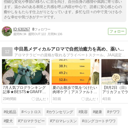
些細な変化や季節の移ろいに目を向け、自分自身の感情や体調に寄り添い
ます。温かみのある表現と共感を呼ぶ内容が中心で、読者に安心感と心の
癒やしをもたらす仕上がりとなっています。多忙な日々の中で見つける小
さな幸せや気づきがテーマです。
630267
8
週間IN:
34
週間OUT:
122
月間IN:
136
中目黒メディカルアロマで自然治癒力を高め、薬いらず！
12
アロマテラピーの資格が取れるプライベートスクール。JAA認定校・NARDJAPANアドバイザー認定校・自分磨きでココロもはずむ！愛されアロマで幸せを呼び込む。
7月人気ブログランキング
夏のお散歩で気をつけたい
【8月2日（日
記事★BEST5★GRAFFか
肉球ケア｜アスファルトの
アリカフェで
ら届いた、夏の素敵な贈り
温度と愛犬を守るポイント
の肉球クリー
23時間前
3日前
4日前
物
います
#化粧品
#ペットロス
#カウンセリング
#美容
#健康
#チワワ
#愛犬
#アロマテラピー
#アロマレッスン
#ロングコートチワワ