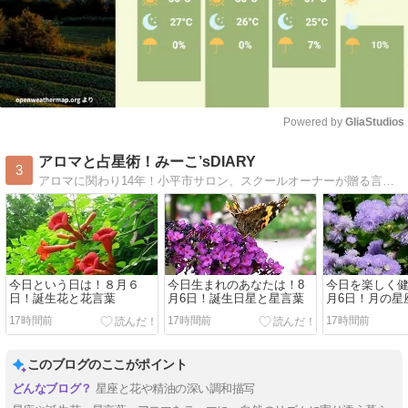
Powered by 
GliaStudios
Mute
アロマと占星術！みーこ’sDIARY
3
アロマに関わり14年！小平市サロン、スクールオーナーが贈る言の葉ブログ！様々な手作り＆活用術をご提案！ナチュラルにそして美しく〜
今日という日は！８月６
今日生まれのあなたは！8
今日を楽しく健
日！誕生花と花言葉
月6日！誕生日星と星言葉
月6日！月の星
活用ライフ
17時間前
17時間前
17時間前
このブログのここがポイント
星座と花や精油の深い調和描写