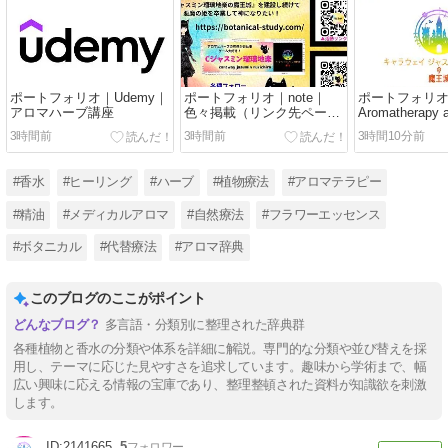
ポートフォリオ｜Udemy｜
ポートフォリオ｜note｜
ポートフォリ
アロマハーブ講座
色々掲載（リンク先ページ
Aromatherapy a
冒頭を詳細として転載）
Study Guide
3時間前
3時間前
3時間10分前
#香水
#ヒーリング
#ハーブ
#植物療法
#アロマテラピー
#精油
#メディカルアロマ
#自然療法
#フラワーエッセンス
#ボタニカル
#代替療法
#アロマ辞典
このブログのここがポイント
多言語・分類別に整理された辞典群
各種植物と香水の分類や体系を詳細に解説。専門的な分類や並び替えを採
用し、テーマに応じた見やすさを追求しています。趣味から学術まで、幅
広い興味に応える情報の宝庫であり、整理整頓された資料が知識欲を刺激
します。
2141665
5