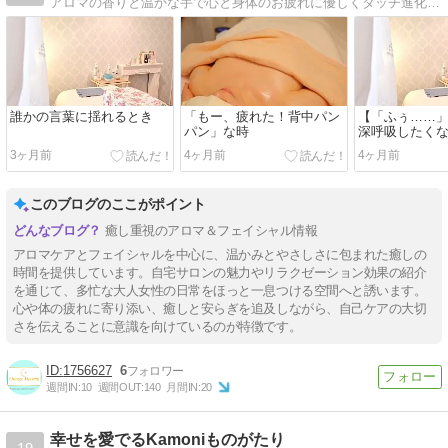
アロマの香りと温かな手で心と身体のお疲れに優しくタッチ進化系アロマトリートメント エフェクティブタッチとホットストーンで温めて心身のバランスを整えます
誰かの言葉に揺れるとき
「もー、疲れた！背中パン
【「ふぅ……」
パン」な時
深呼吸したくな
⁎ᵕᴗᵕ⁎ )❤︎
3ヶ月前
4ヶ月前
4ヶ月前
このブログのここがポイント
癒し重視のアロマ＆フェイシャル情報
アロマケアとフェイシャルを中心に、温かみとやさしさに包まれた癒しの
時間を提供しています。自宅サロンの魅力やリラクゼーション効果の紹介
を通じて、多忙な大人女性の日常をほっと一息つける空間へと誘います。
心や体の疲れに寄り添い、癒しと安らぎを追及しながら、自己ケアの大切
さを伝えることに意識を向けているのが特徴です。
1756627
6
週間IN:
10
週間OUT:
140
月間IN:
20
幸せを愛でるKamoniものがたり