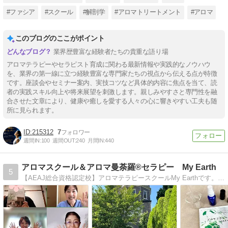
#ファシア
#スクール
#解剖学
#アロマトリートメント
#アロマ
このブログのここがポイント
業界歴豊富な経験者たちの貴重な語り場
アロマテラピーやセラピスト育成に関わる最新情報や実践的なノウハウ
を、業界の第一線に立つ経験豊富な専門家たちの視点から伝える点が特徴
です。座談会やセミナー案内、実技コツなど具体的内容に焦点を当て、読
者の実践スキル向上や将来展望を刺激します。親しみやすさと専門性を融
合させた文章により、健康や癒しを愛する人々の心に響きやすい工夫も随
所に見られます。
215312
7
週間IN:
100
週間OUT:
240
月間IN:
440
アロマスクール＆アロマ曼荼羅®セラピー My Earth
5
【AEAJ総合資格認定校】アロマテラピースクールMy Earthです。AEAJ総合資格認定校。アロマ曼荼羅®セラピーで理想の自分へ。アロマ曼荼羅®セラピスト養成。福島県会津若松市