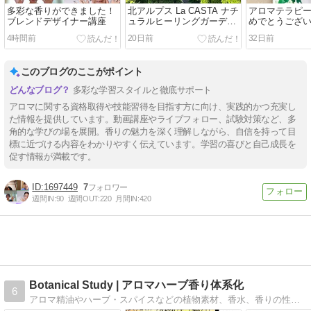
多彩な香りができました！
北アルプス La CASTA ナチ
アロマテラピ
ブレンドデザイナー講座
ュラルヒーリングガーデン
めでとうござ
に行ってきました
アドバイザー
4時間前
20日前
32日前
このブログのここがポイント
多彩な学習スタイルと徹底サポート
アロマに関する資格取得や技能習得を目指す方に向け、実践的かつ充実し
た情報を提供しています。動画講座やライブフォロー、試験対策など、多
角的な学びの場を展開。香りの魅力を深く理解しながら、自信を持って目
標に近づける内容をわかりやすく伝えています。学習の喜びと自己成長を
促す情報が満載です。
1697449
7
週間IN:
90
週間OUT:
220
月間IN:
420
Botanical Study | アロマハーブ香り体系化
6
アロマ精油やハーブ・スパイスなどの植物素材、香水、香りの性質を体系化した専門辞典サイトです。アロマテラピー／メディカルアロマ／フィトテラピー／フラワーエッセンスのカテゴリー別に専門情報を整理しています。