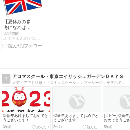
【夏休みの参
考になれば】
ロンドンとア
32時間前
ふくちゃんのアロマな生活
イルランド旅
行前メモの写
真レポ【７】
アロマスクール・東京エイリッシュガーデンＤＡＹＳ
7
メディアでも話題・「コミュニケーションマッサージ」を学んで、あなたも愛され続けるセラピストに。アロマなお話から、ココロが楽になる方法・美容・健康まで。
◎新年あけましておめでと
◎新年あけましておめでと
[コピー]◎新
うございます！
うございます！
おめでとうご
3年前
5年前
5年前