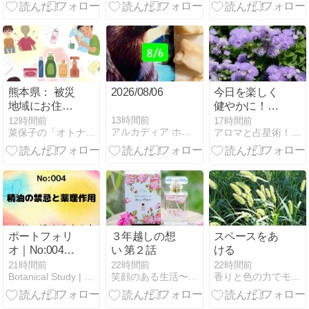
トの構造と制
作ノート（総
合案内）
熊本県： 被災
2026/08/06
今日を楽しく
地域にお住い
健やかに！8
の、CS（化学
月6日！月の
13時間前
12時間前
17時間前
アルカディア ホリスティック ヒーリング
菜保子の「オトナのアロマセラピー〜*」
アロマと占星術！みーこ’sDIARY
物質過敏症）
星座とアロマ
当事者への情
活用ライフ
報・連絡
ポートフォリ
３年越しの想
スペースをあ
オ｜No:004｜
い 第２話
ける
精油の禁忌と
21時間前
22時間前
22時間前
Botanical Study | アロマハーブ香り体系化
笑顔のある生活〜アロマ ラブ〜
香りと色の力でモヤモヤをスッキリさせるセラピスト
薬理作用（入
門シリーズ）