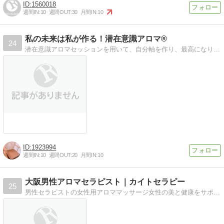
1560018
週間IN:
10
週間OUT:
30
月間IN:
10
私の未来は私が作る！潜在意識アロマ®
24
潜在意識アロマセッションを用いて、自分軸を作り、最高になりたい未来を手に入れる！対面／ZOOM・Skypeで行っています。横浜自宅サロン。
1923994
週間IN:
10
週間OUT:
20
月間IN:
10
大阪男性アロマセラピスト｜カイトセラピー
25
男性セラピストの女性用アロママッサージ女性の美と健康をサポートし、癒しや安らぎを提供します