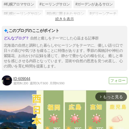
#札幌アロマサロン
#ヒーリングサロン
#ガーデンがあるサロン
#札幌ヒーリングサロン
#自然に囲まれたサロン
#グリーンアーチ
続きを表示
#中学校花壇ボランティア
#レムリアン・ヒーリング®
このブログのここがポイント
自然と癒しをテーマにした心温まる記事群
北海道の自然と調和した暮らしやヒーリングをテーマに、優しい語り口で
日々の喜びや気づきを綴ることに特徴があります。季節の風物詩や神社の
紫陽花、お出かけの記録を通じて、静かで豊かな心の糧を伝え、癒しと幸
せを感じさせる内容となっています。芸術や自然の恩恵を見つめ直し、心
の潤いを育む時間を提案します。
609044
週間IN:
200
週間OUT:
600
月間IN:
990
もっと見る
arrow_forward_ios