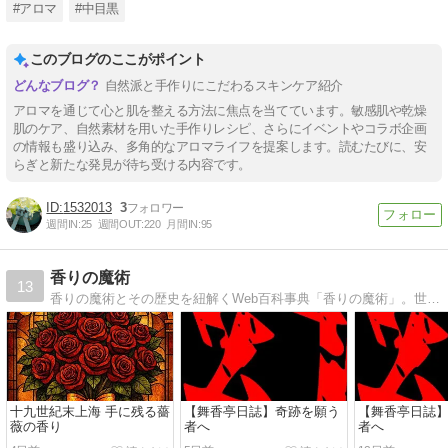
#アロマ
#中目黒
このブログのここがポイント
自然派と手作りにこだわるスキンケア紹介
アロマを通じて心と肌を整える方法に焦点を当てています。敏感肌や乾燥
肌のケア、自然素材を用いた手作りレシピ、さらにイベントやコラボ企画
の情報も盛り込み、多角的なアロマライフを提案します。読むたびに、安
らぎと新たな発見が待ち受ける内容です。
1532013
3
週間IN:
25
週間OUT:
220
月間IN:
95
香りの魔術
13
香りの魔術とその歴史を紐解くWeb百科事典「香りの魔術」。世界各地域の歴史の中で、香料がどのように神秘的な力として用いられてきたのかを解説しながら、その調合方法や香りがどのような物語をつくってきたかを紹介いたします。
十九世紀末上海 手に残る薔
【舞香亭日誌】奇跡を願う
【舞香亭日誌
薇の香り
者へ
者へ