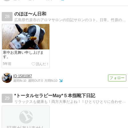
のほほ〜ん日和
28
広島県竹原市のアロマサロンの日記サロンのコト。日常。竹原のコト。のほほ〜んと綴っております。
寒中お見舞い申し上げま
す。
5年前
1581087
週間IN:
10
週間OUT:
0
月間IN:
10
*トータルセラピーMay*５本指靴下日記
29
リラックスも健康も！両方大事だよね！！ひとりひとりに合わせた満足できるセラピー！がモットー！