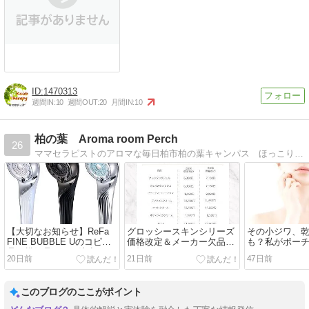
1470313
週間IN:
10
週間OUT:
20
月間IN:
10
柏の葉 Aroma room Perch
26
ママセラピストのアロマな毎日柏市柏の葉キャンパス ほっこりお家サロンの事。手作り化粧品の事など。
【大切なお知らせ】ReFa
グロッシースキンシリーズ
その小ジワ、
FINE BUBBLE Uのコピー
価格改定＆メーカー欠品の
も？私がポー
品（模倣品）にご注意くだ
お知らせ
るスポットセ
20日前
21日前
47日前
さい
このブログのここがポイント