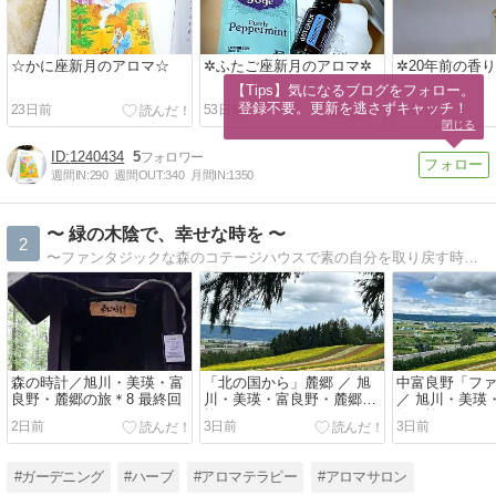
☆かに座新月のアロマ☆
✲ふたご座新月のアロマ✲
✲20年前の香
【Tips】気になるブログをフォロー。

登録不要。更新を逃さずキャッチ！
23日前
53日前
68日前
閉じる
1240434
5
週間IN:
290
週間OUT:
340
月間IN:
1350
〜 緑の木陰で、幸せな時を 〜
2
〜ファンタジックな森のコテージハウスで素の自分を取り戻す時間を〜東京から札幌へ移り住み、50代で夢を叶えたアロマセラピストが綴るセンス・オブ・ワンダー。
森の時計／旭川・美瑛・富
「北の国から」麓郷 ／ 旭
中富良野「フ
良野・麓郷の旅＊8 最終回
川・美瑛・富良野・麓郷の
／ 旭川・美瑛
旅＊7
郷の旅＊6
2日前
3日前
3日前
#ガーデニング
#ハーブ
#アロマテラピー
#アロマサロン