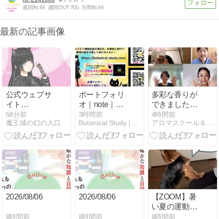
週間IN:
64
週間OUT:
700
月間IN:
64
最新の記事画像
公式ウェブサ
ポートフォリ
多彩な香りが
イト
オ｜note｜
できました！
『Botanical
色々掲載（リ
ブレンドデザ
58分前
3時間前
4時間前
魔王城の幻の入口
Botanical Study | アロマハーブ香り体系化
アロマスクール＆アロマ曼荼羅®セラピー My Earth
Study』の運用
ンク先ページ
イナー講座
を開始いたし
冒頭を詳細と
ます
して転載）
2026/08/06
2026/08/06
【ZOOM】暑
い夏の運動不
足解消★「遊
8時間前
8時間前
8時間前