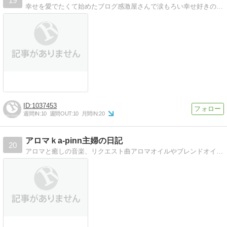
19
幸せを愛でたくて始めたブログ感激屋さんで涙もろい幸せ好きのものがたりです。
1037453
週間IN:
10
週間OUT:
10
月間IN:
20
アロマｋa-pinn主婦の日記
20
アロマと癒しの音楽、リクエスト曲アロマオイルやブレンドオイルの紹介と癒しの曲、リクエスト曲