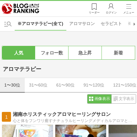
リーダー
ログイン
メニュー
※アロマテラピー(全て)
アロマサロン
セラピスト
※美
人気
フォロー数
急上昇
新着
アロマテラピー
1〜30位
31〜60位
61〜90位
91〜120位
121〜150位
画像表示
文字表示
湘南ホリスティックアロマヒーリングサロン
1
心と体をフンワリ癒すナチュラルヒーリングメディカルアロマと自然療法でホリスティックに癒します