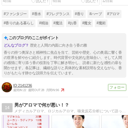
4日前
5日前
12日前
#ファンタジー
#香水
#フレグランス
#香り
#ハーブ
#アロマ
#香りのある暮らし
#精油
#魔法
#お香
#魔女
#魔術
このブログのここがポイント
歴史と人間の内面に向き合う香の雅
香りの持つ奥深さと精神性に焦点を当て、芸術や歴史、心の奥底に響く香
の世界を鮮やかに紹介します。時代背景や文化的な意味合い、そして人間
の感情に寄り添う香の役割を丁寧に解き明かし、読者に新たな感性の扉を
開かせます。各記事は、繊細な語りと具体的な素材説明を交えながら、香
りがもたらす静かな説得力を伝えています。
2141236
週間IN:
22
週間OUT:
28
月間IN:
96
男がアロマで何が悪い！？
14
メディカルアロマ、ロジカルアロマ、嗅覚反応分析について語ってます