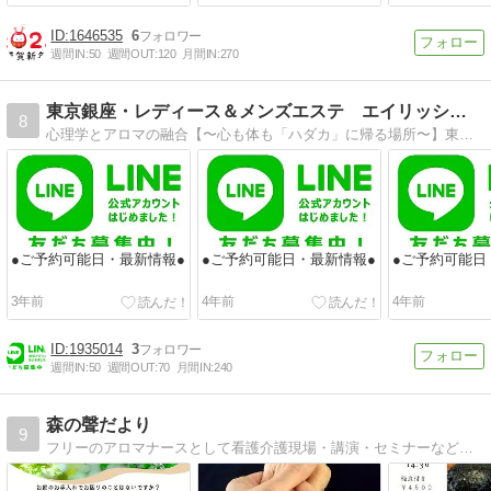
1646535
6
週間IN:
50
週間OUT:
120
月間IN:
270
東京銀座・レディース＆メンズエステ エイリッシュガーデン
8
心理学とアロマの融合【〜心も体も「ハダカ」に帰る場所〜】東京銀座・レディース＆メンズアロマ エイリッシュガーデンのブログです。
●ご予約可能日・最新情報●
●ご予約可能日・最新情報●
●ご予約可能日
3年前
4年前
4年前
1935014
3
週間IN:
50
週間OUT:
70
月間IN:
240
森の聲だより
9
フリーのアロマナースとして看護介護現場・講演・セミナーなどでゆる〜くアロマケアを広げる活動をしながらアロマサロンもしてます☆2021.4〜二拠点生活を始め、自然豊かな土地での生活も日々感じたままを綴っています