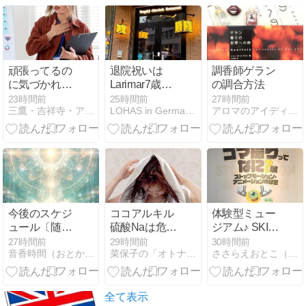
頑張ってるの
退院祝いは
調香師ゲラン
に気づかれな
Larimar7歳最
の調合方法
いのは、外に
後の日に
23時間前
25時間前
27時間前
三鷹・吉祥寺・アロマサロン、ドルチェディアロマ
LOHAS in Germany ドバイからお引越し
アロマのアイディア箱
出していない
から
今後のスケジ
ココアルキル
体験型ミュー
ュール〔随時
硫酸Naは危
ジアム♪ SKIP
更新〕
険？オーガニ
シティ『映像
27時間前
29時間前
30時間前
音香時間（おとかじかん）＊音ともに光をひろげるために
菜保子の「オトナのアロマセラピー〜*」
ささらえおとこ（男性のためのアロマサロン SASARAE）
ックシャンプ
ミュージア
ーの成分を解
ム』を楽しん
説
できました
全て表示