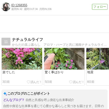
1268355
週間IN:
42
週間OUT:
34
月間IN:
206
ナチュラルライフ
11
からだの喜ぶ暮らし アロマ・ハーブと共に湘南ナチュラルライフは皆様と一緒にロハスな生活を実施するためのお手伝致します。
楽でした
驚く事ばかり
地震
3日前
5日前
8日前
このブログのここがポイント
自然と共感を呼ぶ身近な出来事紹介
自然や身近な出来事を通じて心豊かな暮らしと気づきを届けます。日常の