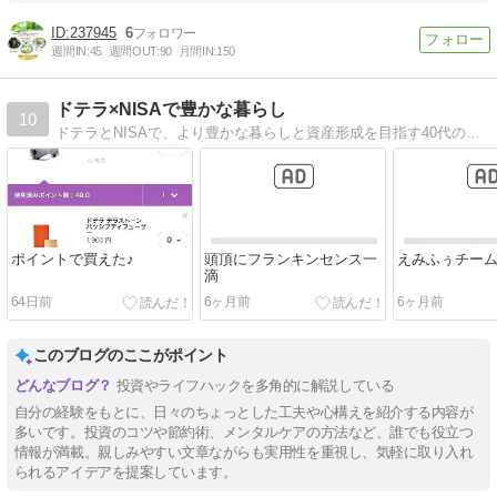
237945
6
週間IN:
45
週間OUT:
90
月間IN:
150
ドテラ×NISAで豊かな暮らし
10
ドテラとNISAで、より豊かな暮らしと資産形成を目指す40代のブログ。
ポイントで買えた♪
頭頂にフランキンセンス一
えみふぅチー
滴
64日前
6ヶ月前
6ヶ月前
このブログのここがポイント
投資やライフハックを多角的に解説している
自分の経験をもとに、日々のちょっとした工夫や心構えを紹介する内容が
多いです。投資のコツや節約術、メンタルケアの方法など、誰でも役立つ
情報が満載。親しみやすい文章ながらも実用性を重視し、気軽に取り入れ
られるアイデアを提案しています。