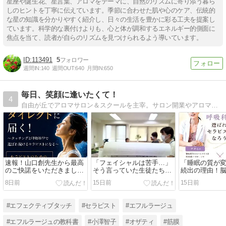
星座や誕生花、星言葉、アロマをテーマに、自然のリズムに寄り添う暮ら
しのヒントを丁寧に伝えています。季節に合わせた肌や心のケア、伝統的
な星の知識を分かりやすく紹介し、日々の生活を豊かに彩る工夫を提案し
ています。科学的な裏付けよりも、心と体が調和するエネルギー的側面に
焦点を当て、読者が自らのリズムを見つけられるよう導いています。
113491
5
週間IN:
140
週間OUT:
640
月間IN:
650
毎日、笑顔に逢いたくて！
4
自由が丘でアロマサロン＆スクールを主宰。サロン開業やアロマの進化系メソッド「エフェクティブタッチ」を指導するオザティ日記
速報！山口創先生から最高
「フェイシャルは苦手…」
「睡眠の質が
のご快諾をいただきまし
そう言っていた生徒たちが
続出の理由！
た！
卒業試験を迎えました
先生コラボ配
8日前
15日前
15日前
#エフェクティブタッチ
#セラピスト
#エフルラージュ
#エフルラージュの教科書
#小澤智子
#オザティ
#筋膜