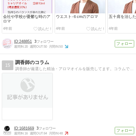
会社や学校が憂鬱な時のア
ウエスト-６cmのアロマ
五十肩を治し
ロマ
4年前
4年前
4年前
248851
3
週間IN:
20
週間OUT:
50
月間IN:
50
調香師のコラム
15
調香師が厳選した精油・アロマオイルを販売してます。コラムで精油や香りの情報を発信します。
1681669
3
週間IN:
16
週間OUT:
64
月間IN:
48