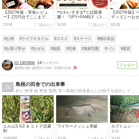
【2027年版・実食レビュ
❝かわいすぎる❞と話題沸
【2027年版
ー】2万円台でここまで豪
騰！『SPY×FAMILY（スパ
ディズニーお
華！グルメ杵屋「招福」
イファミリー）』おせちが
始！ズートピア
3日前
5日前
6日前
を“コスパNo.1おせち”に推
初登場
プーさん100
す理由
期完売に注意
#お得
#ライフスタイル
#コスメ
#スイーツ
#無印良品
#お取り寄せ
#おせち
#福袋
#宅食
#食材宅配
#パン
#産直
1903996
14
週間IN:
800
週間OUT:
990
月間IN:
3230
島根の田舎での出来事
16
釣り 料理 猫 野菜 競馬 等々島根の田舎暮らしの様子を紹介しています
エルムS G3 ＆ ヒトデ忌避
ワイヤーメッシュ突破
カブトムシ・・
剤
シシ
25時間前
2日前
3日前