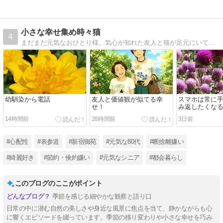
小さな幸せ集め時々猫
4
まだまだ元気なおひとり様。気心が知れた友人と猫が足元にいてビールがあれば幸せ。
幼馴染から電話
友人と価値観が似てる幸
スマホは常に
せ！
み返したくな
14時間前
28時間前
3日前
#心配性
#表参道
#新宿御苑
#元気な80代
#断捨離嫌い
#綺麗好き
#節約・倹約嫌い
#元気なシニア
#都会暮らし
このブログのここがポイント
季節を感じる細やかな観察と語り口
日常の中に潜む自然の美しさや身近な風景に焦点を当て、静かながらも心
に響くエピソードを綴っています。季節の移り変わりや小さな幸せを巧み