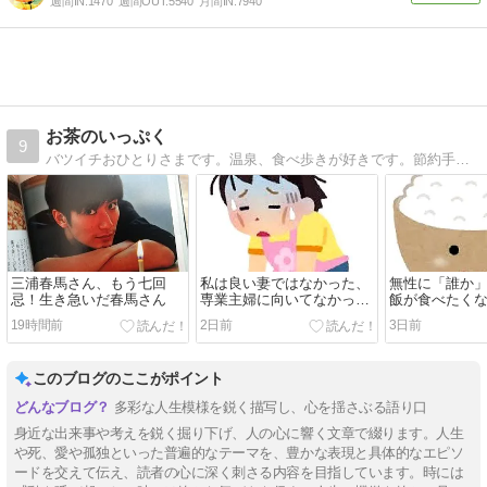
週間IN:
1470
週間OUT:
5540
月間IN:
7940
お茶のいっぷく
9
バツイチおひとりさまです。温泉、食べ歩きが好きです。節約手抜き料理などいろいろブログです
三浦春馬さん、もう七回
私は良い妻ではなかった、
無性に「誰か
忌！生き急いだ春馬さん
専業主婦に向いてなかった
飯が食べたく
理由
お供
19時間前
2日前
3日前
このブログのここがポイント
多彩な人生模様を鋭く描写し、心を揺さぶる語り口
身近な出来事や考えを鋭く掘り下げ、人の心に響く文章で綴ります。人生
や死、愛や孤独といった普遍的なテーマを、豊かな表現と具体的なエピソ
ードを交えて伝え、読者の心に深く刺さる内容を目指しています。時には