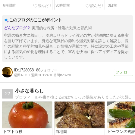
6時間前
30時間前
3日前
このブログのここがポイント
実用的な冷房・除湿の効果と節約術
空調の効き方に着目し、冷房よりもドライ設定の方が効率的に冷える事実
を掘り下げています。身近な電気代の節約や湿気対策を詳しく解説し、長
年の経験と科学的知見を融合した情報が満載です。特に設定の工夫や季節
による湿気の変化を理解することで、室内を快適に保つアイディアを提示
しています。
1728058
86
週間IN:
710
週間OUT:
2430
月間IN:
3220
小さな暮らし
22
プロフィールを書き換えるのはちょっと抵抗がありましたが夫婦二人暮らしになりました。心の中ではくるみやクッキーの姿が鮮明に浮かびます。寂しくなりましたがこれまで飼ったペットたちが見てくれているはず。心配されないように元気に過ごします。
トマト収穫
白地図
ピーマンの肉