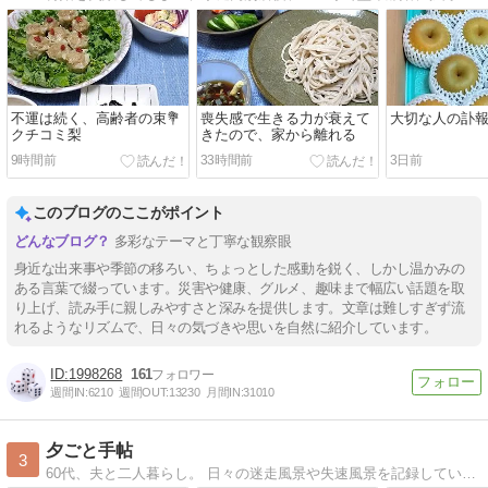
不運は続く、高齢者の束💐
喪失感で生きる力が衰えて
大切な人の訃報
クチコミ梨
きたので、家から離れる
9時間前
33時間前
3日前
このブログのここがポイント
多彩なテーマと丁寧な観察眼
身近な出来事や季節の移ろい、ちょっとした感動を鋭く、しかし温かみの
ある言葉で綴っています。災害や健康、グルメ、趣味まで幅広い話題を取
り上げ、読み手に親しみやすさと深みを提供します。文章は難しすぎず流
れるようなリズムで、日々の気づきや思いを自然に紹介しています。
1998268
161
週間IN:
6210
週間OUT:
13230
月間IN:
31010
夕ごと手帖
3
60代、夫と二人暮らし。 日々の迷走風景や失速風景を記録しています。