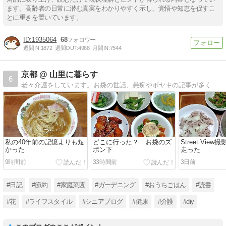
ます。高齢者の日常に潜む真実をわかりやすく示し、覚悟や知恵を促すこ
とに重きを置いています。
1935064
68
週間IN:
1872
週間OUT:
4968
月間IN:
7544
京都 @ 山里に暮らす
6
老々介護をしています。お袋の世話、愚痴やボヤキの記事が多くなりました。ほぼ日記です。座右の銘「人間万事塞翁が馬」
私の40年前の記憶よりも短
どこに行った？…お袋のズ
Street Vie
かった
ボン下
走った
9時間前
33時間前
3日前
#日記
#節約
#家庭菜園
#ガーデニング
#おうちごはん
#読書
#花
#ライフスタイル
#シニアブログ
#健康
#介護
#diy