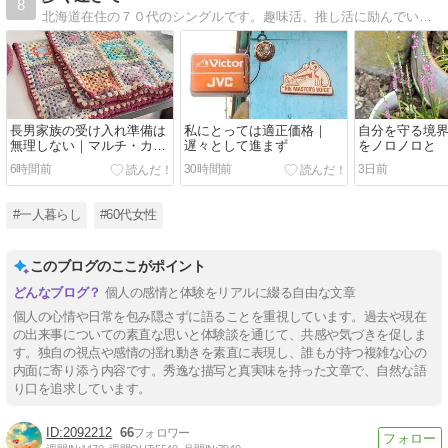
8
北海道在住の７０代のシングルです。趣味活、推し活に励んでいます。
長男家族の受け入れ準備は
私にとっては適正価格｜
自分を守る境
無理しない｜マルチ・カバ
遅々として進まず
をノロノロと
ーが完成
6時間前
30時間前
3日前
#一人暮らし
#60代女性
このブログのここがポイント
個人の感情と体験をリアルに綴る自由な文章
個人の心情や日常を包み隠さずに語ることを重視しています。過去や現在
の出来事についての素直な思いと体験談を通じて、共感や気づきを促しま
す。独自の視点や感情の揺れ動きを素直に表現し、誰もが持つ複雑な心の
内面に寄り添う内容です。秀逸な描写と真実味を持った文章で、自然な語
り口を追求しています。
2092212
66