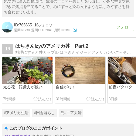
気づきに富んだ構成は、生活の一コマを美しく映し出し、小さな幸せや気
づきに焦点を当てることで、心にすっと染み入るような親しみやすさを持
ち合わせています。
765665
16
週間IN:
730
週間OUT:
2040
月間IN:
3810
はちきんIzyのアメリカ丼 Part２
19
料理にすると丼カップル はちきんイジーとアメリカンいごっそうバッキーの 山あり谷ありの国際結婚ブログ
光る花・語彙力が低い
自信がなく
前夜バタバタ
7時間前
31時間前
3日前
#アメリカ生活
#田舎暮らし
#シニア夫婦
このブログのここがポイント