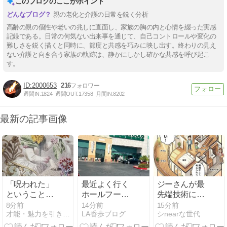
このブログのここがポイント
親の老化と介護の日常を鋭く分析
高齢の親の個性や老いの兆しに直面し、家族の胸の内と心情を綴った実感
記録である。日常の何気ない出来事を通じて、自己コントロールや変化の
難しさを鋭く描くと同時に、節度と共感を巧みに映し出す。終わりの見え
ない介護と向き合う家族の軌跡は、静かにしかし確かな共感を呼び起こ
す。
2000653
216
週間IN:
1824
週間OUT:
17358
月間IN:
8202
最新の記事画像
「呪われた」
最近よく行く
ジーさんが最
ということ
ホールフーズ
先端技術にハ
は・・・
と梅ちゃん
マり、ドジャ
8分前
14分前
15分前
才能・魅力を引き出す変革メンタルコーチング
LA香歩ブログ
シnearな世代
ースにぼやく
日曜日の話