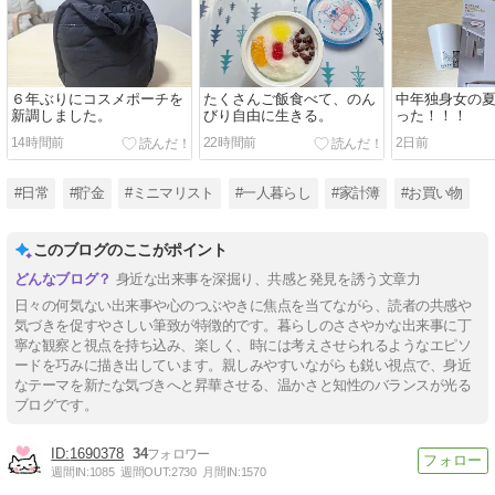
６年ぶりにコスメポーチを
たくさんご飯食べて、のん
中年独身女の
新調しました。
びり自由に生きる。
った！！！
14時間前
22時間前
2日前
#日常
#貯金
#ミニマリスト
#一人暮らし
#家計簿
#お買い物
このブログのここがポイント
身近な出来事を深掘り、共感と発見を誘う文章力
日々の何気ない出来事や心のつぶやきに焦点を当てながら、読者の共感や
気づきを促すやさしい筆致が特徴的です。暮らしのささやかな出来事に丁
寧な観察と視点を持ち込み、楽しく、時には考えさせられるようなエピソ
ードを巧みに描き出しています。親しみやすいながらも鋭い視点で、身近
なテーマを新たな気づきへと昇華させる、温かさと知性のバランスが光る
ブログです。
1690378
34
週間IN:
1085
週間OUT:
2730
月間IN:
1570