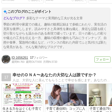
このブログのここがポイント
多彩なテーマと実用的な工夫が光る文章
季節の料理や家庭での備え、趣味の観察記録まで多岐にわたり、実生活の
充実を後押しします。読みやすさと具体性を兼ね備え、身近な話題を鋭く
切り取りながらも温かみのある表現で綴っています。日々の暮らしの彩り
や備えの工夫を伝える一方、趣味の収穫や趣向も巧みにラインナップ。自
然や食事、緊急時の備えなど、バランスの取れた内容でふと気付けば新た
な発見がある、そんな魅力的なブログです。
1656261
17
週間IN:
760
週間OUT:
930
月間IN:
3720
幸せのＤＮＡ〜あなたの大切な人は誰ですか？
17
人は、大切な人に喜んでもらうことで幸せを感じます。あなたの大切な人は誰ですか？ あなたは誰の愛を受け取っていますか？
生きる力をはぐくむ子育て
子育て通信80）コップに入
子育て通信79