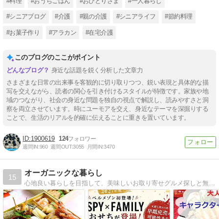
#料理
#おうちごはん
#おひとりさま
#一人暮らし
#シニアブログ
#介護
#親の介護
#シニアライフ
#節約料理
#お菓子作り
#アラカン
#在宅介護
このブログのここがポイント
身近な話題を鋭く分析した文章力
さまざまな日常の出来事を客観的に切り取りつつ、鋭い表現と具体的な描
写を交えながら、読者の関心を引き付けるスタイルが特徴です。家族や地
域のつながり、社会の身近な問題を独自の視点で解説し、読みやすさと洞
察を両立させています。時にユーモアを交え、身近なテーマを深掘りする
ことで、生活のリアルを的確に伝えることに重きを置いています。
1900619
124
週間IN:
960
週間OUT:
3055
月間IN:
3470
オーガニックな暮らし
15
心地良い暮らしを目指して、美味しいお取り寄せグルメ探しと無印良品やunicoの家具で築30年超えの古い賃貸マンションのおしゃれ化を推進中！