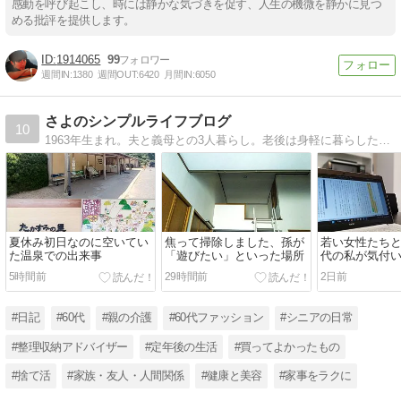
感動を呼び起こし、時には静かな気づきを促す、人生の機微を静かに見つ
める批評を提供します。
1914065
99
週間IN:
1380
週間OUT:
6420
月間IN:
6050
さよのシンプルライフブログ
10
1963年生まれ。夫と義母との3人暮らし。老後は身軽に暮らしたいと片付けの資格も取りました。素敵な60代を目標に少ない服で楽しむことにも挑戦しています。片付けの書籍を販売中です。
夏休み初日なのに空いてい
焦って掃除しました、孫が
若い女性たちと
た温泉での出来事
「遊びたい」といった場所
代の私が気付い
グを続ける目
5時間前
29時間前
2日前
#日記
#60代
#親の介護
#60代ファッション
#シニアの日常
#整理収納アドバイザー
#定年後の生活
#買ってよかったもの
#捨て活
#家族・友人・人間関係
#健康と美容
#家事をラクに