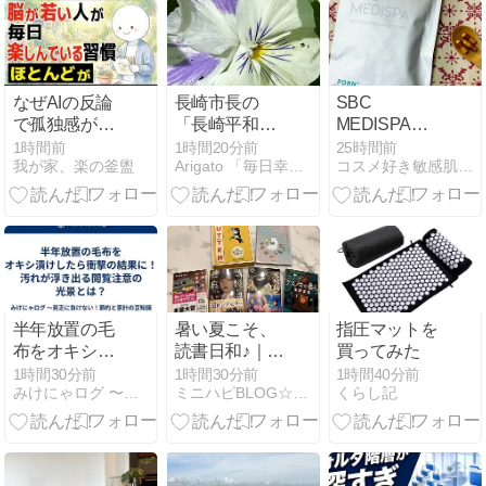
なぜAIの反論
長崎市長の
SBC
で孤独感が生
「長崎平和宣
MEDISPA
じるのか？
言」最後の被
PDRN
1時間前
1時間20分前
25時間前
我が家、楽の釜盥
Arigato 「毎日幸せを感じる」懐かしい曲、思い出、終活
コスメ好き敏感肌が目指すロハスな美的生活
爆地にという
願いと叫び
半年放置の毛
暑い夏こそ、
指圧マットを
布をオキシ漬
読書日和♪｜マ
買ってみた
けしたら衝撃
シュマロさん
1時間30分前
1時間30分前
1時間40分前
みけにゃログ 〜節約・家計と貯蓄のマメ知識〜
ミニハピBLOG☆夫婦２人コンパクトマンション暮らし
くらし記
の結果に！汚
本屋で爆買
れが浮き出る
い！念願叶う
閲覧注意の光
(笑)
景とは？