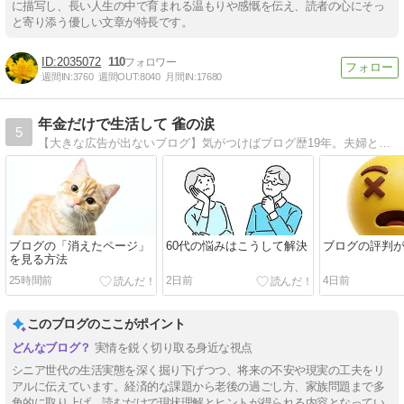
に描写し、長い人生の中で育まれる温もりや感慨を伝え、読者の心にそっ
と寄り添う優しい文章が特長です。
2035072
110
週間IN:
3760
週間OUT:
8040
月間IN:
17680
年金だけで生活して 雀の涙
5
【大きな広告が出ないブログ】気がつけばブログ歴19年。夫婦ともに持病もちで少なめの年金だけで生活。年金は夫婦合計で手取り月16万円台。食費・光熱費・通信費・日用品の合計は月4万円前後。使えるお金は雀の涙でも、明るく楽しく逞しく暮らしたい。
ブログの「消えたページ」
60代の悩みはこうして解決
ブログの評判
を見る方法
25時間前
2日前
4日前
このブログのここがポイント
実情を鋭く切り取る身近な視点
シニア世代の生活実態を深く掘り下げつつ、将来の不安や現実の工夫をリ
アルに伝えています。経済的な課題から老後の過ごし方、家族問題まで多
角的に取り上げ、読むだけで現状理解とヒントが得られる内容となってい