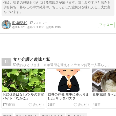
備え、読者の興味を引きつける着眼点が光ります。親しみやすさと深みを
併せ持ち、暮らしの中の発見や、ちょっとした旅気分を味わえる工夫に富
んでいます。
485819
17
週間IN:
970
週間OUT:
1150
月間IN:
4240
食と介護と趣味と私
14
50代おひとりさま、来年還暦を迎えるアラカン貧乏一人暮らし。貯金０円の高齢両親の介護生活のこと、節約自炊料理や趣味のこと、そして口に出しては決して言えない心の吐き出し日記ブログです
お盆休みはなし/ツルの剪定
叔母の葬儀 無事に終わりま
食欲減退 食べ
バイト「むかご」
した/サラダパスタ
17時間前
2日前
4日前