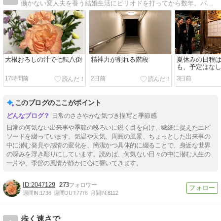
働かない変人夫を養う結婚生活にピリオドを打ってから数年。パートと在宅の仕事でなんとか生計を立てています。旧『離活のためのアラフィフ貯金日記』→『ぼっちシニアの幸せ探し貯金日記』→当ブログへと変遷しています。
大根おろしの汁で七転八倒
精神力が削れる階段
夏休みの日程
も、予定はな
17時間前
2日前
3日前
このブログのここがポイント
日常のささやかな気づき描写と季節感
日常の何気ない出来事や季節の移ろいに鋭く目を向け、繊細に捉えたエピ
ソードを綴っています。気温や天気、周囲の風景、ちょっとした出来事の
中に潜む発見や感情の変化を、簡潔かつ具体的に綴ることで、身近な世界
の深みを浮き彫りにしています。読めば、何気ない日々の中に潜む人生の
一片や、季節の風情が静かに心に響いてきます。
2047129
273
週間IN:
1736
週間OUT:
7776
月間IN:
8112
歩く速さで