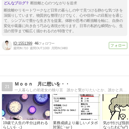
断捨離と心のつながりを追求
断捨離やリモートワークなど日常の暮らしの中で見つける静かな気づきを
深掘りしています。物質的な整理だけでなく、心や信仰への目配せを通じ
て、シンプルで豊かな生き方を提案。体験や思考の断捨離を軸に、自身の
変化や葛藤に向き合う巧みな表現が光ります。日常の私的な瞬間から、生
活の哲学まで幅広く描かれるのが特徴です。
1551399
46
週間IN:
710
週間OUT:
1000
月間IN:
3480
Ｍｏｏｎ 月に想いを・・
21
一人暮らしの初老女の独り言 誰かと繋がりたいとか、誰かと共感し合うなんてもういいの・・ 月に向かって独り言・・
19歳で人生の半分は終わる
業務成績より厳しいメタボ
気が付けば指
らしい(-_-;)
対策(;´･ω･)
なったわ(;^ω^)