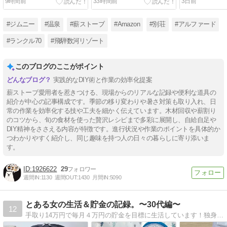
9時間前
33時間前
3日前
れない頑丈棚をDIY
レイ
#ジムニー
#温泉
#薪ストーブ
#Amazon
#別荘
#アルファード
#ランクル70
#飛騨数河リゾート
このブログのここがポイント
実践的なDIY術と作業の効率化提案
薪ストーブ愛用者を惹きつける、現場からのリアルな記録や便利な道具の
紹介が中心の記事構成です。季節の移り変わりや暑さ対策も取り入れ、日
常の作業を効率化する技や工夫を細かく伝えています。木材回収や薪割り
のコツから、旬の食材を使った贅沢レシピまで多彩に展開し、自給自足や
DIY精神をささえる内容が特徴です。進行状況や作業のポイントを具体的か
つわかりやすく紹介し、同じ趣味を持つ人の日々の暮らしに寄り添いま
す。
1926622
29
週間IN:
1130
週間OUT:
1430
月間IN:
5090
とある女の生活＆貯金の記録。〜30代編〜
12
手取り14万円で毎月４万円の貯金を目標に生活しています！独身、派遣、引きこもるの大好き。