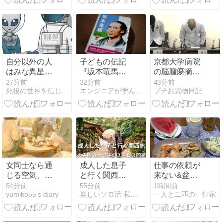
自分以外の人
子どもの伝記
京都大学病院
はみな異星人
『坂本竜馬』
の脳腫瘍摘出
だと思って理
を読んで。
手術のミスに
27分前
32分前
43分前
死後の世界を信じたい普通の人のブログ
エンジニアが学んだことをお伝えします
プチお買物日記
解に努める
驚く
女同士なら通
成人した息子
仕事の依頼が
じる空気、主
と行く関西旅
来ない&盆休
人には通じな
50代母の失敗
み中の掃除バ
54分前
55分前
1時間前
yumiko55’s diary
楽しいソロ活 私が私の応援団
一人と二匹の一軒家
い――気づい
談と息子のス
イト
た会話の視点
トレス回避策
の違い