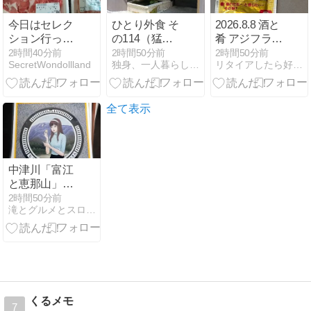
今日はセレク
ひとり外食 そ
2026.8.8 酒と
ション行って
の114（猛暑
肴 アジフライ
きました#今
はスタミナ
は30秒(^^)v
2時間40分前
2時間50分前
2時間50分前
SecretWondollland
独身、一人暮らしの日記
リタイアしたら好きな音楽で散歩するんだ
日のひとこと
編）
ブログ
全て表示
中津川「富江
と恵那山」マ
ンホールカー
2時間50分前
滝とグルメとスロードライブ
ド獲得！愛知
方面収集行脚
くるメモ
7