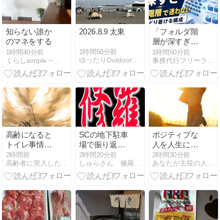
知らない誰か
2026.8.9 太東
「フォルダ階
のマネをする
層が深すぎ」
を変える、た
1時間50分前
1時間40分前
1時間50分前
ゆったりOutdoor｜自分のペースで楽しもう
くらしsimple ~ 毎日がご機嫌で豊かな私であるために。
事務代行フリーランスのコラム (2nd CORE)
どり着けるフ
ォルダ構成
高齢になると
SCの地下駐車
ポジティブな
トイレ事情で
場で振り返っ
人を人生に引
旅が普通に出
た瞬間、音の
き込む5つの
2時間前
2時間20分前
2時間30分前
高齢者に突入した私のシニアライフ
しゅらさん 修羅場のまとめ
あなたが主役の人生をハッピーに生きる秘訣
来なくなる。
しない赤い車
方法
に思いっきり
轢かれ、運転
手が罵倒して
逃げた衝撃