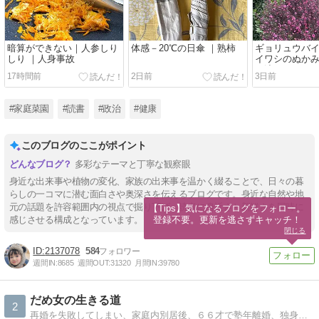
暗算ができない｜人参しり
体感－20℃の日傘 ｜熟柿
ギョリュウバイ
しり ｜人身事故
イワシのぬかみ
が沈む
17時間前
2日前
3日前
#家庭菜園
#読書
#政治
#健康
このブログのここがポイント
多彩なテーマと丁寧な観察眼
身近な出来事や植物の変化、家族の出来事を温かく綴ることで、日々の暮
らしの一コマに潜む面白さや奥深さを伝えるブログです。身近な自然や地
元の話題を許容範囲内の視点で掘り下げ、読者に身近さと新鮮さを同時に
【Tips】気になるブログをフォロー。

登録不要。更新を逃さずキャッチ！
感じさせる構成となっています。
閉じる
2137078
584
週間IN:
8685
週間OUT:
31320
月間IN:
39780
だめ女の生きる道
2
再婚を失敗してしまい、家庭内別居後、６６才で塾年離婚、独身に戻り、親の介護をしつつ、年金ひとり暮しです