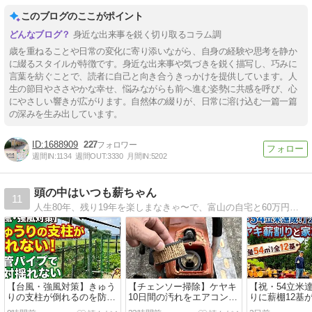
このブログのここがポイント
身近な出来事を鋭く切り取るコラム調
歳を重ねることや日常の変化に寄り添いながら、自身の経験や思考を静か
に綴るスタイルが特徴です。身近な出来事や気づきを鋭く描写し、巧みに
言葉を紡ぐことで、読者に自己と向き合うきっかけを提供しています。人
生の節目やささやかな幸せ、悩みながらも前へ進む姿勢に共感を呼び、心
にやさしい響きが広がります。自然体の綴りが、日常に溶け込む一篇一篇
の深みを生み出しています。
1688909
227
週間IN:
1134
週間OUT:
3330
月間IN:
5202
頭の中はいつも薪ちゃん
11
人生80年、残り19年を楽しまなきゃ〜で、富山の自宅と60万円で買った岐阜の豪雪地帯にある別荘と薪ストーブや車、DIYについて綴ってます。
【台風・強風対策】きゅう
【チェンソー掃除】ケヤキ
【祝・54立米
りの支柱が倒れるのを防
10日間の汚れをエアコンプ
りに薪棚12基
ぐ！単管パイプで絶対に揺
レッサーで爆速メンテ！
ヤキ薪割りと