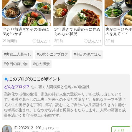
当たり前過ぎてその価値に
定年過ぎても辞めるに辞め
夫が自ら頭を
気がつかず
られない状況
のを見て・・
21時間前
2日前
3日前
#夫婦二人暮らし
#60代シニアブログ
#今日の夕ごはん
#今日の買い物
#心の風景
このブログのここがポイント
心に響く人間模様と包容力の物語性
高齢化や老後の生活、家族の絆と人生の選択をリアルに映し出していま
す。介護や暮らしの工夫、将来への不安と希望など、多彩なテーマを通じ
て人生の奥行きを丁寧に描写。読むことで自分の人生設計や生き方に静か
な考察が生まれ、しなやかな共感と勇気をもたらします。人間の葛藤と成
長を温かく見守る視点が特徴です。
2062012
296