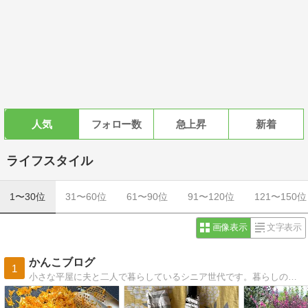
人気
フォロー数
急上昇
新着
ライフスタイル
1〜30位
31〜60位
61〜90位
91〜120位
121〜150位
画像表示
文字表示
かんこブログ
1
小さな平屋に夫と二人で暮らしているシニア世代です。暮らしの中で感じたこと、家庭菜園のことなど綴っています。