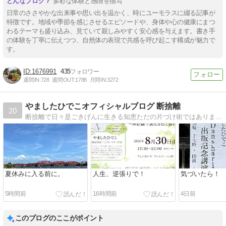
多彩な体験と感情を描写
日常のささやかな出来事や思い出を温かく、時にユーモラスに綴る記事が
特徴です。地域や季節を感じさせるエピソードや、身体や心の健康にまつ
わるテーマも盛り込み、見ていて親しみやすく安心感を与えます。書き手
の体験を丁寧に伝えつつ、自然体の表現で共感を呼び起こす構成が魅力で
す。
1676991
435
週間IN:
728
週間OUT:
1788
月間IN:
3272
やましたひでこオフィシャルブログ 断捨離
20
断捨離で日々是ごきげんに生きる知恵ただの片づけ術ではありません。モノへの執着を捨て、身も心もスッキリしませんか？
夏休みに入る前に。
人生、逆張りで！
気づいたら！
5時間前
16時間前
4日前
このブログのここがポイント