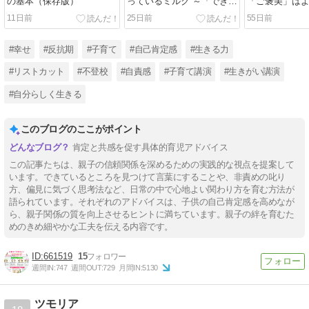
の基本（保存版）
っているミルク ～「できて
「ご褒美」は
いるところ」を見つける子
11日前
25日前
55日前
育て
#幸せ
#反抗期
#子育て
#自己肯定感
#生きる力
#リストカット
#不登校
#自責感
#子育て講演
#生きがい講演
#自分らしく生きる
このブログのここがポイント
肯定と共感を促す具体的育児アドバイス
この記事たちは、親子の信頼関係を深めるための実践的な視点を提案して
います。できているところを見つけて言葉にすることや、非責めの叱り
方、偏見に気づく思考法など、日常の中で心地よい関わり方を育む方法が
語られています。それぞれのアドバイスは、子供の自己肯定感を高めなが
ら、親子関係の質を向上させるヒントに満ちています。親子の絆を育むた
めのきめ細やかな工夫を伝える内容です。
661519
15
週間IN:
747
週間OUT:
729
月間IN:
5130
ツモリア