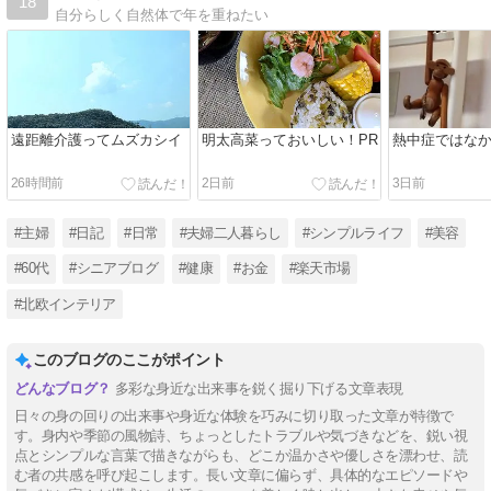
18
自分らしく自然体で年を重ねたい
遠距離介護ってムズカシイ
明太高菜っておいしい！PR
熱中症ではな
26時間前
2日前
3日前
#主婦
#日記
#日常
#夫婦二人暮らし
#シンプルライフ
#美容
#60代
#シニアブログ
#健康
#お金
#楽天市場
#北欧インテリア
このブログのここがポイント
多彩な身近な出来事を鋭く掘り下げる文章表現
日々の身の回りの出来事や身近な体験を巧みに切り取った文章が特徴で
す。身内や季節の風物詩、ちょっとしたトラブルや気づきなどを、鋭い視
点とシンプルな言葉で描きながらも、どこか温かさや優しさを漂わせ、読
む者の共感を呼び起こします。長い文章に偏らず、具体的なエピソードや