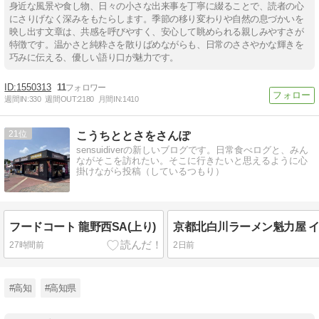
身近な風景や食し物、日々の小さな出来事を丁寧に綴ることで、読者の心
にさりげなく深みをもたらします。季節の移り変わりや自然の息づかいを
映し出す文章は、共感を呼びやすく、安心して眺められる親しみやすさが
特徴です。温かさと純粋さを散りばめながらも、日常のささやかな輝きを
巧みに伝える、優しい語り口が魅力です。
1550313
11
週間IN:
330
週間OUT:
2180
月間IN:
1410
21
こうちととさをさんぽ
sensuidiverの新しいブログです。日常食べログと、みん
ながそこを訪れたい。そこに行きたいと思えるように心
掛けながら投稿（しているつもり）
フードコート 龍野西SA(上り)
27時間前
2日前
#高知
#高知県