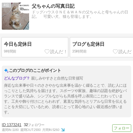
4
父ちゃんの写真日記
ドッグハウスＯＮＥ＆ＷＡＮの父ちゃんと母ちゃんの日
記。 可愛い犬、猫も登場します。
今日も定休日
ブログも定休日
9時間前
35時間前
このブログのここがポイント
親しみやすさと自然な日常描写
身近な出来事や日々のささやかな出来事を温かく綴ることで、読む人にほ
っこりとした気持ちを届けます。スポーツや家族、趣味の話題を絶妙なバ
ランスで盛り込み、シンプルながらも共感を呼ぶ表現にこだわっていま
す。工夫や飾り付けにとらわれず、素直な気持ちとリアルな日常を伝える
ことを大切にしているため、読者にとって居心地のよい親近感が漂いま
す。
1373241
32
週間IN:
1180
週間OUT:
2930
月間IN:
5260