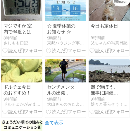
マジですか 室
☆ 夏季休業の
今日も定休日
内で34度とは
お知らせ ☆
9時間前
8時間前
9時間前
父ちゃんの写真日記
さしもも日記
東邦ハウジング事務員の楽しい日記（笑い）
ドルチェ今日
センチメンタ
磯で遊ぼう、
のおすすめ！
ルの出発
無事に開催で
式！！
きました☻
9時間前
9時間前
9時間前
ドルチェかがみままのブログ
大山さんのおたより。
嬉々と暮らそう！徳島美波町木岐まちづくり
全て表示