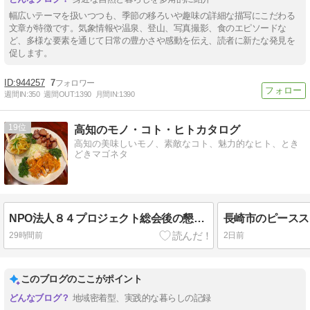
幅広いテーマを扱いつつも、季節の移ろいや趣味の詳細な描写にこだわる
文章が特徴です。気象情報や温泉、登山、写真撮影、食のエピソードな
ど、多様な要素を通じて日常の豊かさや感動を伝え、読者に新たな発見を
促します。
944257
7
週間IN:
350
週間OUT:
1390
月間IN:
1390
19
高知のモノ・コト・ヒトカタログ
高知の美味しいモノ、素敵なコト、魅力的なヒト、とき
どきマゴネタ
NPO法人８４プロジェクト総会後の懇親会は『華珍園』
長崎市のピースス
29時間前
2日前
このブログのここがポイント
地域密着型、実践的な暮らしの記録