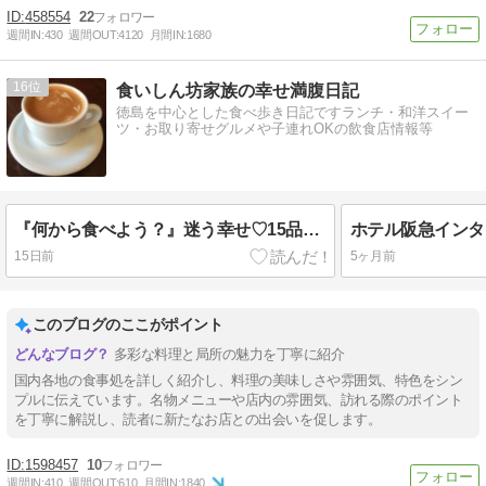
458554
22
週間IN:
430
週間OUT:
4120
月間IN:
1680
16
食いしん坊家族の幸せ満腹日記
徳島を中心とした食べ歩き日記ですランチ・和洋スイー
ツ・お取り寄せグルメや子連れOKの飲食店情報等
『何から食べよう？』迷う幸せ♡15品目のおばんざい定食☆gatto
15日前
5ヶ月前
このブログのここがポイント
多彩な料理と局所の魅力を丁寧に紹介
国内各地の食事処を詳しく紹介し、料理の美味しさや雰囲気、特色をシン
プルに伝えています。名物メニューや店内の雰囲気、訪れる際のポイント
を丁寧に解説し、読者に新たなお店との出会いを促します。
1598457
10
週間IN:
410
週間OUT:
610
月間IN:
1840