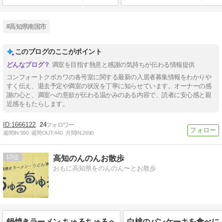
#高知県南国市
このブログのここがポイント
満室を目指す熱意と感謝の気持ちが伝わる情報提供
コンフォートクボカワの各号室に関する最新の入居者募集情報をわかりや
すく伝え、退去予定や満室の状況を丁寧に知らせています。オーナーの感
謝の心と、満室への意欲が伝わる温かみのある内容で、読者に安心感と親
近感をもたらします。
1666122
24
週間IN:
590
週間OUT:
440
月間IN:
2690
10
高知のんのんお散歩
おもに高知県をのんのん〜とお散歩
鍋焼きラーメン ちゅるちゅるへ
白桃のパンケーキを食べに