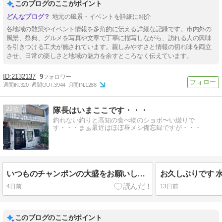
このブログのここがポイント
地元の風景・イベントを詳細に紹介
各地域の散策やイベント情報を多角的に伝える詳細な記録です。市内外の
風景、祭典、グルメを写真や文章で丁寧に描写しながら、訪れる人の興味
を引きつける工夫が施されています。親しみやすさと情報の切れ味を両立
させ、日常の楽しさと地域の魅力を余すところなく伝えています。
2132137
9
週間IN:
320
週間OUT:
3944
月間IN:
1288
22
隊長はいまここです・・・
釣れない釣りと高知の食べ物のショボ〜い綴りで
す・・・まぁ最近はほぼ昼メシ備忘録ですが・・・
いつものチャンポンの大盛をお願いします
お久しぶりです 
4日前
13日前
このブログのここがポイント