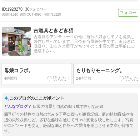
1928270
36
週間IN:
510
週間OUT:
4090
月間IN:
2120
14
古道具ときどき猫
古道具やアンティークの他に自分の好きなモノを蒐集し
製作し並べています。只今弁当屋兼任中です。浜歩きに
瓶掘り、山歩きと留守がちですので来店の際は事前にご
連絡下さい。
母娘コラボ。
もりもりモーニング。
4時間前
24時間前
このブログのここがポイント
日常の情景と自然の織り成す静かな記録
四季折々の植物や自然の営みを丁寧に綴った観察記録。庭の植物育成や海
辺の貝殻収集など、多彩な趣味を通じて日々の変化を映し出します。写真
やエピソードを交え、静謐な庭と自然への愛情を感じさせる文章が特徴で
す。