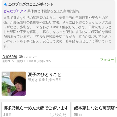
このブログのここがポイント
具体例と体験談を交えた実用的情報
まるで身近な生活の知恵袋のように、失業手当の申請時期や年金との関
係、介護保険料の負担増や支払い方法、さらにはお得なショッピングの裏
ワザなど、多彩なテーマをわかりやすく解説しています。日常のちょっと
した疑問や不安を解消し、暮らしをもっと便利にするための実践的な情報
が詰まっています。リアルな体験談を交えながら、誰もが気づいておきた
いポイントを丁寧に伝え、安心して次の一歩を踏み出せるよう導いていま
す。
995269
39
週間IN:
950
週間OUT:
11890
月間IN:
3950
8
夏子のひとりごと
麺好き兼業主婦の日常
博多乃風らーめん大郷でございます
総本家しなとら高須店
2日前
5日前