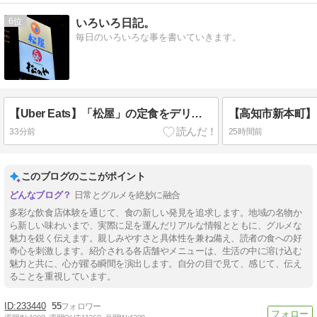
6
いろいろ日記。
毎日のいろいろな事を書いていきます。
【Uber Eats】「松屋」の定食をデリバリー。
33分前
25時間前
このブログのここがポイント
日常とグルメを絶妙に融合
多彩な飲食店体験を通じて、食の新しい発見を追求します。地域の名物か
ら新しい味わいまで、実際に足を運んだリアルな情報とともに、グルメな
魅力を鋭く伝えます。親しみやすさと具体性を兼ね備え、読者の食への好
奇心を刺激します。紹介される各店舗やメニューは、生活の中に溶け込む
魅力と共に、心が躍る瞬間を演出します。自分の目で見て、感じて、伝え
ることを重視しています。
233440
55