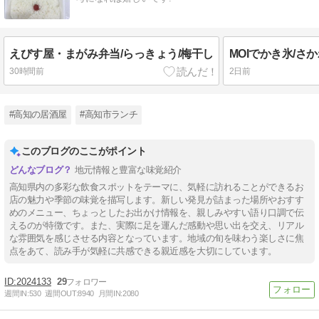
えびす屋・まがみ弁当/らっきょう/梅干し
MOIでかき氷/さか
30時間前
2日前
#高知の居酒屋
#高知市ランチ
このブログのここがポイント
地元情報と豊富な味覚紹介
高知県内の多彩な飲食スポットをテーマに、気軽に訪れることができるお
店の魅力や季節の味覚を描写します。新しい発見が詰まった場所やおすす
めのメニュー、ちょっとしたお出かけ情報を、親しみやすい語り口調で伝
えるのが特徴です。また、実際に足を運んだ感動や思い出を交え、リアル
な雰囲気を感じさせる内容となっています。地域の旬を味わう楽しさに焦
点をあて、読み手が気軽に共感できる親近感を大切にしています。
2024133
29
週間IN:
530
週間OUT:
8940
月間IN:
2080