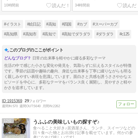
10時間前
34時間前
#イラスト
#絵日記
#高知
#四国
#カブ
#スーパーカブ
#高知県
#高知市
#高知で
#高知でダラダラ
#ダラダラ
#c125
このブログのここがポイント
日常の出来事を軽やかに綴る多彩なテーマ
生活の中で感じた小さな変化や発見を、気取らずに伝えるスタイルが特徴
です。季節の話題や趣味の趣向、身近な出来事を丁寧に綴りながらも明る
く親しみやすい表現を意識しています。面白さと共感を誘うささやかなエ
ピソードを中心に、多彩なテーマをバランス良く展開し、見やすさと軽や
かさを追求しています。
1915369
29
週間IN:
570
週間OUT:
5640
月間IN:
2262
12
うふふの美味しいもの探すぞ♪
食べること大好き♪居酒屋さん、ランチ、スイーツなどの
日々食べた物とお出掛け記事を載せています。何かの参
考になれば嬉しいです!