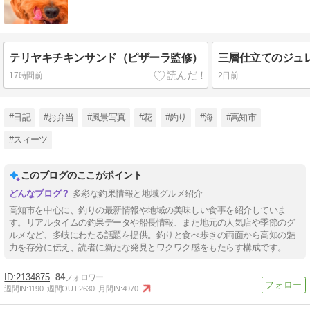
テリヤキチキンサンド（ピザーラ監修）
三層仕立てのジュ
17時間前
2日前
#日記
#お弁当
#風景写真
#花
#釣り
#海
#高知市
#スィーツ
このブログのここがポイント
多彩な釣果情報と地域グルメ紹介
高知市を中心に、釣りの最新情報や地域の美味しい食事を紹介していま
す。リアルタイムの釣果データや船長情報、また地元の人気店や季節のグ
ルメなど、多岐にわたる話題を提供。釣りと食べ歩きの両面から高知の魅
力を存分に伝え、読者に新たな発見とワクワク感をもたらす構成です。
2134875
84
週間IN:
1190
週間OUT:
2630
月間IN:
4970