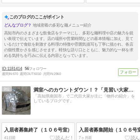
このブログのここがポイント
地域密着の多彩な麺メニュー紹介
高知市内のさまざまな飲食店をテーマにし、多彩な麺料理や店の魅力を鋭
い表現で伝えています。店の場所や営業時間などの基本情報に加え、見て
いるだけで食欲を刺激する料理の特徴や雰囲気描写も丁寧に描かれ、各店
の個性豊かさを感じさせます。軽快な語り口とともに、魅力的な一杯を求
める気持ちを巧みに伝える内容となっています。
1181414
56
週間IN:
670
週間OUT:
6010
月間IN:
2960
9
満室へのカウントダウン！？「見習い大家のぼや日記」
「高知県南国市」で二代目大家が主に「物件の紹介」を
しているブログです。
入居者募集終了（１０６号室）
入居者募集開始（１０６号
41日前
7ヶ月前