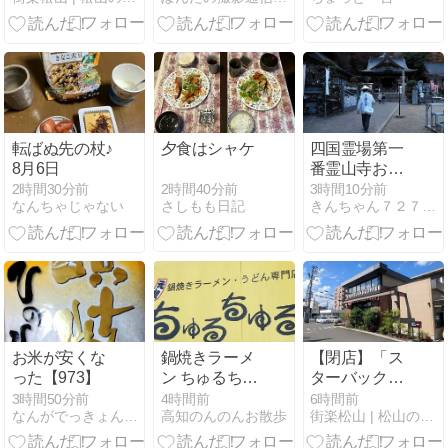
楽フェス、松
山市駅前の新
演舞にも注目
転ばぬ先の杖♪
夕食はシャケ
四国霊場第一
8月6日
番霊山寺お礼
参り
2時間40分前
2時間30分前
3時間10分前
さしもも日記
なんちゃじゃない
きんちゃん７２７日記 - 楽天ブログ
お米が安くな
鍋焼きラーメ
【閉店】「ス
った【973】
ン ちゅるちゅ
ターバックス
るへ
コーヒー 松山
3時間50分前
4時間前
6時間前
なんがでっきょんなあ byせいやん
高知のんのんお散歩
街楽松山 | 松山の街を“オモシロク”するブログ
湊町店」が10
月26日で営業