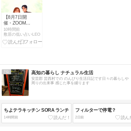
【8月7日開
催・ZOOM】
アドラーから
10時間前
敷居の低い占いLEO
学ぶきょうだ
い順での強み
とコミュニケ
ーション術
7
高知の暮らし ナチュラル生活
安芸郡 芸西村での のんびり生活日記です日々の暮らしや
周りの出来事 感じた事を綴ります
ちよテラキッチン SORA ランチ
フィルターで停電？
14時間前
2日前