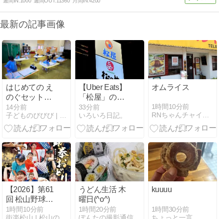
週間IN:
1000
週間OUT:
11360
月間IN:
4200
最新の記事画像
はじめての え
【Uber Eats】
オムライス
のぐセットだ
「松屋」の定
よ
食をデリバリ
1時間10分前
14分前
33分前
RNちゃんチャイコフスキーの「自分用ブログ」
子どものびびび | キッズ・アートｉ！
いろいろ日記。
ー。
【2026】第61
うどん生活 木
kuuuu
回 松山野球拳
曜日(^o^)
おどり開催！
1時間30分前
1時間10分前
1時間20分前
ちょっと一言
街楽松山 | 松山の街を“オモシロク”するブログ
ぽんたの撮影通信＆うどん麺類大好き生活
演舞会場や音