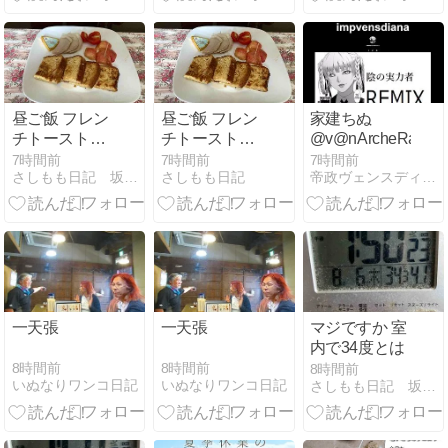
終了｜移転予
定なし、跡地
の今後にも注
目
昼ご飯 フレン
昼ご飯 フレン
家建ちぬ
チトーストで
チトーストで
@v@nArcheRage
した
した
7時間前
7時間前
7時間前
さしもも日記 坂の上の雲松山市から
さしもも日記
帝政ヴェンスディアナ
一天張
一天張
マジですか 室
内で34度とは
8時間前
8時間前
8時間前
いぬなりワンコ日記
いぬなりワンコ日記
さしもも日記 坂の上の雲松山市から