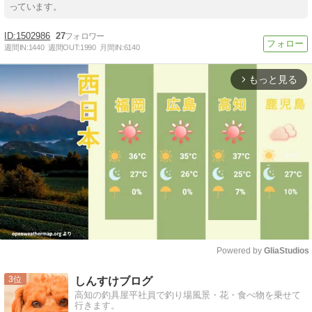
っています。
1502986
27
週間IN:
1440
週間OUT:
1990
月間IN:
6140
もっと見る
arrow_forward_ios
Powered by 
GliaStudios
Mute
3
しんすけブログ
高知の釣具屋平社員で釣り場風景・花・食べ物を乗せて
行きます。