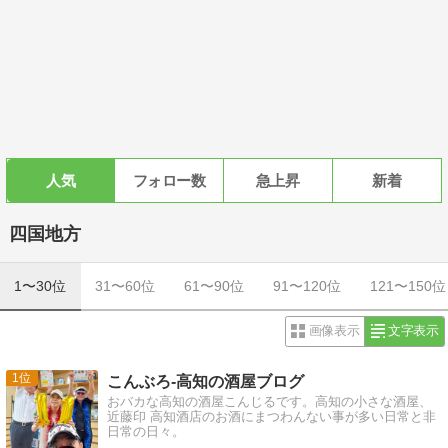
人気
フォロー数
急上昇
新着
四国地方
1〜30位
31〜60位
61〜90位
91〜120位
121〜150位
画像表示
文字表示
1
こんぶろ-高知の酒屋ブログ
おバカな高知の酒屋こんじるです。高知の小さな酒屋、
近藤印 高知酒店のお酒にまつわんない事が多い日常と非
日常の日々。