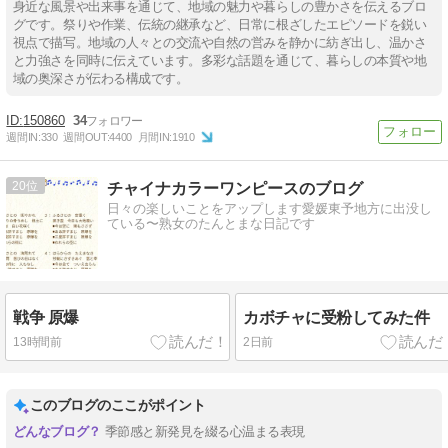
身近な風景や出来事を通じて、地域の魅力や暮らしの豊かさを伝えるブロ
グです。祭りや作業、伝統の継承など、日常に根ざしたエピソードを鋭い
視点で描写。地域の人々との交流や自然の営みを静かに紡ぎ出し、温かさ
と力強さを同時に伝えています。多彩な話題を通じて、暮らしの本質や地
域の奥深さが伝わる構成です。
150860
34
週間IN:
330
週間OUT:
4400
月間IN:
1910
20
チャイナカラーワンピースのブログ
日々の楽しいことをアップします愛媛東予地方に出没し
ている〜熟女のたんとまな日記です
戦争 原爆
カボチャに受粉してみた件
13時間前
2日前
このブログのここがポイント
季節感と新発見を綴る心温まる表現