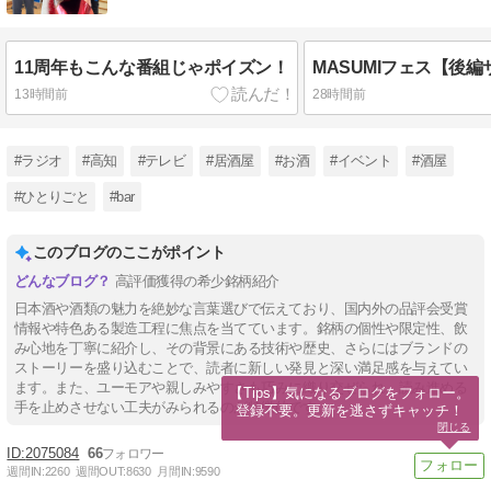
11周年もこんな番組じゃポイズン！
MASUMIフェス【後
13時間前
28時間前
#ラジオ
#高知
#テレビ
#居酒屋
#お酒
#イベント
#酒屋
#ひとりごと
#bar
このブログのここがポイント
高評価獲得の希少銘柄紹介
日本酒や酒類の魅力を絶妙な言葉選びで伝えており、国内外の品評会受賞
情報や特色ある製造工程に焦点を当てています。銘柄の個性や限定性、飲
み心地を丁寧に紹介し、その背景にある技術や歴史、さらにはブランドの
ストーリーを盛り込むことで、読者に新しい発見と深い満足感を与えてい
ます。また、ユーモアや親しみやすさも巧みに織り交ぜられ、読み進める
【Tips】気になるブログをフォロー。

手を止めさせない工夫がみられるのが特徴的です。
登録不要。更新を逃さずキャッチ！
閉じる
2075084
66
週間IN:
2260
週間OUT:
8630
月間IN:
9590