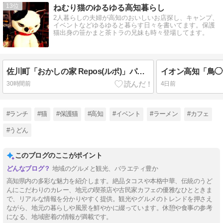
13
ねむり猫のゆるゆる高知暮らし
2人暮らしの夫婦が高知のおいしいお店探し、キャンプ、
イベントなどゆるゆると暮らす日々を書いてます。保護
猫出身の笹かまと茶トラの兄妹も時々登場してます。
佐川町「おかしの家 Repos(ルポ)」パティシエが作るかき氷、生ショコラといちごミルク
30時間前
4日前
#ランチ
#猫
#保護猫
#高知
#イベント
#ラーメン
#カフェ
#うどん
このブログのここがポイント
地域のグルメと観光、バラエティ豊か
高知県内の多彩な魅力を紹介します。絶品タコスや本格中華、伝統のうど
んにこだわりのカレー、地元の喫茶店や古民家カフェの優雅なひとときま
で、リアルな情報を分かりやすく提供。観光やグルメのトレンドを押さえ
ながら、地元の暮らしや風景を鮮やかに綴っています。休憩や食事の参考
になる、地域密着の情報が満載です。