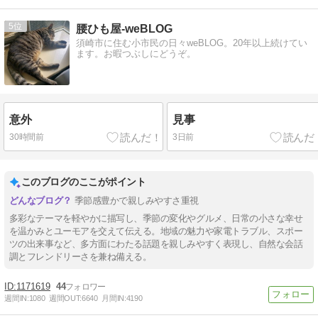
5
腰ひも屋-weBLOG
須崎市に住む小市民の日々weBLOG。20年以上続けてい
ます。お暇つぶしにどうぞ。
意外
見事
30時間前
3日前
このブログのここがポイント
季節感豊かで親しみやすさ重視
多彩なテーマを軽やかに描写し、季節の変化やグルメ、日常の小さな幸せ
を温かみとユーモアを交えて伝える。地域の魅力や家電トラブル、スポー
ツの出来事など、多方面にわたる話題を親しみやすく表現し、自然な会話
調とフレンドリーさを兼ね備える。
1171619
44
週間IN:
1080
週間OUT:
6640
月間IN:
4190