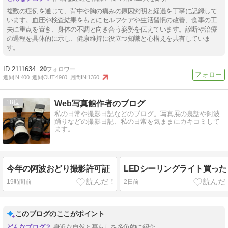
複数の症例を通じて、背中や胸の痛みの原因究明と経過を丁寧に記録して
います。血圧や検査結果をもとにセルフケアや生活習慣の改善、食事の工
夫に重点を置き、身体の不調と向き合う姿勢を伝えています。診断や治療
の過程を具体的に示し、健康維持に役立つ知識と心構えを共有していま
す。
2111634
20
週間IN:
400
週間OUT:
4960
月間IN:
1360
18
Web写真館作者のブログ
私の日常や撮影日記などのブログ。写真展の裏話や阿波
踊りなどの撮影日記、私の日常を気ままにカキコミして
ます。
今年の阿波おどり撮影許可証
LEDシーリングライト買った
19時間前
2日前
このブログのここがポイント
身近な自然と暮らしを多角的に紹介