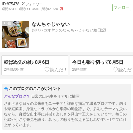
875478
21
週間IN:
450
週間OUT:
4540
月間IN:
1570
15
なんちゃじゃない
釣りバカオヤジのなんちゃじゃない絵日記!
転ばぬ先の杖♪ 8月6日
今日も張り切って8月5日
2時間30分前
28時間前
このブログのここがポイント
日常の出来事をリアルに描写
さまざまな日々の出来事をユーモアと詳細な描写で綴るブログです。釣り
や家庭菜園、身近なトラブルから季節の風物詩まで、多彩なテーマを扱い
ながら、身近な出来事に共感と楽しさを見出す工夫をしています。毎日の
記録や小さな発見を語り、暮らしの彩りを伝える親しみやすい仕立てに仕
上がっています。