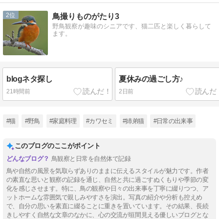
2
鳥撮りものがたり3
野鳥観察が趣味のシニアです、猫二匹と楽しく暮らして
ます。
blogネタ探し
夏休みの過ごし方♪
21時間前
2日前
#猫
#野鳥
#家庭料理
#カワセミ
#姉弟猫
#日常の出来事
このブログのここがポイント
鳥観察と日常を自然体で記録
鳥や自然の風景を気取らずありのままに伝えるスタイルが魅力です。作者
の素直な思いと観察の記録を通じ、自然と共に過ごすぬくもりや季節の変
化を感じさせます。特に、鳥の観察や日々の出来事を丁寧に綴りつつ、ア
ットホームな雰囲気で親しみやすさを演出。写真の紹介や分析も控えめ
で、自分の思いを素直に綴ることに重きを置いています。その結果、長続
きしやすく自然な文章のなかに、心の交流が垣間見える優しいブログとな