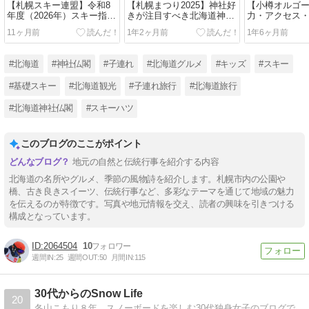
【札幌スキー連盟】令和8
【札幌まつり2025】神社好
【小樽オルゴ
年度（2026年）スキー指導
きが注目すべき北海道神宮
力・アクセス
員・準指導員・認定指導員
例祭の神輿と奉納行事
を徹底解説！
11ヶ月前
1年2ヶ月前
1年6ヶ月前
受検説明会 完全ガイド
#北海道
#神社仏閣
#子連れ
#北海道グルメ
#キッズ
#スキー
#基礎スキー
#北海道観光
#子連れ旅行
#北海道旅行
#北海道神社仏閣
#スキーハツ
このブログのここがポイント
地元の自然と伝統行事を紹介する内容
北海道の名所やグルメ、季節の風物詩を紹介します。札幌市内の公園や
橋、古き良きスイーツ、伝統行事など、多彩なテーマを通じて地域の魅力
を伝えるのが特徴です。写真や地元情報を交え、読者の興味を引きつける
構成となっています。
2064504
10
週間IN:
25
週間OUT:
50
月間IN:
115
30代からのSnow Life
20
冬山こもり８年、スノーボードを楽しむ30代独身女子のブログです。美容師資格を持った目線や、リゾートバイトのほかいろんな仕事の経験、脱臼など怪我からの復帰のお話を書いています。