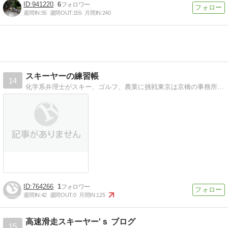
941220
6
週間IN:
55
週間OUT:
155
月間IN:
240
スキーヤーの練習帳
14
化学系弁理士がスキー、ゴルフ、農業に挑戦東京は京橋の事務所に勤務。夢は世界のスキー場めぐり。
764266
1
週間IN:
42
週間OUT:
0
月間IN:
125
高速滑走スキーヤー'ｓ ブログ
15