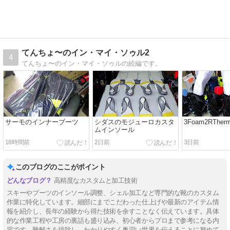
てんちょ〜のイン・マイ・ソゥル2
4
てんちょ〜のイン・マイ・ソゥルの続編です。
サーモのインナーブーツ
シダスのモジューロカスタ
3Foam2RTher
ムインソール
18時間前
2日前
3日前
このブログのここがポイント
高精度なカスタムと加工技術
スキーやブーツのインソール調整、シェル加工など専門的な靴のカスタム
作業に特化しています。細部にまでこだわった仕上げや最新のアイテム情
報を紹介し、長年の経験から得た技術を余すことなく伝えています。具体
的な作業工程や工房の裏話も盛り込み、初心者からプロまで参考になる内
容です。難解さを排除し、わかりやすく奥深い世界を伝えることに努めて