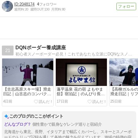
2048174
4
週間IN:
20
週間OUT:
130
月間IN:
80
DQNボーダー養成講座
21
初心者スノーボーダー必見！これであなたも立派にDQNなスノボちゃんです。
【古志高原スキー場】滑走
蓬平温泉 花の宿 よもやま
【高柳ガルル
日記｜山古志のコンパクト
舘】宿泊記｜のんびり長湯
滑走日記｜リフ
で斜面が面白いローカルゲ
できる温泉とツヤツヤの美
大満足！スタ
4日前
17日前
25日前
レンデ【初253】
味しいご飯！花舞台の演舞
な初心者練習
も楽しめた長岡の宿
ンデ（25/26シ
目2）【初252
このブログのここがポイント
個性豊かで親身なゲレンデ巡りと宿紹介
北海道から東北、長野、イタリアまで幅広くカバーし、スキーとスノーボ
ードのトリップ記録を通して各地の魅力を伝えています。地域の特徴や宿