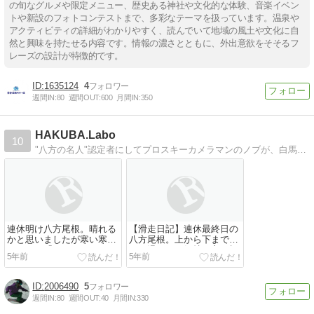
の旬なグルメや限定メニュー、歴史ある神社や文化的な体験、音楽イベン
トや新設のフォトコンテストまで、多彩なテーマを扱っています。温泉や
アクティビティの詳細がわかりやすく、読んでいて地域の風土や文化に自
然と興味を持たせる内容です。情報の濃さとともに、外出意欲をそそるフ
レーズの設計が特徴的です。
1635124
4
週間IN:
80
週間OUT:
600
月間IN:
350
HAKUBA.Labo
10
"八方の名人"認定者にしてプロスキーカメラマンのノブが、白馬のゲレンデやアウトドアのお得な情報をお届け。スキー・スノーボードの滑り映像撮影も行っています。ご依頼はお気軽にどうぞ！＾＾
連休明け八方尾根。晴れる
【滑走日記】連休最終日の
かと思いましたが寒い寒い
八方尾根。上から下までど
ｗしかし「スキーの日」と
こを滑っても気持ち良い極
5年前
5年前
あらば滑らない訳にはいき
上ゲレンデ！
ませんｗ整地はどこも締ま
った粉雪圧雪で、スピード
2006490
5
が出る気持ち良いバーン。
週間IN:
80
週間OUT:
40
月間IN:
330
雪面がやや見にくいです
が、全然荒れないので問題