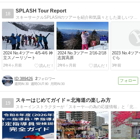
SPLASH Tour Report
18
スキーサークルSPLASHのツアーを紹介和気藹々とした楽しいツアーをちょっと覗いてみて。スノボもファンスキーも大歓迎。
2024 No.4ツアー 4/5-4/6 神
2024 No.3ツアー 2/16-2/18
2023 No.4ツアー
立スノーリゾート
志賀高原
ぐら
2年4ヶ月前
2年6ヶ月前
3年前
389426
2
週間IN:
30
週間OUT:
80
月間IN:
30
スキーはじめてガイド＝北海道の楽しみ方
19
スキーインストラクターが「スキーヤ―の為の応援情報」と「北海道の魅力」をお伝えします