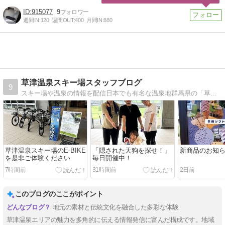
915077
9
週間IN:
120
週間OUT:
400
月間IN:
880
草津温泉スキー場スタッフブログ
9
スキー場や温泉の情報を配信日本でも有名な温泉地群馬県の「草津温泉」にある草津温泉スキー場スタッフです！
草津温泉スキー場のE-BIKE
「隠された天狗を探せ！」
新商品のお知
を是非ご体験ください
毎日開催中！
7時間前
31時間前
2日前
このブログのここがポイント
地元の素材と伝統文化を融合した多彩な体験
草津温泉エリアの魅力を多角的に伝える情報発信に富んだ構成です。地域