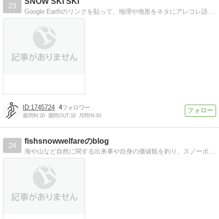
SNOW SKI SKI
23
Google Earthのリンクを貼って、地理や地形をネタにアレコレ語るブログです。体験談、コースやリフト配置の印象等々、主にスキー場について呟きます。
1745724
4
週間IN:
20
週間OUT:
10
月間IN:
30
fishsnowwelfareのblog
24
海や山など自然に関する出来事や自身の価値観を釣り、スノーボード、仕事などを通して仙台から発信するブログです。