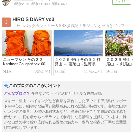
週間IN:
180
週間OUT:
440
月間IN:
660
HIRO'S DIARY vo3
3
ニセコバックカントリー＆SBX参戦記！ラジコンと登山とゴルフも？
ニューマシン その２２
２０２６ 登山 その５２ 打
２０２６ 登山 
Karrimor CougarApex 60＋
見山 ～ 蓬莱山（滋賀県）
尾山 ～ 剣尾山
（クーガエイペックス６
Vo３
（大阪府）
5日前
12日前
26日前
０）
このブログのここがポイント
多彩なアウトドア活動とリアルな体験記録
スキー・登山・ハイキングなど自然を舞台にしたアウトドア活動のレポー
トを中心に、細やかな描写と臨場感あふれる記述が特徴です。各地の山や
ゲレンデの風景、天候や混雑状況など、詳細に綴ることで体験の臨場感を
伝えつつ、初心者からベテランまで参考になる情報を提供しています。静
かな自然の中で繰り広げられる冒険の魅力を、多彩な視点と丁寧な言葉選
びで表現しています。