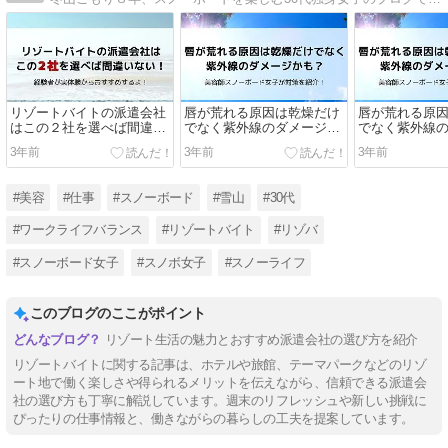
リゾートバイトの派遣会社
唇が荒れる原因は乾燥だけ
唇が荒れる原
はこの２社を選べば間違い
でなく紫外線のダメージか
でなく紫外線
ない！
も？美容師スノーボード女
も？美容師ス
3年前
3年前
3年前
子が対策を紹介！
子が対策を紹
#美容
#仕事
#スノーボード
#雪山
#30代
#ワークライフバランス
#リゾートバイト
#リゾバ
#スノーボード女子
#スノボ女子
#スノーライフ
このブログのここがポイント
リゾート生活の魅力とおすすめ派遣会社の選び方を紹介
リゾートバイトに関する記事は、ホテルや旅館、テーマパークなどのリゾ
ート地で働く楽しさや得られるメリットを伝えながら、信頼できる派遣会
社の選び方も丁寧に解説しています。週末のリフレッシュや新しい挑戦に
ぴったりの仕事情報と、働きながらの暮らしの工夫を提案しています。