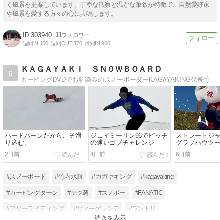
く風景を提案しています。丁寧な観察と温かな筆致が特徴で、自然愛好家
や風景を愛する方々の心に共鳴します。
303940
11
週間IN:
150
週間OUT:
370
月間IN:
960
ＫＡＧＡＹＡＫＩ ＳＮＯＷＢＯＡＲＤ
6
カービングDVDでお馴染みのスノーボーダーKAGAYAKING代表竹内水輝の１年中オールシーズンスノーボード活動。夏,ふじてんサマーゲレンデ。冬,白馬メイン。レッスン＆キャンプ開催しています。
ハードバーンだからこそ滑
ジェイミーリン96でピッチ
ストレートジ
り込む。
の速いゴブチャレンジ
グラブハウツー
2日前
4日前
6日前
#スノーボード
#竹内水輝
#カガヤキング
#kagayaking
#カービングターン
#テク選
#スノボー
#FANATIC
#フリーライディング
#サマーゲレンデ
#ラントリ
続きを表示