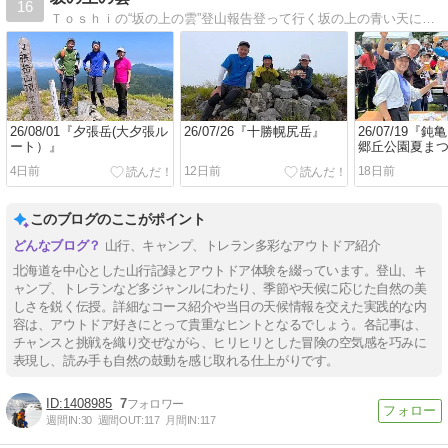
16
Ｔｏｓｈｉの“坂の上の雲”登山報告登って行く坂の上の青い天にもし一朶の白い雲が輝いていなくとも、また坂を登ります。
26/08/01『夕張岳(大夕張ル
26/07/26『十勝幌尻岳』
26/07/19『
ート）』
郷丘公園夏ま
4日前
12日前
18日前
このブログのここがポイント
山行、キャンプ、トレラン多彩なアウトドア紹介
北海道を中心とした山行記録とアウトドア体験を綴っています。登山、キ
ャンプ、トレランなど多ジャンルにわたり、季節や天候に応じた自然の美
しさを鋭く伝授。詳細なコース紹介や当日の天候情報を交えた実践的な内
容は、アウトドア好きにとって貴重なヒントとなるでしょう。各記事は、
チャンスと挑戦を織り交ぜながら、ヒリヒリとした冒険の空気感を巧みに
表現し、読み手も自然の鼓動を感じ取れる仕上がりです。
1408985
7
週間IN:
30
週間OUT:
117
月間IN:
117