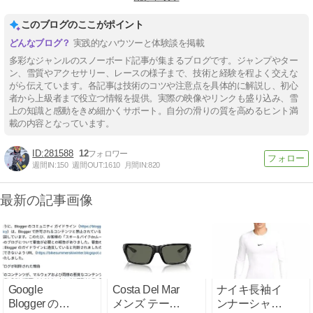
#スノーボードキャンプ
このブログのここがポイント
実践的なハウツーと体験談を掲載
多彩なジャンルのスノーボード記事が集まるブログです。ジャンプやター
ン、雪質やアクセサリー、レースの様子まで、技術と経験を程よく交えな
がら伝えています。各記事は技術のコツや注意点を具体的に解説し、初心
者から上級者まで役立つ情報を提供。実際の映像やリンクも盛り込み、雪
上の知識と感動をきめ細かくサポート。自分の滑りの質を高めるヒント満
載の内容となっています。
281588
12
週間IN:
150
週間OUT:
1610
月間IN:
820
最新の記事画像
Google
Costa Del Mar
ナイキ長袖イ
Blogger のブ
メンズ テール
ンナーシャツ