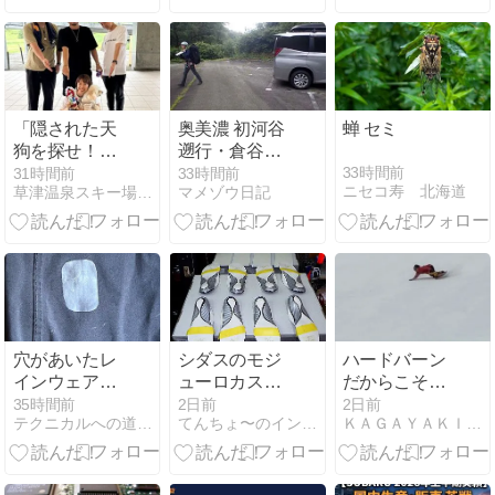
た！味やボリ
ューム紹介
「隠された天
奥美濃 初河谷
蝉 セミ
狗を探せ！」
遡行・倉谷川
毎日開催中！
下降：高巻き
33時間前
31時間前
33時間前
ニセコ寿 北海道
草津温泉スキー場スタッフブログ
マメゾウ日記
地獄を超える
とナメ天国！
穴があいたレ
シダスのモジ
ハードバーン
インウェアを
ューロカスタ
だからこそ滑
修理する
ムインソール
り込む。
35時間前
2日前
2日前
テクニカルへの道〜ROAD TO TECNICAL~ | …
てんちょ〜のイン・マイ・ソゥル2
ＫＡＧＡＹＡＫＩ ＳＮＯＷＢＯＡＲＤ