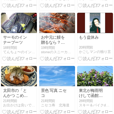
か…」
サーモのイン
お中元に鰻を
もう盆休み
ナーブーツ
贈るなら？喜
ばれる国産う
20時間前
18時間前
19時間前
かごしマンの独り言
てんちょ〜のイン・マイ・ソゥル2
stoneのスニーカーダイアリー
なぎギフトの
選び方とおす
すめ
太田市の「と
景色 写真 ニセ
東北が梅雨明
んかつ こめ
コ
けして函館に
山」でみぞれ
も青空戻る
21時間前
21時間前
28時間前
お出かけは良いですよ！
ニセコ寿 北海道
スキー＆バイクdeムービー
とんかつ定食
2026/8/5(水)
を食べてみ