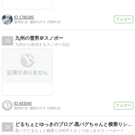
1786385
週間IN:
20
週間OUT:
5
月間IN:
20
九州の雪男＠スノボー
25
九州から発信するスノボー日記
403040
週間IN:
20
週間OUT:
0
月間IN:
20
どるちぇとゆっきのブログ-黒パグちゃんと横乗りショップ店員
26
黒パグどるちぇと横乗りSHOPスタッフゆっきがスノーボード・サーフィン・スケートボードの有益な情報と２人の日常を配信します。