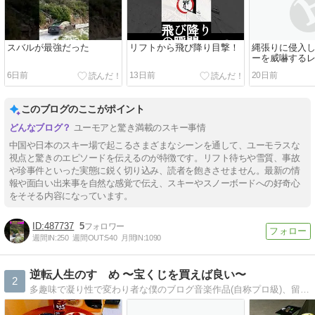
スバルが最強だった
リフトから飛び降り目撃！
縄張りに侵入
ーを威嚇する
6日前
13日前
20日前
このブログのここがポイント
ユーモアと驚き満載のスキー事情
中国や日本のスキー場で起こるさまざまなシーンを通して、ユーモラスな
視点と驚きのエピソードを伝えるのが特徴です。リフト待ちや雪質、事故
や珍事件といった実態に鋭く切り込み、読者を飽きさせません。最新の情
報や面白い出来事を自然な感覚で伝え、スキーやスノーボードへの好奇心
をそそる内容になっています。
487737
5
週間IN:
250
週間OUT:
540
月間IN:
1090
逆転人生のすゝめ 〜宝くじを買えば良い〜
2
多趣味で凝り性で変わり者な僕のブログ音楽作品(自称プロ級)、留学経験などの昔話、スキーとバイクに没頭する日々