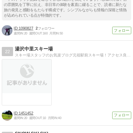
の雰囲気を丁寧に伝え、非日常の体験を素直に綴ることで、読者に新たな
旅の発見と感動をもたらす構成です。シンプルながらも情報の深堀と情熱
が込められている点が特徴的です。
1090827
2
週間IN:
20
週間OUT:
160
月間IN:
50
湯沢中里スキー場
22
スキー場スタッフのお気楽ブログ元祖駅前スキー場！アクセス良好！お車でも関越道湯沢ICより約５ｋｍ、約10分！
1451452
週間IN:
20
週間OUT:
10
月間IN:
40