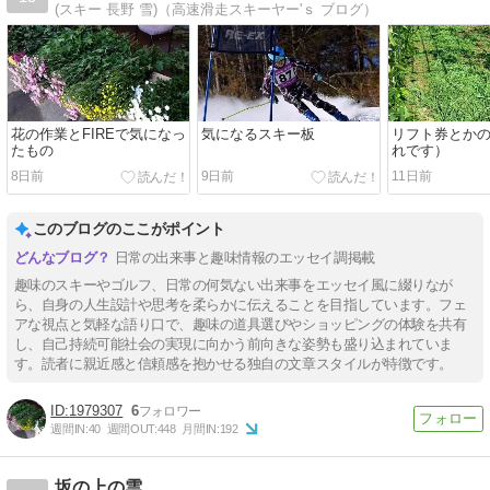
(スキー 長野 雪)（高速滑走スキーヤー'ｓ ブログ）
花の作業とFIREで気になっ
気になるスキー板
リフト券とか
たもの
れです）
8日前
9日前
11日前
このブログのここがポイント
日常の出来事と趣味情報のエッセイ調掲載
趣味のスキーやゴルフ、日常の何気ない出来事をエッセイ風に綴りなが
ら、自身の人生設計や思考を柔らかに伝えることを目指しています。フェ
アな視点と気軽な語り口で、趣味の道具選びやショッピングの体験を共有
し、自己持続可能社会の実現に向かう前向きな姿勢も盛り込まれていま
す。読者に親近感と信頼感を抱かせる独自の文章スタイルが特徴です。
1979307
6
週間IN:
40
週間OUT:
448
月間IN:
192
坂の上の雲