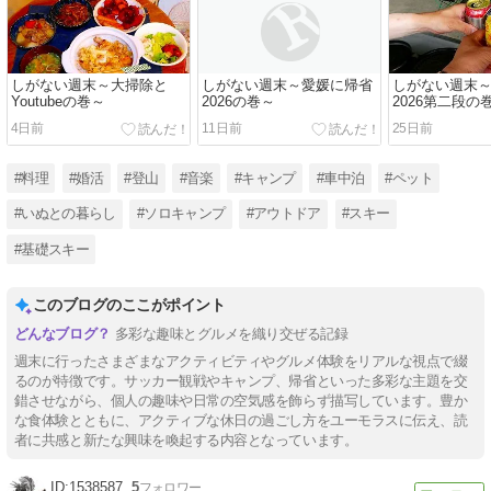
しがない週末～大掃除と
しがない週末～愛媛に帰省
しがない週末
Youtubeの巻～
2026の巻～
2026第二段の
4日前
11日前
25日前
#料理
#婚活
#登山
#音楽
#キャンプ
#車中泊
#ペット
#いぬとの暮らし
#ソロキャンプ
#アウトドア
#スキー
#基礎スキー
このブログのここがポイント
多彩な趣味とグルメを織り交ぜる記録
週末に行ったさまざまなアクティビティやグルメ体験をリアルな視点で綴
るのが特徴です。サッカー観戦やキャンプ、帰省といった多彩な主題を交
錯させながら、個人の趣味や日常の空気感を飾らず描写しています。豊か
な食体験とともに、アクティブな休日の過ごし方をユーモラスに伝え、読
者に共感と新たな興味を喚起する内容となっています。
1538587
5