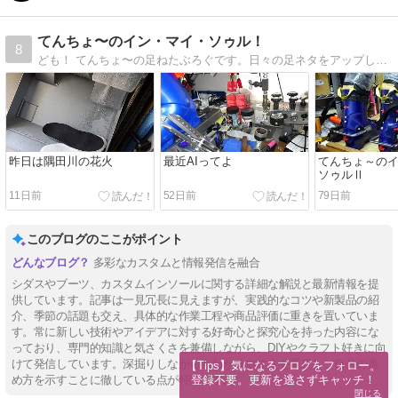
てんちょ〜のイン・マイ・ソゥル！
8
ども！ てんちょ〜の足ねたぶろぐです。日々の足ネタをアップしています。
昨日は隅田川の花火
最近AIってよ
てんちょ～の
ソゥルⅡ
11日前
52日前
79日前
このブログのここがポイント
多彩なカスタムと情報発信を融合
シダスやブーツ、カスタムインソールに関する詳細な解説と最新情報を提
供しています。記事は一見冗長に見えますが、実践的なコツや新製品の紹
介、季節の話題も交え、具体的な作業工程や商品評価に重きを置いていま
す。常に新しい技術やアイデアに対する好奇心と探究心を持った内容にな
っており、専門的知識と気さくさを兼備しながら、DIYやクラフト好きに向
けて発信しています。深掘りしながらもわかりやすさを重視し、自分の進
【Tips】気になるブログをフォロー。

登録不要。更新を逃さずキャッチ！
め方を示すことに徹している点が特徴です。
閉じる