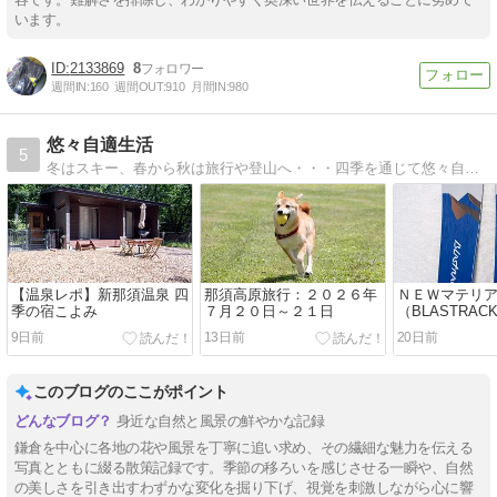
います。
2133869
8
週間IN:
160
週間OUT:
910
月間IN:
980
悠々自適生活
5
冬はスキー、春から秋は旅行や登山へ・・・四季を通じて悠々自適に人生を楽しみたい、そんな管理人のブログです。
【温泉レポ】新那須温泉 四
那須高原旅行：２０２６年
ＮＥＷマテリ
季の宿こよみ
７月２０日～２１日
（BLASTRACK
L）！！
9日前
13日前
20日前
このブログのここがポイント
身近な自然と風景の鮮やかな記録
鎌倉を中心に各地の花や風景を丁寧に追い求め、その繊細な魅力を伝える
写真とともに綴る散策記録です。季節の移ろいを感じさせる一瞬や、自然
の美しさを引き出すわずかな変化を掘り下げ、視覚を刺激しながら心に響