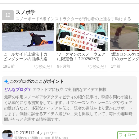
スノボ学
12
スノーボードA級インストラクターが初心者の上達を手助けする情報や、カービングターンのハウツーをお届けする情報発信サイト
ヒールサイド上達法｜カー
ワークマンのスノーウェア
坂道ロンスケ
ビングターンの目線の送り
に限定色！？2025/26モデ
ドのカービン
方が劇的に変わる革新的な
ルのイージス防水防寒スー
に最高！サマ
19日前
9ヶ月前
1年前
方法
ツ
効果を実践
このブログのここがポイント
アウトドアに役立つ実用的なアイデア掲載
最新の冬用スノーギアやアクティビティの紹介記事は、季節を問わず楽し
く活動的になる提案をしています。オフシーズンのトレーニングやウェア
の選び方など、多彩なアイデアを伝え、読者の趣味をより豊かにサポート
します。気軽に試せるアイテム選びや工夫も掲載していて、毎日の趣味時
間がもっと充実する情報源です。
2015112
4
週間IN:
60
週間OUT:
100
月間IN:
280