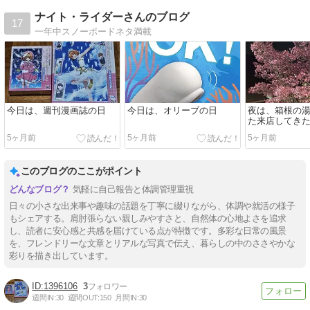
ナイト・ライダーさんのブログ
17
一年中スノーボードネタ満載
今日は、週刊漫画誌の日
今日は、オリーブの日
夜は、箱根の
た来店してき
5ヶ月前
5ヶ月前
5ヶ月前
このブログのここがポイント
気軽に自己報告と体調管理重視
日々の小さな出来事や趣味の話題を丁寧に綴りながら、体調や就活の様子
もシェアする。肩肘張らない親しみやすさと、自然体の心地よさを追求
し、読者に安心感と共感を届けている点が特徴です。多彩な日常の風景
を、フレンドリーな文章とリアルな写真で伝え、暮らしの中のささやかな
彩りを描き出しています。
1396106
3
週間IN:
30
週間OUT:
150
月間IN:
30