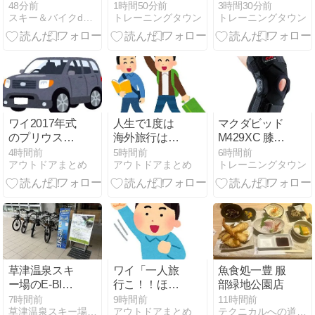
ログ規約違反
フィン サング
FB7920-100を
48分前
1時間50分前
3時間30分前
スキー＆バイクdeムービー
トレーニングタウン
トレーニングタウン
騒動顛末記
ラス 580G
深掘り解説
2026/8/6(木)
ワイ2017年式
人生で1度は
マクダビッド
のプリウスか
海外旅行は当
M429XC 膝サ
らの乗り換え
たり前という
ポーターの機
4時間前
5時間前
6時間前
アウトドアまとめ
アウトドアまとめ
トレーニングタウン
先が決まらな
風潮
能と快適性解
い
wwwwwwwww
説
草津温泉スキ
ワイ「一人旅
魚食処一豊 服
ー場のE-BIKE
行こ！！ほー
部緑地公園店
を是非ご体験
んこんな名所
7時間前
9時間前
11時間前
草津温泉スキー場スタッフブログ
アウトドアまとめ
テクニカルへの道〜ROAD TO TECNICAL~ | …
ください
があるん