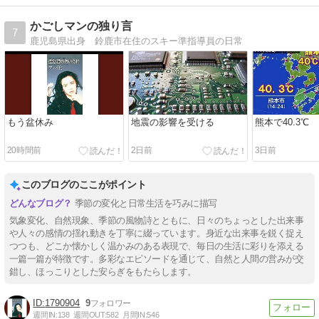
かごしマンの独り言
7
鹿児島県出身 鈴鹿市在住のスキー準指導員の日常
もう盆休み
地震の影響を受ける
熊本で40.3℃
20時間前
2日前
3日前
このブログのここがポイント
季節の変化と日常生活を巧みに描写
気象変化、自然現象、季節の風物詩とともに、日々のちょっとした出来事
や人々の感情の揺れ動きを丁寧に綴っています。身近な出来事を鋭く捉え
つつも、どこか懐かしく温かみのある表現で、毎日の生活に彩りを添える
一篇一篇が特徴です。多彩なエピソードを通じて、自然と人間の営みが交
錯し、ほっこりとした安らぎをもたらします。
1790904
9
週間IN:
138
週間OUT:
582
月間IN:
546