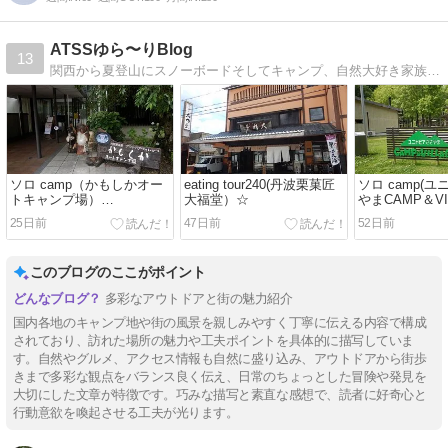
ATSSゆら〜りBlog
13
関西から夏登山にスノーボードそしてキャンプ、自然大好き家族です◎ カメラを片手に、面白いこと、良い景色、美味しいものを求めて◎
ソロ camp（かもしかオー
eating tour240(丹波栗菓匠
ソロ camp(
トキャンプ場）
大福堂）☆
やまCAMP＆VI
2026,07,07･08☆
2025,06,11･1
25日前
47日前
52日前
このブログのここがポイント
多彩なアウトドアと街の魅力紹介
国内各地のキャンプ地や街の風景を親しみやすく丁寧に伝える内容で構成
されており、訪れた場所の魅力や工夫ポイントを具体的に描写していま
す。自然やグルメ、アクセス情報も自然に盛り込み、アウトドアから街歩
きまで多彩な観点をバランス良く伝え、日常のちょっとした冒険や発見を
大切にした文章が特徴です。巧みな描写と素直な感想で、読者に好奇心と
行動意欲を喚起させる工夫が光ります。