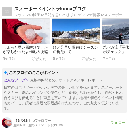
なし。人は少ないですが、
スノーボードイントラkumaブログ
最近は平日でも知人の誰か
11
に逢います。声かけられる
レッスンの様子や日記を思いのままにゲレンデ情報やスノーボードニュースの更新。初心者の方に向けたブログレッスンなど
こと多しｗ今週は基礎練習
週間かな
ちょっと早い雪解けでした
ひと足早い雪解けシーズン
親バカ流「子
が楽しかったよ栂池の後編
の栂池にて
ボチェック」
5ヶ月前
5ヶ月前
7ヶ月前
このブログのここがポイント
家族や仲間とのアウトドア＆スキーレポート
日本の山岳リゾートやゲレンデでの楽しい時間を伝えます。スノーボード
やスキー、夏のハイキングや景色など、多彩な活動を紹介し、自然と触れ
合う喜びを伝えることに重点を置いています。地域の特色やイベント情報
もカバーし、読者に身近な親近感を持たせつつ、山の魅力を伝えていま
す。
572081
5
週間IN:
80
週間OUT:
240
月間IN:
320