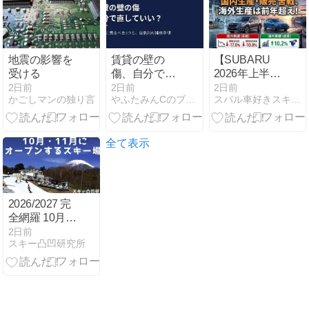
地震の影響を
賃貸の壁の
【SUBARU
受ける
傷、自分で直
2026年上半期
していい？ 直
実績】国内生
2日前
2日前
2日前
かごしマンの独り言
やふたみんCのブログ
スバル車好きスキーヤーのよもやま話
す前に押さえ
産・販売は苦
る3点と症状
戦も、海外生
別の補修手順
産は前年超
え。最新の生
全て表示
産・販売・輸
出実績を徹底
解説！
2026/2027 完
全網羅 10月、
11月にオープ
2日前
スキー凸凹研究所
ンするスキー
場