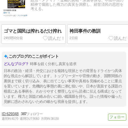
政治・メディア・金融の真相・深層を抉る。不撓不屈の
精神で腐敗した権力の真実を洞察し、経世済民の思想を
考える。
ゴマと国民は搾れるだけ搾れ
袴田事件の教訓
2時間50分前
2日前
このブログのここがポイント
時事を鋭く分析し真実を追求
日本の政治・経済・外交における複雑な現状とその背景をドライかつ具体
的な視点から解説しています。トップリーダーや官僚の動き、国際関係の
裏側まで鋭く切り込み、表に出てこない事実や真相を見極めることに重点
を置いています。危機的な事態の裏に潜む狙いや、日本が直面する課題の
根底にある事柄を、わかりやすく整理しながら読者に伝える構成となって
います。権力と国益の絡み合いに鋭い鑑識眼を持ち、誤った情報や偏った
見解に惑わされないための確かな視座を提供します。
629348
387
週間IN:
8170
週間OUT:
9060
月間IN:
38150