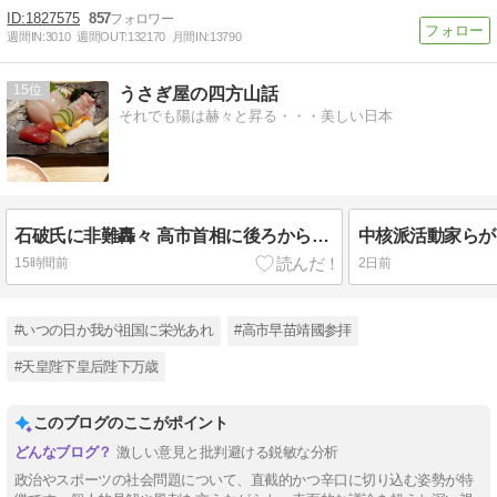
1827575
857
週間IN:
3010
週間OUT:
132170
月間IN:
13790
15
うさぎ屋の四方山話
それでも陽は赫々と昇る・・・美しい日本
石破氏に非難轟々 高市首相に後ろから〝鉄砲〟
15時間前
2日前
#いつの日か我が祖国に栄光あれ
#高市早苗靖國参拝
#天皇陛下皇后陛下万歳
このブログのここがポイント
激しい意見と批判避ける鋭敏な分析
政治やスポーツの社会問題について、直截的かつ辛口に切り込む姿勢が特