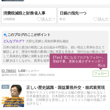
消費税減税と財務省人事
日銀の指先一つ
13時間前
昨日
このブログのここがポイント
大胆な見解と具体的事例を融合
日本の経済と政治の根底にある仕組みや問題を、鋭い視点と実例を交えて
解説します。歴史や制度の裏側に潜む本質を見抜き、現代社会の動きに対
して具体的な理解と洞察を促す内容となっています。複雑なテーマも平易
【Tips】気になるブログをフォロー。

に解きほぐしながら、真実を追求する姿勢が特徴です。
登録不要。更新を逃さずキャッチ！
閉じる
786810
1,438
週間IN:
47470
週間OUT:
74800
月間IN:
200910
2
正しい歴史認識・国益重視外交・核武装実現
学校やマスゴミや特アが伝える嘘の歴史に騙されるな！
日本最優先政治、日本国民の生命と財産と自由を守る核
武装、日韓断交を実現しよう！マスゴミの嘘や洗脳工作
を許すな！