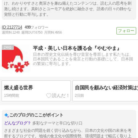
け、わかりやすさと奥深さを兼ね備えたコンテンツは、読む人の思考を刺
激し続けます。真剣さとユーモアを絶妙に融合させ、読者の日々の静かな
覚悟と行動に寄与します。
2127714
499
週間IN:
1248
週間OUT:
6750
月間IN:
4956
24
平成・美しい日本を護る会『やむやま』
日本の歴史文化伝統を尊び皇室を尊崇します私たちは、
日本国民であることを発言と行動の基礎にして、日本国
の繁栄に寄与します。
燃え盛る世界
自国民を顧みない経済対策は
15時間前
2日前
このブログのここがポイント
多彩なテーマと辛口な切り口
さまざまな社会の問題を鋭く切り込みながら、日本の文化や国の未来を考
察するブログです。地域の食文化や国際情勢、環境問題まで幅広く取り上