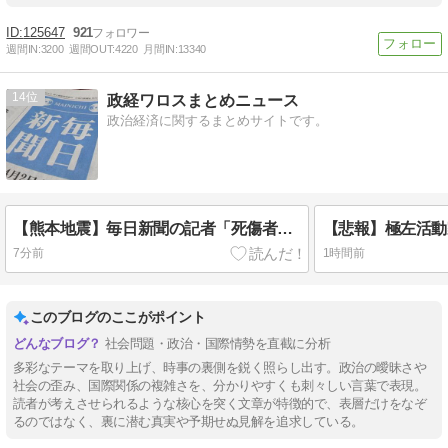
125647
921
週間IN:
3200
週間OUT:
4220
月間IN:
13340
14
政経ワロスまとめニュース
政治経済に関するまとめサイトです。
【熊本地震】毎日新聞の記者「死傷者の情報を教えて！」 → 企業「個人情報は控えます！」 → 記「年代は？特定につながらないでしょ？教えてよ？教えてよ？」
7分前
1時間前
このブログのここがポイント
社会問題・政治・国際情勢を直截に分析
多彩なテーマを取り上げ、時事の裏側を鋭く照らし出す。政治の曖昧さや
社会の歪み、国際関係の複雑さを、分かりやすくも刺々しい言葉で表現。
読者が考えさせられるような核心を突く文章が特徴的で、表層だけをなぞ
るのではなく、裏に潜む真実や予期せぬ見解を追求している。