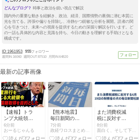
時事と政治を鋭い視点で解説
国内外の重要な動きを紐解き、政治、経済、国際情勢の裏側に潜む本質に
光を当てる。誇張や偏りを排除し、冷静かつ鋭敏な分析を展開。読者の関
心を引きつけ、未来への視座を提供するための深掘り解説を行います。ど
の一話も具体的な内容と見識を持ち、今日の動きを理解する手助けとなる
構成です。
1961953
955
週間IN:
16060
週間OUT:
87510
月間IN:
64820
最新の記事画像
【速報】トラ
【熊本地震】
また消費税減
ンプ大統領、
毎日新聞の記
税に反対する
出産旅行を禁
者「死傷者の
6月19日の財
6分前
7分前
8分前
おーるじゃんる
政経ワロスまとめニュース
面白く、そして下らない
じる大統領令
情報を教え
務省の犬の毎
「米国籍取得
て！」 → 企業
日新聞社説