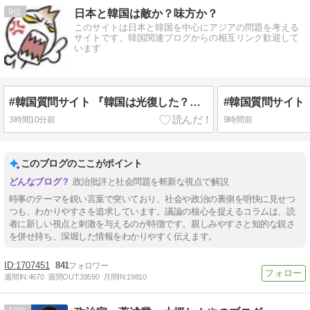
9
日本と韓国は敵か？味方か？
このサイトは日本と韓国を中心にアジアの問題を考える
サイトです。韓国関連ブログからの相互リンク歓迎して
います
#韓国質問サイト 『韓国は光復した？独立した？』、『光が戻るという意味の独立です！米ソに支配さえされなければ・・』
3時間10分前
9時間前
このブログのここがポイント
政治批評と社会問題を斬新な視点で解説
時事のテーマを鋭い言葉で突いており、社会や政治の裏側を明快に見せつ
つも、わかりやすさを追求しています。議論の核心を捉えるコラムは、読
者に新しい視点と刺激を与えるのが特徴です。親しみやすさと知的な鋭さ
を併せ持ち、深堀した情報をわかりやすく伝えます。
1707451
841
週間IN:
4670
週間OUT:
39590
月間IN:
19810