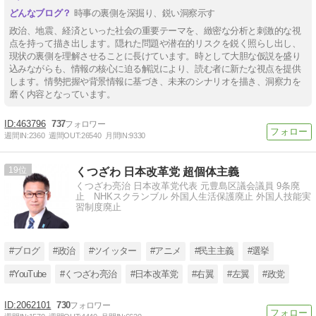
時事の裏側を深掘り、鋭い洞察示す
政治、地震、経済といった社会の重要テーマを、緻密な分析と刺激的な視
点を持って描き出します。隠れた問題や潜在的リスクを鋭く照らし出し、
現状の裏側を理解させることに長けています。時として大胆な仮説を盛り
込みながらも、情報の核心に迫る解説により、読む者に新たな視点を提供
します。情勢把握や背景情報に基づき、未来のシナリオを描き、洞察力を
磨く内容となっています。
463796
737
週間IN:
2360
週間OUT:
26540
月間IN:
9330
19
くつざわ 日本改革党 超個体主義
くつざわ亮治 日本改革党代表 元豊島区議会議員 9条廃
止 NHKスクランブル 外国人生活保護廃止 外国人技能実
習制度廃止
#ブログ
#政治
#ツイッター
#アニメ
#民主主義
#選挙
#YouTube
#くつざわ亮治
#日本改革党
#右翼
#左翼
#政党
2062101
730