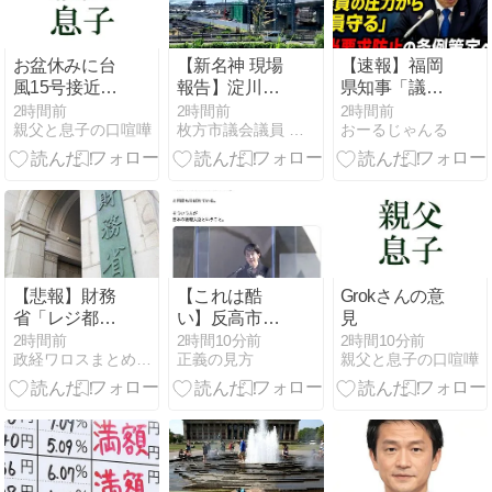
へ
明
別的。放送禁
止用語にする
べき」
お盆休みに台
【新名神 現場
【速報】福岡
風15号接近か
報告】淀川堤
県知事「議員
さらに16号・
防上の定点観
の圧力から職
2時間前
2時間前
2時間前
親父と息子の口喧嘩
枚方市議会議員 ばんしょう映仁 公式ブログ
おーるじゃんる
17号発生の可
測（2026年8
員守る」 不当
能性【鈴木
月）〜出水期
要求防止の条
悠】 ウェザー
に入り河川敷
例策定へ
マップの天気
内の資材は撤
予
去
【悲報】財務
【これは酷
Grokさんの意
省「レジ都合
い】反高市
見
で消費税を
「平和式典
2時間前
2時間10分前
2時間10分前
政経ワロスまとめニュース
正義の見方
親父と息子の口喧嘩
0％にできま
で“防弾ガラ
せん！」 → X
ス”に守られな
民「指定ゴミ
がらスピー
袋を買ってレ
チ。『高市出
シート見たら
て行け』の声
消費税はゼロ
も。そういう