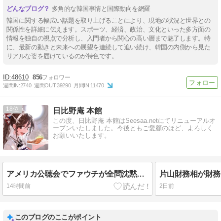
多角的な韓国事情と国際動向を網羅
韓国に関する幅広い話題を取り上げることにより、現地の状況と世界との
関係性を詳細に伝えます。スポーツ、経済、政治、文化といった多方面の
情報を独自の視点で分析し、入門者から関心の高い層まで魅了します。特
に、最新の動きと未来への展望を連続して追い続け、韓国の内側から見た
リアルな姿を届けているのが特色です。
48610
856
週間IN:
2740
週間OUT:
39290
月間IN:
11470
18
日比野庵 本館
この度、日比野庵 本館はSeesaa.netにてリニューアルオ
ープンいたしました。今後ともご愛顧のほど、よろしく
お願いいたします。
アメリカ公聴会でファウチが全問沈黙！武漢ラボ隠蔽の日記暴露で世界を欺いたパンデミック工作の闇と日本への波及！
14時間前
2日前
このブログのここがポイント