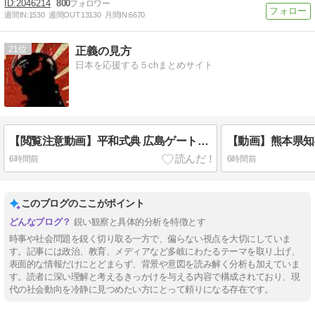
2046214
800
週間IN:
1530
週間OUT:
13130
月間IN:
6670
21
正義の見方
日本を応援する５chまとめサイト
【閲覧注意動画】平和式典 広島ゲートパークにて中核派がバリキッショい“ムカデ行進”を披露「高市！打倒！式典！粉砕！」
6時間前
6時間前
このブログのここがポイント
鋭い観察と具体的分析を特徴とす
時事や社会問題を鋭く切り取る一方で、偏らない視点を大切にしていま
す。記事には政治、教育、メディアなど多岐にわたるテーマを取り上げ、
表面的な情報だけにとどまらず、背景や意図を読み解く分析も加えていま
す。読者に深い理解と考えるきっかけを与える内容で構成されており、現
代の社会動向を冷静に見つめたい方にとって頼りになる存在です。