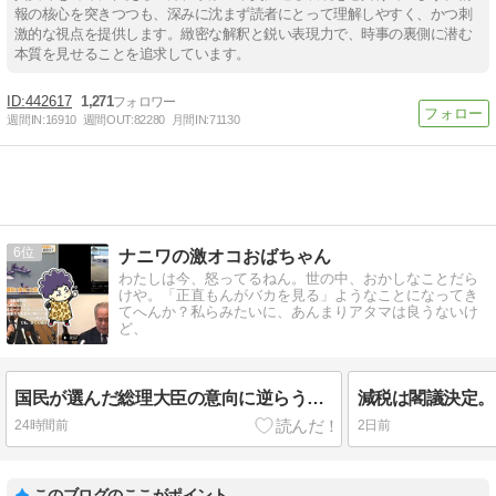
報の核心を突きつつも、深みに沈まず読者にとって理解しやすく、かつ刺
激的な視点を提供します。緻密な解釈と鋭い表現力で、時事の裏側に潜む
本質を見せることを追求しています。
442617
1,271
週間IN:
16910
週間OUT:
82280
月間IN:
71130
6
ナニワの激オコおばちゃん
わたしは今、怒ってるねん。世の中、おかしなことだら
けや。「正直もんがバカを見る」ようなことになってき
てへんか？私らみたいに、あんまりアタマは良うないけ
ど、
国民が選んだ総理大臣の意向に逆らう財務官僚はいらん！生徒を死なせたウソつき左翼のアホ教師も！
24時間前
2日前
このブログのここがポイント