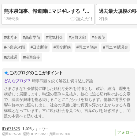
熊本県知事、報道陣にマジギレする『例えばご遺族のところに押しかけてくる！多忙な自治体の職員を長時間拘束して数字などの調査を要求する』マスゴミは百害あって一利なし
13時間前
2日前
#林芳正
#高市早苗
#電気料金
#河野太郎
#石破茂
#小泉進次郎
#日支断交
#国交断絶
#再エネ議連
#再エネ賦課金
#総裁選
#帰国命令
このブログのここがポイント
時事問題を鋭く解説し切り込む評論
さまざまな社会情勢に即した鋭利な分析を特徴とし、政治、経済、歴史を
横断して展開します。時流の裏側を見抜き、核心に迫る切れ味のある文章
で、読者が興味を抱き続けることにこだわりを持ちます。情報の背景や影
響を鮮やかに照らし出し、社会の深層に潜む真実を浮かび上がらせる内容
構成となっています。常に現代社会を見つめ、言葉の刃を研ぎ澄まし、問
題の本質へと誘います。
671525
1,405
週間IN:
35720
週間OUT:
153820
月間IN:
151890