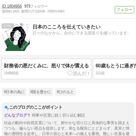
1804956
973
週間IN:
1400
週間OUT:
100580
月間IN:
4890
23
日本のこころを伝えていきたい
日々のなかから、自分にできる国造りを綴っています。
財務省の悪だくみに、怒りで体が震える
16時間前
2日前
#日本の為に
#国を豊かに
#ひのもと
このブログのここがポイント
時事や災害に鋭く切り込む解説
社会の動向や自然災害について、鮮やかな切り口と具体的な事実を踏まえ
つつも、偏らない視点を提供します。単なる報告にとどまらず、真実と情
報の透明性を追求し、日常の安心と未来への備えを重視。難しい言葉を避