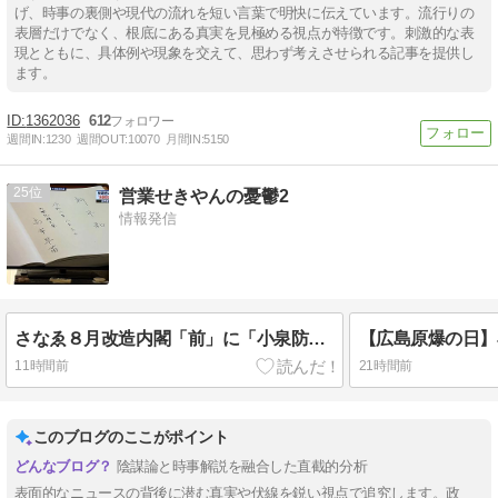
げ、時事の裏側や現代の流れを短い言葉で明快に伝えています。流行りの
表層だけでなく、根底にある真実を見極める視点が特徴です。刺激的な表
現とともに、具体例や現象を交えて、思わず考えさせられる記事を提供し
ます。
1362036
612
週間IN:
1230
週間OUT:
10070
月間IN:
5150
25
営業せきやんの憂鬱2
情報発信
さなゑ８月改造内閣「前」に「小泉防衛大臣」に辞表を提出させろ。
11時間前
21時間前
このブログのここがポイント
陰謀論と時事解説を融合した直截的分析
表面的なニュースの背後に潜む真実や伏線を鋭い視点で追究します。政