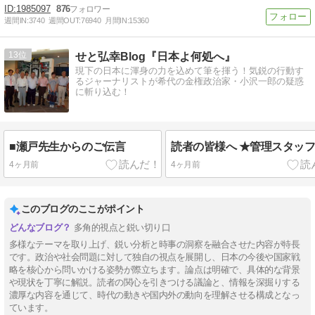
1985097
876
週間IN:
3740
週間OUT:
76940
月間IN:
15360
13
せと弘幸Blog『日本よ何処へ』
現下の日本に渾身の力を込めて筆を揮う！気鋭の行動す
るジャーナリストが希代の金権政治家・小沢一郎の疑惑
に斬り込む！
■瀬戸先生からのご伝言
読者の皆様へ ★管理スタッ
4ヶ月前
4ヶ月前
このブログのここがポイント
多角的視点と鋭い切り口
多様なテーマを取り上げ、鋭い分析と時事の洞察を融合させた内容が特長
です。政治や社会問題に対して独自の視点を展開し、日本の今後や国家戦
略を核心から問いかける姿勢が際立ちます。論点は明確で、具体的な背景
や現状を丁寧に解説。読者の関心を引きつける議論と、情報を深掘りする
濃厚な内容を通じて、時代の動きや国内外の動向を理解させる構成となっ
ています。