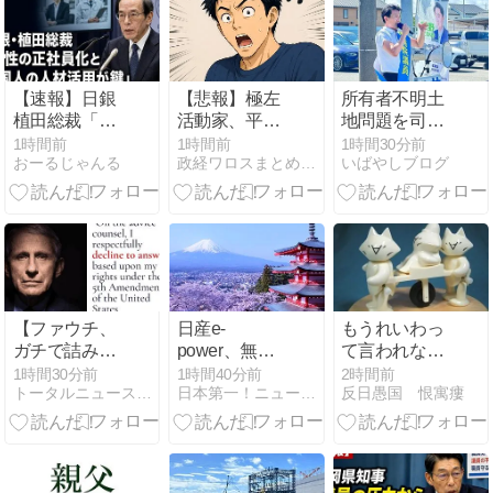
句高飛び。工
場は空っぽに
【速報】日銀
【悲報】極左
所有者不明土
植田総裁「今
活動家、平和
地問題を司法
後は女性の正
記念公園で
書士会の先生
1時間前
1時間前
1時間30分前
おーるじゃんる
政経ワロスまとめニュース
いばやしブログ
社員化と外国
「座り込んで
方に！
人の人材活用
闘う！」と意
が鍵」
気込むも… →
警察に完全排
除されてしま
う ………
【ファウチ、
日産e-
もうれいわっ
ガチで詰み】
power、無給
て言われなく
刑事起訴勧告
油で1980km走
なるから良か
1時間30分前
1時間40分前
2時間前
トータルニュースワールド
日本第一！ニュース録
反日愚国 恨寓瘻
は序の口 全米
行しギネス記
ったね 〜 れい
5州での司法
録を達成、無
わ信者「“れい
捜査開始で
駄な発電や送
わ信者”や“れ
「恩赦逃れ」
電ロスなくEV
いわ知能”とい
不可能な事態
よりエコを証
った表現は差