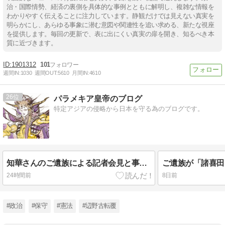
治・国際情勢、経済の裏側を具体的な事例とともに解明し、複雑な情報を
わかりやすく伝えることに注力しています。静観だけでは見えない真実を
明らかにし、あらゆる事象に潜む意図や関連性を追い求める、新たな視座
を提供します。毎回の更新で、表に出にくい真実の扉を開き、知るべき本
質に近づきます。
1901312
101
週間IN:
1030
週間OUT:
5610
月間IN:
4610
26
パラメキア皇帝のブログ
特定アジアの侵略から日本を守る為のブログです。
知華さんのご遺族による記者会見と事件映像公開
24時間前
8日前
#政治
#保守
#憲法
#辺野古転覆