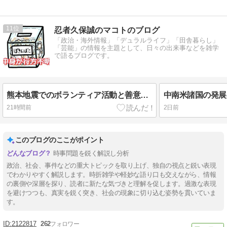
11
忍者久保誠のマコトのブログ
「政治・海外情報」「デュラルライフ」「田舎暮らし」
「芸能」の情報を主題として、日々の出来事などを雑学
で語るブログです。
熊本地震でのボランティア活動と善意の寄付には気をつけよう
21時間前
2日前
このブログのここがポイント
時事問題を鋭く解説し分析
政治、社会、事件などの重大トピックを取り上げ、独自の視点と鋭い表現
でわかりやすく解説します。時折雑学や軽妙な語り口も交えながら、情報
の裏側や深層を探り、読者に新たな気づきと理解を促します。過激な表現
を避けつつも、真実を鋭く突き、社会の現象に切り込む姿勢を貫いていま
す。
2122817
262