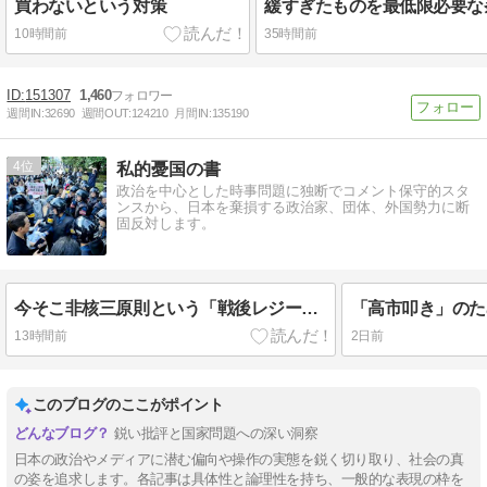
買わないという対策
10時間前
35時間前
151307
1,460
週間IN:
32690
週間OUT:
124210
月間IN:
135190
4
私的憂国の書
政治を中心とした時事問題に独断でコメント保守的スタ
ンスから、日本を棄損する政治家、団体、外国勢力に断
固反対します。
今そこ非核三原則という「戦後レジーム」を打ち破れ
13時間前
2日前
このブログのここがポイント
鋭い批評と国家問題への深い洞察
日本の政治やメディアに潜む偏向や操作の実態を鋭く切り取り、社会の真
の姿を追求します。各記事は具体性と論理性を持ち、一般的な表現の枠を