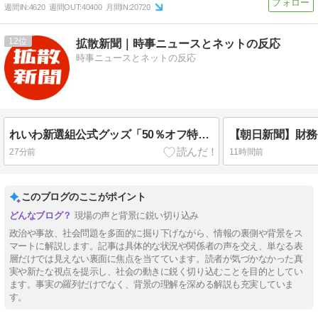
週間IN:
4620
週間OUT:
40400
月間IN:
20720
12
拡散新聞｜時事ニュースとネットの反応
時事ニュースとネットの反応
れいわ新選組公式グッズ「50％オフ特別セール」のお知らせ ➾ ネット「タダでもいらんもんが半額になったところで…」「逆にこれを買う奴の名簿が高く売れるだろ」
27分前
11時間前
このブログのここがポイント
現場の声と背景に鋭い切り込み
政治や事故、社会問題を多面的に掘り下げながら、情報の裏側や背景をス
マートに解説します。記事は具体的な状況や関係者の声を交え、単なる表
層だけでは見えない裏面に焦点を当てています。読者が気づかなかった真
実や新たな視点を提示し、社会の動きに鋭く切り込むことを目的としてい
ます。事実の羅列だけでなく、背景の理解を深める解説も充実していま
す。