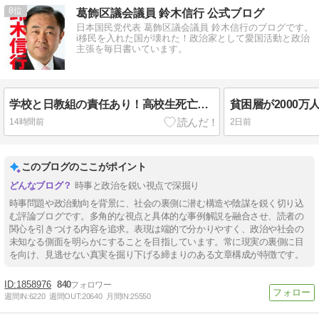
8
葛飾区議会議員 鈴木信行 公式ブログ
日本国民党代表 葛飾区議会議員 鈴木信行のブログです。
i移民を入れた国が壊れた！政治家として愛国活動と政治
主張を毎日書いています。
学校と日教組の責任あり！高校生死亡の辺野古抗議船転覆事故！#葛飾区
14時間前
2日前
このブログのここがポイント
時事と政治を鋭い視点で深掘り
時事問題や政治動向を背景に、社会の裏側に潜む構造や陰謀を鋭く切り込
む評論ブログです。多角的な視点と具体的な事例解説を融合させ、読者の
関心を引きつける内容を追求。表現は端的で分かりやすく、政治や社会の
未知なる側面を明らかにすることを目指しています。常に現実の裏側に目
を向け、見逃せない真実を掘り下げる締まりのある文章構成が特徴です。
1858976
840
週間IN:
6220
週間OUT:
20640
月間IN:
25550