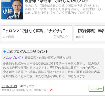
10
政治家・著述業 小坪しんやのブログ
地方から、市議会議員の目線で国益を考えていきます。
各種ロビー活動に従事した経験を活かし、法的手段・政
治的な実力行使を行っていく実践的なブログです。
”ヒロシマ”ではなく広島、”ナガサキ”ではなく長崎、”フクシマ”ではなく福島だ。【いい加減、ウザイと思った人はシェア】
34時間前
18日前
このブログのここがポイント
時事問題への深い洞察と明快な表現
多角的な視点から日本社会や政治に関するテーマを鋭く解剖し、読み応え
のある分析を展開するブログです。専門的な知識に裏打ちされた内容と、
突き刺さる表現で、読者の興味を引きつけます。社会の裏面や議会の内幕
を垣間見ることができ、新たな視点が得られる一助となります。
1663149
941
週間IN:
4640
週間OUT:
7180
月間IN:
20680