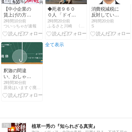
になるんだけ
人が日本の総
ど？」ｗｗｗ
理」→ツッコ
【中小企業の
◆死者９６０
消費税減税に
ｗｗｗｗｗｗ
ミ多数「石破
賃上げの方が
０人 「ドイツ
反対していた
ｗｗｗｗｗ
さんの時から
重要では？】
熱波」 ◆
中革連、梯子
2時間10分前
2時間20分前
2時間20分前
だよ」
ついっちゃが速報
ふるさと川崎 〈4〉
S
大企業の賃上
を外す「我々
げ率5.37% 春
の公約は、こ
闘集計
れからも消費
税減税で
全て表示
す！」
釈迦の間違
い、おしゃか
論「我（アー
2時間30分前
原発はいますぐ廃止せよ
トマン）はあ
りま～す」、
笑い
7
植草一秀の『知られざる真実』