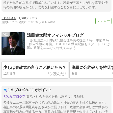
超えた批判的な視点で構成されています。読者が見落としがちな真実や情
報の裏側を明らかにし、思考を刺激することを目的としています。
996302
1,348
週間IN:
18130
週間OUT:
79180
月間IN:
74380
5
遠藤健太郎オフィシャルブログ
一般社団法人日本政策協会理事長の提言！毎日午前９時
−独自情報の発信。YOUTUBE動画配信もスタート！わが
国の政策をみんなで考えてみよう。
少しは参政党の言うこと聴いたら？
議員に公約破りを推奨
12時間前
昨日
このブログのここがポイント
政治・社会を鋭く分析し惹きつける解説
多様なニュース記事を通じて現代の政治・社会の動きを鋭く見抜きます。
各記事の背景や問題点をあざやかに掘り下げ、政治の裏側や行政の動きの
真実味を巧みに伝える一方、事象の本質に迫る表現を心掛けています。情