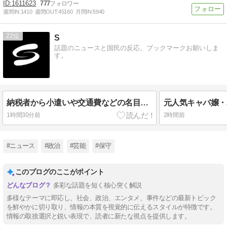
1611623
777
週間IN:
1410
週間OUT:
45160
月間IN:
5940
22
S
話題のニュースと国民の反応。ブックマークお願いしま
す。
納税者から小遣いや交通費などの名目で約1億5000万円受け取り… 国税職員を懲戒免職処分
1時間30分前
2時間前
#ニュース
#政治
#芸能
#保守
このブログのここがポイント
多彩な話題を短く核心突く解説
多様なテーマに即応し、社会、政治、エンタメ、事件などの最新トピック
を鮮やかに切り取り、情報の本質を視覚的に伝えるスタイルが特徴です。
情報の取捨選択と鋭い表現で、読者に新たな視点を提供します。