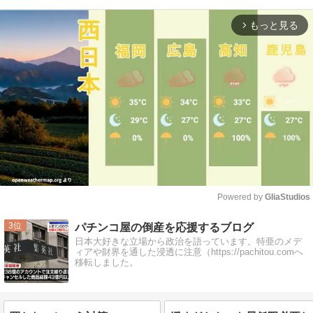
もっと見る
arrow_forward_ios
Powered by 
GliaStudios
Mute
3
パチンコ屋の倒産を応援するブログ
日本大好きな立場から政治を語っています。特亜のメデ
ィアや財界を通した浸透に注意（https://pachitou.comへ
移転しました。