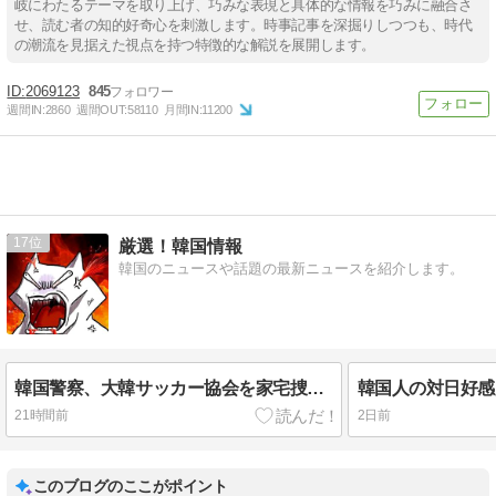
岐にわたるテーマを取り上げ、巧みな表現と具体的な情報を巧みに融合さ
せ、読む者の知的好奇心を刺激します。時事記事を深掘りしつつも、時代
の潮流を見据えた視点を持つ特徴的な解説を展開します。
2069123
845
週間IN:
2860
週間OUT:
58110
月間IN:
11200
17
厳選！韓国情報
韓国のニュースや話題の最新ニュースを紹介します。
韓国警察、大韓サッカー協会を家宅捜索 代表監督選考巡り
21時間前
2日前
このブログのここがポイント