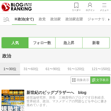
リーダー
ログイン
メニュー
※政治(全て)
政党
政治家
政治家志望
ジャーナリズ
人気
フォロー数
急上昇
新着
政治
1〜30位
31〜60位
61〜90位
91〜120位
121〜150位
画像表示
文字表示
1
新世紀のビッグブラザーへ blog
経世論研究所、所長 三橋貴明のブログです日本経済、
世界経済、政治、マスメディアの問題などを中心に書き
進めています。