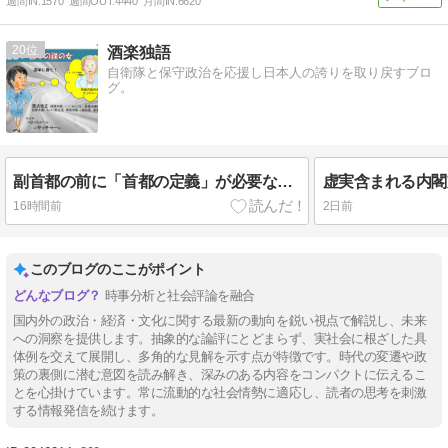
週間IN:
1570
週間OUT:
4440
月間IN:
6620
20
酒楽独語
自衛隊と保守政治を応援し日本人の誇りを取り戻すブロ
グ。
副首都の前に「首都の定義」が必要なのでは？
16時間前
2日前
このブログのここがポイント
時事分析と社会評論を融合
国内外の政治・経済・文化に関する最新の動向を鋭い視点で解説し、未来
への洞察を提供します。抽象的な論評にとどまらず、実社会に根ざした具
体例を交えて展開し、多角的な見解を示す点が特徴です。時代の変遷や政
策の裏側に潜む意図を読み解き、深みのある内容をコンパクトに伝えるこ
とを心掛けています。常に流動的な社会情勢に適応し、読者の思考を刺激
する情報発信を続けます。