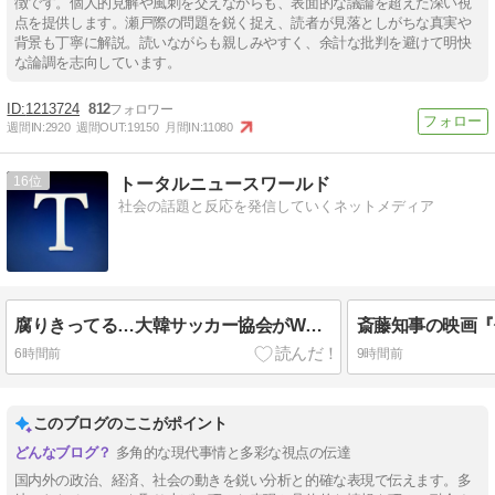
徴です。個人的見解や風刺を交えながらも、表面的な議論を超えた深い視
点を提供します。瀬戸際の問題を鋭く捉え、読者が見落としがちな真実や
背景も丁寧に解説。読いながらも親しみやすく、余計な批判を避けて明快
な論調を志向しています。
1213724
812
週間IN:
2920
週間OUT:
19150
月間IN:
11080
16
トータルニュースワールド
社会の話題と反応を発信していくネットメディア
腐りきってる…大韓サッカー協会がW杯予選含む試合で、外国人審判へ性接していたことが判明 法人カード不正流用は1496回・2億ウォン超
6時間前
9時間前
このブログのここがポイント
多角的な現代事情と多彩な視点の伝達
国内外の政治、経済、社会の動きを鋭い分析と的確な表現で伝えます。多