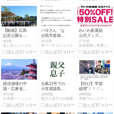
を目的とした
「個人情報は
中国人らを排
控えます！」
除する」
→ 記「年代
は？特定につ
ながらないで
しょ？教えて
【動画】広島
パヨさん「な
れいわ新選組
よ？教えて
記念公園を追
ぜ高市首相は
公式グッズ
よ？」
い出された左
防弾ガラスの
「50％オフ特
9分前
16分前
27分前
あじあニュースちゃんねる
黒マッチョニュース
拡散新聞｜時事ニュースとネットの反応
翼さん、流石
壇上で演説し
別セール」の
にキモすぎて
てたかって？
お知らせ ➾ ネ
炎上
殺されるよう
ット「タダで
な政治してる
もいらんもん
からじゃ」
が半額になっ
たところ
で…」「逆に
これを買う奴
経済崩壊の中
台風13号での
【叫び】早苗
の名簿が高く
国・広東省の
小笠原諸島、
総理”！！！！
売れるだろ」
工場にて経営
母島の被害状
がんばれニッ
47分前
1時間前
1時間前
日本第一！ニュース録
親父と息子の口喧嘩
帝政ヴェンスディアナ
者が従業員に
況2026 ミッチ
ポン！
半年以上給料
ーの母島観光
未払いした挙
&料理教室