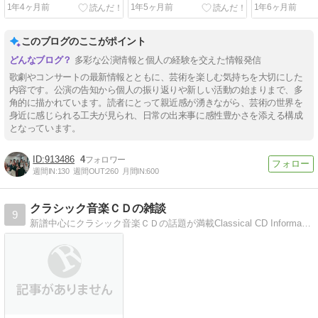
からご挨拶
つのオペラとその見どころ
1年4ヶ月前
1年5ヶ月前
1年6ヶ月前
このブログのここがポイント
多彩な公演情報と個人の経験を交えた情報発信
歌劇やコンサートの最新情報とともに、芸術を楽しむ気持ちを大切にした
内容です。公演の告知から個人の振り返りや新しい活動の始まりまで、多
角的に描かれています。読者にとって親近感が湧きながら、芸術の世界を
身近に感じられる工夫が見られ、日常の出来事に感性豊かさを添える構成
となっています。
913486
4
週間IN:
130
週間OUT:
260
月間IN:
600
クラシック音楽ＣＤの雑談
9
新譜中心にクラシック音楽ＣＤの話題が満載Classical CD Information & Reviewsのコンテンツ