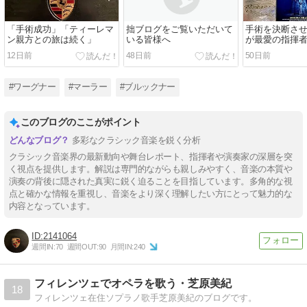
「手術成功」「ティーレマ
拙ブログをご覧いただいて
手術を決断さ
ン親方との旅は続く」
いる皆様へ
が最愛の指揮
12日前
48日前
50日前
#ワーグナー
#マーラー
#ブルックナー
このブログのここがポイント
多彩なクラシック音楽を鋭く分析
クラシック音楽界の最新動向や舞台レポート、指揮者や演奏家の深層を突
く視点を提供します。解説は専門的ながらも親しみやすく、音楽の本質や
演奏の背後に隠された真実に鋭く迫ることを目指しています。多角的な視
点と確かな情報を重視し、音楽をより深く理解したい方にとって魅力的な
内容となっています。
2141064
週間IN:
70
週間OUT:
90
月間IN:
240
フィレンツェでオペラを歌う・芝原美紀
18
フィレンツェ在住ソプラノ歌手芝原美紀のブログです。