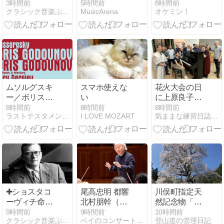
✙バルシャイ
年かかる？大
3時間前
5時間前
8時間前
クラシック音楽ぶった斬り
MusicArena
オケミン！
＆ケルン放送
人・子供の目
響:交響曲全集
安と練習法
ムソルグスキ
スマホ使えな
花火大会の日
ー／ボリス・
い
に上原良子先
ゴドゥノフ
生降臨！ 今期
8時間前
8時間前
8時間前
ラストテスタメント デフォルメ演奏の探求
I LOVE MOZART
気ままな練習日誌〜前橋男声合唱団〜
1869年稿
初セッション
の巻
✚ショスタコ
尾高忠明 都響
川俣町指定天
ーヴィチ命日
北村朋幹（ピ
然記念物「秋
✙ラトル、ゲ
アノ）初演指
山の駒ザク
9時間前
9時間前
10時間前
クラシック音楽ぶった斬り
ベイのコンサート日記
登山道の管理日記
ルギエフの録
揮者ならでは
ラ」