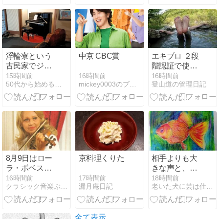
だ言語化の大
切さ
浮輪寮という
中京 CBC賞
エキブロ ２段
古民家でジャ
階認証で使い
ズのライブを
づらくなった
16時間前
15時間前
16時間前
mickey0003のブログ
50代から始めるフルートでアンチエイジング♪音楽で健康に！
登山道の管理日記
聴いてきまし
た 〜町田市 鶴
川 フルート・
ピアノ教室
8月9日はロー
京料理くりた
相手よりも大
ラ・ボベスコ
きな声と、エ
の誕生日 ― ル
ゴは不要なの
17時間前
16時間前
18時間前
漏月庵日記
クラシック音楽ぶった斬り
老いた犬に芸は仕込めない？
ーマニア出身
です
のベルギーの
名ヴァイオリ
ニストを偲ん
全て表示