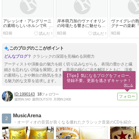
アレッシオ・アレグリーニ
岸本萌乃加のヴァイオリン
ヴァイグレの
の素晴らしいホルンでR. シ
の玲瓏たる響きに魅せられ
グナーの楽劇
ュトラウスのホルン協奏曲
て・・・ほのカルテット シ
ルクのマイス
6日前
8日前
9日前
第2番の圧巻の演奏 下野竜
ューベルトの弦楽四重奏曲
ー』～オーケ
也指揮NHK交響楽団はアン
第14番 《死と乙女》をパー
リビュートは圧
コールでヨハン・シュトラ
フェクトに弾く＠サントリ
木愛美のベー
このブログのここがポイント
ウスⅡ世のポルカ「狩り」
ーホール ブルーローズ（小
ピアノ協奏曲第
を精彩あふれる見事な演奏
ホール） 2026.8.1
りに上手過ぎ
クラシックの深淵を見極める洞察力
＠ミューザ川崎シンフォニ
読売日本交響
ーホール 2026.8.3
ザ川崎シンフ
アーティストや演奏会の魅力を鋭く切り込みながらも、表現の豊かさと繊
2026.7.31
細さを忘れない評論を展開します。音楽の核心に迫る解説とともに、演奏
の素晴らしさや舞台の熱気を生き生きと伝え、クラシックの奥深さを伝え
【Tips】気になるブログをフォロー。

登録不要。更新を逃さずキャッチ！
る魅力的な文章を追求します。
閉じる
1990143
18
週間IN:
540
週間OUT:
570
月間IN:
2400
MusicArena
2
・オーディオの音質が良くなる優れたクラシック音楽のCDを紹介 ・オーディオ装置には調教が必要 ・超高音質CD/SACDの試聴記