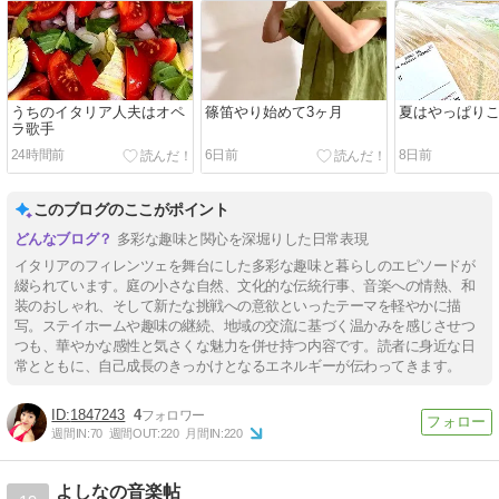
うちのイタリア人夫はオペ
篠笛やり始めて3ヶ月
夏はやっぱり
ラ歌手
24時間前
6日前
8日前
このブログのここがポイント
多彩な趣味と関心を深堀りした日常表現
イタリアのフィレンツェを舞台にした多彩な趣味と暮らしのエピソードが
綴られています。庭の小さな自然、文化的な伝統行事、音楽への情熱、和
装のおしゃれ、そして新たな挑戦への意欲といったテーマを軽やかに描
写。ステイホームや趣味の継続、地域の交流に基づく温かみを感じさせつ
つも、華やかな感性と気さくな魅力を併せ持つ内容です。読者に身近な日
常とともに、自己成長のきっかけとなるエネルギーが伝わってきます。
1847243
4
週間IN:
70
週間OUT:
220
月間IN:
220
よしなの音楽帖