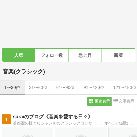
人気
フォロー数
急上昇
新着
音楽(クラシック)
1〜30位
31〜60位
61〜90位
91〜120位
121〜150位
画像表示
文字表示
saraiのブログ《音楽を愛する日々》
1
首都圏の様々なジャンルのクラシックコンサート、オペラの感動をレポートします。在京オケ・海外オケ、室内楽、ピアノ、古楽、声楽、オペラ。バロックから現代まで、幅広く、深く、クラシック音楽の真髄を堪能します。たまには、旅ブログも書きます。