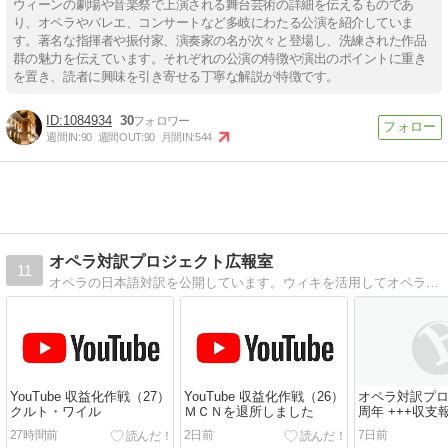
ウィーンの劇場や音楽祭で上演される舞台芸術の詳細を伝えるものであ
り、オペラやバレエ、コンサートなど多岐にわたる公演を紹介していま
す。著名な指揮者や振付家、演奏家の名が次々と登場し、洗練された作品
群の魅力を伝えています。それぞれの公演の特徴や演出のポイントに重き
を置き、読者に興味を引き寄せる丁寧な解説が特徴です。
1084934
30
週間IN:
90
週間OUT:
90
月間IN:
544
オペラ対訳プロジェクト広報室
11
オペラの日本語対訳を公開しています。ウィキを活用してオペラの歌詞を訳出し、日本語対訳にして提供するプロジェクトです。
YouTube 収益化作戦（27）
YouTube 収益化作戦（26）
オペラ対訳プロ
クルト・ワイル
ＭＣＮを退所しました
周年 +++収支報
27時間前
2日前
7日前