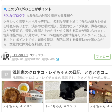
このブログのここがポイント
古典作品の対訳や動画を収集紹介
クラシック音楽とオペラを専門に、多彩な記事を通じて作品の魅力を伝え
る特色があります。演奏や歌唱の対訳、歴史的なライブ映像、識者の解説
などが豊富で、音楽の奥深さをわかりやすく伝える工夫が感じられます。
古典作品の新しい見方や、YouTube動画の公開情報をリアルタイムに伝え
ることもポイントです。創作や翻訳、配信に関する最新動向を追いなが
ら、文化的な探究心を刺激します。
1298051
9
週間IN:
80
週間OUT:
650
月間IN:
430
浅川家のクロネコ・レイちゃんの日記 ときどきコンサート案内
12
浅川家のクロネコ・レイチェルの日記です。ときどきオーボエ奏者・浅川和宏、ピアニスト・浅川晶子のコンサート案内もします。
レイちゃん ４２９１
レイちゃん ４２９０
レイちゃん ４