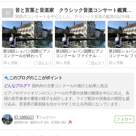
音と言葉と音楽家 クラシック音楽コンサート鑑賞記 in 関西
20
関西のコンサートを中心とした、クラシック音楽の鑑賞日記や雑記です。“たまにしか書かないけど日記”というタイトルでしたが、最近毎日のように書いているので変更しました。
第19回ショパン国際ピアノ
第19回ショパン国際ピアノ
第19回ショパ
コンクールが終わって
コンクール ファイナル 第3
コンクール フ
日 および結果発表
日
10ヶ月前
10ヶ月前
10ヶ月前
このブログのここがポイント
国内外の主要コンクールの進行と結果に焦点
ピアノやヴァイオリンのコンクールの予選や決勝の模様を中心に伝え、各
国の若手奏者や審査の様子を紹介します。ライブ配信や演奏会の感想も盛
り込み、音楽界の最前線を分かりやすく伝える内容になっています。
1886027
7
週間IN:
60
週間OUT:
150
月間IN:
360