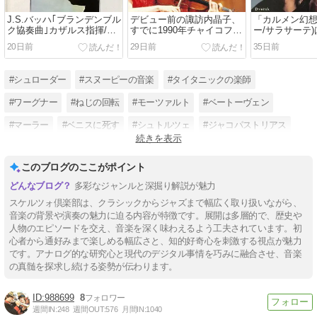
J.S.バッハ｢ブランデンブル
デビュー前の諏訪内晶子、
「カルメン幻想
ク協奏曲｣カザルス指揮/マ
すでに1990年チャイコフス
ー/サラサーテ
ールボロ祝祭管弦楽団
キー･コンクール予選で
迎えた ヒロイ
20日前
29日前
35日前
(1964年/CBS)盤 について
「カルメン幻想曲」(ビゼ
けた一瞬の走
思い出したこと、考えたこ
ー/サラサーテ) ｢ハバネラ｣
となど
前に｢カルタ三重唱｣を挿入
#シュローダー
#スヌーピーの音楽
#タイタニックの楽師
していた。
#ワーグナー
#ねじの回転
#モーツァルト
#ベートーヴェン
#マーラー
#ベニスに死す
#シュトルツェ
#ジャコパストリアス
続きを表示
#ウェザーリポート
このブログのここがポイント
多彩なジャンルと深掘り解説が魅力
スケルツォ倶楽部は、クラシックからジャズまで幅広く取り扱いながら、
音楽の背景や演奏の魅力に迫る内容が特徴です。展開は多層的で、歴史や
人物のエピソードを交え、音楽を深く味わえるよう工夫されています。初
心者から通好みまで楽しめる幅広さと、知的好奇心を刺激する視点が魅力
です。アナログ的な研究心と現代のデジタル事情を巧みに融合させ、音楽
の真髄を探求し続ける姿勢が伝わります。
988699
8
週間IN:
248
週間OUT:
576
月間IN:
1040