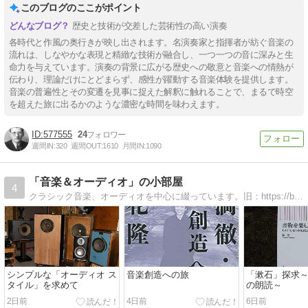
このブログのここがポイント
番
歴史と技術が交差した芸術性の高い演奏
各時代と作風の奥行きが映し出されます。名演奏家と指揮者が紡ぐ音楽の
流れは、しなやかな表現と精緻な技術が融合し、一つ一つの音に深みと生
命力を与えています。演奏の背景に広がる歴史への敬意と音楽への情熱が
伝わり、理論だけにとどまらず、感性が躍動する音楽体験を提供します。
音楽の普遍性とその変遷を見事に捉えた解釈に触れることで、まるで時空
を超えた旅に出るかのような濃密な時間を味わえます。
577555
24
週間IN:
320
週間OUT:
1610
月間IN:
1090
「音楽＆オーディオ」の小部屋
4
クラシック音楽、オーディオを中心に綴っています。旧：https://blog.goo.ne.jp/jbltakashi新：https://jbltakashi.hatenablog.com/
シンプルな「オーディオ ス
音楽創造への旅
「漱石」探求
タイル」を求めて
の朗読～
2日前
4日前
6日前