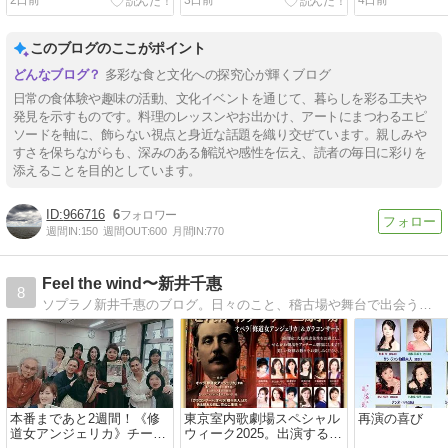
このブログのここがポイント
多彩な食と文化への探究心が輝くブログ
日常の食体験や趣味の活動、文化イベントを通じて、暮らしを彩る工夫や
発見を示すものです。料理のレッスンやお出かけ、アートにまつわるエピ
ソードを軸に、飾らない視点と身近な話題を織り交ぜています。親しみや
すさを保ちながらも、深みのある解説や感性を伝え、読者の毎日に彩りを
添えることを目的としています。
966716
6
週間IN:
150
週間OUT:
600
月間IN:
770
Feel the wind〜新井千惠
8
ソプラノ新井千惠のブログ。日々のこと、稽古場や舞台で出会う出来事を綴っています。
本番まであと2週間！《修
東京室内歌劇場スペシャル
再演の喜び
道女アンジェリカ》チーム
ウィーク2025。出演する2