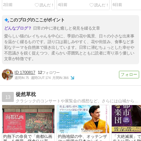
2日前
4日前
6日前
このブログのここがポイント
日常の中に潜む癒しと発見を綴る文章
愛らしい猫のレイちゃんを中心に、季節の花や風景、日々の小さな出来事
を温かく綴るものです。語り口は親しみやすく、花や街並み、食事など多
彩なテーマを自然体で描き出しています。日常に潜むちょっとした幸せや
不思議さを鋭く捉えつつ、柔らかい雰囲気とともに読者に寄り添う優しい
文章が特徴です。
1700817
12
週間IN:
75
週間OUT:
174
月間IN:
366
徒然草枕
13
クラシックのコンサートや展覧会の感想など、さらには山城から鉄道など脈絡のない趣味の網羅
灼熱下の奈良で「南都仏画
灼熱地獄の中、オッテンザ
「大絶滅展」