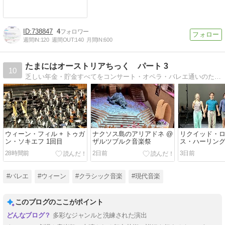
738847
4
週間IN:
120
週間OUT:
140
月間IN:
600
たまにはオーストリアちっく パート 3
10
乏しい年金・貯金すべてをコンサート・オペラ・バレエ通いのために浪費する、迷惑な享楽主義者♀。ラブラブや贅沢とは無縁。オペラ座や楽友協会の貧民席に出没中。
ウィーン・フィル + トゥガ
ナクソス島のアリアドネ @
リクイッド・ロ
ン・ソキエフ 1回目
ザルツブルク音楽祭
ス・ハーリン
Hold&Resist Sp
28時間前
2日前
3日前
Version
#バレエ
#ウィーン
#クラシック音楽
#現代音楽
このブログのここがポイント
多彩なジャンルと洗練された演出