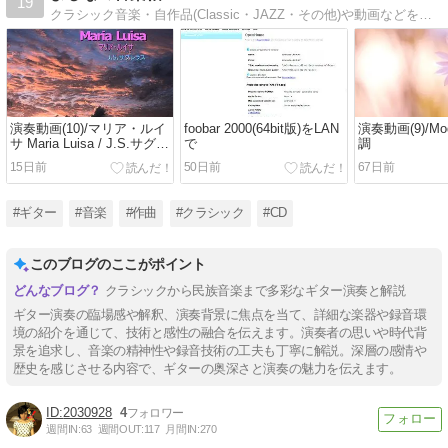
19
クラシック音楽・自作品(Classic・JAZZ・その他)や動画などを掲載しています
演奏動画(10)/マリア・ルイ
foobar 2000(64bit版)をLAN
演奏動画(9)/Mo
サ Maria Luisa / J.S.サグレ
で
調
ラス
15日前
50日前
67日前
#ギター
#音楽
#作曲
#クラシック
#CD
このブログのここがポイント
クラシックから民族音楽まで多彩なギター演奏と解説
ギター演奏の臨場感や解釈、演奏背景に焦点を当て、詳細な楽器や録音環
境の紹介を通じて、技術と感性の融合を伝えます。演奏者の思いや時代背
景を追求し、音楽の精神性や録音技術の工夫も丁寧に解説。深層の感情や
歴史を感じさせる内容で、ギターの奥深さと演奏の魅力を伝えます。
2030928
4
週間IN:
63
週間OUT:
117
月間IN:
270