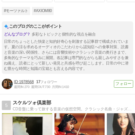
#モーツァルト
#AXIOM80
このブログのここがポイント
多彩なトピックと個性的な視点を融合
日常のちょっとした快楽と知的好奇心を刺激する記事群で構成されていま
す。夏の涼を求めるオーディオのこだわりから認知症への食事対策、読書
と音楽の深い関係性、さらには音響技術やクラシック音楽の奥行きまで、
多角的なテーマを巧みに展開。各記事は専門的ながらも親しみやすさを兼
ね備え、読者にとって新しい発見と共感を呼び起こします。日常の中に潜
む豊かな時間と知識の宝箱とも言える内容です。
1978568
17
週間IN:
270
週間OUT:
730
月間IN:
1410
スケルツォ倶楽部
5
CD音盤に乗って旅する音楽の仮想空間。クラシック名曲・ジャズ=フュージョン名盤･演奏家 ＆ スヌーピー ・・・