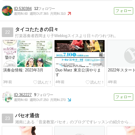
530384
12
週間IN:
60
週間OUT:
365
月間IN:
310
タイコたたきの日々
22
打楽器奏者西岡まり子Weblogスイスより日々のつれづれ。
演奏会情報: 2023年3月
Duo Marz 東京公演やりま
2022年スター
す
3年前
4年前
4年前
362227
9
週間IN:
60
週間OUT:
250
月間IN:
270
パセオ通信
23
湘南にある「音楽教室パセオ」のブログですレッスンの紹介からライブのお知らせ、スタッフのぼやきまで色々書いています（笑）