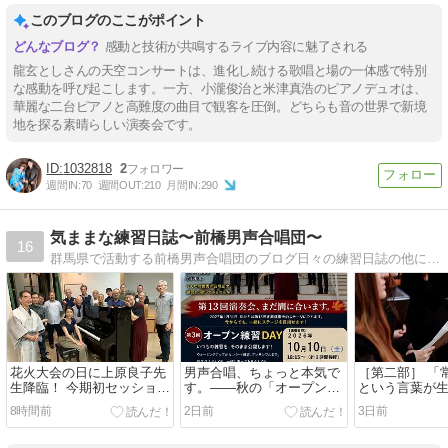
このブログのここがポイント
感動と技術が共鳴するライブ内容に魅了される
龍玄としさんの天空コンサートは、進化し続ける歌唱と場の一体感で特別
な感動を呼び起こします。一方、小瀧俊治と米津真浩のピアノデュオは、
華麗な二台ピアノと高難度の曲目で観客を圧倒。どちらも音の世界で新境
地を探る素晴らしい演奏会です。
1032818
2
週間IN:
70
週間OUT:
210
月間IN:
290
気ままな練習日誌〜前橋男声合唱団〜
16
群馬県で活動する前橋男声合唱団のブログ日々の練習日誌の他に、音楽を取り巻く話題を中心に掲載しています。
花火大会の日に上原良子先
男声合唱、ちょっと本気で
［第二部］ 「
生降臨！ 今期初セッション
す。――秋の「オープン練
という言葉が
の巻
習DAY」を開催します！
8時間前
2日前
3日前