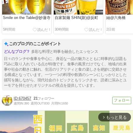
Smile on the Table@妙蓮寺
自家製麺 SHIN(新)@反町
紬@六角橋
5時間前
30時間前
2日前
このブログのここがポイント
多彩な料理と時事を融合したエッセンス
日々のランチや食事を中心に、身近な一品の魅力とともに時事的な話題も
巧みに取り入れている点が特徴です。食事の風景だけでなく、地域の出来
事や社会の動きに触れ、生活のリアリティと食の楽しさを絶妙に交錯させ
る構成となっています。一つ一つの料理や飲酒のシーンにしっかりとした
描写を施しながら、現代社会のトピックともリンクさせ、読者に深みとユ
ーモアを持たせたオリジナルの視点を提供しています。
670457
21
週間IN:
390
週間OUT:
830
月間IN:
1650
もっと見る
arrow_forward_ios