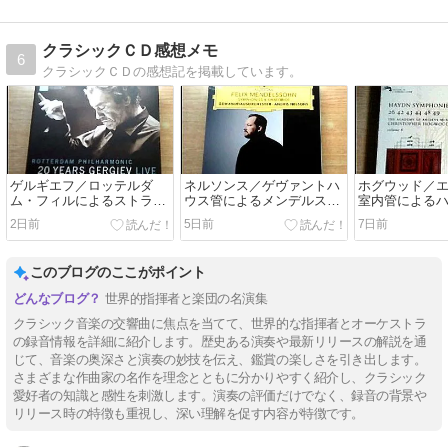
クラシックＣＤ感想メモ
6
クラシックＣＤの感想記を掲載しています。
ゲルギエフ／ロッテルダ
ネルソンス／ゲヴァントハ
ホグウッド／
ム・フィルによるストラヴ
ウス管によるメンデルスゾ
室内管による
ィンスキー「春の祭典」
ーンの交響曲「イタリア」
曲第４４番「
2日前
5日前
7日前
と「宗教改革」
このブログのここがポイント
世界的指揮者と楽団の名演集
クラシック音楽の交響曲に焦点を当てて、世界的な指揮者とオーケストラ
の録音情報を詳細に紹介します。歴史ある演奏や最新リリースの解説を通
じて、音楽の奥深さと演奏の妙技を伝え、鑑賞の楽しさを引き出します。
さまざまな作曲家の名作を理念とともに分かりやすく紹介し、クラシック
愛好者の知識と感性を刺激します。演奏の評価だけでなく、録音の背景や
リリース時の特徴も重視し、深い理解を促す内容が特徴です。