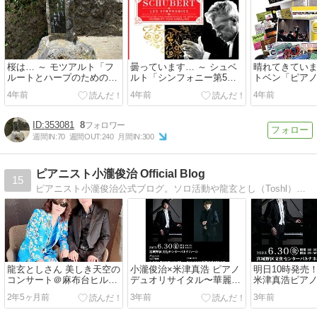
桜は… ～ モツアルト「フ
曇っています… ～ シュベ
晴れてきていま
ルートとハープのためのコ
ルト「シンフォニー第5
トベン「ピアノ
ンチェルト」
番」
ルト第1番」
4年前
4年前
4年前
353081
8
週間IN:
70
週間OUT:
240
月間IN:
300
ピアニスト小瀧俊治 Official Blog
15
ピアニスト小瀧俊治公式ブログ。ソロ活動や龍玄とし（Toshl）他、ライブサポート等の出演情報や演奏動画などを掲載しています。
龍玄としさん 美しき天空の
小瀧俊治×米津真浩 ピアノ
明日10時発売
コンサート＠麻布台ヒルズ
デュオリサイタル〜華麗な
米津真浩ピア
３DAYS
る2台ピアノ・ピアノ連弾
イタル〜華麗な
2年5ヶ月前
3年前
3年前
の世界〜
ノ・ピアノ連