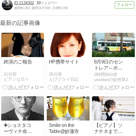
2134302
10
週間IN:
200
週間OUT:
490
月間IN:
780
最新の記事画像
終演のご報告
HP携帯サイト
8月9日のセン
トレア～ポー
ズを取ってく
21分前
25分前
2時間50分前
ピアノな日々
えびフライ日記
ukokkeiの徒然草2
れたなぞの旅
人フー・キャ
セイのA350の
レトロカラー
機他編
✚ショスタコ
Smile on the
【ピアノ】ソ
ーヴィチ命日
Table@妙蓮寺
ナチネまで何