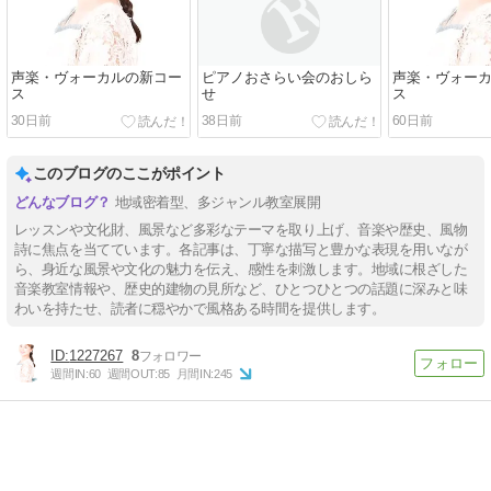
声楽・ヴォーカルの新コー
ピアノおさらい会のおしら
声楽・ヴォー
ス
せ
ス
30日前
38日前
60日前
このブログのここがポイント
地域密着型、多ジャンル教室展開
レッスンや文化財、風景など多彩なテーマを取り上げ、音楽や歴史、風物
詩に焦点を当てています。各記事は、丁寧な描写と豊かな表現を用いなが
ら、身近な風景や文化の魅力を伝え、感性を刺激します。地域に根ざした
音楽教室情報や、歴史的建物の見所など、ひとつひとつの話題に深みと味
わいを持たせ、読者に穏やかで風格ある時間を提供します。
1227267
8
週間IN:
60
週間OUT:
85
月間IN:
245