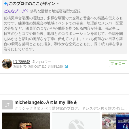
このブログのここがポイント
多彩な活動と地域密着型の記録
前橋男声合唱団の活動は、多様な場面での交流と音楽への情熱を伝えるも
のです。練習後の懇親会や地域イベントでの演奏、地理的なメンバー配置
の分析など、団員間のつながりや成長を見つめる内容が特徴。各記事は、
日常のひとコマや舞台裏、地域とのコラボレーションを通じて、合唱を囲
む温かさと活動の奥深さを丁寧に伝えています。いつも何気ない日常や舞
台の瞬間を芸術とともに描き、和やかな空気とともに、長く続く絆を浮き
彫りにしています。
786648
2
週間IN:
70
週間OUT:
310
月間IN:
280
michelangelo♪Art is my life★
17
クラシック音楽オペラ愛好家のブログ。ドレスデン独り旅の次はウィーン独り旅。