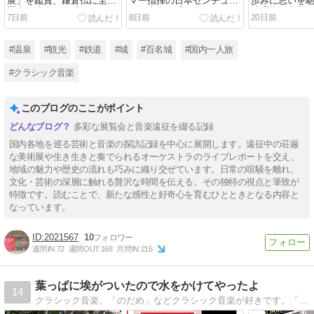
展」を鑑賞、鎌倉仏に至る
マー指揮の日本センチュリ
歩みに思いを
歴史の流れを体感する
ーの定期に繰り出す
沖澤指揮京響
7日前
8日前
20日前
あざとい演奏
#温泉
#観光
#鉄道
#城
#百名城
#国内一人旅
#クラシック音楽
このブログのここがポイント
多彩な展覧会と音楽遠征を綴る記録
国内各地を巡る芸術と音楽の探訪記録を中心に展開します。遠征中の荘厳
な美術展や生き生きと奏でられるオーケストラのライブレポートを交え、
地域の魅力や歴史の流れも巧みに織り交ぜています。日常の喧騒を離れ、
文化・芸術の深層に触れる贅沢な時間を伝える、その独特の視点と筆致が
特徴です。読むことで、新たな感性と好奇心を育むひとときとなる内容と
なっています。
2021567
10
週間IN:
72
週間OUT:
168
月間IN:
216
葉っぱに埃がついたので水をかけてやったよ
14
クラシック音楽、「のだめ」などクラシック音楽が好きです。「のだめちゃん」にはまっています。