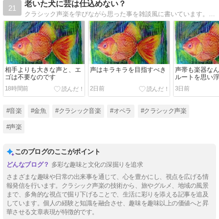
老いた犬に芸は仕込めない？
21
クラシック声楽を学びながら思った事を雑談風に書いています。金魚を飼っています。オペラも大好きです。
相手よりも大きな声と、エ
声はキラキラを目指すべき
声帯も楽器な
ゴは不要なのです
ルートを思い
しよう
18時間前
2日前
3日前
#音楽
#金魚
#クラシック音楽
#オペラ
#クラシック声楽
#声楽
このブログのここがポイント
多彩な趣味と文化の深掘りを追求
さまざまな趣味や日常の出来事を通じて、心を豊かにし、視点を広げる情
報発信を行います。クラシック声楽の技術から、旅やグルメ、地域の風景
まで、多角的な視点で掘り下げることで、生活に彩りを添える記事を追及
しています。個人の経験と知識を融合させ、趣味を趣味以上の価値へと昇
華させる文章表現が特徴的です。