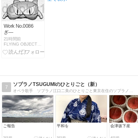
で
Work No.0086
ぎ―
21時間前
FLYING OBJECTS OF THE '90s +1
ソプラノTSUGUMIのひとりごと（新）
7
オペラ歌手 ソプラノ江口二美のひとりごと東京在住のソプラノ。歌のこと、舞台のこと、日常のこと、「つぐみ」の頭の中が垣間見えます。
ご報告
平和を
会津坂下産
2日前
3日前
4日前