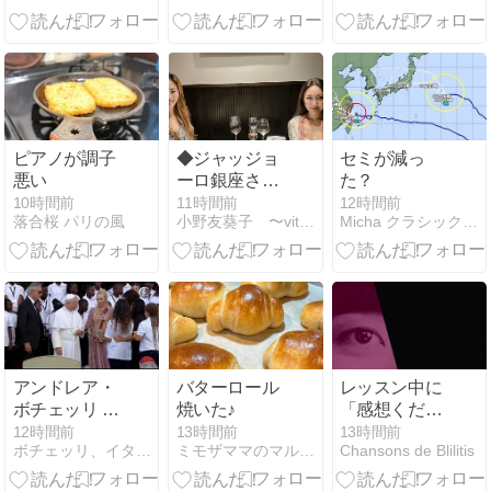
音と共に３強
の説得力！
（2026/04/12）
の一角を占め
る名盤👉未だ
に価値の高い
チョン・ミュ
ンフン＆フィ
ラデルフィア
ピアノが調子
◆ジャッジョ
セミが減っ
管:交響曲第４
悪い
ーロ銀座さん
た？
番
で山田由紀子
10時間前
11時間前
12時間前
落合桜 パリの風
小野友葵子 〜vita rosea〜
Micha クラシック＆リュートの楽しみ
さんとランチ
アンドレア・
バターロール
レッスン中に
ボチェッリ A
焼いた♪
「感想くださ
Night to Shine
い！」と聞く
12時間前
13時間前
13時間前
ボチェッリ、イタリア、アモーレ！
ミモザママのマルチーズ大好き〜in 南フロリダ
Chansons de Blilitis
& レオ教皇イ
理由｜トリル
ベント
指導から学ん