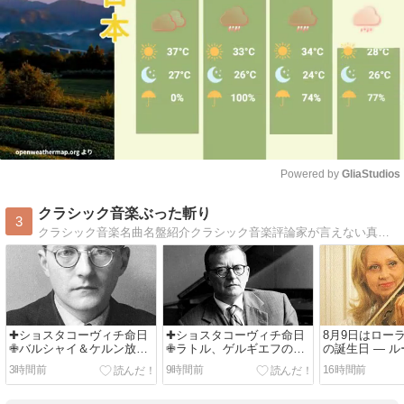
Powered by 
GliaStudios
Mute
クラシック音楽ぶった斬り
3
クラシック音楽名曲名盤紹介クラシック音楽評論家が言えない真実を語る。
✚ショスタコーヴィチ命日
✚ショスタコーヴィチ命日
8月9日はロー
✙バルシャイ＆ケルン放送
✙ラトル、ゲルギエフの録
の誕生日 ― 
響:交響曲全集
音と共に３強の一角を占め
身のベルギー
3時間前
9時間前
16時間前
る名盤👉未だに価値の高い
リニストを偲
チョン・ミュンフン＆フィ
ラデルフィア管:交響曲第４