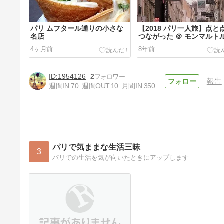
パリ ムフタール通りの小さな
【2018 パリ一人旅】点と
名店
つながった ＠ モンマルト
4ヶ月前
8年前
1954126
2
報告
週間IN:
70
週間OUT:
10
月間IN:
350
【2018 パリ一人旅】雨のサン
ジェルマン
8年前
パリで気ままな生活三昧
3
パリでの生活を気が向いたときにアップします