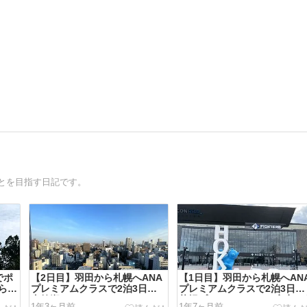
とを目指す日記です。
でポ
【2日目】羽田から札幌へANA
【1日目】羽田から札幌へAN
らで
プレミアムクラスで2泊3日！
プレミアムクラスで2泊3日！
支笏湖（しこつこ）とエスコン
札幌プリンスホテルは安定の
1年3ヶ月前
1年7ヶ月前