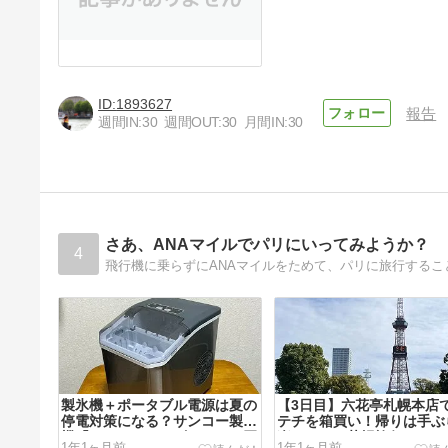
1893627
報告
週間IN:
30
週間OUT:
30
月間IN:
30
さあ、ANAマイルでパリにいってみようか？
4
飛行機に乗らずにANAマイルをためて、パリに旅行するこ
製氷機＋ポータブル電源は夏の
【3日目】六花亭札幌本店
停電対策になる？サンコー製氷
テチを箱買い！帰りは手ぶ
機「クリアアイスゴロン」を買
楽しかった札幌旅行
1年1ヶ月前
1年1ヶ月前