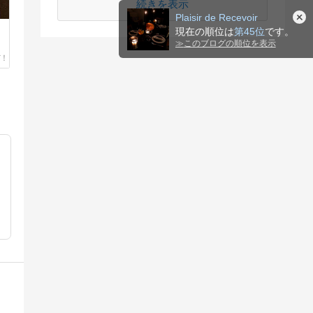
続きを表示
Plaisir de Recevoir
、
現在の順位は
第45位
です。
≫
このブログの順位を表示