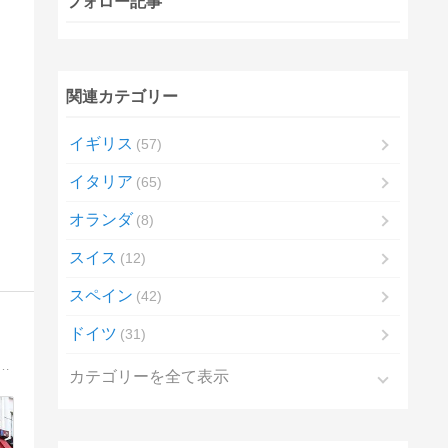
フォロー記事
関連カテゴリー
イギリス
57
イタリア
65
オランダ
8
スイス
12
スペイン
42
ドイツ
31
とり旅日記を中心に、世界中の 美し・楽し・美味し・愛し を発信中！ 現在、今年（2018年）1月のパリひとり旅日記を更新中です。
カテゴリーを全て表示