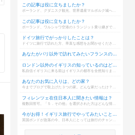
この記事は役に立ちましたか？
ポーランド、グダニスク観光、世界遺産マルボルク城への行き方と観光に便利なホテル3選
この記事は役に立ちましたか？
ポーランド、ワルシャワ空港のトランジット乗り継ぎで世界遺産を観光する方法と便利な空港ホテル5選
ドイツ旅行でがっかりしたことは？
ドイツに旅行で訪れた方、率直な感想をお聞かせください。具体的なエピソードがあればコメント欄にお願いします。
あなたがパリ以外で訪れてみたいフランスの地方都市はどこですか？
ロンドン以外のイギリスの知っているのはどこの都市？
私自信イギリスに来る前はイギリスの都市を全然知りませんでした。もし知っている都市があれば教えてください。行ったことがなくても構いません。なにかコメントがあれば是非残してください！
あなたのお気に入りは、どの家？
今までブログで取上げた３つの家。どんな家だったけ？？近日のブログで解説します。それを見てからの投票でもOKです。お待ちしておりま〜す！！選んだ理由も教えてくださいね。
フィレンツェ在住日本人に聞きたい情報は？
複数回答可。「５．その他」を選択された方はどんな情報を在住者に聞きたいかご記入いただけると嬉しいです。
今がお得！イギリス旅行でやってみたいことは？複数可
英国ポンドが急落の今、日本人にとっては旅行のチャンス到来☆イギリスは夏が一番観光に最適！さて皆さんイギリスに来たら何をしてみたいですか？（予定がなくても希望で構いません。）複数選択可能