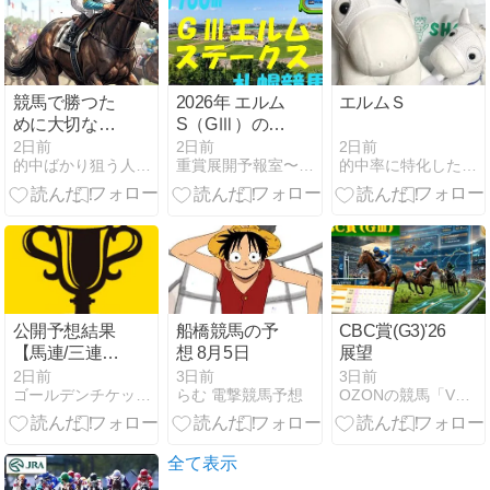
競馬で勝つた
2026年 エルム
エルムＳ
めに大切なの
S（GⅢ）の競
は買い方では
馬予想～重賞
2日前
2日前
2日前
的中率に特化した馬連競馬
的中ばかり狙う人が知らない、競馬で稼ぐ本当の法則
重賞展開予報室〜展開が導くのは伏兵馬？それとも有力馬？〜
なく負け方の
展開予報～
管理
公開予想結果
船橋競馬の予
CBC賞(G3)'26
【馬連/三連
想 8月5日
展望
複】8/1,8/2
2日前
3日前
3日前
ゴールデンチケット馬券攻略法
らむ 電撃競馬予想
OZONの競馬「Vバスター」=DeepThink=
全て表示