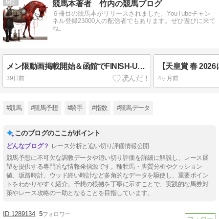
6
競馬本著者 竹内の競馬ブログ
６冊目の競馬本がリリースされました。YouTubeチャン
ネル登録23000人の配信者でもあります。ぜひ遊びに来て
ね。
メン限動画掲載開始＆函館でFINISH-UP2が凄い＆SPL上半期ログ化について
39日前
4ヶ月前
#競馬
#競馬予想
#騎手
#指数
#競馬データ
このブログのここがポイント
レース分析と追い切り評価情報公開
競馬予想に不可欠な調教データや追い切り評価を詳細に解説し、レース展
望を提供する専門的な情報発信源です。種牡馬・脚質分析やクッション
値、坂路時計、ウッド終い時計など多角的なデータを駆使し、重要ポイン
トをわかりやすく紹介。予想の根拠を丁寧に示すことで、実践的な馬券対
策やレース攻略の一助となることを目指しています。
1289134
5