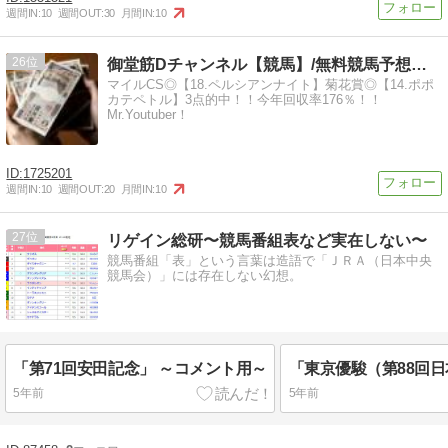
週間IN:
10
週間OUT:
30
月間IN:
10
26
御堂筋Dチャンネル【競馬】/無料競馬予想ブログ
マイルCS◎【18.ペルシアンナイト】菊花賞◎【14.ポポ
カテペトル】3点的中！！今年回収率176％！！
Mr.Youtuber！
1725201
週間IN:
10
週間OUT:
20
月間IN:
10
27
リゲイン総研〜競馬番組表など実在しない〜
競馬番組「表」という言葉は造語で「ＪＲＡ（日本中央
競馬会）」には存在しない幻想。
「第71回安田記念」 ～コメント用～
5年前
5年前