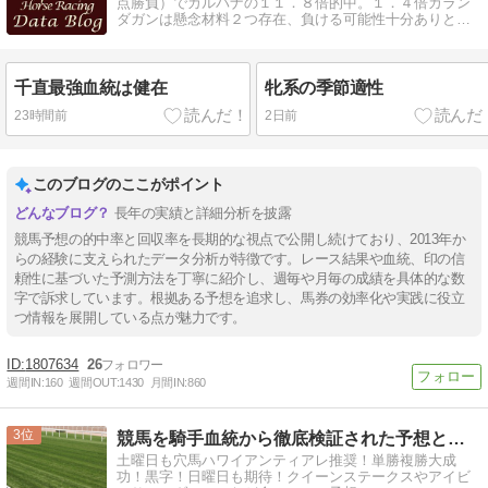
点勝負）でカルパナの１１．８倍的中。１．４倍カラン
ダガンは懸念材料２つ存在、負ける可能性十分ありとい
うのが予想のスタートだったので会心の的中
千直最強血統は健在
牝系の季節適性
23時間前
2日前
このブログのここがポイント
長年の実績と詳細分析を披露
競馬予想の的中率と回収率を長期的な視点で公開し続けており、2013年か
らの経験に支えられたデータ分析が特徴です。レース結果や血統、印の信
頼性に基づいた予測方法を丁寧に紹介し、週毎や月毎の成績を具体的な数
字で訴求しています。根拠ある予想を追求し、馬券の効率化や実践に役立
つ情報を展開している点が魅力です。
1807634
26
週間IN:
160
週間OUT:
1430
月間IN:
860
3
競馬を騎手血統から徹底検証された予想と投資で勝負する
土曜日も穴馬ハワイアンティアレ推奨！単勝複勝大成
功！黒字！日曜日も期待！クイーンステークスやアイビ