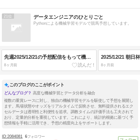
21
データエンジニアのひとりごと
Pythonによる機械学習モデルで競馬予想しています。
先週2025/12/21の予想配信をもって機械学習予想の配信を辞めようと思います
2025/12/21 
8ヶ月前
8ヶ月前
このブログのここがポイント
高度な機械学習とデータ分析を融合
複数の重賞レースに対し、独自の機械学習モデルを駆使して予想を展開し
ます。馬場状態やオッズをリアルタイムで反映させ、無料提供されるエク
セルデータは透明性と利便性を追求。調教タイムの評価手法も工夫されて
おり、定量的分析を重視しています。これにより、統計的根拠に基づく予
想情報を手軽に活用でき、予想の精度向上をサポートします。
2084081
6