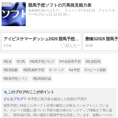
13
競馬予想ソフトの穴馬発見能力表
名鉄杯5-9から1.6.7へ クイーンS7-9-12-14 アイビスサ
マー6-17から12.13.14.16へ
アイビスサマーダッシュ2026 競馬予想ソフト能力表8/2
豊橋S2026 競馬
5日前
6日前
#投資
#穴馬
#競馬予想ブログ
#中央競馬予想
#投資競馬
#競馬指数
#競馬無料予想
#パドック
#ai予想
#スピード指数
#競馬予想ソフト
#競馬期待値
このブログのここがポイント
AI予想と能力表を融合した信頼の予測力
競馬予想に特化したAIソフト活用の解説と分析をコンセプトにしていま
す。スピード指数に基づいた予想や能力表のピックアップ情報を丁寧に提
示し、期待値の高い馬の選定や展開予想を詳述しています。複数レースの