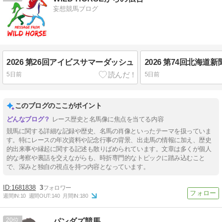
妄想競馬ブログ
2026 第26回アイビスサマーダッシュ
5日前
5日前
このブログのここがポイント
レース歴史と名馬像に焦点を当てる内容
競馬に関する詳細な記録や歴史、名馬の肖像といったテーマを扱っていま
す。特にレースの年次資料や記念行事の背景、出走馬の情報に加え、歴史
的出来事や縁起に関する記述も散りばめられています。文章は多くが個人
的な考察や裏話を交えながらも、時折専門的なトピックに踏み込むこと
で、深みと独自の視点を持つ内容となっています。
1681838
3
週間IN:
10
週間OUT:
140
月間IN:
180
20
パンダズ競馬