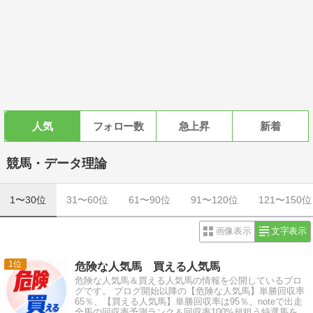
人気
フォロー数
急上昇
新着
競馬・データ理論
1〜30位
31〜60位
61〜90位
91〜120位
121〜150位
画像表示
文字表示
1
危険な人気馬 買える人気馬
危険な人気馬＆買える人気馬の情報を公開しているブロ
グです。 ブログ開始以降の【危険な人気馬】単勝回収率
65％、【買える人気馬】単勝回収率は95％。noteで出走
全馬の回収率予測ランク＆回収率100%超狙う特選馬を好