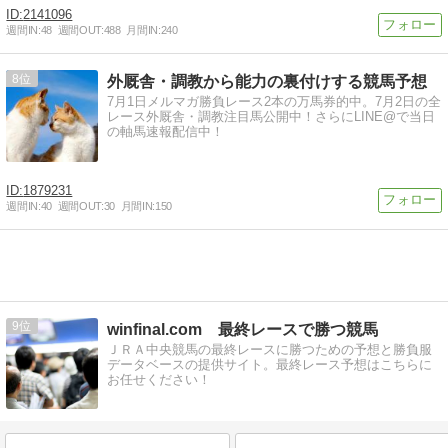
2141096
週間IN:
48
週間OUT:
488
月間IN:
240
8
外厩舎・調教から能力の裏付けする競馬予想
7月1日メルマガ勝負レース2本の万馬券的中。7月2日の全
レース外厩舎・調教注目馬公開中！さらにLINE@で当日
の軸馬速報配信中！
1879231
週間IN:
40
週間OUT:
30
月間IN:
150
9
winfinal.com 最終レースで勝つ競馬
ＪＲＡ中央競馬の最終レースに勝つための予想と勝負服
データベースの提供サイト。最終レース予想はこちらに
お任せください！