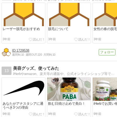
レーザー脱毛がおすすめ
脱毛について
女性の春の脱
3年前
3年前
3年前
1729538
週間IN:
10
週間OUT:
220
月間IN:
10
美容グッズ、使ってみた
13
iHerbやamazon、楽天等の通販や、公式オンラインショップ等で購入した商品のレビューを中心とした美容ブログ
あなたがアナスタシアに通
飲む日焼け止めで美白！
iHerbでお買い
うべき3つの理由
9年前
9年前
9年前