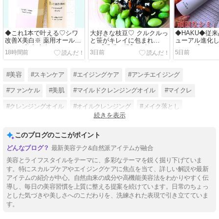
◆これ1本で叶える♡シワ
大好きな枝豆♡ クルクルっ
◆HAKU◆従
改善X美白※ 薬用オールイ
と笹がキレイに包まれ
ューアル進化
ンワン美容液◆
て 【香香の舌】♡◆
たこと【HAK
18時間前
3日前
5日前
ーカスIV 】◆
#美容
#スキンケア
#エイジングケア
#アンチエイジング
#ファンケル
#美肌
#マイルドクレンジングオイル
#マイクレ
#クレンジングオイル
#オイルクレンジング
#メイク落とし
続きを表示
#基礎化粧品
このブログのここがポイント
最新美容テク&自然派アイテムが融合
美容とライフスタイルをテーマに、多彩なテーマを鋭く掘り下げていま
す。特にスカルプケアやエイジングケアに焦点を当て、詳しい解説や最新
アイテムの紹介が中心。自然由来の成分や高機能美容法をわかりやすく伝
導し、毎日の美容習慣を上質に整える提案を続けています。日常のちょっ
とした気づきや美しさへのこだわりを、洗練された表現で引き立てていま
す。