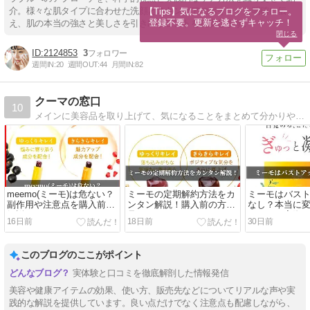
介。様々な肌タイプに合わせた洗顔とスキンケアのポイントを明確に伝
【Tips】気になるブログをフォロー。

登録不要。更新を逃さずキャッチ！
え、肌の本当の強さと美しさを引き出すヒントを提供します。
閉じる
2124853
3
週間IN:
20
週間OUT:
44
月間IN:
82
クーマの窓口
10
メインに美容品を取り上げて、気になることをまとめて分かりやすく解説しています。
meemo(ミーモ)は危ない？
ミーモの定期解約方法をカ
ミーモはバス
副作用や注意点を購入前に
ンタン解説！購入前の方必
なし？本当に
解説！
見です！
いるのか実際
16日前
18日前
30日前
このブログのここがポイント
実体験と口コミを徹底解剖した情報発信
美容や健康アイテムの効果、使い方、販売先などについてリアルな声や実
践的な解説を提供しています。良い点だけでなく注意点も配慮しながら、