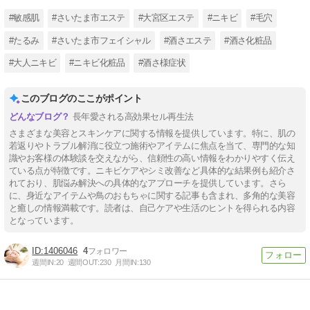
#敏感肌
#さいたま市エステ
#大宮区エステ
#ニキビ
#毛穴
#たるみ
#さいたま市フェイシャル
#酒さエステ
#酒さ化粧品
#大人ニキビ
#ニキビ化粧品
#酒さ様症状
このブログのここがポイント
長年愛される高効果セル再生法
さまざまな美容とスキンケアに関する情報を提供しています。特に、肌の
若返りやトラブル解消に役立つ施術やアイテムに焦点を当て、専門的な知
識やお客様の体験談を交えながら、信頼性の高い情報をわかりやすく伝え
ている点が特徴です。ニキビケアやシミ改善など具体的な結果例も紹介さ
れており、肌悩み解決への具体的なアプローチを提供しています。さら
に、身近なアイテムや鳥のおもちゃに関する記事も含まれ、多角的な美容
と癒しの情報満載です。読者は、自己ケアや生活のヒントを得られる内容
となっています。
1406046
4
週間IN:
20
週間OUT:
230
月間IN:
130