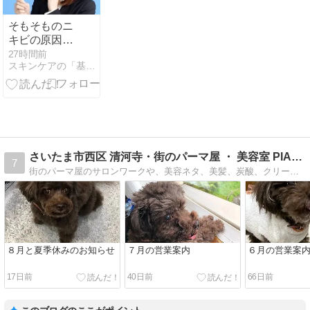
そもそものニ
キビの原因っ
て何？
27時間前
スキンケアの「基本のき」
さいたま市西区 清河寺・街のパーマ屋 ・ 美容室 PIAN…
7
街のパーマ屋のサロンワークや、美容ネタ、美髪、炭酸、クリープパーマ、縮毛矯正、ヘナ、ハーブカラーとパーマ屋のオヤジのライフワーク、などなど・・・役立つ情報、関…
８月と夏季休みのお知らせ
７月の営業案内
６月の営業案
17日前
40日前
66日前