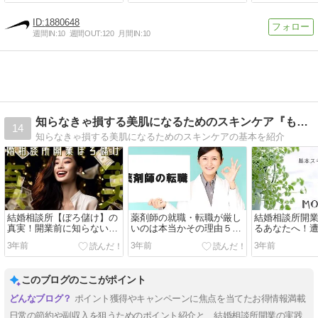
1880648
週間IN:
10
週間OUT:
120
月間IN:
10
知らなきゃ損する美肌になるためのスキンケア『もちはだこ』
14
知らなきゃ損する美肌になるためのスキンケアの基本を紹介
結婚相談所【ぼろ儲け】の
薬剤師の就職・転職が厳し
結婚相談所開
真実！開業前に知らないと
いのは本当かその理由５
るあなたへ！
絶対儲からない
選！絶対やってはいけない
の事前対策ガ
3年前
3年前
3年前
失敗事例と成功するための
８つの方法
このブログのここがポイント
ポイント獲得やキャンペーンに焦点を当てたお得情報満載
日常の節約や副収入を狙うためのポイント紹介と、結婚相談所開業の実践