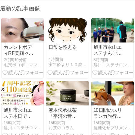
最新の記事画像
カレントボデ
日常を整える
旭川市永山エ
ィRF美顔器を
ステすんごい
正直レビュ
複雑。
4時間前
2時間10分前
5時間前
実年齢より１０歳は若く見えるリッチーのブログ
毛穴ボコボコママ西本りとの「ずっと可愛くいたいねん！」
旭川エステサロンボシュメル
ー！美容医療
好きの私がマ
ストバイと言
える理由
旭川市永山エ
熊本伝承抹茶
10日間のスリ
ステ本日です
「平河の昔」
ランカ旅行
よー!
｜1191年の茶
記…スリラン
15時間前
15時間前
15時間前
旭川エステサロンボシュメル
お茶のコラム
抗糖化サプリメントで永遠に美しく
の記録と有機
カの絶景ホテ
せいめい碾茶
ル ジェフリー