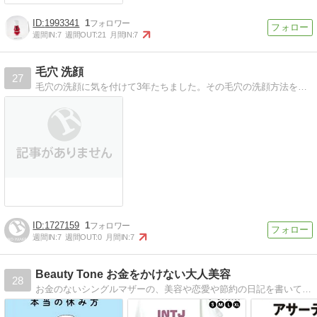
1993341
1
週間IN:
7
週間OUT:
21
月間IN:
7
毛穴 洗顔
27
毛穴の洗顔に気を付けて3年たちました。その毛穴の洗顔方法を記載したいと思います。
1727159
1
週間IN:
7
週間OUT:
0
月間IN:
7
Beauty Tone お金をかけない大人美容
28
お金のないシングルマザーの、美容や恋愛や節約の日記を書いてます。