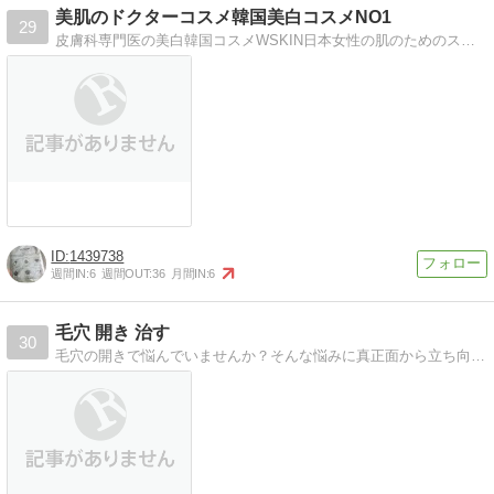
美肌のドクターコスメ韓国美白コスメNO1
29
皮膚科専門医の美白韓国コスメWSKIN日本女性の肌のためのスキンケアライン
1439738
週間IN:
6
週間OUT:
36
月間IN:
6
毛穴 開き 治す
30
毛穴の開きで悩んでいませんか？そんな悩みに真正面から立ち向かうあなたを応援します