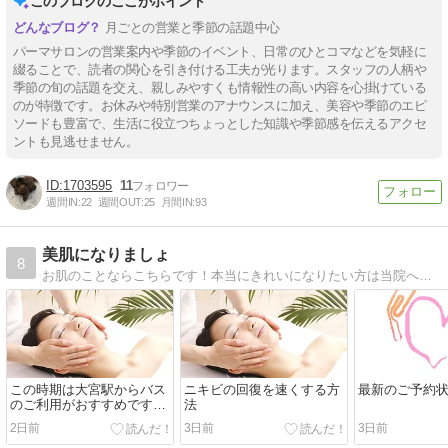
このブログのここがポイント
月ごとの営業と季節の話題中心
パーマサロンの営業案内や季節のイベント、日常のひとコマなどを気軽に
綴ることで、読者の関心を引き付ける工夫が光ります。スタッフの人柄や
季節の旬の話題を交え、親しみやすくも情報性の高い内容を心掛けている
のが特徴です。お休みや特別営業のアナウンスに加え、美容や季節のエピ
ソードも豊富で、生活に役立つちょっとした知識や季節感を伝えるアクセ
ントも見逃せません。
1703595
11
週間IN:
22
週間OUT:
25
月間IN:
93
美肌になりましょ
8
お肌のことならこちらです！本当にきれいになりたい方は当院へ！さいたま市大宮区のフェイシャルエステ
この時期は大宮駅からバス
ニキビの回復を速くする方
最新のご予約
のご利用がおすすめです
法
(#^^#)
2日前
3日前
3日前