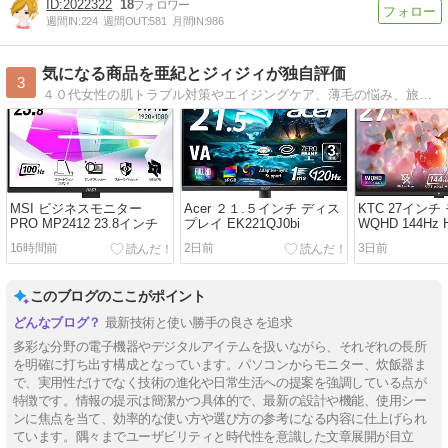
2022322
18
週間IN:
224
週間OUT:
581
月間IN:
986
気になる商品を亜紀とジィジィが独自評価
3
４０代女性の肌トラブル対策やエイジングケア、薄毛の悩み、旅行、趣味に関する気になる商品を亜紀とジィジィが独自目線で評価・紹介しています。
MSI ビジネスモニター
Acer ２１.５インチ ディス
KTC 27インチ
PRO MP2412 23.8インチ
プレイ EK221QJ0bi
WQHD 144Hz 
H27T27S
16時間前
2日前
3日前
このブログのここがポイント
最新技術と使い勝手の良さを追求
多彩な分野の電子機器やデジタルアイテムを扱いながら、それぞれの長所
を明確に打ち出す構成となっています。パソコンからモニター、炊飯器ま
で、実用性だけでなく技術の進化や日常生活への提案を強調している点が
特徴です。情報の提示は簡潔かつ具体的で、最新の設計や機能、使用シー
ンに焦点を当て、効率的な使い方や選び方の参考になる内容に仕上げられ
ています。隅々までユーザビリティと時代性を意識した文章展開が目立