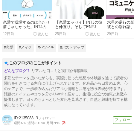
恋愛で我慢するのは当たり
【恋愛エッセイ】INTJの彼
水星の逆行の影
前じゃなかった。INTJの彼
と仲直り。そしてENFJの
彼との別れ話
が教えてくれたこと
元彼に「ごめんね」を伝え
別れたENFJ
12日前
25日前
29日前
た日
連絡
#恋愛
#メイク
#バツイチ
#バストアップ
このブログのここがポイント
リアルな口コミと実用的情報満載
多彩なテーマを扱いながらも、実際に使った感想や体験談を通じて読者の
関心を引きつける内容に仕上げられています。化粧品から日常の工夫、心
のケアまで、一歩踏み込んだリアルな情報と共感を誘う表現が特徴です。
話題のアイテムやコツを分かりやすく紹介し、生活に役立つ知恵と刺激を
提供します。日々のちょっとした変化を見逃さず、自然と興味を持てる構
成になっています。
2135088
3
週間IN:
6
週間OUT:
90
月間IN:
15