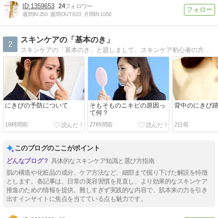
1359653
24
週間IN:
250
週間OUT:
620
月間IN:
1050
スキンケアの「基本のき」
2
スキンケアの「基本のき」と題しまして、スキンケア初心者の方にも判り易く解説をしていきます
にきびの予防について
そもそものニキビの原因っ
背中のにきび
て何？
19時間前
27時間前
2日前
このブログのここがポイント
具体的なスキンケア知識と選び方指南
肌の構造や化粧品の成分、ケア方法など、細部まで掘り下げた解説を特徴
とします。各記事は、日常の美容習慣を見直し、より効果的なスキンケア
推進のための情報を提供。難しすぎず実践的な内容で、肌本来の力を引き
出すインサイトに焦点を当てている点も魅力です。