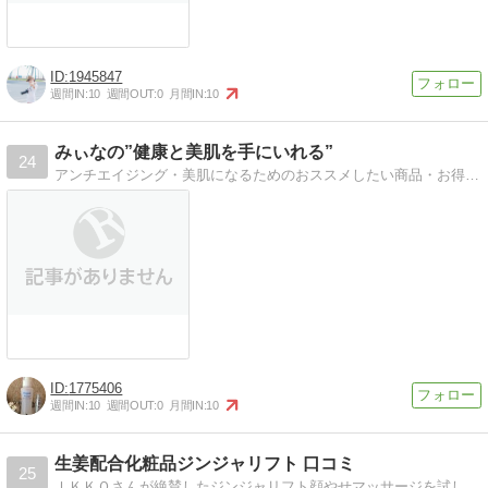
1945847
週間IN:
10
週間OUT:
0
月間IN:
10
みぃなの”健康と美肌を手にいれる”
24
アンチエイジング・美肌になるためのおススメしたい商品・お得な情報を伝えていく働く主婦のブログです。
1775406
週間IN:
10
週間OUT:
0
月間IN:
10
生姜配合化粧品ジンジャリフト 口コミ
25
ＩＫＫＯさんが絶賛したジンジャリフト顔やせマッサージを試しています