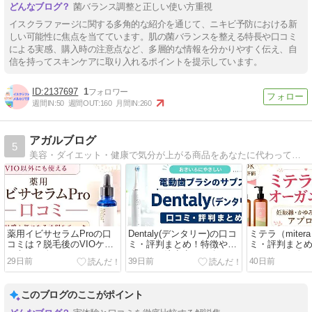
菌バランス調整と正しい使い方重視
イスクラファージに関する多角的な紹介を通じて、ニキビ予防における新
しい可能性に焦点を当てています。肌の菌バランスを整える特長や口コミ
による実感、購入時の注意点など、多層的な情報を分かりやすく伝え、自
信を持ってスキンケアに取り入れるポイントを提示しています。
2137697
1
週間IN:
50
週間OUT:
160
月間IN:
260
アガルブログ
5
美容・ダイエット・健康で気分が上がる商品をあなたに代わって鬼調査！美容好きなら見逃せない商品の特徴・口コミ・最安値など、購入前にチェックしたいポイントをまとめています。
薬用イビサセラムProの口
Dentaly(デンタリー)の口コ
ミテラ（miter
コミは？脱毛後のVIOケア
ミ・評判まとめ！特徴やメ
ミ・評判まと
を考える人へ
リット・注意点を紹介
すすめする人
29日前
39日前
40日前
このブログのここがポイント