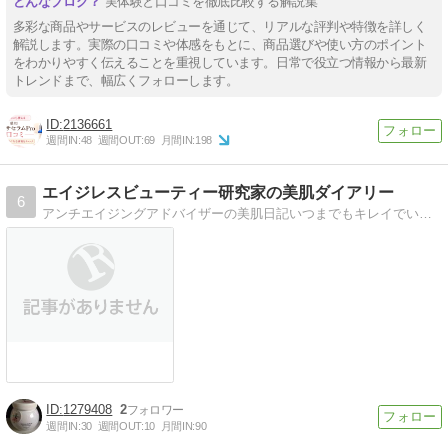
実体験と口コミを徹底比較する解説集
多彩な商品やサービスのレビューを通じて、リアルな評判や特徴を詳しく
解説します。実際の口コミや体感をもとに、商品選びや使い方のポイント
をわかりやすく伝えることを重視しています。日常で役立つ情報から最新
トレンドまで、幅広くフォローします。
2136661
週間IN:
48
週間OUT:
69
月間IN:
198
エイジレスビューティー研究家の美肌ダイアリー
6
アンチエイジングアドバイザーの美肌日記いつまでもキレイでいたい！年齢を重ねても美肌をキープできる方法をご紹介。
1279408
2
週間IN:
30
週間OUT:
10
月間IN:
90