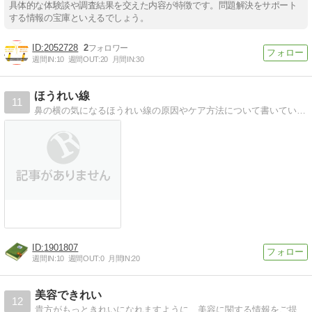
具体的な体験談や調査結果を交えた内容が特徴です。問題解決をサポート
する情報の宝庫といえるでしょう。
2052728
2
週間IN:
10
週間OUT:
20
月間IN:
30
ほうれい線
11
鼻の横の気になるほうれい線の原因やケア方法について書いていきます。
1901807
週間IN:
10
週間OUT:
0
月間IN:
20
美容できれい
12
貴方がもっときれいになれますように、美容に関する情報をご提供いたします。