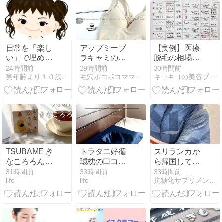
日常を「楽し
アップミーブ
【実例】医療
い」で埋め尽
ラキャミの口
脱毛の相場は
くす。
コミ！サイズ
いくら？全
24時間前
29時間前
30時間前
実年齢より１０歳は若く見えるリッチーのブログ
毛穴ボコボコママ西本りとの「ずっと可愛くいたいねん！」
キヨキヨの美容ブログ
感・ホールド
身・VIO・髭
力・透け感を
を部位別に徹
正直レビュー
底解説！
【2026年最
新】
TSUBAME き
トラタニ好循
スリランカか
なころろんは
環枕の口コミ
ら帰国して次
きな粉のブー
｜ 低めの枕に
の日の女子会
31時間前
33時間前
33時間前
life
life
抗糖化サプリメントで永遠に美しく
ルドネージュ
頭がフィット
は家庭料理お
♡さくほろ美
する
か
味しかった