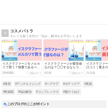
コスメパトラ
4
キレイを願う女性の「悩み」解消をお手伝いします
イスクラファージをメルカ
イスクラファージが最安値
イスクラファ
リで買う？慎重であるべき
なのは？◯◯するならココ
口コミ｜驚きの
3つの理由
一択です
のネック
35時間前
9日前
11日前
#美容
#アンチエイジング
#ヘアケア
#ボディケア
#美肌
#乾燥肌
#悩み解決
#コンプレックス
#髪のうねり
このブログのここがポイント