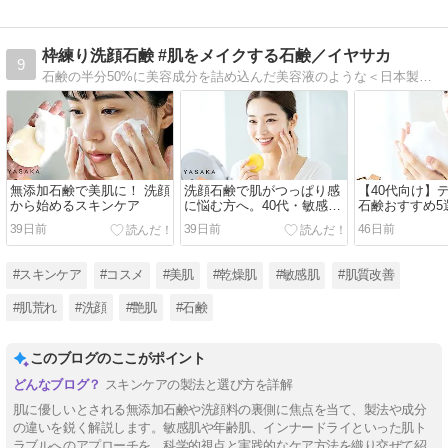
枠練り洗顔石鹸 #肌をメイクする石鹸／イヤサカ
9
石鹸の半分50%に美容成分を詰め込んだ美容液のような＜日本製＞枠練り洗顔石鹸『#肌をメイクする石鹸』 を販売するスキンケアブランド「IYASAKA（イヤサカ）」が発信するウエブマガジンでスキンケア／美容情報をお届けします。
無添加石鹸で美肌に！ 洗顔
洗顔石鹸で肌がつっぱり感
【40代向け】
から始めるスキンケア
に悩む方へ。40代・敏感肌
石鹸おすすめ5
のための正しい原因と対策
肌を満たす高
39日前
39日前
46日前
ルーティン
#スキンケア
#コスメ
#美肌
#乾燥肌
#敏感肌
#肌質改善
#肌荒れ
#洗顔
#艶肌
#石鹸
このブログのここがポイント
スキンケアの製法と選び方を詳解
肌に優しいとされる無添加石鹸や洗顔料の裏側に焦点を当て、製法や成分
の違いを鋭く解説します。敏感肌や年齢肌、インナードライといった肌ト
ラブルへのアプローチを、科学的視点と実践的なケア方法を織り交ぜて紹