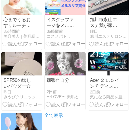
心までうるお
イスクラファ
旭川市永山エ
すリルーチェ
ージをメルカ
ステ我が家の
のスキンミル
リで買う？慎
旅行スタイル
35時間前
35時間前
昨日
美容美人 | 美容総合サイト
コスメパトラ
旭川エステサロンボシュメル
クローション
重であるべき
｜特徴や選び
3つの理由
方を紹介
SPF50の嬉し
頑張れ自分
Acer ２１.５イ
いパウダー☆
ンチ ディスプ
レイ
2日前
昨日
2日前
〜LOVE〜 美肌と恋を求めて
みやびクリニック あや院長とスタッフブログ
気になる商品を亜紀とジィジィが独自評価
EK221QJ0bi
全て表示