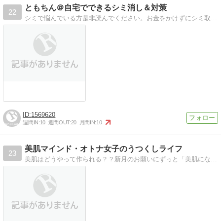
ともちん＠自宅でできるシミ消し＆対策
22
シミで悩んでいる方是非読んでください。お金をかけずにシミ取りに成功し、その後スキンケアに命を注いでるブログです。
1569620
週間IN:
10
週間OUT:
20
月間IN:
10
美肌マインド・オトナ女子のうつくしライフ
23
美肌はどうやって作られる？？新月のお願いにずっと「美肌になりたい」と願いながら工夫してきたアレコレを綴っています。