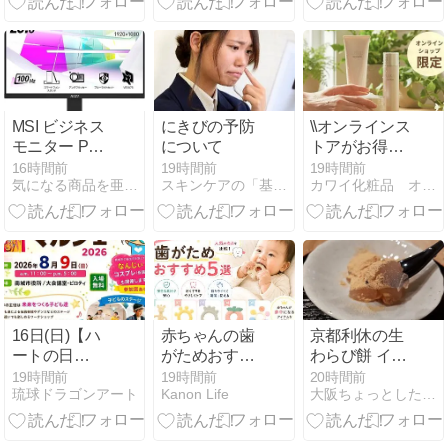
バワのヘリタ
ンスカンダラ
マに宿泊
MSI ビジネス
にきびの予防
\\オンラインス
モニター PRO
について
トアがお得！
MP2412 23.8
12.000円以上
16時間前
19時間前
19時間前
気になる商品を亜紀とジィジィが独自評価
スキンケアの「基本のき」
カワイ化粧品 オフィシャルブログ
インチ
のご購入でク
ーポンプレゼ
ント//
16日(日)【ハ
赤ちゃんの歯
京都利休の生
ートの日
がためおすす
わらび餅 イオ
SDGsマルシ
め5選｜歯ぐ
ン藤井寺ショ
19時間前
19時間前
20時間前
琉球ドラゴンアート
Kanon Life
大阪ちょっとした広報部
ェ2026】 天城
ずり対策に人
ッピングセン
流湯治法 体験
気の商品を比
ター店
会
較！