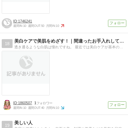
1746241
週間IN:
10
週間OUT:
50
月間IN:
10
美白ケアで美肌をめざす！｜間違ったお手入れしていませんか？
18
透き通るような白肌は憧れですね。 最近では美白ケアが基本のお手入れとして化粧品も豊富です。 自分にあうコスメをみつけ、毎日楽しみながらお手入れを行いましょう。
1860507
1
週間IN:
10
週間OUT:
40
月間IN:
10
美しい人
19