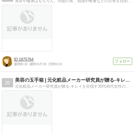
美容や健康はもちろん、内面の美、知識や教養などの共有を目的としたブログです。
1875764
週間IN:
10
週間OUT:
30
月間IN:
10
美容の玉手箱 | 元化粧品メーカー研究員が贈る-キレイ…
20
元化粧品メーカー研究員が贈る-キレイを目指す30代40代女性のための美容ノート-