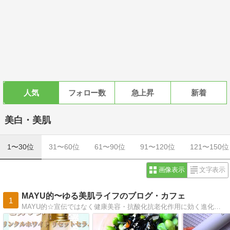
人気
フォロー数
急上昇
新着
美白・美肌
1〜30位
31〜60位
61〜90位
91〜120位
121〜150位
画像表示
文字表示
MAYU的〜ゆる美肌ライフのブログ・カフェ
1
MAYU的☆宣伝ではなく健康美容・抗酸化抗老化作用に効く進化する食材！高栄養価新野菜＆機能性コスメ満載！