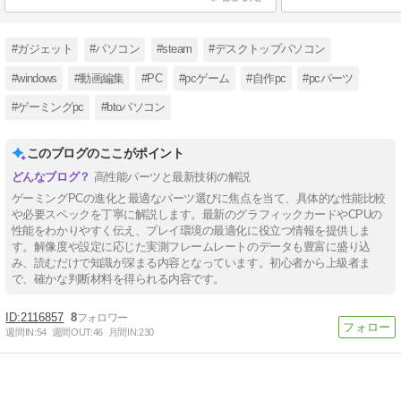
#ガジェット
#パソコン
#steam
#デスクトップパソコン
#windows
#動画編集
#PC
#pcゲーム
#自作pc
#pcパーツ
#ゲーミングpc
#btoパソコン
このブログのここがポイント
高性能パーツと最新技術の解説
ゲーミングPCの進化と最適なパーツ選びに焦点を当て、具体的な性能比較
や必要スペックを丁寧に解説します。最新のグラフィックカードやCPUの
性能をわかりやすく伝え、プレイ環境の最適化に役立つ情報を提供しま
す。解像度や設定に応じた実測フレームレートのデータも豊富に盛り込
み、読むだけで知識が深まる内容となっています。初心者から上級者ま
で、確かな判断材料を得られる内容です。
2116857
8
週間IN:
54
週間OUT:
46
月間IN:
230