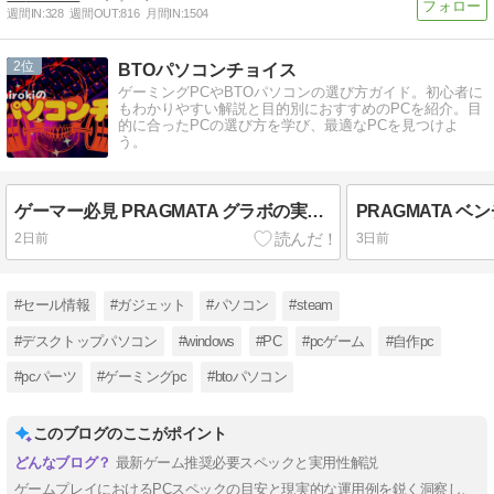
週間IN:
328
週間OUT:
816
月間IN:
1504
2
BTOパソコンチョイス
ゲーミングPCやBTOパソコンの選び方ガイド。初心者に
もわかりやすい解説と目的別におすすめのPCを紹介。目
的に合ったPCの選び方を学び、最適なPCを見つけよ
う。
ゲーマー必見 PRAGMATA グラボの実力を検証
2日前
3日前
#セール情報
#ガジェット
#パソコン
#steam
#デスクトップパソコン
#windows
#PC
#pcゲーム
#自作pc
#pcパーツ
#ゲーミングpc
#btoパソコン
このブログのここがポイント
最新ゲーム推奨必要スペックと実用性解説
ゲームプレイにおけるPCスペックの目安と現実的な運用例を鋭く洞察し、