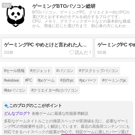
8
ゲーミングBTOパソコン総研
BTOパソコン、ゲーミングPC、クリエイター向けPCの
選び方とおすすめのモデルを紹介するブログです。
CPU、メモリ、グラフィックボードなどの基本的な構成
から、用途に応じた選び方まで、初心者の方にもわかり
やすく解説しています。
ゲーミングPC やめとけと言われた人が成功した理由
2日前
5日前
#セール情報
#ガジェット
#パソコン
#デスクトップパソコン
#windows
#PC
#pcゲーム
#自作pc
#pcパーツ
#ゲーミングpc
#btoパソコン
#クリエイター向けパソコン
このブログのここがポイント
各種ゲームに最適な性能基準解説
多彩なゲームタイトルごとの推奨スペックや実測値を元に、必要なゲーミ
ングPCの性能要件を詳しく解説しています。最近の高負荷コンテンツにも
対応できるハイスペックの提案が中心で、特定ゲームに適したパーツ選び