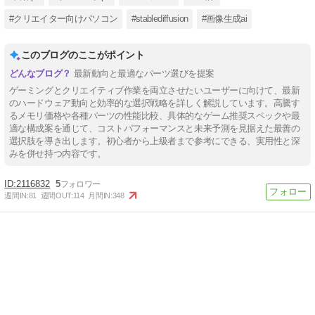
#クリエイター向けパソコン
#stablediffusion
#画像生成ai
このブログのここがポイント
最新動向と最適なパーツ選びを提案
ゲーミングとクリエイティブ作業を両立させたいユーザーに向けて、最新
のハードウェア動向と効率的な選択戦略を詳しく解説しています。高騰す
るメモリ価格や各種パーツの性能比較、具体的なゲーム推奨スペックや最
適な構成案を通じて、コストパフォーマンスと未来予測を見据えた最善の
選択肢を導き出します。初心者から上級者まで参考にできる、実用性と深
みを併せ持つ内容です。
2116832
5
週間IN:
81
週間OUT:
114
月間IN:
348