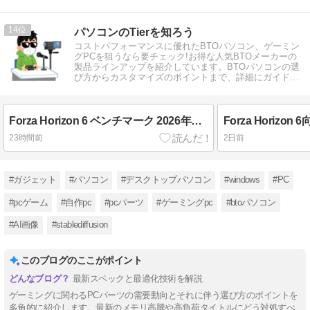
14
パソコンのTierを知ろう
コストパフォーマンスに優れたBTOパソコン、ゲーミン
グPCを狙うなら要チェック!お得な人気BTOメーカーの
製品ラインアップを紹介しています。BTOパソコンの選
び方からカスタマイズのポイントまで、詳細にガイドし
ます。
Forza Horizon 6 ベンチマーク 2026年版おすすめ構成
23時間前
2日前
#ガジェット
#パソコン
#デスクトップパソコン
#windows
#PC
#pcゲーム
#自作pc
#pcパーツ
#ゲーミングpc
#btoパソコン
#AI画像
#stablediffusion
このブログのここがポイント
最新スペックと最適化技術を解説
ゲーミングに関わるPCパーツの需要動向とそれに伴う選び方のポイントを
多角的に紹介します。最新のメモリ高騰や高負荷タイトルにどう対処すべ