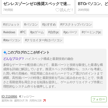
ゼンレスゾーンゼロ推奨スペックで迷ったら見るべき構成ガイド
BTOパソコン、
7時間前
26時間前
#ガジェット
#パソコン
#おすすめ
#デスクトップパソコン
#windows
#PC
#pcゲーム
#自作pc
#pcパーツ
#ゲーミングpc
#btoパソコン
#クリエイター向けパソコン
このブログのここがポイント
ハイスペック構成と最新技術の融合
多様なゲーマーや配信者に向けて、最新パーツと技術を駆使した最適な構
成例を詳細に解説しています。推奨スペックの理解から、コスパを考慮し
た買い時の見極め、特定用途に合わせたハードウェア選びのポイントまで
網羅。高性能パーツの特徴と最新技術を巧みに組み合わせることで、快適
さと長期使用を両立させる知識を提供し、ゲームやクリエイティブ作業に
理想的なシステム作りを後押しします。
2116866
4
週間IN:
56
週間OUT:
78
月間IN:
228