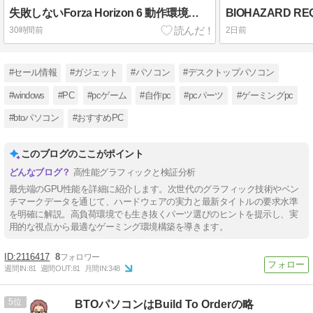
失敗しないForza Horizon 6 動作環境の見極め方
30時間前
2日前
#セール情報
#ガジェット
#パソコン
#デスクトップパソコン
#windows
#PC
#pcゲーム
#自作pc
#pcパーツ
#ゲーミングpc
#btoパソコン
#おすすめPC
このブログのここがポイント
高性能グラフィックと検証分析
最先端のGPU性能を詳細に紹介します。次世代のグラフィック技術やベン
チマークデータを通じて、ハードウェアの実力と最新タイトルの要求水準
を明確に解説。高負荷環境でも生き抜くパーツ選びのヒントを提示し、実
用的な視点から最適なゲーミング環境構築を導きます。
2116417
8
週間IN:
81
週間OUT:
81
月間IN:
348
5
BTOパソコンはBuild To Orderの略