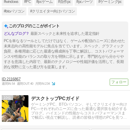
#windows
#PC
#pcゲーム
#自作pc
#pcパーツ
#ゲーミングpc
#btoパソコン
#クリエイター向けパソコン
このブログのここがポイント
最新スペックと未来性を追求した選定指針
PCを単なるツールとしてだけではなく、ゲームや配信のニーズに合わせた
未来志向の高性能モデルに焦点を当てています。スペック、グラフィック
負荷、各種用途に応じた最適な構成例を丁寧に解説し、コストパフォーマ
ンスや性能のバランスの取り方を明快に示します。専門的ながら分かりや
すさを意識した内容で、最新のテクノロジーや性能評価を活用して、長期
的な視野に立った選び方を提案します。
2116867
週間IN:
54
週間OUT:
40
月間IN:
234
10
デスクトップPCガイド
ゲーミングPC、BTOパソコン、そしてクリエイター向け
PC―それぞれのニーズに合った最適な選択肢を紹介する
ブログ。ハイエンドの性能からコストパフォーマンスま
で幅広い視点で解説し、読者の皆様が理想のPCを見つけ
るお手伝いをします。