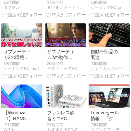
を積み上げる
本格的に作り
い時のおすす
16時間前
17時間前
18時間前
タブクル
まいまいオーディオ Blog - オーディオ ＆ PCパーツ
ゲーミングPC.jp
3D物理パズル
始めました
め構成 2026年
ゲーム『フル
ーツマウンテ
ン』などiOS
アプリ値下げ
中 2026/08/09
サブノーティ
サブノーティ
自動車部品の
カ2の環境に
カ2の動作環
調達
合わせたPC選
境 自作PCで
19時間前
20時間前
20時間前
ゲーミングPC Tier1
デスクトップPCガイド
ちゃこみんコバヤシのなんわか元気ブログ
びで後悔しな
揃えるべき構
い方法
成とは？
【Windows
ファンレス静
Lenovoセール
11】RAM8GB
音ミニPC
情報 – 「クー
でも快適に動
LN100W-
ルに動くAI
21時間前
22時間前
23時間前
WPTeq
おすすめPC市場
ウインタブ − モバイルWindowsの情報サイト
作するのを目
8/256-W11Pro
PCフェア」が