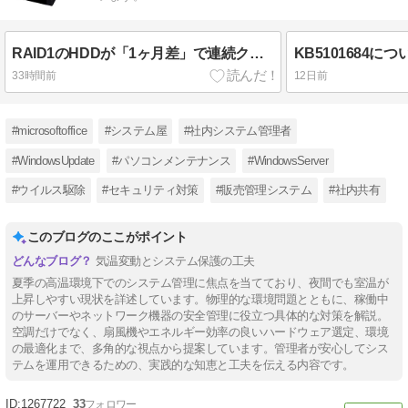
RAID1のHDDが「1ヶ月差」で連続クラッシュ 2.5インチ15K高回転モデルの寿命がシビア
KB5101684
33時間前
12日前
#microsoftoffice
#システム屋
#社内システム管理者
#WindowsUpdate
#パソコンメンテナンス
#WindowsServer
#ウイルス駆除
#セキュリティ対策
#販売管理システム
#社内共有
このブログのここがポイント
気温変動とシステム保護の工夫
夏季の高温環境下でのシステム管理に焦点を当てており、夜間でも室温が
上昇しやすい現状を詳述しています。物理的な環境問題とともに、稼働中
のサーバーやネットワーク機器の安全管理に役立つ具体的な対策を解説。
空調だけでなく、扇風機やエネルギー効率の良いハードウェア選定、環境
の最適化まで、多角的な視点から提案しています。管理者が安心してシス
テムを運用できるための、実践的な知恵と工夫を伝える内容です。
1267722
33