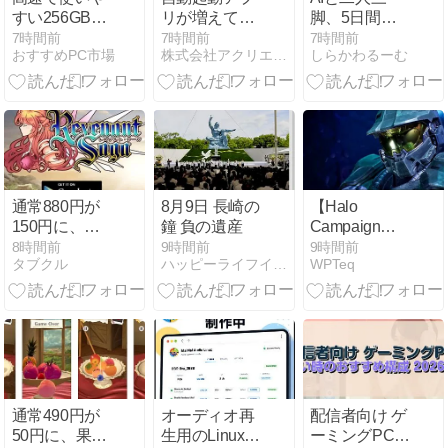
すい256GB内
リが増えてい
脚、5日間で
蔵NVMe SSD
く理由｜
10機能。個人
7時間前
7時間前
7時間前
おすすめPC市場
株式会社アクリエ AQlier
しらかわるーむ
おすすめ
Windows の静
開発アプリ
かな“裏側の仕
「くまモビ」
組み”を整理！
怒涛のアップ
デート記録
通常880円が
8月9日 長崎の
【Halo
150円に、ケ
鐘 負の遺産
Campaign
ムコの王道
Evolved】
8時間前
9時間前
9時間前
タブクル
ハッピーライフイン沖縄
WPTeq
RPG『レヴナ
Xbox携帯ハー
ントサーガ』
ドでもプレイ
などAndroidア
可能。
プリ値下げセ
ール
2026/08/09
通常490円が
オーディオ再
配信者向け ゲ
50円に、果物
生用のLinuxを
ーミングPC買