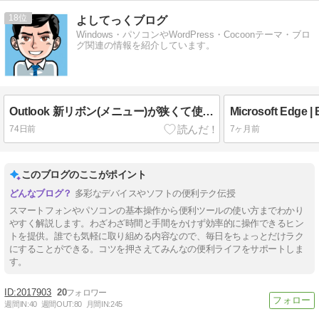
18
よしてっくブログ
Windows・パソコンやWordPress・Cocoonテーマ・ブロ
グ関連の情報を紹介しています。
Outlook 新リボン(メニュー)が狭くて使いにくい｜広いクラシックリボンに戻す方法
74日前
7ヶ月前
このブログのここがポイント
多彩なデバイスやソフトの便利テク伝授
スマートフォンやパソコンの基本操作から便利ツールの使い方までわかり
やすく解説します。わざわざ時間と手間をかけず効率的に操作できるヒン
トを提供。誰でも気軽に取り組める内容なので、毎日をちょっとだけラク
にすることができる。コツを押さえてみんなの便利ライフをサポートしま
す。
2017903
20
週間IN:
40
週間OUT:
80
月間IN:
245