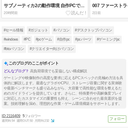
サブノーティカ2の動作環境 自作PCで揃えるべき構成とは？
20時間前
2日前
#セール情報
#ガジェット
#パソコン
#デスクトップパソコン
#windows
#PC
#pcゲーム
#自作pc
#pcパーツ
#ゲーミングpc
#btoパソコン
#クリエイター向けパソコン
このブログのここがポイント
高負荷環境でも妥協しない構成解説
ゲーミングや映像制作の高度な要求に応えるPCスペックの見極め方法を具
体的に解説します。最適なグラボやCPU、ストレージ容量に関する実体験
や最新ベンチマークも盛り込みながら、大容量で高性能な環境を整えるた
めのガイドラインを提供しています。さらに、特殊要件や高解像度プレイ
に対応したカスタマイズの重要性も抑え、シーンに合わせた最良選択を提
案。技術理解を深め、理想的な作業・ゲーム環境構築をサポートします。
2116409
5
週間IN:
54
週間OUT:
50
月間IN:
232