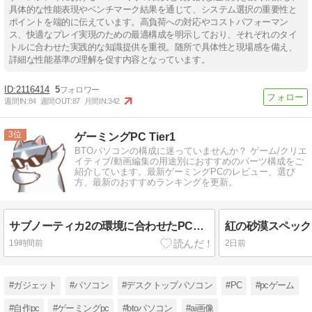
具体的な性能表現やベンチマーク結果を通じて、システム選択の重要性と
ポイントを端的に伝えています。高負荷への対応やコストパフォーマン
ス、快適なプレイ実現のための最適構成を明示しており、それぞれのタイ
トルに合わせた実践的な知識提供を重視。随所で具体性と現場感を備え、
詳細な性能基準の理解を促す内容となっています。
2116414
5
週間IN:
84
週間OUT:
87
月間IN:
342
3
ゲーミングPC Tier1
BTOパソコンの構成に迷っていませんか？ ゲーム/クリエ
イティブ/動画編集の用途別におすすめのパーツ構成をご
紹介しています。最新ゲーミングPCのレビュー、選び
方、最新のおすすめランキングを更新。
サブノーティカ2の環境に合わせたPC選びで後悔しない方法
19時間前
2日前
#ガジェット
#パソコン
#デスクトップパソコン
#PC
#pcゲーム
#自作pc
#ゲーミングpc
#btoパソコン
#ai画像