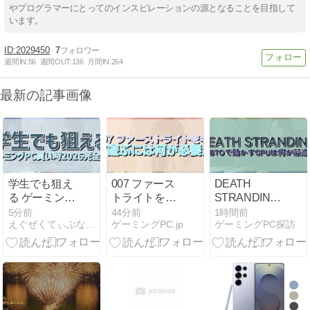
やプログラマーにとってのインスピレーションの源となることを目指して
います。
2029450
7
週間IN:
56
週間OUT:
136
月間IN:
264
最新の記事画像
学生でも狙え
007 ファース
DEATH
る ゲーミング
トライトを4K
STRANDING
PC買い時
で遊ぶには何
2をBTOで動
5分前
44分前
1時間前
えぐぜくてぃぶなPC
ゲーミングPC.jp
ゲーミングPC探訪
2026完全版
が必要か
かすGPUは何
が最適か