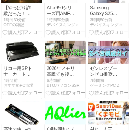
【やっぱり詐
AT-x950シリ
Samsung
欺だった！】
ーズ用AMFア
Galaxy S25
「琵琶湖三市
プリケーショ
Ultra 512GB AI
1時間30分前
1時間50分前
3時間50分前
OFFの雑記
デバイスキング.com
デバイスキング.com
同時花火」開
ンプロキシー
搭載SIMフリ
催中止を発表
5年版の魅力
ースマホ
リコー用SPト
2026年メモリ
ゼンレスゾー
ナーカートリ
高騰でも後悔
ンゼロ推奨ス
ッジ6100H大
しない ゲーミ
ペックで迷っ
4時間前
6時間前
7時間前
おすすめPC市場
BTOパソコンSSR
ゲーミングPC Z
容量リサイク
ングPCスペッ
たら見るべき
ルトナーの魅
クの見極め方
構成ガイド
力
高速で使いや
自動起動アプ
AIと二人三