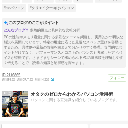
#btoパソコン
#クリエイター向けパソコン
このブログのここがポイント
多角的視点と具体的な比較分析
PCの性能やメモリ容量に関する多彩なテーマを網羅し、実用的かつ明快な
解説を展開しています。特定の用途に応じた最適なスペック選びを容易に
するため、具体例や最新の情報を踏まえて分かりやすく整理。専門的なポ
イントだけでなく、パフォーマンスとコストのバランスも考慮したアドバ
イスが特徴です。さまざまなシーンで求められるPCの選択肢を理解しやす
く伝えることで、読者の知識と納得感を深めます。
2116865
週間IN:
52
週間OUT:
72
月間IN:
226
16
オタクのゼロからわかるパソコン活用術
パソコンに関する豆知識を紹介しているブログです。