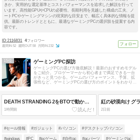
きか、実用的な選定基準とコストパフォーマンスを追求した解説を行って
います。高性能GPUやCPUの必要性、長期利用を見越した構成の工夫、ノ
ートPCやゲーミングマシンの現実的な目安まで、幅広く具体的な情報を提
供。最新のトレンドとともに、最適なゲーミングPCの選択肢を提案する内
容です。
2116831
4
週間IN:
52
週間OUT:
58
月間IN:
232
15
ゲーミングPC探訪
ゲーミングPCの選び方徹底解説！最新のおすすめモデル
をご紹介。プロゲーマーから初心者まで満足できる一台
がきっと見つかる。ゲームのパフォーマンス、予算、拡
張性など、ゲーミングPCの選び方のポイントをわかりや
すく解説。
DEATH STRANDING 2をBTOで動かすGPUは何が最適か
紅の砂漠向け グラ
1時間前
2日前
#セール情報
#ガジェット
#パソコン
#デスクトップパソコン
#windows
#PC
#pcゲーム
#自作pc
#pcパーツ
#ゲーミングpc