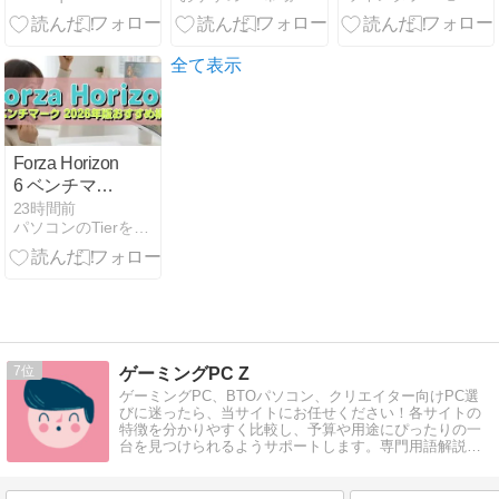
標に改善へ。
の魅力
スタート、
ThinkPad
E14/E16や
全て表示
IdeaPad注目
モデルがお買
い得に
Forza Horizon
6 ベンチマー
ク 2026年版お
23時間前
パソコンのTierを知ろう
すすめ構成
7
ゲーミングPC Z
ゲーミングPC、BTOパソコン、クリエイター向けPC選
びに迷ったら、当サイトにお任せください！各サイトの
特徴を分かりやすく比較し、予算や用途にぴったりの一
台を見つけられるようサポートします。専門用語解説付
きで、初心者の方でも安心です。