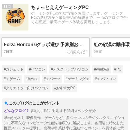
11
ちょっとええゲーミングPC
ゲーミングPCの旬な情報をお届けします。ゲーミング
PCの選び方から最新技術の解説まで、一つのブログで全
てを網羅。最高のゲーム体験を実現しましょう。
Forza Horizon 6グラボ選び 予算別おすすめはどれ？
7日前
9日前
#ガジェット
#パソコン
#デスクトップパソコン
#windows
#PC
#pcゲーム
#自作pc
#pcパーツ
#ゲーミングpc
#btoパソコン
#クリエイター向けパソコン
#おすすめPC
このブログのここがポイント
多彩な用途に対応する詳細スペック紹介
動画から3D、映像制作、ゲームなど、多ジャンルのデジタルクリエイショ
ンに不可欠なコンピュータ性能を徹底的に解説します。各用途に特化した
推奨スペックを提示し、負荷や作業効率に直結するポイントを具体的に示