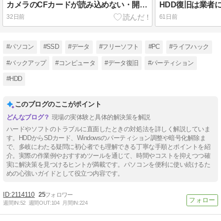
カメラのCFカードが読み込めない・開けない時のデータ復旧ガイド
32日前
61日前
#パソコン
#SSD
#データ
#フリーソフト
#PC
#ライフハック
#バックアップ
#コンピュータ
#データ復旧
#パーティション
#HDD
このブログのここがポイント
現場の実体験と具体的解決策を解説
ハードやソフトのトラブルに直面したときの対処法を詳しく解説していま
す。HDDからSDカード、Windowsのパーティション調整や暗号化解除ま
で、多岐にわたる疑問に初心者でも理解できる丁寧な手順とポイントを紹
介。実際の作業例やおすすめツールを通じて、時間やコストを抑えつつ確
実に解決策を見つけるヒントが満載です。パソコンを便利に使い続けるた
めの心強いガイドとして役立つ内容です。
2114110
25
週間IN:
52
週間OUT:
104
月間IN:
224