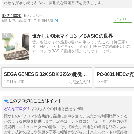
わせを探索し続ける方へ、実用的な選定基準を提供します。
2116829
5
週間IN:
78
週間OUT:
117
月間IN:
348
6
懐かしい8bitマイコン／BASICの世界
昔、各社がその機能の違いを争っていたころ（御三家８
８、FM-7、Ｘ１やMSX、TMS9918チップの画面PC）の
マイコンやBASIC言語を懐かしむサイトです。
SEGA GENESIS 32X SDK 32Xの開発ツール
PC-8001 NEC
1年11ヶ月前
48日前
このブログのここがポイント
多彩な古今の技術と熱意を伝達
懐かしのパソコンや古典的な言語に焦点を当て、あたかも時間旅行をする
かのような体験を提供します。記事は、レトロコンピューターの魅力や開
発資料、エミュレーターの情報、そして新たな技術との連携を巧みに扱い
ます。技術の歴史や課題を丁寧に紐解きながら、未来志向のレトロ愛好者