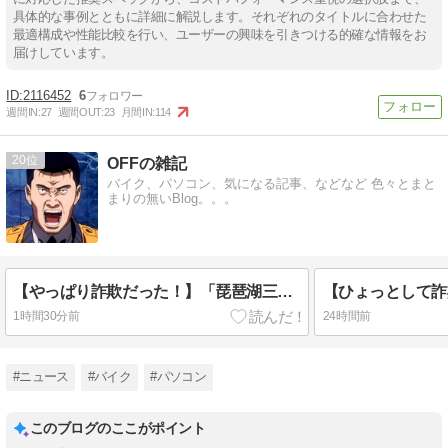
具体的な事例とともに詳細に解説します。それぞれのタイトルに合わせた
最適構成や性能比較を行い、ユーザーの興味を引きつける的確な情報をお
届けしています。
2116452
6
週間IN:
27
週間OUT:
23
月間IN:
114
20
OFFの雑記
バイク、パソコン、気になる記事、などなど 色々とまと
まりの無いBlog。。。
【やっぱり詐欺だった！】「琵琶湖三市同時花火」開催中止を発表
1時間30分前
24時間前
#ニュース
#バイク
#パソコン
このブログのここがポイント