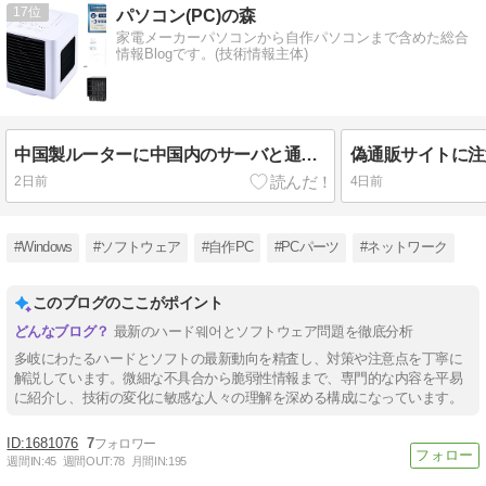
17
パソコン(PC)の森
家電メーカーパソコンから自作パソコンまで含めた総合
情報Blogです。(技術情報主体)
中国製ルーターに中国内のサーバと通信するマルウェアが仕込まれる
偽通販サイトに注
2日前
4日前
#Windows
#ソフトウェア
#自作PC
#PCパーツ
#ネットワーク
このブログのここがポイント
最新のハード웨어とソフトウェア問題を徹底分析
多岐にわたるハードとソフトの最新動向を精査し、対策や注意点を丁寧に
解説しています。微細な不具合から脆弱性情報まで、専門的な内容を平易
に紹介し、技術の変化に敏感な人々の理解を深める構成になっています。
1681076
7
週間IN:
45
週間OUT:
78
月間IN:
195