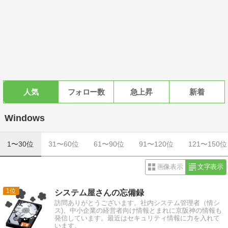
人気
フォロー数
急上昇
新着
Windows
1〜30位
31〜60位
61〜90位
91〜120位
121〜150位
画像表示
文字表示
1
システム屋さんの忘備録
訪問ありがとうございます。社内システム管理者（情シ
ス)、中小企業の経営者向け情報とまれに京阪神の情報も
発信しています。最近はセキュリティ情報に力を入れて
います。