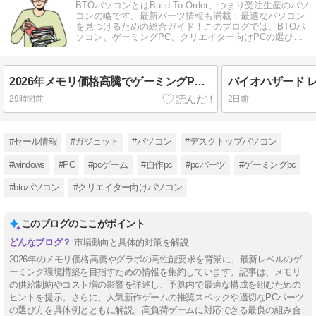
BTOパソコンとはBuild To Order、つまり受注生産のパソ
コンの略です。最新パーツ情報も満載！最適なパソコン
を見つけるための総合ガイド！このブログでは、BTOパ
ソコン、ゲーミングPC、クリエイター向けPCの選び方
を徹底解説します。
2026年メモリ価格高騰でゲーミングPCのBTOは本当にお得？
29時間前
2日前
#セール情報
#ガジェット
#パソコン
#デスクトップパソコン
#windows
#PC
#pcゲーム
#自作pc
#pcパーツ
#ゲーミングpc
#btoパソコン
#クリエイター向けパソコン
このブログのここがポイント
市場動向と具体的対策を解説
2026年のメモリ価格高騰やグラボの高性能要求を背景に、最新レベルのゲ
ーミング環境構築を目指すための情報を集約しています。記事は、メモリ
の供給制約やコスト増の影響を詳述し、予算内で最適な構成を組むための
ヒントを提示。さらに、人気新作ゲームの推奨スペックや適切なPCパーツ
の選び方を具体例とともに解説。高負荷ゲームに対応できる最良の組み合