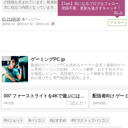
の情報も含まれています。将来的な高解像度や高フレームレートを目指す
【Tips】気になるブログをフォロー。

方に役立つ内容となっています。
登録不要。更新を逃さずキャッチ！
閉じる
2116630
6
週間IN:
56
週間OUT:
40
月間IN:
228
9
ゲーミングPC.jp
最強のゲーミングPCを求めるゲーマー必見！最新のゲー
ム専用パソコンの比較、スペック解析、おすすめモデル
を徹底レビュー。高性能なゲーミング体験を実現するた
めの選び方と専門知識を提供します。
007 ファーストライトを4Kで遊ぶには何が必要か
44分前
18時間前
#ガジェット
#パソコン
#おすすめ
#デスクトップパソコン