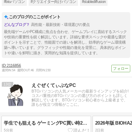
#btoパソコン
#クリエイター向けパソコン
#stablediffusion
このブログのここがポイント
高性能・最新技術・環境選びの要点
最先端ゲームやPC構成に焦点を合わせ、ゲームプレイに直結するスペック
や技術の重要性を鋭く解説しています。詳細な要求スペックや最適な選択
ポイントを示すことで、性能面での迷いを解消し、効率的なゲーム環境構
築へ導いています。グラフィックや性能の進化を背景に、具体的なポイン
トや違いを鮮明に描き、実用的な知識を提供しています。
2116856
週間IN:
54
週間OUT:
46
月間IN:
230
13
えぐぜくてぃぶなPC
BTOパソコンの人気メーカーの最新ラインアップを紹介!
コスパ重視のBTOパソコンの選び方のポイントも詳しく
解説しています。BTOパソコン初心者から上級者まで、
誰もが役立つ情報がここに。
学生でも狙える ゲーミングPC買い時2026完全版
5分前
2日前