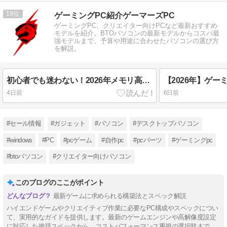
19
ゲーミングPC紹介ゲーマーズPC
ゲーミングPC、クリエイター向けPCなど最新おすすめ
モデルを紹介。BTOパソコンの最新モデルからコスパ最
強モデルまで、予算や用途に合わせたパソコンの選び方
を解説。
初心者でも迷わない！2026年メモリ高騰期の ゲーミングPC入門
4日前
6日前
#セール情報
#ガジェット
#パソコン
#デスクトップパソコン
#windows
#PC
#pcゲーム
#自作pc
#pcパーツ
#ゲーミングpc
#btoパソコン
#クリエイター向けパソコン
このブログのここがポイント
最新ゲームに求められる構築法とスペック解説
ハイエンドゲームやクリエイティブ作業に必要なPC構成やスペックについ
て、実用的なガイドを提供します。最新のゲームエンジンや高解像度設定
に対応した推奨スペックから、コストパフォーマンス重視の選択肢まで、