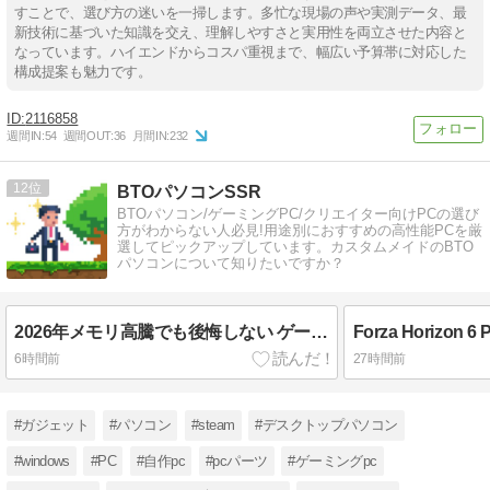
すことで、選び方の迷いを一掃します。多忙な現場の声や実測データ、最
新技術に基づいた知識を交え、理解しやすさと実用性を両立させた内容と
なっています。ハイエンドからコスパ重視まで、幅広い予算帯に対応した
構成提案も魅力です。
2116858
週間IN:
54
週間OUT:
36
月間IN:
232
12
BTOパソコンSSR
BTOパソコン/ゲーミングPC/クリエイター向けPCの選び
方がわからない人必見!用途別におすすめの高性能PCを厳
選してピックアップしています。カスタムメイドのBTO
パソコンについて知りたいですか？
2026年メモリ高騰でも後悔しない ゲーミングPCスペックの見極め方
6時間前
27時間前
#ガジェット
#パソコン
#steam
#デスクトップパソコン
#windows
#PC
#自作pc
#pcパーツ
#ゲーミングpc