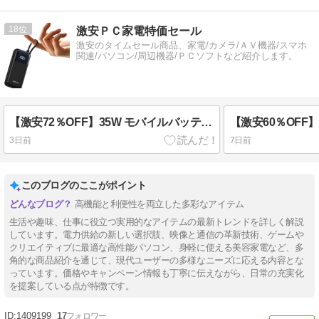
18
激安ＰＣ家電特価セール
激安のタイムセール商品、家電/カメラ/ＡＶ機器/スマホ
関連/パソコン/周辺機器/ＰＣソフトなど紹介します。
【激安72％OFF】35W モバイルバッテリー 10,000mAh ケーブル内蔵 タイプC 実質999円(税込)
3日前
7日前
このブログのここがポイント
高機能と利便性を両立した多彩なアイテム
生活や趣味、仕事に役立つ実用的なアイテムの最新トレンドを詳しく解説
しています。電力供給の新しい選択肢、映像と通信の革新技術、ゲームや
クリエイティブに最適な高性能パソコン、身軽に使える美容家電など、多
角的な商品紹介を通じて、現代ユーザーの多様なニーズに応える内容とな
っています。価格やキャンペーン情報も丁寧に伝えながら、日常の充実化
を提案している点が特徴です。
1409199
17