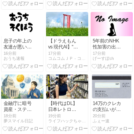
なくなったけ
発覚wwww
ど何かあった
のか？「やっ
てる人いる
よ、タイミン
グ的に
RUST・あら
息子の年上の
【ドラえもん
5年前のNHK
なみ・パワプ
友達が悪い子
vs 現代AI】“の
性加害の出演
ロがメインだ
になっていた
び太を守る
者は「今も普
16分前
17分前
17分前
ったし」
おうち速報
コムコムＪＰ - コムコムJP
げーすぽch
AI”は実現した
通の顔して芸
のか？保護AI
能活動して
とドラえもん
る」ネット
の倫理構造を
「受信料を取
比較する
るくらいなら
詳細を伝え
よ」
金融庁に暗号
【時代はDL】
14万のクレカ
資産・ステー
日本レトロゲ
の支払いがあ
ブルコイン課
ーム協会「優
るのに給料13
18分前
19分前
20分前
夢スマイル日記
ライフハックちゃんねる弐式
ふぇー速
が誕生
しく磨いてい
万しかなくて
たのにCDソフ
詰んでる
トが割れてし