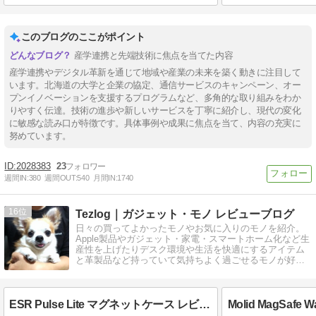
このブログのここがポイント
産学連携と先端技術に焦点を当てた内容
産学連携やデジタル革新を通じて地域や産業の未来を築く動きに注目して
います。北海道の大学と企業の協定、通信サービスのキャンペーン、オー
プンイノベーションを支援するプログラムなど、多角的な取り組みをわか
りやすく伝達。技術の進歩や新しいサービスを丁寧に紹介し、現代の変化
に敏感な読み口が特徴です。具体事例や成果に焦点を当て、内容の充実に
努めています。
2028383
23
週間IN:
380
週間OUT:
540
月間IN:
1740
16
Tezlog｜ガジェット・モノ レビューブログ
日々の買ってよかったモノやお気に入りのモノを紹介。
Apple製品やガジェット・家電・スマートホーム化など生
産性を上げたりデスク環境や生活を快適にするアイテム
と革製品など持っていて気持ちよく過ごせるモノが好
き。レビューのご依頼募集中。
ESR Pulse Lite マグネットケース レビュー。ロック機能搭載。細かな魅力詰まって2000円台 AirPods Pro 3 ケース。