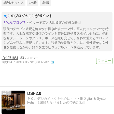
#疑似セックス
#水着
#制服
このブログのここがポイント
セクシー衣装と大胆披露の多彩な表現
現代のグラビア表現を鮮やかに描き出すテーマ性に富んだコンテンツが特
徴です。大胆な衣装や身体のラインを存分に魅せるスタイルを軸に、多彩
なセクシーシーンやダンス、ポーズを織り交ぜて、身体の魅力とエロティ
シズムを巧みに表現しています。視覚的な刺激とともに、個性豊かな女性
像を提案しながら、輝きを放つビジュアルシーンを追及しています。
1971881
83
週間IN:
457
週間OUT:
2742
月間IN:
2091
11
DSF2.0
ＰＣ、デジカメネタを中心に・・・旧Digital & System
Fetishは閉鎖となりましたので再起動!!