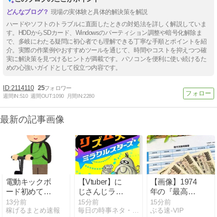
現場の実体験と具体的解決策を解説
ハードやソフトのトラブルに直面したときの対処法を詳しく解説していま
す。HDDからSDカード、Windowsのパーティション調整や暗号化解除ま
で、多岐にわたる疑問に初心者でも理解できる丁寧な手順とポイントを紹
介。実際の作業例やおすすめツールを通じて、時間やコストを抑えつつ確
実に解決策を見つけるヒントが満載です。パソコンを便利に使い続けるた
めの心強いガイドとして役立つ内容です。
2114110
25
週間IN:
510
週間OUT:
1090
月間IN:
2280
最新の記事画像
電動キックボ
【Vtuber】に
【画像】1974
ード初めて乗
じさんじライ
年の『最高税
ったんだけど
バーがリズム
率』、マジで
13分前
15分前
15分前
稼げるまとめ速報
毎日の時事ネタ・ニュース
ぶる速-VIP
天国の配信し
エグいことが