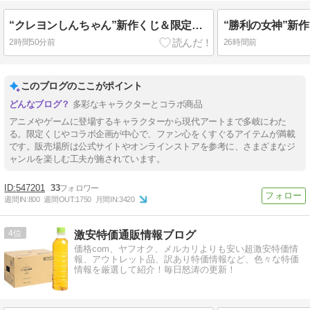
“クレヨンしんちゃん”新作くじ＆限定グッズほか!!【販売開始!】「一番くじ クレヨンしんちゃん 夏のバケーションだゾ」
2時間50分前
26時間前
このブログのここがポイント
多彩なキャラクターとコラボ商品
アニメやゲームに登場するキャラクターから現代アートまで多岐にわた
る。限定くじやコラボ企画が中心で、ファン心をくすぐるアイテムが満載
です。販売場所は公式サイトやオンラインストアを参考に、さまざまなジ
ャンルを楽しむ工夫が施されています。
547201
33
週間IN:
800
週間OUT:
1750
月間IN:
3420
4
激安特価通販情報ブログ
価格com、ヤフオク、メルカリよりも安い超激安特価情
報、アウトレット品、訳あり特価情報など、色々な特価
情報を厳選して紹介！毎日怒涛の更新！