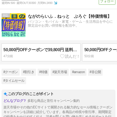
週間IN:
500
週間OUT:
30300
月間IN:
2490
8
ながのらいふ．ねっと ぶろぐ【特価情報】
パソコン・モバイル・家電・ゲーム・生活用品を中心に
限定品やお買い得情報を配信中。
50,000円OFFクーポンで39,800円 送料無料 楽天市場 【デュアルエッジ＆180°フラット】水拭き掃除機 コードレス Dreame H12 Dual FlexReach 吸引水拭き両用 自動洗浄 温風乾燥 髪の毛絡まない 家具下 フローリング 掃除機 ドリーミー 2026.08.11まで
47分前
53分前
#クーポン
#割引き
#特価
#楽天市場
#amazon
#非公開
#タイムセール
このブログのここがポイント
多彩な商品と割引キャンペーン集約
楽天市場やその他のECサイトで展開される魅力的なセール情報とクーポン
キャンペーンを詳細に紹介しています。各商品の特長や割引率、期間限定
の特典をわかりやすく伝え、読者が賢くお買い物を楽しめるサポートを行