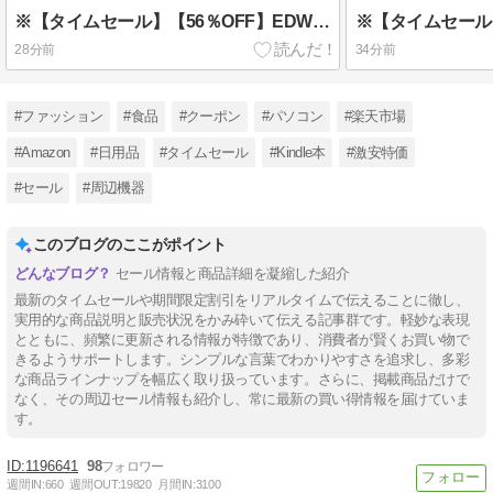
※【タイムセール】【56％OFF】EDWIN(エドウィン) メンズ メンズスポーツサンダルサンダル 28.0㎝ 2071円！
28分前
34分前
#ファッション
#食品
#クーポン
#パソコン
#楽天市場
#Amazon
#日用品
#タイムセール
#Kindle本
#激安特価
#セール
#周辺機器
このブログのここがポイント
セール情報と商品詳細を凝縮した紹介
最新のタイムセールや期間限定割引をリアルタイムで伝えることに徹し、
実用的な商品説明と販売状況をかみ砕いて伝える記事群です。軽妙な表現
とともに、頻繁に更新される情報が特徴であり、消費者が賢くお買い物で
きるようサポートします。シンプルな言葉でわかりやすさを追求し、多彩
な商品ラインナップを幅広く取り扱っています。さらに、掲載商品だけで
なく、その周辺セール情報も紹介し、常に最新の買い得情報を届けていま
す。
1196641
98
週間IN:
660
週間OUT:
19820
月間IN:
3100