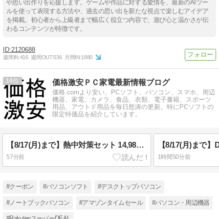
や思い出作りを応援します。ゲームや作品に対する愛情を、最新のAIツー
ルを使って表現する方法や、過去の思い出を新たな視点で楽しむアイデア
を掲載。初心者から上級者まで幅広く役立つ内容で、遊び心と温かさが伝
わるコンテンツが特徴です。
2120688
週間IN:
416
週間OUT:
536
月間IN:
1880
14
価格激安ＰＣ家電最新情報ブログ
価格.comより安い、PCソフト、パソコン、スマホ、周辺
機器、家電、カメラ、食品、衣類、電子書籍、スポーツ
用品、アウトド用品を毎日怒涛の更新。特にPCソフトの
限定特価品を紹介しています。
【8/17(月)まで】熱中対策セット 14,980円(税込)
57分前
1時間50分前
#クーポン
#パソコンソフト
#デスクトップパソコン
#ノートブックパソコン
#アマゾンタイムセール
#パソコン・周辺機器
#RakutenスーパーDEAL