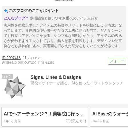
#レンタルトランク
このブログのここがポイント
多機能性と使いやすさ重視のアイテム紹介
実用性を徹底追求したアイテムの特徴やメリットを明快に伝える構成とな
っています。具体的な使い勝手や配置の工夫に焦点を当て、どんなシーン
でも役立つアドバイスを提供。シンプルな説明ながらも、アイテムの秀逸
さが伝わるよう工夫されており、購入意欲を刺激します。デザインや配置
例なども具体的に述べ、実用面を押さえた紹介をしているのが特徴です。
2097418
11
週間IN:
310
週間OUT:
200
月間IN:
1280
22
Signs, Lines & Designs
現役デザイナーが語る、AIを使ったイラストやレタッチ
AIでヘアーチェンジ？！美容院に行った気分に～髪型シミュレーションの機能を使ってみた結果・・・
1年1ヶ月前
1年2ヶ月前