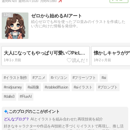
週間IN:
420
週間OUT:
1020
月間IN:
1890
13
ゼロから始めるAIアート
絵心ゼロでもAIを使ったプロ並みのイラストを作成した
い方に向けた情報を発信中。
大人になってもやっぱり可愛い♡PicLumenで作る私のキティちゃん
1年1ヶ月前
1年2ヶ月前
#イラスト制作
#アニメ
#パソコン
#フリーソフト
#ai
#midjourney
#ai画像
#stablediffusion
#aiイラスト
#プロンプト
#dalle3
#FluxAI
このブログのここがポイント
AIとイラストを組み合わせた再現技術を紹介
好きなキャラクターや作品をAI技術と手づくりイラストで再現し、推し活