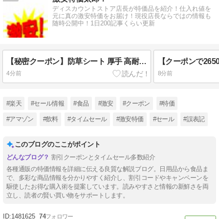
ディスカウントストア店長が特価品を紹介！仕入れ値を
元に真の激安特価をお届け！現役店長ならではの情報も
随時公開中！1日200記事くらい更新
【秘密クーポン】防草シート 厚手 高耐久 1×10M 916円！
4分前
8分前
#楽天
#セール情報
#食品
#激安
#クーポン
#特価
#アマゾン
#飲料
#タイムセール
#激安特価
#セール
#誤表記
このブログのここがポイント
割引クーポンとタイムセール多数紹介
各種通販の特価情報を詳細に伝える良質な解説ブログ。日用品から食品ま
で、多彩な商品情報を分かりやすく紹介し、割引コードやキャンペーンを
駆使したお得な購入術を提案しています。読みやすさと情報の新鮮さを両
立し、読者の賢い買い物をサポートします。
1481625
74