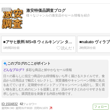
17
激安特価品調査ブログ
様々なジャンルの激安品やセール情報を紹介
■アサヒ飲料 MS+B ウィルキンソン タンサン ラベルレスボトル 500ml×24本 [炭酸水] 1,718円
1時間20分前
2時間20分前
このブログのここがポイント
多彩な商品と鮮やかなセール情報
日々の暮らしに役立つ商品やお得情報をいち早く届けるスタイルです。食
品から日用品まで幅広くセレクトし、実質価格やキャンペーン情報に焦点
をあてています。定期便やポイントアップキャンペーンも紹介し、賢く買
い物を楽しむためのヒントを提案します。読みやすさとわかりやすさを追
求しながら、購買意欲を刺激する内容が特徴です。
1504832
42
週間IN:
340
週間OUT:
9020
月間IN:
1670