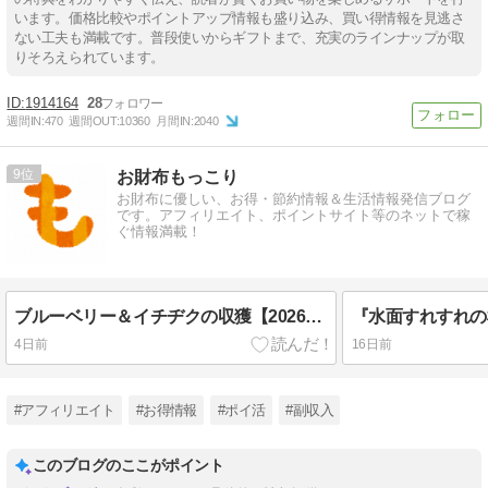
います。価格比較やポイントアップ情報も盛り込み、買い得情報を見逃さ
ない工夫も満載です。普段使いからギフトまで、充実のラインナップが取
りそろえられています。
1914164
28
週間IN:
470
週間OUT:
10360
月間IN:
2040
9
お財布もっこり
お財布に優しい、お得・節約情報＆生活情報発信ブログ
です。アフィリエイト、ポイントサイト等のネットで稼
ぐ情報満載！
ブルーベリー＆イチヂクの収獲【2026・夏】
4日前
16日前
#アフィリエイト
#お得情報
#ポイ活
#副収入
このブログのここがポイント