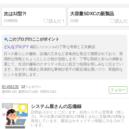
次は32型?!
大容量SDXCの新製品
22時間前
2日前
このブログのここがポイント
幅広いジャンルの丁寧な考察と工夫解説
日々の暮らしや趣味、設備の工夫など多角的な視点で展開されており、実
用的な情報とちょっとした小技が交錯します。丁寧な取材と自らの体験を
通じて、生活や趣味のクオリティ向上に役立つ知識を惜しみなく伝えてい
ます。見やすい構成と具体的な事例が若干の親近感を誘いつつ、実践的な
ヒントを提供します。
456135
12
週間IN:
420
週間OUT:
1400
月間IN:
1910
12
システム屋さんの忘備録
訪問ありがとうございます。社内システム管理者（情シ
ス)、中小企業の経営者向け情報とまれに京阪神の情報も
発信しています。最近はセキュリティ情報に力を入れて
います。