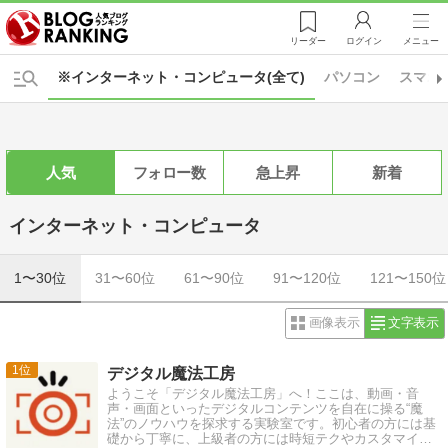
リーダー
ログイン
メニュー
※インターネット・コンピュータ(全て)
パソコン
スマホ
人気
フォロー数
急上昇
新着
インターネット・コンピュータ
1〜30位
31〜60位
61〜90位
91〜120位
121〜150位
画像表示
文字表示
1
デジタル魔法工房
ようこそ「デジタル魔法工房」へ！ここは、動画・音
声・画面といったデジタルコンテンツを自在に操る“魔
法”のノウハウを探求する実験室です。初心者の方には基
礎から丁寧に、上級者の方には時短テクやカスタマイズ