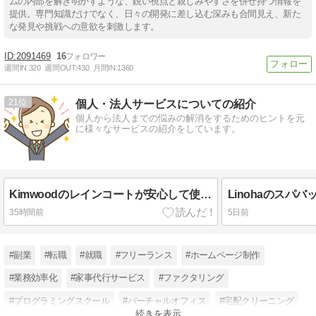
ムの内部を解き明かすような、鋭い視点と親しみやすさを併せ持つ情報を
提供。専門知識だけでなく、日々の開発に差し込む深みも合間見え、新た
な発見や挑戦への意欲を刺激します。
2091469
16
週間IN:
320
週間OUT:
430
月間IN:
1360
21
個人・法人サービスについての紹介
個人から法人までの悩みの解消をするためのヒントを元
に様々なサービスの紹介をしています。
Kimwoodのレインコートが安心して使うことができる理由について解説します
35時間前
5日前
#副業
#転職
#就職
#フリーランス
#ホームページ制作
#業務効率化
#家事代行サービス
#ファクタリング
#プログラミングスクール
#バーチャルオフィス
#宅配クリーニング
続きを表示