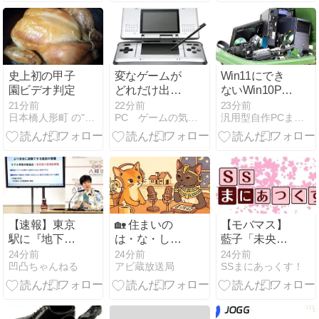
まった」 ディ
スクがあれば
一生遊べるお
じさん逝く
史上初の甲子
変なゲームが
Win11にでき
園ビデオ判定
どれだけ出る
ないWin10PC
かがそのゲー
ってさ
21分前
22分前
23分前
日本橋人形町 の"ラ・コンセルジュ"日記
PC ゲームの気になるもの
汎用型自作PCまとめ
ム機の価値だ
よな
【速報】東京
🏡 住まいの
【モバマス】
駅に『地下シ
は・な・し｜
藍子「未央ち
ェルター』整
奈良で見つけ
ゃんのお家
24分前
24分前
24分前
凹凸ちゃんねる
アビ蔵放送局
SSまにあっくす！
備を正式表明
る古民家のヒ
に」茜「突撃
ミツ
です！！！」
未央「待っ
て！？」