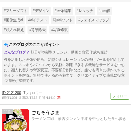
#フリーソフト
#デザイン
#画像編集
#レタッチ
#ai画像
#画像生成ai
#aiイラスト
#無料ソフト
#フェイススワップ
#顔入れ替え
#背景除去
#写真修復
このブログのここがポイント
顔分析や髪型チェンジ、動画＆背景作成も完結
AIを活用した画像や動画、髪型シミュレーションの便利ツールを紹介して
います。スマホやパソコンから気軽に利用できる多機能なサービスを中心
に、顔入れ替えや背景変更、不要部分削除など、誰でも簡単に操作できる
ポイントを解説。無料で使えるのも魅力で、クリエイティブな表現に役立
つ情報が満載です。
2121200
7
週間IN:
306
週間OUT:
372
月間IN:
1410
23
ごちそうさま
ラーメン二郎、蒙古タンメン中本を中心とした食べ歩き