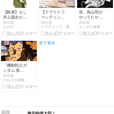
【酷暑】もし
【クラウドフ
昔、鳥山明が
井上陽水が
ァンディン
やってたやつ
「少年時代」
グ】スマホの
のドラゴンの
25分前
25分前
25分前
えのげ
ウラチェック〔裏チェック〕
カンダタ速報
を令和に作詞
背面に貼るだ
名前わかるや
してたらこう
けの高品質ミ
ついる？
なるｗｗｗ
ラー「MUSE
Mirror」がクラ
全て表示
ウドファンデ
ィング開始
『機動戦士ガ
ンダム 第
08MS小隊』
25分前
けおけお速報
サンダースは
頼れる男
7
激安特価太郎！