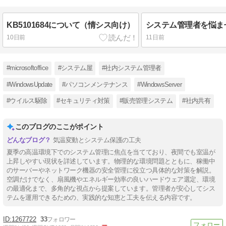
KB5101684について（情シス向け）
10日前
11日前
#microsoftoffice
#システム屋
#社内システム管理者
#WindowsUpdate
#パソコンメンテナンス
#WindowsServer
#ウイルス駆除
#セキュリティ対策
#販売管理システム
#社内共有
このブログのここがポイント
気温変動とシステム保護の工夫
夏季の高温環境下でのシステム管理に焦点を当てており、夜間でも室温が
上昇しやすい現状を詳述しています。物理的な環境問題とともに、稼働中
のサーバーやネットワーク機器の安全管理に役立つ具体的な対策を解説。
空調だけでなく、扇風機やエネルギー効率の良いハードウェア選定、環境
の最適化まで、多角的な視点から提案しています。管理者が安心してシス
テムを運用できるための、実践的な知恵と工夫を伝える内容です。
1267722
33