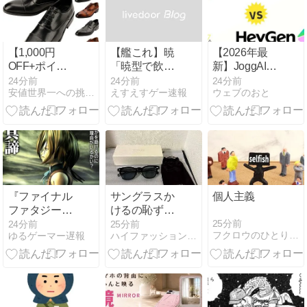
【1,000円
【艦これ】暁
【2026年最
OFF+ポイン
「暁型で飲み
新】JoggAIと
ト9倍キャン
会するわ
HeyGenの違
24分前
24分前
24分前
安値世界一への挑戦 【激安超特価】
えすえすゲー速報
ウェブのおと
ペーン！】メ
よ！」【安価
いを徹底比較!
ンズ 革靴 スト
あり】
おすすめはど
レートチップ
っち?
ビジネスシュ
ーズが4,950円
（実質4,505
円）送料無料
- 安値世界一
『ファイナル
サングラスか
個人主義
への挑戦
ファタジー
けるの恥ずか
9』とかいう
しいと思って
25分前
24分前
25分前
フクロウのひとりごと
ゆるゲーマー遅報
ハイファッションちゃんねる
とんでもない
たけど、日差
名作
し強すぎてサ
ングラスかけ
始めたわ