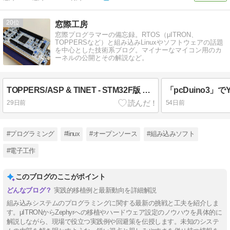
20
窓際工房
窓際プログラマーの備忘録。RTOS（μITRON、
TOPPERSなど）と組み込みLinuxやソフトウェアの話題
を中心とした技術系ブログ。マイナーなマイコン用のカ
ーネルの公開とその解説など。
TOPPERS/ASP & TINET - STM32F版 その１
「pcDuino3」でYo
29日前
54日前
#プログラミング
#linux
#オープンソース
#組み込みソフト
#電子工作
このブログのここがポイント
実践的移植例と最新動向を詳細解説
組み込みシステムのプログラミングに関する最新の挑戦と工夫を紹介しま
す。μITRONからZephyrへの移植やハードウェア設定のノウハウを具体的に
解説しながら、現場で役立つ実践例や回避策を伝授します。未知のシステ