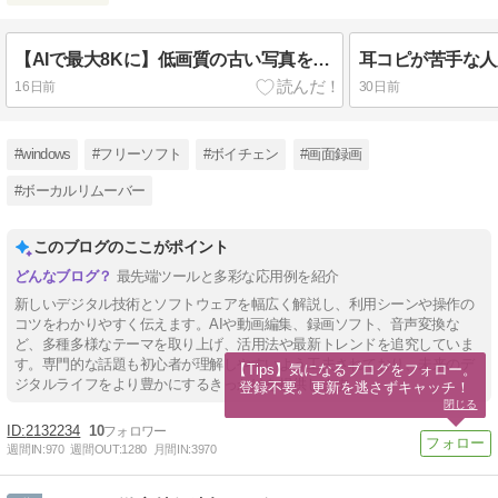
術まで、実践的なガイドを発信しています。
【AIで最大8Kに】低画質の古い写真を高画質に変換する方法
16日前
30日前
#windows
#フリーソフト
#ボイチェン
#画面録画
#ボーカルリムーバー
このブログのここがポイント
最先端ツールと多彩な応用例を紹介
新しいデジタル技術とソフトウェアを幅広く解説し、利用シーンや操作の
コツをわかりやすく伝えます。AIや動画編集、録画ソフト、音声変換な
ど、多種多様なテーマを取り上げ、活用法や最新トレンドを追究していま
す。専門的な話題も初心者が理解しやすいよう工夫されており、未来のデ
【Tips】気になるブログをフォロー。

ジタルライフをより豊かにするきっかけを提供します。
登録不要。更新を逃さずキャッチ！
閉じる
2132234
10
週間IN:
970
週間OUT:
1280
月間IN:
3970