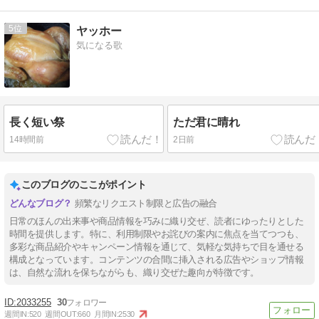
5
ヤッホー
気になる歌
長く短い祭
ただ君に晴れ
14時間前
2日前
このブログのここがポイント
頻繁なリクエスト制限と広告の融合
日常のほんの出来事や商品情報を巧みに織り交ぜ、読者にゆったりとした
時間を提供します。特に、利用制限やお詫びの案内に焦点を当てつつも、
多彩な商品紹介やキャンペーン情報を通じて、気軽な気持ちで目を通せる
構成となっています。コンテンツの合間に挿入される広告やショップ情報
は、自然な流れを保ちながらも、織り交ぜた趣向が特徴です。
2033255
30
週間IN:
520
週間OUT:
660
月間IN:
2530