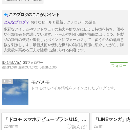
このブログのここがポイント
お得なセールと最新テクノロジーの融合
多彩なアイテムやソフトウェアの魅力を鮮やかに伝える特徴を持ち、価格
や付加価値を強調しています。セールや割引期間を前面に出しつつ、各製
品の独自の機能や進化したポイントにフォーカスして、多くの人の購買意
欲を刺激します。最新技術や便利な機能の詳細を簡潔に紹介しながら、購
入意欲を高める工夫が随所に感じられる内容です。
1487757
29
週間IN:
390
週間OUT:
5720
月間IN:
1800
15
モバメモ
ドコモのモバイル情報をメインとしたブログです。
「ドコモ スマホデビュープラン U15」と「ドコモ 親子割」の提供を8月7日から開始
22時間前
2日前