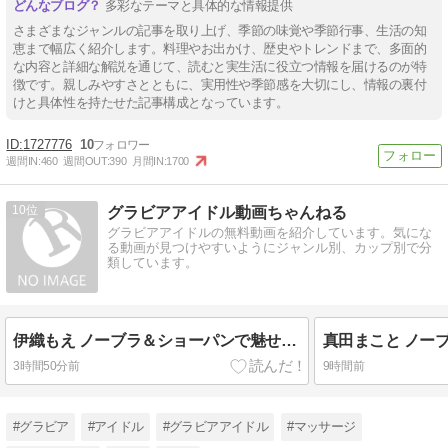
多彩なテーマと具体的な情報提供
さまざまなジャンルの記事を取り上げ、季節の味覚や季節行事、生活の知
恵まで幅広く紹介します。料理やお出かけ、歴史やトレンドまで、多面的
な内容と詳細な解説を通じて、読むと実生活に役立つ情報を届けるのが特
徴です。親しみやすさとともに、実用性や季節感を大切にし、情報の裏付
けと具体性を持たせた記事構成となっています。
1727776
10
週間IN:
460
週間OUT:
390
月間IN:
1700
10
グラビアアイドル動画ちゃんねる
グラビアアイドルの無料動画を紹介しています。気にな
る動画が見つけやすいようにジャンル別、カップ別で分
類しています。
伊織もえ ノーブラ＆ショーパンで魅せる極上のチラリズム
3時間50分前
9時間前
#グラビア
#アイドル
#グラビアアイドル
#マッサージ