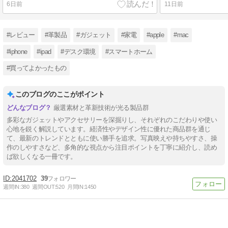
6日前
11日前
#レビュー
#革製品
#ガジェット
#家電
#apple
#mac
#iphone
#ipad
#デスク環境
#スマートホーム
#買ってよかったもの
このブログのここがポイント
厳選素材と革新技術が光る製品群
多彩なガジェットやアクセサリーを深掘りし、それぞれのこだわりや使い
心地を鋭く解説しています。経済性やデザイン性に優れた商品群を通じ
て、最新のトレンドとともに使い勝手を追求。写真映えや持ちやすさ、操
作のしやすさなど、多角的な視点から注目ポイントを丁寧に紹介し、読め
ば欲しくなる一冊です。
2041702
39
週間IN:
380
週間OUT:
520
月間IN:
1450