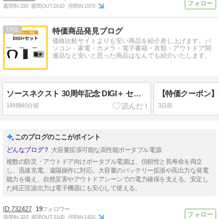
週間IN:
330
週間OUT:
2610
月間IN:
1570
19
特価商品発見ブログ
価格比較サイトよりも安い商品を紹介差し上げます。パ
ソコン・家電・カメラ・電子書籍・衣類・アウトドア関
連品など安いと思った商品はなんでも紹介いたします。
ソースネクスト 30周年記念 DIGI＋ セット
1時間40分前
3日前
このブログのここがポイント
大容量拡張可能な高性能ポータブル電源
複数の防災・アウトドア向けポータブル電源は、信頼性と長寿命を両立
し、迅速充電、遠隔操作に対応。大容量のバッテリー拡張や高出力な発電
能力を備え、自然災害やアウトドアシーンでの電力確保を支える。安定し
た純正弦波出力は電子機器にも安心して使える。
732427
19
週間IN:
320
週間OUT:
3100
月間IN:
1420