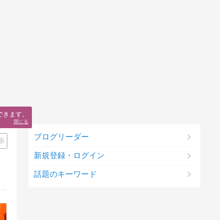
できます。
閉じる
ブログリーダー
示
新規登録・ログイン
話題のキーワード
うわっ、私のゴールド低すぎ！？アナタはプレイ時間の割りに貧弱な装備に身を包み歯を食いしばってプレイしてません？プロが優しくアドバイス。スマホ完全対応