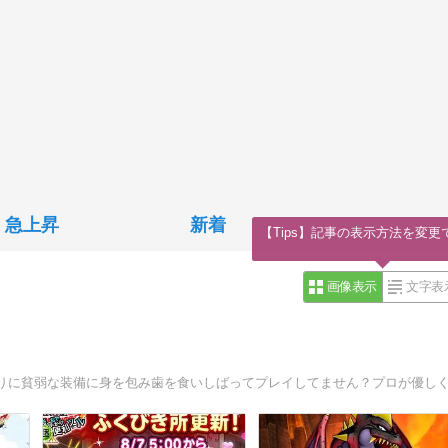
急上昇
新着
【Tips】記事の表示方法を変更
画像表示
文字表