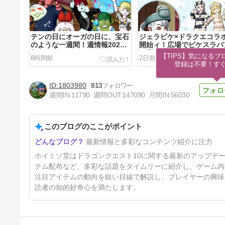
テンの日にオーガの日に、宝石
ジェラピケ×ドラクエコラ
のような一週間！週情報2026
開始ィ！広場でピケスラバ
年8/9～
の配布もあるぞ
【TIPS】気になるブ
8時間前
2日前
登録は不要！す
1803980
813
週間IN:
11790
週間OUT:
147090
月間IN:
56030
このブログのここがポイント
安西先生のプチ情報コーナー！
最新情報と多彩なコンテンツ紹介に注力
８月のイベントも全力で楽しむ
ぞ
7日前
ホイミソ堂はドラゴンクエスト10に関する最新のアップデ
テム配布など、多彩な話題をタイムリーに紹介し、ゲーム内
注目アイテムの動向を鋭い目線で解説し、プレイヤーの興味
読者の知的好奇心を満たします。