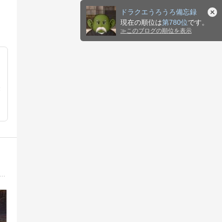
ドラクエうろうろ備忘録
現在の順位は
第780位
です。
≫
このブログの順位を表示
表
・ソロサポ攻略メイン。常闇3種と聖守護者もソロサポでクリア済。現在は、コンシューマー色々とドラクエ10日記やってます！是非きてね！