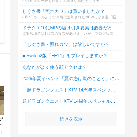
中長期展望発表を終えての率直な感想をどうぞ
しぐさ書「照れカワ」は買いましたか？
8月7日ツールふくびき所に追加されたNEWしぐさ書「照れカワ」
ドラクエ10にMPの駆け引き要素は必要だと思いますか？
提案広場では127票の投票がありましたが、ブログ読者のみなさんの本音も知りたいと思い、アンケートを作りました！
「しぐさ書・照れカワ」は欲しいですか？
■ Switch2版『FF14』をプレイしますか？
あなたがよく使う顔アクセは？
2026年夏イベント「夏の恋は嵐のごとく」に行きましたか？
「超ドラゴンクエストXTV 14周年スペシャル」地震による延期について
超ドラゴンクエストXTV 14周年スペシャルを見ましたか？
続きを表示
が