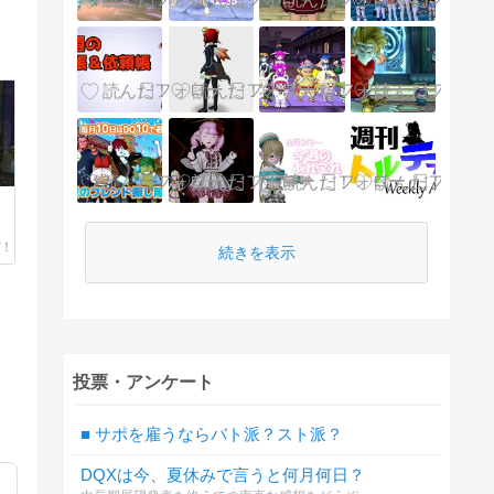
続きを表示
投票・アンケート
■ サポを雇うならバト派？スト派？
DQXは今、夏休みで言うと何月何日？