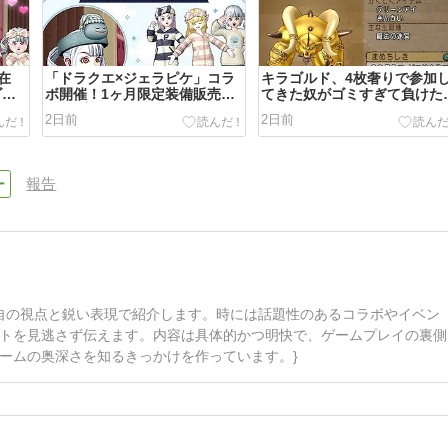
在
「ドラクエ×ジェラピケ」コラ
キラゴルド、4枚奢りで参加
ゴー
ボ開催！1ヶ月限定装備販売＆
てきた奴がゴミすぎて負けた
無料プレゼント（9月3日
誰も身代わり入れてないし…
2日前
2日前
（木）10:59まで）
250万損した…ほんと最悪だ
わ…
報告
自の視点と鋭い表現で紹介します。時には話題性のあるコラボやイベン
トを見逃さず伝えます。内容は具体的かつ明快で、ゲームプレイの裏側
ームの奥深さを知るきっかけを作っています。}