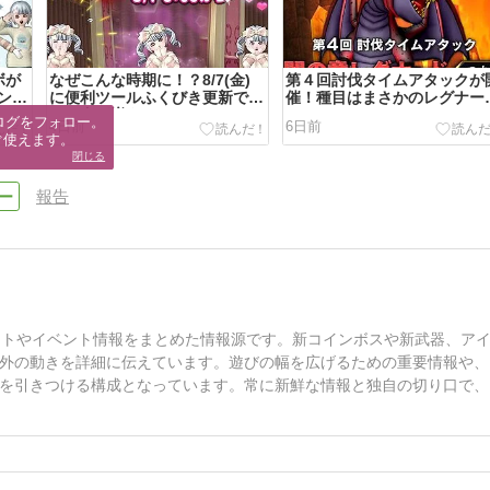
ボが
なぜこんな時期に！？8/7(金)
第４回討伐タイムアタックが
ンド
に便利ツールふくびき更新でし
催！種目はまさかのレグナー
ぐさ書が増えるぞ
５やぞ
ログをフォロー。

4日前
6日前
ぐ使えます。
閉じる
報告
ートやイベント情報をまとめた情報源です。新コインボスや新武器、ア
外の動きを詳細に伝えています。遊びの幅を広げるための重要情報や、
を引きつける構成となっています。常に新鮮な情報と独自の切り口で、