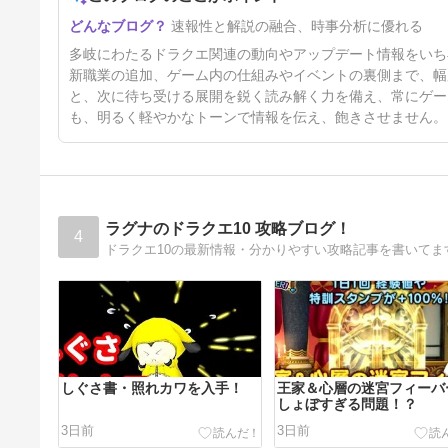
速報性と解説の融合、時事分析に優れる
多岐にわたるドラクエ関連の動向やアップデート情報をいち
新職業の追加、ゲーム内の仕組みやイベントの裏側まで、幅
と、次に待ち受ける展開を鋭く読み解く力を備え、常にゲー
も、明るく軽やかなトーンで情報を伝え、飽きさせません。
ラグナのドラクエ10 攻略ブログ！
4
ドラクエ10の最新情報・分かりやすい攻略記事を書いてま
しぐさ書・照れカワを入手！
王家＆心層の迷宮フィーバ
しょぼすぎる問題！？
3日前
3日前