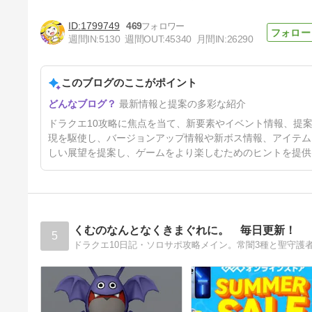
1799749
469
週間IN:
5130
週間OUT:
45340
月間IN:
26290
このブログのここがポイント
これからの『ドラゴンクエスト
最新情報と提案の多彩な紹介
Xオンライン』中長期展望！最
新情報まとめ！【超ドラゴンク
7日前
ドラクエ10攻略に焦点を当て、新要素やイベント情報、提
エストXTV 14周年スペシャ
ル】
現を駆使し、バージョンアップ情報や新ボス情報、アイテム
しい展望を提案し、ゲームをより楽しむためのヒントを提供
くむのなんとなくきまぐれに。 毎日更新！
5