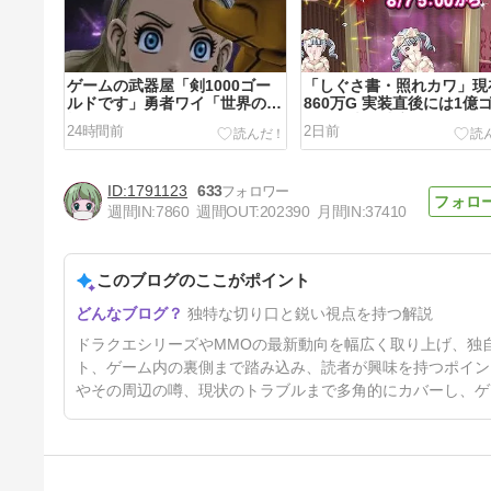
ゲームの武器屋「剣1000ゴー
「しぐさ書・照れカワ」現
ルドです」勇者ワイ「世界の危
860万G 実装直後には1億
機なんやけど」
ルドで売買成立したらしい
24時間前
2日前
1791123
633
週間IN:
7860
週間OUT:
202390
月間IN:
37410
このブログのここがポイント
ドラえもんの作中に“ドラテ
独特な切り口と鋭い視点を持つ解説
ン”が登場してしまう
3日前
ドラクエシリーズやMMOの最新動向を幅広く取り上げ、独
ト、ゲーム内の裏側まで踏み込み、読者が興味を持つポイン
やその周辺の噂、現状のトラブルまで多角的にカバーし、ゲ