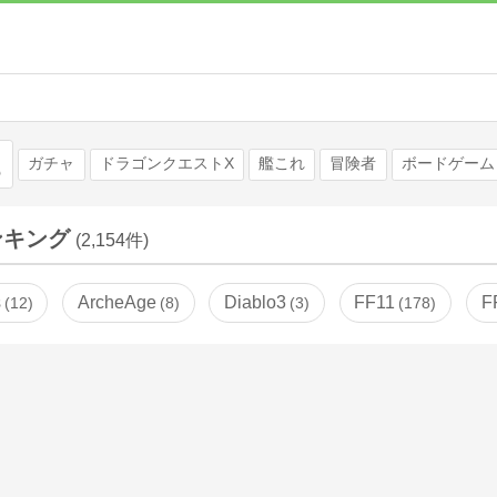
検索
ガチャ
ドラゴンクエストX
艦これ
冒険者
ボードゲーム
ンキング
(2,154件)
s
ArcheAge
Diablo3
FF11
F
12
8
3
178