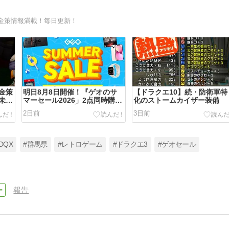
金策情報満載！毎日更新！
金策
明日8月8日開催！『ゲオのサ
【ドラクエ10】続・防衛軍特
未錬
マーセール2026」2点同時購入
化のストームカイザー装備
ける
で500円引き！注目はswitch版
2日前
3日前
「ドラクエⅠ＆Ⅱ」3,480円！
DQX
#群馬県
#レトロゲーム
#ドラクエ3
#ゲオセール
報告