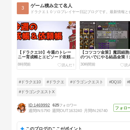
ゲーム積み立て名人
3
ドラクエ１０ソロプレイヤー日記ブログです。最新情報と
【ドラクエ10】今週のトレー
【コツコツ金策】魔因細胞
ニー育成帳とエピソード依頼帳
のついでにやる結晶金策！
（2026年8月9日）
金の結晶装備に初級錬金つ
8時間前
30時間前
作業で+５０万G
#ドラクエ10
#ドラクエ
#ドラゴンクエスト
#DQ10
#
#ドラゴンクエストX
1469992
625
【ドラクエ10】「海賊王の首
週間IN:
5790
週間OUT:
163240
月間IN:
26740
飾り」通常ドロップ理論値完成
に１億G以上かかる模様！！今
3日前
はとりあえずいい通ドロ腕が欲
しい！
このブログのここがポイント