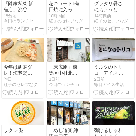
「陳家私菜 新
超キュート♪有
グッタリ暑さ
宿店」渋谷区
田焼に入った
にちょうどい
代々木：初め
スパイスしっ
い♪ハムたっぷ
18分前
10時間前
14時間前
今日のランチ in 西新宿
紅子のセレブなグルメ日記
紅子のセレブなグルメ日記
て違う激辛メ
かりな焼きカ
りのサラダラ
ニューにトラ
レー＠有田テ
ンチ＠ＣＥＮ
イ
ラス
ＴＲＥ
今年は胡麻ダ
「末広庵」練
ミルクのトリ
レ！海老蟹入
馬区中村北：
コ｜アイス レ
りが嬉しい豪
2回目の訪問
ビュー｜毎日
昨日
2日前
2日前
紅子のセレブなグルメ日記
今日のランチ in 西新宿
毎日アイス生活｜アイスクリーム・レビューブログ
華冷やし中華
で今度こそ目
アイス生活
@中国上海料
指していたも
理 東苑
のを
サクレ 梨
「めし道楽 練
弾けるしゅわ