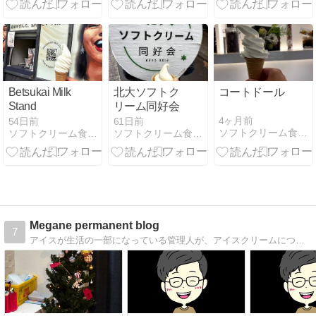
【土用の丑の
【土用の丑の
【土用の丑の
日】
日】
日】
Betsukai Milk
北大ソフトク
コートドール
Stand
リーム同好会
4ヶ月前
54日前
61日前
ソフトクリーム食べ歩き！
ソフトクリーム食べ歩き！
ソフトクリーム食べ歩き！
Megane permanent blog
7
アイスが生活の一部になっている管理人が、アイスクリームについての記事を中心に書いています。