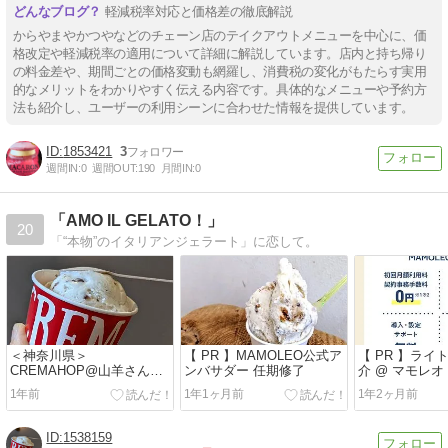
軽減税率対応と価格差の徹底解説
からやまやかつやなどのチェーン店のテイクアウトメニューを中心に、価
格改定や軽減税率の適用について詳細に解説しています。店内と持ち帰り
の料金差や、期間ごとの価格変動も網羅し、消費税の変化がもたらす実用
的なメリットをわかりやすく伝える内容です。具体的なメニューや予約方
法も紹介し、ユーザーの利用シーンに合わせた情報を提供しています。
1853421
3
週間IN:
0
週間OUT:
190
月間IN:
0
「AMO IL GELATO！」
20
「“本物”のイタリアンジェラート」に恋して。
＜神奈川県＞
【 PR 】MAMOLEO公式ア
【 PR 】ライ
CREMAHOP@山羊さんチ
ンバサダー 任期修了
介 @ マモレオ
ーズ
1年前
1年1ヶ月前
1年2ヶ月前
1538159