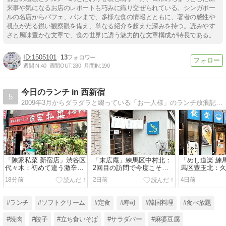
来事や気になるお店のレポートも巧みに織り交ぜられている。シンガポー
ルの名店からパフェ、パンまで、多様な食の情報とともに、著者の感性や
視点が光る鋭い観察眼を備え、単なる紹介を超えた深みを持つ。読みやす
さと風味豊かな文章で、食の世界に誘う魅力的な文章構成が特長である。
1505101
13
週間IN:
40
週間OUT:
280
月間IN:
190
今日のランチ in 西新宿
5
2009年3月からダラダラと綴っている「お一人様」のランチ放浪記。タイトルは「西新宿」を謳っていますが2016年5月にオフィスを移転したことをきっかけに今は行き当たりばったりのランチ放浪者。でもタイトルは大人の事情により同じままで継続中。
「陳家私菜 新宿店」渋谷区
「末広庵」練馬区中村北：
「めし道楽 練
代々木：初めて違う激辛メ
2回目の訪問で今度こそ目
馬区豊玉北：
ニューにトライ
指していたものを
定食
18分前
2日前
4日前
#ランチ
#ソフトクリーム
#定食
#寿司
#韓国料理
#食べ放題
#焼肉
#餃子
#立ち食いそば
#サラダバー
#麻婆豆腐