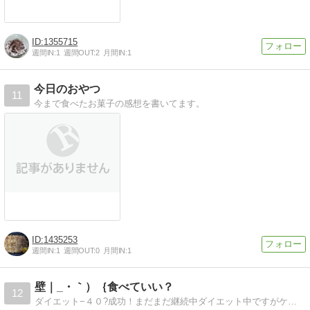
1355715
週間IN:
1
週間OUT:
2
月間IN:
1
今日のおやつ
11
今まで食べたお菓子の感想を書いてます。
1435253
週間IN:
1
週間OUT:
0
月間IN:
1
壁｜_・｀）｛食べていい？
12
ダイエット−４０?成功！まだまだ継続中ダイエット中ですがケーキバイキング、食べ歩きもしています