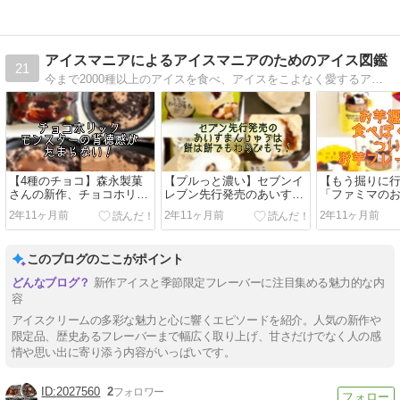
アイスマニアによるアイスマニアのためのアイス図鑑
21
今まで2000種以上のアイスを食べ、アイスをこよなく愛するアイスマニアによる、アイス図鑑♪懐かしのアイスに出会えるかも♪
【4種のチョコ】森永製菓
【プルっと濃い】セブンイ
【もう掘りに
さんの新作、チョコホリッ
レブン先行発売のあいすま
「ファミマの
クモンスターの背徳感がた
んじゅうは餅は餅でもわら
ェアからつい
2年11ヶ月前
2年11ヶ月前
2年11ヶ月前
まらない。
びもち！
場！
このブログのここがポイント
新作アイスと季節限定フレーバーに注目集める魅力的な内
容
アイスクリームの多彩な魅力と心に響くエピソードを紹介。人気の新作や
限定品、歴史あるフレーバーまで幅広く取り上げ、甘さだけでなく人の感
情や思い出に寄り添う内容がいっぱいです。
2027560
2