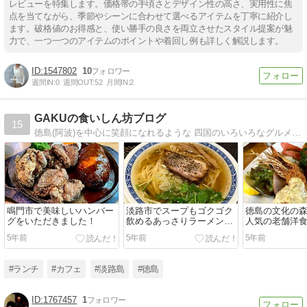
レビューを特集します。価格帯の手頃さとデザイン性の高さ、実用性に焦
点を当てながら、季節やシーンに合わせて選べるアイテムを丁寧に紹介し
ます。破格値のお得感と、使い勝手の良さを両立させたスタイル提案が魅
力で、一つ一つのアイテムのポイントや着回し例も詳しく解説します。
1547802
10
週間IN:
0
週間OUT:
52
月間IN:
2
GAKUの食いしん坊ブログ
15
徳島(阿波)を中心に笑顔になれるような 四国のいろいろなグルメやお店、 今話題の商品をご紹介いたします！ たまには趣味の事も書きますが、 宜しくお願い致します。
鳴門市で美味しいハンバー
淡路市でスープもゴクゴク
徳島の文化の
グをいただきました！
飲めるあっさりラーメンと
人気の老舗洋
いえばココ！
す！
5年前
5年前
5年前
#ランチ
#カフェ
#淡路島
#徳島
1767457
1