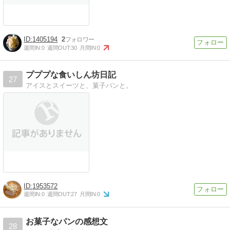
1405194
2
週間IN:
0
週間OUT:
30
月間IN:
0
プププな食いしん坊日記
27
アイスとスイーツと、菓子パンと。
1953572
週間IN:
0
週間OUT:
27
月間IN:
0
お菓子なパンの感想文
28