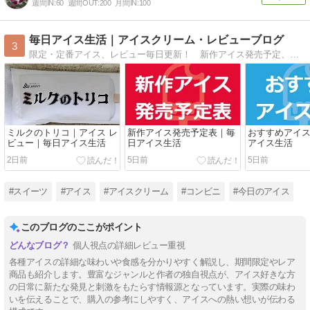
週間IN:
60
週間OUT:
200
月間IN:
100
毎日アイス生活｜アイスクリーム・レビューブログ
3
限定・定番アイス、レビュー毎日更新！ 新作アイス発売予定、おすすめアイスもご紹介。
ミルクのトリコ｜アイス レ
新作アイス発売予定表｜毎
おすすめアイ
ビュー｜毎日アイス生活
日アイス生活
アイス生活
2日前
5日前
5日前
#スイーツ
#アイス
#アイスクリーム
#コンビニ
#今日のアイス
このブログのここがポイント
個人視点の詳細レビュー重視
各種アイスの詳細な味わいや食感を分かりやすく解説し、期間限定やレア
商品も紹介します。豊富なジャンルと作者の独自視点が、アイス好きな方
の日常に新たな発見と刺激をもたらす情報源となっています。実際の味わ
いを伝えることで、購入の参考にしやすく、アイスへの熱い想いが伝わる