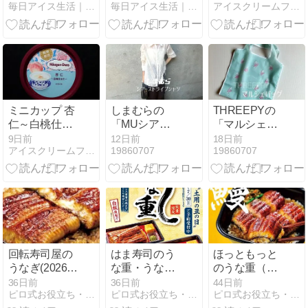
毎日アイス生活｜アイスクリーム・レビューブログ
毎日アイス生活｜アイスクリーム・レビューブログ
アイスクリームファン
イス レビュー
｜毎日アイス
生活
ミニカップ 杏
しまむらの
THREEPYの
仁～白桃仕立
「MUシアー
「マルシェバ
て～
STシャツ」の
ッグMT(ヤン
9日前
12日前
18日前
アイスクリームファン
19860707
19860707
使用感レビュ
グオイスタ
ー！さりげな
ー)」の使用感
いストライプ
レビュー！愛
が素敵なシャ
らしいヤング
ツ。紫外線対
オイスターの
策にもぴった
人気マルシェ
りの、夏にも
バッグ。持っ
使える長袖シ
ているだけで
回転寿司屋の
はま寿司のう
ほっともっと
ャツです♪
自然と気分が
うなぎ(2026)
な重・うなぎ
のうな重（う
あがります♪
まとめ|価格・
寿司(2026)|価
なぎ）2026|価
36日前
36日前
44日前
ピロ式お役立ち・スイーツ情報
ピロ式お役立ち・スイーツ情報
ピロ式お役立ち・スイーツ情報
種類等比較
格・予約方法
格・予約方法