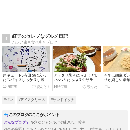
紅子のセレブなグルメ日記
4
パンと東京食べ歩きブログ
超キュート♪有田焼に入っ
グッタリ暑さにちょうどい
今年は胡麻ダ
たスパイスしっかりな焼き
い♪ハムたっぷりのサラダ
りが嬉しい豪
カレー＠有田テラス
ランチ＠ＣＥＮＴＲＥ
@中国上海料理
10時間前
14時間前
昨日
#パン
#アイスクリーム
#サンドイッチ
このブログのここがポイント
多彩なジャンルと洗練された感性
都会の喧騒とグルメへのこだわりを映し出す一方、日常のちょっとした出