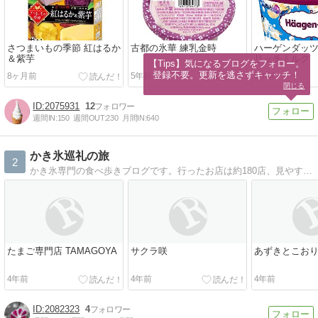
さつまいもの季節 紅はるか
古都の氷華 練乳金時
ハーゲンダッツ
＆紫芋
リッチミルク
【Tips】気になるブログをフォロー。

登録不要。更新を逃さずキャッチ！
8ヶ月前
5年前
5年前
閉じる
2075931
12
週間IN:
150
週間OUT:
230
月間IN:
640
かき氷巡礼の旅
2
かき氷専門の食べ歩きブログです。行ったお店は約180店、見やすく一覧表にまとめているので参考に。
たまご専門店 TAMAGOYA
サクラ咲
あずきとこお
4年前
4年前
4年前
2082323
4