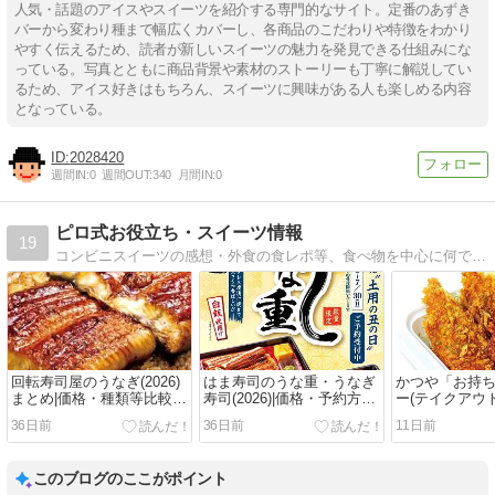
人気・話題のアイスやスイーツを紹介する専門的なサイト。定番のあずき
バーから変わり種まで幅広くカバーし、各商品のこだわりや特徴をわかり
やすく伝えるため、読者が新しいスイーツの魅力を発見できる仕組みにな
っている。写真とともに商品背景や素材のストーリーも丁寧に解説してい
るため、アイス好きはもちろん、スイーツに興味がある人も楽しめる内容
となっている。
2028420
週間IN:
0
週間OUT:
340
月間IN:
0
ピロ式お役立ち・スイーツ情報
19
コンビニスイーツの感想・外食の食レポ等、食べ物を中心に何でも書きます。
回転寿司屋のうなぎ(2026)
はま寿司のうな重・うなぎ
かつや「お持
まとめ|価格・種類等比較
寿司(2026)|価格・予約方法
ー(テイクアウト
【土用の丑の日】
【土用の丑の日】
年7月27日メ
36日前
36日前
11日前
このブログのここがポイント