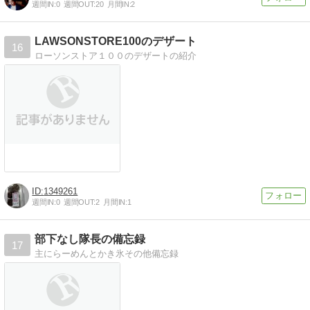
週間IN:
0
週間OUT:
20
月間IN:
2
LAWSONSTORE100のデザート
16
ローソンストア１００のデザートの紹介
1349261
週間IN:
0
週間OUT:
2
月間IN:
1
部下なし隊長の備忘録
17
主にらーめんとかき氷その他備忘録