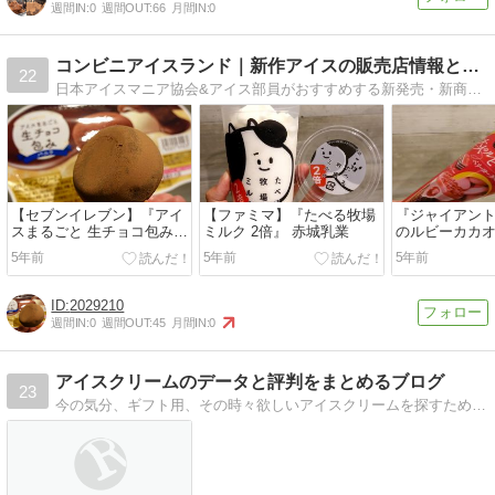
週間IN:
0
週間OUT:
66
月間IN:
0
コンビニアイスランド｜新作アイスの販売店情報と検索機能
22
日本アイスマニア協会&アイス部員がおすすめする新発売・新商品コンビニアイスをレビュー付きで一覧にまとめています。
【セブンイレブン】『アイ
【ファミマ】『たべる牧場
『ジャイアント
スまるごと 生チョコ包み
ミルク 2倍』 赤城乳業
のルビーカカオ
バニラ』 ロッテ
コ
5年前
5年前
5年前
2029210
週間IN:
0
週間OUT:
45
月間IN:
0
アイスクリームのデータと評判をまとめるブログ
23
今の気分、ギフト用、その時々欲しいアイスクリームを探すためのブログ。管理人の感想ではなく、公式の情報や口コミを重視した記事にします。