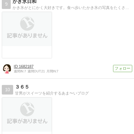
かき氷日和
9
かき氷がとにかく大好きです。食べ歩いたかき氷の写真をたくさんアップします。おうちでもかき氷を作っています。スイーツ、パンケーキ、その他グルメは時々登場です。
1682187
週間IN:
7
週間OUT:
21
月間IN:
7
３６５
10
甘男がスイーツを紹介するあま〜いブログ