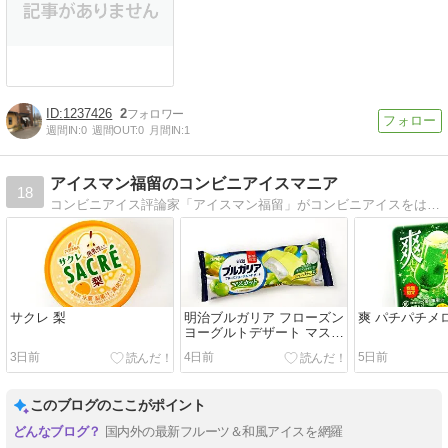
1237426
2
週間IN:
0
週間OUT:
0
月間IN:
1
アイスマン福留のコンビニアイスマニア
18
コンビニアイス評論家「アイスマン福留」がコンビニアイスをはじめスーパーマーケットなどで買える市販のアイスクリーム最新情報をご紹介。見やすさ、使いやすさにこだわり、メーカー別、カロリー別などで探せるアイス好きにとって便利な検索機能。
サクレ 梨
明治ブルガリア フローズン
爽 パチパチメ
ヨーグルトデザート マスカ
ット
3日前
4日前
5日前
このブログのここがポイント
国内外の最新フルーツ＆和風アイスを網羅