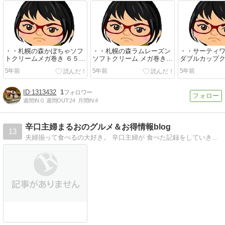
・・札幌の森かぼちゃソフ
・・札幌の森ラムレーズン
・・サーティワ
トクリームメガ巻き ６５０
ソフトクリーム メガ巻き６
ダブルカップ
円(木曜半額３２５円)今...
５０円今月はお仕事木曜休
ーナッツアン
5年前
5年前
5年前
み...
ト＆...
1313432
1
週間IN:
0
週間OUT:
24
月間IN:
4
辛口主婦まるおのグルメ＆お得情報blog
13
夫婦揃って食べるの大好き。 辛口主婦が 食べた記録をしていきます。 辛口なくせに激辛な食べ物は苦手。 激辛は夫担当。 あっさり系よりこってり濃厚系が 好き…