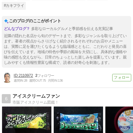
#カキフライ
このブログのここがポイント
多彩なローカルグルメと季節感を伝える充実記事
近隣の隠れた名店から旬のデザートまで、多彩なジャンルを取り上げてい
ます。著者の視点からさりげなく紹介されるそれぞれのお店やメニュー
は、実際に足を運びたくなるような臨場感とともに、こだわりと発見の喜
びを伝えています。地域の特色や季節の風味を大切にし、具体的な価格や
味の感想も交えながら、日常のちょっとした楽しみを提案しています。親
しみやすくも情報性豊富な構成で、読者の好奇心を刺激します。
2110972
2
週間IN:
28
週間OUT:
75
月間IN:
136
アイスクリームファン
6
市販アイスクリーム図鑑！