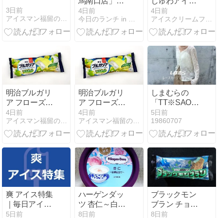
馬南口店」練
しゅわアイス
馬区豊玉北：
バー エナジー
3日前
4日前
4日前
アイスマン福留のコンビニアイスマニア
今日のランチ in 西新宿
アイスクリームファン
久しぶりの魚
ドリンク
定食
明治ブルガリ
明治ブルガリ
しまむらの
ア フローズン
ア フローズン
「TT※SAO※
ヨーグルトデ
ヨーグルトデ
レースCD」の
4日前
4日前
5日前
アイスマン福留のコンビニアイスマニア
アイスマン福留のコンビニアイスマニア
19860707
ザート マスカ
ザート マスカ
使用感レビュ
ット
ット
ー！小花が散
りばめられた
レースが非常
にかわいい。
メロウな袖口
のデザイン性
が素敵なカー
爽 アイス特集
ハーゲンダッ
ブラックモン
ディガン♪
｜毎日アイス
ツ 杏仁～白桃
ブラン チョコ
生活
仕立て～｜ア
ミント
5日前
8日前
8日前