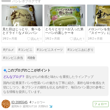
パンレポブログです
見た目はじっとり、食べる
とろりとセリーが入った第
メロンパンを
とドライ！なメロンパン
一パンの蒸しケーキ
『スイーツ』
1年2ヶ月前
1年2ヶ月前
1年2ヶ月前
#グルメ
#コンビニ
#コンビニスイーツ
#コンビニおにぎり
#コンビニ弁当
#雑食
このブログのここがポイント
昔ながらの食感と味わいを重視したラインアップ
国内の定番菓子パンや惣菜パンの魅力を丁寧に紹介。素朴な味や食感を大
切にしつつ、各ブランドの個性も伝える内容で、毎日のパン選びの参考に
なる情報を提供しています。
2085545
4
週間IN:
0
週間OUT:
18
月間IN:
0