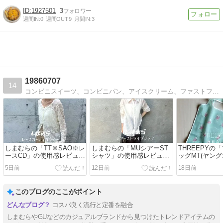
1927501
3
週間IN:
0
週間OUT:
9
月間IN:
3
19860707
14
コンビニスイーツ、コンビニパン、アイスクリーム、ファストフードなどのレビューを、沢山の写真を交えながら紹介しています！
しまむらの「TT※SAO※レ
しまむらの「MUシアーST
THREEPYの
ースCD」の使用感レビュ
シャツ」の使用感レビュ
ッグMT(ヤン
ー！小花が散りばめられた
ー！さりげないストライプ
ー)」の使用感
5日前
12日前
18日前
レースが非常にかわいい。
が素敵なシャツ。紫外線対
らしいヤング
メロウな袖口のデザイン性
策にもぴったりの、夏にも
人気マルシェ
が素敵なカーディガン♪
使える長袖シャツです♪
ているだけで
このブログのここがポイント
あがります♪
コスパ良く流行と定番を融合
しまむらやGUなどのカジュアルブランドから見つけたトレンドアイテムの