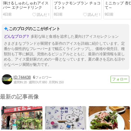
弾けるしゅわしゅわアイス
ブラックモンブラン チョコ
ミニカップ 杏
バー エナジードリンク
ミント
て～
4日前
8日前
9日前
このブログのここがポイント
多彩な味と食感を追求した夏向けアイスセレクション
さまざまなブランドが展開する新作のアイスを詳細に紹介しています。定
番から個性的なフレーバーまで幅広くラインナップし、価格や発売日、種
類別も丁寧に解説。見惚れるビジュアルとともに、最新の冷菓情報を楽し
める、アイス愛好家のための一冊となっています。夏の暑さを忘れる涼や
かなページ展開が魅力です。
744438
6
週間IN:
20
週間OUT:
680
月間IN:
150
最新の記事画像