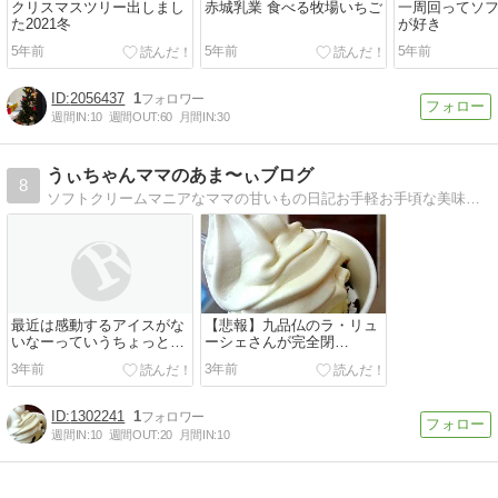
クリスマスツリー出しまし
赤城乳業 食べる牧場いちご
一周回ってソ
た2021冬
が好き
5年前
5年前
5年前
2056437
1
週間IN:
10
週間OUT:
60
月間IN:
30
うぃちゃんママのあま〜ぃブログ
8
ソフトクリームマニアなママの甘いもの日記お手軽お手頃な美味しいスイーツをたくさん紹介してますょ
最近は感動するアイスがな
【悲報】九品仏のラ・リュ
いなーっていうちょっと愚
ーシェさんが完全閉
痴な話
店、、、
3年前
3年前
1302241
1
週間IN:
10
週間OUT:
20
月間IN:
10