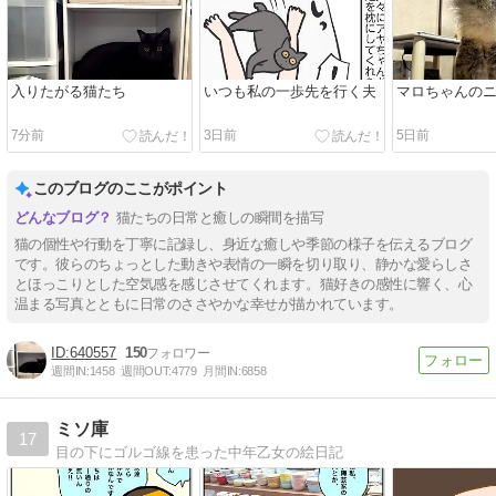
入りたがる猫たち
いつも私の一歩先を行く夫
マロちゃんの
7分前
3日前
5日前
このブログのここがポイント
猫たちの日常と癒しの瞬間を描写
猫の個性や行動を丁寧に記録し、身近な癒しや季節の様子を伝えるブログ
です。彼らのちょっとした動きや表情の一瞬を切り取り、静かな愛らしさ
とほっこりとした空気感を感じさせてくれます。猫好きの感性に響く、心
温まる写真とともに日常のささやかな幸せが描かれています。
640557
150
週間IN:
1458
週間OUT:
4779
月間IN:
6858
ミソ庫
17
目の下にゴルゴ線を患った中年乙女の絵日記