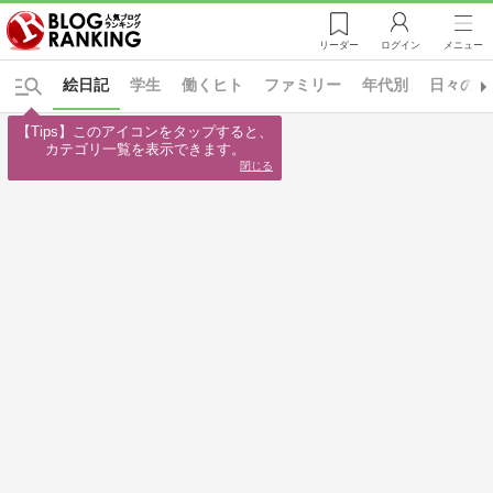
リーダー
ログイン
メニュー
絵日記
学生
働くヒト
ファミリー
年代別
日々の出
【Tips】このアイコンをタップすると、

カテゴリ一覧を表示できます。
閉じる