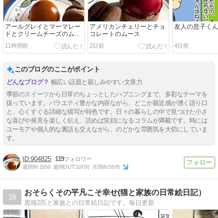
アールグレイとマーマレー
アメリカンチェリーとチョ
友人の息子く
ドとクリームチーズのムー
コレートのムース
ス
11時間前
2日前
4日前
このブログのここがポイント
幅広い話題と親しみやすい文章力
季節のスイーツから日常のちょっとしたハプニングまで、多彩なテーマを
扱っています。バラエティ豊かな内容ながら、どこか親近感が湧く語り口
と、心くすぐる詳細な描写が特色です。日々の暮らしの中で見つけた小さ
な喜びや発見を楽しく伝え、読めば笑顔になるコラムが満載です。時には
ユーモアや個人的な裏話も交えながら、のどかな雰囲気を大切にしていま
す。
904825
119
週間IN:
1550
週間OUT:
10700
月間IN:
5870
おそらくその平凡こそ幸せ(猫と家族の日常絵日記）
16
黒猫2匹と家族との日常絵日記です。毎日更新