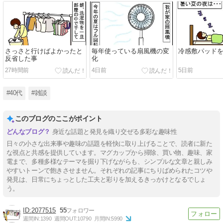
さっさと行けばよかったと
毎年使っている扇風機の変
冷感敷パッド
反省した事
化
27時間前
4日前
5日前
#40代
#雑談
このブログのここがポイント
身近な話題と発見を織り交ぜる多彩な趣味性
日々の小さな出来事や趣味の話題を軽快に取り上げることで、読者に新た
な視点と共感を提供しています。マグカップから掃除、買い物、趣味、家
電まで、多種多様なテーマを掘り下げながらも、シンプルな文章と親しみ
やすいトーンで飽きさせません。それぞれの記事にちりばめられたコツや
発見は、日常にちょっとした工夫と彩りを加えるきっかけとなるでしょ
う。
2077515
55
週間IN:
1390
週間OUT:
10790
月間IN:
5990