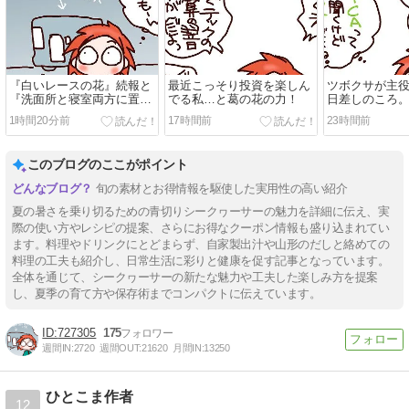
『白いレースの花』続報と
最近こっそり投資を楽しん
ツボクサが主
『洗面所と寝室両方に置い
でる私…と葛の花の力！
日差しのころ
てあるもの』
1時間20分前
17時間前
23時間前
このブログのここがポイント
旬の素材とお得情報を駆使した実用性の高い紹介
夏の暑さを乗り切るための青切りシークヮーサーの魅力を詳細に伝え、実
際の使い方やレシピの提案、さらにお得なクーポン情報も盛り込まれてい
ます。料理やドリンクにとどまらず、自家製出汁や山形のだしと絡めての
料理の工夫も紹介し、日常生活に彩りと健康を促す記事となっています。
全体を通じて、シークヮーサーの新たな魅力や工夫した楽しみ方を提案
し、夏季の育て方や保存術までコンパクトに伝えています。
727305
175
週間IN:
2720
週間OUT:
21620
月間IN:
13250
ひとこま作者
12