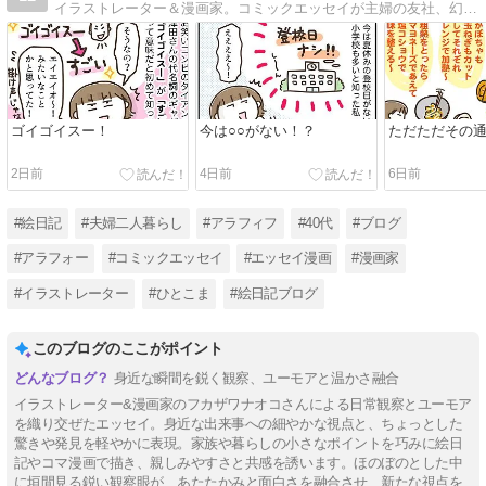
イラストレーター＆漫画家。コミックエッセイが主婦の友社、幻冬舎、KADOKAWA、芳文社、イースト・プレス、ダイヤモンド社などから発売中です。
ゴイゴイスー！
今は○○がない！？
ただただその
2日前
4日前
6日前
#絵日記
#夫婦二人暮らし
#アラフィフ
#40代
#ブログ
#アラフォー
#コミックエッセイ
#エッセイ漫画
#漫画家
#イラストレーター
#ひとこま
#絵日記ブログ
このブログのここがポイント
身近な瞬間を鋭く観察、ユーモアと温かさ融合
イラストレーター&漫画家のフカザワナオコさんによる日常観察とユーモア
を織り交ぜたエッセイ。身近な出来事への細やかな視点と、ちょっとした
驚きや発見を軽やかに表現。家族や暮らしの小さなポイントを巧みに絵日
記やコマ漫画で描き、親しみやすさと共感を誘います。ほのぼのとした中
に垣間見る鋭い観察眼が、あたたかみと面白さを融合させ、新たな視点を