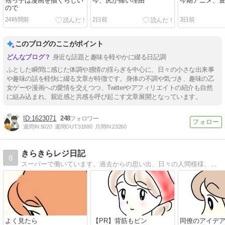
甥っ子は漫画を描くらしい
今、尻が痛い理由
今期アニメ、
ので
24時間前
2日前
3日前
このブログのここがポイント
身近な話題と趣味を軽やかに綴る日記調
ふとした瞬間に感じた体調や感情の揺らぎを中心に、日々の小さな出来事
や趣味の話を軽快に綴る文章が特徴です。身体の不調や気づき、趣味の乙
女ゲーや漫画への愛情を交えつつ、Twitterやアフィリエイトの紹介も自然
に組み込まれ、親近感と共感を呼び起こす文章展開となっています。
1623071
248
週間IN:
5020
週間OUT:
31880
月間IN:
23260
きらきらレジ日記
8
スーパーで働いています。過去からの思い出、日々の人間模様、私目線のレジあるある等を描いています。
よく見たら
【PR】背筋もピン
同僚のアイデ