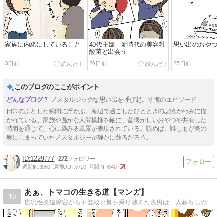
家族に内緒にしていること
40代主婦、新時代の美容乳
思い出のおや
酸菌と出会う
3日前
20日前
25日前
このブログのここがポイント
ノスタルジックな思い出を呼び起こす海のエピソード
日常のふとした瞬間に浮かぶ、海辺で過ごしたひとときの記憶が巧みに描
かれている。家族や温かな人間模様を軸に、昔懐かしいおやつや共有した
時間を通じて、心に染みる風景が表現されている。読めば、誰しもが胸の
奥にしまっていたノスタルジーが静かに蘇るだろう。
1229777
272
週間IN:
3050
週間OUT:
8710
月間IN:
7840
あぁ、トマコの生きる道【マンガ】
10
広汎性発達障害から不登校と鬱を乗り越えた長男は一人暮らしの社会人二年生。ADHDを抱えた次男は社会人一年生。発達障害３兄弟を育てる母トマコの４〜１６コママンガ。