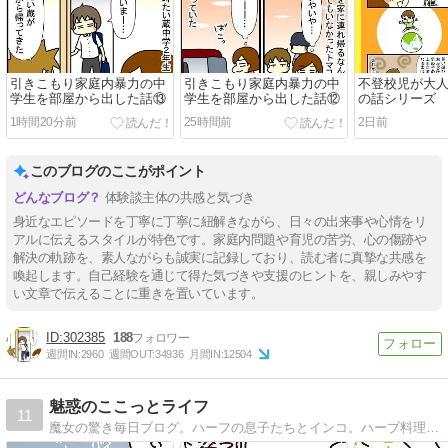
引きこもり家庭内暴力の中
引きこもり家庭内暴力の中
不登校児が大
学生を部屋から出した話⑬
学生を部屋から出した話⑫
の話シリーズ
1時間20分前
25時間前
2日前
このブログのここがポイント
体験談主体の共感と気づき
身近なエピソードを丁寧に丁寧に紐解きながら、日々の出来事や心情をリ
アルに伝えるスタイルが特色です。家庭内問題や育児の苦労、心の傷跡や
解決の軌跡を、素人ながらも誠実に記録しており、読む者に真摯な共感を
喚起します。自己経験を通じて得た気づきや支援のヒントを、親しみやす
い文章で伝えることに重きを置いています。
302385
188
週間IN:
2960
週間OUT:
34936
月間IN:
12504
魅惑のここっとライフ
11
魔女の驚き毎日ブログ。ハーフの息子たちとインコ。ハーブ料理本出版しました！