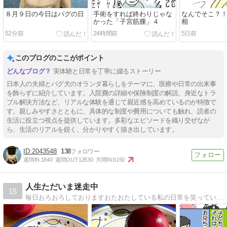
８月９日の今日はパグの日
手術をすれば終わりじゃな
なんでそこ？
かった「子宮筋腫」４
相
52分前
24時間前
5日前
このブログのここがポイント
実体験と日常を丁寧に綴るストーリー
日本人の夫婦とパグ犬のオランダ暮らしをテーマに、医療や日常の出来事
を飾らずに紹介しています。入院費の詳細や保険制度の解説、身近なトラ
ブル解決方法など、リアルな体験を通じて親近感を高めているのが特徴で
す。親しみやすさとともに、具体的な制度や費用についても触れ、読者の
生活に役立つ視点を提供しています。多彩なエピソードを織り交ぜなが
ら、生活のリアルを鋭く、分かりやすく描き出しています。
2043548
138
週間IN:
1840
週間OUT:
12530
月間IN:
6150
人生ただいま迷走中
15
毎日おろおろしておりますおたおたしている私の日常を笑っていただければこれ幸い