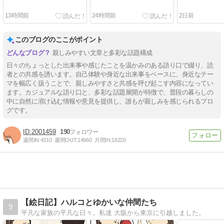
13時間前
24時間前
2日前
このブログのここがポイント
親しみやすい文章と多彩な話題構成
日々のちょっとした出来事や感じたことを温かみのある語り口で綴り、読
者との共感を誘います。自己体験や身近な出来事をベースに、身近なテー
マを幅広く扱うことで、親しみやすさと共感を呼び起こす内容になってい
ます。カジュアルな語り口と、多彩な話題展開が特徴で、普段の暮らしの
中に自然に溶け込む情報や意見を提供し、誰もが親しみを感じられるブロ
グです。
2001459
190
週間IN:
4310
週間OUT:
14960
月間IN:
16220
【絵日記】ハルコとゆかいな仲間たち
9
平凡な家族の平凡な日々。私達 大阪から東京に引越しました。