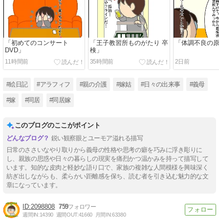
「初めてのコンサート
「王子教習所ものがたり 卒
「体調不良の
DVD」
検」
11時間前
35時間前
2日前
#絵日記
#アラフィフ
#親の介護
#嫁姑
#日々の出来事
#義母
#嫁
#同居
#同居嫁
このブログのここがポイント
鋭い観察眼とユーモア溢れる描写
日常のささいなやり取りから義母の性格や思考の癖を巧みに浮き彫りに
し、親族の思惑や日々の暮らしの現実を痛烈かつ温かみを持って描写して
います。知的な皮肉と軽妙な語り口で、家族の複雑な人間模様を興味深く
紡ぎ出しながらも、柔らかい距離感を保ち、読む者を引き込む魅力的な文
章になっています。
2098808
759
週間IN:
14390
週間OUT:
41660
月間IN:
63380