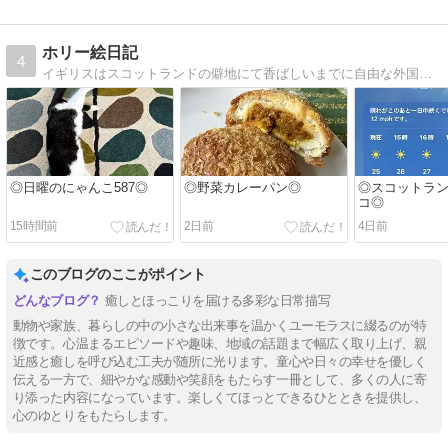
ホリー絵日記
4
イギリスはスコットランドの僻地にて香ばしいまでに自由な外国人夫と年子の娘達に振り回される日常を描いてます。
◎日曜のにゃんこ587◎
◎野菜カレーパン◎
◎スコットラ
コ◎
15時間前
2日前
4日前
このブログのここがポイント
癒しとほっこりを届ける多彩な日常描写
動物や家族、暮らしの中の小さな出来事を温かくユーモラスに綴るのが特
徴です。心温まるエピソードや趣味、地域の話題まで幅広く取り上げ、親
近感と癒しを呼び込む工夫が随所に光ります。童心や日々の幸せを優しく
伝える一方で、細やかな感動や笑顔をもたらす一冊として、多くの人に寄
り添った内容になっています。楽しくてほっとできるひとときを提供し、
心のゆとりをもたらします。