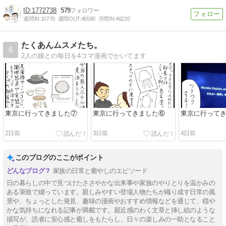
1772738
579
週間IN:
10770
週間OUT:
46580
月間IN:
46220
たくあんムスメたち。
6
2人の娘との毎日を4コマ漫画でかいてます
東京に行ってきました⑦
東京に行ってきました⑥
東京に行って
2日前
3日前
4日前
このブログのここがポイント
家族の日常と癒やしのエピソード
日の暮らしの中で見つけたささやかな出来事や家族のやりとりを温かみの
ある筆致で綴っています。親しみやすい登場人物たちが織り成す日常の風
景や、ちょっとした発見、趣味の漫画やおすすめ情報などを通じて、穏や
かな気持ちになれる記事が満載です。親近感のわく文章と挿し絵のような
描写が、読者に安心感と癒しをもたらし、日々の楽しみの一助となること