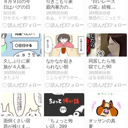
８月９日の今
引きこもり家
『白いレース
日はパグの日
庭内暴力の中
の花』続報と
学生を部屋か
『洗面所と寝
52分前
1時間20分前
1時間20分前
ひかさん一家でゴゴッゴッー！！
あぁ、トマコの生きる道【マンガ】
魅惑のここっとライフ
ら出した話⑬
室両方に置い
てあるもの』
久しぶりに家
なかなか起き
同居したら地
族が４人集合
られない朝
獄でした90
♩みんなです
1時間50分前
2時間20分前
2時間40分前
きたぷり
こじらせアラサーの人生日記
ぱるる絵日記
き焼きを囲み
ました
面倒くさい宿
「ちょっと怖
オッサンの真
題が残りまし
い話」399
夏