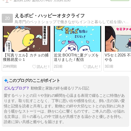
週間IN:
1390
週間OUT:
4420
月間IN:
5190
えるポピ・ハッピーオタクライフ
20
鳥専門のペットショップで働きながらインコと暮らして絵を描いてゲームするオタクの絵日記
【写真リエル】カチョの捕
近況:BOOTHに夏グッズを
VSセミ2026 不
獲難易度☆１
送りました / 配信
やる
23時間前
2日前
3日前
このブログのここがポイント
動物愛と家族の絆を綴るリアル日記
愛するペットとの日々や別れの瞬間を心温まる表現で綴ることに特徴があ
ります。取り乱すことなく、丁寧に思い出や感情を伝え、飼い主の深い愛
情と記憶を読者と共有します。動物との絆や大切なヒトとのお別れに向き
合う暖かなストーリーは、静かに心に響くものです。ご本人の思いが溢れ
る文章は、日々の暮らしの中で誰もが共感できる温かさと優しさを持ち、
読者に深い共感と癒やしを届けます。