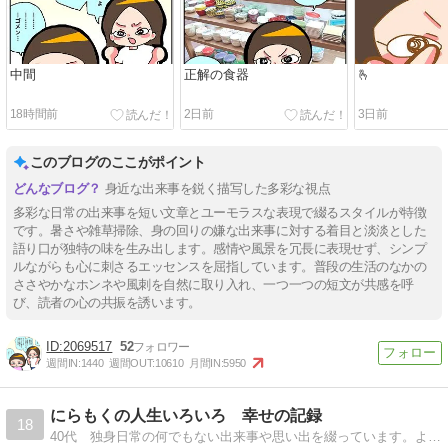
中間
正解の食器
🫰
18時間前
2日前
3日前
このブログのここがポイント
身近な出来事を鋭く描写した多彩な視点
多彩な日常の出来事を短い文章とユーモラスな表現で綴るスタイルが特徴
です。暑さや雑草掃除、身の回りの嫌な出来事に対する着目と淡淡とした
語り口が独特の味を生み出します。感情や風景を冗長に表現せず、シンプ
ルながらも心に刺さるエッセンスを屈指しています。普段の生活のなかの
ささやかなホンネや風刺を自然に取り入れ、一つ一つの短文が共感を呼
び、読者の心の共振を誘います。
2069517
52
週間IN:
1440
週間OUT:
10610
月間IN:
5950
にらもくの人生いろいろ 幸せの記録
18
40代 独身日常の何でもない出来事や思い出を綴っています。よろしくお願いいたします。