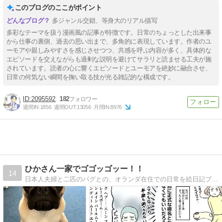
このブログのここがポイント
多ジャンル交錯、等身大のリアル描写
多彩なテーマを扱う漫画風の記事が特徴です。日常のちょっとした出来事
から仕事の裏側、過去の思い出まで、多角的に表現しています。作者のユ
ーモアや親しみやすさを感じさせつつ、共感を呼ぶ内容が多く、具体的な
エピソードを交えながらも過剰な説明を避けてサラリと読ませる工夫が施
されています。読者の心に響くエピソードとユーモアを絶妙に融合させ、
日常の何気ない瞬間を掬い取る技が光る雑記的な構成です。
2095592
182
週間IN:
1856
週間OUT:
13056
月間IN:
8976
ひかさん一家でゴゴッゴッー！！
14
日本人夫婦と二匹のパグとの、オランダ在住での日常を絵日記ブログで描いてます。