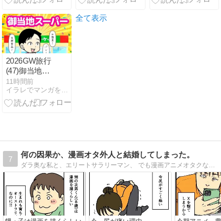
全て表示
2026GW旅行
(47)御当地ス
ーパー
11時間前
イラレでマンガを描く
何の因果か、漫画オタ外人と結婚してしまった。
7
ダラ奥な私と、エリートサラリーマン、 でも漫画アニメオタクな外国人夫との日常について、 毎日更新しています。