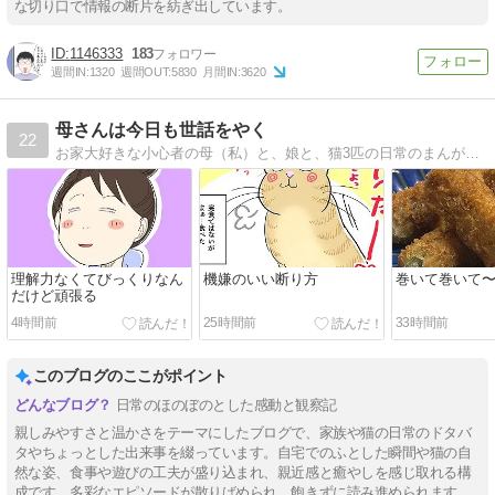
な切り口で情報の断片を紡ぎ出しています。
1146333
183
週間IN:
1320
週間OUT:
5830
月間IN:
3620
母さんは今日も世話をやく
22
お家大好きな小心者の母（私）と、娘と、猫3匹の日常のまんがです。（夫もたまに…）。
理解力なくてびっくりなん
機嫌のいい断り方
巻いて巻いて
だけど頑張る
4時間前
25時間前
33時間前
このブログのここがポイント
日常のほのぼのとした感動と観察記
親しみやすさと温かさをテーマにしたブログで、家族や猫の日常のドタバ
タやちょっとした出来事を綴っています。自宅でのふとした瞬間や猫の自
然な姿、食事や遊びの工夫が盛り込まれ、親近感と癒やしを感じ取れる構
成です。多彩なエピソードが散りばめられ、飽きずに読み進められます。