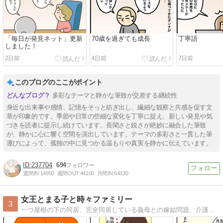
「毎日が発見ネット」更新
70歳を過ぎても成長
丁寧語
しました！
2日前
4日前
7日前
このブログのここがポイント
多彩なテーマと静かな筆致が交差する継続性
身近な出来事や感情、記憶をそっと紡ぎ出し、繊細な観察と共感を促す文
章が印象的です。季節や日常の些細な変化を丁寧に捉え、新しい発見や気
づきを読者に提示し続けています。長閑さと鋭さが絶妙に融合した筆致
が、静かに心に響く空間を演出しています。テーマの多彩さと一貫した筆
運びによって、孤独の中に見つかる温もりや真実を静かに伝えています。
237704
694
週間IN:
14950
週間OUT:
44100
月間IN:
64330
女王とまる子と時々ファミリー
3
一つ屋根の下の同居、完全同居している義母との嫁姑問題、介護に対する嫁の愚痴メインのブログです。