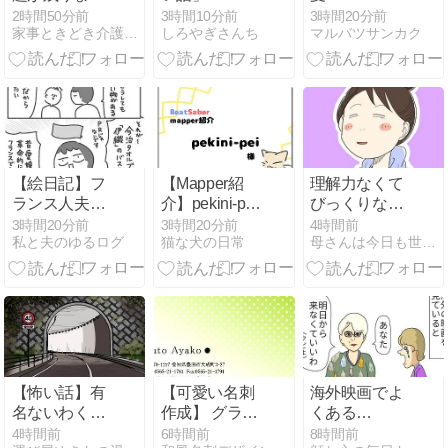
た。
2時間50分前
3時間10分前
3時間20分前
家事ときどき介護〜介護は一息、今度は育児！？〜
しろやぎさんち
マルバツサンカク
【絵日記】フ
【Mapper紹
理解力なくて
ランス人夫が
介】pekini-pei
びっくりなん
「日本人と結
様
だけど頑張る
3時間20分前
3時間20分前
4時間前
私と夫のゆるログ
猫な犬の日常
母さんは今日も世話をやく
婚してよかっ
た」と感動し
た今治タオル
「伊織」の話
【怖い話】有
【可愛い名刺
海外映画でよ
名ないわくつ
作成】 グラデ
くある
きのトンネル
ーションとド
「You're
4時間前
6時間前
8時間前