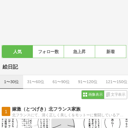
人気
フォロー数
急上昇
新着
絵日記
1〜30位
31〜60位
61〜90位
91〜120位
121〜150位
画像表示
文字表示
嫁激（とつげき）北フランス家族
1
北フランスにて、清く正しく美しくをモットーに奮闘しているアラサー母の絵日記です。