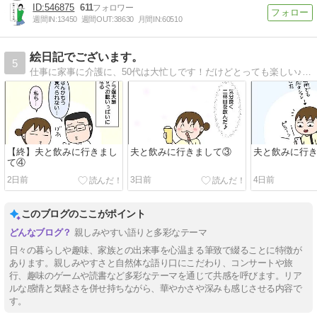
546875
611
週間IN:
13450
週間OUT:
38630
月間IN:
60510
絵日記でございます。
5
仕事に家事に介護に、50代は大忙しです！だけどとっても楽しい♪そんな日常を絵日記で書いています。
【終】夫と飲みに行きまし
夫と飲みに行きまして③
夫と飲みに行
て④
2日前
3日前
4日前
このブログのここがポイント
親しみやすい語りと多彩なテーマ
日々の暮らしや趣味、家族との出来事を心温まる筆致で綴ることに特徴が
あります。親しみやすさと自然体な語り口にこだわり、コンサートや旅
行、趣味のゲームや読書など多彩なテーマを通じて共感を呼びます。リア
ルな感情と気軽さを併せ持ちながら、華やかさや深みも感じさせる内容で
す。