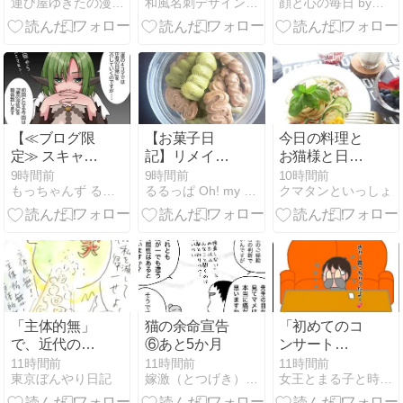
運び屋ゆきたの漫画な日常
和風名刺デザインの事なら名刺広芸＆YOU
顔と心の毎日 by表こころ
を通ったら 何
ットが可愛い
fired」日本で
かがついて来
ラインストー
は？
る
ン名刺
【≪ブログ限
【お菓子日
今日の料理と
定≫ スキャン
記】リメイク
お猫様と日本
ダル /『漫画
ティラミス…
のお土産
9時間前
9時間前
10時間前
もっちゃんず る〜む
るるっぱ Oh! my sweet husband
クマタンといっしょ
(梨莎の日常/
失敗つづきに
オリキャラ/第
つき
2話)』】
(2026/08/08
[28記事目])
「主体的無」
猫の余命宣告
「初めてのコ
で、近代の超
⑥あと5か月
ンサート
克
DVD」
11時間前
11時間前
11時間前
東京ぼんやり日記
嫁激（とつげき）北フランス家族
女王とまる子と時々ファミリー