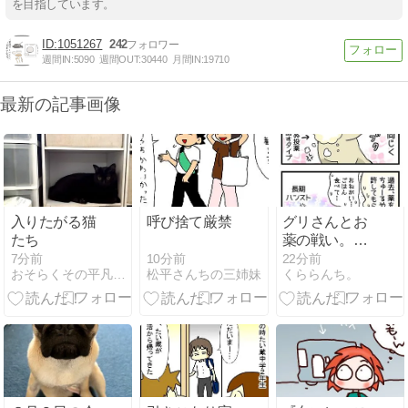
を目指しています。
1051267
242
週間IN:
5090
週間OUT:
30440
月間IN:
19710
最新の記事画像
入りたがる猫
呼び捨て厳禁
グリさんとお
たち
薬の戦い。知
恵比べ。
10分前
7分前
22分前
松平さんちの三姉妹
おそらくその平凡こそ幸せ(猫と家族の日常絵日記）
くららんち。