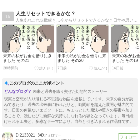
人生リセットできるかな？
19
人生あれこれ失敗続き…今からリセットできるかな？日常や思い出、創作、パロディ…その他もろもろ何でもありのマンガブログです。
未来の私がお金を借りにき
未来の私がお金を借りに来
未来の私がお
ました その21
ました その20
ました その19
28時間前
7日前
14日前
このブログのここがポイント
未来と過去を織り交ぜた幻想的ストーリー
現実と空想が入り混じる不思議な物語を連載しています。未来の自分が訪
ねてきたり、過去の出来事に触れたりと、時間軸を超えた展開が魅力的で
す。日常の何気ないエピソードに、ちょっとした魔法や驚きの要素を加え
ることで、読むたびに新鮮な気持ちになれる内容となっています。毎日続
けられる工夫と、多彩なテーマにより、自然と引き込まれる作品群です。
2133021
349