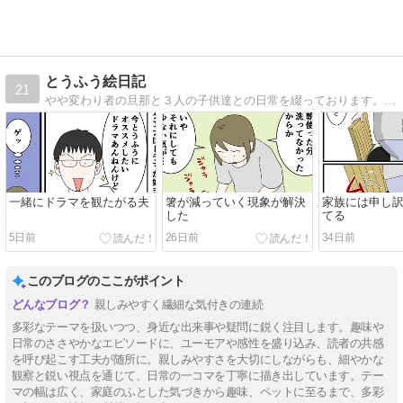
とうふう絵日記
21
やや変わり者の旦那と３人の子供達との日常を綴っております。ブログリニューアルしました。
一緒にドラマを観たがる夫
箸が減っていく現象が解決
家族には申し
した
てる
5日前
26日前
34日前
このブログのここがポイント
親しみやすく繊細な気付きの連続
多彩なテーマを扱いつつ、身近な出来事や疑問に鋭く注目します。趣味や
日常のささやかなエピソードに、ユーモアや感性を盛り込み、読者の共感
を呼び起こす工夫が随所に。親しみやすさを大切にしながらも、細やかな
観察と鋭い視点を通じて、日常の一コマを丁寧に描き出しています。テー
マの幅は広く、家庭のふとした気づきから趣味、ペットに至るまで、多彩