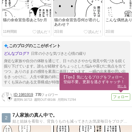
猫の余命宣告⑥あと5か月
猫の余命宣告⑤何が君のし
こんな偶然あ
あわせ？
11時間前
2日前
2日前
このブログのここがポイント
日常の小さな気づきと心情の綴り
身近な家族や自分の体験を通じて、日々のささやかな発見や気づきを鋭く
掘り下げています。誰もが経験するちょっとした悩みや喜びに焦点を当て
つつ、ありのままの感情を素直に表現しています。一瞬の出来事や思い出
をきっかけに、人生や家族の絆について改めて考えさせられる、親しみや
【Tips】気になるブログをフォロー。

登録不要。更新を逃さずキャッチ！
すくも深みのある文章構成が特徴です。
閉じる
1981919
770
週間IN:
16713
週間OUT:
68166
月間IN:
71784
7人家族の真ん中で。
2
姑と姑妹を看取り、背負うものも減ってきたお気楽毎日をブログで更新。心に描いた夫婦の未来予想図は思ったとおりにかなえられていくのか…？