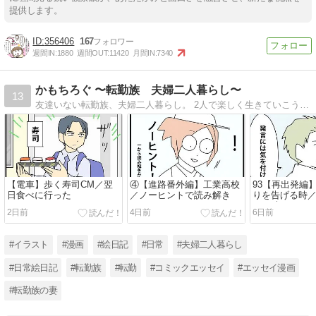
提供します。
356406
167
週間IN:
1880
週間OUT:
11420
月間IN:
7340
かもちろぐ 〜転勤族 夫婦二人暮らし〜
13
友達いない転勤族、夫婦二人暮らし。 2人で楽しく生きていこうと決めました。 日常の事など。
【電車】歩く寿司CM／翌
④【進路番外編】工業高校
93【再出発編
日食べに行った
／ノーヒントで読み解き
りを告げる時
なる時９
2日前
4日前
6日前
#イラスト
#漫画
#絵日記
#日常
#夫婦二人暮らし
#日常絵日記
#転勤族
#転勤
#コミックエッセイ
#エッセイ漫画
#転勤族の妻