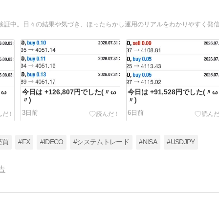
〃ω
今日は +126,807円でした(〃ω
今日は +91,528円でした(〃ω
〃)
〃)
3日前
6日前
売買
#FX
#IDECO
#システムトレード
#NISA
#USDJPY
告