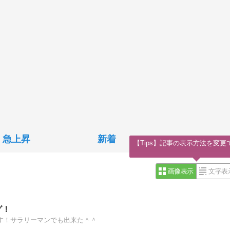
急上昇
新着
【Tips】記事の表示方法を変更
画像表示
文字表
グ！
やす！サラリーマンでも出来た＾＾