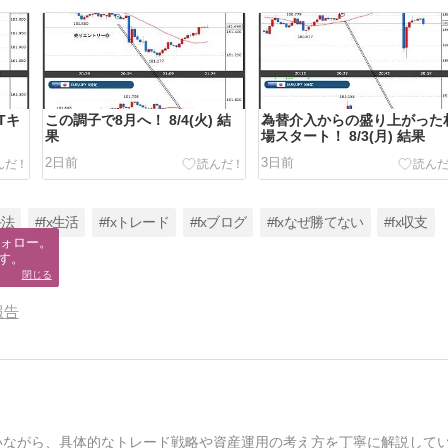
Tキ
この調子で8月へ！ 8/4(火) 結
為替介入からの盛り上がった
果
場スタート！ 8/3(月) 結果
2日前
3日前
手法
#fx生活
#fxトレード
#fxブログ
#fxなぜ勝てない
#fx収支
ォロー。

す。
閉じる
報告
いながら、具体的なトレード戦略や資産運用の考え方を丁寧に解説して