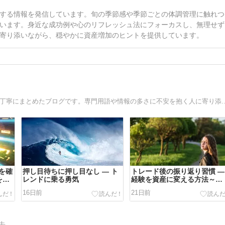
する情報を発信しています。旬の季節感や季節ごとの体調管理に触れつ
います。身近な成功例や心のリフレッシュ法にフォーカスし、無理せず
寄り添いながら、穏やかに資産増加のヒントを提供しています。
初心者が安心して学べるFXをテーマに、基礎から実践まで丁寧にまとめたブログです。専門
を確
押し目待ちに押し目なし ― ト
トレード後の振り返り習慣 ―
を融
レンドに乗る勇気
経験を資産に変える方法～
Check～
16日前
21日前
告