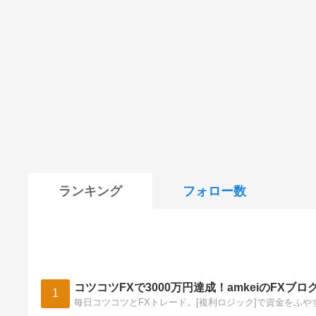
ランキング
フォロー数
コツコツFXで3000万円達成！amkeiのFXブロ
1
毎日コツコツとFXトレード。[複利ロジック]で資金をふ