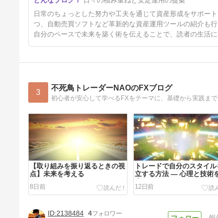
日常のちょっとした努力や工夫を通じて資産形成をサポート
つ、自動売買ソフトなど革新的な資産運用ツールの紹介も行
自分のペースで未来を築く術を伝えることで、読者の生活に
不死鳥トレーダーNAOのFXブログ
3
【取り組みを振り返るときの視
トレードで自分のスタイル
点】未来を考える
立する方法 ― 心理と技術
合させる
8日前
12日前
2138484
4
報