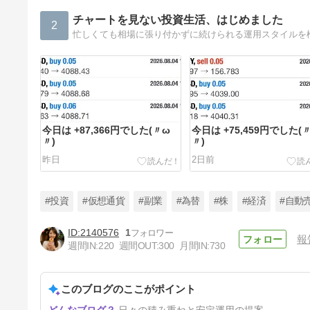
チャートを見ない投資生活、はじめました
2
今日は +87,366円でした(〃ω
今日は +75,459円でした(
〃)
〃)
昨日
2日前
#投資
#仮想通貨
#副業
#為替
#株
#経済
#自動
2140576
1
報
週間IN:
220
週間OUT:
300
月間IN:
730
今日は +82,833円でした(〃ω
〃)
このブログのここがポイント
7日前
日々の積み重ねと安定運用の提案