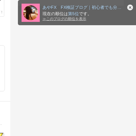
あやFX FX検証ブログ｜初心者でも分かる環境認識と検証
現在の順位は
第5位
です。
≫
このブログの順位を表示
を交えて発信中。無料メルマガでは無駄なエントリーを減らす考え方や利益を積み上げるための実践ノウハウをお届け（ブログ内に募集リンク有り）