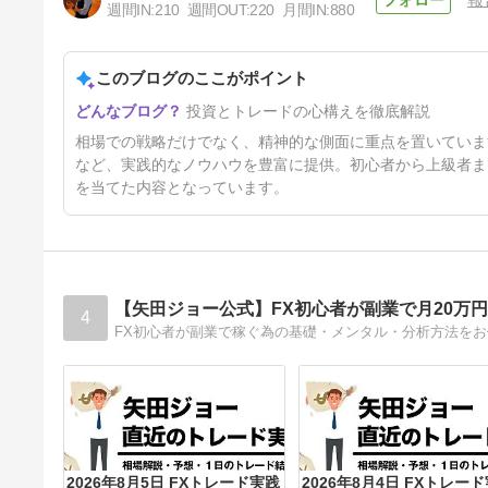
週間IN:
210
週間OUT:
220
月間IN:
880
このブログのここがポイント
頭と尻尾はくれてやれ ― 完璧
投資とトレードの心構えを徹底解説
を求めない投資の知恵
26日前
相場での戦略だけでなく、精神的な側面に重点を置いていま
など、実践的なノウハウを豊富に提供。初心者から上級者ま
を当てた内容となっています。
【矢田ジョー公式】FX初心者が副業で月20万
4
2026年8月5日 FXトレード実践
2026年8月4日 FXトレー