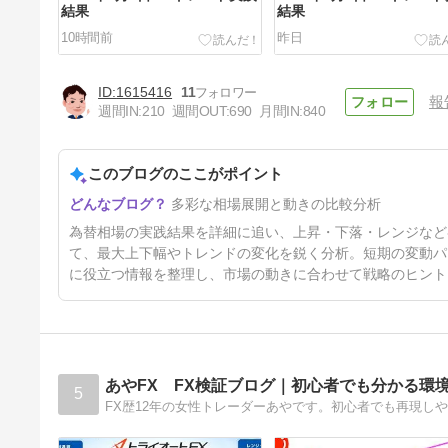
結果
結果
10時間前
昨日
1615416
11
報
週間IN:
210
週間OUT:
690
月間IN:
840
このブログのここがポイント
2026年7月30日 FXトレード実
多彩な相場展開と動きの比較分析
践結果
6日前
為替相場の実践結果を詳細に追い、上昇・下落・レンジなど
て、最大上下幅やトレンドの変化を鋭く分析。短期の変動パ
に役立つ情報を整理し、市場の動きに合わせて戦略のヒント
あやFX FX検証ブログ｜初心者でも分かる環
5