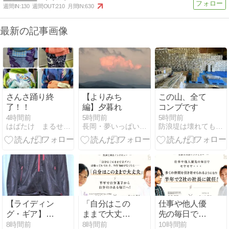
週間IN:
130
週間OUT:
210
月間IN:
630
最新の記事画像
さんさ踊り終
【よりみち
この山、全て
了！！
編】夕暮れ
コンブです
4時間前
5時間前
5時間前
はばたけ まるせい呉服店
長岡・夢いっぱい公園
防浪堤は壊れても 〜たろうの海〜
【ライディン
「自分はこの
仕事や他人優
グ・ギア】：
ままで大丈
先の毎日でモ
Daytona メッ
夫」半年で自
ヤモヤ→多く
8時間前
8時間前
10時間前