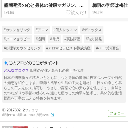
盛岡滝沢の心と身体の健康マガジン、夏の疲労回復に
梅雨の季節は梅仕
19日前
36日前
#カウンセリング
#アロマ
#個人レッスン
#デトックス
#アロマセラピー
#盛岡
#滝沢
#実技講習
#能力開発
#心理学カウンセリング
#アロマセラピスト養成講座
#ハーブ講習会
このブログのここがポイント
四季の変化と暮らしの癒しを伝達
日本の四季折々の移ろいとともに、心と身体の健康に役立つハーブや自然
の知恵を紹介します。季節の風景や生活の工夫を題材に、日々の癒しや暮
らしの工夫を鋭く描写し、やさしい言葉で心の安らぎを促します。自然と
のつながりや季節の移ろいを通じた癒やしの効果を追求し、具体的な生活
提案を丁寧に伝える特色を持ちます。
2017802
2
週間IN:
30
週間OUT:
190
月間IN:
90