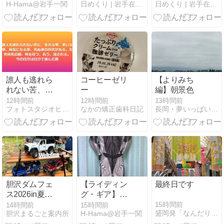
H-Hama@岩手一関
日めくり | 岩手在住 主夫ブロガーの日常
日めくり | 岩手在住 主夫ブロガーの日常
シュジャケッ
分迷子→自分
の仲間を引き
ト：上下
軸のある毎日
寄せられるよ
へ！まさみさ
うになり、半
んインタビュ
年で2社の社
ー
長に就任！佐
藤盛超さんの
ストーリー
誰人も逃れら
コーヒーゼリ
【よりみち
れない苦、生
ー
編】朝景色
きること、老
12時間前
12時間前
13時間前
フォトスタジオヒロ 写真家 上野比路
なかの矯正歯科日記
長岡・夢いっぱい公園
いること、病
気になるこ
と、死ぬこと
の四苦
胆沢ダムフェ
【ライディン
最終日です
ス2026in夏の
グ・ギア】：
後半 明日から
SPOON バイ
15時間前
14時間前
15時間前
盛岡発「なんだりかんだり」
胆沢まるごと案内所
H-Hama@岩手一関
２日間開催
ク用レーシン