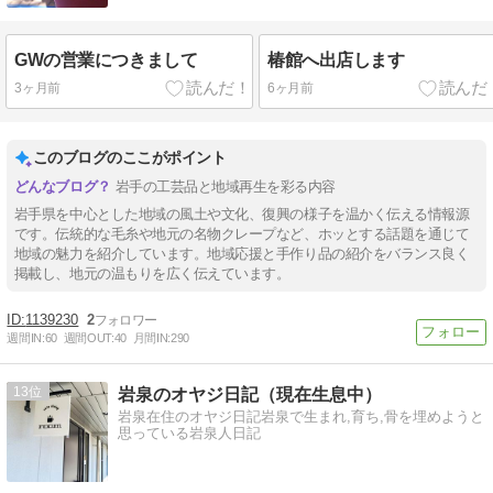
GWの営業につきまして
椿館へ出店します
3ヶ月前
6ヶ月前
このブログのここがポイント
岩手の工芸品と地域再生を彩る内容
岩手県を中心とした地域の風土や文化、復興の様子を温かく伝える情報源
です。伝統的な毛糸や地元の名物クレープなど、ホッとする話題を通じて
地域の魅力を紹介しています。地域応援と手作り品の紹介をバランス良く
掲載し、地元の温もりを広く伝えています。
1139230
2
週間IN:
60
週間OUT:
40
月間IN:
290
13
岩泉のオヤジ日記（現在生息中）
岩泉在住のオヤジ日記岩泉で生まれ,育ち,骨を埋めようと
思っている岩泉人日記