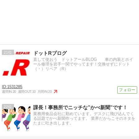
21
ドットRブログ
直して使おう ドットアールBLOG 車の内装とホイ
ール修理を岩手一関でやってます！交換せずにドット
（・）リペア（R）
1531285
週間IN:
20
週間OUT:
10
月間IN:
20
22
課長！事務所でニッチな”かべ新聞”です！
業務用食品会社に勤めています。デスクに飛び込んでく
る話題でかべ新聞作ってます。 業界だからこそのネタを
たまに吐き出します。