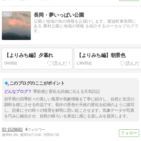
5
長岡・夢いっぱい公園
公園と地域の旬の情報をお届けします。紫波町東長岡に
ある 農村公園と地域の情報 を紹介するローカルブログで
す。
【よりみち編】夕暮れ
【よりみち編】朝景色
5時間前
13時間前
このブログのここがポイント
季節感と変化を詳細に伝える天気日記
岩手県の四季折々の美しい風景や気象情報を丁寧に紹介し、自然と生活の
調和を感じさせる作品です。朝夕の景色や天候の変化を絵画のように描写
し、読者にその時々の情景を鮮明に思い起こさせます。気象データや写真
を巧みに融合させ、自然の移ろいを身近に感じる楽しみを提供します。
1529682
4
週間IN:
180
週間OUT:
1160
月間IN:
720