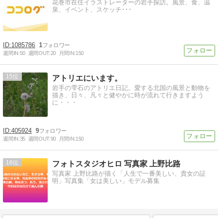
花巻市在住イラストレーターの岩手探訪。風景、食、温
泉、イベント、スケッチ･･･
1085786
1
週間IN:
50
週間OUT:
20
月間IN:
150
15
アトリエにいます。
岩手の雫石のアトリエ日記。愛する北国の風景と動物を
描き、日々、凡々と健やかに時が流れて行きますよう
に・・・
405924
9
週間IN:
35
週間OUT:
90
月間IN:
150
16
フォトスタジオヒロ 写真家 上野比路
写真家 上野比路が描く「人生で一番美しい、貴女の証
明」写真集「女は美しい」モデル募集