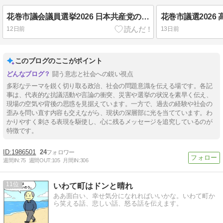
花巻市議会議員選挙2026 日本共産党の桜井はじめ、高橋こうき両氏当選。
12日前
13日前
このブログのここがポイント
闘う意志と社会への鋭い視点
多彩なテーマを鋭く切り取る政治、社会の問題意識を伝える場です。各記
事は、代表的な抗議活動や言論の衝突、災害や選挙の状況を素早く伝え、
現場の空気や背後の思惑を見据えています。一方で、過去の経験や社会の
歪みを問い直す内容も交えながら、現状の深層部に光を当てています。わ
かりやすく刺さる表現を駆使し、心に残るメッセージを追究しているのが
特徴です。
1986501
24
週間IN:
75
週間OUT:
105
月間IN:
306
11
いわて町はドンと晴れ
ああ面白い、幸せ気分になれればいいかな。いわて町か
ら笑える話、悲しい話、怒る話を伝えます。