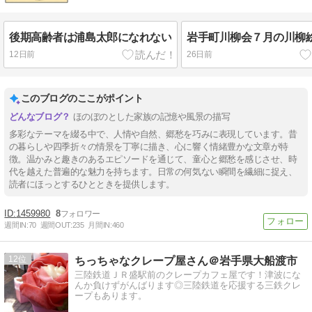
後期高齢者は浦島太郎になれない
岩手町川柳会７月の川柳
12日前
26日前
このブログのここがポイント
ほのぼのとした家族の記憶や風景の描写
多彩なテーマを綴る中で、人情や自然、郷愁を巧みに表現しています。昔
の暮らしや四季折々の情景を丁寧に描き、心に響く情緒豊かな文章が特
徴。温かみと趣きのあるエピソードを通じて、童心と郷愁を感じさせ、時
代を越えた普遍的な魅力を持ちます。日常の何気ない瞬間を繊細に捉え、
読者にほっとするひとときを提供します。
1459980
8
週間IN:
70
週間OUT:
235
月間IN:
460
12
ちっちゃなクレープ屋さん＠岩手県大船渡市
三陸鉄道ＪＲ盛駅前のクレープカフェ屋です！津波にな
んか負けずがんばります◎三陸鉄道を応援する三鉄クレ
ープもあります。