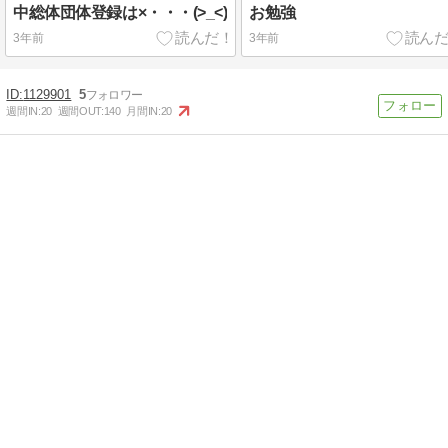
中総体団体登録は×・・・(>_<)
お勉強
3年前
3年前
1129901
5
週間IN:
20
週間OUT:
140
月間IN:
20