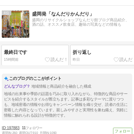
4
盛岡発「なんだりかんだり」
盛岡のリサイクルショップなんだり館ブログ商品紹介、
酒の話、オススメ飲食店、趣味の写真などの情報も
最終日です
折り返し
15時間前
昨日
このブログのここがポイント
地域情報と商品紹介を融合した構成
地域の出来事や季節の話題を巧みに取り入れながら、特徴的な商品やサー
ビスを紹介するスタイルが際立ちます。記事は多彩なテーマに渡りつつ
も、地域密着の情報やお得なキャンペーン情報を織り交ぜ、読者の生活に
密着した内容となっています。親しみやすさと実用性を兼ね備え、気軽に
情報に触れられる設計が特徴的です。
197883
11
週間IN:
260
週間OUT:
910
月間IN:
1090