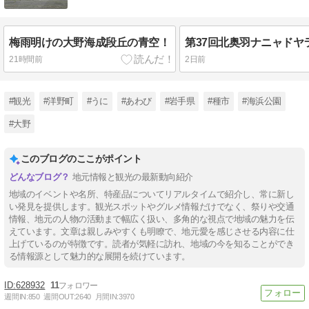
梅雨明けの大野海成段丘の青空！
21時間前
2日前
#観光
#洋野町
#うに
#あわび
#岩手県
#種市
#海浜公園
#大野
このブログのここがポイント
地元情報と観光の最新動向紹介
地域のイベントや名所、特産品についてリアルタイムで紹介し、常に新し
い発見を提供します。観光スポットやグルメ情報だけでなく、祭りや交通
情報、地元の人物の活動まで幅広く扱い、多角的な視点で地域の魅力を伝
えています。文章は親しみやすくも明瞭で、地元愛を感じさせる内容に仕
上げているのが特徴です。読者が気軽に訪れ、地域の今を知ることができ
る情報源として魅力的な展開を続けています。
628932
11
週間IN:
850
週間OUT:
2640
月間IN:
3970