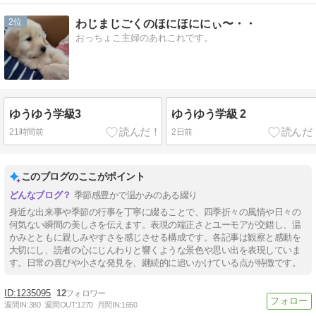
2
わじまじごくのほにほににぃ〜・・
おっちょこ主婦のあれこれです。
ゆうゆう学級3
ゆうゆう学級 2
21時間前
2日前
このブログのここがポイント
季節感豊かで温かみのある綴り
身近な出来事や季節の行事を丁寧に綴ることで、四季折々の風情や日々の
何気ない瞬間の美しさを伝えます。表現の端正さとユーモアが交錯し、温
かみとともに親しみやすさを感じさせる構成です。各記事は観察と感動を
大切にし、読者の心にじんわりと響くような景色や思い出を表現していま
す。日常の喜びや小さな発見を、継続的に追いかけている点が特徴です。
1235095
12
週間IN:
380
週間OUT:
1270
月間IN:
1650