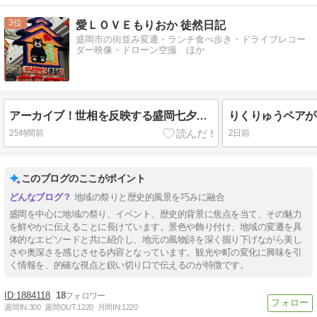
3
愛ＬＯＶＥもりおか 徒然日記
盛岡市の街並み変遷・ランチ食べ歩き・ドライブレコー
ダー映像・ドローン空撮 ほか
アーカイブ！世相を反映する盛岡七夕飾り
りくりゅうペアが
25時間前
2日前
このブログのここがポイント
地域の祭りと歴史的風景を巧みに融合
盛岡を中心に地域の祭り、イベント、歴史的背景に焦点を当て、その魅力
を鮮やかに伝えることに長けています。景色や飾り付け、地域の変遷を具
体的なエピソードと共に紹介し、地元の風物詩を深く掘り下げながら美し
さや奥深さを感じさせる内容となっています。観光や町の変化に興味を引
く情報を、的確な視点と鋭い切り口で伝えるのが特徴です。
1884118
18
週間IN:
300
週間OUT:
1220
月間IN:
1220