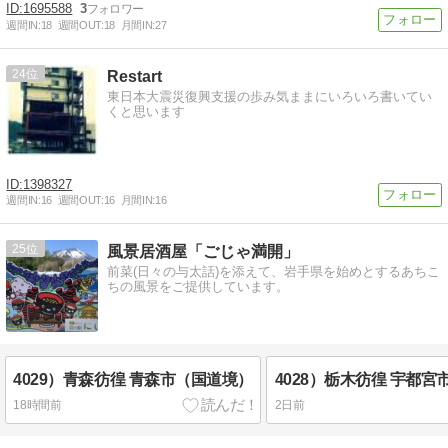
1695588
3
週間IN:
18
週間OUT:
18
月間IN:
27
24
Restart
東日本大震災復興支援の歩み気ままにいろいろ書いてい
くと思います
1398327
週間IN:
16
週間OUT:
16
月間IN:
16
25
風景居酒屋「ごじゃ満開」
前菜(日々の与太話)を添えて、岩手県を始めとするあちこ
ちの風景をご提供しています。
4029）青森彷徨 青森市（国道境）
18時間前
2日前