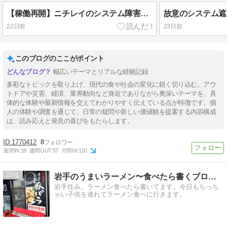
【稼働再開】ニチレイのシステム障害からの順次再開
22日前
23日前
このブログのここがポイント
幅広いテーマとリアルな経験記録
多彩なトピックを取り上げ、現代の食や社会の変化に鋭く切り込む。アウ
トドアや災害、経済、業界動向など身近でありながら奥深いテーマを、具
体的な体験や最新情報を交えてわかりやすく伝えている点が特徴です。個
人の体験や調査を通じて、日常の疑問や新しい価値観を提案する内容構成
は、読み応えと発見の喜びをもたらします。
1770412
8
週間IN:
18
週間OUT:
57
月間IN:
150
23
岩手のうまいラーメン〜食べたら書くブログ〜
岩手住み。ラーメン食べたら書いてます。今日もちっち
ゃい子供を連れてラーメン食べに行きます。