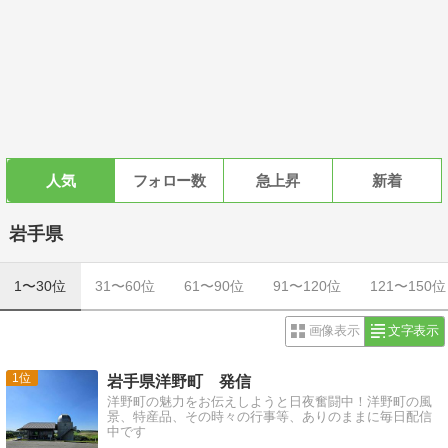
人気
フォロー数
急上昇
新着
岩手県
1〜30位
31〜60位
61〜90位
91〜120位
121〜150位
画像表示
文字表示
1
岩手県洋野町 発信
洋野町の魅力をお伝えしようと日夜奮闘中！洋野町の風
景、特産品、その時々の行事等、ありのままに毎日配信
中です