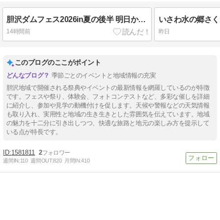
胆沢ダムフェス2026in夏の後半 明日から２日間開催
14時間前
昨日
このブログのここがポイント
季節ごとのイベントと地域情報の充実
胆沢地域で開催される祭典やイベントの最新情報を網羅しているのが特徴
です。フェスや祭り、体験会、フォトコンテストなど、多彩な催しを詳細
に紹介し、参加や見学の動機付けを促します。天候や警報などの天気情報
も取り入れ、実用性と地域の生き生きとした雰囲気を伝えています。地域
の魅力を十二分に引き出しつつ、快適な旅路と地元の楽しみ方を提示して
いる点が特長です。
1581811
2
週間IN:
110
週間OUT:
820
月間IN:
410