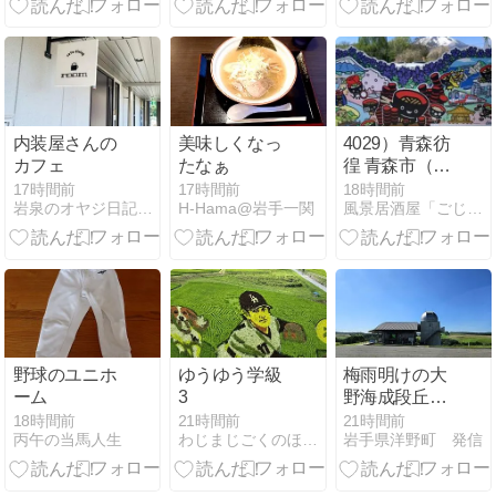
グツナギ
内装屋さんの
美味しくなっ
4029）青森彷
カフェ
たなぁ
徨 青森市（国
道境）
17時間前
17時間前
18時間前
岩泉のオヤジ日記（現在生息中）
H-Hama@岩手一関
風景居酒屋「ごじゃ満開」
野球のユニホ
ゆうゆう学級
梅雨明けの大
ーム
3
野海成段丘の
青空！
18時間前
21時間前
21時間前
丙午の当馬人生
わじまじごくのほにほににぃ〜・・
岩手県洋野町 発信