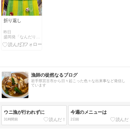
折り返し
昨日
盛岡発「なんだりかんだり」
7
漁師の徒然なるブログ
岩手県宮古市から日々起こった色々な出来事など発信し
ています
ウニ漁が行われずに
今週のメニューは
31時間前
2日前