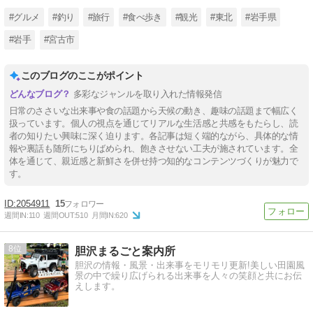
#グルメ
#釣り
#旅行
#食べ歩き
#観光
#東北
#岩手県
#岩手
#宮古市
このブログのここがポイント
多彩なジャンルを取り入れた情報発信
日常のささいな出来事や食の話題から天候の動き、趣味の話題まで幅広く
扱っています。個人の視点を通じてリアルな生活感と共感をもたらし、読
者の知りたい興味に深く迫ります。各記事は短く端的ながら、具体的な情
報や裏話も随所にちりばめられ、飽きさせない工夫が施されています。全
体を通じて、親近感と新鮮さを併せ持つ知的なコンテンツづくりが魅力で
す。
2054911
15
週間IN:
110
週間OUT:
510
月間IN:
620
8
胆沢まるごと案内所
胆沢の情報・風景・出来事をモリモリ更新!美しい田園風
景の中で繰り広げられる出来事を人々の笑顔と共にお伝
えします。