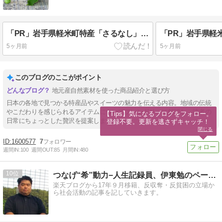
「PR」岩手県軽米町特産「さるなし」使用の商品
5ヶ月前
5ヶ月前
このブログのここがポイント
地元産自然素材を使った商品紹介と選び方
日本の各地で見つかる特産品やスイーツの魅力を伝える内容。地域の伝統
やこだわりを感じられるアイテムについてフレンドリーに解説し、読者の
【Tips】気になるブログをフォロー。

日常にちょっとした贅沢を提案します。
登録不要。更新を逃さずキャッチ！
閉じる
1600577
7
週間IN:
100
週間OUT:
85
月間IN:
480
10
つなげ“希”動力−人生記録員、伊東勉のページ。
楽天ブログから17年９月移籍、反収奪・反貧困の立場か
ら社会活動の記事を記していきます。