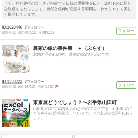
じて、神社参拝の楽しさと持続する伝統の重要性を伝え、読むものに新た
な視点をもたらします。自然と信仰が交差する瞬間を、わかりやすく美し
く描写しています。
1628446
7
週間IN:
21
週間OUT:
111
月間IN:
132
19
農家の嫁の事件簿 ＋（ぷらす）
北国岩手の山の中。農家の嫁の絵日記です。
1393223
7
週間IN:
20
週間OUT:
30
月間IN:
130
20
東京屋どうでしょう？〜岩手県山田町
山田町の東京屋釣具店の息子のブログです。山田町のこ
とを中心に情報発信しています。それ以外の記事もあり
ます。