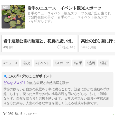
6
岩手のニュース イベント観光スポーツ
岩手のニュースイベント観光スポーツを紹介釜石生まれ
で盛岡在住の男が、岩手のニュースイベント観光スポー
ツを紹介します。
岩手運動公園の睡蓮と、初夏の思い出。
49日前
1年2ヶ月前
#ニュース
#観光
#イベント
#スポーツ
#岩手
#盛岡
#釜石
このブログのここがポイント
詩的な表現と自然描写を融合
季節の移ろいと自然の風景を丁寧に綴ることで、読者に静かな感動を呼び
起こします。凝った文章や独特の比喩表現を用いながらも、決して難解に
ならず、自然な温もりと共感を誘います。日常の何気ない風景や季節の彩
りを心に刻み、人生の小さな幸せを優しく伝える構成が特徴です。
1089184
5