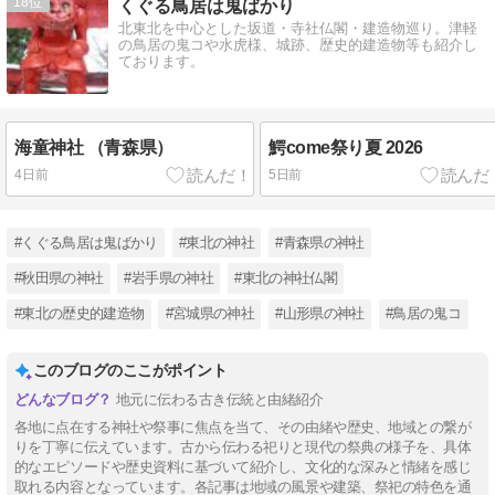
18
くぐる鳥居は鬼ばかり
北東北を中心とした坂道・寺社仏閣・建造物巡り。津軽
の鳥居の鬼コや水虎様、城跡、歴史的建造物等も紹介し
ております。
海童神社 （青森県）
鰐come祭り夏 2026
4日前
5日前
#くぐる鳥居は鬼ばかり
#東北の神社
#青森県の神社
#秋田県の神社
#岩手県の神社
#東北の神社仏閣
#東北の歴史的建造物
#宮城県の神社
#山形県の神社
#鳥居の鬼コ
このブログのここがポイント
地元に伝わる古き伝統と由緒紹介
各地に点在する神社や祭事に焦点を当て、その由緒や歴史、地域との繋が
りを丁寧に伝えています。古から伝わる祀りと現代の祭典の様子を、具体
的なエピソードや歴史資料に基づいて紹介し、文化的な深みと情緒を感じ
取れる内容となっています。各記事は地域の風景や建築、祭祀の特色を通