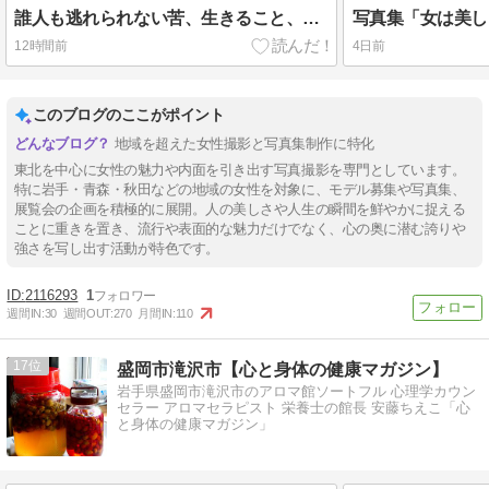
誰人も逃れられない苦、生きること、老いること、病気になること、死ぬことの四苦
12時間前
4日前
このブログのここがポイント
地域を超えた女性撮影と写真集制作に特化
東北を中心に女性の魅力や内面を引き出す写真撮影を専門としています。
特に岩手・青森・秋田などの地域の女性を対象に、モデル募集や写真集、
展覧会の企画を積極的に展開。人の美しさや人生の瞬間を鮮やかに捉える
ことに重きを置き、流行や表面的な魅力だけでなく、心の奥に潜む誇りや
強さを写し出す活動が特色です。
2116293
1
週間IN:
30
週間OUT:
270
月間IN:
110
17
盛岡市滝沢市【心と身体の健康マガジン】
岩手県盛岡市滝沢市のアロマ館ソートフル 心理学カウン
セラー アロマセラピスト 栄養士の館長 安藤ちえこ「心
と身体の健康マガジン」