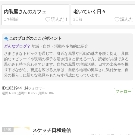
内装屋さんのカフェ
老いていく日々
17時間前
2日前
このブログのここがポイント
地域・自然・活動を多角的に紹介
さまざまなトピックを通じて、身近な風景や活動の魅力を鋭く捉え、具体
的なエピソードや現場の様子を活き活きと伝える一方、読者が共感できる
温かみも持ち合わせています。自然の風景や地域活動、日常の出来事を掘
り下げながら、視点を広げる文章は、自然や地域の奥深さに気付かせ、自
分の暮らしに新たな発見をもたらす構成になっています。
1031944
14
週間IN:
60
週間OUT:
656
月間IN:
184
14
スケッチ日和通信