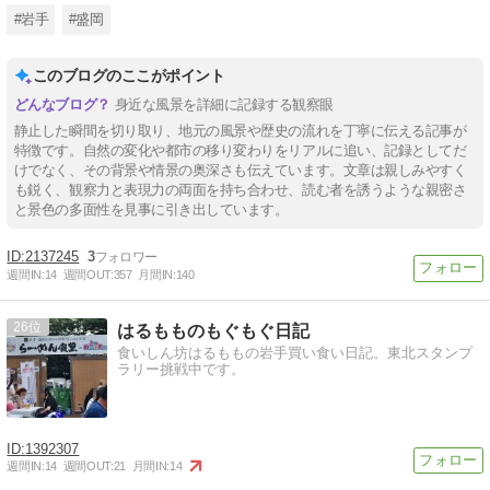
#岩手
#盛岡
このブログのここがポイント
身近な風景を詳細に記録する観察眼
静止した瞬間を切り取り、地元の風景や歴史の流れを丁寧に伝える記事が
特徴です。自然の変化や都市の移り変わりをリアルに追い、記録としてだ
けでなく、その背景や情景の奥深さも伝えています。文章は親しみやすく
も鋭く、観察力と表現力の両面を持ち合わせ、読む者を誘うような親密さ
と景色の多面性を見事に引き出しています。
2137245
3
週間IN:
14
週間OUT:
357
月間IN:
140
26
はるもものもぐもぐ日記
食いしん坊はるももの岩手買い食い日記。東北スタンプ
ラリー挑戦中です。
1392307
週間IN:
14
週間OUT:
21
月間IN:
14