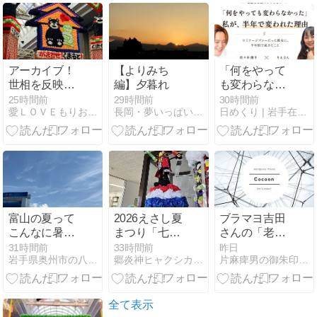
アーカイブ！
【よりみち
「何をやって
世相を反映す
編】夕暮れ
も変わらなか
る盛岡七夕飾
った」半年で
25時間前
29時間前
30時間前
愛ＬＯＶＥもりおか 徒然日記
長岡・夢いっぱい公園
日めくり | 岩手在住 主夫ブロガーの日常
り
どん底→助け
てくれる人に
囲まれる人生
へ！りえさん
インタビュー
富山の夏って
2026えさし夏
ブラマヨ吉田
こんなに暑か
まつり「七夕
さんの「老い
ったの？
まつり」
は熟成」例え
31時間前
33時間前
昨日
岩手県奥州市の八百屋・佐々豊青果社員「シンタローのブログ」
郷炎神ヒャクシカイザー
片麻痺男の御朱印集め旅行記
に感嘆。障害
やピンチも視
点を変えれば
大チャンス？
全て表示