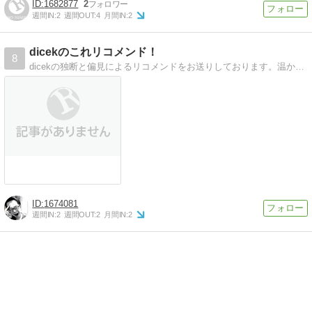
1682877
2
週間IN:
2
週間OUT:
4
月間IN:
2
dicekのこれリコメンド！
8
dicekの独断と偏見によるリコメンドをお送りしております。温かく見守って下さい。
1674081
週間IN:
2
週間OUT:
2
月間IN:
2