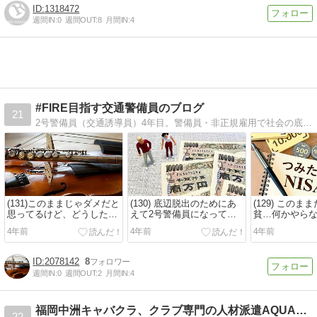
1318472
週間IN:
0
週間OUT:
8
月間IN:
4
#FIRE目指す交通警備員のブログ
21
2号警備員（交通誘導員）4年目。警備員・非正規雇用で社会の底辺層に埋もれ、貧乏・貧困に悩む人たちに向け、自分の日常を紹介しつつ、気持ちを鼓舞し「節約と運用」でFIREを目指すための情報を提供するブログです。
(131)このままじゃダメだと
(130) 底辺脱出のためにあ
(129) このま
思ってるけど、どうしたら
えて2号警備員になって年
貧…何かやら
いいかわからない方へ❗️＆コ
収400万稼ぐ方法❗️…＆コレ
安な方は→“つ
4年前
4年前
4年前
レ聴いてみて♪(103回目/E.
聴いてみて♪(102回目/モノ
NISA”で投資
エルガーのエニグマ変奏曲
クローム・セット The
みましょう❗
第9変奏“ニムロッド”〈英ク
Monochrome Set〈UKニュ
2078142
8
ラシック〉)
ーウェイブ/ポストパン
週間IN:
0
週間OUT:
2
月間IN:
4
ク〉)
福岡中洲キャバクラ、クラブ専門の人材派遣AQUA公式高収入…
22