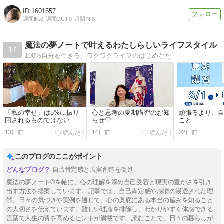
1601557
週間IN:
0
週間OUT:
0
月間IN:
8
魔法の夢ノートで叶えるわたしらしいライフスタイル
17
100%自分を生きる。ワクワクライフのはじめかた
「私の幸せ」は5%に振り
心と思考の夏期講習のお知
頑張るより、
回されるものではない
らせ♡
こと
13日前
14日前
22日前
このブログのここがポイント
自己肯定感と現実創造を促進
魔法の夢ノート®︎を軸に、心の理解を深め自己受容と現実の豊かさを引き
出す方法を提案しています。記事では、自己肯定感や感情の浸透された理
解、日々の気づきや実例を通じて、心の奥底にある本当の望みを知ること
の大切さを伝えています。難しい理論を排除し、わかりやすく体感できる
言葉で人生の質を高めるヒントが満載です。読むことで、日々の暮らしが