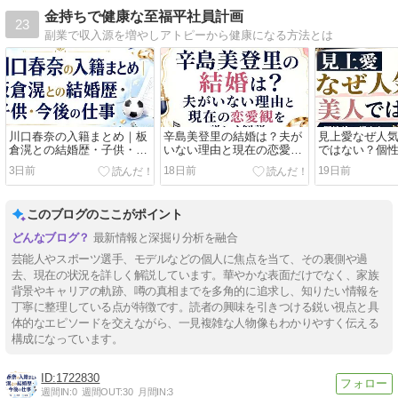
金持ちで健康な至福平社員計画
23
副業で収入源を増やしアトピーから健康になる方法とは
川口春奈の入籍まとめ｜板
辛島美登里の結婚は？夫が
見上愛なぜ人
倉滉との結婚歴・子供・今
いない理由と現在の恋愛観
ではない？個
後の仕事
を詳しく解説
と演技力を解
3日前
18日前
19日前
このブログのここがポイント
最新情報と深掘り分析を融合
芸能人やスポーツ選手、モデルなどの個人に焦点を当て、その裏側や過
去、現在の状況を詳しく解説しています。華やかな表面だけでなく、家族
背景やキャリアの軌跡、噂の真相までを多角的に追求し、知りたい情報を
丁寧に整理している点が特徴です。読者の興味を引きつける鋭い視点と具
体的なエピソードを交えながら、一見複雑な人物像もわかりやすく伝える
構成になっています。
1722830
週間IN:
0
週間OUT:
30
月間IN:
3