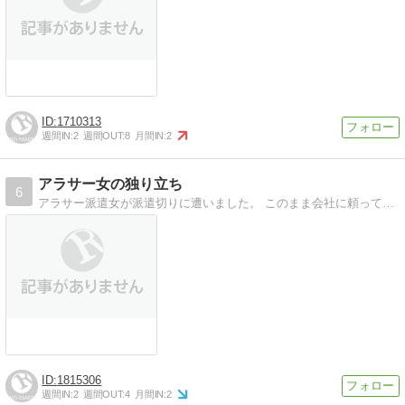
1710313
週間IN:
2
週間OUT:
8
月間IN:
2
アラサー女の独り立ち
6
アラサー派遣女が派遣切りに遭いました。 このまま会社に頼って生きていてもお先真っ暗。 結婚もまだなのにっっ！！ こうなったら自分で仕事を始めよう。 アラサー独…
1815306
週間IN:
2
週間OUT:
4
月間IN:
2