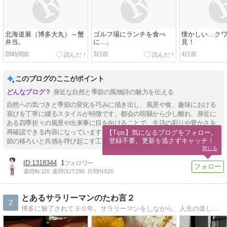
北海道展（博多大丸）～蟹
ゴルフ場にランチを食べ
懐かしい…ク
弁当。
に…。
見！
28時間前
3日前
4日前
このブログのここがポイント
身近な自然と季節の風物詩の魅力を伝える
自然への気づきと季節の変化を巧みに描き出し、風景や食、趣味における
喜びを丁寧に綴るスタイルが特徴です。都会の喧騒から少し離れ、身近に
ある四季折々の風景や出来事に目を向けることで、生活の彩りや豊かさを
再確認できる内容になっています。写真やエピソードを交え、読み手に季
【Tips】気になるブログをフォロー。

登録不要。更新を逃さずキャッチ！
節の移ろいと共感を呼び起こす工夫が随所に見られます。
閉じる
1318344
1
週間IN:
120
週間OUT:
290
月間IN:
520
とあるサラリーマンのたわ言２
2
博多に魅了されて３０年。サラリーマンをしながら、人生の楽しみをひたすら追い求めるクソ真面目な男←人からよく言われる。グルメ、ゴルフ、スノボーと趣味多彩。