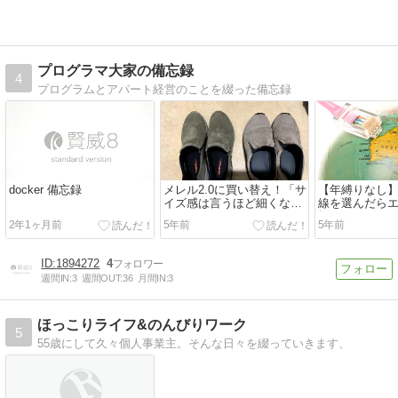
プログラマ大家の備忘録
4
プログラムとアパート経営のことを綴った備忘録
docker 備忘録
メレル2.0に買い替え！「サ
【年縛りなし
イズ感は言うほど細くない
線を選んだら
よ」
択だった。。
2年1ヶ月前
5年前
5年前
1894272
4
週間IN:
3
週間OUT:
36
月間IN:
3
ほっこりライフ&のんびりワーク
5
55歳にして久々個人事業主。そんな日々を綴っていきます、