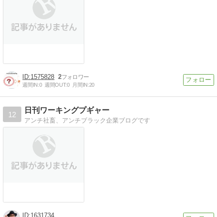
1575828
2
週間IN:
0
週間OUT:
0
月間IN:
20
日刊ワーキングプギャー
12
アンチ社畜、アンチブラック企業ブログです
1631734