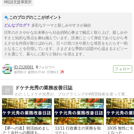
#相談支援事業所
このブログのここがポイント
多彩なテーマと親しみやすさが融合
日常のささやかな出来事から社会的関心事まで幅広く取り上げ、親しみや
すさと知的な視点を兼ね備えています。読者にとって身近でありながら考
えさせる内容が散りばめられ、日々の気づきや新たな発見をもたらす一助
となることを目指しています。さまざまな季節の話題や心温まるエピソー
ドを通じて、暮らしに彩りと味わいを添えます。
2126581
8
週間IN:
0
週間OUT:
44
月間IN:
2
ドケチ光秀の業務改善日誌
27
わたくしドケチ光秀が、プログラミングやWEB技術を使って業務改善力を上げようと頑張る日々の記録です。
【夢への道】朝活始めまし
11/11 行政書士の実務を知
10/26 無性
た！会社への相談も。
りたい。
くなった。