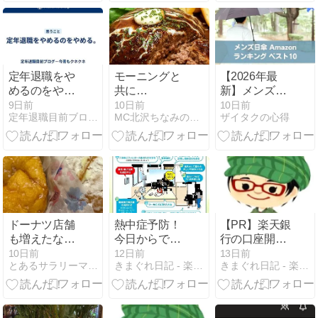
鳥・藤原の宮
都」の世界遺
産登録決定
定年退職をや
モーニングと
【2026年最
めるのをやめ
共に…
新】メンズ日
る。
傘のおすすめ
9日前
10日前
10日前
定年退職目前ブログ−今宵もクネクネ
MC北沢ちなみのシンプルライフワークと女磨き
ザイタクの心得
人気ランキン
グ10選｜
Amazonのお
しゃれな人気
モデルを厳選
ドーナツ店舗
熱中症予防！
【PR】楽天銀
も増えたな
今日からでき
行の口座開設
～。
る基本対策
は紹介コード
10日前
12日前
13日前
とあるサラリーマンのたわ言２
きまぐれ日記 - 楽天ブログ
きまぐれ日記 - 楽天ブログ
がお得！メリ
ット徹底解説