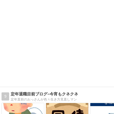
定年退職目前ブログ−今宵もクネクネ
9
定年直前のおっさんが色々生き方見直しマン