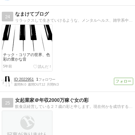
なまけてブログ
24
リラックスして生きていけるような、メンタルヘルス、雑学系中心のブログです。
チック・コリアの世界、色
彩の豊かな音
5年前
2022951
1
週間IN:
0
週間OUT:
12
月間IN:
3
女起業家＠年収2000万稼ぐ女の彩
25
飲食店経営している２７歳の彩と申します。現在何かを成功する為に必要な事を私が実践から得た情報を紹介します。