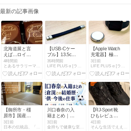
最新の記事画像
北海道展と言
【USB-Cケー
【Apple Watch
えば…ロイズ
ブル】13.5cm
充電器】極小
にルタオ。
のEzoショー
サイズで持ち
4時間前
35時間前
3日前
とあるサラリーマンのたわ言２
LIFE PLUS α [ライフプラスアルファ]
LIFE PLUS α [ライフプラスアルファ]
トケーブルで
運ぶ。MoKo
ガジェットポ
のApple Watch
ーチのゴチャ
用USB-C充電
つきをゼロに
器でガジェッ
する
トポーチをコ
ンパクト化
【御所市・橿
川口春奈の入
【RJ-Sport 靴
原市】国産新
籍まとめ｜板
ひもレビュ
調畳を2件の
倉滉との結婚
ー】トレッキ
3日前
3日前
4日前
日本の伝統品、「畳たたみ」の魅力！
金持ちで健康な至福平社員計画
そんな生活でええんか？
お客様へ納品
歴・子供・今
ングシューズ