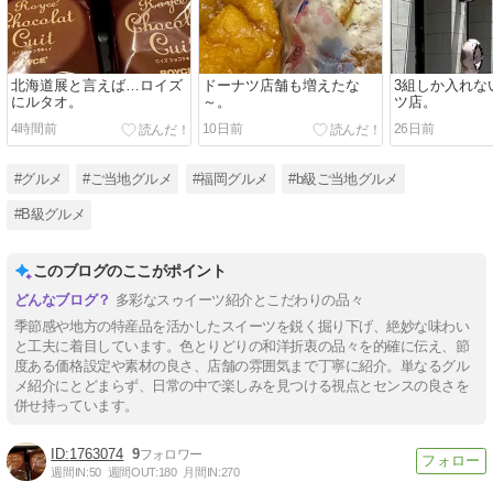
北海道展と言えば…ロイズ
ドーナツ店舗も増えたな
3組しか入れな
にルタオ。
～。
ツ店。
4時間前
10日前
26日前
#グルメ
#ご当地グルメ
#福岡グルメ
#b級ご当地グルメ
#B級グルメ
このブログのここがポイント
多彩なスゥイーツ紹介とこだわりの品々
季節感や地方の特産品を活かしたスイーツを鋭く掘り下げ、絶妙な味わい
と工夫に着目しています。色とりどりの和洋折衷の品々を的確に伝え、節
度ある価格設定や素材の良さ、店舗の雰囲気まで丁寧に紹介。単なるグル
メ紹介にとどまらず、日常の中で楽しみを見つける視点とセンスの良さを
併せ持っています。
1763074
9
週間IN:
50
週間OUT:
180
月間IN:
270