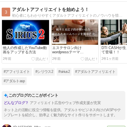
アダルトアフィリエイトを始めよう！
3
初心者にもわかりやすくアダルトアフィリエイトのノウハウを惜しげもなく解説しています。稼ぎやすいジャンルとしてアダルトアフィリエイトは人気で、最近では女性の方も…
他人の作成したYouTube動
エステサロン向け
DTI CASH
画をアップする方法
wordpressテーマ
て登場！！
「HOLOS」
2年前
2年前
2年1ヶ月前
#アフィリエイト
#シリウス2
#sirius2
#アダルトアフィリエイト
#アダルトasp
このブログのここがポイント
アフィリエイト広告やウェブ作成支援が充実
ネット上の活動に役立つ情報を提供。アダルトやビジネス向けのASPやテ
ンプレートを紹介し、効率よく魅力的なサイト作りをサポートします。