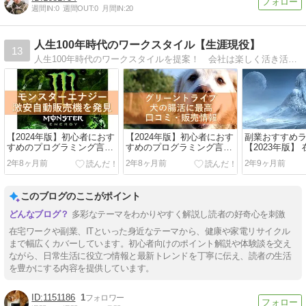
週間IN:
0
週間OUT:
0
月間IN:
20
人生100年時代のワークスタイル【生涯現役】
13
人生100年時代のワークスタイルを提案！ 会社は楽しく活き活きと働き、必要な貯蓄と投資を行い、副業を育て、起業しよう！【生涯現役、明日に向かって歩け！】
【2024年版】初心者におす
【2024年版】初心者におす
副業おすすめ
すめのプログラミング言語
すめのプログラミング言語
【2023年版】
ガイド！ 基礎知識、選び
ガイド！ 基礎知識、選び
＆初心者向け
2年8ヶ月前
2年8ヶ月前
2年9ヶ月前
方、ランキング、学習方法
方、ランキング、学習方法
でをガイダン
など！
など！
方は？
このブログのここがポイント
多彩なテーマをわかりやすく解説し読者の好奇心を刺激
在宅ワークや副業、ITといった身近なテーマから、健康や家電リサイクル
まで幅広くカバーしています。初心者向けのポイント解説や体験談を交え
ながら、日常生活に役立つ情報と最新トレンドを丁寧に伝え、読者の生活
を豊かにする内容を提供しています。
1151186
1