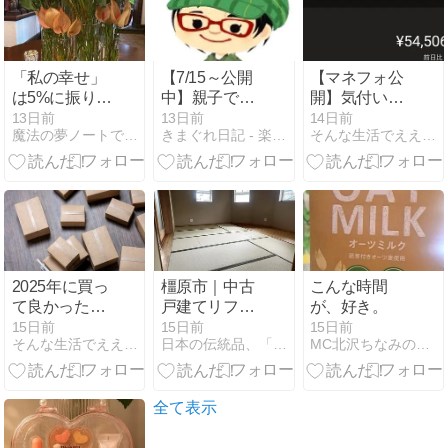
「私の幸せ」
【7/15～公開
【マネフォ公
は5%に振り回
中】親子で楽
開】気付いた
されるもので
しむ絵本の読
ら、資産5400
13日前
13日前
14日前
魔法の夢ノートで叶えるわたしらしいライフスタイル
きまぐれ日記 - 楽天ブログ
そんな生活でええんか？
はない
み聞かせ動画
万。40歳手前
（あかずきん
の普通の会社
たろう等）
員が「いつの
間にか」準富
裕層になれた
理由
2025年に買っ
橿原市｜中古
こんな時間
て良かったニ
戸建てリフォ
が、好き。
ッチなガジェ
ーム物件の畳
15日前
15日前
15日前
そんな生活でええんか？
日本の伝統品、「畳たたみ」の魅力！
MC北沢ちなみのシンプルライフワークと女磨き
ット20選 生産
表張り替え(表
性を極限まで
替え)計15.5畳
高める自己投
の納品
資
全て表示