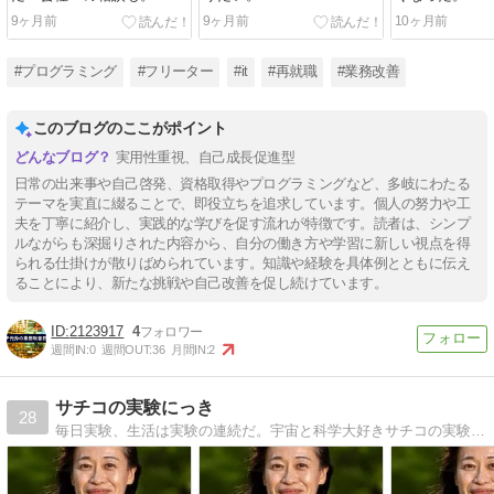
9ヶ月前
9ヶ月前
10ヶ月前
#プログラミング
#フリーター
#it
#再就職
#業務改善
このブログのここがポイント
実用性重視、自己成長促進型
日常の出来事や自己啓発、資格取得やプログラミングなど、多岐にわたる
テーマを実直に綴ることで、即役立ちを追求しています。個人の努力や工
夫を丁寧に紹介し、実践的な学びを促す流れが特徴です。読者は、シンプ
ルながらも深掘りされた内容から、自分の働き方や学習に新しい視点を得
られる仕掛けが散りばめられています。知識や経験を具体例とともに伝え
ることにより、新たな挑戦や自己改善を促し続けています。
2123917
4
週間IN:
0
週間OUT:
36
月間IN:
2
サチコの実験にっき
28
毎日実験、生活は実験の連続だ。宇宙と科学大好きサチコの実験にっき。