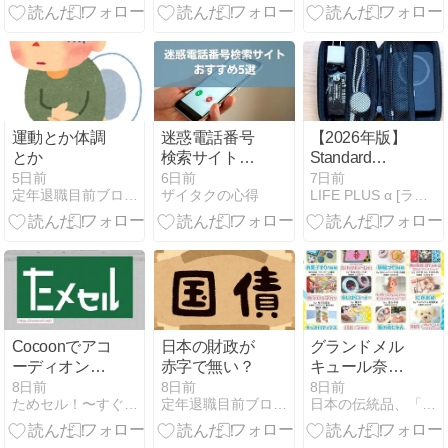
しました｜熊
後の仕事
の「靴紐ほど
本県産い草🌿
けるストレ
「絢葉（あや
ス」を数百円
は）」使用
で完全に排除
する方法
運動とか体調
迷惑電話番号
【2026年版】
とか
検索サイトお
Standard
すすめ5選｜
Productsのガ
5日前
6日前
7日前
定年退職目前ブログ−今宵もクネクネ
ザイタクの心得
LIFE PLUS α [ライフプラスアルファ]
知らない番号
ジェットケー
を調べる方法
スが300円の
と注意点
神コスパ！カ
バンを軽快に
するミニマル
収納術と厳選
6アイテム
Cocoonでアコ
日本の財政が
グランドメル
ーディオンを
赤字で無い？
キュール奈良
デフォルトで
橿原「夏のか
8日前
8日前
8日前
ためセル！〜すぐ試せるエクセルのサイト〜
定年退職目前ブログ−今宵もクネクネ
日本の伝統品、「畳たたみ」の魅力！
開く方法！
しはらワーク
【jQuery不
ショップ」に
要】
出店！㊗️飛