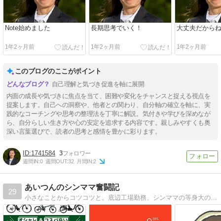
Note始めました
長期思考でいく！
大丈夫だから
1年2ヶ月前
1年2ヶ月前
1年2ヶ月前
このブログのここがポイント
自己理解と気づき促進を軸に展開
内面の成長や気づきに焦点を当て、困難や変化をチャンスと捉える視点を
提案します。自己への洞察や、他者との関わり、自分軸の確立を軸に、実
践的なコーチングや思考の整理法を丁寧に解説。気付きや学びを深めなが
ら、自分らしい生き方や心の安定を追求する内容です。親しみやすくも奥
深い言葉選びで、読者の思考と感情を豊かに彩ります。
1741584
3
週間IN:
0
週間OUT:
32
月間IN:
2
あいつんのシンママ奮闘記
29
小さなことからコツコツと。底辺工場勤務、シンママの等身大の日々の奮闘記