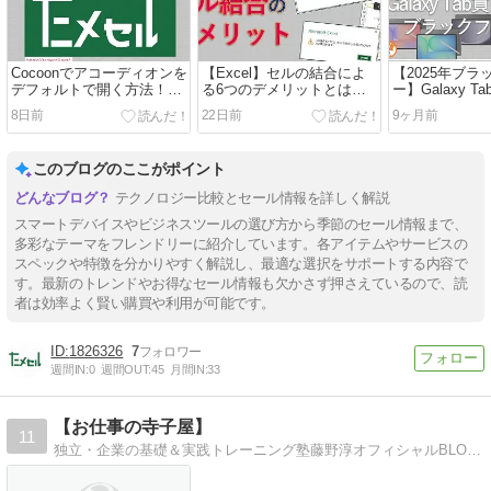
Cocoonでアコーディオンを
【Excel】セルの結合によ
【2025年ブ
デフォルトで開く方法！
る6つのデメリットとは？
ー】Galaxy 
【jQuery不要】
使ってはいけない理由とエ
今！S10 FE・
8日前
22日前
9ヶ月前
ラー回避の裏ワザ
S11まで狙い
説
このブログのここがポイント
テクノロジー比較とセール情報を詳しく解説
スマートデバイスやビジネスツールの選び方から季節のセール情報まで、
多彩なテーマをフレンドリーに紹介しています。各アイテムやサービスの
スペックや特徴を分かりやすく解説し、最適な選択をサポートする内容で
す。最新のトレンドやお得なセール情報も欠かさず押さえているので、読
者は効率よく賢い購買や利用が可能です。
1826326
7
週間IN:
0
週間OUT:
45
月間IN:
33
【お仕事の寺子屋】
11
独立・企業の基礎＆実践トレーニング塾藤野淳オフィシャルBLOG【独立・企業の実践道場】