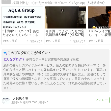
福岡中洲を中心に九州全域に当グループ（Agruep）人材派遣AQUAの公式ブログです。当社はそれぞれにあったライフワークにあわせて福岡中洲を中心にキャバクラ、…
”【簡単SEOクイズ】あな
今月買ってよかったもの空
TikTokライ
たはどのくらい知ってるか
気清浄機SHARP[KI-SX75]
ら、すごい反
な？”
1年5ヶ月前
1年7ヶ月前
1年7ヶ月前
このブログのここがポイント
多彩なテーマと実体験を共感誘う筆致
最新の暮らしのアイテムやサービス、個人の前向きな挑戦をテーマに、多
角的な視点と親しみやすさを兼ね備えた文章でつづられています。商品の
具体的な紹介や体験談、時には自己啓発やお得情報も交え、読者にとって
身近で役立つ情報源となることを意識しています。日常の中のちょっとし
た発見や心に響く思いを丁寧に伝えることで、活気ある話題を提供してい
ます。
1695476
週間IN:
0
週間OUT:
63
月間IN:
3