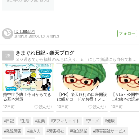
1385594
週間IN:
0
週間OUT:
3
月間IN:
3
きまぐれ日記 - 楽天ブログ
26
３０過ぎてから福祉のみちに入り、五十にして無謀にも自分で相談支援事業所を立ち上げて悪戦苦闘しているおばちゃんワーカーです。
熱中症予防！今日からでき
【PR】楽天銀行の口座開設
【7/15～公開
る基本対策
は紹介コードがお得！メリ
しむ絵本の読
ット徹底解説
（あかずきん
12日前
13日前
13日前
#日記
#生活
#副業
#アフィリエイト
#アニメ
#健康
#発達障害
#生き方
#障害福祉
#独立開業
#障害福祉サービス