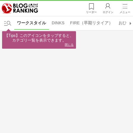
リーダー
ログイン
メニュー
ワークスタイル
DINKS
FIRE（早期リタイア）
おひと
【Tips】このアイコンをタップすると、

カテゴリ一覧を表示できます。
閉じる