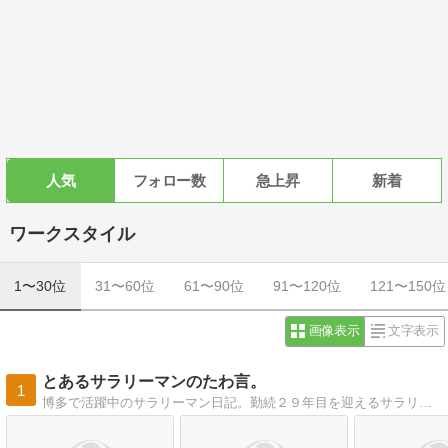
人気
フォロー数
急上昇
新着
ワークスタイル
1〜30位
31〜60位
61〜90位
91〜120位
121〜150位
画像表示
文字表示
とあるサラリーマンのたわ言。
1
博多で活躍中のサラリーマン日記。勤続２９年目を迎えるサラリーマンが博多の街と共にライフワークをご紹介。