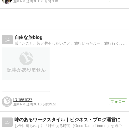
週間IN:
0
週間OUT:
60
月間IN:
10
自由な旅blog
14
感じたこと、皆と共有したいこと、旅行いったよー、旅行行くよー（笑）的なことを自由に書いていくブログになります。
1661037
週間IN:
0
週間OUT:
0
月間IN:
10
味のあるワークスタイル｜ビジネス・ブログ運営に関するブログ
15
お金に縛られずに「味のある時間（Good Taste Time）」を過ごす！がモットー。「ビジネス」「ブログ運営」を充実させるための記事を書いています。