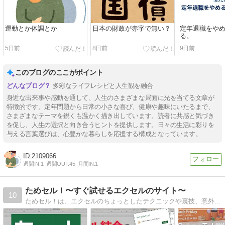
運動とか体調とか
日本の財政が赤字で無い？
定年退職をや
る。
5日前
8日前
9日前
このブログのここがポイント
多彩なライフレシピと人生観を融合
身近な出来事や感動を通して、人生のさまざまな局面に光を当てる文章が
特徴的です。定年問題から日常の小さな喜び、健康や趣味にいたるまで、
さまざまなテーマを鋭くも温かく描き出しています。読者に共感と気づき
を促し、人生の選択と向き合うヒントを提供します。日々の生活に彩りを
与える言葉選びは、心豊かな暮らしを応援する構成となっています。
2109066
週間IN:
1
週間OUT:
45
月間IN:
1
ためセル！〜すぐ試せるエクセルのサイト〜
10
ためセル！は、エクセルのちょっとしたテクニックや裏技、意外と気づかない小ネタ、困ったときの助けになる解決方法などを紹介していくサイトを目指しています。