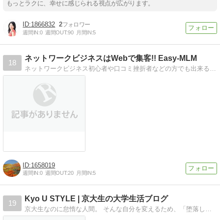
もっとラクに、幸せに感じられる視点が広がります。
1866832
2
週間IN:
0
週間OUT:
90
月間IN:
5
ネットワークビジネスはWebで集客!! Easy-MLM
18
ネットワークビジネス初心者や口コミ挫折者などの方でも出来る、インターネットだけで集客できるネットワークビジネス成功メソッドをお知らせします！
1658019
週間IN:
0
週間OUT:
20
月間IN:
5
Kyo U STYLE | 京大生の大学生活ブログ
19
京大生なのに怠惰な人間。 そんな自分を変えるため、「堕落した大学生活を変えるライフスタイル」を実践するとともにその情報や様子を発信中。 だらける学生さんの味方。