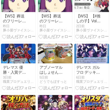
ルツ】
リーレン」
リーレン」
#WSdeckgbf
「高い買い物
「高い買い物
フリーレン」
フリーレン」
【WS】葬送
【WS】葬送
【WS】 【#推
のフリーレン
のフリーレン
しの子】Vol.3
Vol2「寄り道
Vol2「寄り道
のカードリス
昨日
昨日
2日前
豚小屋ヴァイスシュヴァルツ -ブタゴヤWS-
豚小屋ヴァイスシュヴァルツ -ブタゴヤWS-
豚小屋ヴァイスシュヴァルツ -ブタゴヤWS-
ばかりの旅路
ばかりの旅路
トが公開され
フェルン」
フェルン」
たので未公開
「借金の返済
「借金の返済
カード12種見
フリーレン」
フリーレン」
るか
「封魔鉱 フェ
「封魔鉱 フェ
ルン」「警戒
ルン」「警戒
態勢 フェル
態勢 フェル
ン」
ン」
デレマス 優
アブノーマル
デレマス ガル
勝・入賞デッ
はしょせんア
フロ デッキ
キ まとめ
ブノーマル
案・価格
3日前
5日前
6日前
職業プロデュエリスト(自称)
どうでもぽすっと
職業プロデュエリスト(自称)