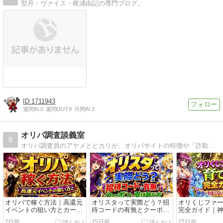
型月・ヴァイス・梶浦由記の専門ブログ。
1711943
週間IN:
0
週間OUT:
9
月間IN:
3
オリパ調査談義室
8
オリパ調査員のアヤメとヒカリが、オリパサイトの特徴や「詐欺？」「ヤバイ？」と不安視される理由を丁寧に調査。各サイトの紹介や他オリパとの比較、お得なクーポン情報まで、最新の状況を交えながら、オリパ初心者にもわかりやすく楽しく解説します。
オリパで稼ぐ方法｜高還元
オリスタって実際どう？招
オリくじファ
イベントの狙い方とカード
待コードの有無とクーポン
完全ガイド｜
の高く売るコツ
の受け取り方
ないの効率的
7日前
15日前
27日前