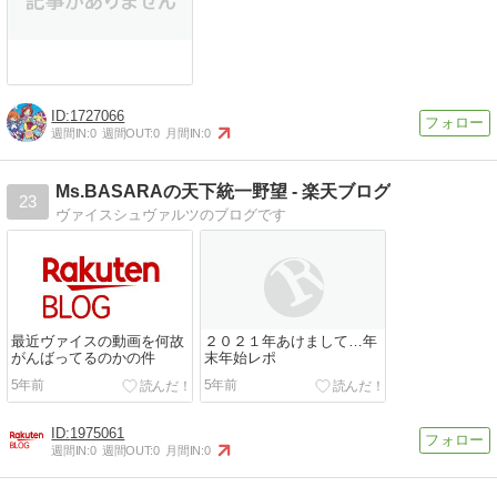
1727066
週間IN:
0
週間OUT:
0
月間IN:
0
Ms.BASARAの天下統一野望 - 楽天ブログ
23
ヴァイスシュヴァルツのブログです
最近ヴァイスの動画を何故
２０２１年あけまして…年
がんばってるのかの件
末年始レポ
5年前
5年前
1975061
週間IN:
0
週間OUT:
0
月間IN:
0