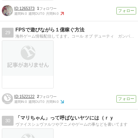
1265373
1
週間IN:
0
週間OUT:
0
月間IN:
0
FPSで遊びながら１億稼ぐ方法
29
海外ゲーム情報配信してます。コール オブ デューティ ガンパレード・マーチ ヴァンガード 大好き
1522122
2
週間IN:
0
週間OUT:
0
月間IN:
0
「マリちゃん」って呼ばないヤツには（ｒｙ
30
ヴァイスシュヴァルツやアニメやゲームの事などを書いてます