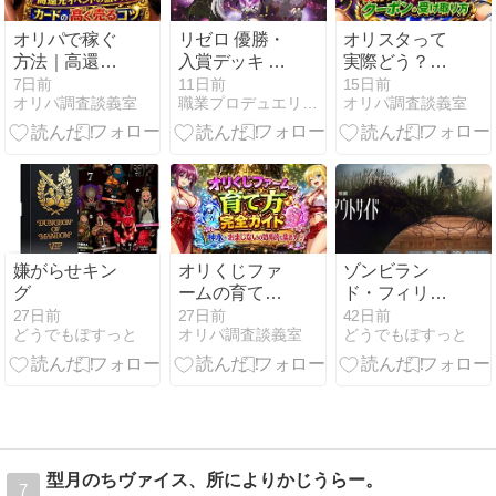
オリパで稼ぐ
リゼロ 優勝・
オリスタって
方法｜高還元
入賞デッキ ま
実際どう？招
イベントの狙
とめ
待コードの有
7日前
11日前
15日前
オリパ調査談義室
職業プロデュエリスト(自称)
オリパ調査談義室
い方とカード
無とクーポン
の高く売るコ
の受け取り方
ツ
嫌がらせキン
オリくじファ
ゾンビラン
グ
ームの育て方
ド・フィリピ
完全ガイド｜
ン
27日前
27日前
42日前
どうでもぽすっと
オリパ調査談義室
どうでもぽすっと
神水・おまじ
ないの効率的
な集め方
型月のちヴァイス、所によりかじうらー。
7