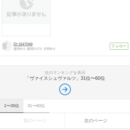
1647049
週間IN:
0
週間OUT:
0
月間IN:
0
次のランキングを表示
「ヴァイスシュヴァルツ」
31位〜60位
1〜30位
31〜60位
前のページ
次のページ