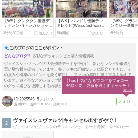
【WS】ダンダダン優勝デ
【WS】バンドリ優勝デッ
【WS】グラン
ッキレシピ(トレカショップ
キレシピ(Weiss Schwarz
ンタジー優勝
ぽよんまる(にゃー クロス
Bandung Community)【ヴ
(TSUTAYA秩
3時間30分前
5時間前
6時間前
タ取扱開始‼️)【ヴァイスシ
ァイスシュヴァルツ】
レカ部)【ヴァ
ュヴァルツ】
#WSdeckBD
ルツ】 #WSdec
#WSdeckDDD
このブログのここがポイント
多彩なデッキレシピと購入情報満載
ヴァイスシュヴァルツの大会優勝デッキを中心に、新たなレシピや最適な
買い場情報を提供しています。各デッキの詳細なレシピ紹介とともに、そ
の強みや構築のポイントを鋭く解説し、ファンの感性に響く言葉を添えて
います。遊々亭などのショップ情報も網羅し、カードゲームを愛する人々
【Tips】気になるブログをフォロー。

登録不要。更新を逃さずキャッチ！
のグッズ選びを後押しする内容となっています。
閉じる
2025545
5
週間IN:
10
週間OUT:
1290
月間IN:
60
ヴァイスシュヴァルツ|キャンセル出すぎやで！
2
ヴァイスシュヴァルツのデッキレシピ、カード考察、今日のカードの紹介をしています