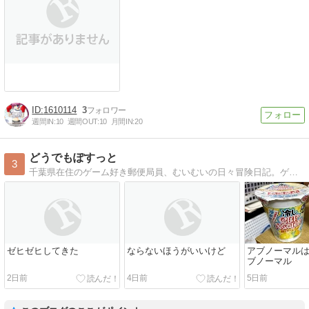
1610114
3
週間IN:
10
週間OUT:
10
月間IN:
20
どうでもぽすっと
3
千葉県在住のゲーム好き郵便局員、むいむいの日々冒険日記。ゲームなら何でもやってます。今日頑張れるなら、明日も頑張れるさ。
ゼヒゼヒしてきた
ならないほうがいいけど
アブノーマル
ブノーマル
2日前
4日前
5日前