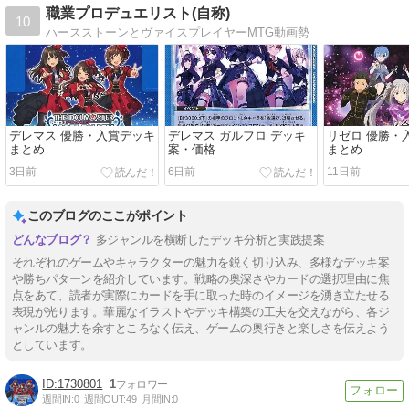
職業プロデュエリスト(自称)
10
ハースストーンとヴァイスプレイヤーMTG動画勢
デレマス 優勝・入賞デッキ
デレマス ガルフロ デッキ
リゼロ 優勝・
まとめ
案・価格
まとめ
3日前
6日前
11日前
このブログのここがポイント
多ジャンルを横断したデッキ分析と実践提案
それぞれのゲームやキャラクターの魅力を鋭く切り込み、多様なデッキ案
や勝ちパターンを紹介しています。戦略の奥深さやカードの選択理由に焦
点をあて、読者が実際にカードを手に取った時のイメージを湧き立たせる
表現が光ります。華麗なイラストやデッキ構築の工夫を交えながら、各ジ
ャンルの魅力を余すところなく伝え、ゲームの奥行きと楽しさを伝えよう
としています。
1730801
1
週間IN:
0
週間OUT:
49
月間IN:
0