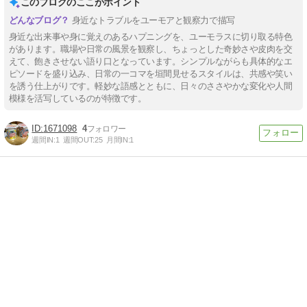
このブログのここがポイント
身近なトラブルをユーモアと観察力で描写
身近な出来事や身に覚えのあるハプニングを、ユーモラスに切り取る特色
があります。職場や日常の風景を観察し、ちょっとした奇妙さや皮肉を交
えて、飽きさせない語り口となっています。シンプルながらも具体的なエ
ピソードを盛り込み、日常の一コマを垣間見せるスタイルは、共感や笑い
を誘う仕上がりです。軽妙な語感とともに、日々のささやかな変化や人間
模様を活写しているのが特徴です。
1671098
4
週間IN:
1
週間OUT:
25
月間IN:
1