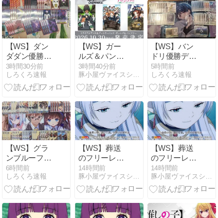
【WS】ダン
【WS】ガー
【WS】バン
ダダン優勝デ
ルズ＆パンツ
ドリ優勝デッ
ッキレシピ(ト
ァー トライア
キレシピ
3時間30分前
3時間40分前
5時間前
しろくろ速報
豚小屋ヴァイスシュヴァルツ -ブタゴヤWS-
しろくろ速報
レカショップ
ルデッキ 大洗
(Weiss
ぽよんまる(に
女子学園/無限
Schwarz
ゃー クロスタ
軌道杯 駿河屋
Bandung
取扱開始‼️)
20%OFFにて
Community)
【ヴァイスシ
予約開始
【ヴァイスシ
ュヴァルツ】
ュヴァルツ】
#WSdeckDDD
#WSdeckBD
【WS】グラ
【WS】葬送
【WS】葬送
ンブルーファ
のフリーレン
のフリーレン
ンタジー優勝
Vol2「ヒンメ
Vol2「ヒンメ
6時間前
14時間前
14時間前
しろくろ速報
豚小屋ヴァイスシュヴァルツ -ブタゴヤWS-
豚小屋ヴァイスシュヴァルツ -ブタゴヤWS-
デッキレシピ
ルの自伝 フリ
ルの自伝 フリ
(TSUTAYA秩
ーレン」「受
ーレン」「受
父店＠NICト
け継ぐ心 フリ
け継ぐ心 フリ
レカ部)【ヴァ
ーレン」「隕
ーレン」「隕
イスシュヴァ
鉄鳥の捕獲 フ
鉄鳥の捕獲 フ