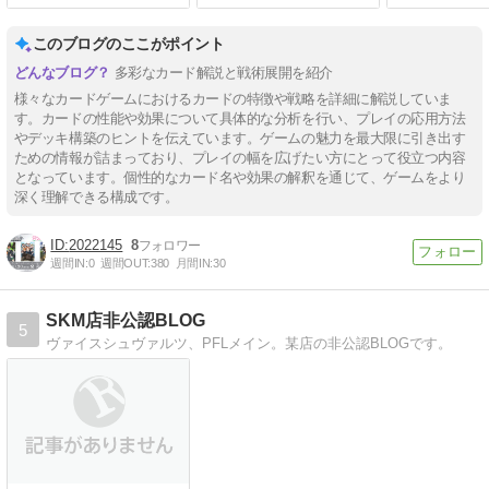
リーレン」「高い買い物 フ
リーレン」
このブログのここがポイント
多彩なカード解説と戦術展開を紹介
様々なカードゲームにおけるカードの特徴や戦略を詳細に解説していま
す。カードの性能や効果について具体的な分析を行い、プレイの応用方法
やデッキ構築のヒントを伝えています。ゲームの魅力を最大限に引き出す
ための情報が詰まっており、プレイの幅を広げたい方にとって役立つ内容
となっています。個性的なカード名や効果の解釈を通じて、ゲームをより
深く理解できる構成です。
2022145
8
週間IN:
0
週間OUT:
380
月間IN:
30
SKM店非公認BLOG
5
ヴァイスシュヴァルツ、PFLメイン。某店の非公認BLOGです。