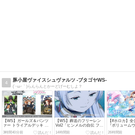
豚小屋ヴァイスシュヴァルツ -ブタゴヤWS-
4
(´･ω･｀)らんらんとかーどげーむしよ？
【WS】ガールズ＆パンツ
【WS】葬送のフリーレン
【#ホロカ】全
ァー トライアルデッキ 大
Vol2「ヒンメルの自伝 フリ
『ボリューム
洗女子学園/無限軌道杯 駿
ーレン」「受け継ぐ心 フリ
ス/サマーホロ
3時間40分前
14時間前
26時間前
河屋20%OFFにて予約開始
ーレン」「隕鉄鳥の捕獲 フ