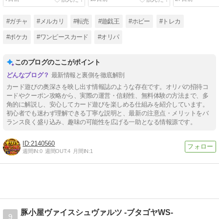
#ガチャ
#メルカリ
#転売
#遊戯王
#ホビー
#トレカ
#ポケカ
#ワンピースカード
#オリパ
このブログのここがポイント
最新情報と裏側を徹底解剖
カード遊びの奥深さを映し出す情報誌のような存在です。オリパの招待コ
ードやクーポン攻略から、実際の運営・信頼性、無料体験の方法まで、多
角的に解説し、安心してカード遊びを楽しめる仕組みを紹介しています。
初心者でも迷わず理解できる丁寧な説明と、最新の注意点・メリットをバ
ランス良く盛り込み、趣味の可能性を広げる一助となる情報源です。
2140560
週間IN:
0
週間OUT:
4
月間IN:
1
豚小屋ヴァイスシュヴァルツ -ブタゴヤWS-
9