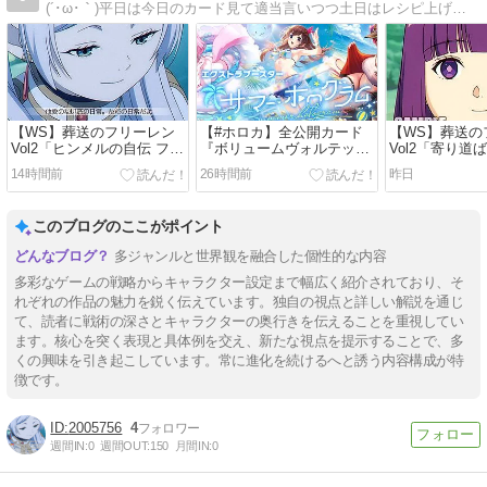
(´･ω･｀)平日は今日のカード見て適当言いつつ土日はレシピ上げます
【WS】葬送のフリーレン
【#ホロカ】全公開カード
【WS】葬送の
Vol2「ヒンメルの自伝 フリ
『ボリュームヴォルテック
Vol2「寄り道
ーレン」「受け継ぐ心 フリ
ス/サマーホログラム』
フェルン」「借
14時間前
26時間前
昨日
ーレン」「隕鉄鳥の捕獲 フ
リーレン」「封
リーレン」「高い買い物 フ
ン」「警戒態勢
リーレン」
このブログのここがポイント
多ジャンルと世界観を融合した個性的な内容
多彩なゲームの戦略からキャラクター設定まで幅広く紹介されており、そ
れぞれの作品の魅力を鋭く伝えています。独自の視点と詳しい解説を通じ
て、読者に戦術の深さとキャラクターの奥行きを伝えることを重視してい
ます。核心を突く表現と具体例を交え、新たな視点を提示することで、多
くの興味を引き起こしています。常に進化を続けるへと誘う内容構成が特
徴です。
2005756
4
週間IN:
0
週間OUT:
150
月間IN:
0