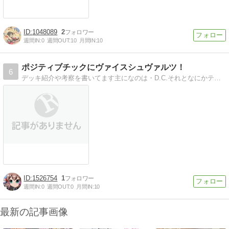
1048089
2
週間IN:
0
週間OUT:
10
月間IN:
10
ポジティブチックにヴァイスシュヴァルツ！
6
デッキ紹介や考察を書いてます主になのは・D.C.それとなにかテーマを決めての考察・まとめを書いてます
1526754
1
週間IN:
0
週間OUT:
0
月間IN:
10
最新の記事画像