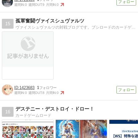
週間IN:
0
週間OUT:
9
月間IN:
0
孤軍奮闘ヴァイスシュヴァルツ
15
ヴァイスシュヴァルツの対戦ブログです。ブシロードのカードゲーム。使用デッキ：魔法少女リリカルなのは・涼宮ハルヒの憂鬱
1423683
1
週間IN:
0
週間OUT:
8
月間IN:
0
デステニー・デストロイ・ドロー！
16
カードゲームロード