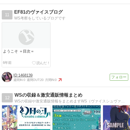
EF81のヴァイスブログ
11
WS考察をしているブログです
ようこそ ＝目次＝
6年前
1468139
週間IN:
0
週間OUT:
20
月間IN:
0
WSの収録＆激安通販情報まとめ
12
WSの収録や激安通販情報をまとめますWS（ヴァイスシュヴァルツ）最新弾に収録されるカードの情報や激安通販情報を発信