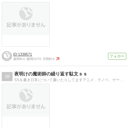
1339571
週間IN:
0
週間OUT:
0
月間IN:
0
夜明けの魔術師の繰り返す駄文ｓｓ
28
SSを書き日常について書いたりしてますアニメ、ラノベ、ゲームについてよく書いてます。歌ってみたもやってます