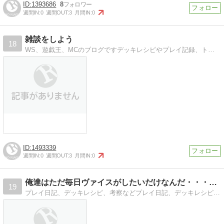
1393686
8
週間IN:
0
週間OUT:
3
月間IN:
0
雑談をしよう
18
WS、遊戯王、MCのブログですデッキレシピやプレイ記録、トレカショップの紹介をしています。
1493339
週間IN:
0
週間OUT:
3
月間IN:
0
俺達はただ毎日ヴァイスがしたいだけなんだ・・・（仮）
19
プレイ日記、デッキレシピ、考察などプレイ日記、デッキレシピ、考察など独自の理論で展開しております