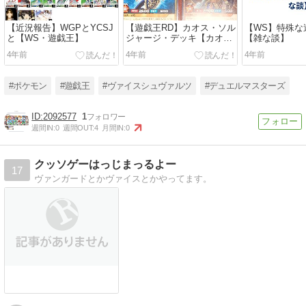
【近況報告】WGPとYCSJ
【遊戯王RD】カオス・ソル
【WS】特殊な
と【WS・遊戯王】
ジャージ・デッキ【カオ
【雑な談】
ス・ナイロン・ブレード】
4年前
4年前
4年前
#ポケモン
#遊戯王
#ヴァイスシュヴァルツ
#デュエルマスターズ
2092577
1
週間IN:
0
週間OUT:
4
月間IN:
0
クッソゲーはっじまっるよー
17
ヴァンガードとかヴァイスとかやってます。