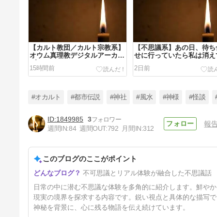
【カルト教団／カルト宗教系】
【不思議系】あの日、待ち
オウム真理教デジタルアーカイ
せに行っていたら私は消え
ブ
た
15時間前
2日前
#オカルト
#都市伝説
#神社
#風水
#神様
#怪談
1849985
3
報
週間IN:
84
週間OUT:
792
月間IN:
312
【不思議系】オッサンは俺と目
が合うとにっこり笑った。前歯
が黄色くなってた。一本欠けて
このブログのここがポイント
5日前
た。 「生きてりゃいいことあ
るよ～」 そう言い残してオッ
不可思議とリアル体験が融合した不思議話
サンは下に降りていった
日常の中に潜む不思議な体験を多角的に紹介します。鮮やか
現実の境界を探求する内容です。鋭い視点と具体的な描写で
神秘を背景に、心に残る物語を伝え続けています。