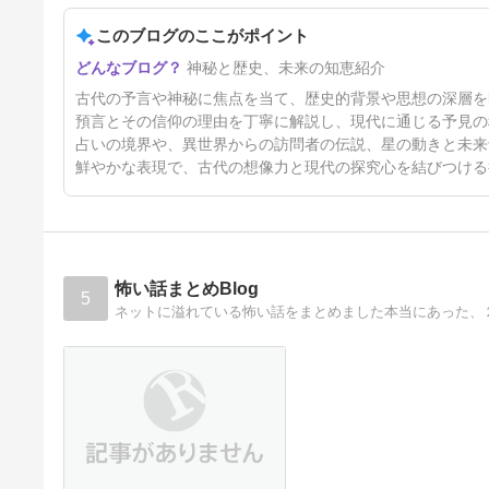
か――首切れ馬と年餅を伴う大
晦日の来訪神
このブログのここがポイント
10日前
神秘と歴史、未来の知恵紹介
古代の予言や神秘に焦点を当て、歴史的背景や思想の深層を
預言とその信仰の理由を丁寧に解説し、現代に通じる予見の
占いの境界や、異世界からの訪問者の伝説、星の動きと未来
鮮やかな表現で、古代の想像力と現代の探究心を結びつける
怖い話まとめBlog
5
ネットに溢れている怖い話をまとめました本当にあった、