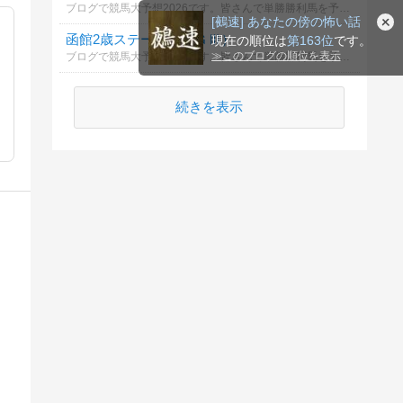
ブログで競馬大予想2026です。皆さんで単勝勝利馬を予想しましょう。優勝者には景品進呈。 ルールは→https://ameblo.jp/2-mix-keiba/entry-12880871148.html
[鵺速] あなたの傍の怖い話
函館2歳ステークス（ＧⅢ）
現在の順位は
第163位
です。
≫
このブログの順位を表示
ブログで競馬大予想2026です。皆さんで単勝勝利馬を予想しましょう。優勝者には景品進呈。 ルールは→https://ameblo.jp/2-mix-keiba/entry-12880871148.html
続きを表示