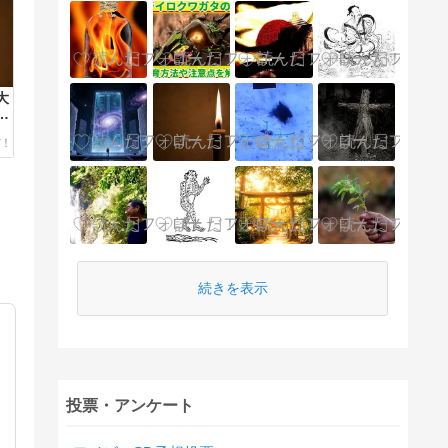
大
が
だ
続きを表示
投票・アンケート