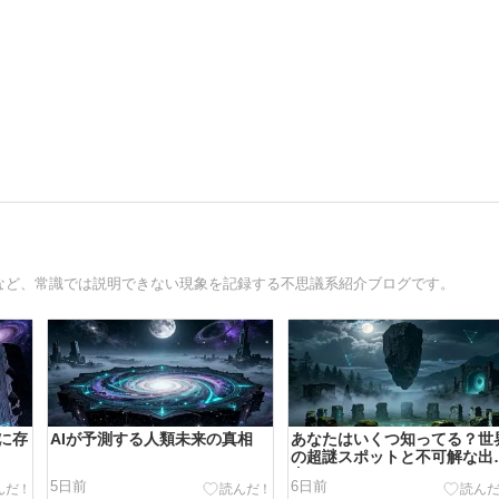
件など、常識では説明できない現象を記録する不思議系紹介ブログです。
に存
AIが予測する人類未来の真相
あなたはいくつ知ってる？世
の超謎スポットと不可解な出
事
5日前
6日前