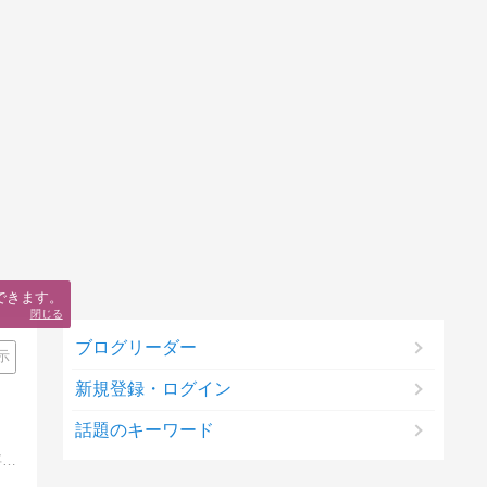
できます。
閉じる
ブログリーダー
示
新規登録・ログイン
話題のキーワード
芸能人の怖い話、本当にあった怖い話、都市伝説、幽霊よりも怖い話、心霊写真、心霊特番、世にも奇妙な物語、呪いのビデオ、残虐事件、未解決事件、口コミ占い師など