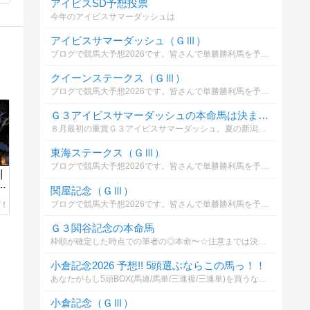
アイビスSD予想投票
今年のアイビスサマーダッシュは
アイビスサマーダッシュ（ＧⅢ）
ブログで競馬大予想2026です。皆さんで単勝勝利馬を予想しましょう。優勝者には景品進呈。ルールは→https://ameblo.jp/2-mix-keiba/entry-12880871148.html
クイーンステークス（ＧⅢ）
ブログで競馬大予想2026です。皆さんで単勝勝利馬を予想しましょう。優勝者には景品進呈。ルールは→https://ameblo.jp/2-mix-keiba/entry-12880871148.html
Ｇ３アイビスサマーダッシュの本命馬は決まった？
８月最初の重賞Ｇ３アイビスサマーダッシュ。夏の新潟伝統の千直重賞であなたが本命印を打った馬を教えて。大日本馬帝国管理人が徹底分析で無料予想を公開中
東海ステークス（ＧⅢ）
ブログで競馬大予想2026です。皆さんで単勝勝利馬を予想しましょう。優勝者には景品進呈。ルールは→https://ameblo.jp/2-mix-keiba/entry-12880871148.html
｜
関屋記念（ＧⅢ）
ブログで競馬大予想2026です。皆さんで単勝勝利馬を予想しましょう。優勝者には景品進呈。ルールは→https://ameblo.jp/2-mix-keiba/entry-12880871148.html
Ｇ３関谷記念の本命馬
枠順が確定した時点での筆者の◎本命〜☆注意までは決まったので、もしよければ重賞徹底分析記事を読みに来てください。そして、あなたの関谷記念の本命馬も教えて下さい
小倉記念2026 予想!! 5頭選ぶならこの馬っ！！
あなたがもし5頭BOX(馬連/馬単/三連複/三連単)を買うならどの馬を選びますか？あなたの予想を教えてくださいっ！結果は【わくわくアナリスト】で検索っ！！
小倉記念（ＧⅢ）