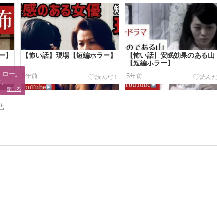
ー】
【怖い話】現場【短編ホラー】
【怖い話】安眠効果のある山
【短編ホラー】
ロー。

5年前
5年前
す。
閉じる
告