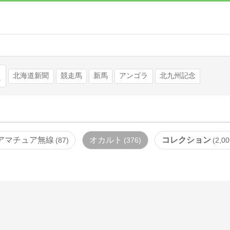
検索
北海道新聞
競走馬
新馬
アンゴラ
北九州記念
アマチュア無線
オカルト
コレクション
87
376
2,00