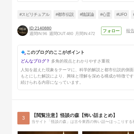
#スピリチュアル
#都市伝説
#陰謀論
#心霊
#UFO
2140880
報
週間IN:
96
週間OUT:
480
月間IN:
472
専門家も頭を抱える！現代科学
が解けない超謎の世界
このブログのここがポイント
7日前
多角的視点とわかりやすさ重視
人知を超えた現象をテーマに、科学的解説と都市伝説的側面
もとにした解説により、興味と理解を深める構成が特徴です
続けられる内容になっています。
【閲覧注意】怪談の森【怖い話まとめ】
3
当サイト「怪談の森」は古今東西の怖い話〜ほっこりする