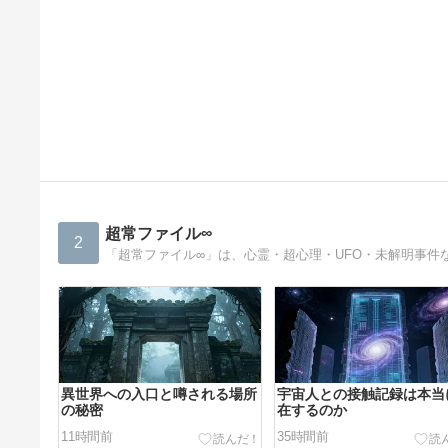
超常ファイル∞
2
「超常ファイル∞」は、心霊・超心理・UFO・未解明事
異世界への入口と噂される場所
宇宙人との接触記録は本当
の秘密
在するのか
11時間前
35時間前