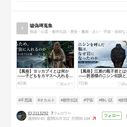
嘘偽噂蒐集
4
怪談・心霊・都市伝説・歴史・魔術・占い・宇宙・信仰な
【風俗】ヨッカブイとは何か
【風俗】江差の瓶子岩とは
――子どもをカマスへ入れる水
――折居様のニシン伝説と
神祭と高橋十八度踊り【鹿児島
連縄【北海道】
4日前
7日前
県】
#不思議
#オカルト
#都市伝説
#宇宙
#怖い話
#妖
2113292
7
週間IN:
40
週間OUT:
152
月間IN:
184
【風俗】甑島のトシドンとは何