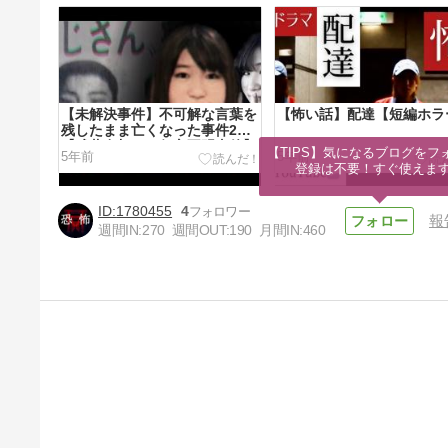
【未解決事件】不可解な言葉を
【怖い話】配達【短編ホラ
残したまま亡くなった事件2選
【武藤友加さん行方不明事件】
【TIPS】気になるブログをフォ
5年前
5年前
登録は不要！すぐ使えま
1780455
4
報
週間IN:
270
週間OUT:
190
月間IN:
460
【怖い話】美肌になれる井戸
【短編ホラー】
5年前