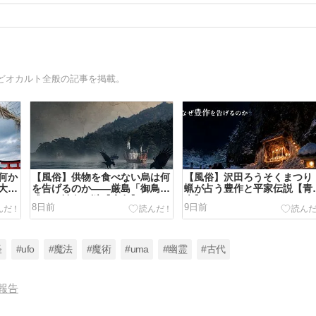
どオカルト全般の記事を掲載。
何か
【風俗】供物を食べない烏は何
【風俗】沢田ろうそくまつり
大注
を告げるのか――厳島「御鳥喰
蝋が占う豊作と平家伝説【青
式」と神烏の謎【広島】
森】
8日前
9日前
怪
#ufo
#魔法
#魔術
#uma
#幽霊
#古代
報告