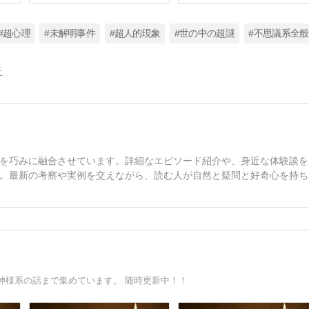
#超心理
#未解明事件
#超人的現象
#世の中の超謎
#不思議系全般
告
を巧みに融合させています。詳細なエピソード紹介や、身近な体験談を
。最新の考察や実例を交えながら、読む人が自然と疑問と好奇心を持ち
神様系の話まで集めています。 随時更新中！！