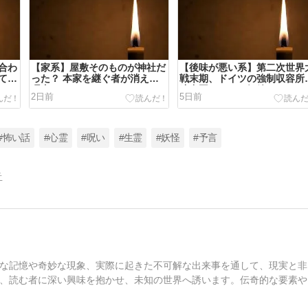
合わ
【家系】屋敷そのものが神社だ
【後味が悪い系】第二次世界
てい
った？ 本家を継ぐ者が消えた
戦末期、ドイツの強制収容所
理由
連合国によって解放されたと
2日前
5日前
き、 助け出された生存者の多
くは飢えて死ぬ寸前だったん
けど、、、
#怖い話
#心霊
#呪い
#生霊
#妖怪
#予言
告
な記憶や奇妙な現象、実際に起きた不可解な出来事を通して、現実と非
、読む者に深い興味を抱かせ、未知の世界へ誘います。伝奇的な要素や