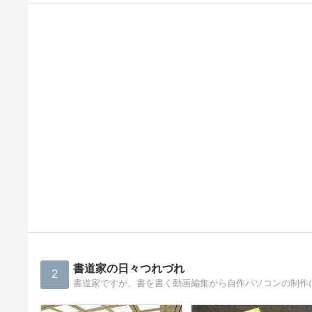
書道家の日々つれづれ
2