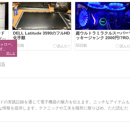
ード
DELL Latitude 3590のフルHD
超ウルトラミラクルスーパー
ット
化手順
ッキージャンク 2000円!?RO
E-
STRIX Z370-F GAMING(マ
ォロー。

48日前
55日前
ボ)
す。
閉じる
報告
ドの実践記録を通じて電子機器の魅力を伝えます。ニッチなアイテムも
かな情報を提供します。テクニックや工夫を随所に散りばめ、ただ読むだ