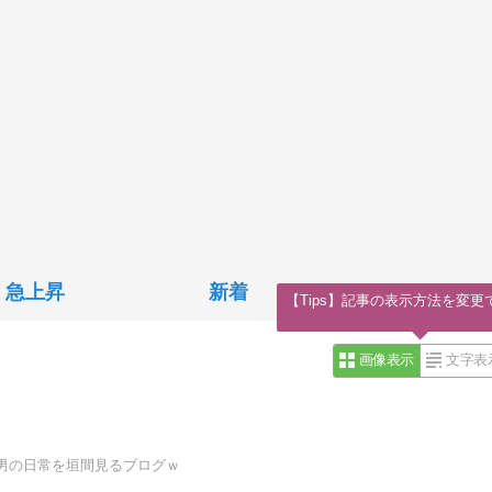
急上昇
新着
【Tips】記事の表示方法を変更
画像表示
文字表
男の日常を垣間見るブログｗ