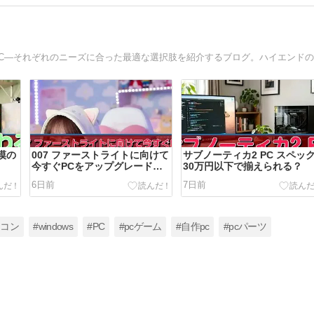
漠の
007 ファーストライトに向けて
サブノーティカ2 PC スペッ
今すぐPCをアップグレードす
30万円以下で揃えられる？
べき？
6日前
7日前
ソコン
#windows
#PC
#pcゲーム
#自作pc
#pcパーツ