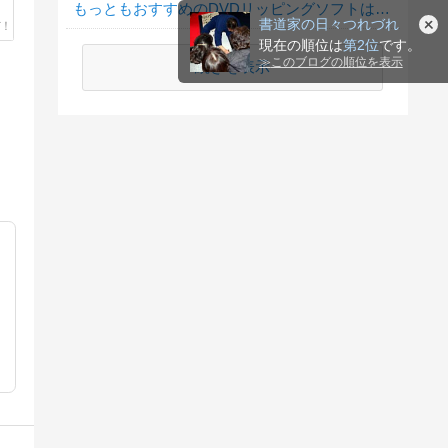
もっともおすすめのDVDリッピングソフトは何ですか？
書道家の日々つれづれ
現在の順位は
第2位
です。
≫
このブログの順位を表示
続きを表示
。
、