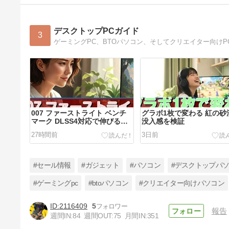
デスクトップPCガイド
3
007 ファーストライト ベンチ
グラボ1枚で変わる 紅の砂
マーク DLSS4対応で伸びるの
没入感を検証
はどれ？
27時間前
3日前
#セール情報
#ガジェット
#パソコン
#デスクトップパ
#ゲーミングpc
#btoパソコン
#クリエイター向けパソコン
2116409
5
報告
サブノーティカ2向け PC スペ
週間IN:
84
週間OUT:
75
月間IN:
351
ック 今すぐ確認すべき理由