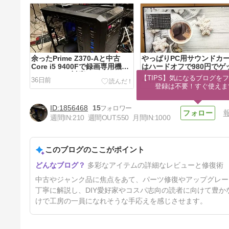
余ったPrime Z370-Aと中古
やっぱりPC用サウンドカ
Core i5 9400Fで録画専用機を
はハードオフで980円でゲ
Windows11対応にする
した今は無きONKYO製のS
【TIPS】気になるブログをフ
36日前
40日前
90PCIが堪らないんだよな
登録は不要！すぐ使えま
1856468
15
週間IN:
210
週間OUT:
550
月間IN:
1000
このブログのここがポイント
ジャンクノートパソコン DELL
多彩なアイテムの詳細なレビューと修復術
latitude 3590 果たして！？動
くのか！？
61日前
中古やジャンク品に焦点をあて、パーツ修復やアップグレー
丁寧に解説し、DIY愛好家やコスパ志向の読者に向けて豊
けで工房の一員になれそうな手応えを感じさせます。