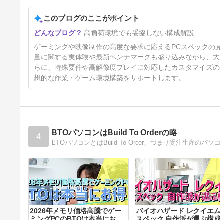
10日前
このブログのここがポイント
高負荷環境でも妥協しない構成解説
ゲーミングや映像制作の高度な要求に応えるPCスペックの
量に関する実体験や最新ベンチマークも盛り込みながら、大
らに、特殊要件や高解像度プレイに対応したカスタマイズの
想的な作業・ゲーム環境構築をサポートします。
BTOパソコンはBuild To Orderの略
4
2026年メモリ価格高騰でゲー
バイオハザード レクイエム
ミングPCのBTOは本当にお
スペック 自作派が選ぶ構