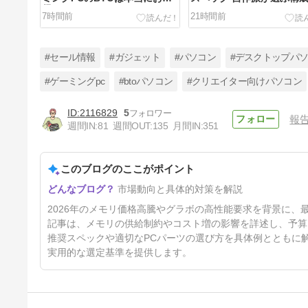
得？
7時間前
21時間前
#セール情報
#ガジェット
#パソコン
#デスクトップパ
#ゲーミングpc
#btoパソコン
#クリエイター向けパソコン
2116829
5
報
PRAGMATA ゲーミングPCは
週間IN:
81
週間OUT:
135
月間IN:
351
2026年の今でも選ぶ価値あ
り？
11日前
このブログのここがポイント
市場動向と具体的対策を解説
2026年のメモリ価格高騰やグラボの高性能要求を背景に
記事は、メモリの供給制約やコスト増の影響を詳述し、予算
推奨スペックや適切なPCパーツの選び方を具体例とともに
実用的な選定基準を提供します。