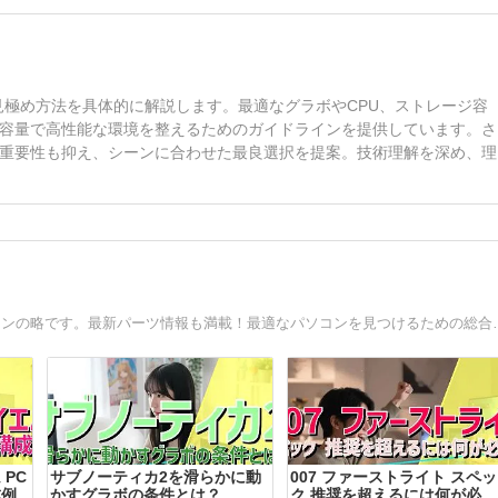
見極め方法を具体的に解説します。最適なグラボやCPU、ストレージ容
容量で高性能な環境を整えるためのガイドラインを提供しています。さ
重要性も抑え、シーンに合わせた最良選択を提案。技術理解を深め、理
BTOパソコンとはBuild To Order、つまり受注生産のパソコンの略です。
 PC
サブノーティカ2を滑らかに動
007 ファーストライト スペッ
成例
かすグラボの条件とは？
ク 推奨を超えるには何が必