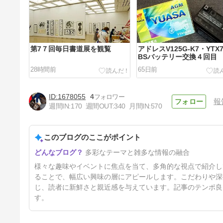
第7７回毎日書道展を観覧
アドレスV125G-K7・YTX7
BSバッテリー交換４回目
28時間前
65日前
1678055
4
報
週間IN:
170
週間OUT:
340
月間IN:
570
このブログのここがポイント
HONDA・PCX160のバッテリ
多彩なテーマと雑多な情報の融合
ー交換WTZ28VIS
7ヶ月前
様々な趣味やイベントに焦点を当て、多角的な視点で紹介し
ることで、幅広い興味の層にアピールします。こだわりや深
じ、読者に新鮮さと親近感を与えています。記事のテンポ良
す。