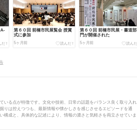
A-
第６０回 前橋市民展覧会 授賞
第６０回 前橋市民展・書道部
式に参加
門が開催された
5ヶ月前
5ヶ月前
告
ている点が特徴です。文化や技術、日常の話題をバランス良く取り入れ
掘りは控えつつも、最新情報や懐かしさを感じさせるエピソードを通
い構成と、具体的な記述により、情報の濃さと気軽さを両立させていま