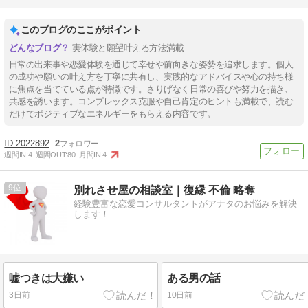
このブログのここがポイント
実体験と願望叶える方法満載
日常の出来事や恋愛体験を通じて幸せや前向きな姿勢を追求します。個人
の成功や願いの叶え方を丁寧に共有し、実践的なアドバイスや心の持ち様
に焦点を当てている点が特徴です。さりげなく日常の喜びや努力を描き、
共感を誘います。コンプレックス克服や自己肯定のヒントも満載で、読む
だけでポジティブなエネルギーをもらえる内容です。
2022892
2
週間IN:
4
週間OUT:
80
月間IN:
4
9
別れさせ屋の相談室｜復縁 不倫 略奪
経験豊富な恋愛コンサルタントがアナタのお悩みを解決
します！
嘘つきは大嫌い
ある男の話
3日前
10日前