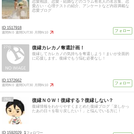
恋愛相談、恋愛・結婚などのコラム有名人の名言集、恋
愛占い・心理テストの紹介、アンケートなど内容満載な
恋愛ブログ
1517918
週間IN:
0
週間OUT:
30
月間IN:
10
27
復縁カレカノ奪還計画！
復縁してカレカノの気持ちを奪還しよう！まいが全面的
に応援します。復縁でもう悩む必要なし！
1372662
週間IN:
0
週間OUT:
30
月間IN:
10
28
復縁ＮＯＷ！復縁する？復縁しない？
復縁情報をわかりやすくまとめた復縁ブログ「楽しかっ
たあの日々を取り戻したい！」と悩んでいる方に！
1592029
1