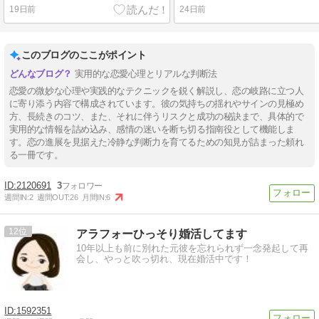
19日前
24日前
このブログのここがポイント
実用的な恋愛心理とリアルな判断法
恋愛の微妙な心理や実践的なテクニックを鋭く解説し、恋の岐路に立つ人
に寄り添う内容で構成されています。彼の気持ちの揺れやサインの見極め
方、長続きのコツ、また、それに伴うリスクと成功の秘訣まで、具体的で
実用的な情報を詰め込み、感情の迷いを断ち切る指南役として機能しま
す。恋の進展を見据えた冷静な判断力を育てるための知見が詰まった頼れ
る一冊です。
2120691
3
週間IN:
2
週間OUT:
26
月間IN:
6
12
アラフォーひっそり婚活してます
10年以上も前に別れた元彼を忘れられず一念発起して再
会し、やっと吹っ切れ、現在婚活中です！
1592351