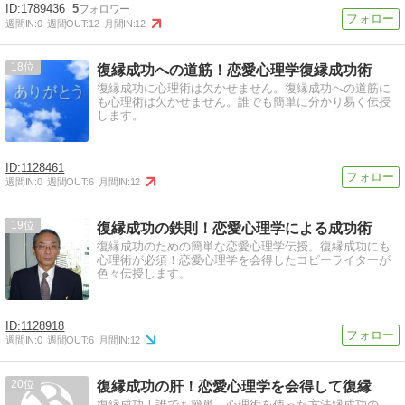
1789436
5
週間IN:
0
週間OUT:
12
月間IN:
12
18
復縁成功への道筋！恋愛心理学復縁成功術
復縁成功に心理術は欠かせません。復縁成功への道筋に
も心理術は欠かせません。誰でも簡単に分かり易く伝授
します。
1128461
週間IN:
0
週間OUT:
6
月間IN:
12
19
復縁成功の鉄則！恋愛心理学による成功術
復縁成功のための簡単な恋愛心理学伝授。復縁成功にも
心理術が必須！恋愛心理学を会得したコピーライターが
色々伝授します。
1128918
週間IN:
0
週間OUT:
6
月間IN:
12
20
復縁成功の肝！恋愛心理学を会得して復縁
復縁成功！誰でも簡単、心理術を使った方法縁成功の