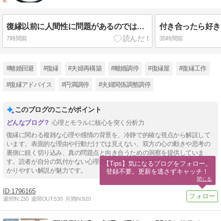
ログになります。
復縁以前に人間性に問題があるのではないですか？という話
7時間前
35時間前
#離婚回避
#復縁
#夫婦再構築
#離婚調停
#復縁屋
#復縁工作
#復縁アドバイス
#円満調停
#夫婦関係調整調停
このブログのここがポイント
心理とモラルに核心を突く分析力
復縁に関わる複雑な心理や感情の背景を、冷静で的確な視点から解説して
います。表面的な理由や行動だけでは見えない、双方の心の動きや思考の
裏側に鋭く切り込み、真の問題点と向き合うための洞察を提供していま
す。読者が自分の気付かない心理の落とし穴に気付けるような、深くもわ
【Tips】気になるブログをフォロー。

かりやすい解説が魅力です。
登録不要。更新を逃さずキャッチ！
閉じる
1796165
週間IN:
230
週間OUT:
530
月間IN:
920