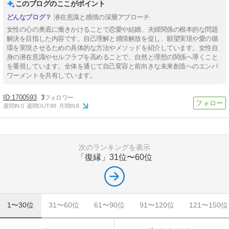
このブログのここがポイント
潜在意識と感情の深層アプローチ
女性の心の奥底に働きかけることで恋愛や結婚、夫婦関係の根本的な問題
解決を目指した内容です。自己理解と感情解放を促し、願望実現や愛の循
環を実現させるための具体的な方法やメソッドを紹介しています。女性自
身の潜在意識やセルフラブを高めることで、自然と理想の関係へ導くこと
を重視しています。全体を通じて自己変容と前向きな未来創造へのエンパ
ワーメントを共有しています。
1700593
3
週間IN:
0
週間OUT:
88
月間IN:
8
次のランキングを表示
「復縁」
31位〜60位
1〜30位
31〜60位
61〜90位
91〜120位
121〜150位