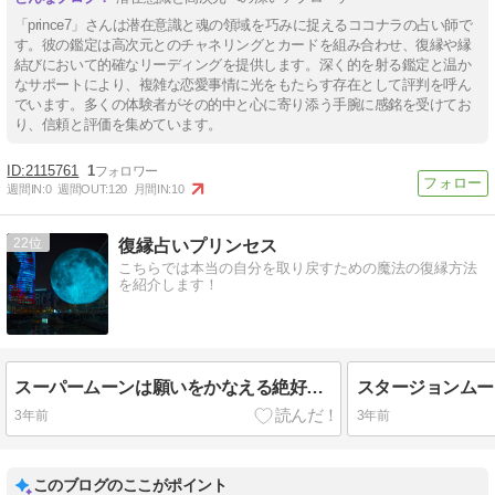
「prince7」さんは潜在意識と魂の領域を巧みに捉えるココナラの占い師で
す。彼の鑑定は高次元とのチャネリングとカードを組み合わせ、復縁や縁
結びにおいて的確なリーディングを提供します。深く的を射る鑑定と温か
なサポートにより、複雑な恋愛事情に光をもたらす存在として評判を呼ん
でいます。多くの体験者がその的中と心に寄り添う手腕に感銘を受けてお
り、信頼と評価を集めています。
2115761
1
週間IN:
0
週間OUT:
120
月間IN:
10
22
復縁占いプリンセス
こちらでは本当の自分を取り戻すための魔法の復縁方法
を紹介します！
スーパームーンは願いをかなえる絶好のタイミング！呼び名と周期＆おまじないと白魔術で願いを叶える
3年前
3年前
このブログのここがポイント