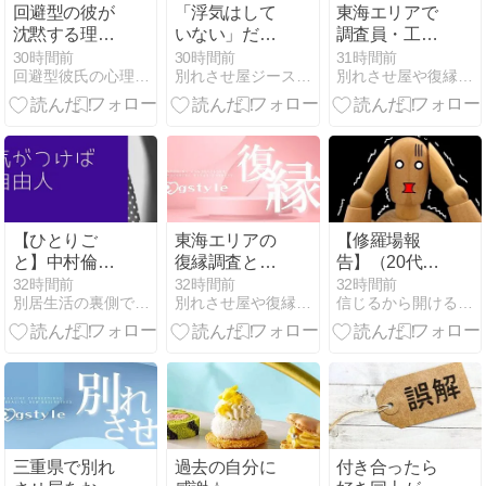
回避型の彼が
「浮気はして
東海エリアで
沈黙する理由
いない」だけ
調査員・工作
と心理状態を
では戻れなか
員・担当者が
30時間前
30時間前
31時間前
回避型彼氏の心理を理解して関係を修復する具体的な方法
別れさせ屋ジースタイルの新人教育ブログ
別れさせ屋や復縁屋ジースタイルの名古屋支社
プロが徹底解
った｜失った
連携する仕組
説
信頼と向き合
み
った復縁成功
事例
【ひとりご
東海エリアの
【修羅場報
と】中村倫也
復縁調査とは
告】（20代男
が朝ドラ
｜工作前に対
性）最悪のタ
32時間前
32時間前
32時間前
別居生活の裏側で〜孤独から自分らしさを取り戻すブログ
別れさせ屋や復縁屋ジースタイルの名古屋支社
信じるから開ける！恋愛占い | lierre提供の無料占い
「風、薫る」
象者を確認す
イミングで会
で話題！感謝
る理由
ってしまいま
の気持ち、忘
した…
れていません
か？
三重県で別れ
過去の自分に
付き合ったら