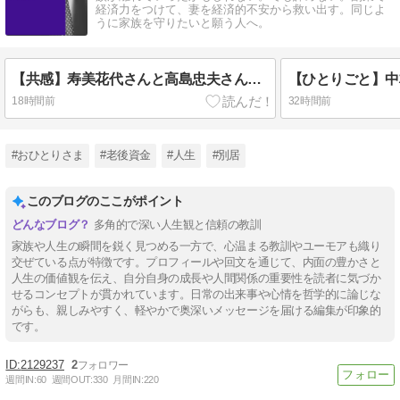
経済力をつけて、妻を経済的不安から救い出す。同じよ
うに家族を守りたいと願う人へ。
【共感】寿美花代さんと高島忠夫さんの夫婦愛って、凄くないですか？
18時間前
32時間前
#おひとりさま
#老後資金
#人生
#別居
このブログのここがポイント
多角的で深い人生観と信頼の教訓
家族や人生の瞬間を鋭く見つめる一方で、心温まる教訓やユーモアも織り
交ぜている点が特徴です。プロフィールや回文を通じて、内面の豊かさと
人生の価値観を伝え、自分自身の成長や人間関係の重要性を読者に気づか
せるコンセプトが貫かれています。日常の出来事や心情を哲学的に論じな
がらも、親しみやすく、軽やかで奥深いメッセージを届ける編集が印象的
です。
2129237
2
週間IN:
60
週間OUT:
330
月間IN:
220