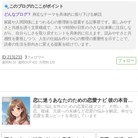
このブログのここがポイント
身近なテーマを具体的に掘り下げる解説
家庭や人間関係にまつわる心の整理術を提案する記事群です。親しみやす
さと共感を誘う文章構成で、スキマ時間や日常の小さな出来事に注目しな
がら、自分らしさを取り戻すヒントを具体的に伝えます。読みやすさと共
感性を重視しつつ、人生の仕組み作りや心の整理の重要性を示すことで、
読者の生活を前向きに変える提案を続けています。
2131233
3
週間IN:
10
週間OUT:
410
月間IN:
120
6
恋に迷うあなたのための恋愛ナビ 彼の本音は？
恋愛に悩む女性のための恋愛応援ブログ。片想い、失
恋、復縁、元彼への未練など恋愛の悩みを解説。幸せな
恋愛を選ぶヒントを発信しています