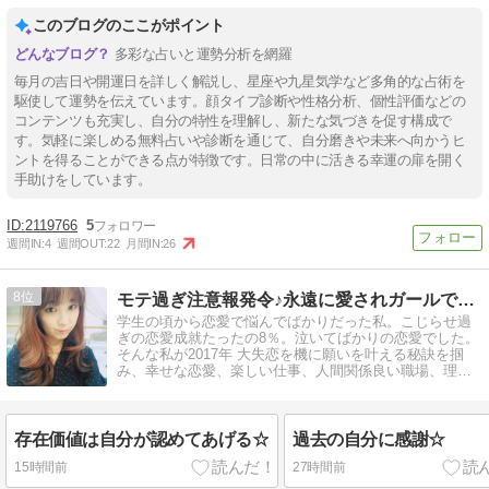
このブログのここがポイント
多彩な占いと運勢分析を網羅
毎月の吉日や開運日を詳しく解説し、星座や九星気学など多角的な占術を
駆使して運勢を伝えています。顔タイプ診断や性格分析、個性評価などの
コンテンツも充実し、自分の特性を理解し、新たな気づきを促す構成で
す。気軽に楽しめる無料占いや診断を通じて、自分磨きや未来へ向かうヒ
ントを得ることができる点が特徴です。日常の中に活きる幸運の扉を開く
手助けをしています。
2119766
5
週間IN:
4
週間OUT:
22
月間IN:
26
8
モテ過ぎ注意報発令♪永遠に愛されガールでいよう♪
学生の頃から恋愛で悩んでばかりだった私。こじらせ過
ぎの恋愛成就たったの8％。泣いてばかりの恋愛でした。
そんな私が2017年 大失恋を機に願いを叶える秘訣を掴
み、幸せな恋愛、楽しい仕事、人間関係良い職場、理想
の美を叶えました。
存在価値は自分が認めてあげる☆
過去の自分に感謝☆
15時間前
27時間前