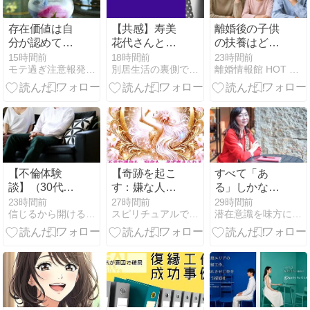
存在価値は自
【共感】寿美
離婚後の子供
分が認めてあ
花代さんと高
の扶養はどう
げる☆
島忠夫さんの
なる？養育費
15時間前
18時間前
23時間前
モテ過ぎ注意報発令♪永遠に愛されガールでいよう♪
別居生活の裏側で〜孤独から自分らしさを取り戻すブログ
離婚情報館 HOT NAVI
夫婦愛って、
や健康保険や
凄くないです
税金控除の仕
か？
組みとは？
【不倫体験
【奇跡を起こ
すべて「あ
談】（30代女
す：嫌な人が
る」しかな
性）彼氏が居
争わずにいな
い、この世界
23時間前
27時間前
29時間前
信じるから開ける！恋愛占い | lierre提供の無料占い
スピリチュアルで運命の恋を引き寄せる方法
潜在意識を味方につけると願いを叶えるって簡単！永瀬ともみ
ながらも妻子
くなる方法】
持ちの課長
騒音の隣人
と…
が、勝手に引
っ越していっ
た仕組み