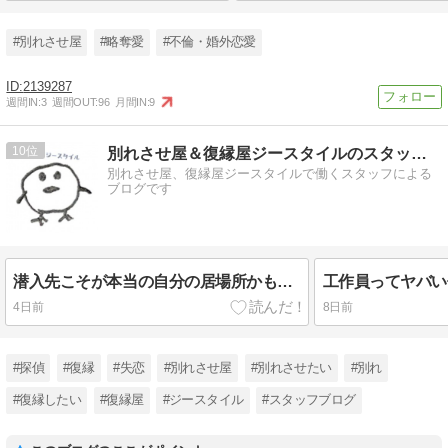
#別れさせ屋
#略奪愛
#不倫・婚外恋愛
2139287
週間IN:
3
週間OUT:
96
月間IN:
9
10
別れさせ屋＆復縁屋ジースタイルのスタッフブログ
別れさせ屋、復縁屋ジースタイルで働くスタッフによる
ブログです
潜入先こそが本当の自分の居場所かもしれない。
工作員ってヤバい
4日前
8日前
#探偵
#復縁
#失恋
#別れさせ屋
#別れさせたい
#別れ
#復縁したい
#復縁屋
#ジースタイル
#スタッフブログ