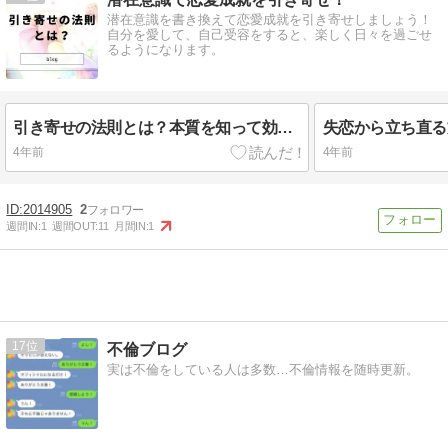
潜在意識を書き換えて恋愛成就を引き寄せしましょう！
自分を愛して、自己受容をすると、楽しく日々を過ごせ
るようになります。
引き寄せの法則とは？本質を知って効果的に活用する方法【潜在意識】
4年前
4年前
2014905
2
週間IN:
1
週間OUT:
11
月間IN:
1
17
不倫ブログ
実は不倫をしている人は多数…不倫情報を随時更新。