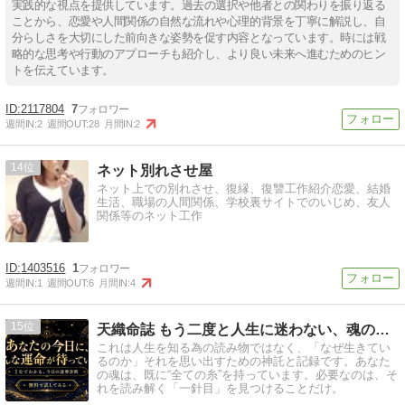
実践的な視点を提供しています。過去の選択や他者との関わりを振り返る
ことから、恋愛や人間関係の自然な流れや心理的背景を丁寧に解説し、自
分らしさを大切にした前向きな姿勢を促す内容となっています。時には戦
略的な思考や行動のアプローチも紹介し、より良い未来へ進むためのヒン
トを伝えています。
2117804
7
週間IN:
2
週間OUT:
28
月間IN:
2
14
ネット別れさせ屋
ネット上での別れさせ、復縁、復讐工作紹介恋愛、結婚
生活、職場の人間関係、学校裏サイトでのいじめ、友人
関係等のネット工作
1403516
1
週間IN:
1
週間OUT:
6
月間IN:
4
15
天織命誌 もう二度と人生に迷わない、魂の記録
これは人生を知る為の読み物ではなく、「なぜ生きてい
るのか」それを思い出すための神託と記録です。あなた
の魂は、既に“全ての糸”を持っています。必要なのは、そ
れを読み解く「一針目」を見つけることだけ。