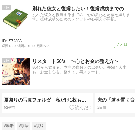
4
別れた彼女と復縁したい！復縁成功までのチャレンジ
別れた彼女と復縁するまでの、心の変化と葛藤を綴りま
す。復縁成功のためのメソッドや心構えが満載。
1572866
週間IN:
20
週間OUT:
40
月間IN:
20
5
リスタート50's 〜心とお金の整え方〜
50代から始まる、本当の自分との出会い。夫婦も人生
も、お金も心も。整えて、再スタート。
夏祭りの写真フォルダ、私だけ1枚も写っていなかった話
52分前
2日前
#離婚
#別居
#復縁