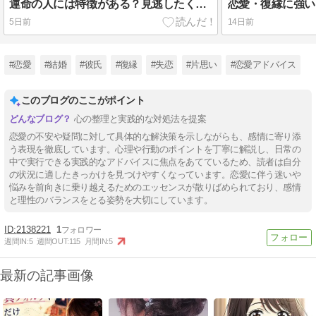
運命の人には特徴がある？見逃したくない7つのサインを解説
5日前
14日前
#恋愛
#結婚
#彼氏
#復縁
#失恋
#片思い
#恋愛アドバイス
このブログのここがポイント
心の整理と実践的な対処法を提案
恋愛の不安や疑問に対して具体的な解決策を示しながらも、感情に寄り添
う表現を徹底しています。心理や行動のポイントを丁寧に解説し、日常の
中で実行できる実践的なアドバイスに焦点をあてているため、読者は自分
の状況に適したきっかけを見つけやすくなっています。恋愛に伴う迷いや
悩みを前向きに乗り越えるためのエッセンスが散りばめられており、感情
と理性のバランスをとる姿勢を大切にしています。
2138221
1
週間IN:
5
週間OUT:
115
月間IN:
5
最新の記事画像