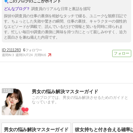
このブログのここがポイント
調査員のリアルな日常と裏話を描写
探偵や調査員の仕事の裏側を軽妙なタッチで綴る、ユニークな観察日記で
す。ちょっとした失敗や驚きの瞬間、仕事の裏技、キャラクターの個性的
なエピソードが満載で、読んでいるだけで情報と笑いを同時に得られま
す。忙しい毎日や調査の裏側に興味を持つ方にとって親しみやすく、迫力
と面白さを兼ね備えた内容です。
2111283
6
週間IN:
3
週間OUT:
24
月間IN:
6
11
男女の悩み解決マスターガイド
このブログでは、男女の悩み解決させるためのガイドと
なっています。
男女の悩み解決マスターガイド