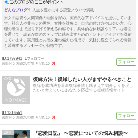
このブログのここがポイント
人生を豊かにする恋愛ノウハウ満載
男女の恋愛や人間関係の理解を深め、実践的なアドバイスを提供していま
す。社会人や非モテの男性、女性を対象に、自信の付け方や出会い方、心
理の裏側まで掘り下げて伝える内容です。具体的な体験談やリアルな場面
を通じて、読者が次のステップに踏み出すためのヒントとアイデアを凝縮
しています。実用性と共感を兼ね備えた構成で、気軽に役立てられる情報
と鼓舞するメッセージが特徴です。
1797943
1
週間IN:
0
週間OUT:
70
月間IN:
10
25
復縁方法！復縁したい人がまずやるべきこと
復縁を成功法を最新復縁事情も踏まえて紹介よりを戻し
たいと考えているあなたを応援する復縁情報サイト
1316551
週間IN:
0
週間OUT:
60
月間IN:
10
26
『恋愛日記』 〜恋愛についての悩み相談〜