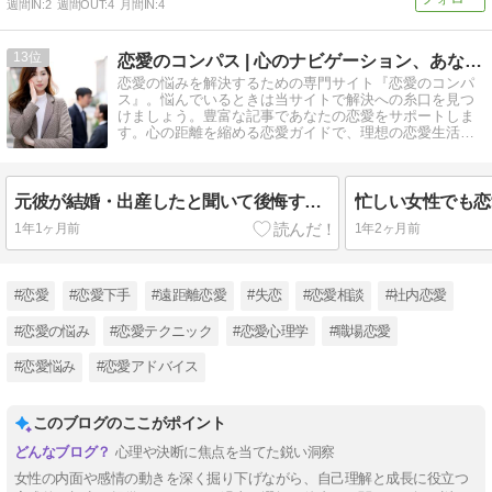
週間IN:
2
週間OUT:
4
月間IN:
4
13
恋愛のコンパス | 心のナビゲーション、あなたの恋の味方
恋愛の悩みを解決するための専門サイト『恋愛のコンパ
ス』。悩んでいるときは当サイトで解決への糸口を見つ
けましょう。豊富な記事であなたの恋愛をサポートしま
す。心の距離を縮める恋愛ガイドで、理想の恋愛生活を
手に入れましょう。
元彼が結婚・出産したと聞いて後悔する前に考えるべきこと
1年1ヶ月前
1年2ヶ月前
#恋愛
#恋愛下手
#遠距離恋愛
#失恋
#恋愛相談
#社内恋愛
#恋愛の悩み
#恋愛テクニック
#恋愛心理学
#職場恋愛
#恋愛悩み
#恋愛アドバイス
このブログのここがポイント
心理や決断に焦点を当てた鋭い洞察
女性の内面や感情の動きを深く掘り下げながら、自己理解と成長に役立つ