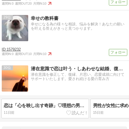
週間IN:
0
週間OUT:
20
月間IN:
10
29
幸せの教科書
幸せになる為の様々な相談、悩みを解決！あなたの願い
を叶える答えがきっと見つかります。
1579232
週間IN:
0
週間OUT:
10
月間IN:
10
30
潜在意識で恋は叶う・しあわせな結婚、復縁を叶える
潜在意識を修正して、復縁、片思い、恋愛成就に向けて
サポートいたします。愛され続ける愛の育み方
恋は「心を映し出す奇跡」♡理想の男性との出会いや結婚を遠ざける潜在意識とは
男性が女性に求め
11日前
15日前