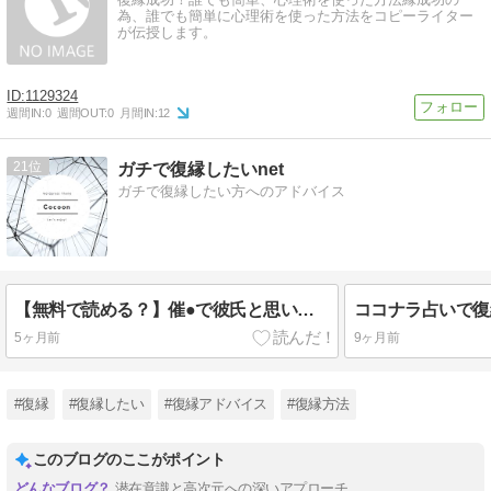
為、誰でも簡単に心理術を使った方法をコピーライター
が伝授します。
1129324
週間IN:
0
週間OUT:
0
月間IN:
12
21
ガチで復縁したいnet
ガチで復縁したい方へのアドバイス
【無料で読める？】催●で彼氏と思い込ませいちゃlove変態調教SEXからの催●解除で強●孕ませレ●プ！ラ●編 【エンジェルス出版】
5ヶ月前
9ヶ月前
#復縁
#復縁したい
#復縁アドバイス
#復縁方法
このブログのここがポイント
潜在意識と高次元への深いアプローチ