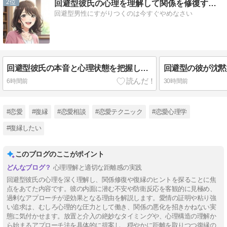
2
回避型彼氏の心理を理解して関係を修復する具体的な方法
回避型男性にすがりつくのは今すぐやめなさい
回避型彼氏の本音と心理状態を把握して復縁を成功させる方法
6時間前
30時間前
#恋愛
#復縁
#恋愛相談
#恋愛テクニック
#恋愛心理学
#復縁したい
このブログのここがポイント
心理理解と適切な距離感の実践
回避型彼氏の心理を深く理解し、関係修復や復縁のヒントを探ることに焦
点をあてた内容です。彼の内面に潜む不安や防衛反応を客観的に見極め、
過剰なアプローチが逆効果となる理由を解説します。愛情の証明や粘り強
い追求は、むしろ心理的な圧力として働き、関係の悪化を招きかねない実
態に気付かせます。放置と介入の絶妙なタイミングや、心理構造の理解か
ら始まるアプローチ法を具体的に提案し、穏やかに距離を取りつつ復縁の