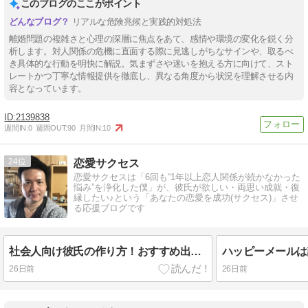
このブログのここがポイント
リアルな危険兆候と実践的対処法
離婚問題の複雑さと心理の深層に焦点をあて、感情や環境の変化を鋭く分
析します。対人関係の危機に直面する際に見逃しがちなサインや、取るべ
き具体的な行動を明快に解説。気まずさや迷いを抱える方に向けて、スト
レートかつ丁寧な情報提供を徹底し、異なる角度から状況を理解させる内
容となっています。
2139838
週間IN:
0
週間OUT:
90
月間IN:
10
24
恋愛サクセス
恋愛サクセスは「6回も“1年以上恋人関係が続かなかった
悩み”を浄化した僕」が、彼氏が欲しい・両思い成就・復
縁したい♪という「あなたの恋愛を成功(サクセス)」させ
る応援ブログです
社会人向け彼氏の作り方！おすすめ出会い場+リアル体験談3選
26日前
26日前