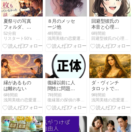
夏祭りの写真
８月のメッセ
回避型彼氏の
フォルダ、私
ージ他
本音と心理状
だけ1枚も写
態を把握して
52分前
4時間前
6時間前
リスタート50's 〜心とお金の整え方〜
浅岡美穂の恋愛運UPしま専科 Be happy tog…
回避型彼氏の心理を理解して関係を修復する具体的な方法
っていなかっ
復縁を成功さ
た話
せる方法
縁があるもの
復縁以前に人
ダ・ヴィンチ
は離れない
間性に問題が
タロットで紡
あるのではな
ぐ恋の星語り
6時間前
7時間前
9時間前
浅岡美穂の恋愛運UPしま専科 Be happy tog…
復縁屋の探偵の事務所の復縁ブログ
浅岡美穂の恋愛運UPしま専科 Be happy tog…
いですか？と
｜Weekly
いう話
Love Tarot