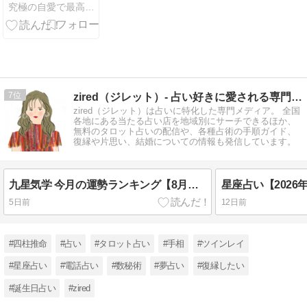
究極の自愛で最高に幸せな恋が叶う方法
7
zired（ジレット）- 占い好きに愛される専門メディア
zired（ジレット）は占いに特化した専門メディア。 全国
各地にある当たる占い店を地域別にサーチできるほか、
無料のタロット占いの配信や、各種占術の手順ガイド、
復縁や片思い、結婚についての情報も発信しています。
九星気学 今月の運勢ランキング【8月（8月7日～9月6日）】
5日前
12日前
#四柱推命
#占い
#タロット占い
#手相
#ツインレイ
#星座占い
#電話占い
#数秘術
#夢占い
#復縁したい
#誕生日占い
#zired