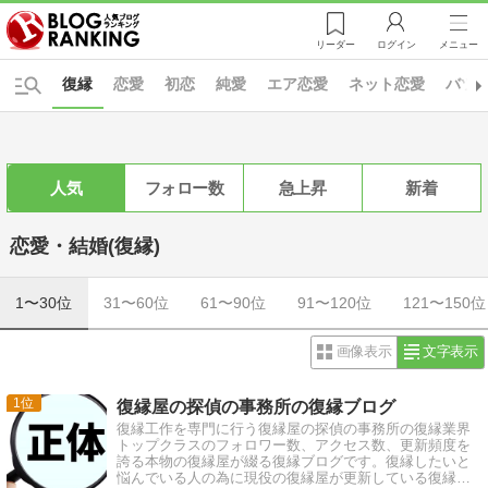
リーダー
ログイン
メニュー
復縁
恋愛
初恋
純愛
エア恋愛
ネット恋愛
バツ
人気
フォロー数
急上昇
新着
恋愛・結婚(復縁)
1〜30位
31〜60位
61〜90位
91〜120位
121〜150位
画像表示
文字表示
1
復縁屋の探偵の事務所の復縁ブログ
復縁工作を専門に行う復縁屋の探偵の事務所の復縁業界
トップクラスのフォロワー数、アクセス数、更新頻度を
誇る本物の復縁屋が綴る復縁ブログです。復縁したいと
悩んでいる人の為に現役の復縁屋が更新している復縁ブ