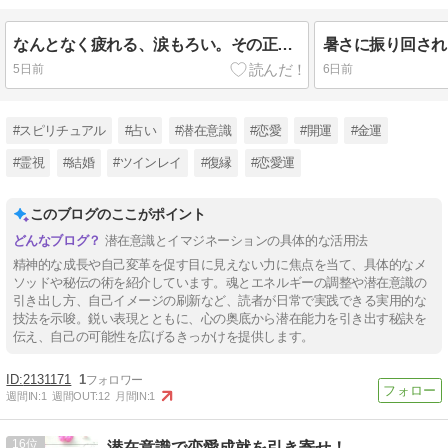
なんとなく疲れる、涙もろい。その正体は「ライオンズゲート」かもしれない
5日前
6日前
#スピリチュアル
#占い
#潜在意識
#恋愛
#開運
#金運
#霊視
#結婚
#ツインレイ
#復縁
#恋愛運
このブログのここがポイント
潜在意識とイマジネーションの具体的な活用法
精神的な成長や自己変革を促す目に見えない力に焦点を当て、具体的なメ
ソッドや秘伝の術を紹介しています。魂とエネルギーの調整や潜在意識の
引き出し方、自己イメージの刷新など、読者が日常で実践できる実用的な
技法を示唆。鋭い表現とともに、心の奥底から潜在能力を引き出す秘訣を
伝え、自己の可能性を広げるきっかけを提供します。
2131171
1
週間IN:
1
週間OUT:
12
月間IN:
1
16
潜在意識で恋愛成就を引き寄せ！