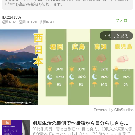
可能性を高める知識を伝授します。
2141337
週間IN:
120
週間OUT:
240
月間IN:
496
もっと見る
arrow_forward_ios
Powered by 
GliaStudios
Mute
3
別居生活の裏側で〜孤独から自分らしさを取り戻すブログ
50代作業員、妻とは別居4年目に突入。低収入が原因で家
族が離れていったかもしれない。でも諦めない。副業で