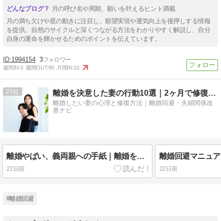
月の呼び名や周期、願いを叶えるヒント満載
月の満ち欠けや星の動きに注目し、願望実現や運気向上を後押しする情報
を提供。自然のサイクルと深くつながる方法をわかりやすく解説し、自分
自身の運命を輝かせるためのポイントを伝えています。
1994154
3
週間IN:
0
週間OUT:
90
月間IN:
10
23
離婚を決意した妻の行動10選｜2ヶ月で修復する具体策
離婚したい妻の心理と修復方法｜離婚回避・夫婦関係改
善ナビ
離婚やばい、義両親への手紙｜離婚を回避するための書き方5つと例文
22日前
22日前
#離婚回避