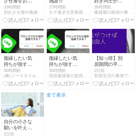
させ屋をお探
感謝☆
好き同士が成
しの方へ｜現
立してそれが
33時間前
27時間前
35時間前
別れさせ屋や復縁屋ジースタイルの名古屋支社
モテ過ぎ注意報発令♪永遠に愛されガールでいよう♪
復縁屋の探偵の事務所の復縁ブログ
在の関係と続
自動的に維持
いている理由
される？
から考えます
復縁したい気
復縁したい気
【知っ得】別
持ちが強すぎ
持ちが強すぎ
居期間の平均
るとストーカ
るとストーカ
はどのくら
35時間前
35時間前
2日前
(株)ジースタイルの復縁ブログ
現役復縁屋が提供する読めば復縁できるブログ
別居生活の裏側で〜孤独から自分らしさを取り戻すブログ
ーになる？元
ーになる？元
い？50代が老
恋人への接し
恋人への接し
後不安を減ら
方で見落とし
方で見落とし
す過ごし方
ていること
ていること
全て表示
自分の小さな
願いを叶えよ
う♡
2日前