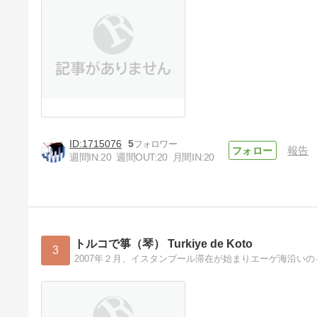
1715076
5
報告
週間IN:
20
週間OUT:
20
月間IN:
20
トルコで箏（琴） Turkiye de Koto
3