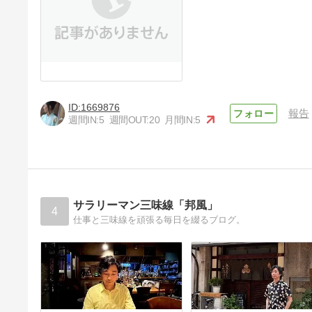
1669876
報告
週間IN:
5
週間OUT:
20
月間IN:
5
サラリーマン三味線「邦風」
4
仕事と三味線を頑張る毎日を綴るブログ。