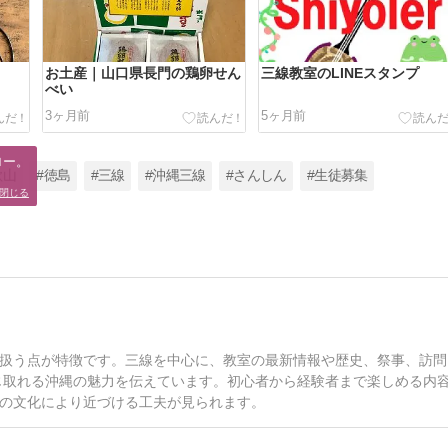
お土産｜山口県長門の鶏卵せん
三線教室のLINEスタンプ
べい
3ヶ月前
5ヶ月前
ー。

歌山
#徳島
#三線
#沖縄三線
#さんしん
#生徒募集
。
閉じる
扱う点が特徴です。三線を中心に、教室の最新情報や歴史、祭事、訪問
中で感じ取れる沖縄の魅力を伝えています。初心者から経験者まで楽しめる内
の文化により近づける工夫が見られます。