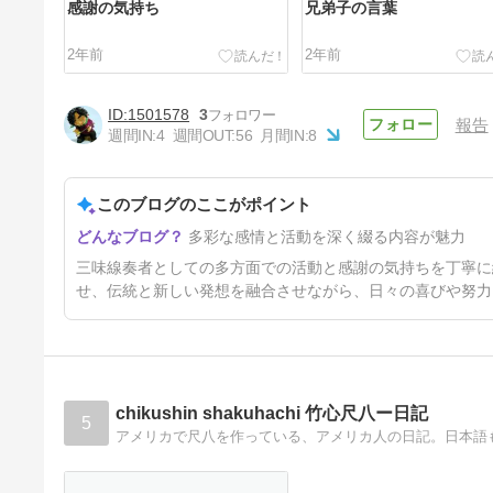
感謝の気持ち
兄弟子の言葉
2年前
2年前
1501578
3
報告
週間IN:
4
週間OUT:
56
月間IN:
8
このブログのここがポイント
曲が出来る瞬間
多彩な感情と活動を深く綴る内容が魅力
2年前
三味線奏者としての多方面での活動と感謝の気持ちを丁寧に
せ、伝統と新しい発想を融合させながら、日々の喜びや努力
chikushin shakuhachi 竹心尺八ー日記
5
アメリカで尺八を作っている、アメリカ人の日記。日本語