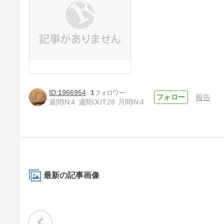
1966954
1
報告
週間IN:
4
週間OUT:
28
月間IN:
4
最新の記事画像