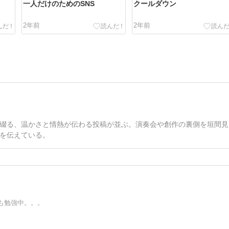
一人だけのためのSNS
クールダウン
2年前
2年前
綴る、温かさと情熱が伝わる投稿が並ぶ。演奏会や創作の裏側を垣間見
を伝えている。
も勉強中。。。