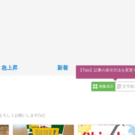
急上昇
新着
【Tips】記事の表示方法を変更
画像表示
文字表
しくお願いします('ω')