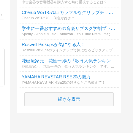
中古楽器や音響機器を購入する時に重視することは？
Cherub WST-570Li カラフルなクリップチューナーが日本初上陸！
Cherub WST-570Li 何色が好き？
学生に一番おすすめの音楽サブスク学割プランはどれだと思いますか？
Spotify・Apple Music・Amazon・YouTube Premiumなど各社が学割プランを提供中。あなたが実際に使っている、または使いたいと思う学割サービスを教えてください！
Roswell Pickupsが気になる人！
Roswell Pickupsのラインナップで気になるピックアップの種類を教えて！
花邑流家元 花邑一弥の「歌う人気ランキング」
花邑流家元 花邑一弥の「歌う人気ランキング」です。皆様のご投票をお待ちしております。
YAMAHA REVSTAR RSE20の魅力
YAMAHA REVSTAR RSE20の好きなところ教えて！
続きを表示