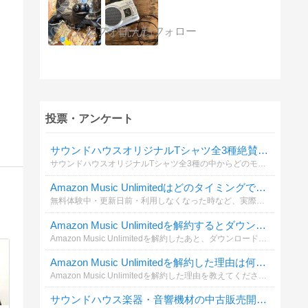
投票・アンケート
サウンドハウスオリジナルTシャツ全3種絶賛発売中！
サウンドハウスオリジナルTシャツ全3種の中からどのモデルが好きか教えて！
Amazon Music Unlimitedはどのタイミングで解約しましたか？
無料体験中・更新日前・利用しなくなった時など、実際にいつ解約しましたか？これから解約する人の参考になるよう投票をお願いします。解約手順や注意点はこちらの記事でも詳しく解説しています。
Amazon Music Unlimitedを解約するとダウンロードした曲はどうなると思いますか？
Amazon Music Unlimitedを解約したあと、ダウンロード済みの曲について気になったことはありますか？解約前に確認したいポイントや注意点を共有しましょう。
Amazon Music Unlimitedを解約した理由は何ですか？
Amazon Music Unlimitedを解約した理由を教えてください。料金・利用頻度・音質・他サービスへの乗り換えなど、実際の理由を知りたいです。解約方法や注意点はこちらも参考になります。
サウンドハウス楽器・音響機材の中古販売開始！