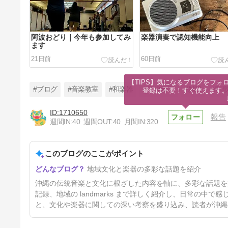
阿波おどり｜今年も参加してみ
楽器演奏で認知機能向上
ます
21日前
60日前
【TIPS】気になるブログをフォロ
#ブログ
#音楽教室
#和楽器
#三線教室
#雑談
#和
登録は不要！すぐ使えます
1710650
報告
週間IN:
40
週間OUT:
40
月間IN:
320
稽古について｜2026年4月から
このブログのここがポイント
5ヶ月前
地域文化と楽器の多彩な話題を紹介
沖縄の伝統音楽と文化に根ざした内容を軸に、多彩な話題を
記録、地域の landmarks まで詳しく紹介し、日常の
と、文化や楽器に関しての深い考察を盛り込み、読者が沖縄