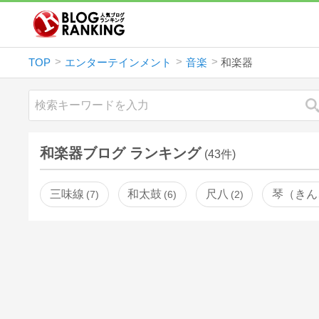
TOP
エンターテインメント
音楽
和楽器
和楽器ブログ ランキング
(43件)
三味線
和太鼓
尺八
琴（きん
7
6
2