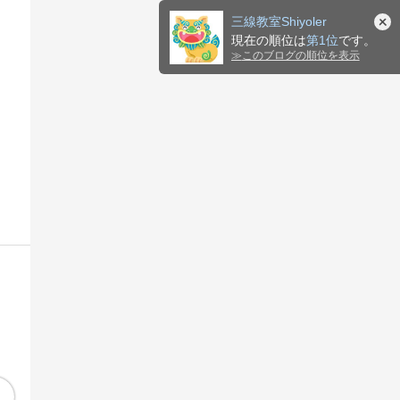
三線教室Shiyoler
現在の順位は
第1位
です。
≫
このブログの順位を表示