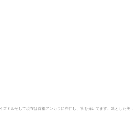
2007年２月、イスタンブール滞在が始まりエーゲ海沿いのイズミルそして現在は首都アンカラに在住し、箏を弾