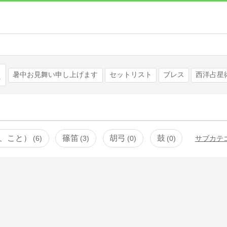
検索
暑中お見舞い申し上げます
セットリスト
ブレス
西洋占星
、こと）
篠笛
胡弓
鼓
6
3
0
0
サブカテ