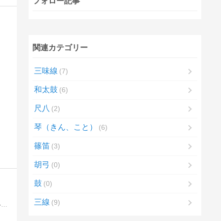
フォロー記事
関連カテゴリー
三味線
7
和太鼓
6
尺八
2
琴（きん、こと）
6
篠笛
3
胡弓
0
鼓
0
三線
9
和太鼓についての雑記です。【和太鼓に関する考察】【バチの種類（材質、大きさ）】【和太鼓団体の評価方法】などについて書いています。