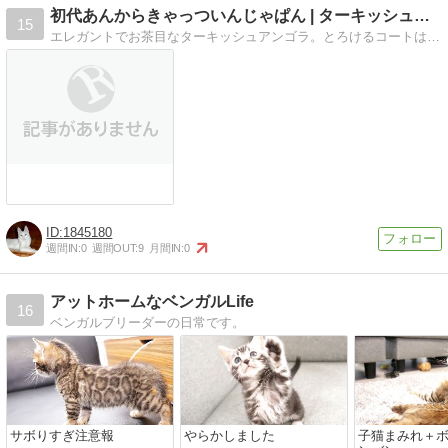
初代あんからきゃっついんじゃぱん | ターキッシュアンゴラ
15
エレガントでお茶目なターキッシュアンゴラ。とろけるコートはオキシトシン効果、みんなハッピーに。
1845180
週間IN:
0
週間OUT:
9
月間IN:
0
アットホームなベンガルLife
16
ベンガルブリーダーの日常です。
サボりすぎ注意報
やらかしました
子猫まみれ＋