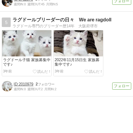
週間IN:
0
週間OUT:
45
月間IN:
5
ラグドールブリーダーの日々 We are ragdoll
5
ラグドール専門のブリーダー歴14年 大阪府堺市
ラグドール子猫 家族募集中
2022年11月15日生 家族募
です♪
集中です♪
3年前
3年前
2010979
2
週間IN:
0
週間OUT:
2
月間IN:
2