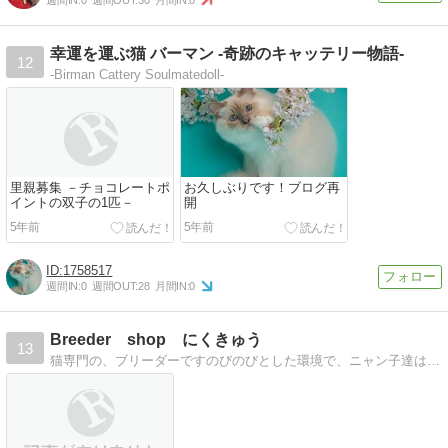
週間IN:
0
週間OUT:
30
月間IN:
0
幸運を運ぶ猫 バーマン -奇跡のキャッテリー物語-
12
-Birman Cattery Soulmatedoll-
里親募集 －チョコレートポ
お久しぶりです！ブログ再
イントの双子の1匹－
開
5年前
5年前
1758517
週間IN:
0
週間OUT:
28
月間IN:
0
Breeder shop にくきゅう
13
猫専門の、ブリーダーですのびのびとした環境で、ニャン子達は生活しています。