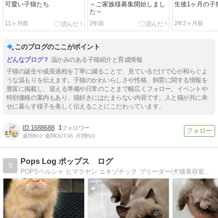
可愛い子猫たち
～ご家族様募集開始しまし
生後1ヶ月の子
た～
11ヶ月前
2年前
2年2ヶ月前
このブログのここがポイント
温かみのある子猫紹介と育成情報
子猫の誕生や成長過程を丁寧に綴ることで、見ているだけで心が和らぐよ
うな温もりを伝えます。子猫のかわいらしさや性格、飼育に関する情報を
豊富に掲載し、迎える準備や日常のことまで幅広くフォロー。イベントや
特別価格の案内もあり、猫好きにはたまらない内容です。人と猫が共に幸
せに暮らす様子を美しく伝えることにこだわっています。
1688688
1
週間IN:
0
週間OUT:
45
月間IN:
0
Pops Log ポップス ログ
9
POPSペルシャ ヒマラヤン エキゾチック ブリーダー/犬猫美容室 名古屋市中村区名駅南三丁目