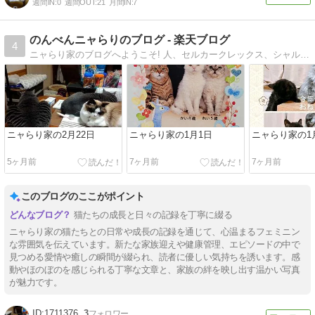
週間IN:
0
週間OUT:
21
月間IN:
7
のんべんニャらりのブログ - 楽天ブログ
4
ニャらり家のブログへようこそ! 人、セルカークレックス、シャルトリュー、チンチラ、芝犬がにぎやかに暮らす一軒家。 今日は何が起こるかな？
ニャらり家の2月22日
ニャらり家の1月1日
ニャらり家の1
5ヶ月前
7ヶ月前
7ヶ月前
このブログのここがポイント
猫たちの成長と日々の記録を丁寧に綴る
ニャらり家の猫たちとの日常や成長の記録を通じて、心温まるフェミニン
な雰囲気を伝えています。新たな家族迎えや健康管理、エピソードの中で
見つめる愛情や癒しの瞬間が綴られ、読者に優しい気持ちを誘います。感
動やほのぼのを感じられる丁寧な文章と、家族の絆を映し出す温かい写真
が魅力です。
1711376
3