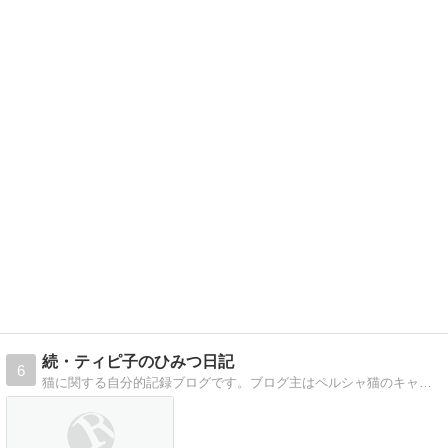
続・ティピ子のひみつ日記
6
猫に関する自分的記録ブログです。ブログ主はペルシャ猫のキャッテリーなのでペルシャネタが主です。時々セルカークレックスも産まれます。