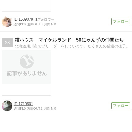
1589079
1
週間IN:
0
週間OUT:
3
月間IN:
0
猫ハウス マイケルランド 50にゃんずの仲間たち
23
北海道旭川市でブリーダーをしています。たくさんの猫達の様子や出産情報などブログ書いていきます。マンチカン、アメリカンカール、ノルウェージャン、メインクーン、ス…
1719601
週間IN:
0
週間OUT:
2
月間IN:
0