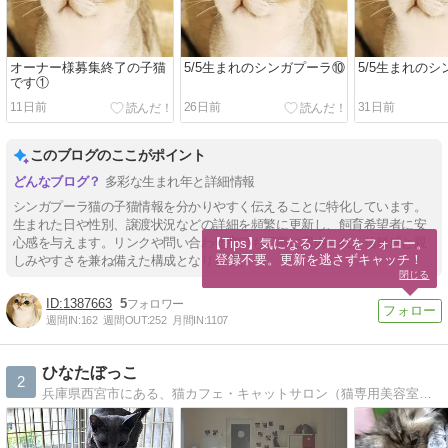
オーナー様募集終了の子猫
5/5生まれのシンガプーラ⑩
5/5生まれの
です①
11日前
26日前
31日前
このブログのここがポイント
多彩な生まれ年と詳細情報
シンガプーラ猫の子猫情報を分かりやすく伝えることに特化しています。
生まれた日や性別、譲渡状況などの詳細を頻繁に更新し、飼育希望者に安
心感を与えます。リンクや問い合わせ窓口も丁寧に案内され、信頼感と親
【Tips】気になるブログをフォロー。

登録不要。更新を逃さずキャッチ！
しみやすさを兼ね備えた構成となります。
閉じる
1387663
5
週間IN:
162
週間OUT:
252
月間IN:
1107
ひなたぼっこ
2
兵庫県西宮市にある、猫カフェ・キャットサロン（猫専用美容室）・ホテル・ロシアンブルーブリーダーと猫のトータルサービス・猫専門店です。