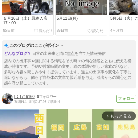
５月16日（土）最終入店
5月11日(月)
5月5日（火）
17：00
85日前
89日前
4ヶ月前
このブログのここがポイント
日常の出来事と猫に焦点を当てた情報発信
店内での出来事や猫に関する情報をその時々の旬な話題とともに伝える構
成が特徴です。予約や営業時間の変更、猫の体調や新しい家族の話など、
多彩な内容を親しみやすく提供しています。過去の出来事や変化を丁寧に
追いながらも、飾らず自然体の文章で親近感を与え、読者からの関心と共
感を呼び起こしています。
1716160
9
週間IN:
1
週間OUT:
26
月間IN:
4
もっと見る
arrow_forward_ios