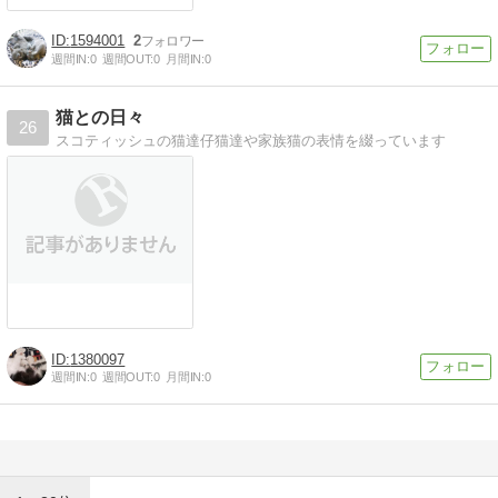
1594001
2
週間IN:
0
週間OUT:
0
月間IN:
0
猫との日々
26
スコティッシュの猫達仔猫達や家族猫の表情を綴っています
1380097
週間IN:
0
週間OUT:
0
月間IN:
0