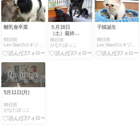
離乳食卒業
５月16日
子猫誕生
（土）最終入
店17：00
83日前
88日前
85日前
Leo Starのエキゾチック達
Leo Starのエキゾチック達
ひなたぼっこ
5月11日(月)
89日前
ひなたぼっこ