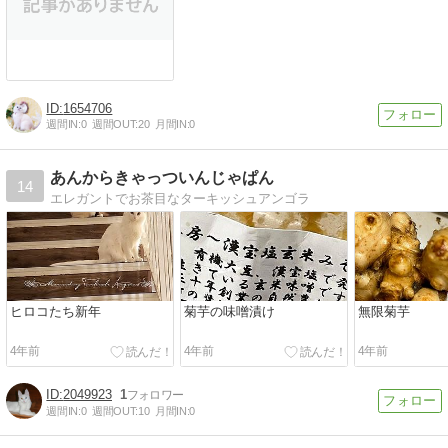
1654706
週間IN:
0
週間OUT:
20
月間IN:
0
あんからきゃっついんじゃぱん
14
エレガントでお茶目なターキッシュアンゴラ
ヒロコたち新年
菊芋の味噌漬け
無限菊芋
4年前
4年前
4年前
2049923
1
週間IN:
0
週間OUT:
10
月間IN:
0