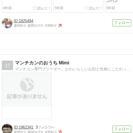
ンバン
4年前
5年前
5年前
1825494
週間IN:
0
週間OUT:
8
月間IN:
0
マンチカンのおうち Mimi
17
マンチカン専門ブリーダー。かわいらしいお顔と性格にこだわってブリーディングしています。我が家のゆる〜い日常をご紹介。出産、子猫ちゃん情報は、随時掲載します。
1962341
3
週間IN:
0
週間OUT:
8
月間IN:
0