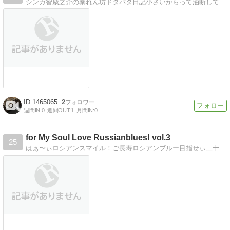
シンガ智威之介の暴れん坊ドタバタ日記小さいからって油断してました。猫界のジャイアンでしたｗ
1465065
2
週間IN:
0
週間OUT:
1
月間IN:
0
for My Soul Love Russianblues! vol.3
25
はぁ〜ぃロシアンスマイル！ご長寿ロシアンブルー目指せぃ二十歳越え猫又ロシ！