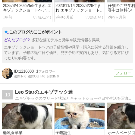
2025/8/4 2025/5/8生まれ エ
2023/11/14 2023/8/28生ま
仔猫のご見学料
キゾチックショートヘアー
れ エキゾチックショートヘ
容中は無料(メ
レッド 男の子 現在の価
アー トーティーポイント
必須)
1年前
2年9ヶ月前
2年9ヶ月前
格。飼い主様募集中です
女の子２頭 現在の価格。飼
い主様募集中です。
このブログのここがポイント
多彩な猫モデルと見学や販売情報を掲載
エキゾチックショートヘアの子猫情報や見学・購入に関する詳細を紹介し
ています。子猫の誕生日や価格、見学予約の案内もあり、気になる方にぴ
ったりの内容です。
1216888
1
週間IN:
0
週間OUT:
40
月間IN:
0
Leo Starのエキゾチック達
10
エキゾチックのブリード状況とキャットショーや日常生活を写真、動画で紹介しています。
離乳食卒業
子猫誕生
ホームページ