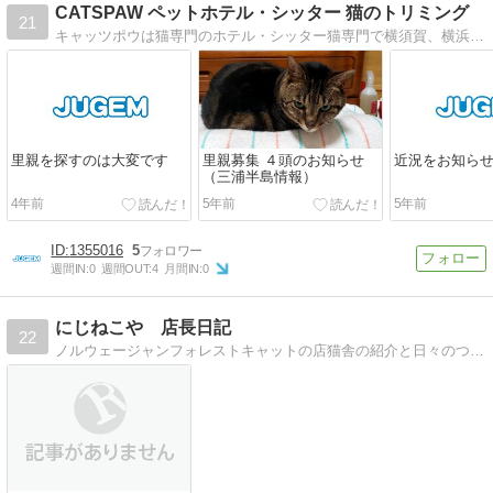
CATSPAW ペットホテル・シッター 猫のトリミング
21
キャッツポウは猫専門のホテル・シッター猫専門で横須賀、横浜金沢区を中心に活動しています。特に猫のトリミングはご好評いただいてます。
里親を探すのは大変です
里親募集 ４頭のお知らせ
近況をお知ら
（三浦半島情報）
4年前
5年前
5年前
1355016
5
週間IN:
0
週間OUT:
4
月間IN:
0
にじねこや 店長日記
22
ノルウェージャンフォレストキャットの店猫舎の紹介と日々のつぶやきを綴ります