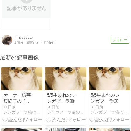
1863552
週間IN:
0
週間OUT:
2
月間IN:
2
最新の記事画像
オーナー様募
5/5生まれのシ
5/5生まれのシ
集終了の子猫
ンガプーラ⑩
ンガプーラ⑨
です①
11日前
26日前
31日前
シンガプーラ猫の庭（子猫ブログ）
シンガプーラ猫の庭（子猫ブログ）
シンガプーラ猫の庭（子猫ブログ）