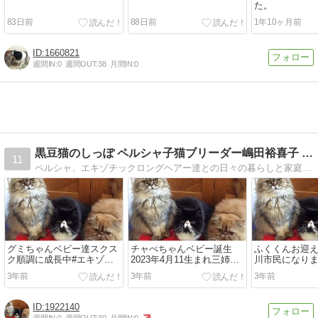
た。
83日前
88日前
1年10ヶ月前
1660821
週間IN:
0
週間OUT:
38
月間IN:
0
黒豆猫のしっぽ ペルシャ子猫ブリーダー嶋田裕喜子 ブログ
11
ペルシャ、エキゾチックロングヘアー達との日々の暮らしと家庭菜園、たまにグルメ、たまにブリーダー、たまに陶芸の日記
グミちゃんベビー達スクス
チャぺちゃんベビー誕生
ふくくんお迎
ク順調に成長中#エキゾチ
2023年4月11生まれ三姉妹
川市民になり
ックショートヘアー#エキ
生まれた体重100g超えの元
なご縁を頂き
3年前
3年前
3年前
ゾチックロン...
気な...
ざいました元...
1922140