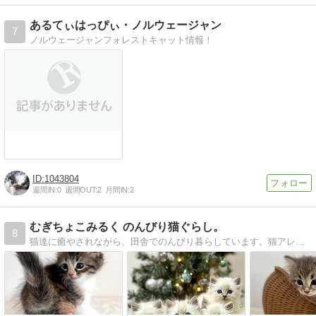
あるてぃはっぴぃ・ノルウェージャン
7
ノルウェージャンフォレストキャット情報！
1043804
週間IN:
0
週間OUT:
2
月間IN:
2
むぎちょこみるく のんびり猫ぐらし。
8
猫達に癒やされながら、田舎でのんびり暮らしています。猫アレルギーの方も、猫と暮らせたらと、猫アレルギーの出にくい猫サイベリアンのブリードを、小規模ながらスタートいたしました！みんなで のんびり ねこ暮らし 始めましょう