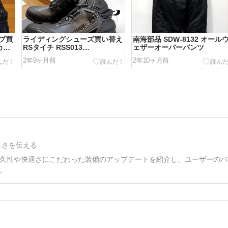
ブ買
ライディングシューズ買い替え
南海部品 SDW-8132 オール
カー
RSタイチ RSS013
ェザーオーバーパンツ
DRYMASTER アローシューズ
2年9ヶ月前
2年10ヶ月前
しさを伝える
久性や快適さにこだわった装備のアップデートを紹介し、ユーザーのバ
。