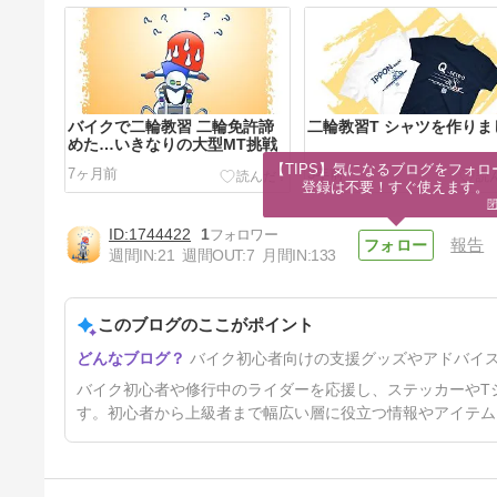
バイクで二輪教習 二輪免許諦
二輪教習T シャツを作りま
めた…いきなりの大型MT挑戦
【TIPS】気になるブログをフォロー
7ヶ月前
3年前
登録は不要！すぐ使えます。
1744422
1
報告
週間IN:
21
週間OUT:
7
月間IN:
133
このブログのここがポイント
バイク初心者サポートステッカ
バイク初心者向けの支援グッズやアドバイ
ーを作りました
3年前
バイク初心者や修行中のライダーを応援し、ステッカーやT
す。初心者から上級者まで幅広い層に役立つ情報やアイテム