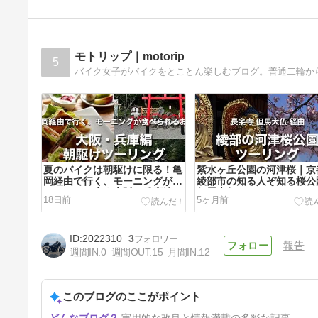
モトリップ｜motorip
5
夏のバイクは朝駆けに限る！亀
紫水ヶ丘公園の河津桜｜京
岡経由で行く、モーニングが食
綾部市の知る人ぞ知る桜公
べられるお店｜大阪・兵庫編
但馬大仏
18日前
5ヶ月前
2022310
3
報告
週間IN:
0
週間OUT:
15
月間IN:
12
このブログのここがポイント
実用的な改良と情報満載の多彩な記事