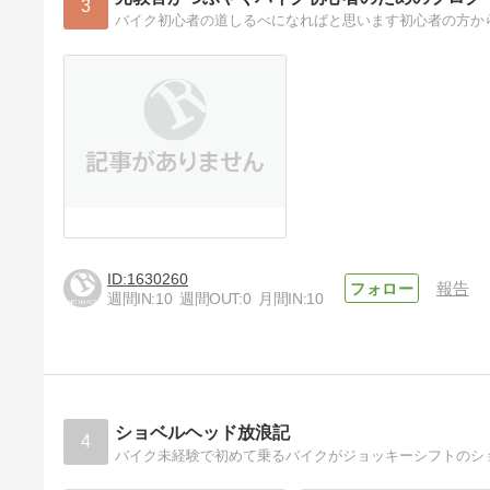
3
バイク初心者の道しるべになればと思います初心者の方か
1630260
報告
週間IN:
10
週間OUT:
0
月間IN:
10
ショベルヘッド放浪記
4
バイク未経験で初めて乗るバイクがジョッキーシフトのシ