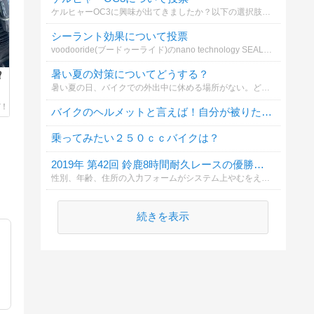
ケルヒャーOC3に興味が出てきましたか？以下の選択肢からどれが気になりますか？
シーラント効果について投票
voodooride(ブードゥーライド)のnano technology SEALANT ナノテクノロジーシーラントの効果についてどう思いますか？
暑い夏の対策についてどうする？
︎
暑い夏の日、バイクでの外出中に休める場所がない。どうする？
バイクのヘルメットと言えば！自分が被りたいヘルメットは？
乗ってみたい２５０ｃｃバイクは？
2019年 第42回 鈴鹿8時間耐久レースの優勝チームは？ （リスト2）
性別、年齢、住所の入力フォームがシステム上やむをえず出てしまいますが、入力しなくても投票できますので気軽に投票してください。 投票締切はレースウィーク直前の 7月25日（木）の17時となっています。
続きを表示