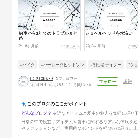
納車から1年でのトラブルまと
ショベルヘッドを水洗い
め
2年8ヶ月前
2年8ヶ月前
#バイク
#ハーレーダビットソン
#初心者ライダー
#シ
2109579
1
報告
週間IN:
4
週間OUT:
14
月間IN:
26
ダッフルバッグ
このブログのここがポイント
2年9ヶ月前
身近なアイテムと愛車の魅力を気軽に掘り
日常の中で役立つアイテムや愛車に関するリアルな体験を述
やファッションなど、実用的なポイントを軽やかに紹介。上