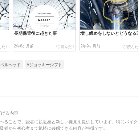
長期保管後に起きた事
増し締めをしないとどうなる⁉
2年8ヶ月前
2年9ヶ月前
ョベルヘッド
#ジョッキーシフト
下げる内容
べることで、読者に親近感と新しい発見を提供しています。特にバイク
級者から初心者まで気軽に共感できる内容が特徴です。