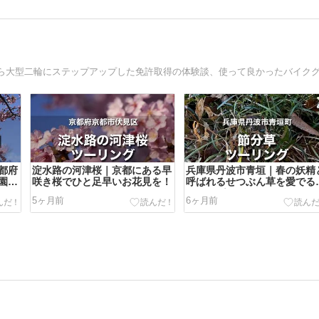
都府
淀水路の河津桜｜京都にある早
兵庫県丹波市青垣｜春の妖精
園と
咲き桜でひと足早いお花見を！
呼ばれるせつぶん草を愛でる
ーリング
5ヶ月前
6ヶ月前