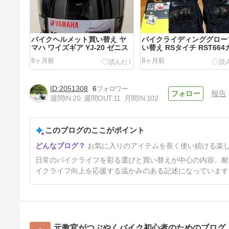
バイクヘルメット買い替え ヤ
バイクライディンググロー
マハ ワイズギア YJ-20 ゼニス
い替え RSタイチ RST664
ボンウインターグローブ
8ヶ月前
8ヶ月前
2051308
6
報告
週間IN:
20
週間OUT:
11
月間IN:
102
このブログのここがポイント
ビッグスクーターで武田尾温泉
お気に入りのアイテムを長く使い続ける楽
ツーリングin兵庫県宝塚市
6年前
日常のバイクライフを彩る選びと買い替えが中心の内容。耐
イクライフ向上を応援する温かみのある記述になっています
元教官がつぶやくバイク初心者のためのブログ