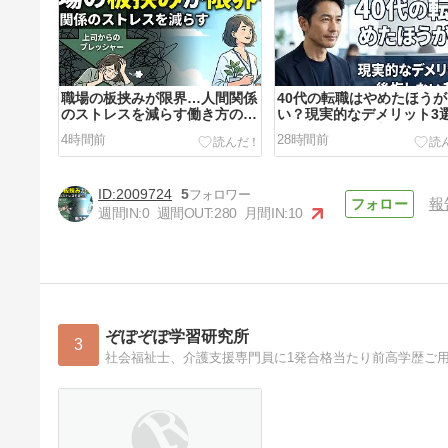
職場の板挟みが限界…人間関係
40代の転職はやめたほう
のストレスを減らす働き方の見
い？現実的なデメリット3
直し方
後悔しない考え方
4時間前
28時間前
2009724
5
報
週間IN:
0
週間OUT:
280
月間IN:
10
ケアマネジャーの金銭管理は越
権行為？現場で生じるリスクと
境界線
4日前
ぞぽぞぽ学習研究所
3
社会福祉士、介護支援専門員に1発合格当たり前高学歴ご