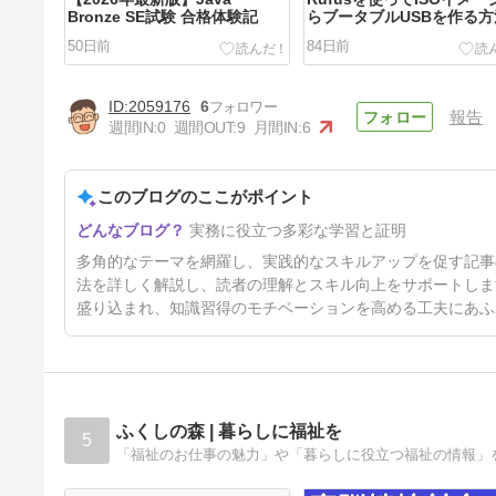
Bronze SE試験 合格体験記
らブータブルUSBを作る方
50日前
84日前
2059176
6
報告
週間IN:
0
週間OUT:
9
月間IN:
6
このブログのここがポイント
マーケティングの代表的な種類
実務に役立つ多彩な学習と証明
や流行りの手法、プロセスを徹
底解説
9ヶ月前
多角的なテーマを網羅し、実践的なスキルアップを促す記事
法を詳しく解説し、読者の理解とスキル向上をサポートしま
盛り込まれ、知識習得のモチベーションを高める工夫にあふ
ふくしの森 | 暮らしに福祉を
5
「福祉のお仕事の魅力」や「暮らしに役立つ福祉の情報」