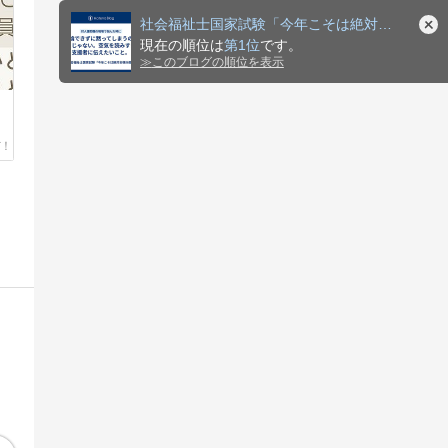
社会福祉士国家試験「今年こそは絶対合格計画」
現在の順位は
第1位
です。
≫
このブログの順位を表示