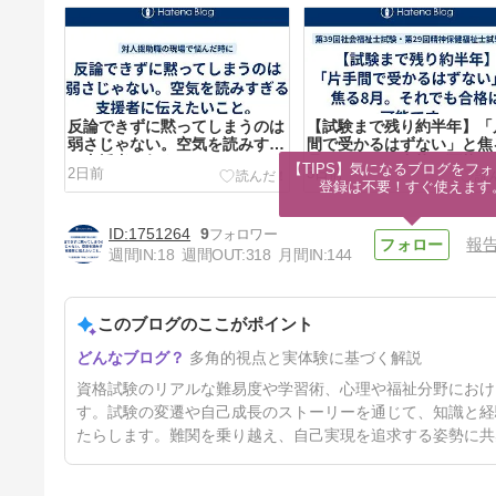
反論できずに黙ってしまうのは
【試験まで残り約半年】「
弱さじゃない。空気を読みすぎ
間で受かるはずない」と焦
る支援者に伝えたいこと。
月。それでも合格は可能で
【TIPS】気になるブログをフォ
2日前
3日前
登録は不要！すぐ使えます
1751264
9
報
週間IN:
18
週間OUT:
318
月間IN:
144
このブログのここがポイント
こんな福祉現場は今すぐ辞める
多角的視点と実体験に基づく解説
か、心構えを切り替えろ！「理
解のなさ」に搾取されないため
6日前
資格試験のリアルな難易度や学習術、心理や福祉分野におけ
に。
す。試験の変遷や自己成長のストーリーを通じて、知識と経
たらします。難関を乗り越え、自己実現を追求する姿勢に共