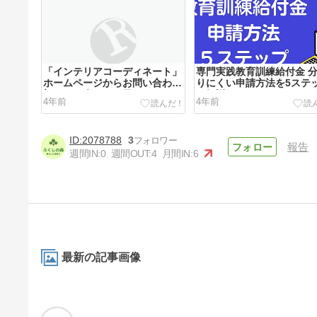
「インテリアコーディネート」
専門実践教育訓練給付金 
ホームページからお問い合わせ
りにくい申請方法を5ステ
初めてお会いする日
で解説
4年前
4年前
2078788
3
報告
週間IN:
0
週間OUT:
4
月間IN:
6
「自分の時間」の作り方５選
忙しい人のための5つの方法を
紹介
4年前
最新の記事画像