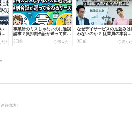
がい
事業所のミスじゃないのに過誤
なぜデイサービスの足並みは
選と
請求？負担割合証が遡って変わ
わないのか？ 従業員の本音と
るケースとは
向き合う現場論
2日前
3日前
告
用達勉強法！