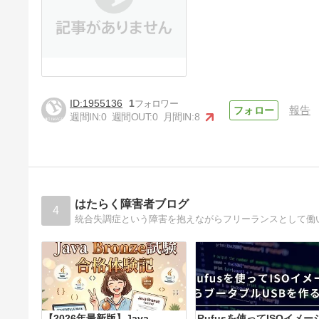
1955136
1
報告
週間IN:
0
週間OUT:
0
月間IN:
8
はたらく障害者ブログ
4
【2026年最新版】Java
Rufusを使ってISOイメー