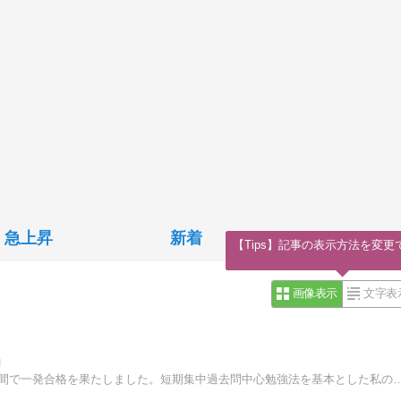
急上昇
新着
【Tips】記事の表示方法を変更
画像表示
文字表
」
社会福祉士試験は約35日間、精神保健福祉士試験は約20日間で一発合格を果たしました。短期集中過去問中心