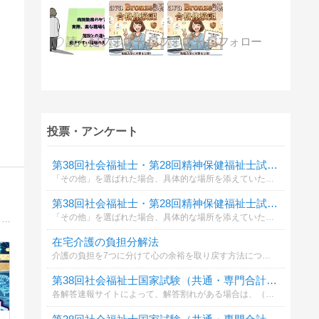
投票・アンケート
第38回社会福祉士・第28回精神保健福祉士試験合格発表当日どのように確認しますか？
「その他」を選ばれた場合、具体的な場所を添えていただけると参考になります。
第38回社会福祉士・第28回精神保健福祉士試験合格発表当日どのように確認しますか？
「その他」を選ばれた場合、具体的な場所を添えていただけると参考になります。
統合失調症という障害を抱えながらフリーランスとして働いているたちばなのブログです。自分らしく働くためのちょっとしたコツや、障害を負けない考え方などを紹介します。統合失調症だけど将来働きたい方に向けて、前向きなメッセージを発信しています。
在宅介護の負担分解法
介護の負担を7つに分けて心の余裕を取り戻す方法について
第38回社会福祉士国家試験（共通・専門合計）の自己採点結果を教えてください。
各解答速報サイトによって、解答割れがある場合は、（例：けあサポでの採点結果より）等と添えてください。