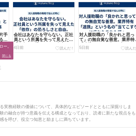
片手
会社はあなたを守らない。正社
対人援助職の「良かれと思っ
る8
員という所属を失って見えた
て」の無自覚な善意。業界特
す。
「依存」の恐ろしさと自由。
「連携」という名の"当てこ
ロー。

4日前
5日前
り"に疲れたあなた様へ。
。
閉じる
告
る実務経験の価値について、具体的なエピソードとともに深掘りしま
験の融合が持つ意義を伝える構成となっており、読者に新たな視点をも
感を呼び、役立つ知恵と励ましに満ちています。