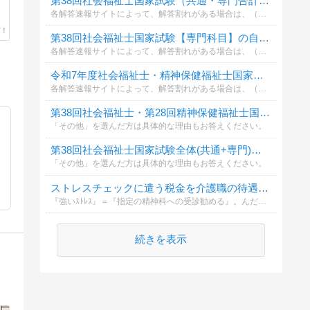
第38回社会福祉士国家試験（共通・専門合計）の自己採点結果を教えてください。
各解答速報サイトによって、解答割れがある場合は、（例：けあサポでの採点結果より）等と添えてください。
第38回社会福祉士国家試験【専門科目】の自己採点結果を教えてください。
各解答速報サイトによって、解答割れがある場合は、（例：けあサポでの採点結果より）等と添えてください。
令和7年度社会福祉士・精神保健福祉士国家試験午前【共通科目】自己採点投票【2026】
各解答速報サイトによって、解答割れがある場合は、（例：けあサポでの採点結果より）等と添えてください。
第38回社会福祉士・第28回精神保健福祉士国家試験【共通科目】の感想投票
「その他」を選んだ方は具体的な理由もお答えください。
第38回社会福祉士国家試験全体(共通+専門)の感想を聴かせてください【2026】
「その他」を選んだ方は具体的な理由もお答えください。
ストレスチェックに遣う税金を介護職の待遇改善に遣うべきだと思う
『強いｽﾄﾚｽ』＝『指定の精神科への受診勧める』。んだったら給料上げて職員増やして面倒臭い利用者さん断って下さい。
続きを表示