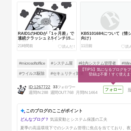
RAID1のHDDが「1ヶ月差」で
KB5101684について（情
連続クラッシュ 2.5インチ15K
向け）
高回転モデルの寿命がシビア
21時間前
11日前
#microsoftoffice
#システム屋
#社内システム管理者
#Win
【TIPS】気になるブログをフ
#ウイルス駆除
#セキュリティ対策
#販売管理システム
登録は不要！すぐ使えま
1267722
33
【定例】2026年7月のセキュリ
週間IN:
288
週間OUT:
768
月間IN:
1464
ティ更新プログラム (月例)
KB5101650ほか
25日前
このブログのここがポイント
気温変動とシステム保護の工夫
夏季の高温環境下でのシステム管理に焦点を当てており、夜