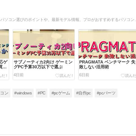
BTOパソコン、ゲーミングPC選びに役立つおすすめ情
対応ゲ
サブノーティカ2向け ゲーミン
PRAGMATA ベンチマーク 失
買え
グPC予算30万以下で選ぶ
敗しない活用術
4日前
6日前
ソコン
#windows
#PC
#pcゲーム
#自作pc
#pcパーツ