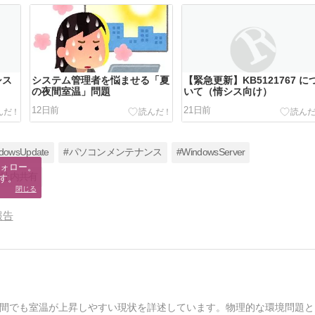
シス
システム管理者を悩ませる「夏
【緊急更新】KB5121767 に
の夜間室温」問題
いて（情シス向け）
12日前
21日前
dowsUpdate
#パソコンメンテナンス
#WindowsServer
ォロー。

#社内共有
す。
閉じる
報告
間でも室温が上昇しやすい現状を詳述しています。物理的な環境問題と