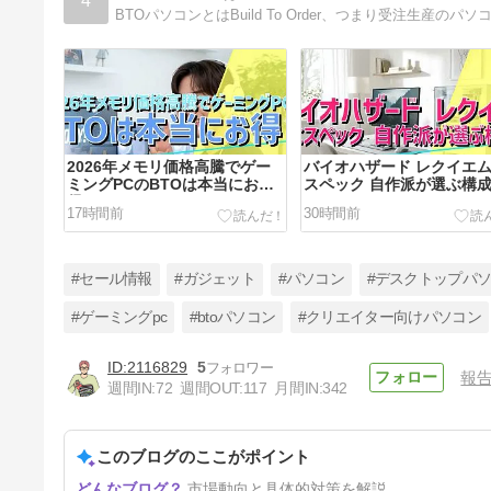
4
2026年メモリ価格高騰でゲー
バイオハザード レクイエム
ミングPCのBTOは本当にお
スペック 自作派が選ぶ構
得？
17時間前
30時間前
#セール情報
#ガジェット
#パソコン
#デスクトップパ
#ゲーミングpc
#btoパソコン
#クリエイター向けパソコン
2116829
5
報
PRAGMATA ゲーミングPCは
週間IN:
72
週間OUT:
117
月間IN:
342
2026年の今でも選ぶ価値あ
り？
11日前
このブログのここがポイント
市場動向と具体的対策を解説