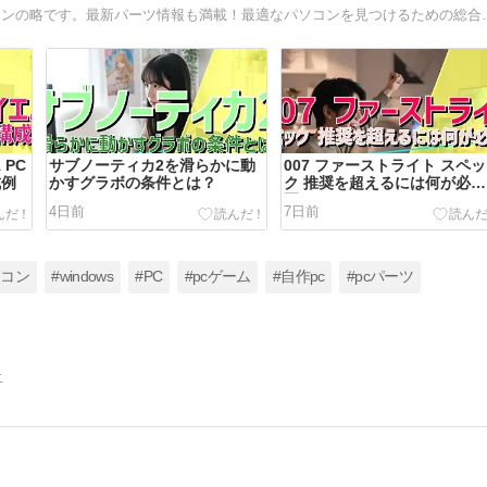
BTOパソコンとはBuild To Order、つまり受注生産のパソコンの略です。
 PC
サブノーティカ2を滑らかに動
007 ファーストライト スペッ
成例
かすグラボの条件とは？
ク 推奨を超えるには何が必
要？
4日前
7日前
ソコン
#windows
#PC
#pcゲーム
#自作pc
#pcパーツ
告