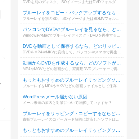
DVDを別のディスク、ISOイメージまたはDVDフォルダーとして保存する場合、どのコピーソフトを利用していますか？操作性やコピー品質も含めて選んでください。
ブルーレイをコピー・バックアップするなら、どのソフトがおすすめですか？
ブルーレイを別のBD、ISOイメージまたはBDMVフォルダーとして保存する際、実際に利用しているソフトを教えてください。
パソコンでDVDやブルーレイを見るなら、どの再生ソフトがおすすめですか？
WindowsやMacでブルーレイディスク・DVDを再生する際、普段使っているソフトを教えてください。再生の安定性、画質、操作性などを基準に選んでください。
DVDを動画として保存するなら、どのリッピングソフトがおすすめですか？
DVDをMP4やMKVに変換して、パソコンやスマホで再生する場合に使っているソフトを教えてください。無料・有料を問わず投票できます。
動画からDVDを作成するなら、どのソフトが一番おすすめですか？
MP4やMOVなどの動画から、家庭用DVDプレーヤーで再生できるDVDを作成する場合に使っているソフトを教えてください。メニュー作成や字幕追加などの使いやすさも含めて選べます。
もっともおすすめのブルーレイリッピングソフトは何ですか？
ム
ブルーレイをMP4やMKVなどの動画ファイルとして保存する際、どのリッピングソフトを利用していますか？実際に使ってよかったソフトを教えてください。
WordPressメール届かない原因
メール未達の原因と対策について理解していますか？
ブルーレイをリッピング・コピーするならどのソフトを使っていますか？
市販ブルーレイのコピーガード解除に対応したソフトは限られています。あなたが実際に使っているリッピング・コピーソフトを教えてください。無料・有料どちらでもOK！
もっともおすすめのブルーレイリッピングソフトは何ですか？