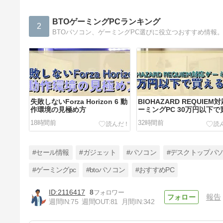
BTOゲーミングPCランキング
2
失敗しないForza Horizon 6 動
BIOHAZARD REQUIEM
作環境の見極め方
ーミングPC 30万円以下で
るか？
18時間前
32時間前
#セール情報
#ガジェット
#パソコン
#デスクトップパ
#ゲーミングpc
#btoパソコン
#おすすめPC
2116417
8
報告
サブノーティカ2を遊ぶ ゲーミ
週間IN:
75
週間OUT:
81
月間IN:
342
ングPCはBTOで正解？
8日前