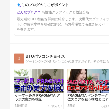
このブログのここがポイント
高性能グラフィックと検証分析
最先端のGPU性能を詳細に紹介します。次世代のグラフィ
トルの要求水準を明確に解説。高負荷環境でも生き抜くパー
を導きます。
BTOパソコンチョイス
3
ゲーマー必見 PRAGMATA グ
PRAGMATA ベンチマーク
ラボの実力を検証
位スコアを狙う構成とは？
31時間前
2日前