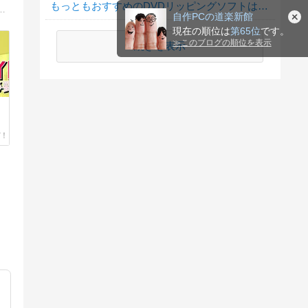
もっともおすすめのDVDリッピングソフトは何ですか？
最新パーツ情報も満載！最適なパソコンを見つけるための総合ガイド！このブログでは、BTOパソコン、ゲーミングPC、クリエイター向けPCの選び方を徹底解説します。
自作PCの道楽新館
現在の順位は
第65位
です。
≫
このブログの順位を表示
続きを表示