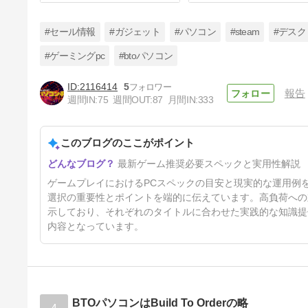
#セール情報
#ガジェット
#パソコン
#steam
#デス
#ゲーミングpc
#btoパソコン
2116414
5
報告
007 ファーストライト 動作環
週間IN:
75
週間OUT:
87
月間IN:
333
境 Core Ultra 7で推奨クリアで
きるか？
7日前
このブログのここがポイント
最新ゲーム推奨必要スペックと実用性解説
ゲームプレイにおけるPCスペックの目安と現実的な運用例
選択の重要性とポイントを端的に伝えています。高負荷への
示しており、それぞれのタイトルに合わせた実践的な知識提
内容となっています。
BTOパソコンはBuild To Orderの略