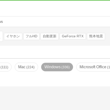
ws
検索
イヤホン
フルHD
自動更新
GeForce RTX
熊本地震
Mac
Windows
Microsoft Office
111
224
336