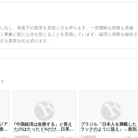
し出し、表面下の真実を見抜く力を持ちます。一見曖昧な情報も見極
く事象に新たな光を投じることを意識しています。論理と洞察を融合さ
ざる真実を伝え続けます。
ます
ジア
｢中国経済は改善する」と答え
ブラジル「日本人を満載した
接待
たのはたった１%だけ…日系企
ラックのように扱え」→差別
業1364社が吐露「中国ビジネ
して問題になり「一般的表
14時間前
21時間前