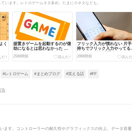
しています。レトロゲームネタ多め。たまに小ネタなども。
よく
据置きゲームを起動するのが億
フリック入力が慣れない 片手
劫になるとは思わなかった 今
持ちでフリック入力やってる
ってPCゲーやソシャゲが気軽
JKとか毎日何時間鍛錬してる
25時間前
28時間前
すぎるんだよな…
んだろう？
#レトロゲーム
#まとめブログ
#笑える話
#FF
報告
います。コントローラーの耐久性やグラフィックスの向上、データ容量