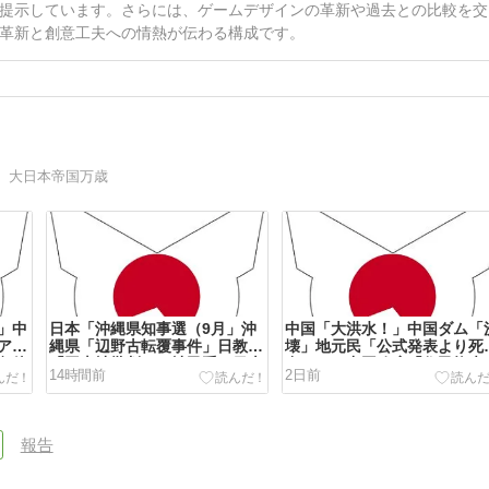
提示しています。さらには、ゲームデザインの革新や過去との比較を交
革新と創意工夫への情熱が伝わる構成です。
 大日本帝国万歳
」中
日本「沖縄県知事選（9月」沖
中国「大洪水！」中国ダム「
ア
縄県「辺野古転覆事件」日教組
壊」地元民「公式発表より死
負債
「同志社批判！（社民系」日本
多い！」中国政府「住民拘束
14時間前
2日前
債」
「日教組と全教は対立状態（内
（安否不明」中国当局「救助
伸計
ｹﾞﾊﾞ」特別調査委員会「同志社
動画も削除」台風13号「三峡
に猛省促す」→
ﾀﾞﾑ接近中」→
報告