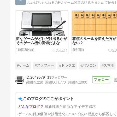
ふたばちゃんねるのPC ゲーム関連の話題をまとめて紹介
変なゲームがどれだけ出るかが
将棋のルールを変えた方が
そのゲーム機の価値だよな
ない？
1時間30分前
4時間前
#ゲーム
#アラフォー
#ドラクエ
#パソコン
#スマホ
2049579
13
週間IN:
220
週間OUT:
770
月間IN:
1000
【64DD】間に合わなかった救
世主 後付け拡張パーツは本当
に普及しないな Switch Online
このブログのここがポイント
2日前
の方で出してくれないかな…
最新技術と斬新なアイデア追求
ゲームの付加価値や技術進化について鋭い観点から解説して