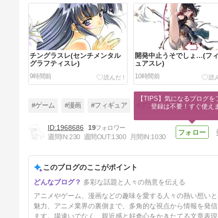
チングラスレ(センチメンタル
開発中止うそでしょ…(フ
グラフティスレ)
ュアスレ)
9時間前
10時間前
【TIPS】気になるブログを
#ゲーム
#漫画
#フィギュア
#アニメ
#ガンダム
登録は不要！すぐ使え
1968686
19
週間IN:
230
週間OUT:
1300
月間IN:
1030
家元抱き枕になる(ガールズア
ンドパンツァースレ)
このブログのここがポイント
34時間前
多彩な話題と人々の熱意を伝える
アニメやゲーム、漫画などの趣味を愛する人々の熱い想いと
魅力、アニメ業界の裏側まで、多角的な視点から情報を発信
ます。場違いでなく、親近感と好奇心をかきたてる文章表現