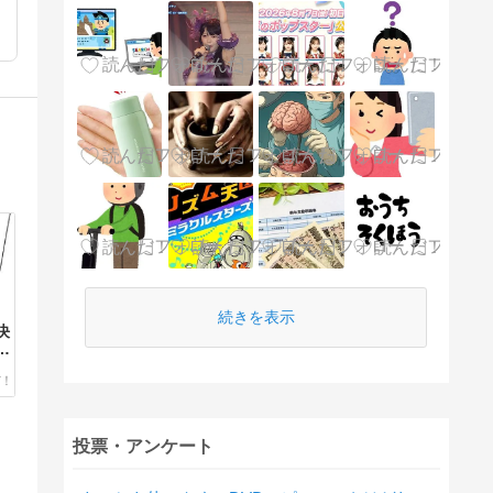
続きを表示
決
者
！
隊
投票・アンケート