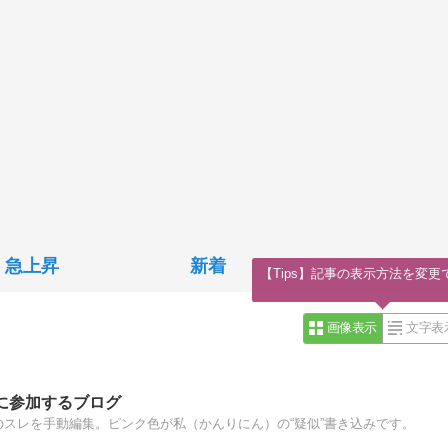
急上昇
新着
【Tips】記事の表示方法を変更
画像表示
文字表
に参加するブログ
のスレを手動編集。ピンク色が私（かんりにん）の“疑似”書き込みです。