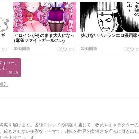
ィギ
ヒロインがそのまま大人になっ
抜けないベテランエロ漫画家
(麻雀ファイトガールスレ)
32時間前
33時間前
フォロー。

ます。
閉じる
報告
考察を届けます。各種スレッドの内容を通じて、收藏やキャラクターの
。飽きさせない多彩なテーマで、趣味の世界の奥深さを巧みに引き出し
に仕上げています。