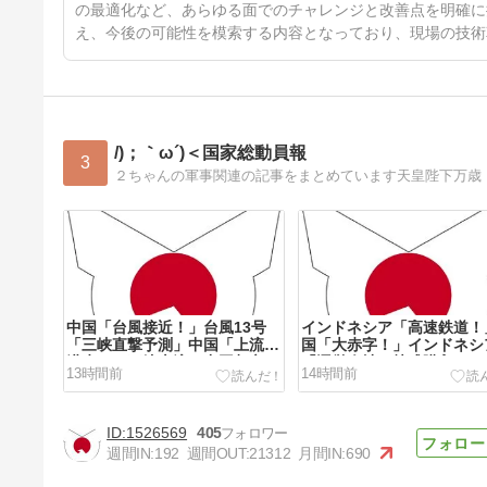
の最適化など、あらゆる面でのチャレンジと改善点を明確に
え、今後の可能性を模索する内容となっており、現場の技術
/)；｀ω´)＜国家総動員報
3
２ちゃんの軍事関連の記事をまとめています天皇陛下万歳
中国「台風接近！」台風13号
インドネシア「高速鉄道！
「三峡直撃予測」中国「上流大
国「大赤字！」インドネシ
洪水！（三峡上流」中国都市
「運営会社の株式購入！（
13時間前
14時間前
「8/5の映像（動画」三峡ダム
対策」中国「はい（巨額負
「緊急放流（決壊危機」中国
インドネシア「700km延
「下流大水害（震え声」→
画！（実質中止」→
1526569
405
週間IN:
192
週間OUT:
21312
月間IN:
690