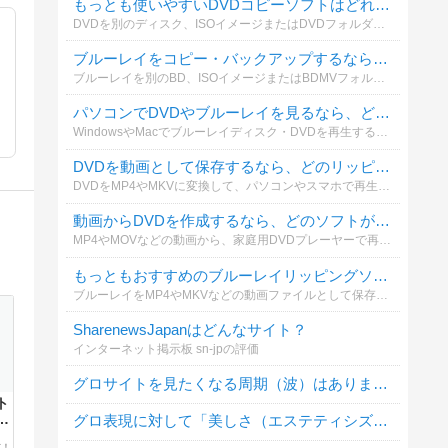
もっとも使いやすいDVDコピーソフトはどれですか？
DVDを別のディスク、ISOイメージまたはDVDフォルダーとして保存する場合、どのコピーソフトを利用していますか？操作性やコピー品質も含めて選んでください。
ブルーレイをコピー・バックアップするなら、どのソフトがおすすめですか？
ブルーレイを別のBD、ISOイメージまたはBDMVフォルダーとして保存する際、実際に利用しているソフトを教えてください。
パソコンでDVDやブルーレイを見るなら、どの再生ソフトがおすすめですか？
WindowsやMacでブルーレイディスク・DVDを再生する際、普段使っているソフトを教えてください。再生の安定性、画質、操作性などを基準に選んでください。
DVDを動画として保存するなら、どのリッピングソフトがおすすめですか？
DVDをMP4やMKVに変換して、パソコンやスマホで再生する場合に使っているソフトを教えてください。無料・有料を問わず投票できます。
動画からDVDを作成するなら、どのソフトが一番おすすめですか？
MP4やMOVなどの動画から、家庭用DVDプレーヤーで再生できるDVDを作成する場合に使っているソフトを教えてください。メニュー作成や字幕追加などの使いやすさも含めて選べます。
もっともおすすめのブルーレイリッピングソフトは何ですか？
ブルーレイをMP4やMKVなどの動画ファイルとして保存する際、どのリッピングソフトを利用していますか？実際に使ってよかったソフトを教えてください。
SharenewsJapanはどんなサイト？
インターネット掲示板 sn-jpの評価
グロサイトを見たくなる周期（波）はありますか？
ト
グロ表現に対して「美しさ（エステティシズム）」を感じることはありますか？
と