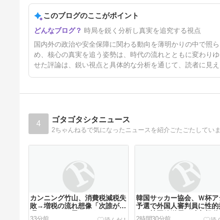
このブログのここがポイント
日本「熊本地震（震度7」イオ
時局を鋭く分析し真実を追究する視点
ンモール熊本「LPG漏れて爆発
（液化石油ｶﾞｽ」日本「爆発で
2日前
国内外の政治や安全保障に関わる動向を薄明かりの中で照ら
火災が吹き飛ぶ（爆轟発生説」
ハビタ「遺族説明の虚偽を認め
め、核心の真実を追う姿勢は、時代の流れとともに変わりゆ
る（営業部長発言」→
せた評論は、鋭い視点と具体的な分析を通じて、読者に見え
ゴタゴタシタニュース
4
2ちゃんねるで気になったニュースを紹介ごたごたしてい
カンニング竹山、消費税減税失
韓国サッカー協会、Ｗ杯ア
敗→増税の流れ想像「次誰が総
予選で外国人審判員に性的
理やりたいと思います？」
か…韓国放送局が独占報道
33分前
2時間30分前