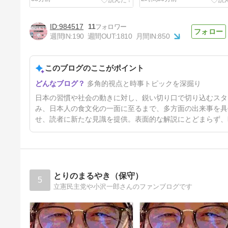
984517
11
週間IN:
190
週間OUT:
1810
月間IN:
850
このブログのここがポイント
そりゃデジタル教材では頭に残
多角的視点と時事トピックを深掘り
らないわけだ…東大教授｢北欧
が今､こぞって紙に回帰してい
27時間前
日本の習慣や社会の動きに対し、鋭い切り口で切り込むスタ
る決定的理由」
み、日本人の食文化の一面に至るまで、多方面の出来事を具
せ、読者に新たな見識を提供。表面的な解説にとどまらず、
とりのまるやき（保守）
5
立憲民主党や小沢一郎さんのファンブログです