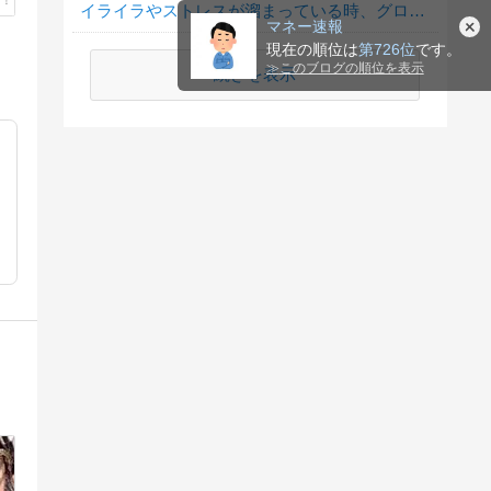
イライラやストレスが溜まっている時、グロサイトを見たくなる？
マネー速報
現在の順位は
第726位
です。
≫
このブログの順位を表示
続きを表示