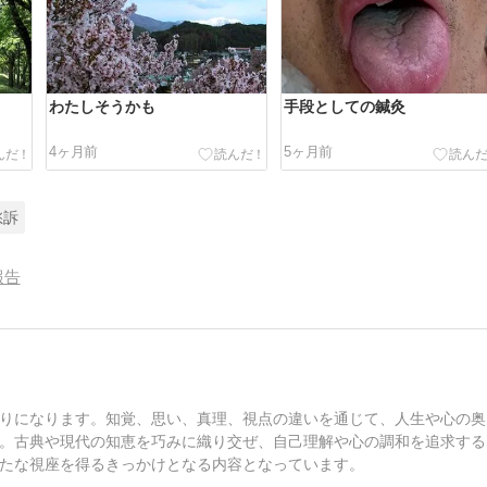
わたしそうかも
手段としての鍼灸
4ヶ月前
5ヶ月前
愁訴
報告
りになります。知覚、思い、真理、視点の違いを通じて、人生や心の奥
。古典や現代の知恵を巧みに織り交ぜ、自己理解や心の調和を追求する
たな視座を得るきっかけとなる内容となっています。