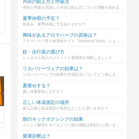
丹田の鍛え方と呼吸法
体幹と呼吸を意識した丹田の鍛え方について理解を深める
夏季休暇の予定？
盆休み、夏季休暇に予定ありますか？
興味があるアロマハーブの資格は？
アロマハーブ香り体系化サイト『Botanical Study』による、アロマ・ハーブ資格の興味度アンケートです！ あなたが気になっている資格を複数選択でお知らせください！ 辞典構築の参考などとして活用させていただきます！
杖・歩行器の選び方
レンタルと購入のメリットと適用例を理解しましょう
リカバリーウェアの効果は？
リカバリーウェアの効果や市場拡大についてどう感じますか？
夏痩せする？
夏に体重変化しますか？
正しい体温測定の場所
最も正確な体温測定の場所はどこだと思いますか？
朝のキックボクシングの効果
ストレス解消とダイエットに朝の運動は有効だと思いますか？
健康診断は？