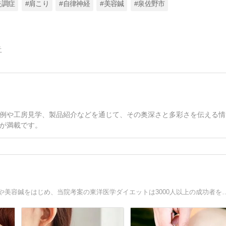
失調症
#肩こり
#自律神経
#美容鍼
#泉佐野市
告
例や工房見学、製品紹介などを通じて、その奥深さと多彩さを伝える情
が満載です。
奈良市で18年以上の実績を誇る女性専門の鍼灸院。肩こりや美容鍼をはじめ、当院考案の東洋医学ダイエットは3000人以上