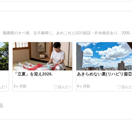
はりとお灸の鍼灸をこよなく愛し、日々奮闘中。20歳の夏、脳腫瘍のオペ後、左片麻痺に。あれこれと試行錯誤・紆余曲折あり。2006年J
「立夏」を迎え2026.
あきらめない夏(リハビリ篇②
3ヶ月前
4ヶ月前
告