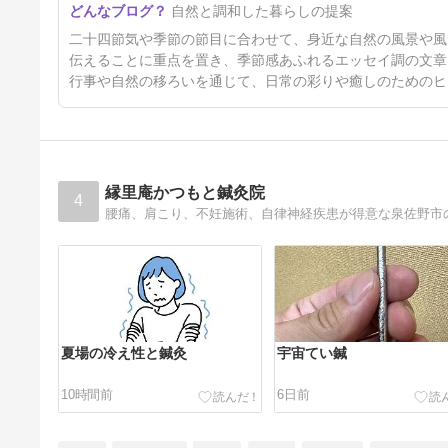
自然と調和した暮らしの提案
4ヶ月前
二十四節気や季節の節目に合わせて、身近な自然の風景や風
伝えることに重点を置き、季節感あふれるエッセイ調の文章
行事や自然の移ろいを通じて、日常の彩りや癒しのためのヒ
縁里庵かつもと鍼灸院
4
腰痛、肩こり、不妊施術、自律神経疾患が得意な泉佐野市
夏場の冷え性と鍼灸
宇宙てい鍼
10時間前
6日前