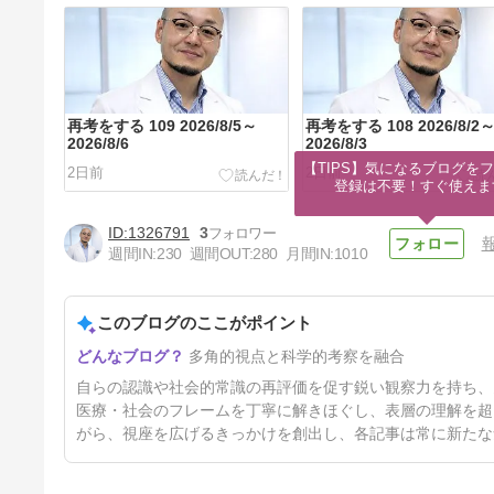
再考をする 109 2026/8/5～
再考をする 108 2026/8/2
2026/8/6
2026/8/3
【TIPS】気になるブログをフ
2日前
2日前
登録は不要！すぐ使えま
1326791
3
週間IN:
230
週間OUT:
280
月間IN:
1010
このブログのここがポイント
再考をする 105 2026/7/24～
多角的視点と科学的考察を融合
2025/7/25
14日前
自らの認識や社会的常識の再評価を促す鋭い観察力を持ち、
医療・社会のフレームを丁寧に解きほぐし、表層の理解を超
がら、視座を広げるきっかけを創出し、各記事は常に新たな