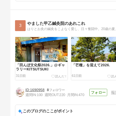
やました甲乙鍼灸院のあれこれ
3
「田んぼ文化祭2026.」@ギャ
「芒種」を迎えて2026.
ラリーKITSUTSUKI
31日前
61日前
1690958
8
報
週間IN:
100
週間OUT:
220
月間IN:
470
このブログのここがポイント
「清明」2026.を迎え