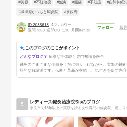
#美容
#不妊治療
#鍼灸
#腰痛
#不妊症
#自律神経
#縁里庵かつもと鍼灸院
#泉佐野
2035618
4
報
学生の集中力アップ・受験スト
週間IN:
60
週間OUT:
190
月間IN:
430
レス対策の鍼灸
22日前
このブログのここがポイント
多彩な実体験と専門知識を融合
鍼灸のさまざまな側面を丁寧に掘り下げながら、実際の施術
熱的な解説源です。伝統と革新が交錯し、気付きを促す内容
レディース鍼灸治療院Sisのブログ
5