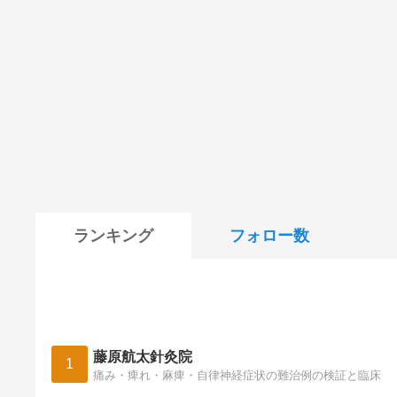
ランキング
フォロー数
藤原航太針灸院
1
痛み・痺れ・麻痺・自律神経症状の難治例の検証と臨床