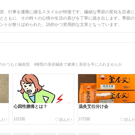
習、行事を優雅に綴るスタイルが特徴です。繊細な季節の変化を読者に
とともに、その時々の心情や生活の喜びを丁寧に描き出します。季節の
ントが散りばめられた、詩的かつ実用的な文章となっています。
のかつもと鍼灸院 4種類の美容鍼灸で健康と美容を手に入れませんか
心因性腰痛とは？
温灸艾仕分け会
12日前
17日前