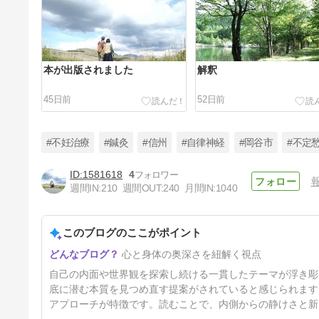
本が出版されました
解釈
45日前
52日前
#不妊治療
#鍼灸
#信州
#自律神経
#岡谷市
#不定
1581618
4
週間IN:
210
週間OUT:
240
月間IN:
1040
家訓
このブログのここがポイント
6ヶ月前
心と身体の奥深さを紐解く視点
自己の内面や世界観を探索し続ける一貫したテーマが浮き彫
底に潜む本質を見つめ直す提案がされていると感じられます
アプローチが特徴です。読むことで、内側からの静けさと新