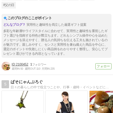
#父の日
このブログのここがポイント
実用性と趣味性を両立した厳選ギフト提案
多彩な年齢層やライフスタイルに合わせて、実用性と趣味性を重視したギ
フト選びを指南する特色が際立ちます。どれもシンプル操作や心を込めた
メッセージを添えやすく、贈る人の気持ちを伝える工夫も施されているの
が魅力です。親しみやすく、センスと実用性を兼ね備えた商品を中心に、
選定のポイントや失敗しにくい商品例をわかりやすく整理し、安心してプ
レゼント選びができる内容となっています。
2100452
1
週間IN:
50
週間OUT:
110
月間IN:
235
ぱそにゃんぶろぐ
5
日々の暮らしの中で役立つことや、行事・歳時・イベントなどについて書いています。