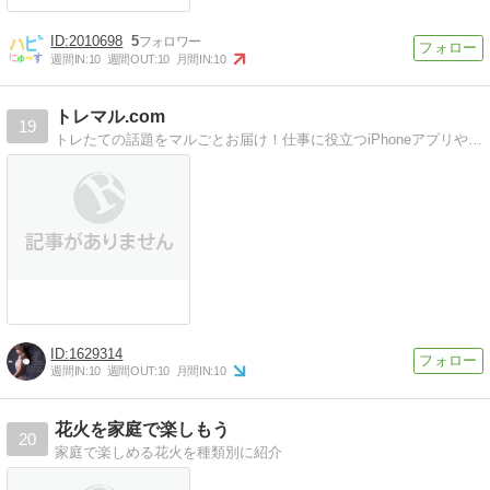
2010698
5
週間IN:
10
週間OUT:
10
月間IN:
10
トレマル.com
19
トレたての話題をマルごとお届け！仕事に役立つiPhoneアプリや季節の行事、美容、健康など様々な情報を配信
1629314
週間IN:
10
週間OUT:
10
月間IN:
10
花火を家庭で楽しもう
20
家庭で楽しめる花火を種類別に紹介