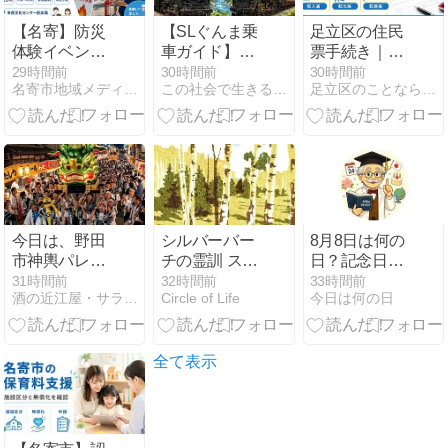
【名寄】防災
【SLぐんま乗
足立区の住民
体験イベント
車ガイド】み
票手続き｜転
はいつ｜産業
なかみ・よこ
入・転出・転
29時間前
30時間前
30時間前
名寄市地域メディア「なよろレンズ」
この社会で生きるのに大事なこと
足立区のことなら『あだちリンク』
まつりと同時
かわを走る
居の違いと窓
開催
D51とC61！
口の持ち物
転車台や沿線
観光も満喫🚂
✨
今日は、野田
シルバーバー
8月8日は何の
市神輿パレー
チの霊訓 スピ
日？記念日・
ド2026。。。
リチュアリズ
出来事・誕生
31時間前
32時間前
33時間前
酒の近江屋・サラダ館・ハートランド通販のとほほ日記！
Circle of Life
今日は何の日
マックスレン
ムによる霊性
日・誕生花を
ジャーも行っ
進化の道しる
詳しく紹介
ちゃう？！
べ
全て表示