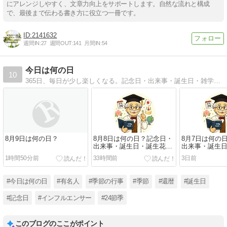
にアレンジしやすく、文章力向上をサポートします。自然な流れと構成
で、最後まで伝わる書き方に役立つ一冊です。
2141632
週間IN:
27
週間OUT:
141
月間IN:
54
今日は何の日
10
365日、毎日が少し楽しくなる。記念日・出来事・誕生日・雑学を毎日お届けします(・∀・)b
8月9日は何の日？
8月8日は何の日？記念日・
8月7日は何の
出来事・誕生日・誕生花を
出来事・誕生
詳しく紹介
詳しく紹介
1時間50分前
33時間前
3日前
#今日は何の日
#有名人
#季節の行事
#季節
#還暦
#誕生日
#記念日
#インフルエンサー
#24節季
このブログのここがポイント