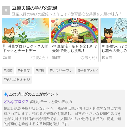
豆柴夫婦の学びの記録
8
豆柴夫婦の学びの記録へようこそ / 教育熱心な共働き夫婦の味方 / 豆柴夫婦のお得情報や暮らしに役立つ時短術をシェア / 教育費準備やスキルアップのコツなど、賢く生きるための情報を発信 /
🩺 減量プロジェクト？人間
🍉 豆柴流・葉月を楽しむ？
🎆 距離6km
ドックとチートデー
夫婦で楽しむ挑戦！
む花火の楽し
2日前
8日前
10日前
#習慣
#子育て
#健康
#サラリーマン
#子育てパパ
#がんばるオヤジ
このブログのここがポイント
多彩なテーマと鋭い表現力
幅広い話題を取り扱いながらも、各記事は鋭い切り口と具体的な観点で構
成されています。読む者の好奇心を刺激し、日常のささいな疑問や気づき
を深く掘り下げる内容が特徴です。人間の生活や思考を多角的に捉え、知
的好奇心を喚起する文章展開が魅力です。