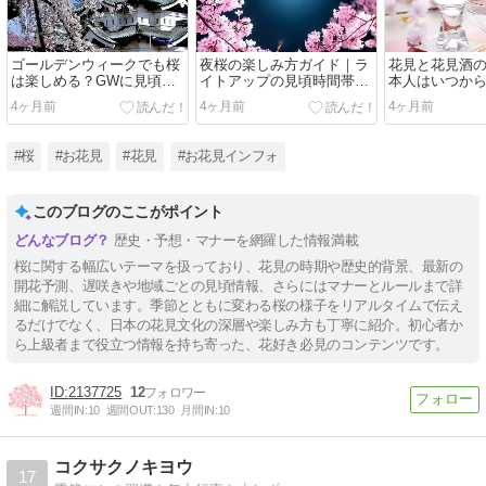
ゴールデンウィークでも桜
夜桜の楽しみ方ガイド｜ラ
花見と花見酒
は楽しめる？GWに見頃を
イトアップの見頃時間帯と
本人はいつか
迎える桜スポット7選
防寒対策
むようになっ
4ヶ月前
4ヶ月前
4ヶ月前
#桜
#お花見
#花見
#お花見インフォ
このブログのここがポイント
歴史・予想・マナーを網羅した情報満載
桜に関する幅広いテーマを扱っており、花見の時期や歴史的背景、最新の
開花予測、遅咲きや地域ごとの見頃情報、さらにはマナーとルールまで詳
細に解説しています。季節とともに変わる桜の様子をリアルタイムで伝え
るだけでなく、日本の花見文化の深層や楽しみ方も丁寧に紹介。初心者か
ら上級者まで役立つ情報を持ち寄った、花好き必見のコンテンツです。
2137725
12
週間IN:
10
週間OUT:
130
月間IN:
10
コクサクノキヨウ
17