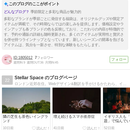
このブログのここがポイント
季節限定と多彩な商品が魅力的
多彩なブランドが季節ごとに発信する福袋は、オリジナルグッズや限定ア
イテムが満載で、その時期ならではの楽しみを提供します。価格設定やラ
インアップも各ブランドの色を反映しており、こだわりの内容が特徴的で
す。予約や通販の詳細も随時更新され、多くのアイテムが実用性と贅沢さ
を併せ持つラインナップとなっています。新しいシーズンの開幕を告げる
アイテムは、気分を一新させ、特別な体験をもたらします。
1805012
7
週間IN:
9
週間OUT:
36
月間IN:
45
Stellar Space のブログページ
22
ロンドン近郊在住。Webデザイン&翻訳を手がけるかたわら、イギリスの今をお伝えしようとブログも書いております。
隣の芝生も茶色いイングラ
増え続けるスマホ依存症
イギリス人も
ンド
題」で悩んで
10日前
41日前
52日前