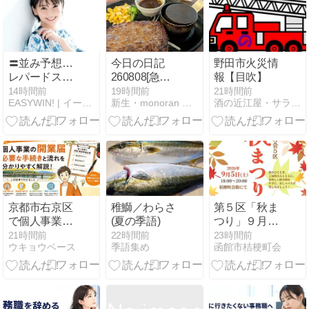
〓並み予想…
今日の日記
野田市火災情
レパードステ
260808[急な
報【目吹】
ークスGⅢ ╿
夕立に驚く]
14時間前
19時間前
21時間前
EASYWIN! | イージーウィン
新生・monoran 気紛れブログ
酒の近江屋・サラダ館・ハートランド通販のとほほ日記！
並み予想…
CBC賞GⅢ ╿
〓競馬場の天
気 EASYWIN!
🐕
京都市右京区
稚鰤／わらさ
第５区「秋ま
で個人事業を
(夏の季語)
つり」９月５
始めるなら｜
日（土）予告
21時間前
22時間前
23時間前
ウキョウベース
季語集め
函館市桔梗町会
開業届の提出
先は右京税務
署