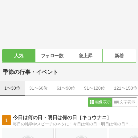
人気
フォロー数
急上昇
新着
季節の行事・イベント
1〜30位
31〜60位
61〜90位
91〜120位
121〜150位
画像表示
文字表示
今日は何の日・明日は何の日［キョウナニ］
1
毎日の雑学やスピーチのネタに！今日は何の日・明日は何の日？この日は何の日？何の記念日？この日の出来事？この日誕生日の有名人・芸能人は？