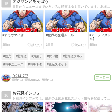
オジサンとあそぼう
15
日常からニュースまでいろいろな時事ネタを書いています。北海道在住です！まったり更新中で〜す。
#オモウマイ店
#世界の交通ルール
#アーティスト
ル】
2日前
3日前
5日前
#観光
#北海道
#お菓子
#食べ物
#北海道グルメ
#時事ニュース
#時事ネタ
#観光スポット
2141727
週間IN:
12
週間OUT:
120
月間IN:
12
お花見インフォ
16
お花見インフォでは、最新の全国お花見スポット情報を配信しています。全国各地の見頃情報、おすすめスポット情報に加えて、お花見に関するさまざまな豆知識も紹介中。2026年のお花見の名所探しはお花見インフォで。