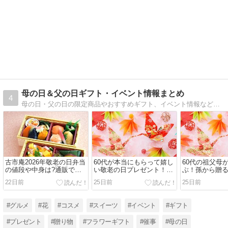
母の日＆父の日ギフト・イベント情報まとめ
4
母の日・父の日の限定商品やおすすめギフト、イベント情報などのまとめサイト
古市庵2026年敬老の日弁当
60代が本当にもらって嬉し
60代の祖父母
の値段や中身は?通販で贈
い敬老の日プレゼント！リ
ぶ！孫から贈
れる寿司や惣菜もおすすめ!
アルに喜ばれる人気ギフト
い」敬老の日ギ
22日前
25日前
25日前
10選
#グルメ
#花
#コスメ
#スイーツ
#イベント
#ギフト
#プレゼント
#贈り物
#フラワーギフト
#催事
#母の日