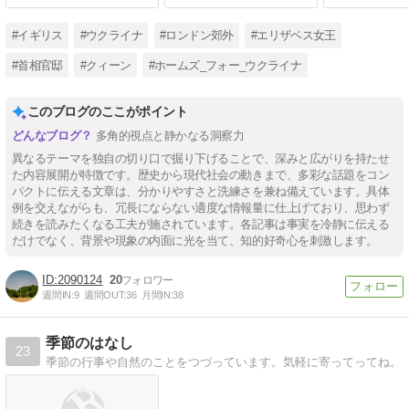
#イギリス
#ウクライナ
#ロンドン郊外
#エリザベス女王
#首相官邸
#クィーン
#ホームズ_フォー_ウクライナ
このブログのここがポイント
多角的視点と静かなる洞察力
異なるテーマを独自の切り口で掘り下げることで、深みと広がりを持たせ
た内容展開が特徴です。歴史から現代社会の動きまで、多彩な話題をコン
パクトに伝える文章は、分かりやすさと洗練さを兼ね備えています。具体
例を交えながらも、冗長にならない適度な情報量に仕上げており、思わず
続きを読みたくなる工夫が施されています。各記事は事実を冷静に伝える
だけでなく、背景や現象の内面に光を当て、知的好奇心を刺激します。
2090124
20
週間IN:
9
週間OUT:
36
月間IN:
38
季節のはなし
23
季節の行事や自然のことをつづっています。気軽に寄ってってね。