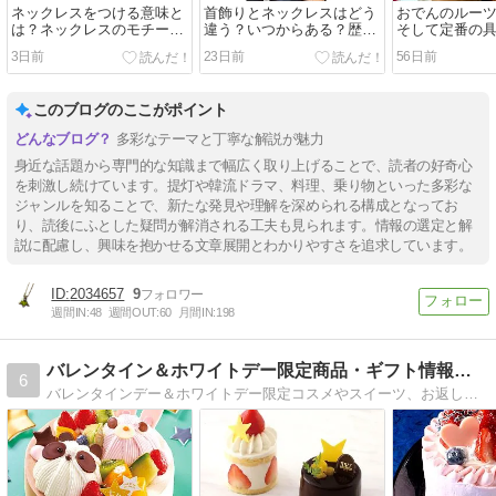
ネックレスをつける意味と
首飾りとネックレスはどう
おでんのルーツ
は？ネックレスのモチーフ
違う？いつからある？歴史
そして定番の
にはどんな意味が？
は？種類は？
種・三大おで
3日前
23日前
56日前
このブログのここがポイント
多彩なテーマと丁寧な解説が魅力
身近な話題から専門的な知識まで幅広く取り上げることで、読者の好奇心
を刺激し続けています。提灯や韓流ドラマ、料理、乗り物といった多彩な
ジャンルを知ることで、新たな発見や理解を深められる構成となってお
り、読後にふとした疑問が解消される工夫も見られます。情報の選定と解
説に配慮し、興味を抱かせる文章展開とわかりやすさを追求しています。
2034657
9
週間IN:
48
週間OUT:
60
月間IN:
198
バレンタイン＆ホワイトデー限定商品・ギフト情報まとめ
6
バレンタインデー＆ホワイトデー限定コスメやスイーツ、お返しにおすすめのギフトなど、バレンタインデーとホワイトデーに関する情報のまとめサイト