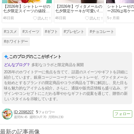
【2026年】シャトレーゼの
【2026年】ヴィタメールの
シャトレーゼ
七夕限定スイーツの値段や
七夕限定ケーキが可愛い!販
ー2026は苺
販売期間は?予約できる?
売期間や価格まとめ【サマ
モンブラン!焼
46日前
46日前
5ヶ月前
【サマーバレンタイン】
ーバレンタイン】
ンのギフトも!
#コスメ
#スイーツ
#ギフト
#プレゼント
#チョコレート
#ホワイトデー
このブログのここがポイント
多彩なコラボと限定商品を展開
2026年のホワイトデーに焦点を当てて、話題のスイーツやギフトを詳細に
紹介しています。銀座コージーコーナーやシャトレーゼ、ヴァイタメール
を始めとするブランドの限定商品やコラボ商品を丁寧に解説し、見た目も
味も魅力的なアイテムを紹介。さらに、通販や販売店情報も盛り込み、デ
ザインやコンセプトにこだわる華やかなギフトの提案を通じて、贈答の新
しいスタイルを示唆しています。
2098207
5
週間IN:
45
週間OUT:
70
月間IN:
230
最新の記事画像