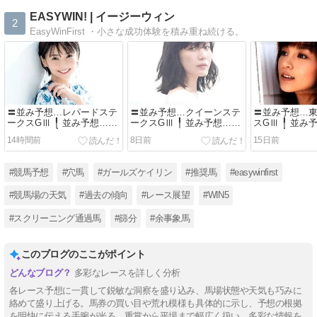
EASYWIN! | イージーウィン
2
EasyWinFirst ・小さな成功体験を積み重ね続ける。
〓並み予想…レパードステ
〓並み予想…クイーンステ
〓並み予想…
ークスGⅢ ╿ 並み予想…
ークスGⅢ ╿ 並み予想…ア
スGⅢ ╿ 並み
CBC賞GⅢ ╿ 〓競馬場の天
イビスサマーダッシュGⅢ
念GⅢ ╿ 〓競
14時間前
8日前
15日前
気 EASYWIN!🐕
╿ 〓競馬場の天気
EASYWIN!🐕
EASYWIN!🐕
#競馬予想
#穴馬
#ガールズケイリン
#推奨馬
#easywinfirst
#競馬場の天気
#過去の傾向
#レース展望
#WIN5
#スクリーニング通過馬
#篩分
#余事象馬
このブログのここがポイント
多彩なレースを詳しく分析
各レース予想に一貫して鋭敏な洞察を盛り込み、馬場状態や天気も巧みに
絡めて盛り上げる。馬券の買い目や荒れ模様も具体的に示し、予想の根拠
を明快に伝える手腕が光る。重賞から平場まで幅広く扱い、多彩な情報を