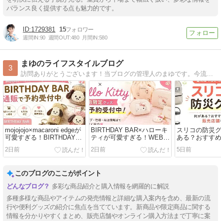
バランス良く提供する点も魅力的です。
1729381
15
週間IN:
90
週間OUT:
480
月間IN:
580
まゆのライフスタイルブログ
3
訪問ありがとうございます！当ブログの管理人のまゆです。今流行りのトレンド・エンタメについて発信♪
mojojojo×macaroni edgeが
BIRTHDAY BAR×ハローキ
スリコの防災
可愛すぎる！BIRTHDAY
ティが可愛すぎる！WEB限
ある？おすす
BAR通販で予約受付中！
定グッズを今すぐ予約！
販売店舗を紹
2日前
2日前
5日前
このブログのここがポイント
多彩な商品紹介と購入情報を網羅的に解説
多種多様な商品やアイテムの発売情報と詳細な購入案内を含め、最新の流
行や便利グッズの紹介に焦点を当てています。新商品や限定商品に関する
情報を分かりやすくまとめ、販売店舗やオンライン購入方法まで丁寧に案