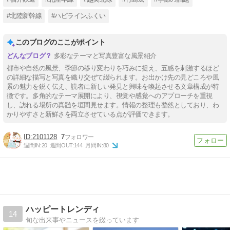
#北陸新幹線
#ハピラインふくい
このブログのここがポイント
多彩なテーマと写真豊富な風景紹介
都市や自然の風景、季節の移り変わりを巧みに捉え、五感を刺激するほど
の詳細な描写と写真を織り交ぜて綴られます。お出かけ先の見どころや風
景の魅力を鋭く伝え、読者に新しい発見と興味を喚起させる文章構成が特
徴です。多角的なテーマ展開により、視覚や感覚へのアプローチを重視
し、訪れる場所の真髄を垣間見せます。情報の整理も整然としており、わ
かりやすさと新鮮さを両立させている点が評価できます。
2101128
7
週間IN:
20
週間OUT:
144
月間IN:
80
ハッピートレンディ
14
旬な出来事やニュースを綴っています