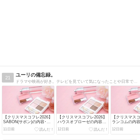
ユーリの備忘録。
21
ドラマや映画が好き。テレビを見ていて気になったことや日常で気になったことの備忘録です。
【クリスマスコフレ2026】
【クリスマスコフレ2026】
【クリスマスコ
SABON(サボン)の内容･発
ハウスオブローゼの内容･
ランコムの内容
売日･予約日･予約方法･通
発売日･予約日･予約方法･
約日･予約方法
11日前
12日前
12日前
販情報!
通販情報!