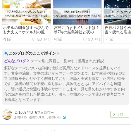
ホテルの朝食はすっぴんで
宮島に泊まるメリットは？
夜行バスはや
も大丈夫？ホテル別の服装
朝7時の厳島神社と夜の大
当？疲れる理
マナーと3分で整える方法
鳥居を満喫できた理由
い選び方｜新
2日前
4日前
5日前
金・快適性も
このブログのここがポイント
テーマ別に深堀し、見やすく整理された解説
多彩なテーマについて詳細な比較と実用的なアドバイスを提供していま
す。客室や温泉、食事の違いからマナーやコツまで、日常生活や旅行に役
立つ情報を分かりやすく解説しており、理論と実践を両立した内容が特長
です。読者の疑問や不安に寄り添い、具体例とともにアドバイスを展開
し、賢い選択と快適な体験をサポートします。見た目のわかりやすさと内
容の深さを両立した構成により、暮らしや旅のシーンで迷わず参考にでき
る構成となっています。
1637443
6
週間IN:
15
週間OUT:
90
月間IN:
45