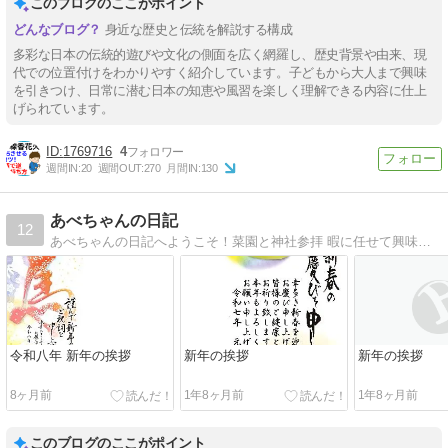
このブログのここがポイント
身近な歴史と伝統を解説する構成
多彩な日本の伝統的遊びや文化の側面を広く網羅し、歴史背景や由来、現
代での位置付けをわかりやすく紹介しています。子どもから大人まで興味
を引きつけ、日常に潜む日本の知恵や風習を楽しく理解できる内容に仕上
げられています。
1769716
4
週間IN:
20
週間OUT:
270
月間IN:
130
あべちゃんの日記
12
あべちゃんの日記へようこそ！菜園と神社参拝 暇に任せて興味のあるものにチャレンジいつもとチョッと違う出来事を記録して、友人、家族に伝えます。
令和八年 新年の挨拶
新年の挨拶
新年の挨拶
8ヶ月前
1年8ヶ月前
1年8ヶ月前
このブログのここがポイント