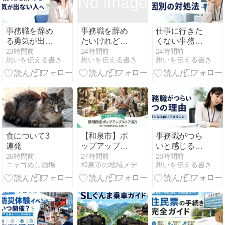
事務職を辞め
事務職を辞め
仕事に行きた
る勇気が出な
たいけれど次
くない事務職
い人へ｜後悔
がないと不安
へ｜7つの原
23時間前
24時間前
24時間前
想いを伝える書き方大全集
想いを伝える書き方大全集
想いを伝える書き方大全集
しない判断基
な人へ｜退職
因別対処法と
準と次の一歩
前にできる準
辞めどきの判
備と後悔しな
断基準
い判断基準
食について3
【和泉市】ポ
事務職がつら
連発
ップアップス
いと感じる7
トア3選｜ら
つの理由｜限
26時間前
27時間前
28時間前
ニャゴめし酒場
和泉市の地域メディア『いずみごこち』
想いを伝える書き方大全集
らぽーと和泉
界のサインと
の期間限定企
辞める前にで
画
きること