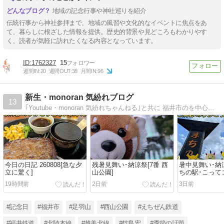
地域の記念行事や神社巡りを紹介
伝統行事から神社参拝まで、地域の風習や文化的なイベントに焦点をあ
て、暮らしに根ざした情報を提供。歴史的背景や見どころもわかりやす
く、読者が気軽に訪れたくなる内容となっています。
1762327
15
週間IN:
20
週間OUT:
38
月間IN:
96
新生・monoran 気紛れブログ
13
｢Youtube・monoran 気紛れちゃんねる｣と共に 福井市のを中心に 季節の風景をお届けしていきます(^▽^)ゆっくりしていってね(^^)(^^)
今日の日記 260808[急な夕
残暑見舞い･納涼祭[7番 西
暑中見舞い･納涼
立に驚く]
山公園]
ちの駅･こって
19時間前
2日前
3日前
#記念日
#福井市
#足羽山
#西山公園
#えちぜん鉄道
#福井鉄道
#北陸本線
#越美北線
#竹島宏
#季節の話題