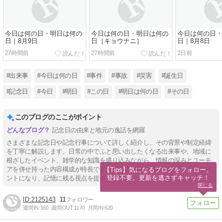
今日は何の日・明日は何の
今日は何の日・明日は何の
今日は何の日
日｜8月9日
日［キョウナニ］
日｜8月8日
27時間前
27時間前
2日前
#出来事
#今日は何の日
#事件
#事故
#災害
#誕生日
#記念日
#今日
#明日
#この日
#明日は何の日
#その日
このブログのここがポイント
記念日の由来と地元の逸話を網羅
さまざまな記念日や記念行事について詳しく紹介し、その背景や制定経緯
を丁寧に解説します。日常の中でふと思い出したくなる出来事や、地域に
根ざしたイベント、雑学的な知識を盛り込みながら、情報の深みとユーモ
アを併せ持った内容構成が特長です。新しい発見や日々の話題づくりのヒ
【Tips】気になるブログをフォロー。

登録不要。更新を逃さずキャッチ！
ントになり、記憶に残る視点を提供します。
閉じる
2125143
11
週間IN:
160
週間OUT:
1170
月間IN:
620