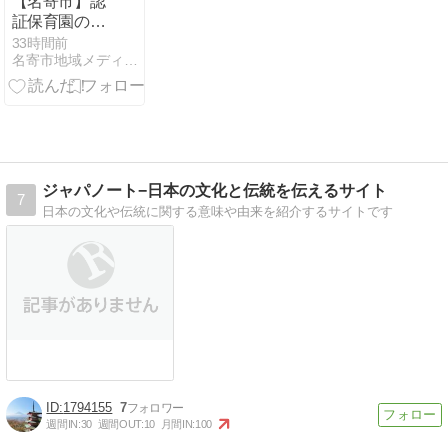
【名寄市】認
証保育園の補
助金はある？
33時間前
名寄市地域メディア「なよろレンズ」
施設区分と無
償化の対象を
調べる
ジャパノート−日本の文化と伝統を伝えるサイト
7
日本の文化や伝統に関する意味や由来を紹介するサイトです
1794155
7
週間IN:
30
週間OUT:
10
月間IN:
100