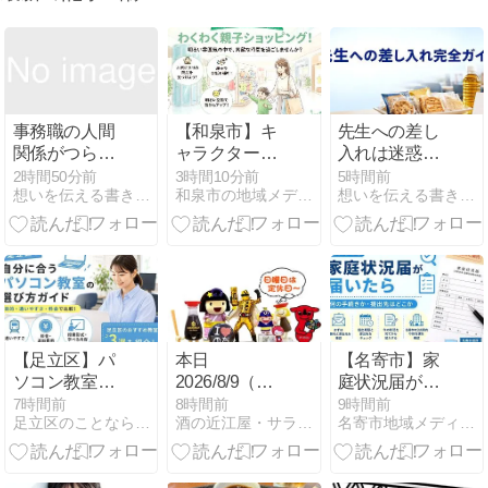
事務職の人間
【和泉市】キ
先生への差し
関係がつらい
ャラクターコ
入れは迷惑？
原因7つ｜辞
ラボ3選｜常
学校行事・部
2時間50分前
3時間10分前
5時間前
想いを伝える書き方大全集
和泉市の地域メディア『いずみごこち』
想いを伝える書き方大全集
める前の対処
設カフェはあ
活で渡せる品
法と転職の判
る？ららぽー
物とNG例を解
断基準
と和泉で探す
説
【足立区】パ
本日
【名寄市】家
ソコン教室3
2026/8/9（日）
庭状況届が届
選｜個別指
は店頭の定休
いたら｜何の
7時間前
8時間前
9時間前
足立区のことなら『あだちリンク』
酒の近江屋・サラダ館・ハートランド通販のとほほ日記！
名寄市地域メディア「なよろレンズ」
導・通いやす
日～【自動投
手続きか・提
さ・料金で選
稿】
出先はどこか
ぶ