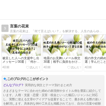
言葉の花束
9
言葉の花束は、「何て言えばいい？」を解決する、人生のあらゆる場面で使える言葉の辞典です。お祝い・お礼・励まし・気遣い・お見舞い・お悔やみ・手紙・ビジネスメール・季節の挨拶まで、そのまま使える文例と、気持ちが伝わる言葉選びをご紹介しています。
被災した人への支援申し出
地震のお見舞いメール例文
税の作文の締め
メッセージ30選｜「何かで
30選｜相手に負担をかけな
選｜学んだこ
きることある？」の具体的
い丁寧な文面
後の一文
4日前
4日前
4日前
な伝え方
このブログのここがポイント
実用的な例文とテーマ別のまとめ方
さまざまなテーマに合わせた締めの表現例やタイトル例を豊富に紹介して
います。人権・支援・恋愛・災害・税金といった幅広いジャンルに対応
し、実際に使える文章やアイデアを提案することで、書き終える際の迷い
を解消します。具体的な例や工夫点も掲載されており、自分の言葉や経験