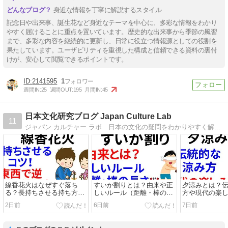
身近な情報を丁寧に解説するスタイル
記念日や出来事、誕生花など身近なテーマを中心に、多彩な情報をわかり
やすく届けることに重点を置いています。歴史的な出来事から季節の風習
まで、多彩な内容を継続的に更新し、日常に役立つ情報源としての役割を
果たしています。ユーザビリティを重視した構成と信頼できる資料の裏付
けが、安心して閲覧できるポイントです。
2141595
1
週間IN:
25
週間OUT:
195
月間IN:
45
日本文化研究ブログ Japan Culture Lab
11
ジャパン カルチャー ラボ 日本の文化の疑問をわかりやすく解説します。
線香花火はなぜすぐ落ち
すいか割りとは？由来や正
夕涼みとは？
る？長持ちさせる持ち方
しいルール（距離・棒の長
方や現代の楽
と、東西で逆になる持ち方
さ）をわかりやすく解説！
2日前
6日前
7日前