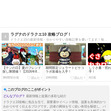
ラグナのドラクエ10 攻略ブログ！
4
ドラクエ10の最新情報・分かりやすい攻略記事を書いてます！毎日更新！
【テンの日】夏のフレンド
期間限定ジェラートピケコ
しぐさ書・照
探し隊開催！【2026年8
ラボ装備を入手！
手！
月】
3時間50分前
19時間前
4日前
このブログのここがポイント
最新情報と提案の多彩な紹介
ドラクエ10攻略に焦点を当て、新要素やイベント情報、提案を具体的かつ
わかりやすく伝えるブログです。読者の興味を引く鋭い表現を駆使し、バ
ージョンアップ情報や新ボス情報、アイテムに関する提案などを幅広く取