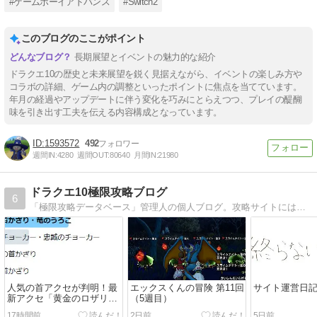
#ゲームボーイアドバンス
#Switch2
このブログのここがポイント
長期展望とイベントの魅力的な紹介
ドラクエ10の歴史と未来展望を鋭く見据えながら、イベントの楽しみ方や
コラボの詳細、ゲーム内の調整といったポイントに焦点を当てています。
年月の経過やアップデートに伴う変化を巧みにとらえつつ、プレイの醍醐
味を引き出す工夫を伝える内容構成となっています。
1593572
492
週間IN:
4280
週間OUT:
80640
月間IN:
21980
ドラクエ10極限攻略ブログ
6
「極限攻略データベース」管理人の個人ブログ。攻略サイトには書けないような情報や時事ネタを扱います！
人気の首アクセが判明！最
エックスくんの冒険 第11回
サイト運営日
新アクセ「黄金のロザリ
（5週目）
オ」はまさかに不人気に
17時間前
2日前
5日前