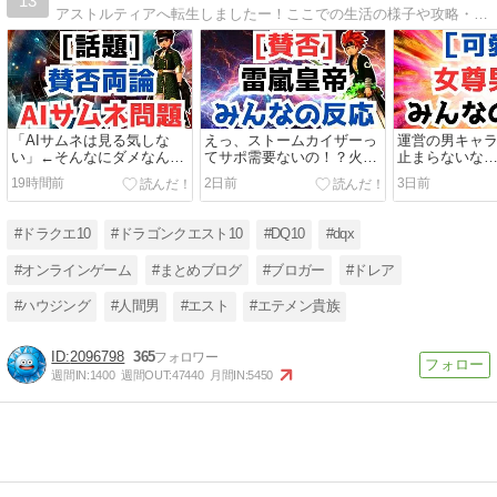
13
アストルティアへ転生しましたー！ここでの生活の様子や攻略・金策・イベント等の情報を発信していきます。ドレア・ハウジング・職人・攻略・アップデート情報等の日常の記事を書いて行きます。
「AIサムネは見る気しな
えっ、ストームカイザーっ
運営の男キャ
い」←そんなにダメなん？
てサポ需要ないの！？火力
止まらないな
『本だし理論』で考えるAI
モリモリでも借りられない
の流れか…。
19時間前
2日前
3日前
論争
理由
#ドラクエ10
#ドラゴンクエスト10
#DQ10
#dqx
#オンラインゲーム
#まとめブログ
#ブロガー
#ドレア
#ハウジング
#人間男
#エスト
#エテメン貴族
2096798
365
週間IN:
1400
週間OUT:
47440
月間IN:
5450