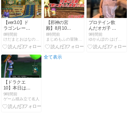
【ver3.0】ド
【邪神の宮
プロテイン飲
ラゴンレーダ
殿】8月10日
んだオガ子 ♯
ーかな？
更新「闇に堕
２２
8時間前
8時間前
9時間前
けだまとおはなのあいつの冒険
まじめもふの冒険日誌
ゆかんぽの はげおた リターンズ
ちた英雄の幻
影」
全て表示
【ドラクエ
10】本日はテ
ンの日と邪神
9時間前
ゲーム積み立て名人
更新日！
【2026年8月
10日(月）】