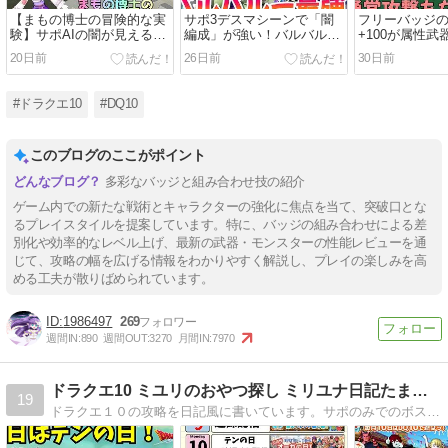
【まもの博士の冒険的な実
サポ3デスマシーンで「闇
フリーバッジ
験】サポAIの闇が見えるコ
編成」が強い！バルバルー
+100が属性
ンテンツだった？仲間モン
最強の時代！
で適用される
20日前
26日前
30日前
スターのDPSから見るオス
ました
スメについて
#ドラクエ10
#DQ10
このブログのここがポイント
多彩なバッジと組み合わせ技の紹介
ゲーム内での新たな戦術とキャラクターの強化に焦点を当て、突破口とな
るプレイスタイルを提案しています。特に、バッジの組み合わせによる差
別化や効率的なレベル上げ、最新の武器・モンスターの性能レビューを通
じて、攻略の幅を広げる情報をわかりやすく解説し、プレイの楽しみを高
める工夫が散りばめられています。
1986497
269
週間IN:
890
週間OUT:
3270
月間IN:
7970
ドラクエ10 ミユリのおやつ探し ミリユナ日記たまにリオ
19
ドラクエ１０の攻略を日記風に書いています。サポのみでのボス挑戦や攻略情報などわかりやすく解説！キラキラマラソンの代表的な素材や各種オーブの価格情報を毎日更新中！