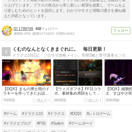
り上げています。プラスの視点から常に新しい展望を提案し、ゲームをよ
り楽しむためのヒントを提供します。わかりやすさと情報の濃さを兼ね備
えた内容となっています。
1799749
468
週間IN:
4760
週間OUT:
41970
月間IN:
26410
くむのなんとなくきまぐれに。 毎日更新！
5
ドラクエ10日記・ソロサポ攻略メイン。常闇3種と聖守護者もソロサポでクリア済。現在は、コンシューマー色々とドラクエ10日記やってます！是非きてね！
【DQX】まもの博士用のド
【ウィズダフネ】FF11コラ
【DQX】細胞
ラキーを作ってきたお話
ボ、素材集め周回をしてい
士、すばやさ8
【バトロ】
るお話【第78話】
るお話、他、
7時間前
8時間前
20時間前
こころをどこ
むお話
#ゲーム
#ドラクエ10
#ドラクエ
#DQ10
#レトロゲーム
#ドラクエブログ
#PS5
#Switch
#ゲームボーイ