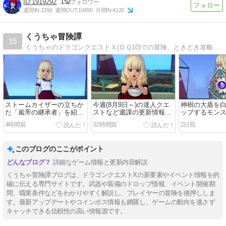
1919292
152
週間IN:
1390
週間OUT:
10490
月間IN:
4120
くうちゃ冒険譚
15
くうちゃのドラゴンクエストＸ(ＤＱ10)での冒険、ときどき攻略のドラクエ10ブログ
ストームカイザーの立ちか
今週(8月9日～)の達人クエ
神樹の大盾を
た「嵐帝の継承者」を紹介
ストなど週課の更新情報を
ップするモン
します
紹介します
す
4時間前
32時間前
2日前
このブログのここがポイント
詳細なゲーム情報と更新内容解説
くうちゃ冒険譚ブログは、ドラゴンクエストXの新要素やイベント情報を的
確に伝える専門サイトです。武器や装備のドロップ情報、イベント開催期
間、職業条件などをわかりやすく解説し、プレイヤーの冒険を後押ししま
す。最新アップデートやコインボス情報も網羅し、ゲームの動向を逃さず
キャッチできる信頼性の高い情報源です。