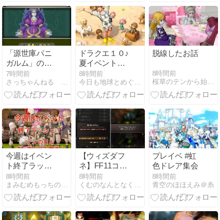
「源世庫パニ
ドラクエ１０♪
脱線したお話
ガルム」のボ
夏イベントに
スが更新され
行ってきた♪
8時間前
7時間前
8時間前
桜草のテンから始めるドラクエ生活
さっちゃんねる DQX
今日も地球とめぐミはまわってる(*ﾟワﾟ)
ました！登場
ボスは「源世
妃フォルダイ
ナ」！開催期
間は2026年8
月13日（木）
5：59まで。
今週はイベン
【ウィズダフ
プレイベ #虹
ト終了ラッシ
ネ】FF11コラ
色ドレア集会
ュ！テンの日
ボ、素材集め
8時間前
8時間前
8時間前
まみむめもっちのドラクエ１０日記
くむのなんとなくきまぐれに。 毎日更新！
青空のほほえみ＠糸
＆オーガの日
周回をしてい
も開催！
るお話【第78
話】