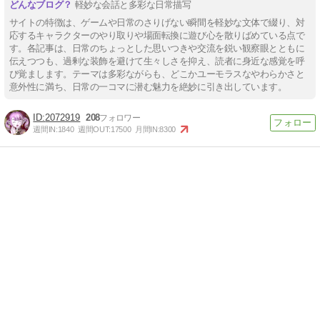
軽妙な会話と多彩な日常描写
サイトの特徴は、ゲームや日常のさりげない瞬間を軽妙な文体で綴り、対
応するキャラクターのやり取りや場面転換に遊び心を散りばめている点で
す。各記事は、日常のちょっとした思いつきや交流を鋭い観察眼とともに
伝えつつも、過剰な装飾を避けて生々しさを抑え、読者に身近な感覚を呼
び覚まします。テーマは多彩ながらも、どこかユーモラスなやわらかさと
意外性に満ち、日常の一コマに潜む魅力を絶妙に引き出しています。
2072919
208
週間IN:
1840
週間OUT:
17500
月間IN:
8300