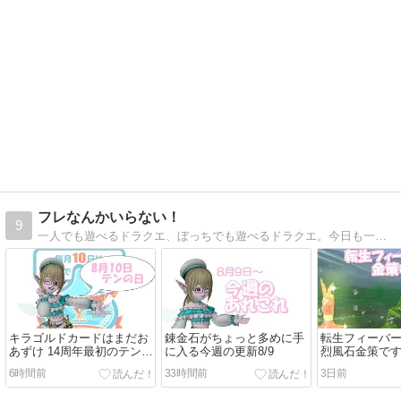
フレなんかいらない！
9
一人でも遊べるドラクエ、ぼっちでも遊べるドラクエ。今日も一人楽しくアストルティアを冒険中！
キラゴルドカードはまだお
錬金石がちょっと多めに手
転生フィーバ
あずけ 14周年最初のテンの
に入る今週の更新8/9
烈風石金策で
日
6時間前
33時間前
3日前