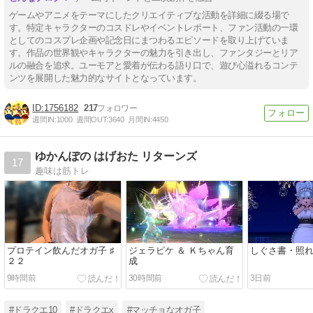
ゲームやアニメをテーマにしたクリエイティブな活動を詳細に綴る場で
す。特定キャラクターのコスドレやイベントレポート、ファン活動の一環
としてのコスプレ企画や記念日にまつわるエピソードを取り上げていま
す。作品の世界観やキャラクターの魅力を引き出し、ファンタジーとリア
ルの融合を追求。ユーモアと愛着が伝わる語り口で、遊び心溢れるコンテ
ンツを展開した魅力的なサイトとなっています。
1756182
217
週間IN:
1000
週間OUT:
3640
月間IN:
4450
ゆかんぽの はげおた リターンズ
17
趣味は筋トレ
プロテイン飲んだオガ子 ♯
ジェラピケ ＆ Ｋちゃん育
しぐさ書・照
２２
成
9時間前
30時間前
3日前
#ドラクエ10
#ドラクエx
#マッチョなオガ子