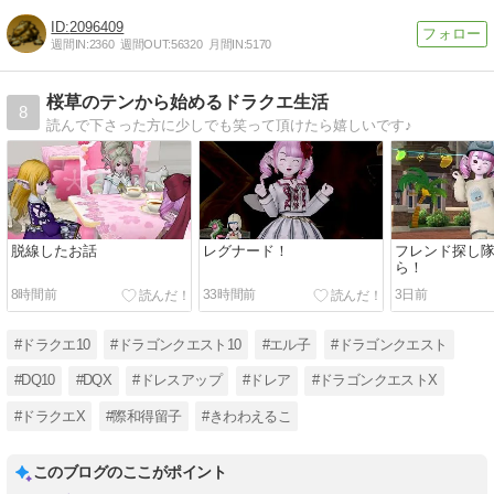
2096409
週間IN:
2360
週間OUT:
56320
月間IN:
5170
桜草のテンから始めるドラクエ生活
8
読んで下さった方に少しでも笑って頂けたら嬉しいです♪
脱線したお話
レグナード！
フレンド探し
ら！
8時間前
33時間前
3日前
#ドラクエ10
#ドラゴンクエスト10
#エル子
#ドラゴンクエスト
#DQ10
#DQX
#ドレスアップ
#ドレア
#ドラゴンクエストX
#ドラクエX
#際和得留子
#きわわえるこ
このブログのここがポイント