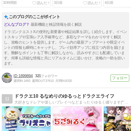
検証！！
ワ」と「武器チャーム×３
強パラメータ
32時間前
3日前
4日前
０個」のバザー価格の計算
を徹底解説！
方法！！
このブログのここがポイント
最新機能と検証情報を鋭く解説
ドラゴンクエストXの便利な新要素や検証結果を詳しく紹介します。イベン
トスキップや宝珠レア入手確率など、多彩なテーマをわかりやすく解説
し、攻略のヒントを提供します。ゲーム内の最新アップデートや限定イベ
ントの情報も瞬時にキャッチし、プレイ効率アップに役立つ内容を届けま
す。難解なポイントも丁寧に解説しながら、読みやすさにも配慮していま
す。何事も詳細な情報と共にリアルタイムに追いかけ、攻略の一助を担い
ます。
1899894
321
週間IN:
1460
週間OUT:
37410
月間IN:
8320
ドラクエ10 るなめりのゆるっとドラクエライフ
11
大好きなドレアや楽しいプレイべなどまったりゆるく綴ります(*´ω｀*)♪ドレアはレシピも公開中！