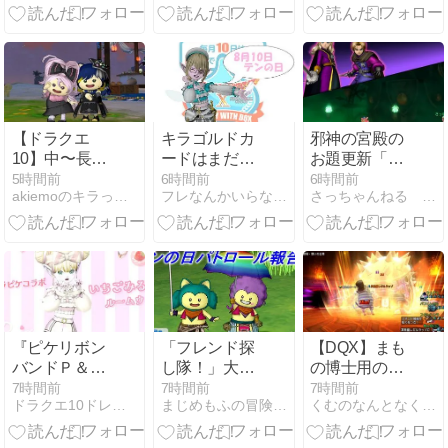
します
FX2年目、初
手は「いのち
をだいじに」
【ドラクエ
キラゴルドカ
邪神の宮殿の
10】中〜長期
ードはまだお
お題更新「闇
展望
あずけ 14周年
に堕ちた英雄
5時間前
6時間前
6時間前
akiemoのキラっと水のブログ
フレなんかいらない！
さっちゃんねる DQX
最初のテンの
の幻影」
日
（2026年8月
10日～2026年
8月24日）。
『ピケリボン
「フレンド探
【DQX】まも
バンドＰ＆ピ
し隊！」大盛
の博士用のド
ケモコソック
況！ テンの日
ラキーを作っ
7時間前
7時間前
7時間前
ドラクエ10ドレスアップちゅ
まじめもふの冒険日誌
くむのなんとなくきまぐれに。 毎日更新！
スＰ』で「い
情報まとめ
てきたお話
ちごみるくル
【8月10日朝
【バトロ】
ームウェア」
刊】