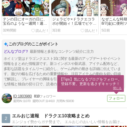
テンの日にオーガの日に、
ジェラピケ×ドラクエコラ
なぜこんな時
宝石のような一週間！週情
ボが開始ィ！広場でピケス
8/7(金)に便
報2026年8/9～
ラバンドの配布もあるぞ
き更新でしぐ
32時間前
3日前
5日前
ぞ
このブログのここがポイント
最新情報と多彩なコンテンツ紹介に注力
ホイミソ堂はドラゴンクエスト10に関する最新のアップデートやイベント
情報をまとめた情報源です。新コインボスや新武器、アイテム配布など、
多彩な話題をタイムリーに紹介し、ゲーム内外の動きを詳細に伝えていま
す。遊びの幅を広げるための重要情報や、注目アイテムの動向を鋭い目線
で解説し、プレイヤーの興味を引きつける構成となっています。常に新鮮
【Tips】気になるブログをフォロー。

登録不要。更新を逃さずキャッチ！
な情報と独自の切り口で、読者の知的好奇心を満たします。
閉じる
1803980
810
週間IN:
11070
週間OUT:
114410
月間IN:
55830
エルおじ速報 ドラクエ10攻略まとめ
2
エンジョイ勢からガチ勢まで。 エルおじのおいしい情報をお届けします！