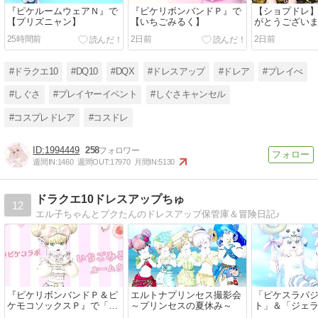
『ピケルームウェアＮ』で
『ピケリボンバンドＰ』で
【ショプドレ
【プリズニャン】
【いちごみるく】
がとうござい
ない浴衣セッ
25時間前
2日前
2日前
#ドラクエ10
#DQ10
#DQX
#ドレスアップ
#ドレア
#プレイべ
#しぐさ
#プレイヤーイベント
#しぐさキャンセル
#コスプレドレア
#コスドレ
1994449
258
週間IN:
1460
週間OUT:
17970
月間IN:
5130
ドラクエ10ドレスアップちゅ
12
エル子ちゃんとプクたんのドレスアップ保管庫＆冒険日記♪
『ピケリボンバンドＰ＆ピ
エルトナプリンセス撮影会
「ピケスラパ
ケモコソックスＰ』で「い
～プリンセスの夏休み～
ト」＆「ジェ
ちごみるくルームウェア」
リズム」で『