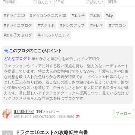
7時間前
2日前
3日前
ン』
#ドラクエ10
#ドラゴンクエスト10
#エル子
#dq10
#dqx
#ドラクエブログ
#プクリポ
#ドレスアップ
#ドレア
#アスコン
#エル子カタログ
#バトルトリニティ
このブログのここがポイント
華やかさと遊び心を融合したドレア紹介
ファッションやドレアに対する鋭い視点を持ち、魅力的なコーディネート
を提案しています。特に大人の女性向けでありながら、可愛らしさや自由
な発想を取り入れた色鮮やかな表現が特徴です。イベントや日常のちょっ
とした工夫を散りばめ、着こなしの楽しさや遊び心を伝えています。鮮や
かで華やかな装いを通じて、自分らしさと個性を大切にするスタイルが魅
力です。常に新しいアイデアとテクニックを提案しつつ、見ているだけで
ワクワクさせるそんな雰囲気を持つブログです。
1951992
194
週間IN:
1440
週間OUT:
10900
月間IN:
5030
ドラクエ10エストの攻略転生白書