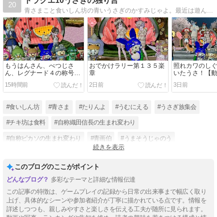
ドラクエ10うさぎの独り言
20
青さまこと食いしん坊の青いうさぎのかすみじゃよ。最近は遊んだお写真とYouTube配信時のスライドショーに載せたリスナー様の食べ物写真を毎日の記事にしてるうさよ。
もうはんさん、べつじさ
おでかけラリー第１３５楽
照れカワのし
ん、レグナード４の称号お
章
いたうさ！【
めでとうさー！
15時間前
2日前
3日前
#食いしん坊
#青さま
#たりんよ
#うむにえる
#うさぎ族集会
#チキ坊は食料
#自称織田信長の生まれ変わり
#自称ピカソの生まれ変わり
#青画伯
#うまそうじゃのう
続きを表示
#青防衛軍
#YouTubeチャンネル登録3000人目指してます
このブログのここがポイント
多彩なテーマと詳細な情報伝達
この記事の特徴は、ゲームプレイの記録から日常の出来事まで幅広く取り
上げ、具体的なシーンや参加者紹介が丁寧に描かれている点です。情報を
詳述しつつも、親しみやすさと楽しさを伝える工夫が随所に見られます。