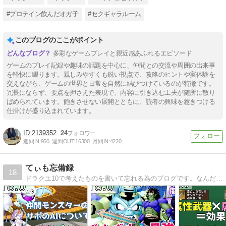
#プロテイン飲んだオガ子
#セクギャラルーム
このブログのここがポイント
多彩なゲームプレイと親近感あふれるエピソード
ゲームのプレイ記録や趣味の話題を中心に、仲間との交流や周囲の出来事
を軽快に綴ります。親しみやすくも鋭い視点で、攻略のヒントや実体験を
交えながら、ゲームの世界と日常を自然に結びつけているのが特徴です。
冗長にならず、要点を押さえた表現で、内容に引き込む工夫が随所に散り
ばめられています。飽きさせない展開とともに、読者の興味を惹きつける
仕掛けが盛り込まれています。
2139352
24
週間IN:
950
週間OUT:
16300
月間IN:
4220
てぃも忘備録
18
ドラクエ10で考えたものを書いて忘れる為のブログです。なんだっけ？とモヤっとする前に書いて忘れよう忘備録！バトルの攻略記事が多めです。