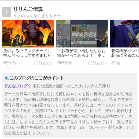
りりんご伝説
7
うまのふんをにぎりしめた
皮のよろいでレグナードに
「お前が言い出したならお
装備枠がパン
挑んだら……弱すぎました
前がやってみろよ！」皮の
装備に戻るの
よろいで13耐性を作ってみ
れない
9時間前
28時間前
2日前
た
このブログのここがポイント
多彩な話題と細部へのこだわりが光る記事群
ゲームや日常の出来事に対して親しみやすくも鋭い視点を交えながら展開
されます。各記事は詳細な観察と個性溢れる感性が融合し、読者の共感や
興味を引きつける内容となっています。具体的には、ゲームのアイテムや
システムの紹介、実際のプレイエピソードから、日々の工夫や工房作りま
で、多彩なテーマを取り上げて独自の角度から語られる点が特徴です。さ
らには、ちょっとした工夫やアイデアをさりげなく秘めており、読むほど
に“わかる悦び”を喚起します。気負わず楽しめ、ついもう一度読み返したく
なる魅力が詰まっています。