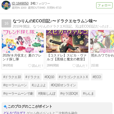
1849050
241
週間IN:
1000
週間OUT:
8440
月間IN:
4710
なつりんのECO日記♪〜ドラクエセラムン味〜
16
2010年開設、なつりんのドラクエX日記。元はECO日記だったけど現在はドラクエ日記として再利用中。DQ10は2012年の配信開始日よりプレイ♪セーラームーンを中心にアニメやゲームのコスプレしてます
2026/８月収支と 夏のフレ
【コスドレ】スピカ・ヴァ
照れカワでか
ンド探し隊
ルゴ【黒猫と魔女の教室】
3時間前
28時間前
2日前
#ドラクエ10
#ドラクエ
#DQ10
#ドラゴンクエストX
#ECO
#セーラームーン
#ぷよぷよ
#DQ10オンライン
#セーラームーン寸劇
#美味しんぼ
#セラ活DQX
#らんま
このブログのここがポイント
ゲーム内イベントと二次創作を融合