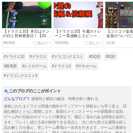
【ドラクエ10】本日はテン
【ドラクエ10】今週のトレ
【コツコツ金
の日と邪神更新日！【2026
ーニー育成帳とエピソード
金策のついで
年8月10日(月）】
依頼帳（2026年8月9日）
策！未錬金の
9時間前
32時間前
3日前
級錬金つける作
万G
#ドラクエ10
#ドラクエ
#ドラゴンクエスト
#DQ10
#DQX
#群馬県
#レトロゲーム
#ドラクエ3
#ゲオセール
#ドラゴンクエストX
このブログのここがポイント
速報性と解説の融合、時事分析に優れる
多岐にわたるドラクエ関連の動向やアップデート情報をいち早く捉え、詳
細な解説とともに展開します。最新のメインストーリーや新職業の追加、
ゲーム内の仕組みやイベントの裏側まで、幅広く深みのある情報を提供し
ます。プレイし続ける者が納得できる視点と、次に待ち受ける展開を鋭く
読み解く力を備え、常にゲーム事情の一歩先を行きます。ゲームの裏側を
少しだけ垣間見せながらも、明るく軽やかなトーンで情報を伝え、飽きさ