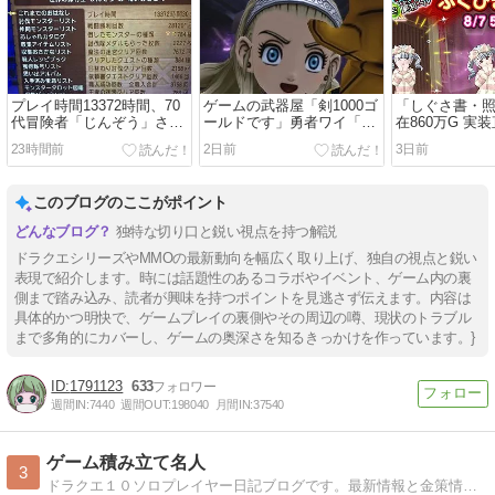
プレイ時間13372時間、70
ゲームの武器屋「剣1000ゴ
「しぐさ書・
代冒険者「じんぞう」さん
ールドです」勇者ワイ「世
在860万G 実
の思い出にネットほっこり
界の危機なんやけど」
ゴールドで売
23時間前
2日前
3日前
「ドラクエ版 光のお父さん
しい
だ」
このブログのここがポイント
独特な切り口と鋭い視点を持つ解説
ドラクエシリーズやMMOの最新動向を幅広く取り上げ、独自の視点と鋭い
表現で紹介します。時には話題性のあるコラボやイベント、ゲーム内の裏
側まで踏み込み、読者が興味を持つポイントを見逃さず伝えます。内容は
具体的かつ明快で、ゲームプレイの裏側やその周辺の噂、現状のトラブル
まで多角的にカバーし、ゲームの奥深さを知るきっかけを作っています。}
1791123
633
週間IN:
7440
週間OUT:
198040
月間IN:
37540
ゲーム積み立て名人
3
ドラクエ１０ソロプレイヤー日記ブログです。最新情報と金策情報満載！毎日更新！