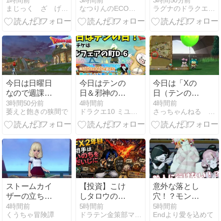
1時間前
3時間前
3時間50分前
まじっく ざ げーまー
なつりんのECO日記♪〜ドラクエセラムン味〜
ラグナのドラクエ10 攻略ブログ！
史上最大レベ
【2026年8
ルの問題が起
月】
きてしまう。
交換所で“経験
値の古文書・
大”10万枚配
布！交換出来
なかった人と
今日は日曜日
今日はテンの
今日は「Xの
の格差がエグ
なので週課を
日＆邪神の宮
日（テンの
いことに。
します×3で！
殿更新日！や
日）」ですよ
3時間50分前
4時間前
4時間前
萎えと飽きの狭間で
ドラクエ10 ミユリのおやつ探し ミリユナ日記たまにリオ
さっちゃんねる DQX
ドラクエ10
ること一覧
～！（2026年
8月10日
（月））
ストームカイ
【投資】こけ
意外な落とし
ザーの立ちか
しタロウのFX
穴！？モンス
た「嵐帝の継
週次報告(2026
ターのこころ
4時間前
5時間前
5時間前
くうちゃ冒険譚
ドラテン金策部マジガッポ！
Endより愛を込めて
承者」を紹介
年8月2週目)｜
枠！