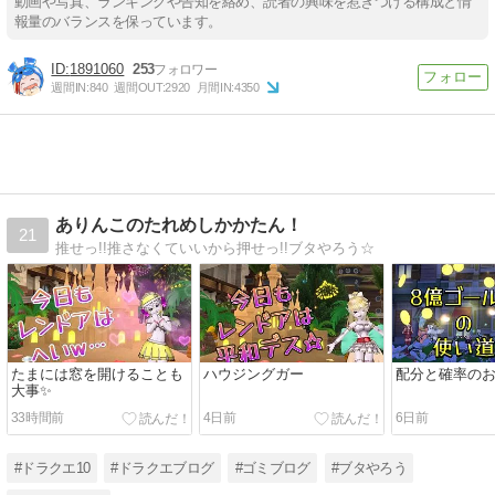
動画や写真、ランキングや告知を絡め、読者の興味を惹きつける構成と情
報量のバランスを保っています。
1891060
253
週間IN:
840
週間OUT:
2920
月間IN:
4350
ありんこのたれめしかかたん！
21
推せっ!!推さなくていいから押せっ!!ブタやろう☆
たまには窓を開けることも
ハウジングガー
配分と確率の
大事✨️
33時間前
4日前
6日前
#ドラクエ10
#ドラクエブログ
#ゴミブログ
#ブタやろう