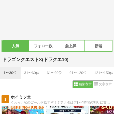
人気
フォロー数
急上昇
新着
ドラゴンクエストX(ドラクエ10)
1〜30位
31〜60位
61〜90位
91〜120位
121〜150位
画像表示
文字表示
ホイミソ堂
1
うわっ、私のゴールド低すぎ！？アナタはプレイ時間の割りに貧弱な装備に身を包み歯を食いしばってプレイしてません？プロが優しくアドバイス。スマホ完全対応