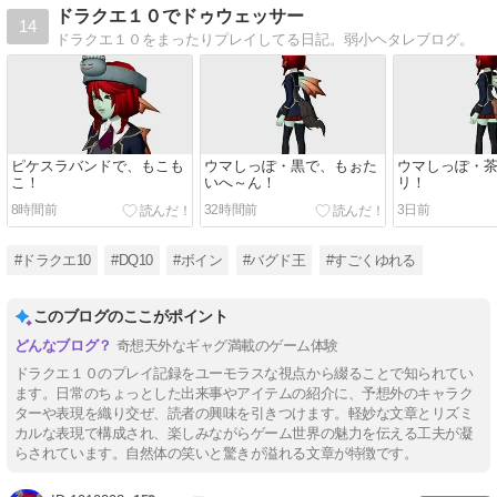
ドラクエ１０でドゥウェッサー
14
ドラクエ１０をまったりプレイしてる日記。弱小ヘタレブログ。
ピケスラバンドで、もこも
ウマしっぽ・黒で、もぉた
ウマしっぽ・
こ！
いへ～ん！
リ！
8時間前
32時間前
3日前
#ドラクエ10
#DQ10
#ボイン
#バグド王
#すごくゆれる
このブログのここがポイント
奇想天外なギャグ満載のゲーム体験
ドラクエ１０のプレイ記録をユーモラスな視点から綴ることで知られてい
ます。日常のちょっとした出来事やアイテムの紹介に、予想外のキャラク
ターや表現を織り交ぜ、読者の興味を引きつけます。軽妙な文章とリズミ
カルな表現で構成され、楽しみながらゲーム世界の魅力を伝える工夫が凝
らされています。自然体の笑いと驚きが溢れる文章が特徴です。