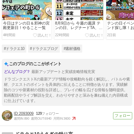
今日はテンの日＆邪神の宮
8月9日から 今週の週課 テ
テンの日イベン
殿更新日！やること一覧
ンの日、レグナードTA、転
ンド探し隊！
生モンスターフィーバーな
4時間前
22時間前
2日前
ど！
#ドラクエ10
#ドラクエブログ
#素材価格
このブログのここがポイント
最新アップデートと実績攻略情報充実
ドラゴンクエストXの最新アプデ情報や攻略動向を鋭く解説し、バトルや素
材、クエストのポイントを具体的に伝えることに特徴があります。実績解
除のコツや新素材の役割を詳述し、プレイの幅を広げる情報を随時提供。
動画配信やライブ解説を交え、わかりやすさと深みを兼ね備えた内容構成
に仕上げています。
2093009
129
週間IN:
890
週間OUT:
6940
月間IN:
3600