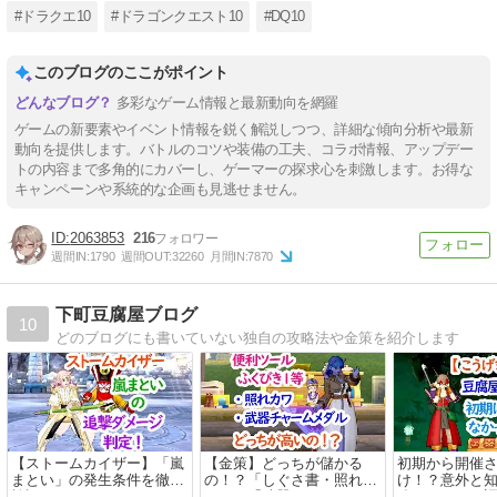
#ドラクエ10
#ドラゴンクエスト10
#DQ10
このブログのここがポイント
多彩なゲーム情報と最新動向を網羅
ゲームの新要素やイベント情報を鋭く解説しつつ、詳細な傾向分析や最新
動向を提供します。バトルのコツや装備の工夫、コラボ情報、アップデー
トの内容まで多角的にカバーし、ゲーマーの探求心を刺激します。お得な
キャンペーンや系統的な企画も見逃せません。
2063853
216
週間IN:
1790
週間OUT:
32260
月間IN:
7870
下町豆腐屋ブログ
10
どのブログにも書いていない独自の攻略法や金策を紹介します
【ストームカイザー】「嵐
【金策】どっちが儲かる
初期から開催
まとい」の発生条件を徹底
の！？「しぐさ書・照れカ
け！？意外と