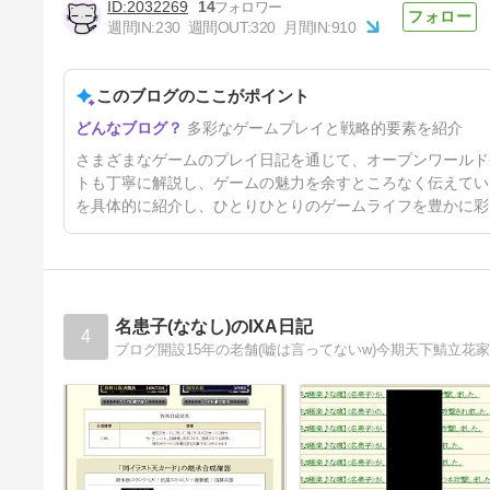
2032269
14
週間IN:
230
週間OUT:
320
月間IN:
910
【パルワールド 正式版】アル
ファパルを確定で誕生させる方
法！ パルのタマゴの数も増や
このブログのここがポイント
8日前
す編成
多彩なゲームプレイと戦略的要素を紹介
さまざまなゲームのプレイ日記を通じて、オープンワールド
トも丁寧に解説し、ゲームの魅力を余すところなく伝えてい
を具体的に紹介し、ひとりひとりのゲームライフを豊かに彩
名患子(ななし)のIXA日記
4
ブログ開設15年の老舗(嘘は言ってないw)今期天下鯖立