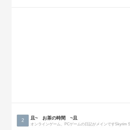
且~ お茶の時間 ~且
2
オンラインゲーム、PCゲームの日記がメインですSkyrim Sky