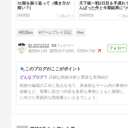
31期を振り返って（嘆き方が
天下統一戦2日目を手遅れ
暗い？)
んばった件と今期結果につ
て。(影城主のノビシロが
5時間前
26時間前
い！)
#戦国ixa
#ゲームプレイ日記
#ixa
2072232
53
週間IN:
189
週間OUT:
4095
月間IN:
798
「引継ぎカード選択」のアンケ
ートを考える(考えだしたらメ
ッチャ時間かかった…眠い)
このブログのここがポイント
9日前
詳細な戦術分析と豊富な実例紹介
戦術や編成の工夫に焦点を当て、具体的なゲーム内の事例や
攻略など、実際に役立つ内容を多彩な事例とともに展開し、
に向けた実践的な指南書といえるでしょう。