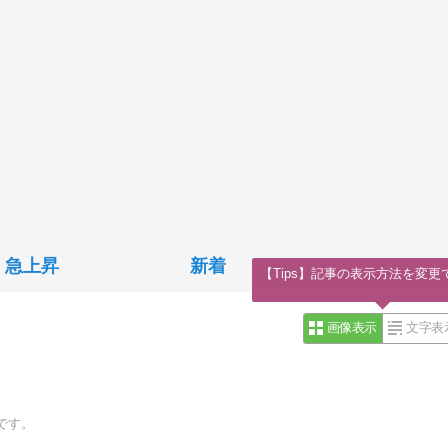
急上昇
新着
【Tips】記事の表示方法を変更
画像表示
文字表
です。