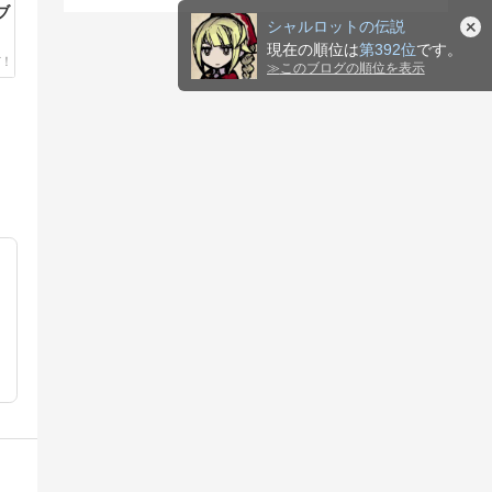
ブ
シャルロットの伝説
れ
現在の順位は
第392位
です。
≫
このブログの順位を表示