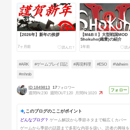
【2026年】新年の挨拶
【M&BⅡ】大型戦国MOD
Shokuho(織豊)の紹介
7ヶ月前
1年前
#ARK
#ゲームプレイ日記
#再現料理
#ESO
#Valheim
#mhrsb
1849813
17
【再現料理】セリエナ料理長特
週間IN:
230
週間OUT:
120
月間IN:
1020
製とろ～りシチュー
【MHW:IB】
1年7ヶ月前
このブログのここがポイント
ゲーム解説から季節ネタまで幅広くカバー
ゲームから季節の話題まで多彩な内容を扱い、読者の興味を