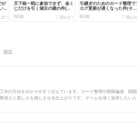
でが
天下統一戦に参加できず、金く
引継ぎのためのカード整理で
い
じだけを引く城主の鏡の件(結
ログ更新が遅くなった件(そ
高
果オーライ)
どころか天下統一戦も…)
3日前
6日前
報告
工夫の方法を分かりやすく伝えています。カード整理や部隊編成、戦闘
奥深さと楽しさを感じさせる仕上がりです。ゲームを深く追求したい人