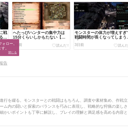
に戦
へたっぴハンターの集中力は
モンスターの体力が増えすぎ
るか
15分くらいしかもたない【モ
戦闘時間が長くなってしまう
ーハ
ンスターハンターワールド：ア
【モンスターハンターワール
フォロー。

2日前
3日前
ーン
イスボーン その１６】
ド：アイスボーン その１５】
ます。
閉じる
報告
進行を綴る。モンスターとの戦闘はもちろん、調査や素材集め、作戦立
ーム内の闘いと探索のバランスを巧みに表現し、戦略的な狩猟の楽しさ
細かいポイントも丁寧に解説し、プレイの理解と満足感を高める内容と