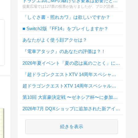
ドラクエ10にMPの駆け引き要素は必要だと思いますか？
提案広場では127票の投票がありましたが、ブログ読者のみなさんの本音も知りたいと思い、アンケートを作りました！
「しぐさ書・照れカワ」は欲しいですか？
■ Switch2版『FF14』をプレイしますか？
あなたがよく使う顔アクセは？
ン
『電車アタック』のあなたの評価は？！
2026年夏イベント「夏の恋は嵐のごとく」に行きましたか？
「超ドラゴンクエストXTV 14周年スペシャル」地震による延期について
超ドラゴンクエストXTV 14周年スペシャルを見ましたか？
第10回 大富豪決定戦 〜ゼネシア杯〜に参加しましたか？
2026年7月 DQXショップに追加された新アイテムで欲しい物はありますか？
続きを表示