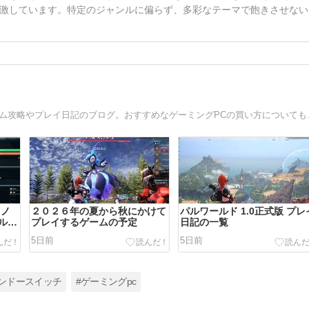
激しています。特定のジャンルに偏らず、多彩なテーマで飽きさせない
PCゲーム（Steam）や
トノ
２０２６年の夏から秋にかけて
パルワールド 1.0正式版 プレ
ルの
プレイするゲームの予定
日記の一覧
スキ
5日前
5日前
ンドースイッチ
#ゲーミングpc