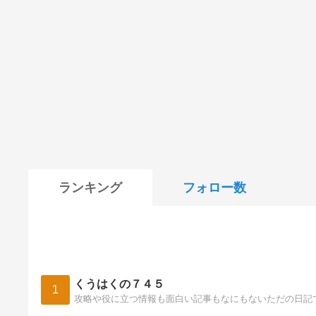
ランキング
フォロー数
くうはくの７４５
1
攻略や役に立つ情報も面白い記事もなにもないただの日記