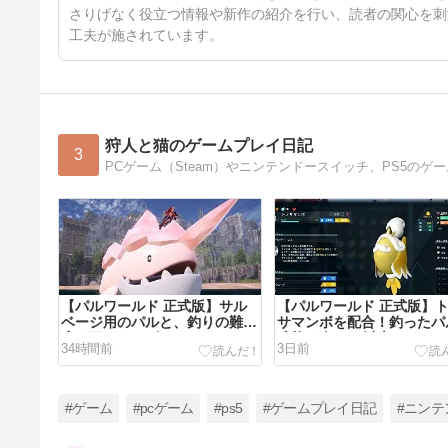
さりげなく役立つ情報や新作の紹介を行い、読者の関心を刺
工夫が施されています。
狩人と猫のゲームプレイ日記
3
【パルワールド 正式版】サル
【パルワールド 正式版】
ベージ用のパルと、釣りの難易
サマンボを配合！釣ったパ
度が下がるコゴエールとモモエ
才能が全て82以上になる
34時間前
3日前
ール
ル持ち
#ゲーム
#pcゲーム
#ps5
#ゲームプレイ日記
#ニンテ