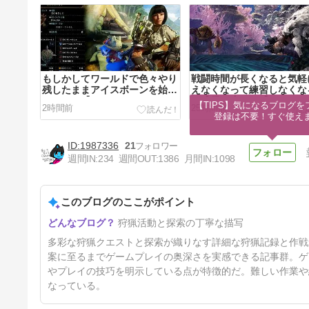
もしかしてワールドで色々やり
戦闘時間が長くなると気軽
残したままアイスボーンを始め
えなくなって練習しなくな
てたの？【モンスターハンター
ら成長が止まる【モンスタ
【TIPS】気になるブログを
2時間前
25時間前
ワールド：アイスボーン その
ンターワールド：アイスボ
登録は不要！すぐ使え
１８】
その１７】
1987336
21
週間IN:
234
週間OUT:
1386
月間IN:
1098
このブログのここがポイント
アイスボーンはへたっぴでも楽
狩猟活動と探索の丁寧な描写
しく遊べるところまでにしよう
と思っています【モンスターハ
4日前
多彩な狩猟クエストと探索が織りなす詳細な狩猟記録と作戦
ンターワールド：アイスボーン
その１４】
案に至るまでゲームプレイの奥深さを実感できる記事群。ゲ
やプレイの技巧を明示している点が特徴的だ。難しい作業や
なっている。