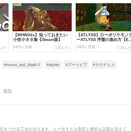
【MHWilds】知っておきたい
【ATLYSS】ローポリケモノ
小技小ネタ集【Steam版】
ーATLYSS 序盤の進め方【E
版】
1年5ヶ月前
1年6ヶ月前
#mount_and_bladeⅡ
#skyrim
#ズートピア
#サクナヒメ
報告
引きつける工夫が光ります。ユーモラスな表現と身近な話題を交えて、