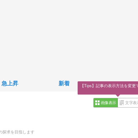
急上昇
新着
【Tips】記事の表示方法を変更
画像表示
文字表
の探求を目指します