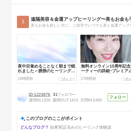
遠隔美容＆金運アップヒーリング〜美もお金も
3
夜中目覚めることなく朝まで眠
無料オンライン15周年記
れました～膀胱のヒーリングお
ーティーの詳細~プレミア
客様の声
ランは残り6名様になりま
10時間前
27時間前
1223876
31
週間IN:
1200
週間OUT:
1410
月間IN:
5490
このブログのここがポイント
膀胱炎が3回のヒーリングで完
効果実証済みのヒーリング体験談
治。再発もありません～膀胱の