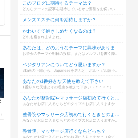
このブログに期待するテーマは？
どんなテーマの記事を期待しているかご要望をお伺いいたします
メンズエステに何を期待しますか？
かわいくて抱きしめたくなるのは？
どれも癒されますよね。
あなたは、どのようなテーマに興味がありますか？
お茶会のテーマや明日の投稿、またはメルマガを書く際の参考にさせて頂きます。宜しくお願いします。
ベジタリアンについてどう思いますか？
↓動画の下部から、Japaneseを選ぶと、ポルトガル語⇒日本語に切り替えられます。ベジタリアンな有名人：マドンナ/ブラッドピッド/トムクルーズ/ビートルズ全員/エジソン/アインシュタイン/ガンジー
あなたの1番好きな天使を教えて下さい
1番好きな天使とその理由を教えて下さい（＊＾＾＊）
あなたが整骨院やマッサージ店初めて行くとします
天
あなたがお店に入るならどのタイプのお店に入りますか？（全て技術等同じとして）
整骨院やマッサージ店初めて行くときどのようにして選ぶ
あなたがお店に入るならどのタイプのお店に入りますか？（全て技術等同じとして）
整骨院、マッサージ店行くならどっち？
あなたがお店に入るならどのお店に入りますか？（全て技術等同じとして）