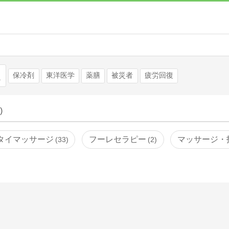
検索
保冷剤
東洋医学
薬膳
被災者
疲労回復
)
タイマッサージ
フーレセラピー
マッサージ・
33
2