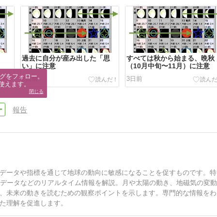
過去に自分が産み出した「思
すべては秋から始まる、晩秋
い」に注意
（10月中旬〜11月）に注意
グをフォロー。

2日前
3日前
使えます。
閉じる
報告
データや指標を通じて地球の動向に敏感になることを促すものです。特
Sデータなどのリアルタイム情報を解説。月や太陽の動き、地磁気の変
、未来の動きを読むための観察ポイントを示します。専門的な情報をわ
た理解を促進します。