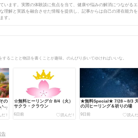
ています。実際の体験談に焦点を当て、健康や悩みの解消につながるエ
な理解と実践を融合させた情報を提供し、記事からは自己の潜在能力を
ます。
をすることと物語を書くことが趣味。のんびり歩いてゆければいいな。
その
☆無料ヒーリング☆ 8/4（火）
★無料Special★ 7/28～8/3 
い方
サクラ・クラウン
の川ヒーリング＆祈りの場
実感
6日前
9日前
報告