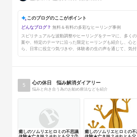
このブログのここがポイント
ヒーリングとは 7 －ふるえ
無料＆有料の多彩なヒーリング事例
る、ということ－
10日前
スピリチュアルな波動調整やヒーリングをテーマに、多くの
案や、特定のテーマに沿った限定ヒーリングも紹介し、心と
ら、日常に役立つ気づきや、体験者の生の声を通じて、気付
心の休日 悩み解消ダイアリー
5
悩みと向き合う為のお勧め療法などを紹介
癒しのソムリエヒロミの不思議
癒しのソムリエヒロミの不
体験★亡き妹？それとも父？➁
体験★亡き妹？それとも父