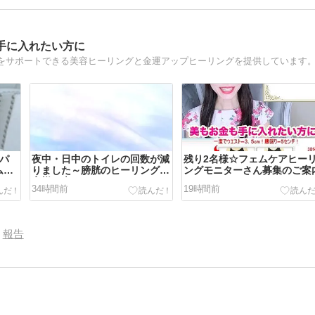
手に入れたい方に
念パ
夜中・日中のトイレの回数が減
残り2名様☆フェムケアヒー
ムプ
りました～膀胱のヒーリングお
ングモニターさん募集のご案
した
客様の声
34時間前
19時間前
報告