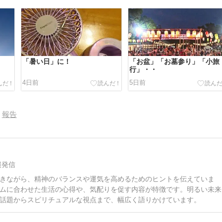
「暑い日」に！
「お盆」「お墓参り」「小旅
行」・・
4日前
5日前
報告
報発信
きながら、精神のバランスや運気を高めるためのヒントを伝えていま
ムに合わせた生活の心得や、気配りを促す内容が特徴です。明るい未来
話題からスピリチュアルな視点まで、幅広く語りかけています。