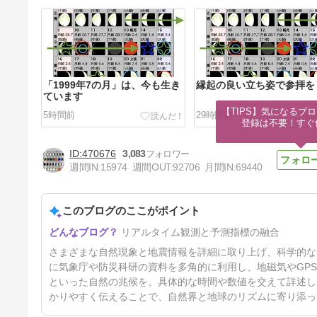
「1999年7の月」は、今も生き
縁起の良い立ち姿で参拝を
ています
【TIPS】気になるブロ
5時間前
29時間前
登録は不要！すぐ
470676
3,083
週間IN:
15974
週間OUT:
92706
月間IN:
69440
このブログのここがポイント
今日からお盆に掛けての注意点
リアルタイム観測と予測指標の融合
4日前
さまざまな自然現象と地震情報を詳細に取り上げ、科学的な
に気象庁や防災科研の資料を多角的に利用し、地磁気やGP
といった自然の兆候を、具体的な時間や数値を交えて詳述し
かりやすく伝えることで、自然界と地球のリズムに寄り添っ