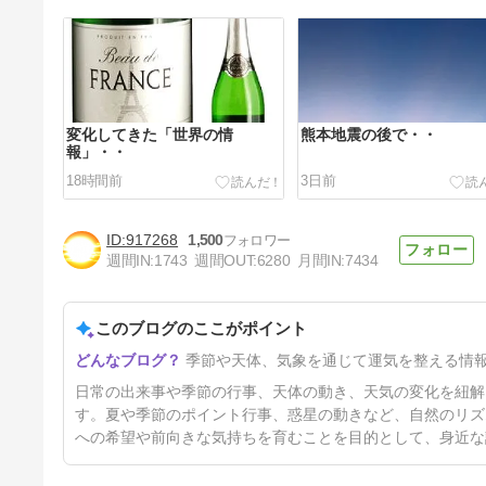
変化してきた「世界の情
熊本地震の後で・・
報」・・
18時間前
3日前
917268
1,500
週間IN:
1743
週間OUT:
6280
月間IN:
7434
このブログのここがポイント
８月の開運スピリチュアル情
季節や天体、気象を通じて運気を整える情
報！
6日前
日常の出来事や季節の行事、天体の動き、天気の変化を紐解
す。夏や季節のポイント行事、惑星の動きなど、自然のリズ
への希望や前向きな気持ちを育むことを目的として、身近な