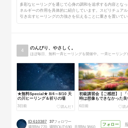
ヒーリングお客様の声
3日前
多彩なヒーリングを通じて心身の調和を追求する内容となっ
ネルギーの作用を具体的に紹介しています。スピリチュアル
引き出すヒーリングの力強さを伝えることに重きを置いてい
のんびり、やさしく。
4
ほぼ毎日、無料一斉ヒーリングを開催中。一斉ヒーリング
★無料Special★ 8/4～8/10 天
初級講習会【ご感想】｜「
の川ヒーリング＆祈りの場
時は想像もできなかった良
向へ変わったとあらためて
3日前
6日前
できました。」
610387
37
週間IN:
770
週間OUT:
690
月間IN:
3860