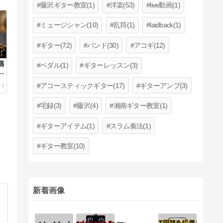
藤沢ギター教室(1)
洋楽(53)
live動画(1)
ミュージシャン(10)
乱符(1)
laidback(1)
ギター(72)
バンド(30)
アコギ(12)
痛
ペダル(1)
ギターレッスン(3)
選
アコースティックギター(17)
ギターアンプ(3)
宅録(3)
藤沢(4)
湘南ギター教室(1)
ギターアイテム(1)
スラム奏法(1)
ギター教室(10)
新着画像