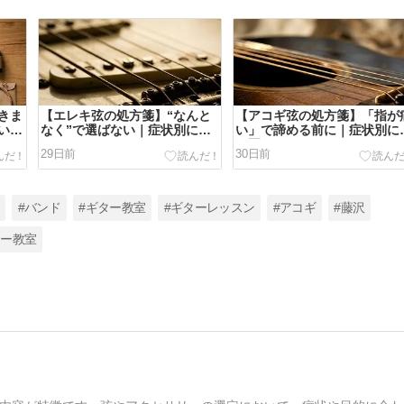
きま
【エレキ弦の処方箋】“なんと
【アコギ弦の処方箋】「指が
い手
なく”で選ばない｜症状別に選
い」で諦める前に｜症状別に
ぶ、あなたの1セット
ぶ正しい1セット
29日前
30日前
#バンド
#ギター教室
#ギターレッスン
#アコギ
#藤沢
ター教室