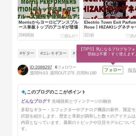
Morrisからヨーロピアンスプル
Electric Town Exit Parfu
ース単板トップのアコギが登場
Rose丨HIZAKIシグネチャ
25時間前
2日前
【TIPS】気になるブログをフォ
#ギター
#エレキギター
#アコースティックギター
#ア
登録は不要！すぐ使えます
2088297
6
報
週間IN:
63
週間OUT:
279
月間IN:
180
『ギター・マガジン2026年9月
号』丨テレキャスの特集
このブログのここがポイント
5日前
先端技術とヴィンテージの融合
多彩なギター・エフェクターやアナログ機器の新作、限定モ
択肢を紹介します。歴史と革新が調和した数々のアイテムは
内容となっています。最新のトピックや注目モデルについて
す。