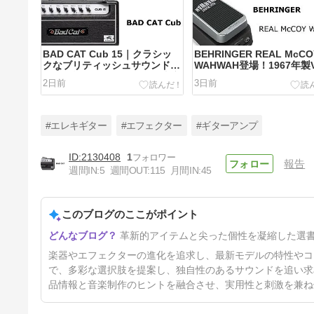
BAD CAT Cub 15｜クラシッ
BEHRINGER REAL McCO
クなブリティッシュサウンドを
WAHWAH登場！1967年製
現代仕様に進化させた15W真空
ワウのサウンドを再現した
2日前
3日前
管アンプ
モデル
#エレキギター
#エフェクター
#ギターアンプ
2130408
1
報告
週間IN:
5
週間OUT:
115
月間IN:
45
Electro-Harmonix Percolator
｜伝説のファズHarmonic
Percolatorを現代的に再構築
このブログのここがポイント
17日前
革新的アイテムと尖った個性を凝縮した選
楽器やエフェクターの進化を追求し、最新モデルの特性やコ
で、多彩な選択肢を提案し、独自性のあるサウンドを追い求
品情報と音楽制作のヒントを融合させ、実用性と刺激を兼ね