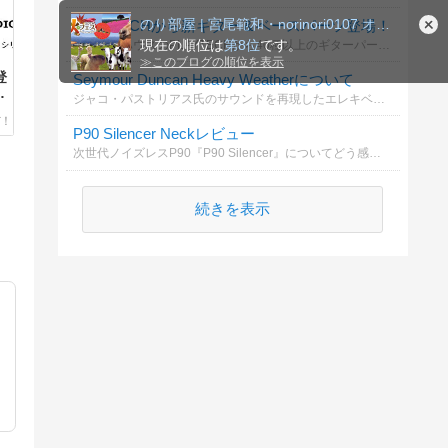
のり部屋 | 宮尾範和・norinori0107 オフィシ…
PLAYTECHから新ギター＆ベースパーツ登場！
現在の順位は
第8位
です。
サウンドハウスのPLAYTECHから40種以上のギターパーツ&ベースパーツが新登場！どのパーツが気になりますか！？
≫
このブログの順位を表示
登
Seymour Duncan Heavy Weatherについて
ジャコ・パストリアス氏のサウンドを再現したエレキベース用ピックアップHeavy Weather。伝説と称されるジャコ・パストリアス氏の魅力を教えて！
を
P90 Silencer Neckレビュー
次世代ノイズレスP90『P90 Silencer』についてどう感じる？
続きを表示