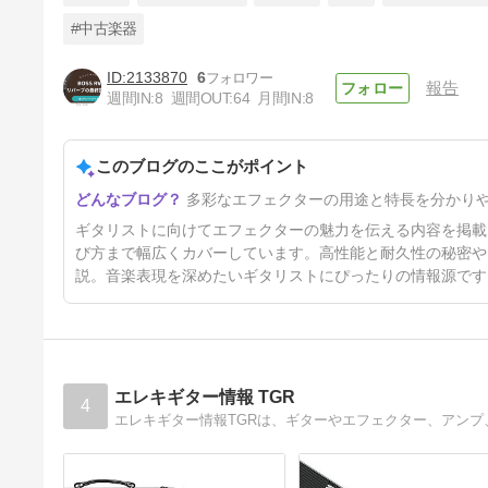
#中古楽器
2133870
6
報告
【レビュー】Electro-
週間IN:
8
週間OUT:
64
月間IN:
8
Harmonix Nano Big Muff Pi
デカい「弁当箱」はもう要らな
7ヶ月前
い？現代ボードの必需品。
このブログのここがポイント
多彩なエフェクターの用途と特長を分かり
ギタリストに向けてエフェクターの魅力を伝える内容を掲載
び方まで幅広くカバーしています。高性能と耐久性の秘密や
説。音楽表現を深めたいギタリストにぴったりの情報源です
エレキギター情報 TGR
4