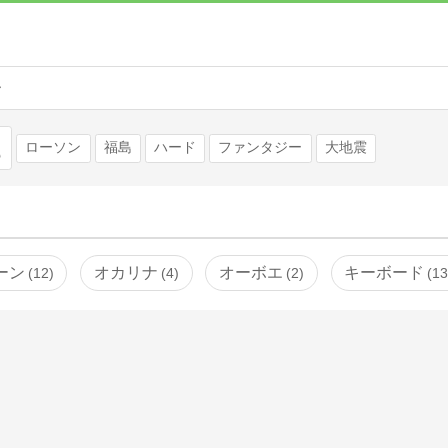
ー
検索
ローソン
福島
ハード
ファンタジー
大地震
ーン
オカリナ
オーボエ
キーボード
12
4
2
1