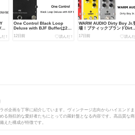
Y
One Control Black Loop
WARM AUDIO Dirty Boy Jr.
VOX
Deluxe with BJF Bufferは2つ
場！ブティックブランドDirty
注目
のループを自在に切り替える多
Boyとのコラボペダル3機種
12日前
17日前
機能ループセレクター
紹介
書
ラボ企画を丁寧に紹介しています。ヴィンテージ志向からハイエンドま
める熱狂的な愛好者たちにとっての羅針盤となる内容です。高品質な商
備えた構成が特徴です。