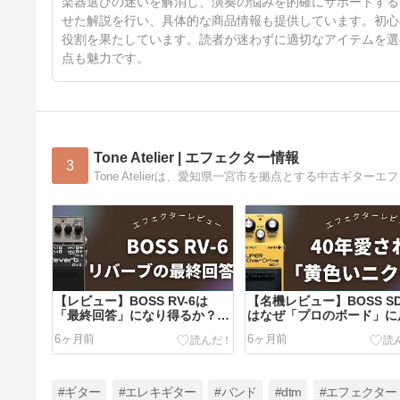
楽器選びの迷いを解消し、演奏の悩みを的確にサポートする
せた解説を行い、具体的な商品情報も提供しています。初心
役割を果たしています。読者が迷わずに適切なアイテムを選
点も魅力です。
Tone Atelier | エフェクター情報
3
【レビュー】BOSS RV-6は
【名機レビュー】BOSS SD
「最終回答」になり得るか？高
はなぜ「プロのボード」に
級機殺しの高音質と、美しすぎ
り続けるのか？40年愛さ
6ヶ月前
6ヶ月前
る「SHIMMER」の魔法
「黄色いニクイ奴」の実力
#ギター
#エレキギター
#バンド
#dtm
#エフェクター