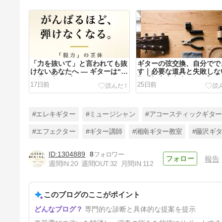
「力を抜いて」と言われても抜
ギターの弦交換、自分でで
けないあなたへ ― ギターは“体
す｜必要な道具と失敗しな
の使い方”で変わります
順【初心者完全ガイド】
17日前
25日前
#エレキギター
#ミュージシャン
#アコースティックギター
#エフェクター
#ギター講師
#湘南ギター教室
#藤沢ギ
1304889
8
報告
【2026年最新】ギターが“うま
週間IN:
20
週間OUT:
32
月間IN:
112
くなる”練習ガジェットおすす
め7選
31日前
このブログのここがポイント
専門的な診断と具体的な提案を提示