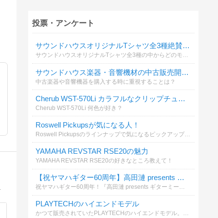
投票・アンケート
サウンドハウスオリジナルTシャツ全3種絶賛発売中！
サウンドハウスオリジナルTシャツ全3種の中からどのモデルが好きか教えて！
サウンドハウス楽器・音響機材の中古販売開始！
中古楽器や音響機器を購入する時に重視することは？
Cherub WST-570Li カラフルなクリップチューナーが日本初上陸！
Cherub WST-570Li 何色が好き？
Roswell Pickupsが気になる人！
Roswell Pickupsのラインナップで気になるピックアップの種類を教えて！
YAMAHA REVSTAR RSE20の魅力
YAMAHA REVSTAR RSE20の好きなところ教えて！
【祝ヤマハギター60周年】高田漣 presents ギターミーティング at 銀座
祝ヤマハギター60周年！『高田漣 presents ギターミーティング at 銀座』のイベントレポートを読んで、貴方が面白いと感じたことを教えてください！
視点からわかりやすく紹介しているブログです。
PLAYTECHのハイエンドモデル
かつて販売されていたPLAYTECHのハイエンドモデル。興味ある？