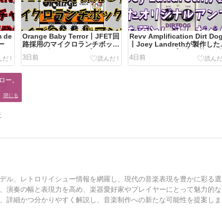
m de
Orange Baby Terror丨JFET回
Revv Amplification Dirt Do
ー
路採用のマイクロランチボック
丨Joey Landrethが製作し
スサイズヘッドアンプ
リジナルアンプの音を落とし
3日前
4日前
んだペダル
ロー。

ンプ
。
閉じる
告
デル、レトロリイシュー情報を網羅し、現代の音楽表現を豊かに彩る選
、演奏の幅と表現力を高め、楽器愛好家やプレイヤーにとって魅力的な
、詳細かつ分かりやすく解説し、音楽制作への新たな可能性を提案しま