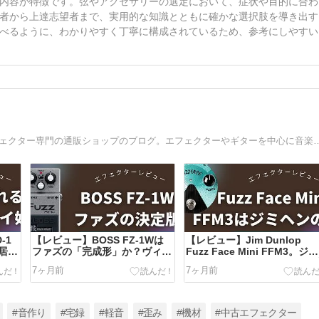
内容が特徴です。弦やアクセサリーの選定において、症状や目的に合わ
者から上達志望者まで、実用的な知識とともに確かな選択肢を導き出す
べるように、わかりやすく丁寧に構成されているため、参考にしやすい
Tone Atelierは、愛知県一宮市を拠点とする中古ギターエフェクター専門の通販ショップ
-1
【レビュー】BOSS FZ-1Wは
【レビュー】Jim Dunlop
居座
ファズの「完成形」か？ヴィン
Fuzz Face Mini FFM3。ジミ
れる
テージの泥臭さと現代の扱いや
ヘンの「青い顔」がボードに
7ヶ月前
7ヶ月前
すさを両立した技（WAZA）の
る！シリコンファズの決定版
極意
#音作り
#宅録
#軽音
#歪み
#機材
#中古エフェクター