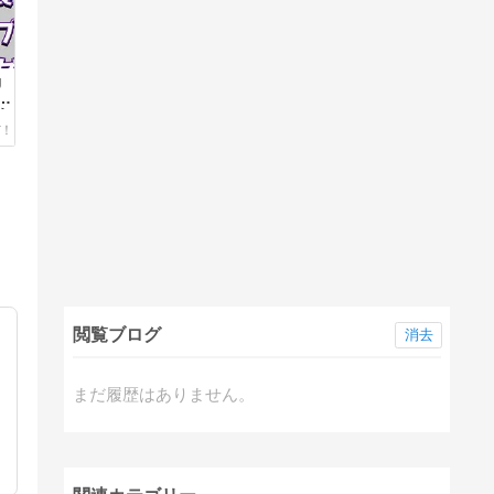
g
たオ
込
閲覧ブログ
消去
まだ履歴はありません。