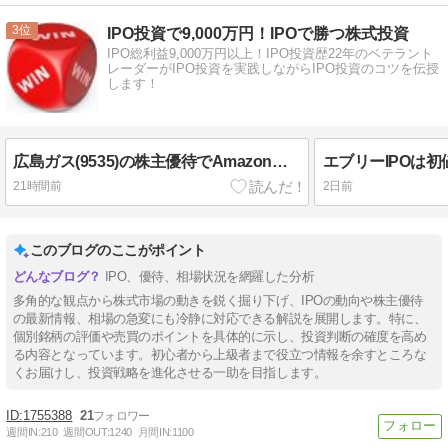
3
IPO投資で9,000万円！IPOで勝つ株式投資
IPO総利益9,000万円以上！IPO投資歴22年のベテラント
レーダーがIPO投資を実践しながらIPO投資のコツを伝授
します！
広島ガス(9535)の株主優待でAmazonギフトカード3,000円分！
21時間前
2日前
このブログのここがポイント
IPO、優待、相場状況を網羅した分析
多角的な観点から株式市場の動きを鋭く掘り下げ、IPOの動向や株主優待
の最新情報、相場の急変にも冷静に対応できる解説を展開します。特に、
個別銘柄の評価や売買のポイントを具体的に示し、投資判断の確度を高め
る内容となっています。初心者から上級者まで役立つ情報を余すところな
くお届けし、投資戦略を進化させる一助を目指します。
1755388
21
週間IN:
210
週間OUT:
1240
月間IN:
1100