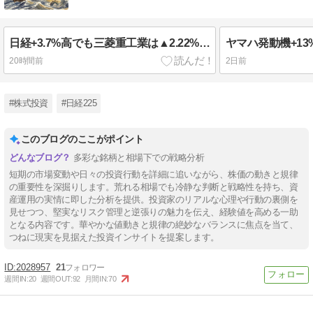
日経+3.7%高でも三菱重工業は▲2.22%、ヤマハ発動機+19.46%が全部持っていった日
20時間前
2日前
#株式投資
#日経225
このブログのここがポイント
多彩な銘柄と相場下での戦略分析
短期の市場変動や日々の投資行動を詳細に追いながら、株価の動きと規律
の重要性を深掘りします。荒れる相場でも冷静な判断と戦略性を持ち、資
産運用の実情に即した分析を提供。投資家のリアルな心理や行動の裏側を
見せつつ、堅実なリスク管理と逆張りの魅力を伝え、経験値を高める一助
となる内容です。華やかな値動きと規律の絶妙なバランスに焦点を当て、
つねに現実を見据えた投資インサイトを提案します。
2028957
21
週間IN:
20
週間OUT:
92
月間IN:
70