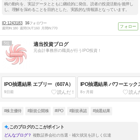
柄の動向を、実証データとともに継続的に発信。読者の投資活動を後押し
し、理解を深めることを目的とした、実践的な情報源となっています。
1243183
16
週間IN:
180
週間OUT:
160
月間IN:
770
5
適当投資ブログ
元会計事務所の職員が行うIPO投資！
IPO抽選結果 エブリー（607A）
IPO抽選結果 パワーエック
9日前
8ヶ月前
#株主優待
#新規公開株
#IPO
#新規承認
#抽選結果
このブログのここがポイント
複数証券会社の当選・補欠状況を詳しく伝達