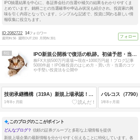
IPO抽選結果を中心に、各証券会社の当選や補欠の結果をわかりやすくま
とめています。銘柄ごとの当選確率や申込み状況も紹介され、投資家の興
味を引く内容となっています。シンプルな記述で、投資に関わる新しい情
報収集に役立ちます。
2082722
14
週間IN:
56
週間OUT:
230
月間IN:
301
6
IPO新規公開株で復活の軌跡。初値予想・当選のコツ
株FX大損500万円退場〜現在+1000万円超！ブログ記事
5000件超！IPO株投資のはじめ方・買い方・当選のコツ
や手堅い投資法を公開中
技術承継機構（319A）新規上場承認！初値予想「やや上げ」SBI証券とSBIﾈｵﾄﾚｰﾄﾞ証券で当選期待
1年8ヶ月前
1年8ヶ月前
このブログのここがポイント
信頼の証券グループと多彩な上場情報を提供
新規上場企業の最新情報を分かりやすく伝えることに特化しています。各