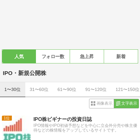
人気
フォロー数
急上昇
新着
IPO・新規公開株
1〜30位
31〜60位
61〜90位
91〜120位
121〜150位
画像表示
文字表示
1
IPO株ビギナーの投資日誌
IPO情報やIPO初値予想などを中心に立会外分売や株主優
待などの株情報をアップしているサイトです。