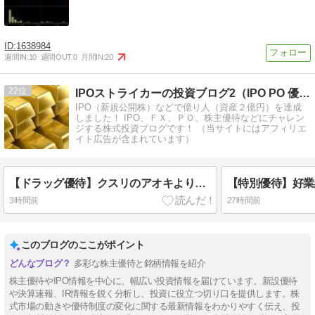
1638984
週間IN:
10
週間OUT:
0
月間IN:
20
22
IPOストライカーの投資ブログ2（IPO PO 優待 FX）
IPO（新規公開株）などで億り人（資産２億円）を達成
しました！ IPO、ＦＸ、ＰＯ、株主優待などにチャレン
ジする株式投資ブログです！ （当サイトにはアフィリエ
イト広告が含まれています）
【ドラッグ優待】クスリのアオキより優待案内
3時間前
27時間前
このブログのここがポイント
多彩な株主優待と銘柄情報を紹介
株主優待やIPO情報を中心に、幅広い投資情報を届けています。新設優待
や決算速報、IR情報を鋭く分析し、投資に役立つ切り口を提供します。株
式市場の動きや優待制度の変化に関する最新情報をわかりやすく伝え、投