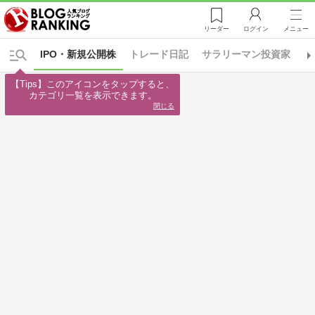
リーダー
ログイン
メニュー
IPO・新規公開株
トレード日記
サラリーマン投資家
シ
【Tips】このアイコンをタップすると、

カテゴリ一覧を表示できます。
閉じる