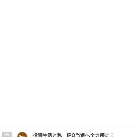
9
投資生活と私 IPO当選へ全力疾走！