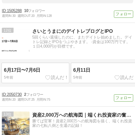
1505288
10
週間IN:
30
週間OUT:
20
月間IN:
128
12
さいとうまにのデイトレブログとIPO
5回くらい退場したのに、またデイトレ始めました。デイ
トレ記録とIPOをつぶやきます。 -資金は100万円です。
１日4,000円が目標です。
6月17日〜7月6日
6月11日
5年前
5年前
2050730
2
週間IN:
20
週間OUT:
25
月間IN:
75
13
資産2,000万への航海図｜端くれ投資家の奮闘記
勝てば官軍！資産2,000万への航海図を描く、端くれ投資
家の七転八倒と生還の記録！