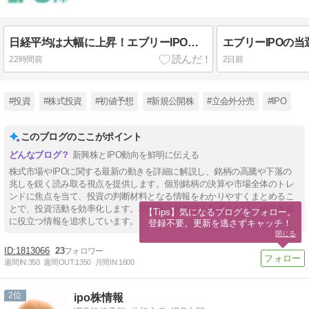
日経平均は大幅に上昇！エブリーIPOは二日目も低調
22時間前
2日前
#投資
#株式投資
#初値予想
#新規公開株
#立会外分売
#IPO
このブログのここがポイント
新興株とIPO動向を鮮明に伝える
株式市場やIPOに関する最新の動きを詳細に解説し、銘柄の高騰や下落の
兆しを鋭く読み取る視点を提供します。個別銘柄の決算や市場全体のトレ
ンドに焦点を当て、投資の判断材料となる情報をわかりやすくまとめるこ
とで、投資活動を効率化します。株式界の新展開を見逃さない、資産形成
【Tips】気になるブログをフォロー。

に役立つ情報を追求しています。
登録不要。更新を逃さずキャッチ！
閉じる
1813066
23
週間IN:
350
週間OUT:
1350
月間IN:
1600
2
ipo株情報