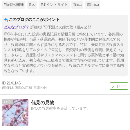
#新規公開株
#ipo
#ポイントサイト
#nisa
#新nisa
このブログのここがポイント
詳細なIPO予測と夫婦の取り組み公開
IPOを中心にした投資の実践記録と情報分析に特化しています。各銘柄の
概要や前評判、当選・落選結果、初値予想などが具体的に解説されてお
り、投資経験に関わらず参考になる内容です。特に、夫婦共同の投資スタ
ンスや戦略をリアルタイムで公開し、投資活動の裏側を透明に伝えていま
す。さらに、資産形成やリスクマネジメントに関する実体験とポイ活の知
見も盛り込み、初心者から上級者まで役立つ情報を提供しています。長期
的な視点と実践的なノウハウを融合し、投資のスキルアップに寄与する内
容となっています。
2141145
週間IN:
8
週間OUT:
88
月間IN:
64
28
低見の見物
IPOの当選確率を集計しています。