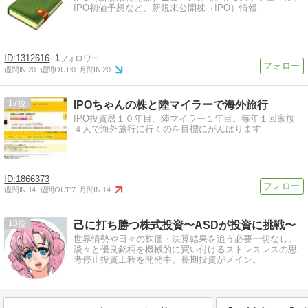
IPO初値予想など、新規未公開株（IPO）情報
1312616
1
週間IN:
20
週間OUT:
0
月間IN:
20
17
IPOちゃんの株と陸マイラーで海外旅行
IPO投資暦１０年目、陸マイラー１年目。毎年１回家族
４人で海外旅行に行くのを目標にがんばります
1866373
週間IN:
14
週間OUT:
7
月間IN:
14
18
己に打ち勝つ株式投資〜ASDが投資に挑戦〜
世界情勢や日々の株価・決算結果を追う必要一切なし。
淡々と優良銘柄を機械的に買い付けるストレスレスの思
考停止投資工程を開発中。長期投資がメイン。