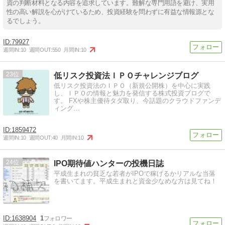
資の判断材料となる内容を追求しています。難解な専門用語を避け、実用
性の高い解説を心がけているため、投資経験を問わずに有益な情報源とな
るでしょう。
79927
週間IN:
10
週間OUT:
550
月間IN:
10
23
低リスク投資法ＩＰＯチャレンジブログ
低リスク投資法のＩＰＯ（新規公開株）を中心に実践
し、ＩＰＯの情報と魅力を発信する株式投資ブログで
す。 FXや株主優待タダ取り、今話題のクラウドファンデ
ィング…
1859472
週間IN:
10
週間OUT:
40
月間IN:
10
24
IPO期待値ハンターの投機日誌
平成生まれの貧乏な若者がIPOで稼げるかリアルな当落
を書いてます。平成生まれと資金少なめな方は見てね！
1638904
1