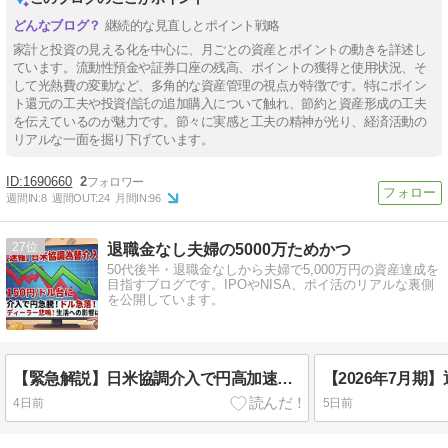
継続的な見直しとポイント戦略
家計と投資の見える化を中心に、月ごとの資産とポイントの動きを詳述し
ています。流動性預金や証券口座の残高、ポイントの獲得と使用状況、そ
して光熱費の変動など、多角的な資産管理の視点が特徴です。特にポイン
ト還元の工夫や投資信託の追加購入について触れ、節約と資産形成の工夫
を伝えているのが魅力です。節々に実感と工夫の精神が光り、経済活動の
リアルな一面を掘り下げています。
1690660
2
週間IN:
8
週間OUT:
24
月間IN:
96
27
退職金なし夫婦の5000万ためかつ
50代後半・退職金なしから夫婦で5,000万円の資産達成を
目指すブログです。IPOやNISA、ポイ活のリアルな裏側
を公開しています。
【緊急解説】日米協調介入で円高加速！？それでも我が家が「インデックス投資」を買い続ける理由
4日前
5日前