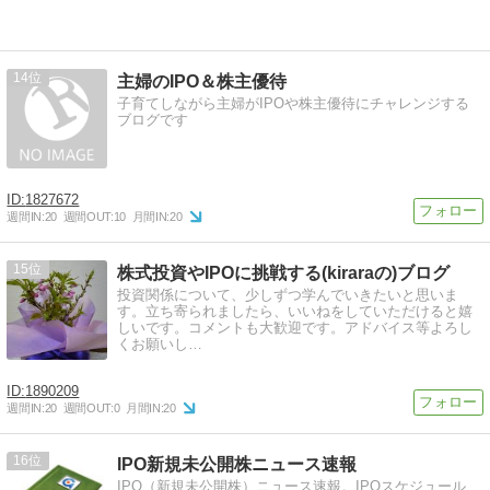
14
主婦のIPO＆株主優待
子育てしながら主婦がIPOや株主優待にチャレンジする
ブログです
1827672
週間IN:
20
週間OUT:
10
月間IN:
20
15
株式投資やIPOに挑戦する(kiraraの)ブログ
投資関係について、少しずつ学んでいきたいと思いま
す。立ち寄られましたら、いいねをしていただけると嬉
しいです。コメントも大歓迎です。アドバイス等よろし
くお願いし…
1890209
週間IN:
20
週間OUT:
0
月間IN:
20
16
IPO新規未公開株ニュース速報
IPO（新規未公開株）ニュース速報。IPOスケジュール、