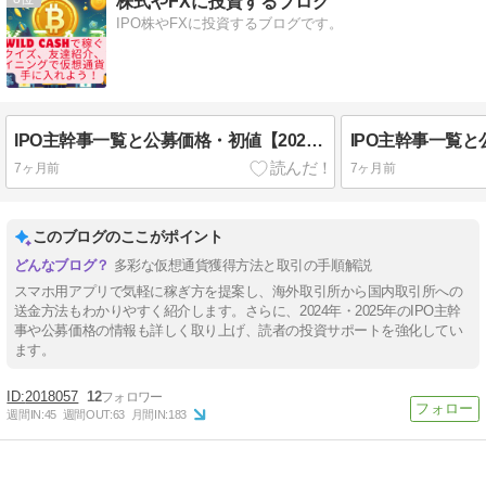
株式やFXに投資するブログ
IPO株やFXに投資するブログです。
IPO主幹事一覧と公募価格・初値【2025年】
7ヶ月前
7ヶ月前
このブログのここがポイント
多彩な仮想通貨獲得方法と取引の手順解説
スマホ用アプリで気軽に稼ぎ方を提案し、海外取引所から国内取引所への
送金方法もわかりやすく紹介します。さらに、2024年・2025年のIPO主幹
事や公募価格の情報も詳しく取り上げ、読者の投資サポートを強化してい
ます。
2018057
12
週間IN:
45
週間OUT:
63
月間IN:
183