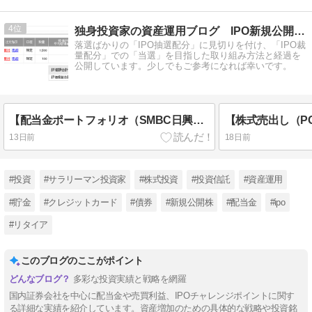
4
独身投資家の資産運用ブログ IPO新規公開株当選へ全資金投入
落選ばかりの「IPO抽選配分」に見切りを付け、「IPO裁
量配分」での「当選」を目指した取り組み方法と経過を
公開しています。少しでもご参考になれば幸いです。
【配当金ポートフォリオ（SMBC日興証券）】2026年7月
13日前
18日前
#投資
#サラリーマン投資家
#株式投資
#投資信託
#資産運用
#貯金
#クレジットカード
#債券
#新規公開株
#配当金
#ipo
#リタイア
このブログのここがポイント
多彩な投資実績と戦略を網羅
国内証券会社を中心に配当金や売買利益、IPOチャレンジポイントに関す
る詳細な実績を紹介しています。資産増加のための具体的な戦略や投資銘