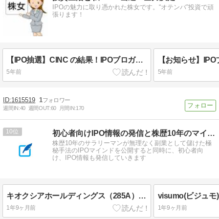
IPOの魅力に取り憑かれた株女です。“オテンバ”投資で頑
張ります！
【IPO抽選】CINC の結果！IPOブロガーとして有終の美は飾れたのか？( ｰ`дｰ´)ｷﾘｯ
5年前
5年前
1615519
1
週間IN:
40
週間OUT:
60
月間IN:
170
10
初心者向けIPO情報の発信と株歴10年のマインドを公開します
株歴10年のサラリーマンが無理なく副業として儲けた極
秘手法のIPOマインドを公開すると同時に、初心者向
け、IPO情報も発信していきます
キオクシアホールディングス（285A）IPOの評価【新規上場承認】
1年9ヶ月前
1年9ヶ月前