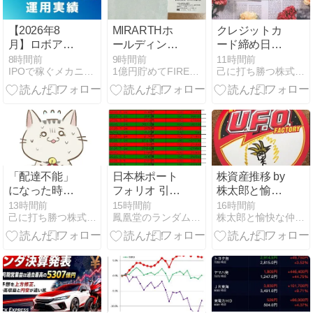
【2026年8
MIRARTHホ
クレジットカ
月】ロボアド
ールディング
ード締め日・
バイザーの運
スから配当金
引き落とし日
8時間前
9時間前
11時間前
IPOで稼ぐメカニックの株ログ
1億円貯めてFIREを目指すブログ
己に打ち勝つ株式投資〜ASDが投資に挑戦〜
用実績!! 地合
の入金があり
まとめ
いに恵まれ過
ました
去最高を大行
進!!
「配達不能」
日本株ポート
株資産推移 by
になった時の
フォリオ 引き
株太郎と愉快
対処方法
続き、年初来
な仲間たち ｜
13時間前
15時間前
16時間前
己に打ち勝つ株式投資〜ASDが投資に挑戦〜
鳳凰堂のランダム・ウォーカー
株太郎と愉快な仲間たち
【Amazon】
高値を更新 ＋
2007年から投
170万
資開始した株
太郎の株資産
推移を公開