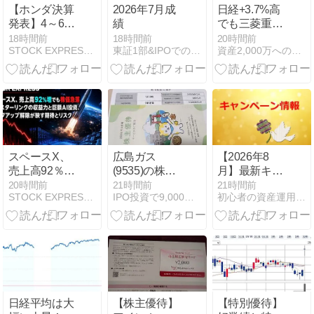
【ホンダ決算
2026年7月成
日経+3.7%高
発表】4～6月
績
でも三菱重工
期営業益は過
業は
18時間前
18時間前
20時間前
STOCK EXPRESS【株式特急】
東証1部&IPOでの資産運用日記
資産2,000万への航海図｜端くれ投資家の奮闘記
去最高の5307
▲2.22%、ヤ
億円 通期予想
マハ発動機
を上方修正、
+19.46%が全
二輪の高収益
部持っていっ
と円安が追い
た日
風
スペースX、
広島ガス
【2026年8
売上高92％増
(9535)の株主
月】最新キャ
でも株価急落
優待で
ンペーン更
20時間前
21時間前
21時間前
STOCK EXPRESS【株式特急】
IPO投資で9,000万円！IPOで勝つ株式投資
初心者の資産運用計画 黒澤ファンド
――スターリ
Amazonギフ
新、夏休み、
ンクの収益力
トカード3,000
キャンペーン
と巨額AI投
円分！
も枯れ気味！
資、ロックア
ップ解除が映
す期待とリス
ク
日経平均は大
【株主優待】
【特別優待】