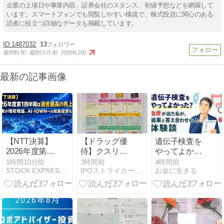
企業の上場日や事業内容、証券会社のスタンス、初値予想などを網羅して
います。スマートフォンでも閲覧しやすい構成で、株式投資に関心のある
読者に役立つ詳細なデータも掲載しています。
1487032
13
週間IN:
50
週間OUT:
40
月間IN:
200
最新の記事画像
【NTT決算】
【ドラッグ優
遺伝子検査を
2026年度第1
待】クスリの
やってよかっ
四半期は過去
アオキより優
た？血便が出
1時間10分前
3時間前
4時間前
STOCK EXPRESS【株式特急】
IPOストライカーの投資ブログ2（IPO PO 優待 FX）
お金に生きる
最高の売上
待案内
た私が、結果
高！全事業が
と答え合わせ
増収増益、
をした体験談
AI・IOWNへ
の成長投資も
加速