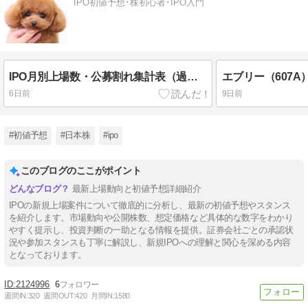
IPO初値予想･株初心者･IPO入門
IPO月別上場数・公募割れ集計表（過去5年間）
エブリー（607A
6日前
9日前
#初値予想
#日本株
#ipo
このブログのここがポイント
最新上場動向と初値予想詳細紹介
IPOの新規上場案件について徹底的に分析し、最新の初値予想やスタンス
を紹介します。市場動向や公開株数、想定価格など具体的な数字をわかり
やすく提示し、投資判断の一助となる情報を提供。証券会社ごとの承認状
況や参加スタンスも丁寧に解説し、新規IPOへの理解と関心を深める内容
となっております。
2124996
6
週間IN:
320
週間OUT:
420
月間IN:
1580