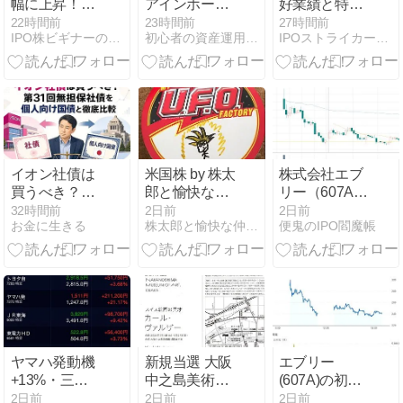
幅に上昇！エ
アインホール
好業績と特別
ブリーIPOは
ディングス
優待、アマギ
22時間前
23時間前
27時間前
IPO株ビギナーの投資日誌
初心者の資産運用計画 黒澤ファンド
IPOストライカーの投資ブログ2（IPO PO 優待 FX）
二日目も低調
(9627)の優待
フ追加で大幅
到着！株主優
高！
待カード2,000
円相当！
イオン社債は
米国株 by 株太
株式会社エブ
買うべき？第
郎と愉快な仲
リー（607A）
31回無担保社
間たち ｜
IPO 初値は1.3
32時間前
2日前
2日前
お金に生きる
株太郎と愉快な仲間たち
便鬼のIPO閻魔帳
債を個人向け
2007年から投
倍の294円
国債と徹底比
資開始した株
に！
較
太郎の視点か
ら見た米国株
ヤマハ発動機
新規当選 大阪
エブリー
+13%・三菱
中之島美術館
(607A)の初値
重工+7.69%で
招待券ペア/婦
結果！初値は
2日前
2日前
2日前