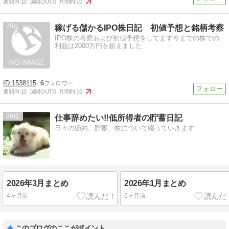
週間IN:
10
週間OUT:
0
月間IN:
10
25
稼げる儲かるIPO株日記 初値予想と銘柄考察
IPO株の考察および初値予想をしてます今までの株での
利益は2000万円を超えました
1538115
6
週間IN:
10
週間OUT:
0
月間IN:
10
26
仕事辞めたい!!低所得者の貯蓄日記
日々の節約、貯蓄、株について綴っていきます
2026年3月まとめ
2026年1月まとめ
4ヶ月前
6ヶ月前
このブログのここがポイント