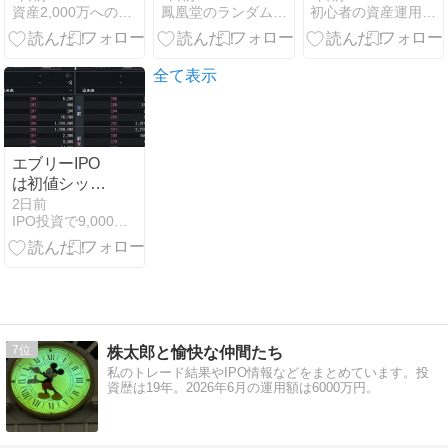
資産2,000万への航海図｜端くれ投資家の奮闘記
鳳凰堂のランダム・ウォーカー
初心者の資産運用計画 黒澤ファンド
累計467,250
人公論
微妙ラインの
円更新、忠告
プラス結果
を無視した友
で、初日は下
人まで救われ
げる展開！
全て表示
た三菱重工
エブリーIPO
は初値シッカ
リもセカンダ
2日前
IPO投資で9,000万円！IPOで勝つ株式投資
リーは冴え
ず！
7
株太郎と愉快な仲間たち
私のトレード結果やIPO情報などをまとめています。投
資歴は19年。2026年6月の運用額は6000万円。