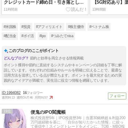
クレジットカード締め日・引き落とし日まとめ
11時間前
13時間前
#米国株
#投資
#アフィリエイト
#株主優待
#ベトナム株
#配当金
#ポイ活
#ipo
#つみたてnisa
このブログのここがポイント
節約と効率を両立させる情報満載
ポイント獲得や節約に直結するシステムやキャンペーンの詳細を丁寧に解
説しています。それぞれの仕組みやルールを明確に伝えることで、最適な
活用方法を追求している点が際立ちます。ポイントを最大化するための実
践的なアイデアが満載で、実生活に役立つ情報を網羅しています。
1994082
16
週間IN:
13
週間OUT:
46
月間IN:
57
19
便鬼のIPO閻魔帳
株式投資歴5年｜IPO投資歴3年｜当選30銘柄超＆利益200
万円超経験を基に、「自分が知りたかった情報」に絞っ
て発信中！スイングトレードをメインに、TOB・MBO投