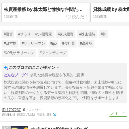
株資産推移 by 株太郎と愉快な仲間たち ｜ 2007年から投資開始した株太郎の株資産推移を公開
16時間前
16時間前
#投資
#サラリーマン投資家
#株式投資
#株主優待
#株
#日本株
#サラリーマン
#ipo
#会社員
#高年収
#40代サラリーマン
#ファンディーノ
このブログのここがポイント
多彩な銘柄や履歴を体系的に提供
株式投資に関心を持つ読者に向けて、実績や財務指標、未上場株やIPOに
関する詳細な情報を網羅しています。長期投資から新興企業まで幅広く扱
い、投資判断の一助となるデータ集積と解説を展開。情報の正確性と整理
の良さに重点を置き、投資活動の効率化と正しい判断をサポートします。
1797237
6
週間IN:
48
週間OUT:
152
月間IN:
256
8