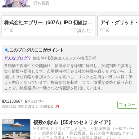
資も実践
株式会社エブリー（607A）IPO 初値は1.3倍の294円に！
2日前
8日前
このブログのここがポイント
仮条件とBB参加スタンスを徹底分析
各銘柄の仮条件や公開価格、抽選結果を詳細に解説し、投資判断の参考と
なる情報を提供します。市場動向や証券会社の特徴を織り交ぜながら、上
場に向けた戦略や参加スタンスを明示し、リスクと期待をバランス良く伝
える内容となっています。投資意欲を刺激しつつ、慎重な姿勢も盛り込む
ことで、銘柄選択の一助となる情報源を目指しています。
2133667
6
週間IN:
10
週間OUT:
240
月間IN:
40
20
複数の財布【55才のセミリタイア】
2019年セミリタイアしました。不動産投資（一棟アパー
ト・太陽光発電）、株式投資、銀行の資本参加などセミ
リタイアを目指す人たちへ情報を発信しています。