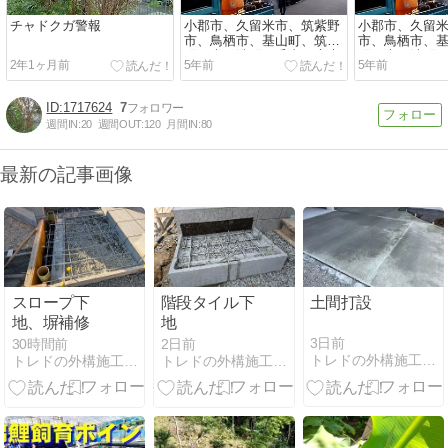
チャドクガ警報
小郡市、久留米市、筑紫野
小郡市、久留
市、鳥栖市、基山町、筑前
市、鳥栖市、
町、大刀洗町で毛虫・庭木
町、大刀洗町
2年1ヶ月前
5年前
5年前
の害虫の駆除・消毒をして
の害虫の駆除
います。
います。
1717624
7
週間IN:
20
週間OUT:
120
月間IN:
80
最新の記事画像
スロープ下
階段タイル下
土間打設
地、塀補修
地
3日前
30時間前
2日前
トレドの外構施工レポート
トレドの外構施工レポート
トレドの外構施工レポート