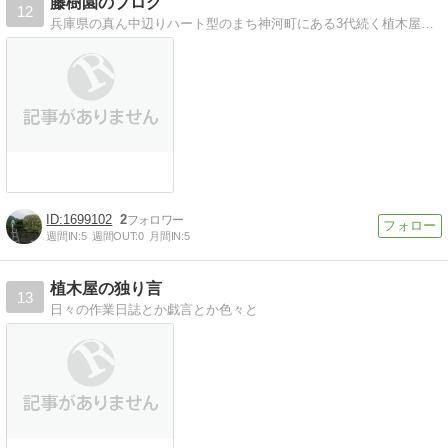
藤樹園のブログ
12
兵庫県の真ん中辺りハート型のまち神河町にある3代続く植木屋、藤樹園（とうじゅえん）のブログです
1699102
2
週間IN:
5
週間OUT:
0
月間IN:
5
植木屋の独り言
13
日々の作業日誌とか戯言とか色々と