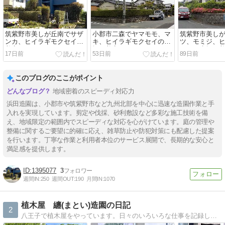
筑紫野市美しが丘南でサザ
小郡市二森でヤマモモ、マ
筑紫野市美し
ンカ、ヒイラギモクセイの
キ、ヒイラギモクセイの生
ツ、モミジ、
剪定をしました
垣を剪定しました
セイの生垣を
17日前
53日前
89日前
このブログのここがポイント
地域密着のスピーディ対応力
浜田造園は、小郡市や筑紫野市など九州北部を中心に迅速な造園作業と手
入れを実現しています。剪定や伐採、砂利敷設など多彩な施工技術を備
え、地域限定の範囲内でスピーディな対応を心がけています。庭の管理や
整備に関するご要望に的確に応え、雑草防止や防犯対策にも配慮した提案
を行います。丁寧な作業と利用者本位のサービス展開で、長期的な安心と
満足感を提供します。
1395077
3
週間IN:
250
週間OUT:
190
月間IN:
1070
植木屋 纏(まとい)造園の日記
2
八王子で植木屋をやっています。日々のいろいろな仕事を記録します。