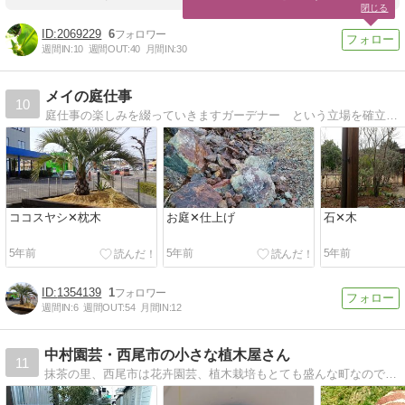
閉じる
2069229
6
週間IN:
10
週間OUT:
40
月間IN:
30
メイの庭仕事
10
庭仕事の楽しみを綴っていきますガーデナー という立場を確立し、憧れの職業になればいいなと頑張ってます。
ココスヤシ✕枕木
お庭✕仕上げ
石✕木
5年前
5年前
5年前
1354139
1
週間IN:
6
週間OUT:
54
月間IN:
12
中村園芸・西尾市の小さな植木屋さん
11
抹茶の里、西尾市は花卉園芸、植木栽培もとても盛んな町なのです。そこでの日々の園芸事をＵＰしてます＾＾