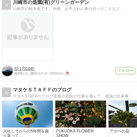
川崎市の造園(有)グリーンガーデン
4
川崎市の植木屋です。外構、お手入れの事や日々のことなど…
1701045
週間IN:
21
週間OUT:
14
月間IN:
84
マタケＳＴＡＦＦのブログ
5
マタケSTAFFのブログ造園や景観の仕事を通して、現場の出来事や、お役立ち情報をお届けしたいと思います。
入社してからの5年間を振
FUKUOKA FLOWER
アガベの花
り返って…
SHOW