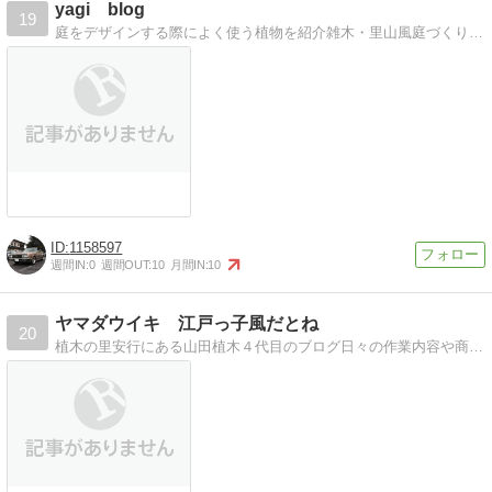
yagi blog
19
庭をデザインする際によく使う植物を紹介雑木・里山風庭づくりの参考に
1158597
週間IN:
0
週間OUT:
10
月間IN:
10
ヤマダウイキ 江戸っ子風だとね
20
植木の里安行にある山田植木４代目のブログ日々の作業内容や商品情報などを毎日更新中！ブログ仲間割引ありますｗ よろしくね