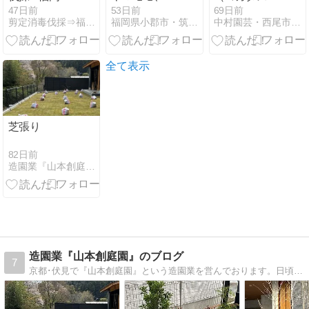
大野城市
キ、ヒイラギ
メバチ）の巣
47日前
53日前
69日前
剪定消毒伐採⇒福岡グリーンハウス
福岡県小郡市・筑紫野市・久留米市の植木屋 浜田造園
中村園芸・西尾市の小さな植木屋さん
モクセイの生
垣を剪定しま
した
全て表示
芝張り
82日前
造園業『山本創庭園』のブログ
造園業『山本創庭園』のブログ
7
京都･伏見で『山本創庭園』という造園業を営んでおります。日頃の作業風景などを中心に書き込みます。「山本創庭園」ホームページhttp://takayamamot…