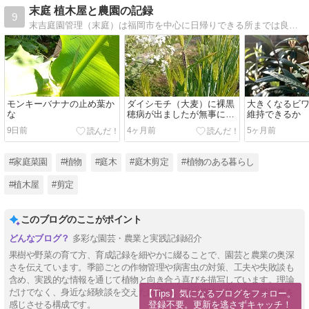
末庭 植木屋と農園の記録
9
末吉庭園管理（末庭）は福岡市を中心に日帰りできる所までは良心価格で草取りから剪定など植木屋の仕事をお受けしています。作業や趣味など日常の小さな出来事を記録しています。筆不精なのでいつまで続くか分かりませんが気が向く時に書いています。
モンキーバナナの止め葉か
ダイシモチ（大麦）に裸黒
大きくなるビ
な
穂病が出ましたが無事に成
維持できるか
長しています
9日前
4ヶ月前
5ヶ月前
#家庭菜園
#植物
#庭木
#庭木剪定
#植物のある暮らし
#植木屋
#剪定
このブログのここがポイント
多彩な園芸・農業と実践記録紹介
果樹や野菜の育て方、育成記録を細やかに綴ることで、園芸と農業の奥深
さを伝えています。季節ごとの作物管理や病害虫の対策、工夫や失敗談も
含め、実践的な情報を通じて植物と向き合う喜びを描写しています。理論
だけでなく、身近な経験談を交えた内容が、同じ趣味を持つ方に親近感を
【Tips】気になるブログをフォロー。

登録不要。更新を逃さずキャッチ！
感じさせる構成です。