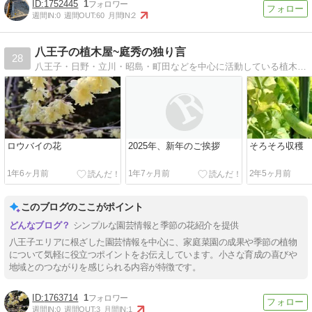
1752445
1
週間IN:
0
週間OUT:
60
月間IN:
2
八王子の植木屋~庭秀の独り言
28
八王子・日野・立川・昭島・町田などを中心に活動している植木屋、庭秀のブログです。日々の業務や日常の出来事などを綴っています。
ロウバイの花
2025年、新年のご挨拶
そろそろ収穫
1年6ヶ月前
1年7ヶ月前
2年5ヶ月前
このブログのここがポイント
シンプルな園芸情報と季節の花紹介を提供
八王子エリアに根ざした園芸情報を中心に、家庭菜園の成果や季節の植物
について気軽に役立つポイントをお伝えしています。小さな育成の喜びや
地域とのつながりを感じられる内容が特徴です。
1763714
1
週間IN:
0
週間OUT:
3
月間IN:
1