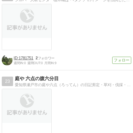
1781751
2
週間IN:
0
週間OUT:
0
月間IN:
9
庭や 六点の腹六分目
23
愛知県瀬戸市の庭や六点（ろってん）の日記剪定・草刈・伐採・庭づくり、改作・オリジナルの立水栓・植栽、庭の諸々承ります