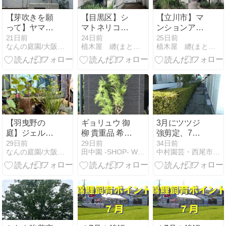
【芽吹きを願
【目黒区】シ
【立川市】マ
って】ヤマツ
マトネリコの
ンションアプ
ツジからシャ
越境解消剪定
ローチが劇的
21日前
24日前
25日前
なんの庭園/大阪・和歌山のナチュラル庭デザインつくりてブログ
植木屋 纏(まとい)造園の日記
植木屋 纏(まとい)造園の日記
リンバイへ
＆建物まわり
変化！ソヨ
の徹底除草で
ゴ・ヒメシャ
スッキリ！
ラ強剪定と低
木刈込!
【羽曳野の
ギョリュウ 御
3月にツツジ
庭】ジェルラ
柳 貴重品 希少
強剪定、7月
ンタンの灯り
品 販売 画像
現在その後の
29日前
29日前
34日前
なんの庭園/大阪・和歌山のナチュラル庭デザインつくりてブログ
田中園 -SHOP- Web Magazine
中村園芸・西尾市の小さな植木屋さん
を楽しむ庭づ
写真 値段 価格
様子
くり
植木 ＃ギョリ
ュウ #御柳