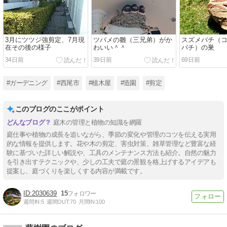
3月にツツジ強剪定、7月現
ツバメの雛（三兄弟）がか
スズメバチ（
在その後の様子
わいい＾＾
バチ）の巣
34日前
39日前
69日前
#ガーデニング
#西尾市
#植木屋
#造園
#剪定
このブログのここがポイント
庭木の管理と植物の知識を網羅
庭仕事や植物の成長を追いながら、季節の変化や管理のコツを伝える実用
的な情報を提供します。花や木の剪定、害虫対策、雑草管理など豊富な経
験に基づいた詳しい解説や、工具のメンテナンス方法も紹介。自然の魅力
を引き出すテクニックや、少しの工夫で庭の景観を格上げするアイデアも
提案し、庭づくりを楽しくする内容が満載です。
2030639
15
週間IN:
5
週間OUT:
70
月間IN:
100