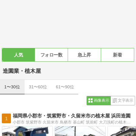
人気
フォロー数
急上昇
新着
造園業・植木屋
1〜30位
31〜60位
61〜90位
画像表示
文字表示
福岡県小郡市・筑紫野市・久留米市の植木屋 浜田造園
1
小郡市 筑紫野市 久留米市 鳥栖市 基山町 筑前町 大刀洗町の植木屋です。庭の剪定・植栽やエクステリア工事をしています。地域限定ならではの迅速な対応です。