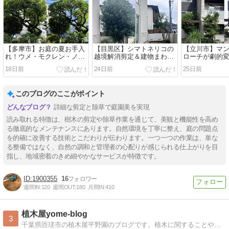
【多摩市】お庭の夏お手入
【目黒区】シマトネリコの
【立川市】マ
れ！ウメ・モクレン・ノウ
越境解消剪定＆建物まわり
ローチが劇的
ゼンカズラの剪定！
の徹底除草でスッキリ！
ゴ・ヒメシャ
18日前
24日前
25日前
木刈込!
このブログのここがポイント
詳細な剪定と除草で庭園美を実現
読み取れる特徴は、樹木の剪定や除草作業を通じて、美観と機能性を高め
る徹底的なメンテナンスにあります。自然環境を丁寧に整え、庭の問題点
を的確に改善する技術とこだわりが伝わります。一つ一つの作業は、単な
る整備ではなく、自然の調和と管理者の心配りが感じられる仕上がりを目
指し、地域密着のきめ細やかなサービスが特徴です。
1900355
16
週間IN:
120
週間OUT:
180
月間IN:
410
植木屋yome-blog
3
千葉県匝瑳市の植木屋平野園のブログです。植木に関することや日常を書き綴ります！主な取扱い植木 ウバメガシ・果樹苗・庭木等