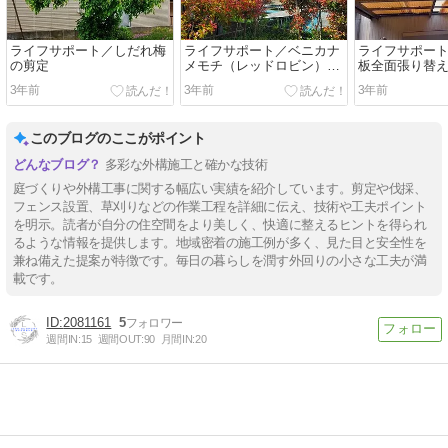
ライフサポート／しだれ梅
ライフサポート／ベニカナ
ライフサポー
の剪定
メモチ（レッドロビン）の
板全面張り替
剪定
3年前
3年前
3年前
このブログのここがポイント
多彩な外構施工と確かな技術
庭づくりや外構工事に関する幅広い実績を紹介しています。剪定や伐採、
フェンス設置、草刈りなどの作業工程を詳細に伝え、技術や工夫ポイント
を明示。読者が自分の住空間をより美しく、快適に整えるヒントを得られ
るような情報を提供します。地域密着の施工例が多く、見た目と安全性を
兼ね備えた提案が特徴です。毎日の暮らしを潤す外回りの小さな工夫が満
載です。
2081161
5
週間IN:
15
週間OUT:
90
月間IN:
20