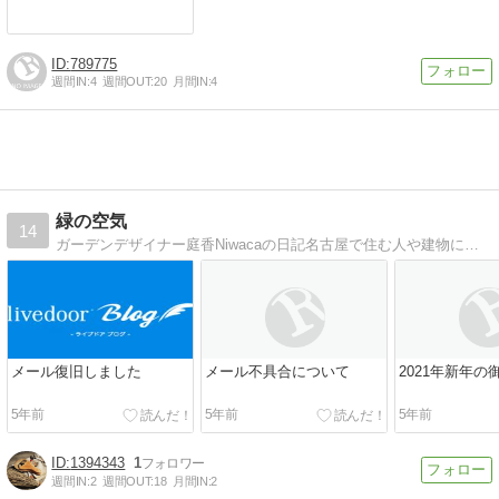
789775
週間IN:
4
週間OUT:
20
月間IN:
4
緑の空気
14
ガーデンデザイナー庭香Niwacaの日記名古屋で住む人や建物に合った緑の空気漂う、お庭・外構の設計・施工をしています。
メール復旧しました
メール不具合について
2021年新年の
5年前
5年前
5年前
1394343
1
週間IN:
2
週間OUT:
18
月間IN:
2