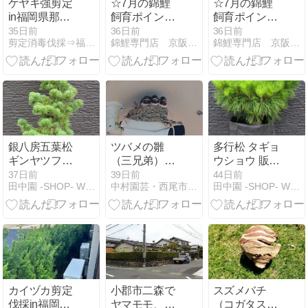
ケヤキ強剪定
☆7月の錦鯉
☆7月の錦鯉
in福岡県那珂
飼育ポイン
飼育ポイン
川市
ト ☆
ト ☆
35日前
36日前
36日前
剪定消毒伐採⇒福岡グリーンハウス
錦鯉専門店 京阪錦鯉センター
錦鯉専門店 京阪錦鯉センター
銀八房五葉松
ツバメの雛
多行松 タギョ
ギンヤツフサ
（三兄弟）が
ウショウ 販売
ゴヨウマツ #
かわいい＾＾
値段 価格 画像
37日前
39日前
44日前
田中園 -SHOP- Web Magazine
中村園芸・西尾市の小さな植木屋さん
田中園 -SHOP- Web Magazine
五葉松 苗木 販
写真 植木 ＃多
売 画像 写真
行松 #タギョ
価格 値段 植木
ウショウ ＃マ
＃銀八房五葉
ツ ＃松
松
カイヅカ剪定
小郡市二森で
スズメバチ
伐採in福岡県
ヤマモモ、マ
（コガタスズ