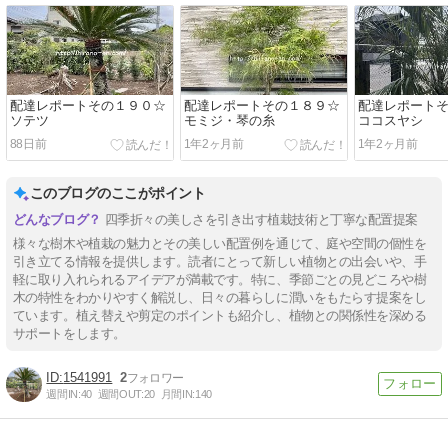
配達レポートその１９０☆
配達レポートその１８９☆
配達レポート
ソテツ
モミジ・琴の糸
ココスヤシ
88日前
1年2ヶ月前
1年2ヶ月前
このブログのここがポイント
四季折々の美しさを引き出す植栽技術と丁寧な配置提案
様々な樹木や植栽の魅力とその美しい配置例を通じて、庭や空間の個性を
引き立てる情報を提供します。読者にとって新しい植物との出会いや、手
軽に取り入れられるアイデアが満載です。特に、季節ごとの見どころや樹
木の特性をわかりやすく解説し、日々の暮らしに潤いをもたらす提案をし
ています。植え替えや剪定のポイントも紹介し、植物との関係性を深める
サポートをします。
1541991
2
週間IN:
40
週間OUT:
20
月間IN:
140