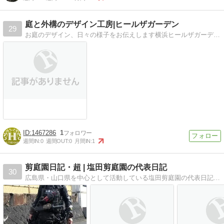
庭と外構のデザイン工房|ヒールザガーデン
29
お庭のデザイン、日々の様子をお伝えします横浜ヒールザガーデンブログ
1467286
1
週間IN:
0
週間OUT:
0
月間IN:
1
剪庭園日記・超 | 塩田剪庭園の代表日記
30
広島県・山口県を中心として活動している塩田剪庭園の代表日記。樹木内科・外科医（樹木の医者）として剪定、 樹木診断・治療、草・芝刈り作業等、小規模造園工事を承っています。