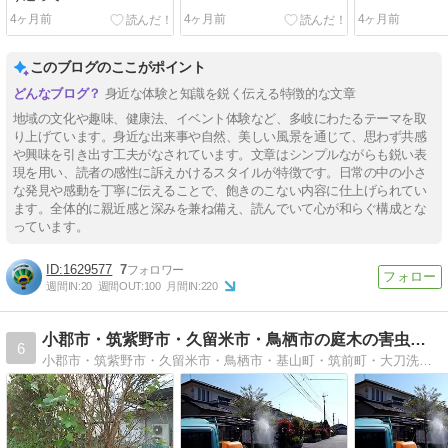
4ヶ月前
4ヶ月前
4ヶ月前
このブログのここがポイント
身近な体験と知識を鋭く伝える特徴的な文章
地域の文化や趣味、健康法、イベント体験など、多岐にわたるテーマを取
り上げています。身近な出来事や自然、美しい風景を通じて、思わず共感
や興味を引き出す工夫がなされています。文章はシンプルながらも鋭い表
現を用い、読者の感性に訴えかけるスタイルが特徴です。日常の中の小さ
な発見や感動を丁寧に伝えることで、飽きのこない内容に仕上げられてい
ます。全体的に親近感と深みを兼ね備え、読んでいて心が和らぐ構成とな
っています。
1629577
7
週間IN:
20
週間OUT:
100
月間IN:
220
小郡市・筑紫野市・久留米市・鳥栖市の庭木の害虫駆除専門店
6
小郡市・筑紫野市・久留米市・鳥栖市・基山町・筑前町・大刀洗町でイラガ・チャドクガ等の毛虫や害虫を消毒・駆除しています。植木やバラ等花木の病気の消毒も対応します。