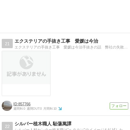
エクステリアの手抜き工事 愛媛は今治
21
エクステリアの手抜き工事 愛媛は今治手抜きの話 弊社の失敗の話 技術の話 海外資材探訪の話など 愛媛は今治より
857766
週間IN:
0
週間OUT:
0
月間IN:
10
シルバー植木職人 駘蕩萬譚
22
シルバー人材センター植木職は"ヘタクソ"のイメージを払拭したくて奮闘しています。定年退職後に植木職を通してイキイキ生活を日記風に綴っています。