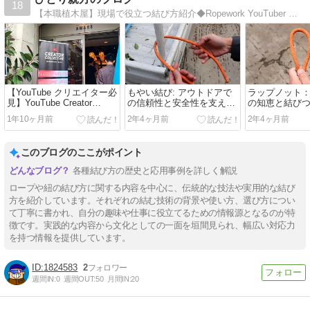
18
【本職植木屋】現場で役立つ結び方紹介◆Ropework YouTuber 登録者12万人。◆TikTokオーディション2019タレント大賞新人賞受賞。◆ツイッター＆インスタも。
【YouTube クリエイター必
もやい結び: アウトドアで
ラップノット
見】YouTube Creator
の信頼性と安全性を支える
の知恵と結び
Collective体験レポート！ト
強固な結び方
ーク技術
1年10ヶ月前
2年4ヶ月前
2年4ヶ月前
ップクリエイターから学ぶ
動画収益化の秘訣【Gemini
活用法】
このブログのここがポイント
各種結び方の歴史と応用事例を詳しく解説
ロープや紐の結び方に関する内容を中心に、伝統的な技法や実用的な結び
方を紹介しています。それぞれの結む技術の背景や使い方、選び方につい
て丁寧に書かれ、自分の趣味や仕事に役立てるための情報源となるのが特
徴です。実践的な内容から文化としての一面を垣間見られ、幅広い対応力
を持つ情報を提供しています。
1824583
2
週間IN:
0
週間OUT:
50
月間IN:
20