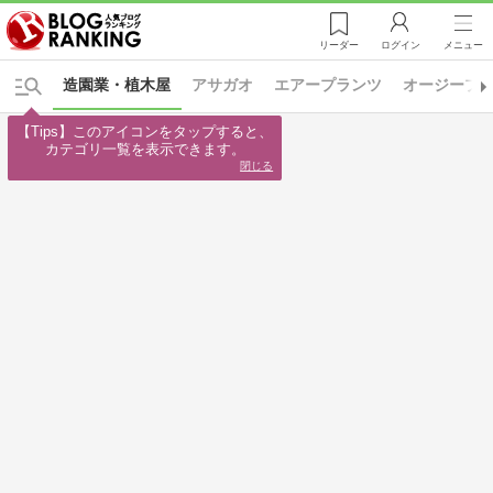
リーダー
ログイン
メニュー
造園業・植木屋
アサガオ
エアープランツ
オージープ
【Tips】このアイコンをタップすると、

カテゴリ一覧を表示できます。
閉じる