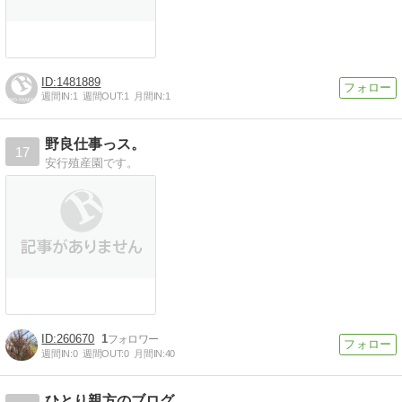
1481889
週間IN:
1
週間OUT:
1
月間IN:
1
野良仕事っス。
17
安行殖産園です。
260670
1
週間IN:
0
週間OUT:
0
月間IN:
40
ひとり親方のブログ