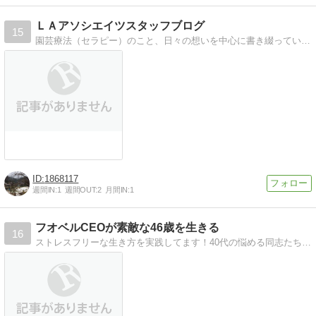
ＬＡアソシエイツスタッフブログ
15
園芸療法（セラピー）のこと、日々の想いを中心に書き綴っています。
1868117
週間IN:
1
週間OUT:
2
月間IN:
1
フオベルCEOが素敵な46歳を生きる
16
ストレスフリーな生き方を実践してます！40代の悩める同志たちよ、まだまだ楽しいことはいっぱいある。素敵に生きようぜ！