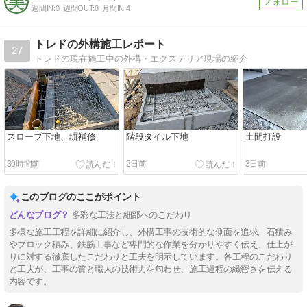
週間IN:
0
週間OUT:
8
月間IN:
4
トレドの外構施工レポート
27
トレドの現在施工中の外構・エクステリア現場の紹介
スロープ下地、塀補修
階段タイル下地
土間打設
30時間前
2日前
3日前
このブログのここがポイント
多彩な工法と細部へのこだわり
多様な施工工程を詳細に紹介し、外構工事の技術的な側面を追求。石積み
やブロック積み、鉄筋工事など専門的な作業を分かりやすく伝え、仕上が
りに対する徹底したこだわりと工夫を明示しています。各工程のこだわり
と工夫が、工事の質と職人の技術力を匂わせ、施工過程の緻密さを伝える
内容です。