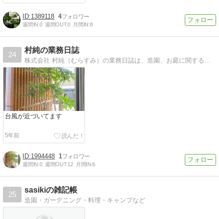
1389118
4
週間IN:
0
週間OUT:
0
月間IN:
8
村純の業務日誌
24
株式会社 村純（むらすみ）の業務日誌は、造園、お庭に関するブログです。
台風が近づいてます
5年前
1994448
1
週間IN:
0
週間OUT:
12
月間IN:
6
sasikiの雑記帳
25
造園・ガーデニング・料理・キャンプなど