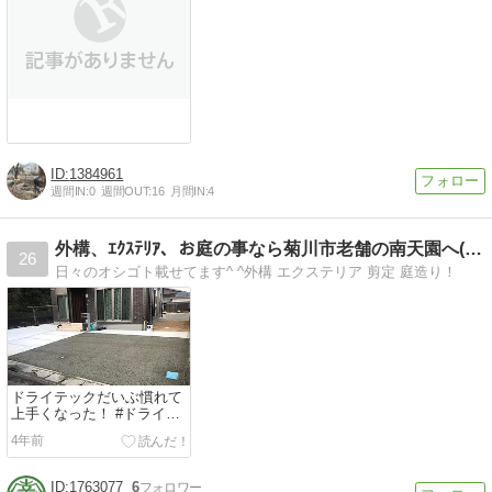
1384961
週間IN:
0
週間OUT:
16
月間IN:
4
外構、ｴｸｽﾃﾘｱ、お庭の事なら菊川市老舗の南天園へ(^^…
26
日々のオシゴト載せてます^ ^外構 エクステリア 剪定 庭造り！
ドライテックだいぶ慣れて
上手くなった！ #ドライテ
ック #透水コンクリート #
4年前
静岡県...
1763077
6