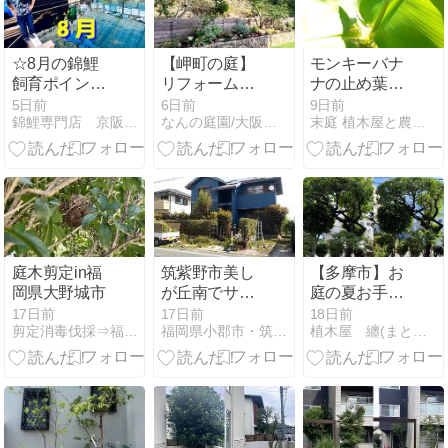
☆8月の錦鯉
【岬町の庭】
モンキーバナ
飼育ポイント
リフォームか
ナの止め葉か
☆
ら1年、追加
な
5日前
6日前
9日前
錦鯉専門店 京阪錦鯉センター
なんの庭園/大阪・和歌山のナチュラル庭デザインつくりてブログ
末庭 植木屋と農園の記録
工事のお打ち
合わせへ
庭木剪定in福
筑紫野市美し
【多摩市】お
岡県大野城市
が丘南でサザ
庭の夏お手入
ンカ、ヒイラ
れ！ウメ・モ
17日前
17日前
18日前
剪定消毒伐採⇒福岡グリーンハウス
福岡県小郡市・筑紫野市・久留米市の植木屋 浜田造園
植木屋 纏(まとい)造園の日記
ギモクセイの
クレン・ノウ
剪定をしまし
ゼンカズラの
た
剪定！