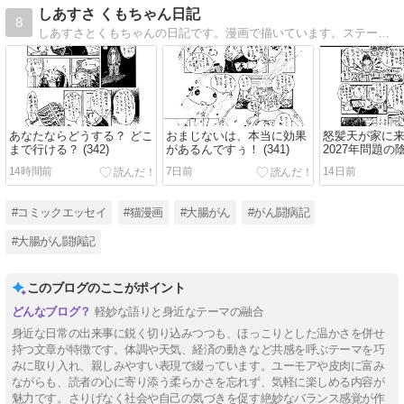
しあすさ くもちゃん日記
8
しあすさとくもちゃんの日記です。漫画で描いています。ステージ3の大腸がんでしたが、化学療法、放射線化学療法、本命手術、ストーマ閉鎖手術を経て、現在、5年寛解の日を迎えました。よろしかったらご覧ください。
あなたならどうする？ どこ
おまじないは、本当に効果
怒髪天が家に
まで行ける？ (342)
があるんですぅ！ (341)
2027年問題の陰謀
14時間前
7日前
14日前
#コミックエッセイ
#猫漫画
#大腸がん
#がん闘病記
#大腸がん闘病記
このブログのここがポイント
軽妙な語りと身近なテーマの融合
身近な日常の出来事に鋭く切り込みつつも、ほっこりとした温かさを併せ
持つ文章が特徴です。体調や天気、経済の動きなど共感を呼ぶテーマを巧
みに取り入れ、親しみやすい表現で綴っています。ユーモアや皮肉に富み
ながらも、読者の心に寄り添う柔らかさを忘れず、気軽に楽しめる内容が
魅力です。さりげなく社会や自己の気づきを促す絶妙なバランス感覚が作