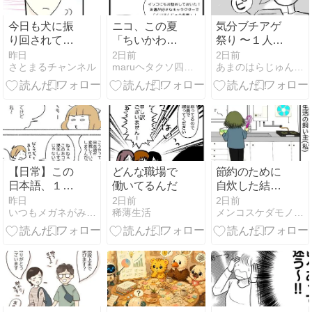
今日も犬に振
ニコ、この夏
気分ブチアゲ
り回されてま
「ちいかわ」
祭り 〜１人カ
す⑮公園を出
にハマる。
ラオケ②〜
昨日
2日前
2日前
さとまるチャンネル
maruヘタクソ四コマ日記
あまのはらじゅんのさまよえる日常
て、ふと振り
返ると…？
【日常】この
どんな職場で
節約のために
日本語、１０
働いてるんだ
自炊した結
年後の正
果、大成功す
昨日
2日前
2日前
いつもメガネがみつからない
稀薄生活
メンコスケダモノ (猫3匹とゲーマーのもふもふ生活漫画絵日…
解！？
ると大失敗し
ちゃう話