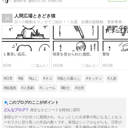
週間IN:
40
週間OUT:
220
月間IN:
140
人間広場ときどき猫
16
日々の騒動をマンガでご紹介！！介護、自費出版騒動、更新事務手数料問題。アート作家ねこ先生のコミックエッセイ。
１番良い反応。
現実を見せられた感想。
警告
6日前
13日前
20日前
#日常
#猫
#ねこ
#ネコ
#猫との暮らし
#キッチン
#人形
#猫漫画
#人形劇
#シュール
#騎士
#台所
このブログのここがポイント
身近なエピソードを軽快に描写
多様なテーマが次々に展開され、ちょっとした出来事や気になることをユ
ーモラスに切り取った作品の数々です。表現はシンプルながらも、日常の
こぼれ話や心に残る一コマを軽やかに紹介。電子書籍や展示情報も交え、