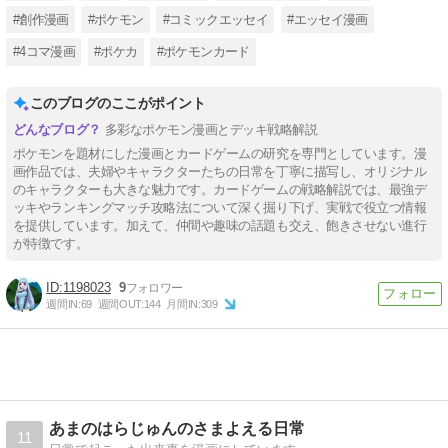
#創作漫画
#ポケモン
#コミックエッセイ
#エッセイ漫画
#4コマ漫画
#ポケカ
#ポケモンカード
このブログのここがポイント
多彩なポケモン漫画とデッキ戦略解説
ポケモンを題材にした漫画とカードゲームの研究を専門としています。漫
画作品では、夫婦やキャラクターたちの日常を丁寧に描写し、オリジナル
のキャラクターも大きな魅力です。カードゲームの戦略解説では、最強デ
ッキやランキングマッチ攻略法について深く掘り下げ、実戦で役立つ情報
を提供しています。加えて、仲間や趣味の話題も交え、飽きさせない進行
が特徴です。
1198023
9
週間IN:
69
週間OUT:
144
月間IN:
309
あまのはらじゅんのさまよえる日常
11