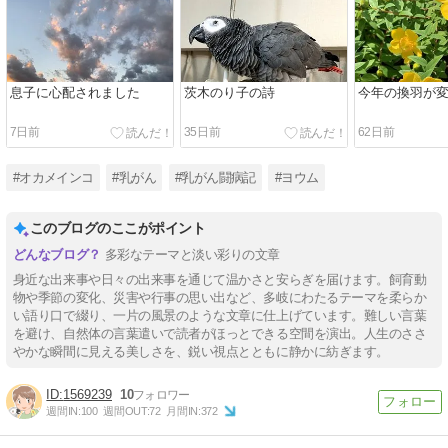
息子に心配されました
茨木のり子の詩
今年の換羽が
7日前
35日前
62日前
#オカメインコ
#乳がん
#乳がん闘病記
#ヨウム
このブログのここがポイント
多彩なテーマと淡い彩りの文章
身近な出来事や日々の出来事を通じて温かさと安らぎを届けます。飼育動
物や季節の変化、災害や行事の思い出など、多岐にわたるテーマを柔らか
い語り口で綴り、一片の風景のような文章に仕上げています。難しい言葉
を避け、自然体の言葉遣いで読者がほっとできる空間を演出。人生のささ
やかな瞬間に見える美しさを、鋭い視点とともに静かに紡ぎます。
1569239
10
週間IN:
100
週間OUT:
72
月間IN:
372