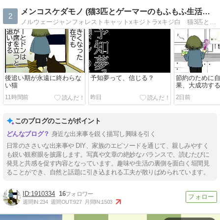
メンコスケダモノ (猫3匹とゲーマーのもふもふ生活漫画絵日…
2
ノルウェージャンフォレストキャットxキジトラxキジ白 猫3匹とゲーマーのもふもふ生活漫画絵日記「メンコスケダモノ」 3匹の愛猫との日常から、飼い主の思い出話まで。毎日更新中
後追い期が永遠に終わらな
予知夢って、信じる？
節約のために
い猫
果、大成功す
ちゃう話
11時間前
昨日
2日前
このブログのここがポイント
身近な出来事を鋭く描写し興味を引く
日常のささいな出来事や DIY、家族のエピソードを通じて、親しみやすく
も鋭い観察眼を披露します。写真や文章の絶妙なバランスで、読むたびに
発見と共感を促す内容となっています。趣味や生活の裏側を面白く垣間見
ることができ、自然と話題に引き込まれる工夫が散りばめられています。
1910334
16
週間IN:
234
週間OUT:
927
月間IN:
1503