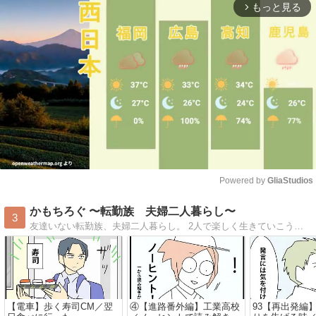
もっと見る
arrow_forward_ios
Powered by 
GliaStudios
Mute
かもちろぐ 〜転勤族 夫婦二人暮らし〜
3
友達いない転勤族、夫婦二人暮らし。 2人で楽しく生きていこうと決めました。 日常の事など。
【電車】歩く寿司CM／翌
④【進路番外編】工業高校
93【再出発編