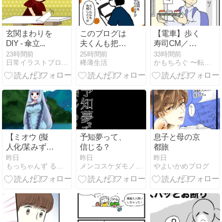
玄関まわりを
このブログは
【電車】歩く
DIY - 傘立...
夫くんも把握
寿司CM／翌
してます
日食べに行っ
23時間前
25時間前
33時間前
日常イラストブログ | 赤ずきんDIARY
稀薄生活
かもちろぐ 〜転勤族 夫婦二人暮らし〜
た
【ミオウ (擬
予知夢って、
息子と母の京
人化/某みずう
信じる？
都旅
お衣嚢怪物)】
昨日
昨日
昨日
もっちゃんず る〜む
メンコスケダモノ (猫3匹とゲーマーのもふもふ生活漫画絵日…
やよいかめブログ
(2026/08/06
[vol.27])