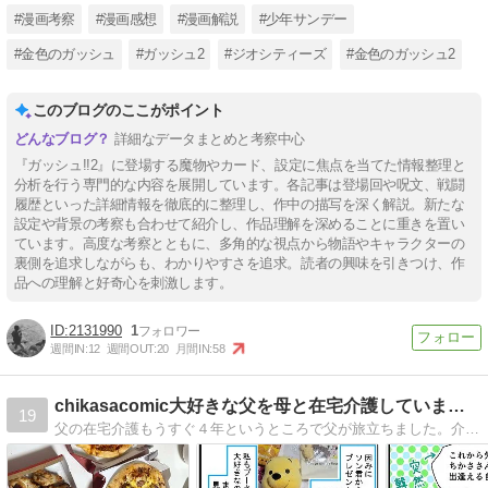
#漫画考察
#漫画感想
#漫画解説
#少年サンデー
#金色のガッシュ
#ガッシュ2
#ジオシティーズ
#金色のガッシュ2
このブログのここがポイント
詳細なデータまとめと考察中心
『ガッシュ!!2』に登場する魔物やカード、設定に焦点を当てた情報整理と
分析を行う専門的な内容を展開しています。各記事は登場回や呪文、戦闘
履歴といった詳細情報を徹底的に整理し、作中の描写を深く解説。新たな
設定や背景の考察も合わせて紹介し、作品理解を深めることに重きを置い
ています。高度な考察とともに、多角的な視点から物語やキャラクターの
裏側を追求しながらも、わかりやすさを追求。読者の興味を引きつけ、作
品への理解と好奇心を刺激します。
2131990
1
週間IN:
12
週間OUT:
20
月間IN:
58
chikasacomic大好きな父を母と在宅介護していました
19
父の在宅介護もうすぐ４年というところで父が旅立ちました。介護のこと婚活のこと等アラフォーの日常を綴ります。遊びに来てください(n*´ω`*n)