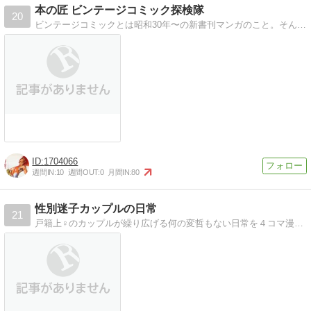
本の匠 ビンテージコミック探検隊
20
ビンテージコミックとは昭和30年〜の新書刊マンガのこと。そんな昭和のお宝マンガ、絶版マンガ、封印作品などを解説！今週は『刑事コロンボ』
1704066
週間IN:
10
週間OUT:
0
月間IN:
80
性別迷子カップルの日常
21
戸籍上♀のカップルが繰り広げる何の変哲もない日常を４コマ漫画にしてみました。セクマイ・同性愛・LGBT・４コマ・エッセイ・同棲・FTX