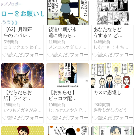
【62】月曜正
後追い期が永
あなたならど
午のアパレル
遠に終わらな
うする？ どこ
スパイ大作戦
い猫
まで行ける？
5時間前
11時間前
14時間前
コミックエッセイ365
メンコスケダモノ (猫3匹とゲーマーのもふもふ生活漫画絵日…
しあすさ くもちゃん日記
(342)
【だらだらお
【お知らせ】
カスの恩返し
話】ライオン
ピッコマ配
ズゲートと地
信！！不倫相
23時間前
18時間前
19時間前
浜野もがなのどうしてこうなった
いつもメガネがみつからない
じむのつぶやき Powered by ライブドアブログ
球の未来
手の財布にな
った夫《マン
ガ》