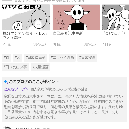
日常で起こった出来事を漫画にしています
気分ブチアゲ祭り 〜１人カ
自己紹介記事更新
化けて出た話
ラオケ②〜
2日前
3日前
5日前
#猫
#犬
#日常絵日記
#エッセイ漫画
#日常漫画
#日々の出来事
#夫婦漫画
このブログのここがポイント
個人的な体験とほのぼの記述が融合
多彩な日常の出来事をテーマに、ユーモアと人情味を絶妙に織り交ぜてい
るのが特徴です。都市の喧騒や家庭のささやかな瞬間、精神的な気づきや
思索を軽妙な語り口で綴り、読む者の共感と微笑みを誘います。変わりゆ
く日常風景の中に潜む小さな驚きや喜びを見つけ出すことに長けており、
心に染み入る温かさが魅力です。