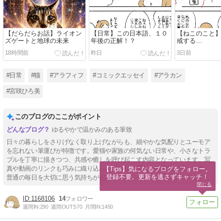
【だらだらお話】ライオン
【日常】この日本語、１０
【ねこのこと
ズゲートと地球の未来
年後の正解！？
戒する…
18時間前
昨日
3日前
#日常
#猫
#アラフィフ
#コミックエッセイ
#アラカン
#宮咲ひろ美
このブログのここがポイント
ゆるやかで温かみのある筆致
日々の暮らしをさりげなく取り上げながらも、細やかな気配りとユーモア
を忘れない筆運びが特徴です。愛猫や家族の何気ない日常や、小さなトラ
ブルを丁寧に描きつつ、共感や癒しを呼び起こす内容となっています。写
真や動画のリンクも巧みに織り込み、温もりに満ちた雰囲気が漂います。
【Tips】気になるブログをフォロー。

登録不要。更新を逃さずキャッチ！
普通の毎日を大切に思う気持ちが伝わる、優しくも心に響くブログです。
閉じる
1168106
14
週間IN:
290
週間OUT:
570
月間IN:
1450