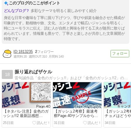
このブログのここがポイント
多彩なテーマを明るく親しみやすく紹介
身近な日常や趣味を丁寧に掘り下げつつ、学びや娯楽を融合させた構成が
印象的です。動植物や旅、文化、エンタメまで幅広いジャンルを明るく、
時にユーモラスに伝え、読む人が自然と興味を持てる工夫が随所に散りば
められています。情報量も豊かで、丁寧さと楽しさが共存した文章展開が
特徴です。
1813235
2
週間IN:
20
週間OUT:
310
月間IN:
140
振り返ればザケル
18
雷句誠作品「金色のガッシュ!!」および「金色のガッシュ!!2」のファンサイトです。考察や解説、感想などを記事にしています。 管理人は青春時代をガッシュと過ごし、2000年代初期のインターネットをこよなく愛している30代です。
【ネタバレ注意】金色のガ
【ガッシュ2考察】最速考
【ガッシュ2考
ッシュ!!2 最新話感想
察Page.40サンプルからわ
チョメはどう
【Page.40】
かること
に逃げてきた
25日前
31日前
34日前