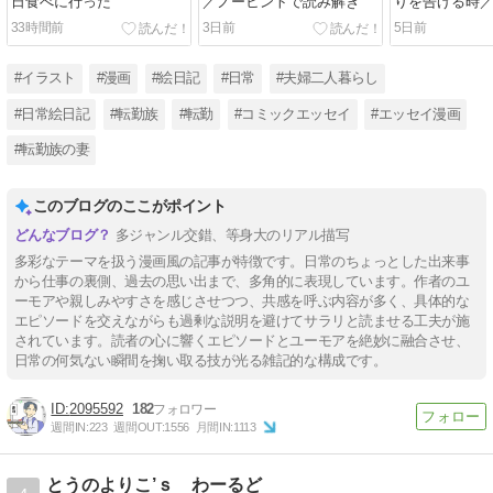
日食べに行った
／ノーヒントで読み解き
りを告げる時
なる時９
33時間前
3日前
5日前
#イラスト
#漫画
#絵日記
#日常
#夫婦二人暮らし
#日常絵日記
#転勤族
#転勤
#コミックエッセイ
#エッセイ漫画
#転勤族の妻
このブログのここがポイント
多ジャンル交錯、等身大のリアル描写
多彩なテーマを扱う漫画風の記事が特徴です。日常のちょっとした出来事
から仕事の裏側、過去の思い出まで、多角的に表現しています。作者のユ
ーモアや親しみやすさを感じさせつつ、共感を呼ぶ内容が多く、具体的な
エピソードを交えながらも過剰な説明を避けてサラリと読ませる工夫が施
されています。読者の心に響くエピソードとユーモアを絶妙に融合させ、
日常の何気ない瞬間を掬い取る技が光る雑記的な構成です。
2095592
182
週間IN:
223
週間OUT:
1556
月間IN:
1113
とうのよりこ’ｓ わーるど