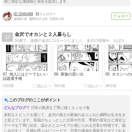
者に身近な価値観と発見を提供します。
2045499
11
週間IN:
56
週間OUT:
128
月間IN:
256
金沢でオカンと２人暮らし
13
50歳で、故郷の金沢にUターンしました。金沢の情報や、おばさん(私)とおばあさん(母)の共同生活の模様を描いています。
67. 他人にはどーでもいい
66. 家族の思い出
65. オカンへ
話題選手権
19日前
34日前
48日前
このブログのここがポイント
日常の風景を丁寧に描くエッセイ集
多彩なトピックを通じて、金沢の風土や家族のありふれた瞬間を生き生き
と捉えています。母親のちょっとした仕草や方言、季節の変化など身近な
テーマを丁寧に紡ぎ、温かさとユーモアが感じられる文章が特徴です。親
しみやすく、共感を呼ぶエピソードで、日常の価値を再発見させてくれる