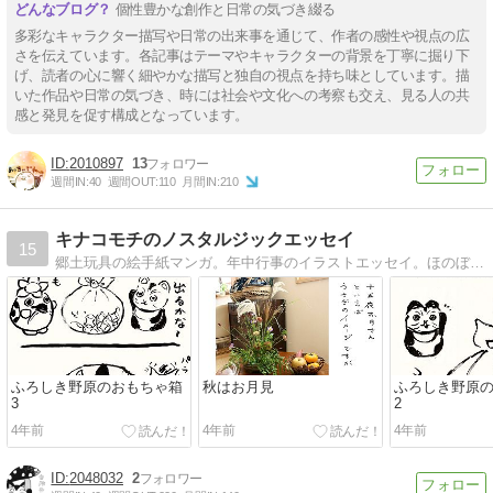
個性豊かな創作と日常の気づき綴る
多彩なキャラクター描写や日常の出来事を通じて、作者の感性や視点の広
さを伝えています。各記事はテーマやキャラクターの背景を丁寧に掘り下
げ、読者の心に響く細やかな描写と独自の視点を持ち味としています。描
いた作品や日常の気づき、時には社会や文化への考察も交え、見る人の共
感と発見を促す構成となっています。
2010897
13
週間IN:
40
週間OUT:
110
月間IN:
210
キナコモチのノスタルジックエッセイ
15
郷土玩具の絵手紙マンガ。年中行事のイラストエッセイ。ほのぼのコミックなど。。怪我のリハビリにのんびり描いてます。
ふろしき野原のおもちゃ箱
秋はお月見
ふろしき野原
3
2
4年前
4年前
4年前
2048032
2