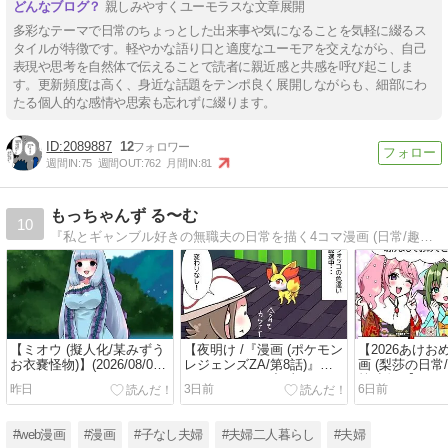
親しみやすくユーモラスな文章展開
多彩なテーマで日常のちょっとした出来事や気になることを気軽に綴るス
タイルが特徴です。軽やかな語り口と適度なユーモアを交えながら、自己
表現や思考を自然体で伝えることで読者に親近感と共感を呼び起こしま
す。更新頻度は高く、身近な話題をテンポ良く展開しながらも、細部にわ
たる個人的な感情や思索も忘れずに綴ります。
2089887
12
週間IN:
75
週間OUT:
762
月間IN:
81
もっちゃんず る〜む
10
『私とギャンブル好きの無職夫の日常を描く4コマ漫画 (日常/趣味)』『ポケポケのデッキレシピ紹介』
【ミオウ (擬人化/某みずう
【夜明け /『漫画 (ポケモン
【2026あけお
お衣嚢怪物)】(2026/08/06
レジェンズZA/第8話)』】
画 (梨莎の日常
[vol.27])
(2026/08/04 [26記事目])
第1話)』】(2026/
昨日
3日前
6日前
記事目])
#web漫画
#漫画
#子なし夫婦
#夫婦二人暮らし
#夫婦