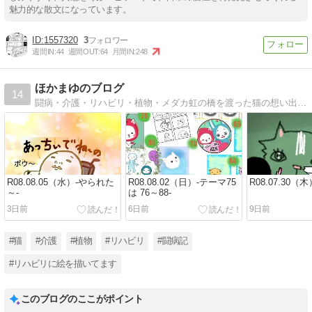
魅力的な散文になっています。
1557320
3
週間IN:
44
週間OUT:
64
月間IN:
248
ほかまゆのブログ
14
闘病・介護・リハビリ・植物・メダカ虹の橋を渡った猫の想い出難病→手術→歩行障害→自立×外は車いす座位を伸ばしたい事から絵描きはじめました
R08.08.05（水）-やられた
R08.08.02（日）-テーマ75
R08.07.30（木
～-
は 76～88-
3日前
6日前
9日前
#猫
#介護
#植物
#リハビリ
#闘病記
#リハビリに絵を描いてます
このブログのここがポイント