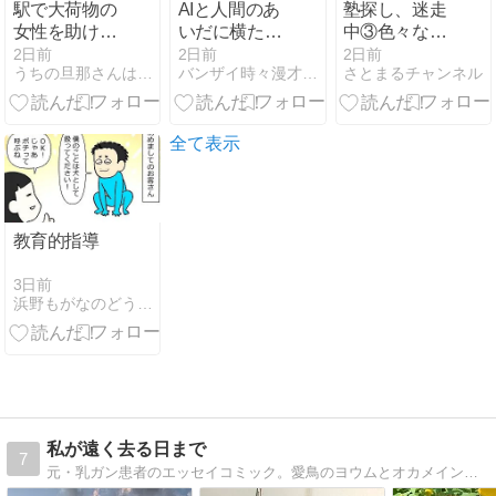
駅で大荷物の
AIと人間のあ
塾探し、迷走
女性を助けよ
いだに横たわ
中③色々な条
うとした旦那
る本質的な問
件で塾を探し
2日前
2日前
2日前
うちの旦那さんは面倒くさい
バンザイ時々漫才な日常
さとまるチャンネル
さんの自由行
題
てみるが…？
動
全て表示
教育的指導
3日前
浜野もがなのどうしてこうなった
私が遠く去る日まで
7
元・乳ガン患者のエッセイコミック。愛鳥のヨウムとオカメインコが支えてくれた闘病の日々。