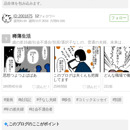
品全体を包み込みます。
2001875
12
週間IN:
84
週間OUT:
3558
月間IN:
396
稀薄生活
9
歳の差16歳/社会不適合/別居/選択子なしの、普通の夫婦。未来はどっちだ。
思想つよつよばばあ
このブログは夫くんも把握
どんな職場で
してます
1時間40分前
25時間前
2日前
#漫画
#絵日記
#子なし夫婦
#移住
#コミックエッセイ
#別居
#年の差夫婦
#社会不適合者
このブログのここがポイント