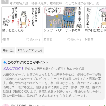
4
母の在宅介護、特養入退所、療養病棟、そして永遠のお別れ。認知症の母と過ごした思い出や日々のできごとを、コミックエッセイで綴っています。ふなっしー、目黒蓮ファン。
痛いと思ったら
シュガーバターサンドの木
雨の日は杖と
6日前
27日前
34日前
#絵日記
#コミックエッセイ
このブログのここがポイント
身近な出来事を鮮やかに描写するエッセイ風
お茶やスイーツ、日常のちょっとした出来事を中心に、多彩なテーマが散
りばめられたエッセイブログです。キーワードは親しみやすさと洒落た工
夫。癒しや気づきのエピソードを丁寧に綴りながらも、所々にセンス良い
表現とユーモアを交え、飽きさせずに展開します。家事、買い物、趣味の
話題まで幅広く取り上げ、共感と新鮮さを誘います。毎日の暮らしを少し
彩る一篇一篇に、思わず引き込まれるやすらぎを感じさせます。
1739895
10