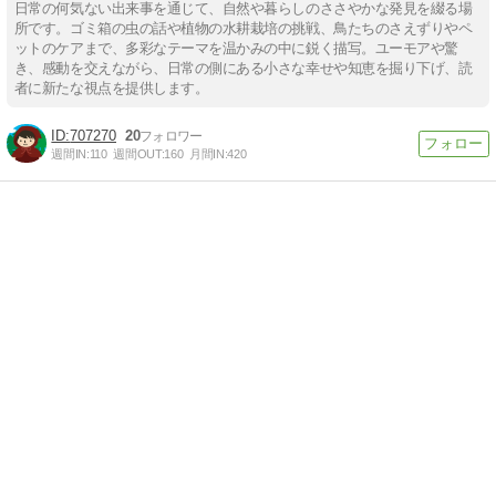
日常の何気ない出来事を通じて、自然や暮らしのささやかな発見を綴る場
所です。ゴミ箱の虫の話や植物の水耕栽培の挑戦、鳥たちのさえずりやペ
ットのケアまで、多彩なテーマを温かみの中に鋭く描写。ユーモアや驚
き、感動を交えながら、日常の側にある小さな幸せや知恵を掘り下げ、読
者に新たな視点を提供します。
707270
20
週間IN:
110
週間OUT:
160
月間IN:
420