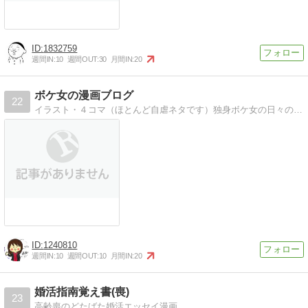
1832759
週間IN:
10
週間OUT:
30
月間IN:
20
ボケ女の漫画ブログ
22
イラスト・４コマ（ほとんど自虐ネタです）独身ボケ女の日々の日常（イラスト、４コマ）、ハワイ体験記など書いてます。
1240810
週間IN:
10
週間OUT:
10
月間IN:
20
婚活指南覚え書(喪)
23
高齢喪のどたばた婚活エッセイ漫画