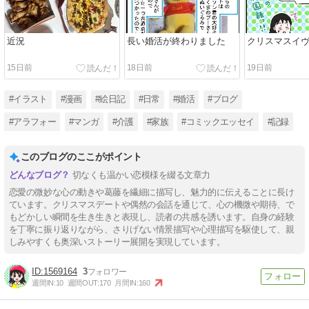
近況
長い婚活が終わりました
クリスマスイ
15日前
18日前
19日前
#イラスト
#漫画
#絵日記
#日常
#婚活
#ブログ
#アラフォー
#マンガ
#介護
#家族
#コミックエッセイ
#記録
このブログのここがポイント
切なくも温かい恋模様を綴る文章力
恋愛の微妙な心の動きや葛藤を繊細に描写し、魅力的に伝えることに長け
ています。クリスマスデートや偶然の会話を通じて、心の機微や期待、で
もどかしい瞬間を生き生きと表現し、読者の共感を誘います。自身の経験
を丁寧に振り返りながら、さりげない情景描写や心理描写を駆使して、親
しみやすくも奥深いストーリー展開を実現しています。
1569164
3
週間IN:
10
週間OUT:
170
月間IN:
160