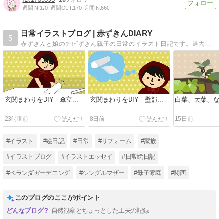
週間IN:
170
週間OUT:
170
月間IN:
660
日常イラストブログ | 赤ずきんDIARY
5
赤ずきんと娘のチビずきん親子の日常のイラスト日記です。過去記事に父の介護関連のことや、以前暮らしてた家での地域猫との関わり、妊娠中に虫垂炎（盲腸）になった話やベランダの植物の話など。
玄関まわりをDIY - 傘立...
玄関まわりをDIY - 壁部...
白菜、大葉、
23時間前
8日前
15日前
#イラスト
#絵日記
#日常
#リフォーム
#家族
#イラストブログ
#イラストエッセイ
#日常絵日記
#ベランダガーデニング
#シングルマザー
#母子家庭
#関西
このブログのここがポイント
自然観察とちょっとした工夫の記録