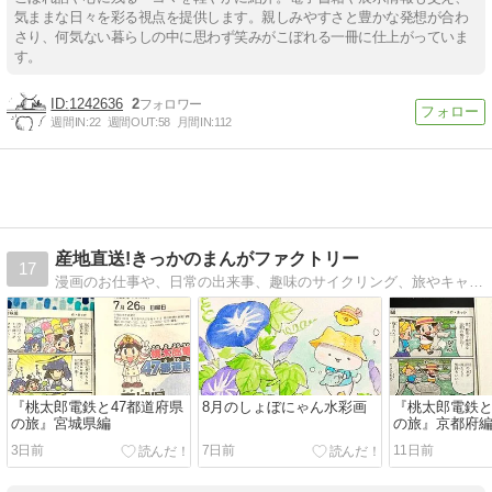
気ままな日々を彩る視点を提供します。親しみやすさと豊かな発想が合わ
さり、何気ない暮らしの中に思わず笑みがこぼれる一冊に仕上がっていま
す。
1242636
2
週間IN:
22
週間OUT:
58
月間IN:
112
産地直送!きっかのまんがファクトリー
17
漫画のお仕事や、日常の出来事、趣味のサイクリング、旅やキャンプの楽しさを漫画にしています。
『桃太郎電鉄と47都道府県
8月のしょぼにゃん水彩画
『桃太郎電鉄と
の旅』宮城県編
の旅』京都府編
3日前
7日前
11日前