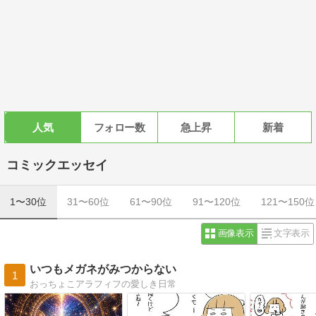
人気
フォロー数
急上昇
新着
コミックエッセイ
1〜30位
31〜60位
61〜90位
91〜120位
121〜150位
画像表示
文字表示
いつもメガネがみつからない
1
おっちょこアラフィフの愛しき日常