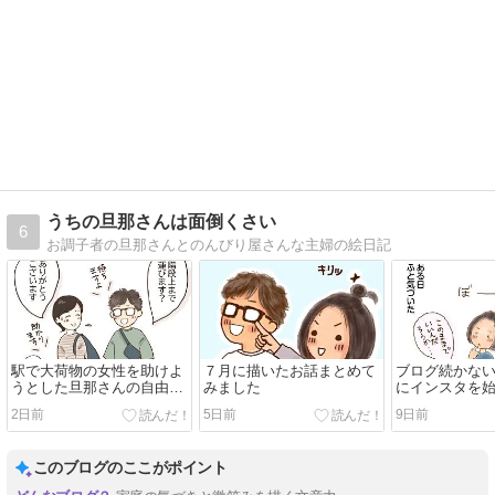
うちの旦那さんは面倒くさい
6
お調子者の旦那さんとのんびり屋さんな主婦の絵日記
駅で大荷物の女性を助けよ
７月に描いたお話まとめて
ブログ続かな
うとした旦那さんの自由行
みました
にインスタを
動
2日前
5日前
9日前
このブログのここがポイント