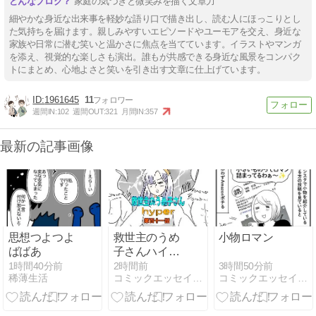
家庭の気づきと微笑みを描く文章力
細やかな身近な出来事を軽妙な語り口で描き出し、読む人にほっこりとし
た気持ちを届けます。親しみやすいエピソードやユーモアを交え、身近な
家族や日常に潜む笑いと温かさに焦点を当てています。イラストやマンガ
を添え、視覚的な楽しさも演出。誰もが共感できる身近な風景をコンパク
トにまとめ、心地よさと笑いを引き出す文章に仕上げています。
1961645
11
週間IN:
102
週間OUT:
321
月間IN:
357
最新の記事画像
思想つよつよ
救世主のうめ
小物ロマン
ばばあ
子さんハイパ
ー 第百十一話
3時間50分前
1時間40分前
2時間前
コミックエッセイ365
稀薄生活
コミックエッセイ365