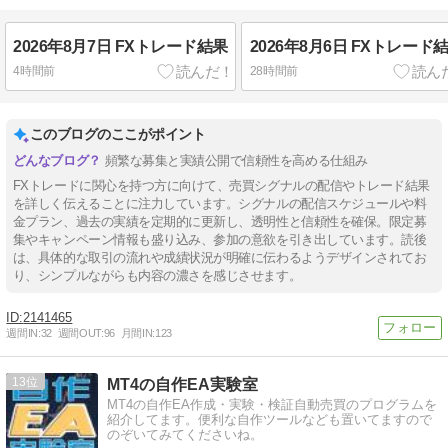
2026年8月7日 FXトレード結果
2026年8月6日 FXトレード
4時間前
28時間前
このブログのここがポイント
頻繁な募集と実績公開で信頼性を高める仕組み
FXトレードに関心を持つ方に向けて、売買シグナルの配信やトレード結果
を詳しく伝えることに注力しています。シグナルの配信スケジュールや料
金プラン、過去の実績を定期的に更新し、透明性と信頼性を確保。限定募
集やキャンペーン情報も盛り込み、参加の意欲を引き出しています。読後
は、具体的な取引の流れや成績状況が明確に伝わるようデザインされてお
り、シンプルながらも内容の濃さを感じさせます。
2141465
週間IN:
32
週間OUT:
96
月間IN:
123
13
MT4の自作EA実験室
MT4の自作EA作成・実験・検証自動売買のプログラムを
紹介してます。便利な自作ツールなども置いてますので
のぞいてみてくださいね。