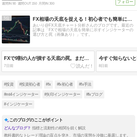
週間IN:
90
週間OUT:
150
月間IN:
300
5
FX相場の天底を捉える！初心者でも簡単に利益を狙える
あいり@FX天底チャート分析さんのブログです。最近の
記事は「FXで相場の天底を簡単に示すインジケーターの
選び方と罠（画像あり）」です。
FXで9割の人が損する天底の罠。まだそのインジケーターを信じますか？
7日前
8日前
#投資
#投資初心者
#fx
#fx初心者
#fx手法
#mt4インジケーター
#矢印インジケーター
#fxブログ
#インジケーター
このブログのここがポイント
指標と流動性の相関を鋭く解説
教科書的なトレード理論の盲点を突き、市場の実態を冷徹に暴露します。