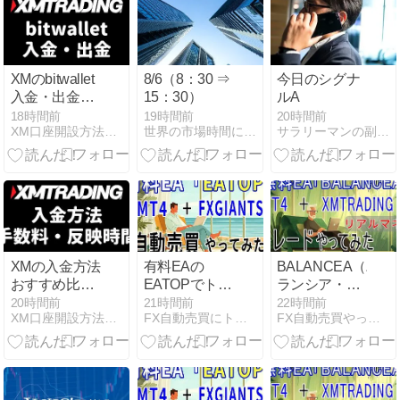
XMのbitwallet
8/6（8：30 ⇒
今日のシグナ
入金・出金
15：30）
ルA
【2026年最
18時間前
19時間前
20時間前
XM口座開設方法・キャッシュバック・ボーナスキャンペーン
世界の市場時間にあわせたFX投資術
サラリーマンの副業に最適なＦＸ投資
新】アカウン
ト作成から使
い方・手数料
まで
XMの入金方法
有料EAの
BALANCEA（バ
おすすめ比較
EATOPでトレ
ランシア・リ
【2026年最
ードやってみ
アルマネー）
20時間前
21時間前
22時間前
XM口座開設方法・キャッシュバック・ボーナスキャンペーン
FX自動売買にトライ | 自動売買EAを使って資産構築
FX自動売買やってみた | FX自動売買にトライしています
新】手数料・
た：第281日
投資：56日目
反映時間と全
8種の手順を
画面付きで解
説