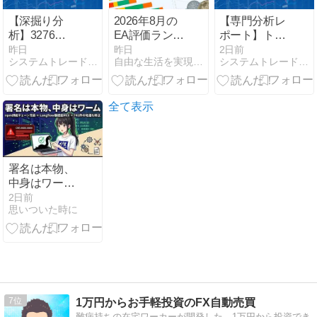
【深掘り分
2026年8月の
【専門分析レ
析】3276
EA評価ランキ
ポート】トー
JPMC：なぜ
ング（ダイジ
シン
昨日
昨日
2日前
システムトレードとAI副業の記録
自由な生活を実現するためのＦＸ&投資
システムトレードとAI副業の記録
今、日本の不
ェスト版）
HD（9444）
動産管理セク
の会社更生手
ターが「構造
続と再建可能
的テーマ株」
性：事業価値
全て表示
なのか？メガ
の維持と投資
トレンドから
機会を読み解
読み解く投資
く視点
戦略
署名は本物、
中身はワーム
——信頼の土
2日前
思いついた時に
台を逆手に取
られた一週間
7
1万円からお手軽投資のFX自動売買
難病持ちの在宅ワーカーが開発した、1万円から投資でき