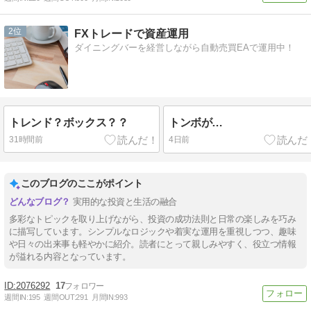
2
FXトレードで資産運用
ダイニングバーを経営しながら自動売買EAで運用中！
トレンド？ボックス？？
トンボが…
31時間前
4日前
このブログのここがポイント
実用的な投資と生活の融合
多彩なトピックを取り上げながら、投資の成功法則と日常の楽しみを巧み
に描写しています。シンプルなロジックや着実な運用を重視しつつ、趣味
や日々の出来事も軽やかに紹介。読者にとって親しみやすく、役立つ情報
が溢れる内容となっています。
2076292
17
週間IN:
195
週間OUT:
291
月間IN:
993