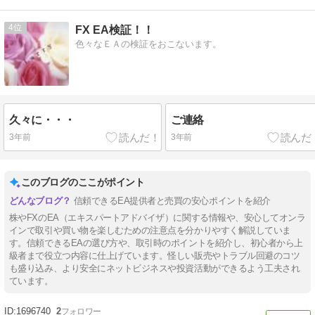
4
FX EA検証！！
色々なＥＡの検証をおこないます。
久々に・・・
ご連絡
3年前
3年前
このブログのここがポイント
信頼できるEA提供者と売買の安心ポイントを紹介
株やFXのEA（エキスパートアドバイザ）に関する情報や、安心してオンラ
インで取引や買い物を楽しむための注意点を分かりやすく解説していま
す。信頼できるEAの選び方や、取引時のポイントを紹介し、初心者から上
級者まで役立つ内容に仕上げています。怪しい販売やトラブル回避のコツ
も盛り込み、より安全にネットビジネスや投資活動ができるよう工夫され
ています。
1696740
2