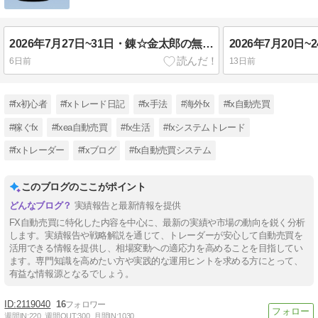
2026年7月27日~31日・錬☆金太郎の無料配布EA実績報告・FX自動売買
6日前
13日前
#fx初心者
#fxトレード日記
#fx手法
#海外fx
#fx自動売買
#稼ぐfx
#fxea自動売買
#fx生活
#fxシステムトレード
#fxトレーダー
#fxブログ
#fx自動売買システム
このブログのここがポイント
実績報告と最新情報を提供
FX自動売買に特化した内容を中心に、最新の実績や市場の動向を鋭く分析
します。実績報告や戦略解説を通じて、トレーダーが安心して自動売買を
活用できる情報を提供し、相場変動への適応力を高めることを目指してい
ます。専門知識を高めたい方や実践的な運用ヒントを求める方にとって、
有益な情報源となるでしょう。
2119040
16
週間IN:
220
週間OUT:
300
月間IN:
1030