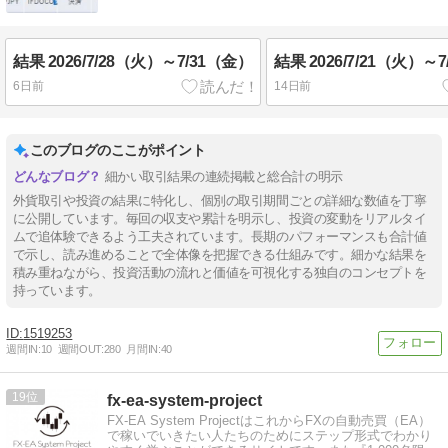
結果 2026/7/28（火）～7/31（金）
結果 2026/7/21（火）～
6日前
14日前
このブログのここがポイント
細かい取引結果の連続掲載と総合計の明示
外貨取引や投資の結果に特化し、個別の取引期間ごとの詳細な数値を丁寧
に公開しています。毎回の収支や累計を明示し、投資の変動をリアルタイ
ムで追体験できるよう工夫されています。長期のパフォーマンスも合計値
で示し、読み進めることで全体像を把握できる仕組みです。細かな結果を
積み重ねながら、投資活動の流れと価値を可視化する独自のコンセプトを
持っています。
1519253
週間IN:
10
週間OUT:
280
月間IN:
40
19
fx-ea-system-project
FX-EA System ProjectはこれからFXの自動売買（EA）
で稼いでいきたい人たちのためにステップ形式でわかり