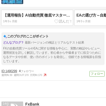
【運用報告】AI自動売買 徹底マスター講座｜FX用EAフォワードテスト経過レポート
1年3ヶ月前
1年3ヶ月前
このブログのここがポイント
最新バージョンの検証とリアルなテスト結果
FXの自動売買ツールやEAに関する情報を中心に、実際の検証やレビュー、
運用状況を詳しく解説しています。初心者から中級者までに役立つために
なるデータや分析、使い方のポイントを発信し、信頼できる情報源を目指
しています。
1490299
4
週間IN:
30
週間OUT:
170
月間IN:
170
14
FxBank