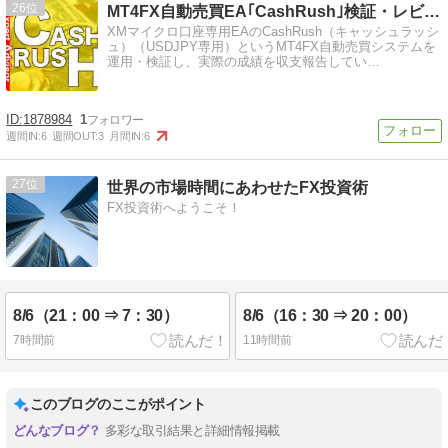
26
MT4FX自動売買EA｢CashRush｣検証・レビュー・…
XMマイクロ口座専用EAのCashRush（キャッシュラッシ
ュ）（USDJPY専用）というMT4FX自動売買システムを
運用・検証し、実際の成績を収支報告してい…
1878984
1
週間IN:
6
週間OUT:
3
月間IN:
6
27
世界の市場時間にあわせたFX投資術
FX投資術へようこそ！
8/6（21：00 ⇒ 7：30）
8/6（16：30 ⇒ 20：00）
7時間前
11時間前
このブログのここがポイント
多彩な取引結果と詳細情報掲載