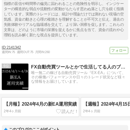
指標の盲信や時間帯の偏見に囚われることの危険性を明示し、インジケー
ターの構造的な弱点や流動性の変動がもたらす思わぬ落とし穴を鋭く指摘
しています。実際のトレードには、統計や理論だけでは測れない現場の空
気感、資金の動きと心理の複雑さを理解することが不可欠と伝え、過去の
失敗体験やリアルな臨場感を交えて、より深い洞察を促します。これらの
文章は、どのように市場の深層を捉えるかに焦点を当て、資金の流れや心
理戦を読み解く新たな視点を提供しています。
2141342
週間IN:
75
週間OUT:
75
月間IN:
260
6
FX自動売買ツールとかで生活してる人のブログ
唯一無二の稼げる自動売買ツール『EX-EA』について、
その稼働パフォーマンスや日々のトレード状況など様々
な情報をお届けしています。
【月報】2024年4月の新EA運用実績
2年4ヶ月前
2年4ヶ月前
このブログのここがポイント