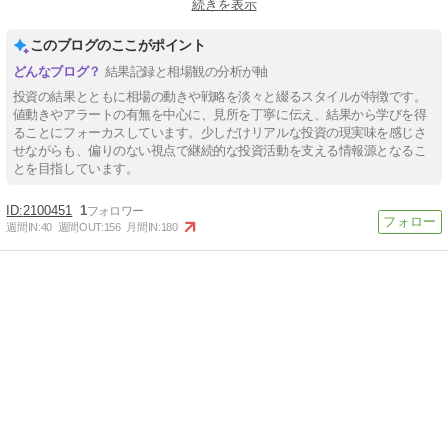
続きを表示
#バイナリーオプションブログ
#バイナリーオプション初心者
このブログのここがポイント
結果記録と相場観の分析が軸
投資の結果とともに相場の動きや戦略を淡々と綴るスタイルが特徴です。
値動きやアラートの有無を中心に、見所を丁寧に伝え、結果から学びを得
ることにフォーカスしています。少しだけリアルな投資の現実味を感じさ
せながらも、偏りのない視点で継続的な投資活動を支える情報源となるこ
とを目指しています。
2100451
1
週間IN:
40
週間OUT:
156
月間IN:
180