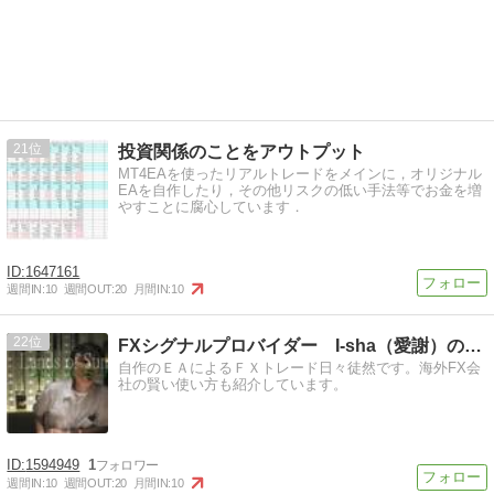
21
投資関係のことをアウトプット
MT4EAを使ったリアルトレードをメインに，オリジナル
EAを自作したり，その他リスクの低い手法等でお金を増
やすことに腐心しています．
1647161
週間IN:
10
週間OUT:
20
月間IN:
10
22
FXシグナルプロバイダー I-sha（愛謝）のブログ
自作のＥＡによるＦＸトレード日々徒然です。海外FX会
社の賢い使い方も紹介しています。
1594949
1
週間IN:
10
週間OUT:
20
月間IN:
10