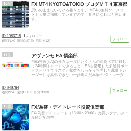
10
FX MT4 KYOTO&TOKIO ブログＭＴ４東京都
思いのままにいろいろ書きます。 MT4の無料ソースコー
ドも大量に掲載していますので、参考になればと思いま
す。
1983719
1
週間IN:
40
週間OUT:
20
月間IN:
120
11
アヴァンセ EA 倶楽部
自動売買(EA)の強みは一度にたくさんの通貨ペアに対し
て24時間トレードできること！EAを活用した多通貨ポー
トフォリオでリスクと収益をしっかり管理した裁量トレ
ーダーには真似できない一歩進んだ本物のFXトレーダー
を目指しましょう♪
949764
週間IN:
40
週間OUT:
0
月間IN:
100
12
FX/為替・デイトレード投資倶楽部
FX/為替デイトレード（16:00〜23:00）売買シグナルメー
ル限定配信中！