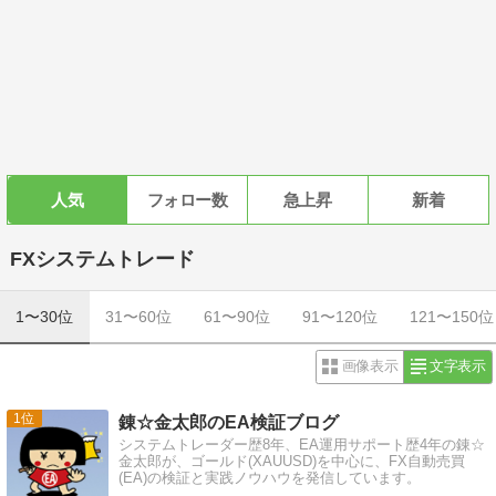
人気
フォロー数
急上昇
新着
FXシステムトレード
1〜30位
31〜60位
61〜90位
91〜120位
121〜150位
画像表示
文字表示
1
錬☆金太郎のEA検証ブログ
システムトレーダー歴8年、EA運用サポート歴4年の錬☆
金太郎が、ゴールド(XAUUSD)を中心に、FX自動売買
(EA)の検証と実践ノウハウを発信しています。