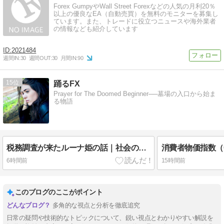
Forex GumpyやWall Street Forexなどの人気の月利20％
以上の優良なEA（自動売買）を無料のモニターを募集し
ています。また、トレードに役立つニュースや海外業者
の情報なども紹介しています
2021484
週間IN:
30
週間OUT:
30
月間IN:
90
15
踊るFX
Prayer for The Doomed Beginner──墓場の入口から始ま
る物語
税務調査が来たルーナ姫の話｜社会のしくみ｜姫森ルーナ
6時間前
15時間前
このブログのここがポイント
多角的な視点と分析を徹底追究
日常の疑問や技術的なトピックについて、鋭い視点とわかりやすい解説を