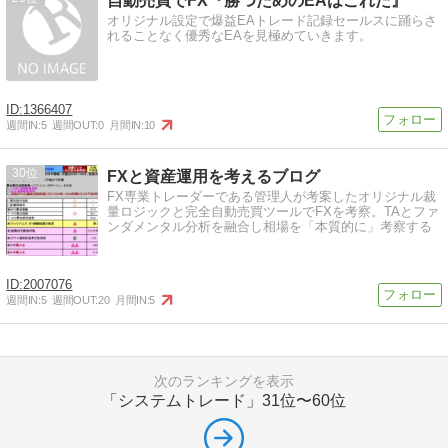
自動売買でFX『勝つためのEAはこれだ』
オリジナル設定で爆益EAトレード記録セールスに踊らさ
れることなく優秀なEAを見極めていきます。
1366407
週間IN:
5
週間OUT:
0
月間IN:
10
30
FXと資産運用を考えるブログ
FX専業トレーダーである管理人が考案したオリジナル裁
量ロジックと完全自動売買ツールでFXを考察。TAとファ
ンダメンタル分析を融合し相場を「本質的に」考察する
2007076
週間IN:
5
週間OUT:
20
月間IN:
5
次のランキングを表示
「システムトレード」
31位〜60位