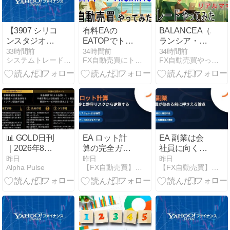
【3907 シリコ
有料EAの
BALANCEA（バ
ンスタジオ】
EATOPでトレ
ランシア・リ
生成AI時代の
ードやってみ
アルマネー）
33時間前
34時間前
34時間前
システムトレードとAI副業の記録
FX自動売買にトライ | 自動売買EAを使って資産構築
FX自動売買やってみた | FX自動売買にトライしています
真の価値を見
た：第280日
投資：55日目
極めろ：急騰
後の投資判断
指針
📊 GOLD日刊
EA ロット計
EA 副業は会
｜2026年8月7
算の完全ガイ
社員に向くの
日（金）
ド｜証拠金と
か｜自動売買
昨日
昨日
昨日
Alpha Pulse
【FX自動売買】総合ポータル｜Forex Guide
【FX自動売買】総合ポータル｜Forex Guide
許容リスクか
の始め方・リ
ら求める式と
スク・確定申
実例
告を解説