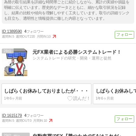
為替の取引結果を詳細な時間帯ごとに紹介しながら、累計の実績や損益を
明確に伝えています。歴史的なデータとともに、細かな取引状況を記録
し、結果の比較や傾向を理解しやすく工夫しています。取引の詳細リンク
も目立ち、透明性と情報提供に徹した内容となっています。
1389590
4
週間IN:
5
週間OUT:
220
月間IN:
10
28
元FX業者による必勝システムトレード！
システムトレードの研究・開発・運用と徒然
しばらくお休みしておりましたが・・・
しばらくお休みし
1年6ヶ月前
1年6ヶ月前
1615179
4
週間IN:
5
週間OUT:
0
月間IN:
10
29