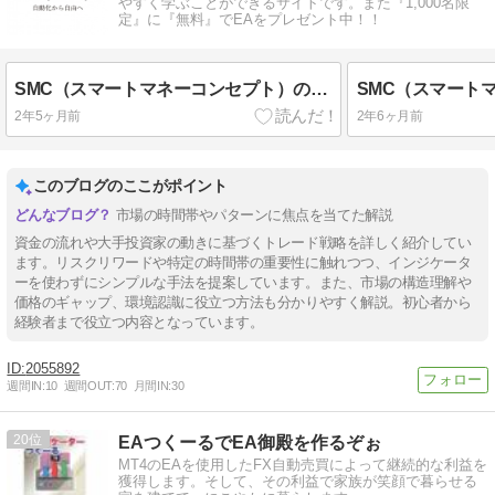
やすく学ぶことができるサイトです。また『1,000名限
定』に『無料』でEAをプレゼント中！！
SMC（スマートマネーコンセプト）の鉄板トレード手法「Unicorn Model」について徹底解説してみた
2年5ヶ月前
2年6ヶ月前
このブログのここがポイント
市場の時間帯やパターンに焦点を当てた解説
資金の流れや大手投資家の動きに基づくトレード戦略を詳しく紹介してい
ます。リスクリワードや特定の時間帯の重要性に触れつつ、インジケータ
ーを使わずにシンプルな手法を提案しています。また、市場の構造理解や
価格のギャップ、環境認識に役立つ方法も分かりやすく解説。初心者から
経験者まで役立つ内容となっています。
2055892
週間IN:
10
週間OUT:
70
月間IN:
30
20
EAつくーるでEA御殿を作るぞぉ
MT4のEAを使用したFX自動売買によって継続的な利益を
獲得します。そして、その利益で家族が笑顔で暮らせる