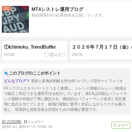
3
MT4シストレ運用ブログ
独自開発EAの結果推移を記録しています。
①Ichimoku_TrendBuffer
18日前
19日前
このブログのここがポイント
実績と多角的戦略を併せ持つバランス型ポートフォリオ
FXシステムエキスパートとうまく連携し、トレンド相場からレンジ相場ま
で幅広く対応できる運用手法を紹介しています。各EAは詳細なパフォーマ
ンス指標や特徴が丁寧に解説され、継続的なパフォーマンス追求と安定運
用に焦点を当てています。相場の変動に素早く対応しながらリスクを最小
化し、長期的な資産形成を目指すための情報が豊富です。
2133285
11
週間IN:
144
週間OUT:
75
月間IN:
705