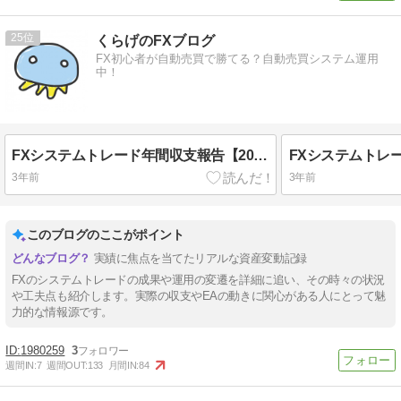
25
くらげのFXブログ
FX初心者が自動売買で勝てる？自動売買システム運用
中！
FXシステムトレード年間収支報告【2022年】
3年前
3年前
このブログのここがポイント
実績に焦点を当てたリアルな資産変動記録
FXのシステムトレードの成果や運用の変遷を詳細に追い、その時々の状況
や工夫点も紹介します。実際の収支やEAの動きに関心がある人にとって魅
力的な情報源です。
1980259
3
週間IN:
7
週間OUT:
133
月間IN:
84