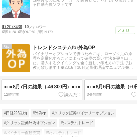
る自動売買ソフトです
2073436
10
週間IN:
50
週間OUT:
50
月間IN:
170
8
トレンドシステムfor外為OP
バイナリーオプションで勝つためには、ローソク足の原
理を定量化することによって確率の高い方法を導き出し
た。購入するタイミングを全く新しい考え方の手法でお
教え致します！※2016年10月定量化理論マニュアル発売
決定！
●○●8月7日の結果（-46,800円）●○●
●○●8月6日の結果（+0
12時間前
34時間前
#日経225先物
#外為op
#クリック証券バイナリーオプション
#クリック証券外為オプション
#システムトレード
#バイナリー自動売買
#fxシステムトレード