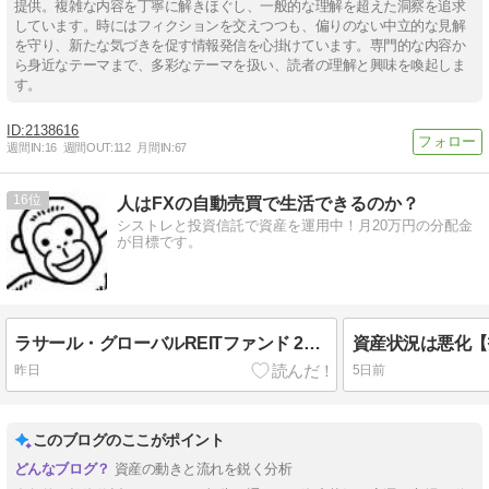
提供。複雑な内容を丁寧に解きほぐし、一般的な理解を超えた洞察を追求
しています。時にはフィクションを交えつつも、偏りのない中立的な見解
を守り、新たな気づきを促す情報発信を心掛けています。専門的な内容か
ら身近なテーマまで、多彩なテーマを扱い、読者の理解と興味を喚起しま
す。
2138616
週間IN:
16
週間OUT:
112
月間IN:
67
16
人はFXの自動売買で生活できるのか？
シストレと投資信託で資産を運用中！月20万円の分配金
が目標です。
ラサール・グローバルREITファンド 269期(8月)の分配金
資産状況は悪化【
昨日
5日前
このブログのここがポイント
資産の動きと流れを鋭く分析