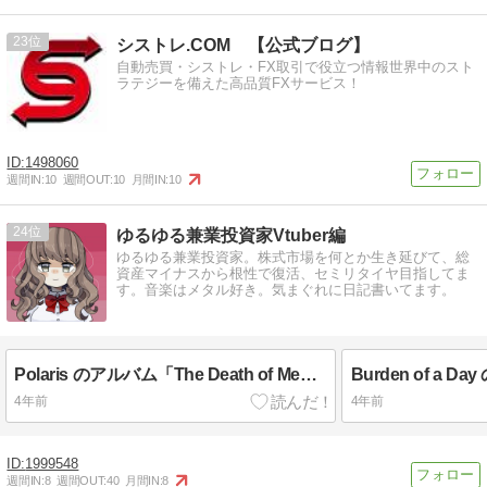
23
シストレ.COM 【公式ブログ】
自動売買・シストレ・FX取引で役立つ情報世界中のスト
ラテジーを備えた高品質FXサービス！
1498060
週間IN:
10
週間OUT:
10
月間IN:
10
24
ゆるゆる兼業投資家Vtuber編
ゆるゆる兼業投資家。株式市場を何とか生き延びて、総
資産マイナスから根性で復活、セミリタイヤ目指してま
す。音楽はメタル好き。気まぐれに日記書いてます。
Polaris のアルバム「The Death of Me」を最近よく聴いてます
4年前
4年前
1999548
週間IN:
8
週間OUT:
40
月間IN:
8