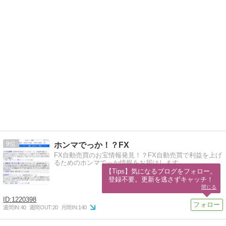
9
ホンマでっか！？FX
FX自動売買のお宝情報発見！？FX自動売買で利益を上げ
るためのホンマでっか情報をお届けします
【Tips】気になるブログをフォロー。

登録不要。更新を逃さずキャッチ！
閉じる
1220398
週間IN:
40
週間OUT:
20
月間IN:
140