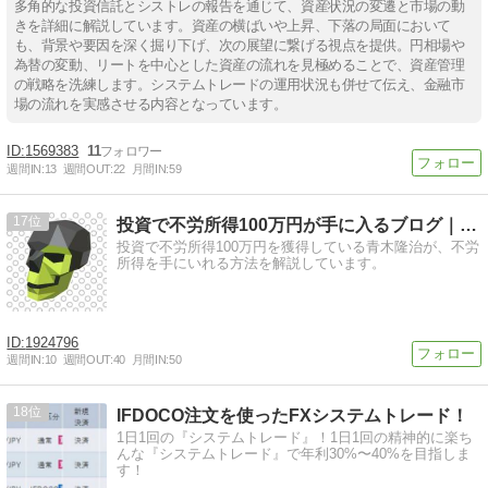
多角的な投資信託とシストレの報告を通じて、資産状況の変遷と市場の動
きを詳細に解説しています。資産の横ばいや上昇、下落の局面において
も、背景や要因を深く掘り下げ、次の展望に繋げる視点を提供。円相場や
為替の変動、リートを中心とした資産の流れを見極めることで、資産管理
の戦略を洗練します。システムトレードの運用状況も併せて伝え、金融市
場の流れを実感させる内容となっています。
1569383
11
週間IN:
13
週間OUT:
22
月間IN:
59
17
投資で不労所得100万円が手に入るブログ｜IBカレッジ
投資で不労所得100万円を獲得している青木隆治が、不労
所得を手にいれる方法を解説しています。
1924796
週間IN:
10
週間OUT:
40
月間IN:
50
18
IFDOCO注文を使ったFXシステムトレード！
1日1回の『システムトレード』！1日1回の精神的に楽ち
んな『システムトレード』で年利30%〜40%を目指しま
す！