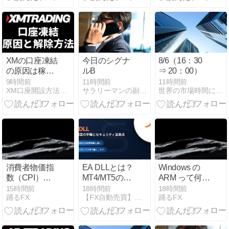
XMの口座凍結
今日のシグナ
8/6（16：30
の原因は稼ぎ
ルB
⇒ 20：00）
すぎ？休眠と
9時間前
11時間前
11時間前
XM口座開設方法・キャッシュバック・ボーナスキャンペーン
サラリーマンの副業に最適なＦＸ投資
世界の市場時間にあわせたFX投資術
の違い・維持
手数料・解除
方法を完全ガ
イド【2026年
最新】
消費者物価指
EA DLLとは？
Windows の
数（CPI）と
MT4/MT5の許
ARM って何な
は何か──どこ
可設定手順と
のか
15時間前
18時間前
18時間前
踊るFX
【FX自動売買】総合ポータル｜Forex Guide
踊るFX
が、いつ、ど
セキュリティ
のように計算
注意点を解説
しているのか
｜日本のCPI