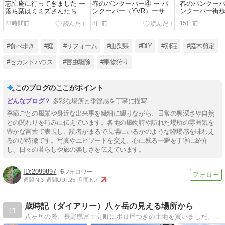
忘忙庵に行ってきました ー
春のバンクーバー④ ー バ
春のバンクーバ
落ち葉はミミズさんたちが
ンクーバー（YVR）ーサン
ンクーバー街
土にしてくれる ー
フランシスコ（SFO）
シフィック・
23時間前
8日前
15日前
NH7395 ー羽田（HND）
のブランチ・ビ
NH7 ANAビジネスクラス搭
乗記2026年5月 ー
#食べ歩き
#庭
#リフォーム
#山梨県
#DIY
#別荘
#庭木剪定
#セカンドハウス
#害虫駆除
#果物狩り
このブログのここがポイント
多彩な場所と季節感を丁寧に描写
季節ごとの風景や身近な出来事を繊細に綴りながら、日常の奥深さや自然
との関わりを巧みに伝えています。各地の風物詩や訪れた場所の雰囲気を
豊かな言葉で表現し、読者がまるで現場にいるかのような臨場感を味わえ
るのが特徴です。写真やエピソードを交え、心に残る一瞬を丁寧に紹介
し、日々の暮らしや旅の楽しさを伝えています。
2099897
6
週間IN:
3
週間OUT:
25
月間IN:
7
歳時記（ダイアリー）八ヶ岳の見える場所から
11
八ヶ岳の麓、長野県富士見町にボロ屋つきの土地を買いました。あこがれの別荘生活、2地域居住を目指してボロ屋のリフォームからスタートします。その顛末を備忘録としてこのブログに書き綴ります。