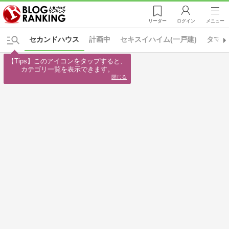
リーダー
ログイン
メニュー
セカンドハウス
計画中
セキスイハイム(一戸建)
タマホ
【Tips】このアイコンをタップすると、

カテゴリ一覧を表示できます。
閉じる