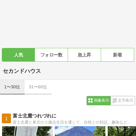
人気
フォロー数
急上昇
新着
セカンドハウス
1〜30位
31〜60位
画像表示
文字表示
富士北麓つれづれに
1
富士北麓と東京の２拠点生活を通じて、自然との対話、趣味などをつれづれに綴っています。