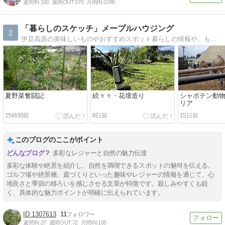
週間IN:
190
週間OUT:
370
月間IN:
1090
「暮らしのスケッチ」メープルハウジング
2
伊豆高原の美味しいものやおすすめスポット暮らしの情報や、もちろん最新不動産物件情報も多数取り揃えております。
夏野菜奮闘記
続々々・花壇造り
シャボテン動
リア
25時間前
8日前
15日前
このブログのここがポイント
多彩なレジャーと自然の魅力伝達
多彩な体験や絶景を紹介し、自然を満喫できるスポットの魅력を伝える。
ゴルフ場や絶景橋、庭づくりといった趣味やレジャーの情報を通じて、心
地良さと季節の移ろいを感じさせる文章が特徴です。親しみやすくも鋭
く、具体的な魅力ポイントが明確に伝えられています。
1307613
11
週間IN:
27
週間OUT:
72
月間IN:
105