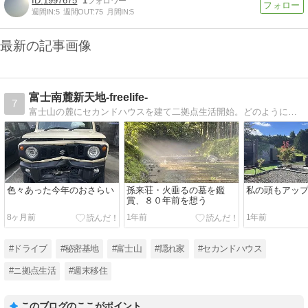
1997675
1
週間IN:
5
週間OUT:
75
月間IN:
5
最新の記事画像
富士南麓新天地-freelife-
7
富士山の麓にセカンドハウスを建て二拠点生活開始。どのように生活が変化していくのか、また私自身がどの様な考えに変わっていくのかを記録していく。
色々あった今年のおさらい
孫来荘・火垂るの墓を鑑
私の頭もアッ
賞、８０年前を想う
8ヶ月前
1年前
1年前
#ドライブ
#秘密基地
#富士山
#隠れ家
#セカンドハウス
#ニ拠点生活
#週末移住
このブログのここがポイント