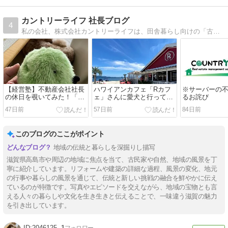
カントリーライフ 社長ブログ
4
私の会社、株式会社カントリーライフは、田舎暮らし向けの「古民家」や、リゾート向けの「ログハウス」などを取り扱っております。
【経営塾】不動産会社社長
ハワイアンカフェ「Rカフ
※サーバーの
の休日を覗いてみた！「ま
ェ」さんに愛犬と行ってき
るお詫び
さかΣ（・□・；）の方法で
ました。
47日前
57日前
84日前
ブラッシュアップ」
このブログのここがポイント
地域の伝統と暮らしを深掘りし描写
滋賀県高島市や周辺の地域に焦点を当て、古民家や自然、地域の風景を丁
寧に紹介しています。リフォームや建築の詳細な過程、風景の変化、地元
の行事や暮らしの風景を通じて、伝統と新しい挑戦の融合を鮮やかに伝え
ているのが特徴です。写真やエピソードを交えながら、地域の宝物とも言
える人々の暮らしや文化を生き生きと伝えることで、一味違う滋賀の魅力
を引き出しています。
2046125
1