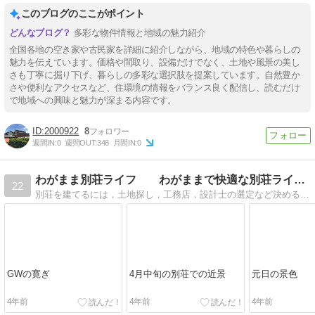
道
側・続き間有
このブログのここがポイント
多彩な物件情報と地域の魅力紹介
全国各地の空き家や古民家を詳細に紹介しながら、地域の特色や暮らしの
魅力を伝えています。価格や間取り、設備だけでなく、土地や風景の美し
さも丁寧に掘り下げ、暮らしの多彩な選択肢を提案しています。自然豊か
さや便利なアクセスなど、住環境の情報をバランス良く配信し、読むだけ
で地域への興味と魅力が深まる内容です。
2000922
8
週間IN:
0
週間OUT:
348
月間IN:
0
わがまま別荘ライフ わがままで快適な別荘ライフの提案
22
別荘を建てるには，土地探し，工務店，設計士の選定など決めることが一杯あります。毎週行きたくなる「わがままで快適な別荘」建設の体験情報と，その別荘生活を満載。
GWの寛ぎ
4月中旬の別荘での近景
元日の景色
4年前
4年前
4年前