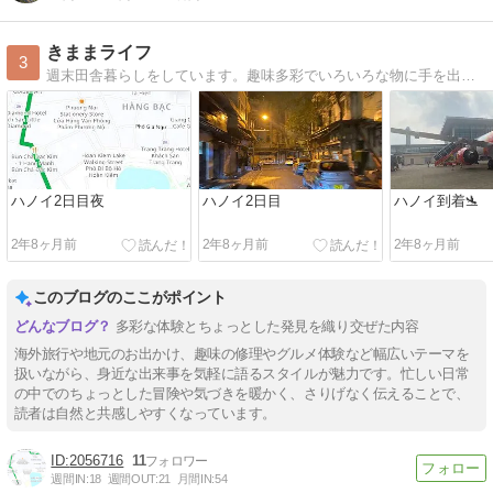
きままライフ
3
週末田舎暮らしをしています。趣味多彩でいろいろな物に手を出し行き詰まっています。ブログを通じていろんな方と交流していきたいです。宜しくお願いします。
ハノイ2日目夜
ハノイ2日目
ハノイ到着🛬
2年8ヶ月前
2年8ヶ月前
2年8ヶ月前
このブログのここがポイント
多彩な体験とちょっとした発見を織り交ぜた内容
海外旅行や地元のお出かけ、趣味の修理やグルメ体験など幅広いテーマを
扱いながら、身近な出来事を気軽に語るスタイルが魅力です。忙しい日常
の中でのちょっとした冒険や気づきを暖かく、さりげなく伝えることで、
読者は自然と共感しやすくなっています。
2056716
11
週間IN:
18
週間OUT:
21
月間IN:
54