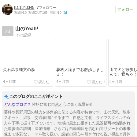
1843345
7
週間IN:
0
週間OUT:
165
月間IN:
0
山のYeah!
23
その記録
尖石温泉縄文の湯
蓼科大滝までお散歩しまし
山で犬と散歩
ょう
んで、寝ちゃ
活をしていき
4ヶ月前
4ヶ月前
5ヶ月前
このブログのここがポイント
性格に富む自然と心に響く風景紹介
蓼科や長野周辺の魅力を多角的に伝える内容が特色です。山の天気、散歩
スポット、温泉、交通事情に至るまで、自然と文化、ライフスタイルの双
方を丁寧に掘り下げています。地域の風土に根ざした風景描写や舗装され
た遊歩道の詳細、温泉情報、さらには自動運転を含む山間リゾートの未来
像まで多彩なテーマを取り扱い、読者の関心を引き付ける鋭い視点と具体