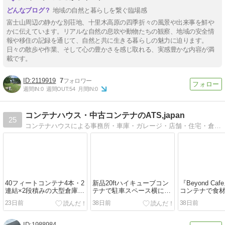
地域の自然と暮らしを繋ぐ臨場感
富士山周辺の静かな別荘地、十里木高原の四季折々の風景や出来事を鮮や
かに伝えています。リアルな自然の息吹や動物たちの観察、地域の安全情
報や移住の記録を通じて、自然と共に生きる暮らしの魅力に迫ります。
日々の散歩や作業、そして心の豊かさを感じ取れる、実感豊かな内容が満
載です。
2119919
7
週間IN:
0
週間OUT:
54
月間IN:
0
コンテナハウス・中古コンテナのATS,japan
25
コンテナハウスによる事務所・車庫・ガレージ・店舗・住宅・倉庫、中古コンテナ販売・買取、日本全国で製造・設置。愛知県名古屋市のATS,Japan合同会社
40フィートコンテナ4本・2
新品20ftハイキューブコン
『Beyond Caf
連結×2段積みの大型倉庫を
テナで駐車スペース横にコ
コンテナで食
設置（岐阜県）
ンテナハウス事務所を設置
蔵倉庫を設置
23日前
38日前
38日前
（岐阜県）
市）
1988984