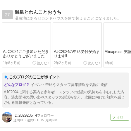
温泉とわんことおうち
27
温泉地にあるセカンドハウスを建て替えることになりました。
AJC2024にご参加いただき
AJC2024の申込受付が始ま
Aliexpress
ありがとうございました
ります‼️
1年8ヶ月前
2年2ヶ月前
4年前
このブログのここがポイント
イベント申込やスタッフ募集情報を気軽に発信
AJC2024に関する案内と参加者・スタッフの感謝の気持ちを中心にした内
容。過去開催の思い出やスタッフの裏話も交え、次回に向けた熱意を感じ
させる情報発信となっている。
2029235
4
週間IN:
0
週間OUT:
15
月間IN:
0