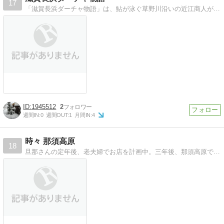
17
「滋賀長浜ダーチャ物語」は、鮎が泳ぐ草野川沿いの近江商人が残した古民家で、週末田舎暮らしを楽しむ30代兼業主婦の二拠点生活・デュアルライフの日記です。
1945512
2
週間IN:
0
週間OUT:
1
月間IN:
4
時々 那須高原
18
旦那さんの定年後、老夫婦でお店を計画中。三年後、那須高原で開業する予定です。準備の事、日々の事を日記がわりにつづります。