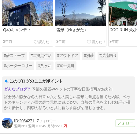
冬のキャンディ
雪形（ゆきがた）
DOG RUN 犬
3年前
3年前
3年前
#薪ストーブ
#二拠点生活
#アウトドア
#別荘
#渓流釣り
#ボーダーコリー
#八ヶ岳
#富士見町
このブログのここがポイント
季節の風景やペットの丁寧な日常描写が魅力的
富士見の静かな冬の日常や八ヶ岳の美しい雪形に焦点を当てた内容。ペッ
トのキャンディが雪の庭で元気に遊ぶ姿や、自然の景色を楽しむ様子が温
かく伝わり、四季の移ろいと共に暮らす喜びを感じさせる。
2054271
7
週間IN:
0
週間OUT:
45
月間IN:
20