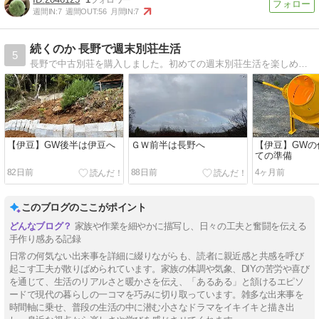
週間IN:
7
週間OUT:
56
月間IN:
7
続くのか 長野で週末別荘生活
5
長野で中古別荘を購入しました。初めての週末別荘生活を楽しめるのか、記録していきたいと思います。
【伊豆】GW後半は伊豆へ
ＧＷ前半は長野へ
【伊豆】GWの
ての準備
82日前
88日前
4ヶ月前
このブログのここがポイント
家族や作業を細やかに描写し、日々の工夫と奮闘を伝える
手作り感ある記録
日常の何気ない出来事を詳細に綴りながらも、読者に親近感と共感を呼び
起こす工夫が散りばめられています。家族の体調や気象、DIYの苦労や喜び
を通じて、生活のリアルさと暖かさを伝え、「あるある」と頷けるエピソ
ードで現代の暮らしの一コマを巧みに切り取っています。雑多な出来事を
時間軸に乗せ、普段の生活の中に潜む小さなドラマをイキイキと描き出