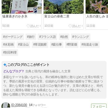
猛暑過ぎのかき氷
富士山の昼夜二景
人生の楽しみ 
5日前
10日前
11日前
#ガーデニング
#旅行
#フランス語
#自然
#ランニング
#水彩画
#富士山
#草花観察
#庭仕事
#野菜畑
#街道走り旅
#別荘料理
このブログのここがポイント
古典と現代の風情を融合した文章
多彩なテーマを扱いながらも、和の精神を随所に散りばめた文章が特長で
す。季節の風景や文化の背景、伝統的な行事や植物の観察を丁寧に描きつ
つ、新たな発見や趣を伝える語り口が魅力的です。文章の奥深さと、時代
を超えた風情を堪能できる構成となっています。読むほどに心が通じる、
静かな感動と学びの余韻をもたらします。
2084100
14