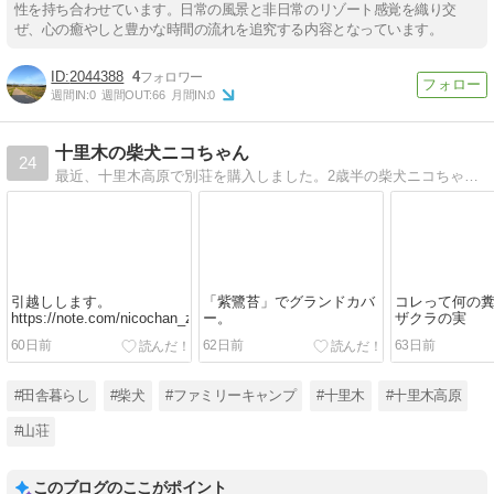
性を持ち合わせています。日常の風景と非日常のリゾート感覚を織り交
ぜ、心の癒やしと豊かな時間の流れを追究する内容となっています。
2044388
4
週間IN:
0
週間OUT:
66
月間IN:
0
十里木の柴犬ニコちゃん
24
最近、十里木高原で別荘を購入しました。2歳半の柴犬ニコちゃんと週末は一緒に十里木で過ごしてます。
引越しします。
「紫鷺苔」でグランドカバ
コレって何の糞
https://note.com/nicochan_zyurigi
ー。
ザクラの実
60日前
62日前
63日前
#田舎暮らし
#柴犬
#ファミリーキャンプ
#十里木
#十里木高原
#山荘
このブログのここがポイント