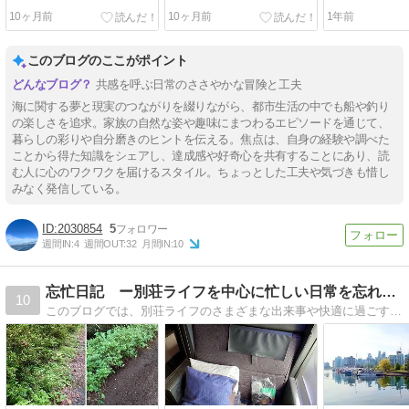
10ヶ月前
10ヶ月前
1年前
このブログのここがポイント
共感を呼ぶ日常のささやかな冒険と工夫
海に関する夢と現実のつながりを綴りながら、都市生活の中でも船や釣り
の楽しさを追求。家族の自然な姿や趣味にまつわるエピソードを通じて、
暮らしの彩りや自分磨きのヒントを伝える。焦点は、自身の経験や調べた
ことから得た知識をシェアし、達成感や好奇心を共有することにあり、読
む人に心のワクワクを届けるスタイル。ちょっとした工夫や気づきも惜し
みなく発信している。
2030854
5
週間IN:
4
週間OUT:
32
月間IN:
10
忘忙日記 ー別荘ライフを中心に忙しい日常を忘れるひとときー
10
このブログでは、別荘ライフのさまざまな出来事や快適に過ごすためのＤＩＹや工夫など別荘ライフを楽しんでいる方はもちろん、そうでない方にも少しでも楽しんでいただき、時には参考なればと思いながら投稿していきます。