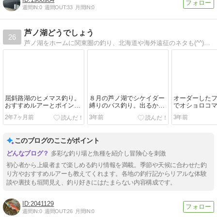
週間IN:
0
週間OUT:
33
月間IN:
0
芦ノ湖どうでしょう
26
芦ノ湖をホームに関東圏の釣り、北海道や海外遠征のネタも(^^)週末は別荘で薪ストーブ遊びです。
屈斜路湖のヒメマス釣り。
８月の芦ノ湖でシケイダー
オーダーした
おすすめルアーとポイント
縛りのバス釣り。出るかネ
でオショロコ
も
イティブバス
2年7ヶ月前
3年前
3年前
このブログのここがポイント
多彩な釣り場と魚種を紹介し冒険心を刺激
初心者から上級者まで楽しめる釣り情報を満載。季節や天候に合わせた釣
り方やおすすめルアーも教えてくれます。各地の釣行記からリアルな体験
談や裏技も垣間見え、釣り好きにはたまらない内容構成です。
2041129
週間IN:
0
週間OUT:
26
月間IN:
0