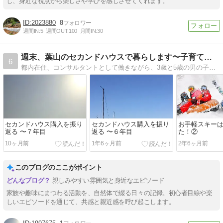
し、身近な視点から楽しさや学びを感じさせてくれます。
2023880
8
週間IN:
5
週間OUT:
100
月間IN:
30
週末、葉山のセカンドハウスで暮らします〜子育て働くママブログ
6
都内在住、コンサルタントとして働きながら、3歳と5歳の男の子の育児真っ最中、週末時々葉山のセカンドハウスで週末を過ごしています。
セカンドハウス購入を振り
セカンドハウス購入を振り
お手軽スキー
返る 〜７年目
返る 〜６年目
た！②
10ヶ月前
1年6ヶ月前
2年6ヶ月前
このブログのここがポイント
親しみやすい雰囲気と身近なエピソード
家族や趣味にまつわる活動を、自然体で綴る日々の記録。初心者目線や楽
しいエピソードを通じて、共感と親近感を呼び起こします。