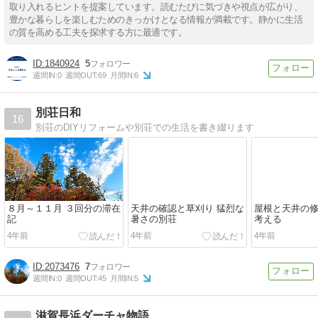
取り入れるヒントを提案しています。読むたびに気づきや視点が広がり、
豊かな暮らしを楽しむためのきっかけとなる情報が満載です。静かに生活
の質を高める工夫を探求する方に最適です。
1840924
5
週間IN:
0
週間OUT:
69
月間IN:
6
別荘日和
16
別荘のDIYリフォームや別荘での生活を書き綴ります
８月～１１月 ３回分の滞在
天井の確認と草刈り 猛烈な
屋根と天井の
記
暑さの別荘
考える
4年前
4年前
4年前
2073476
7
週間IN:
0
週間OUT:
45
月間IN:
5
滋賀長浜ダーチャ物語