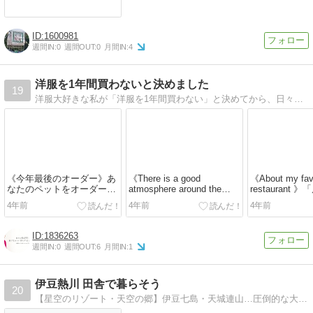
1600981
週間IN:
0
週間OUT:
0
月間IN:
4
洋服を1年間買わないと決めました
19
洋服大好きな私が「洋服を1年間買わない」と決めてから、日々気づいたことをすべてお話しします。
《今年最後のオーダー》あ
《There is a good
《About my fav
なたのペットをオーダーで
atmosphere around the
restaurant
描く「ゆきあう」プロジェ
shrine...
意③」食べログさ
4年前
4年前
4年前
クト。次回は7...
1836263
週間IN:
0
週間OUT:
6
月間IN:
1
伊豆熱川 田舎で暮らそう
20
【星空のリゾート・天空の郷】伊豆七島・天城連山…圧倒的な大自然に囲まれた"天城ハイランド"で暮らしませんか？田舎暮らしのアドバイザー、緑地(株)