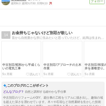
週間IN:
0
週間OUT:
80
月間IN:
10
お金持ちじゃないけど別荘が欲しい
14
昔から自然豊かな所に住みたいと思っていたけど、結局は生まれ育った地元で結婚。そうなりゃセカンドハウスをいつかは持ちたい！本当に持てる？記録として残してみることにしよー。
中古別荘/昭和から平成くら
中古別荘/アプローチの土木
中古別荘/和室
いの電気工事
作業
井を漆喰塗り。
で完了しまし
5ヶ月前
5ヶ月前
5ヶ月前
このブログのここがポイント
自然と調和する細やかな手仕事
中古別荘のリフォームやDIY、庭仕事の工程をリアルに描き出し、趣味の域
を超えた深さを漂わせています。木々や石垣など自然素材を生かした技術