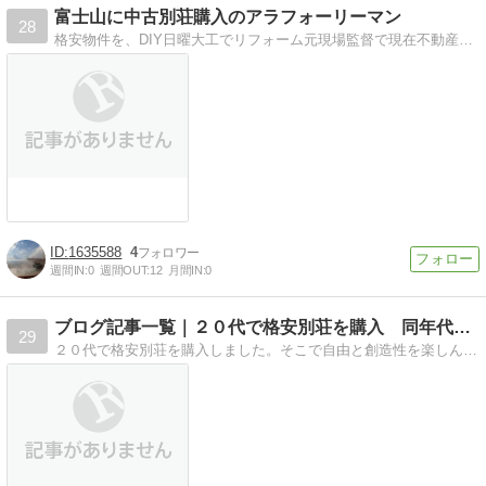
富士山に中古別荘購入のアラフォーリーマン
28
格安物件を、DIY日曜大工でリフォーム元現場監督で現在不動産屋勤務のオヤジサラリーマンが綴る別荘ライフ。
1635588
4
週間IN:
0
週間OUT:
12
月間IN:
0
ブログ記事一覧｜２０代で格安別荘を購入 同年代とちょっと変…
29
２０代で格安別荘を購入しました。そこで自由と創造性を楽しんでいます。こんなことしている人もいるんだと参考に。