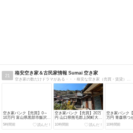
格安空き家＆古民家情報 Sumai 空き家
21
空き家の数だけドラマがある・・・格安な空き家（売買・賃貸）をお探しの方必見！無償譲渡可も結構あります！
空き家バンク【売買】0～
空き家バンク【売買】20万
空き家バンク【
10万円 富山県黒部市飯沢
円 山口県熊毛郡上関町大字
万円 青森県つ
港に近い・買物便利・井戸
長島 明治13年築・家庭菜園
千貫 明治12
5時間前
10時間前
10時間前
有 小屋２棟・駐車場２台付
可 畑・倉庫・屋根裏収納付
庭・物置・車
き２階建古民家
き８ＤＫ２階建古民家 下水
平屋古民家 井