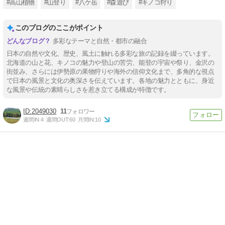
#高山植物
#山登り
#八ケ岳
#森遊び
#キノコ狩り
このブログのここがポイント
多彩なテーマと自然・都市の融合
日本の自然や文化、歴史、風土に触れる多彩な旅の記録を綴っています。
北海道の山と花、キノコの魅力や登山の苦労、能登の宇宙や祭り、金沢の
街並み、さらには伊勢原の果物狩りや海外の信仰文化まで、多角的な視点
で日本の風景と文化の奥深さを伝えています。各地の魅力とともに、身近
な風景や伝統の素晴らしさを惹き立てる構成が特徴です。
2049030
11
週間IN:
4
週間OUT:
60
月間IN:
10