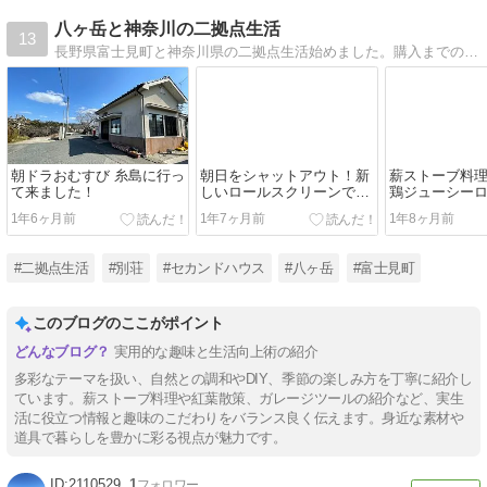
八ヶ岳と神奈川の二拠点生活
13
長野県富士見町と神奈川県の二拠点生活始めました。購入までのことDIY、八ヶ岳LIFEを綴ります。
朝ドラおむすび 糸島に行っ
朝日をシャットアウト！新
薪ストーブ料理
て来ました！
しいロールスクリーンで快
鶏ジューシー
適な朝☀️ #箱根駅伝 #甲斐
1年6ヶ月前
1年7ヶ月前
1年8ヶ月前
駒ヶ岳
#二拠点生活
#別荘
#セカンドハウス
#八ヶ岳
#富士見町
このブログのここがポイント
実用的な趣味と生活向上術の紹介
多彩なテーマを扱い、自然との調和やDIY、季節の楽しみ方を丁寧に紹介し
ています。薪ストーブ料理や紅葉散策、ガレージツールの紹介など、実生
活に役立つ情報と趣味のこだわりをバランス良く伝えます。身近な素材や
道具で暮らしを豊かに彩る視点が魅力です。
2110529
1