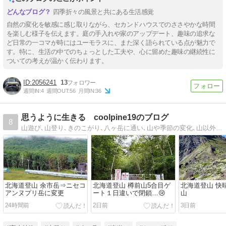
四季折々の風景と共にある生活感覚
自然の変化を敏感に感じ取りながら、セカンドハウスでのささやかな時間
を楽しむ様子を伝えます。庭の手入れや家のアップデート、趣味の追求な
ど日常の一コマが時にはユーモラスに、また深く語られている点が魅力で
す。特に、生活の中でのちょっとした工夫や、心に留めた趣味の継続性に
ついての考えが温かく伝わります。
2056241
13
週間IN:
4
週間OUT:
56
月間IN:
36
思うように生きる coolpine19のブログ
8
山遊び､山登り､きのこがり､八ヶ岳に通い､山や季節の変化､山以外の出来事も､つらつら書いています｡
北海道登山 余市岳⇒ニセコ
北海道登山 樽前山5合目ゲ
北海道登山 快
アンヌプリ岳に変更
ート１日違いで閉鎖…😢
山
24時間前
2日前
3日前