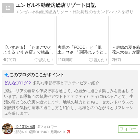
エンゼル不動産房総店リゾート日記
12
エンゼル不動産房総店リゾート日記房総のセカンドハウスを取り扱うスタッフから、リゾート情報やグルメ情報をお届け
【いすみ市】「たまごやと
夷隅の「FOOD」と「風
～房総の夏を
よまる いすみ店」で絶品卵
土」🍴🌿 「夷隅のふうど満
花火大会」が
かけごはん！房総のセカン
喫スタンプラリー2026」開
す！～
4時間前
24時間前
2日前
ドハウス・別荘暮らしで立
催中！
ち寄りたいお店
このブログのここがポイント
多彩な季節行事とアクティビティ紹介
房総エリアの自然や伝統行事を通じて、心豊かに過ごす楽しみを提案して
います。四季折々の祭典やアウトドアアクティビティに触れることで、生
活の質と心の充実を追求します。地域の魅力とともに、セカンドハウスの
利便性や気軽な週末の過ごし方も紹介し、地域とのつながりとリフレッシ
ュを促します。
1318046
2
週間IN:
0
週間OUT:
460
月間IN:
10