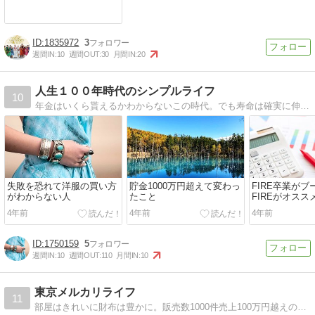
1835972
3
週間IN:
10
週間OUT:
30
月間IN:
20
人生１００年時代のシンプルライフ
10
年金はいくら貰えるかわからないこの時代。でも寿命は確実に伸びています。お金を使わなくてもシンプルに楽しく生活できる方法を探ります。
失敗を恐れて洋服の買い方
貯金1000万円超えて変わっ
FIRE卒業が
がわからない人
たこと
FIREがオスス
4年前
4年前
4年前
1750159
5
週間IN:
10
週間OUT:
110
月間IN:
10
東京メルカリライフ
11
部屋はきれいに財布は豊かに。販売数1000件売上100万円越えのメルカリで売る技術を配信中。メルカリ初心者用の記事もありますので、ぜひご覧ください m(_ _)m