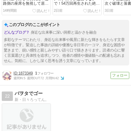
路側の座席を無視して居座
で！54万回再生された絶品
次ぐ破壊と落
る迷惑客への対処法と泣き
活用術と驚きの活用レシピ
家が怒り、防
14時間前
2日前
3日前
寝入りしない正解とは
を紹介
性を解説
このブログのここがポイント
身近な出来事に深い洞察と温かさを融合
多彩なテーマにわたり、身近な出来事や風景に新たな輝きをもたらす文章
が特徴です。緊迫した事故の詳細や優雅な非日常の一コマ、身近な困惑や
驚きまで、鋭い感性と親しみやすい語り口で描ききります。読者の心に響
く言葉選びと具体性を追求しつつ、他者の感情や価値観への配慮も忘れま
せん。気軽に、しかし深く思考を誘う文章になっています。
1873349
1
週間IN:
5
週間OUT:
72
月間IN:
42
バヲタでゴー
22
新・日々ろってん。