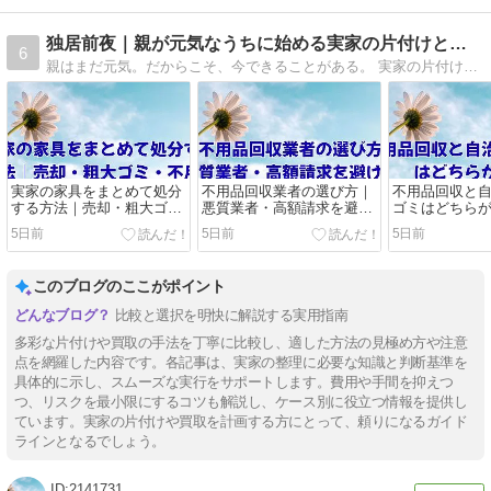
独居前夜｜親が元気なうちに始める実家の片付けと備え
6
親はまだ元気。だからこそ、今できることがある。 実家の片付け、見守り、契約の整理を少しずつ。
実家の家具をまとめて処分
不用品回収業者の選び方｜
不用品回収と
する方法｜売却・粗大ゴ
悪質業者・高額請求を避け
ゴミはどちら
ミ・不用品回収の選び方
る12の確認項目
と手間を比較
5日前
5日前
5日前
このブログのここがポイント
比較と選択を明快に解説する実用指南
多彩な片付けや買取の手法を丁寧に比較し、適した方法の見極め方や注意
点を網羅した内容です。各記事は、実家の整理に必要な知識と判断基準を
具体的に示し、スムーズな実行をサポートします。費用や手間を抑えつ
つ、リスクを最小限にするコツも解説し、ケース別に役立つ情報を提供し
ています。実家の片付けや買取を計画する方にとって、頼りになるガイド
ラインとなるでしょう。
2141731