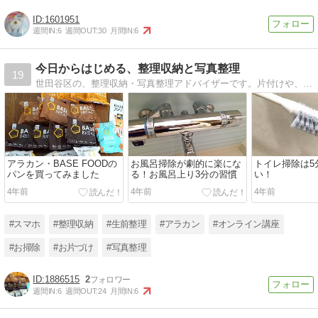
1601951
週間IN:
6
週間OUT:
30
月間IN:
6
今日からはじめる、整理収納と写真整理
19
世田谷区の、整理収納・写真整理アドバイザーです。片付けや、写真整理のお悩みに、役立つ情報をアップしています。
アラカン・BASE FOODの
お風呂掃除が劇的に楽にな
トイレ掃除は5
パンを買ってみました
る！お風呂上り3分の習慣
い！
4年前
4年前
4年前
#スマホ
#整理収納
#生前整理
#アラカン
#オンライン講座
#お掃除
#お片づけ
#写真整理
1886515
2
週間IN:
6
週間OUT:
24
月間IN:
6