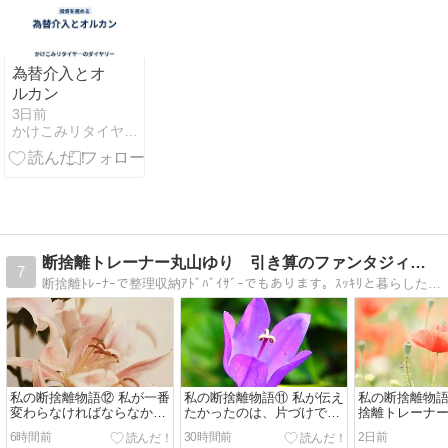
為替介入とオ
ルカン
3日前
かけこみリタイヤ―のダイヤリー
断捨離トレーナー丸山ゆり 引き算のファンタジィ断捨離
7
断捨離ﾄﾚｰﾅｰで整理収納ｱﾄﾞﾊﾞｲｻﾞｰでもあります。ｽｯｷﾘと暮らしたいとお考えなら私に、家中にﾓﾉをｷﾞﾁｷﾞﾁに詰込みたいなら他の方に相談して下さい。
私の断捨離物語⑫ 私が一番
私の断捨離物語⑪ 私が伝え
私の断捨離物語
変わらなければならなかっ
たかったのは、片づけでは
捨離トレーナ
たこと
ありませんでした
理由
6時間前
30時間前
2日前