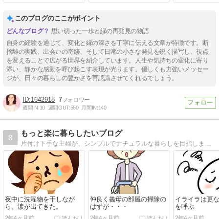
このブログのここがポイント
思い切った一歩と縁の再発見の物語
自身の経験を通じて、変化と縁の深さを丁寧に伝える文章が特徴です。断
捨離の実践、出会いの奇跡、そして日常の小さな発見を鋭く描写し、視点
を変えることで広がる世界を紹介しています。人生や気持ちの変化に寄り
添い、静かな感動を呼び起こす表現が光ります。優しくも力強いメッセー
ジが、日々の暮らしの豊かさを再認識させてくれるでしょう。
1642918
7
週間IN:
10
週間OUT:
550
月間IN:
140
もっと楽に暮らしたいブログ
8
片付け下手な主婦が、シンプルでナチュラルな暮らしを目指します。
夜中に洗濯物を干しなが
仲良く義母の部屋の掃除の
イライラは更
ら、涙が出てきた。
はずが・・・
を呼ぶ
2年4ヶ月前
2年4ヶ月前
2年4ヶ月前