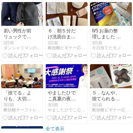
を紹介
若い男性が前
６．朝５分だ
8/5 お薬の整
リュックで歩
け洗面台まわ
理しました 持
いていた その
り（断捨離ひ
参薬の整理、
2日前
2日前
3日前
ダンシャリマンのひとり言 断捨離トレーナー はんだ かずひろ
断捨離ビギナー応援団＊小林ふみこのブログ
今日捨てたモノ
理由は
とまわり）
配置薬も、で
す
「捨てる」よ
やましたひで
５．なんや、
りも、大切に
こ真夏の夜の
捨てられるや
したいこと
断捨離大感謝
ないの！（断
3日前
3日前
3日前
断捨離チーフトレーナー小林理恵のブログ
やましたひでこ公認断捨離トレーナーたかはしよしこ
断捨離ビギナー応援団＊小林ふみこのブログ
祭
捨離ひとまわ
り）
全て表示