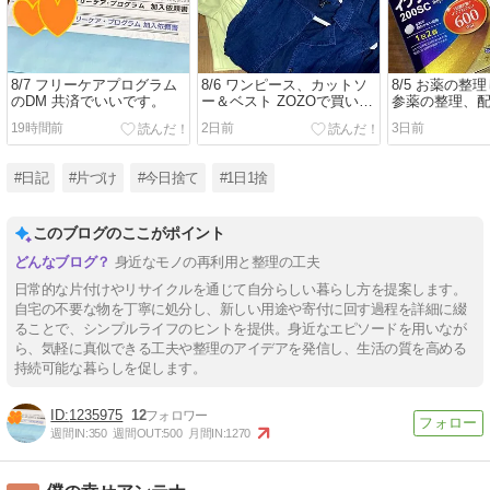
8/7 フリーケアプログラム
8/6 ワンピース、カットソ
8/5 お薬の整
のDM 共済でいいです。
ー＆ベスト ZOZOで買い物
参薬の整理、
して、買い取りしてもらい
す
19時間前
2日前
3日前
ました。
#日記
#片づけ
#今日捨て
#1日1捨
このブログのここがポイント
身近なモノの再利用と整理の工夫
日常的な片付けやリサイクルを通じて自分らしい暮らし方を提案します。
自宅の不要な物を丁寧に処分し、新しい用途や寄付に回す過程を詳細に綴
ることで、シンプルライフのヒントを提供。身近なエピソードを用いなが
ら、気軽に真似できる工夫や整理のアイデアを発信し、生活の質を高める
持続可能な暮らしを促します。
1235975
12
週間IN:
350
週間OUT:
500
月間IN:
1270