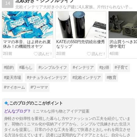
北欧好き＊シンプルライフ
14
北欧インテリア大好き小さな戸建に4人家族。片付けられない子持ち主婦がシンプルライフ目指して断捨離・整理整頓に目覚めました。家づくりの工夫・生活の知恵・片付け話ミニマリストを目指す
ママの本音、はよ終われ夏
KATEの550円売切続出優秀
沢山買うべき1
休み！の機能性オヤツ
なリップ
懐中電灯
2日前
2日前
4日前
#節約
#暮らし
#シンプルライフ
#インテリア
#お得
#子育て
#楽天市場
#ナチュラルインテリア
#北欧インテリア
#教育
#マイホーム
#ワーママ
このブログのここがポイント
ミニマルな持ち物とアイデア提案
身軽さや効率性を重視した暮らし方やファッションの工夫を紹介していま
す。荷物のミニマル化や収納アイデアから、シンプルで洗練された生活ス
タイルを提案し、日常の小さな工夫を通じて快適さとおしゃれを両立させ
る方法を伝えています。読者には実用的なアイデアとともに、自分らしさ