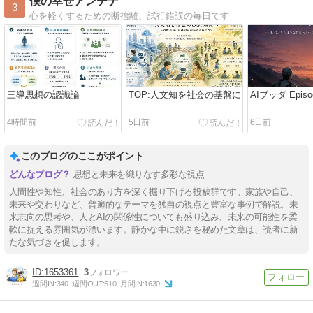
僕の幸せアンテナ
3
心を軽くするための断捨離、試行錯誤の毎日です
三導思想の認識論
TOP:人文知を社会の基盤に
AIブッダ Episo
4時間前
5日前
6日前
このブログのここがポイント
思想と未来を織りなす多彩な視点
人間性や知性、社会のあり方を深く掘り下げる投稿群です。家族や自己、
未来や交わりなど、普遍的なテーマを独自の視点と豊富な事例で解説。未
来志向の思考や、人とAIの関係性についても盛り込み、未来の可能性を柔
軟に捉える雰囲気が漂います。静かな中に鋭さを秘めた文章は、読者に新
たな気づきを促します。
1653361
3
週間IN:
340
週間OUT:
510
月間IN:
1630