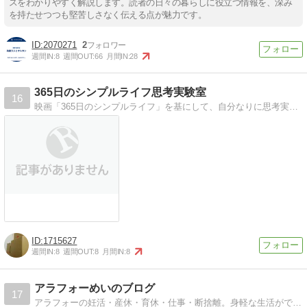
スをわかりやすく解説します。読者の日々の暮らしに役立つ情報を、深み
を持たせつつも堅苦しさなく伝える点が魅力です。
2070271
2
週間IN:
8
週間OUT:
66
月間IN:
28
365日のシンプルライフ思考実験室
16
映画「365日のシンプルライフ」を基にして、自分なりに思考実験・ときどき実行。日々感じたことをまとめたブログです。実験結果をまとめているため、ブログ公開日と実…
1715627
週間IN:
8
週間OUT:
8
月間IN:
8
アラフォーめいのブログ
17
アラフォーの妊活・産休・育休・仕事・断捨離。身軽な生活ができるのか、徒然なるままに…