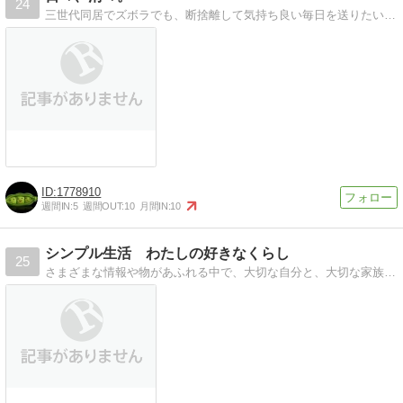
24
三世代同居でズボラでも、断捨離して気持ち良い毎日を送りたい３０代主婦のブログです。
1778910
週間IN:
5
週間OUT:
10
月間IN:
10
シンプル生活 わたしの好きなくらし
25
さまざまな情報や物があふれる中で、大切な自分と、大切な家族が毎日、キラキラ輝いて楽しく過ごすためにいきついたシンプル生活を綴る専業主婦のブログ