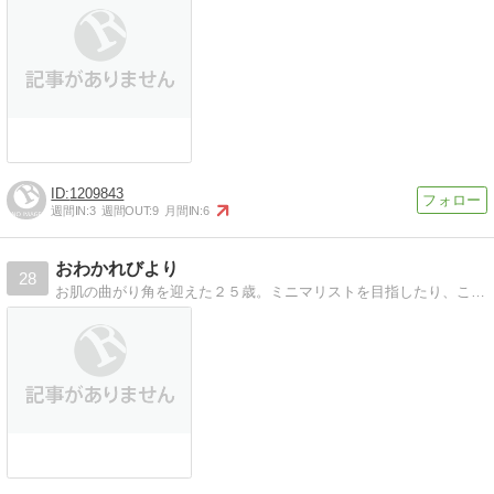
1209843
週間IN:
3
週間OUT:
9
月間IN:
6
おわかれびより
28
お肌の曲がり角を迎えた２５歳。ミニマリストを目指したり、この歳でアトピーをぶり返したり、恋愛を諦めたり、コロコロ変わる心の変化や日常をもそもそ連ねていきます。