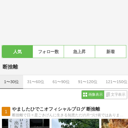
人気
フォロー数
急上昇
新着
断捨離
1〜30位
31〜60位
61〜90位
91〜120位
121〜150位
画像表示
文字表示
やましたひでこオフィシャルブログ 断捨離
1
断捨離で日々是ごきげんに生きる知恵ただの片づけ術ではありません。モノへの執着を捨て、身も心もスッキリしませんか？