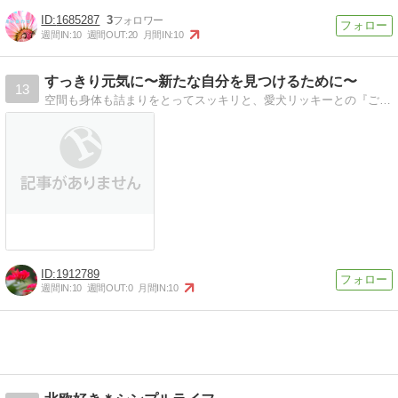
1685287
3
週間IN:
10
週間OUT:
20
月間IN:
10
すっきり元気に〜新たな自分を見つけるために〜
13
空間も身体も詰まりをとってスッキリと、愛犬リッキーとの『ごきげん』日々を綴ります。
1912789
週間IN:
10
週間OUT:
0
月間IN:
10