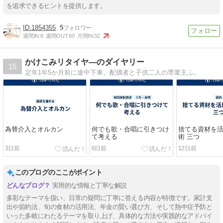
を追求できるヒントを提供します。
1854355
5
週間IN:
8
週間OUT:
60
月間IN:
32
かけこみリタイヤ―のダイヤリー
15
定年1年5か月前に途中下車。配偶者と子供二人の専業主ふ。
為替介入とオルカン
何でも歌・合唱に引きつけ
捨てる資材を
て考える
術 三つ
3日前
6日前
12日前
このブログのここがポイント
実用的な情報と丁寧な解説
多彩なテーマを扱い、日常の疑問に丁寧に答える内容が特徴です。家計支
出や節約法、旬の食材の活用法、年金の賢い選び方、そして熱中症予防と
いった多岐にわたるテーマを取り上げ、具体的な方法や実践的なアドバイ