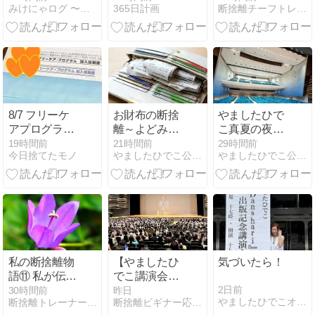
みけにゃログ 〜節約・家計と貯蓄のマメ知識〜
365日計画
断捨離チーフトレーナー小林理恵のブログ
無視して居座
方｜無理なく
こと
る迷惑客への
続ける4つの
対処法と泣き
方法
寝入りしない
正解とは
8/7 フリーケ
お財布の断捨
やましたひで
アプログラム
離～よどみを
こ真夏の夜の
のDM 共済で
一掃してエネ
大感謝祭、大
19時間前
21時間前
29時間前
今日捨てたモノ
やましたひでこ公認断捨離トレーナーたかはしよしこ
やましたひでこ公認断捨離トレーナーたかはしよしこ
いいです。
ルギーの循環
盛況！
を起こしたら
金運も上が
る！
私の断捨離物
【やましたひ
気づいたら！
語⑪ 私が伝え
でこ講演会】
たかったの
さあ、動こ
2日前
30時間前
昨日
やましたひでこオフィシャルブログ 断捨離
断捨離トレーナー丸山ゆり 引き算のファンタジィ断捨離
断捨離ビギナー応援団＊小林ふみこのブログ
は、片づけで
う！と思った