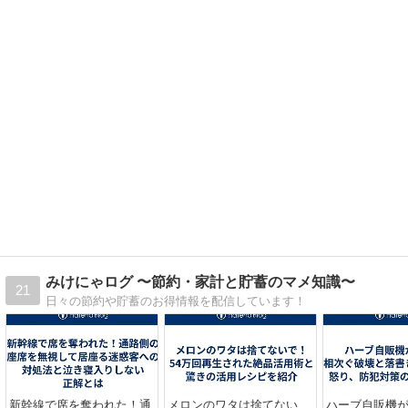
みけにゃログ 〜節約・家計と貯蓄のマメ知識〜
21
日々の節約や貯蓄のお得情報を配信しています！
新幹線で席を奪われた！通
メロンのワタは捨てない
ハーブ自販機