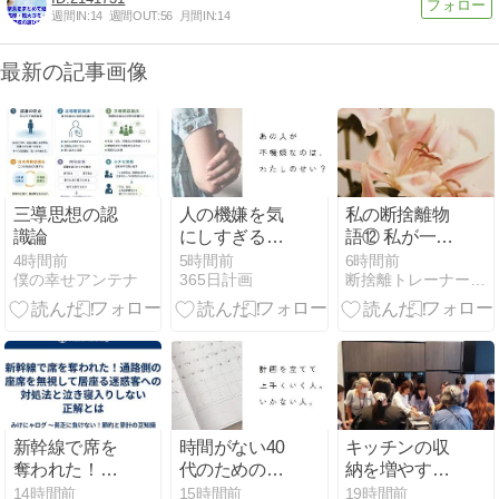
週間IN:
14
週間OUT:
56
月間IN:
14
最新の記事画像
三導思想の認
人の機嫌を気
私の断捨離物
識論
にしすぎる40
語⑫ 私が一番
代へ｜「不機
変わらなけれ
4時間前
5時間前
6時間前
僕の幸せアンテナ
365日計画
断捨離トレーナー丸山ゆり 引き算のファンタジィ断捨離
嫌＝自分のせ
ばならなかっ
い」と考えな
たこと
いために
新幹線で席を
時間がない40
キッチンの収
奪われた！通
代のための勉
納を増やす前
路側の座席を
強計画の立て
に、考えたい
14時間前
15時間前
19時間前