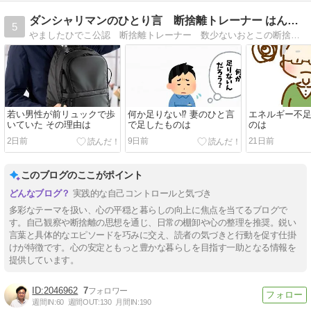
ダンシャリマンのひとり言 断捨離トレーナー はんだ かずひろ
5
やましたひでこ公認 断捨離トレーナー 数少ないおとこの断捨離トレーナーです。日々の生活の中で、出会った、ヒト、モノ、コトを通じて感じたことを、断捨離的な視点でつづっています。
若い男性が前リュックで歩
何か足りない⁉️ 妻のひと言
エネルギー不
いていた その理由は
で足したものは
のは
2日前
9日前
21日前
このブログのここがポイント
実践的な自己コントロールと気づき
多彩なテーマを扱い、心の平穏と暮らしの向上に焦点を当てるブログで
す。自己観察や断捨離の思想を通じ、日常の棚卸や心の整理を推奨。鋭い
言葉と具体的なエピソードを巧みに交え、読者の気づきと行動を促す仕掛
けが特徴です。心の安定ともっと豊かな暮らしを目指す一助となる情報を
提供しています。
2046962
7
週間IN:
60
週間OUT:
130
月間IN:
190