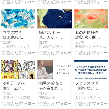
はありません
夜
でした
ママの本音、
8/6 ワンピー
私の断捨離物
はよ終われ夏
ス、カットソ
語⑩ 私が断捨
休み！の機能
ー＆ベスト
離トレーナー
2日前
2日前
2日前
北欧好き＊シンプルライフ
今日捨てたモノ
断捨離トレーナー丸山ゆり 引き算のファンタジィ断捨離
性オヤツ
ZOZOで買い
を目指した理
物して、買い
由
取りしてもら
いました。
令和元年の人
相手の感情に
メロンのワタ
生ゲーム／麻
巻き込まれな
は捨てない
布競馬場：高
いために｜人
で！54万回再
2日前
2日前
2日前
半熟ババァ読書録 -本と勉強と時々映画-
365日計画
みけにゃログ 〜節約・家計と貯蓄のマメ知識〜
学歴な若者の
を振り回す人
生された絶品
リアルと虚無
に共通する7
活用術と驚き
つの言動
の活用レシピ