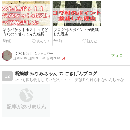
ゆうパケットポストってど
ブログ村のポイントが激減
うなの？使ってみた感想、
した理由
使い方、専用箱の入手方
6年前
6年前
法、メリットデメリットな
どなど
2015359
1
週間IN:
10
週間OUT:
70
月間IN:
10
断捨離 みなみちゃん の ごきげんブログ
12
いつも探し物をしていた私・・・・実は片付けられないんじゃなくて、モノが多かっただけ。管理能力を上回るモノを管理しようとしていた。自分を責めないで、楽しんでモノ…