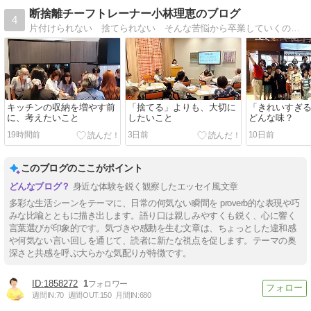
断捨離チーフトレーナー小林理恵のブログ
4
片付けられない 捨てられない そんな苦悩から卒業していくのが断捨離です。自分が嫌い、自分を責める毎日から卒業を応援しています。
キッチンの収納を増やす前
「捨てる」よりも、大切に
「きれいすぎ
に、考えたいこと
したいこと
どんな味？
19時間前
3日前
10日前
このブログのここがポイント
身近な体験を鋭く観察したエッセイ風文章
多彩な生活シーンをテーマに、日常の何気ない瞬間を proverb的な表現や巧
みな比喩とともに描き出します。語り口は親しみやすくも鋭く、心に響く
言葉選びが印象的です。気づきや感動を生む文章は、ちょっとした違和感
や何気ない言い回しを通じて、読者に新たな視点を促します。テーマの奥
深さと共感を呼ぶ大らかな気配りが特徴です。
1858272
1
週間IN:
70
週間OUT:
150
月間IN:
680