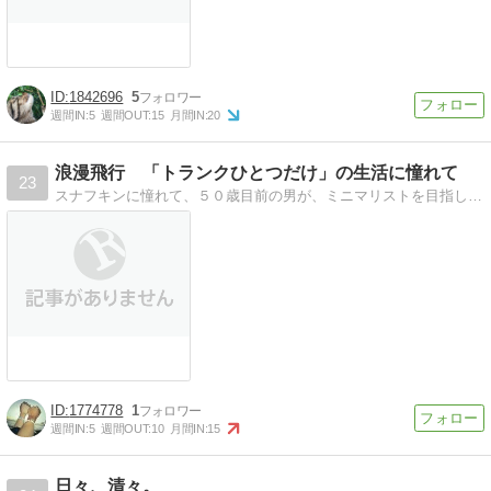
1842696
5
週間IN:
5
週間OUT:
15
月間IN:
20
浪漫飛行 「トランクひとつだけ」の生活に憧れて
23
スナフキンに憧れて、５０歳目前の男が、ミニマリストを目指します。日々、断捨離に励みつつ、味気のなかったシンプルライフに、ピリッとスパイスの効いた彩りを添えます。
1774778
1
週間IN:
5
週間OUT:
10
月間IN:
15
日々、清々。