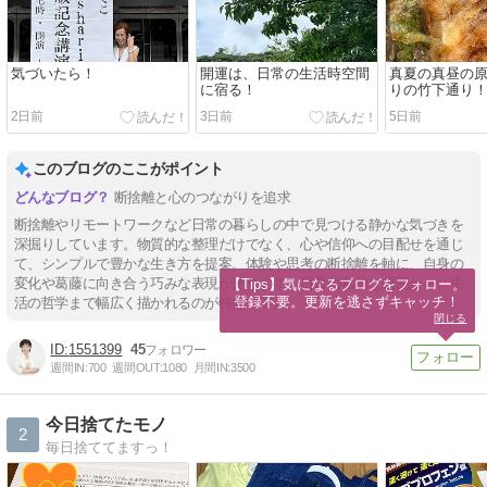
気づいたら！
開運は、日常の生活時空間
真夏の真昼の原
に宿る！
りの竹下通り
2日前
3日前
5日前
このブログのここがポイント
断捨離と心のつながりを追求
断捨離やリモートワークなど日常の暮らしの中で見つける静かな気づきを
深掘りしています。物質的な整理だけでなく、心や信仰への目配せを通じ
て、シンプルで豊かな生き方を提案。体験や思考の断捨離を軸に、自身の
変化や葛藤に向き合う巧みな表現が光ります。日常の私的な瞬間から、生
【Tips】気になるブログをフォロー。

登録不要。更新を逃さずキャッチ！
活の哲学まで幅広く描かれるのが特徴です。
閉じる
1551399
45
週間IN:
700
週間OUT:
1080
月間IN:
3500
今日捨てたモノ
2
毎日捨ててますっ！