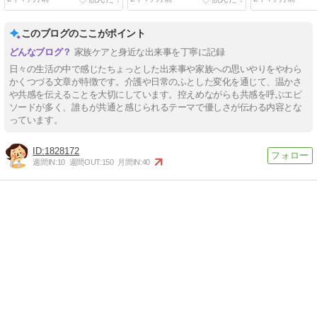
このブログのここがポイント
家族ケアと身近な出来事を丁寧に記録
日々の生活の中で感じたちょっとした出来事や家族への思いやりをやわら
かくつづる文章が特徴です。介護や日常のふとした変化を通じて、温かさ
や共感を伝えることを大切にしています。控えめながらも共感を呼ぶエピ
ソードが多く、誰もが共通と感じられるテーマで優しさが伝わる内容とな
っています。
1828172
週間IN:
10
週間OUT:
150
月間IN:
40