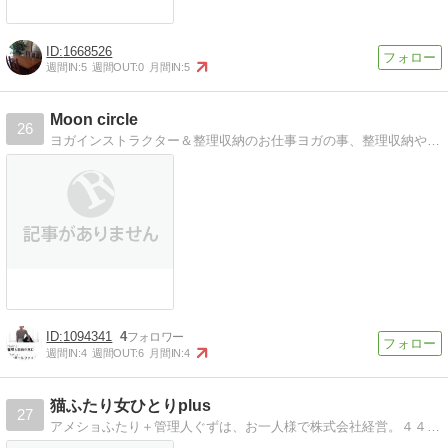
1668526
週間IN:
5
週間OUT:
0
月間IN:
5
Moon circle
26
ヨガインストラクター＆整理収納のお仕事ヨガの事、整理収納や時間整理のお仕事からインドのダンスのお話まで綴ります
1094341
4
週間IN:
4
週間OUT:
6
月間IN:
4
猫ふたり女ひとりplus
27
アメショふたり＋管理人ぐずは、お一人様で株式会社経営。４４歳で独女から既婚。只今、断捨離に夢中。